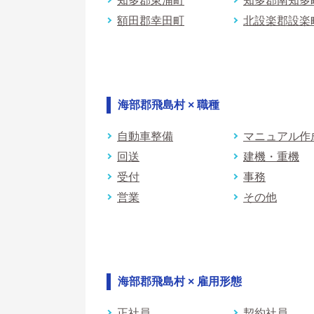
知多郡東浦町
知多郡南知多
額田郡幸田町
北設楽郡設楽
海部郡飛島村 × 職種
自動車整備
マニュアル作
回送
建機・重機
受付
事務
営業
その他
海部郡飛島村 × 雇用形態
正社員
契約社員