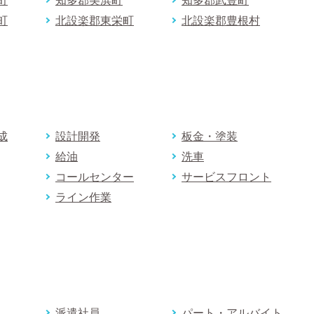
町
知多郡美浜町
知多郡武豊町
町
北設楽郡東栄町
北設楽郡豊根村
成
設計開発
板金・塗装
給油
洗車
コールセンター
サービスフロント
ライン作業
派遣社員
パート・アルバイト