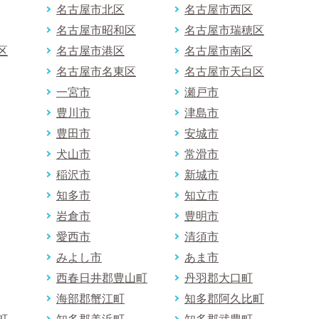
名古屋市北区
名古屋市西区
名古屋市昭和区
名古屋市瑞穂区
区
名古屋市港区
名古屋市南区
名古屋市名東区
名古屋市天白区
一宮市
瀬戸市
豊川市
津島市
豊田市
安城市
犬山市
常滑市
稲沢市
新城市
知多市
知立市
岩倉市
豊明市
愛西市
清須市
みよし市
あま市
西春日井郡豊山町
丹羽郡大口町
海部郡蟹江町
知多郡阿久比町