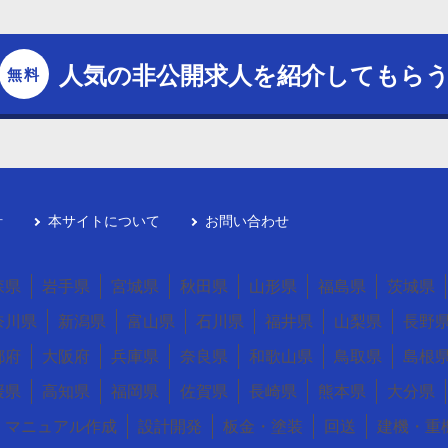
人気の非公開求人を紹介してもら
針
本サイトについて
お問い合わせ
森県
岩手県
宮城県
秋田県
山形県
福島県
茨城県
奈川県
新潟県
富山県
石川県
福井県
山梨県
長野
都府
大阪府
兵庫県
奈良県
和歌山県
鳥取県
島根
媛県
高知県
福岡県
佐賀県
長崎県
熊本県
大分県
マニュアル作成
設計開発
板金・塗装
回送
建機・重