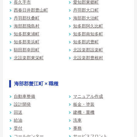
長久手市
愛知郡東郷町
西春日井郡豊山町
丹羽郡大口町
丹羽郡扶桑町
海部郡大治町
海部郡飛島村
知多郡阿久比町
知多郡東浦町
知多郡南知多町
知多郡美浜町
知多郡武豊町
額田郡幸田町
北設楽郡設楽町
北設楽郡東栄町
北設楽郡豊根村
海部郡蟹江町 × 職種
自動車整備
マニュアル作成
設計開発
板金・塗装
回送
建機・重機
給油
洗車
受付
事務
コールセンター
サービスフロント