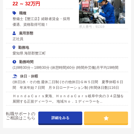
22 ～ 32万円
職種
整備士【蟹江店】経験者賃金・採用
優遇、資格取得可能！
求人番号：91319
雇用形態
正社員
勤務地
愛知県 海部郡蟹江町
勤務時間
(1)9時30分～18時30分 (休憩時間)60分 (時間外労働)月平均19時間
休日・休暇
(休日)水・その他 週休二日制 (その他休日)ＧＷ５日間 夏季休暇６日
間 年末年始７日間 月９日ローテーション制 (年間休日数)116日
ＨｏｎｄａＣａｒｓ東海、ＨｏｎｄａＣａｒｓ岐阜中央の３４店舗を
展開する正規ディーラー。 地域Ｎｏ．１ディーラーを...
転職サポートの
ご相談はこちら
詳細をみる