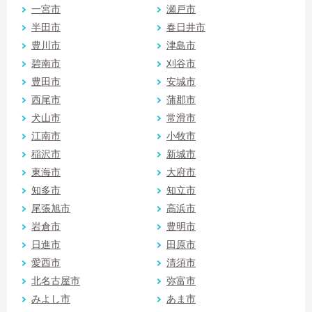
一宮市
瀬戸市
半田市
春日井市
豊川市
津島市
碧南市
刈谷市
豊田市
安城市
西尾市
蒲郡市
犬山市
常滑市
江南市
小牧市
稲沢市
新城市
東海市
大府市
知多市
知立市
尾張旭市
高浜市
岩倉市
豊明市
日進市
田原市
愛西市
清須市
北名古屋市
弥富市
みよし市
あま市