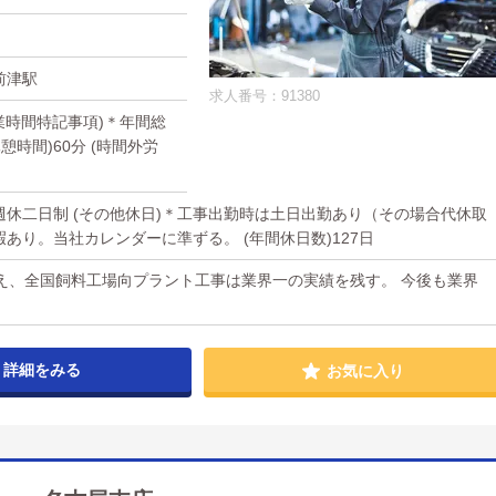
前津駅
求人番号：91380
(就業時間特記事項)＊年間総
憩時間)60分 (時間外労
 週休二日制 (その他休日)＊工事出勤時は土日出勤あり（その場合代休取
あり。当社カレンダーに準ずる。 (年間休日数)127日
え、全国飼料工場向プラント工事は業界一の実績を残す。 今後も業界
詳細をみる
お気に入り