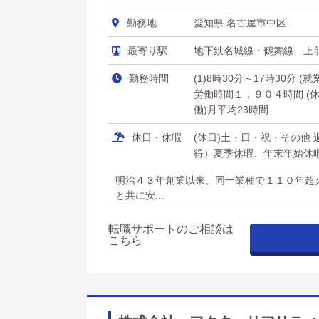
勤務地
愛知県 名古屋市中区
最寄り駅
地下鉄名城線・鶴舞線 上
勤務時間
(1)8時30分～17時30分 
労働時間１，９０４時間 (休
働)月平均23時間
休日・休暇
(休日)土・日・祝・その他
得）夏季休暇、年末年始休暇
明治４３年創業以来、同一業種で１１０年超
と共に安...
転職サポートのご相談は
こちら