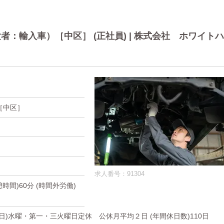
：輸入車）［中区］ (正社員) | 株式会社 ホワイトハ
［中区］
求人番号：91304
休憩時間)60分 (時間外労働)
休日)水曜・第一・三火曜日定休 公休月平均２日 (年間休日数)110日