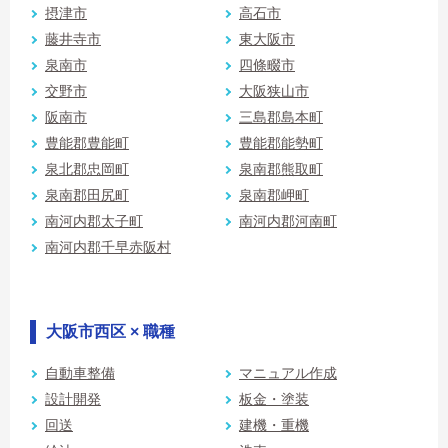
摂津市
高石市
藤井寺市
東大阪市
泉南市
四條畷市
交野市
大阪狭山市
阪南市
三島郡島本町
豊能郡豊能町
豊能郡能勢町
泉北郡忠岡町
泉南郡熊取町
泉南郡田尻町
泉南郡岬町
南河内郡太子町
南河内郡河南町
南河内郡千早赤阪村
大阪市西区 × 職種
自動車整備
マニュアル作成
設計開発
板金・塗装
回送
建機・重機