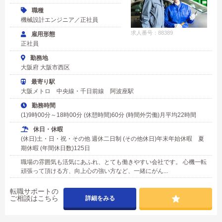
職種
機械設計エンジニア／正社員
求人番号：88389
雇用形態
正社員
勤務地
大阪府 大阪市西区
最寄り駅
大阪メトロ 中央線・千日前線 阿波座駅
勤務時間
(1)9時00分～18時00分 (休憩時間)60分 (時間外労働)月平均22時間
休日・休暇
(休日)土・日・祝・その他 週休二日制 (その他休日)年末年始休暇 夏
期休暇 (年間休日数)125日
職場の雰囲気も活気にあふれ、とても働きやすい会社です。 心機一転
頑張って頂ける方、向上心の強い方など、一緒にがん...
転職サポートの
ご相談はこちら
詳細をみる