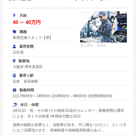
月給
40 ～ 40万円
職種
夜間交換スタッフ【堺】
求人番号：90289
雇用形態
正社員
勤務地
大阪府 堺市美原区
最寄り駅
近鉄 富田林駅
勤務時間
(1)17時00分～1時00分 (2)0時00分～9時00分 (休憩時間)60分
休日・休暇
(休日)日・祝・その他 (その他休日)会社カレンダー・勤務形態の選択
による 月１０日程度 (年間休日数)125日
資格や経験が必要なく、自動車が好き、手に職をつけたい。 という方
にもご活躍頂けます。 研修制度や資格取得制度があり...