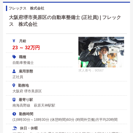
フレックス 株式会社
大阪府堺市美原区の自動車整備士 (正社員) | フレック
ス 株式会社
月給
23 ～ 32万円
職種
自動車整備士
求人番号：90567
雇用形態
正社員
勤務地
大阪府 堺市美原区
最寄り駅
南海高野線 萩原天神駅駅
勤務時間
(1)9時30分～18時30分 (休憩時間)60分 (時間外労働)月平均20時間
休日・休暇