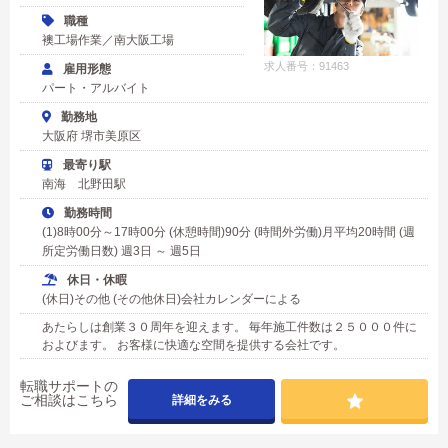
職種
襖工場作業／南大阪工場
求人番号：91463
雇用形態
パート・アルバイト
勤務地
大阪府 堺市美原区
最寄り駅
南海 北野田駅
勤務時間
(1)8時00分～17時00分 (休憩時間)90分 (時間外労働)月平均20時間 (週
所定労働日数) 週3日 ～ 週5日
休日・休暇
(休日)その他 (その他休日)会社カレンダーによる
あたらしは創業３０周年を迎えます。 毎年施工件数は２５０００件に
およびます。 お客様に快適な空間を提供する会社です。
転職サポートの
ご相談はこちら
詳細をみる