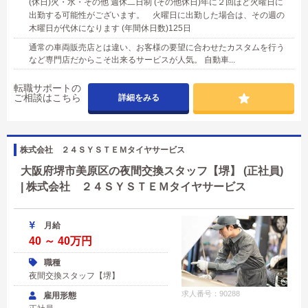
(休日)火・水・その他 週休二日制 (その他休日)年に２回ほど火曜日に
出勤する可能性がございます。 火曜日に出勤した場合は、その週の
木曜日が代休になります (年間休日数)125日
通常の車両販売店とは違い、お客様の要望に合わせたカスタムを行う
など専門店だからこそ出来るサービスが人気。 自動車...
転職サポートの
ご相談はこちら
詳細をみる
株式会社 ２４ＳＹＳＴＥＭタイヤサービス
大阪府堺市美原区の夜間交換スタッフ【堺】 (正社員)
| 株式会社 ２４ＳＹＳＴＥＭタイヤサービス
月給
40 ～ 40万円
職種
夜間交換スタッフ【堺】
求人番号：90288
雇用形態