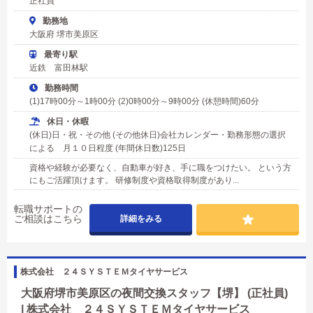
正社員
勤務地
大阪府 堺市美原区
最寄り駅
近鉄 富田林駅
勤務時間
(1)17時00分～1時00分 (2)0時00分～9時00分 (休憩時間)60分
休日・休暇
(休日)日・祝・その他 (その他休日)会社カレンダー・勤務形態の選択
による 月１０日程度 (年間休日数)125日
資格や経験が必要なく、自動車が好き、手に職をつけたい。 という方
にもご活躍頂けます。 研修制度や資格取得制度があり...
転職サポートの
ご相談はこちら
詳細をみる
株式会社 ２４ＳＹＳＴＥＭタイヤサービス
大阪府堺市美原区の夜間交換スタッフ【堺】 (正社員)
| 株式会社 ２４ＳＹＳＴＥＭタイヤサービス