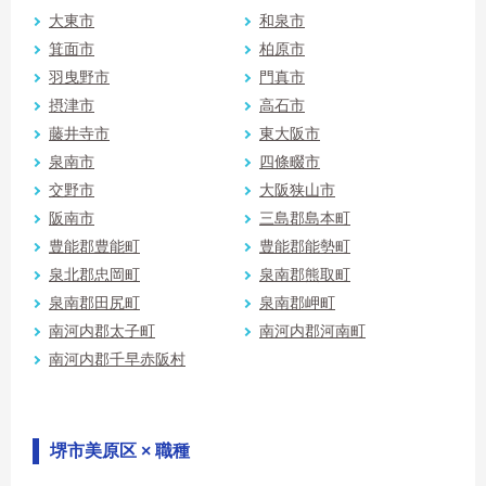
大東市
和泉市
箕面市
柏原市
羽曳野市
門真市
摂津市
高石市
藤井寺市
東大阪市
泉南市
四條畷市
交野市
大阪狭山市
阪南市
三島郡島本町
豊能郡豊能町
豊能郡能勢町
泉北郡忠岡町
泉南郡熊取町
泉南郡田尻町
泉南郡岬町
南河内郡太子町
南河内郡河南町
南河内郡千早赤阪村
堺市美原区 × 職種