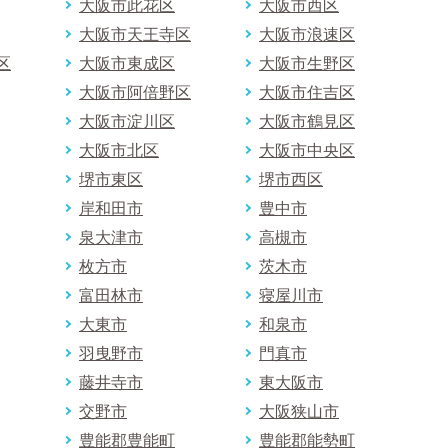
大阪市此花区
大阪市西区
大阪市天王寺区
大阪市浪速区
区
大阪市東成区
大阪市生野区
大阪市阿倍野区
大阪市住吉区
大阪市淀川区
大阪市鶴見区
大阪市北区
大阪市中央区
堺市東区
堺市西区
岸和田市
豊中市
泉大津市
高槻市
枚方市
茨木市
富田林市
寝屋川市
大東市
和泉市
羽曳野市
門真市
藤井寺市
東大阪市
交野市
大阪狭山市
豊能郡豊能町
豊能郡能勢町