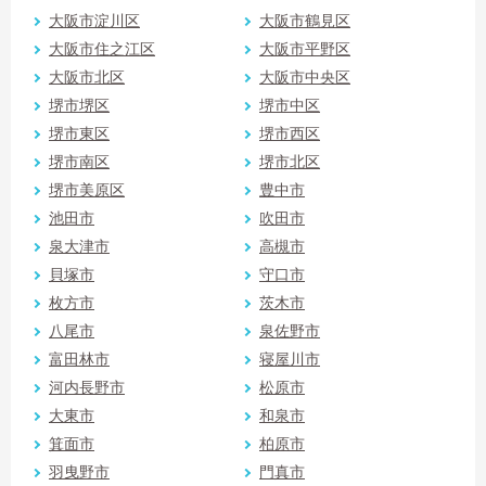
大阪市淀川区
大阪市鶴見区
大阪市住之江区
大阪市平野区
大阪市北区
大阪市中央区
堺市堺区
堺市中区
堺市東区
堺市西区
堺市南区
堺市北区
堺市美原区
豊中市
池田市
吹田市
泉大津市
高槻市
貝塚市
守口市
枚方市
茨木市
八尾市
泉佐野市
富田林市
寝屋川市
河内長野市
松原市
大東市
和泉市
箕面市
柏原市
羽曳野市
門真市