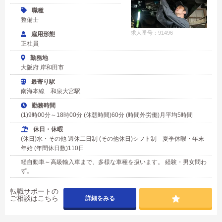
職種
整備士
求人番号：91496
雇用形態
正社員
勤務地
大阪府 岸和田市
最寄り駅
南海本線 和泉大宮駅
勤務時間
(1)9時00分～18時00分 (休憩時間)60分 (時間外労働)月平均5時間
休日・休暇
(休日)水・その他 週休二日制 (その他休日)シフト制 夏季休暇・年末
年始 (年間休日数)110日
軽自動車～高級輸入車まで、多様な車種を扱います。 経験・男女問わ
ず。
転職サポートの
ご相談はこちら
詳細をみる