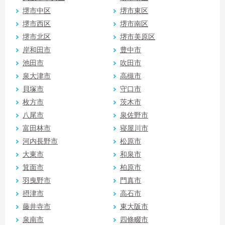
堺市中区
堺市東区
堺市西区
堺市南区
堺市北区
堺市美原区
岸和田市
豊中市
池田市
吹田市
泉大津市
高槻市
貝塚市
守口市
枚方市
茨木市
八尾市
泉佐野市
富田林市
寝屋川市
河内長野市
松原市
大東市
和泉市
箕面市
柏原市
羽曳野市
門真市
摂津市
高石市
藤井寺市
東大阪市
泉南市
四條畷市