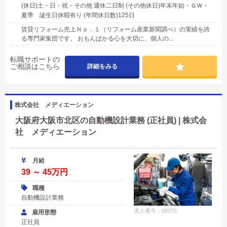
(休日)土・日・祝・その他 週休二日制 (その他休日)年末年始・ＧＷ・
夏季 誕生日休暇有り (年間休日数)125日
賃貸リフォーム売上Ｎｏ．１（リフォーム産業新聞調べ）の実績を誇
る専門家集団です。 おもんぱかる心を大切に、個人の...
転職サポートの
ご相談はこちら
詳細をみる
株式会社 メディエーション
大阪府大阪市北区の自動機設計業務 (正社員) | 株式会
社 メディエーション
月給
39 ～ 45万円
職種
自動機設計業務
求人番号：88376
雇用形態
正社員