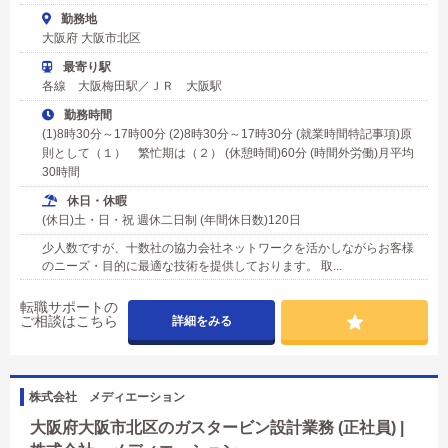
勤務地
大阪府 大阪市北区
最寄り駅
各線 大阪梅田駅／ＪＲ 大阪駅
勤務時間
(1)8時30分～17時00分 (2)8時30分～17時30分 (就業時間特記事項)原
則として（１） 繁忙期は（２） (休憩時間)60分 (時間外労働)月平均
30時間
休日・休暇
(休日)土・日・祝 週休二日制 (年間休日数)120日
少人数ですが、十数社の協力会社ネットワークを活かしながらお客様
のニーズ・目的に最適な技術を提供しております。 取...
転職サポートの
ご相談はこちら
詳細をみる
株式会社 メディエーション
大阪府大阪市北区のガスタービン設計業務 (正社員) |