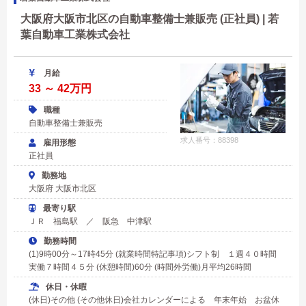
大阪府大阪市北区の自動車整備士兼販売 (正社員) | 若
葉自動車工業株式会社
月給
33 ～ 42万円
職種
自動車整備士兼販売
求人番号：88398
雇用形態
正社員
勤務地
大阪府 大阪市北区
最寄り駅
ＪＲ 福島駅 ／ 阪急 中津駅
勤務時間
(1)9時00分～17時45分 (就業時間特記事項)シフト制 １週４０時間
実働７時間４５分 (休憩時間)60分 (時間外労働)月平均26時間
休日・休暇
(休日)その他 (その他休日)会社カレンダーによる 年末年始 お盆休