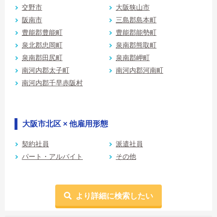
交野市
大阪狭山市
阪南市
三島郡島本町
豊能郡豊能町
豊能郡能勢町
泉北郡忠岡町
泉南郡熊取町
泉南郡田尻町
泉南郡岬町
南河内郡太子町
南河内郡河南町
南河内郡千早赤阪村
大阪市北区 × 他雇用形態
契約社員
派遣社員
パート・アルバイト
その他
より詳細に検索したい