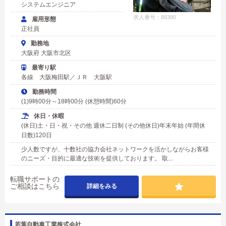
システムエンジニア
求人番号：88380
雇用形態
正社員
勤務地
大阪府 大阪市北区
最寄り駅
各線 大阪梅田駅／ＪＲ 大阪駅
勤務時間
(1)9時00分～18時00分 (休憩時間)60分
休日・休暇
(休日)土・日・祝・その他 週休二日制 (その他休日)年末年始 (年間休
日数)120日
少人数ですが、十数社の協力会社ネットワークを活かしながらお客様
のニーズ・目的に最適な技術を提供しております。 取...
転職サポートの
ご相談はこちら
詳細をみる
若葉自動車工業株式会社