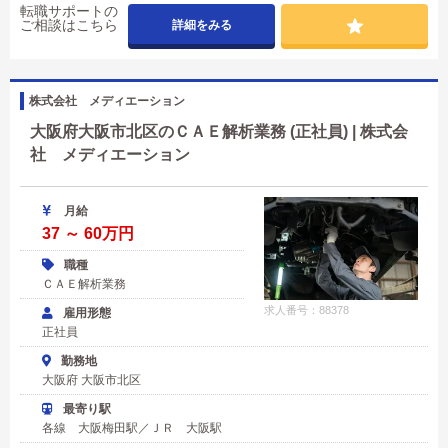
転職サポートの
ご相談はこちら
詳細をみる
株式会社 メディエーション
大阪府大阪市北区のＣＡＥ解析業務 (正社員) | 株式会
社 メディエーション
月給
37 ～ 60万円
職種
ＣＡＥ解析業務
求人番号：88378
雇用形態
正社員
勤務地
大阪府 大阪市北区
最寄り駅
各線 大阪梅田駅／ＪＲ 大阪駅