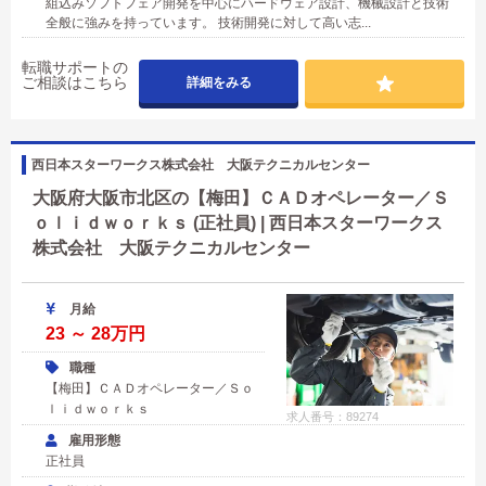
組込みソフトフェア開発を中心にハードウェア設計、機械設計と技術
全般に強みを持っています。 技術開発に対して高い志...
転職サポートの
ご相談はこちら
詳細をみる
西日本スターワークス株式会社 大阪テクニカルセンター
大阪府大阪市北区の【梅田】ＣＡＤオペレーター／Ｓ
ｏｌｉｄｗｏｒｋｓ (正社員) | 西日本スターワークス
株式会社 大阪テクニカルセンター
月給
23 ～ 28万円
職種
【梅田】ＣＡＤオペレーター／Ｓｏ
ｌｉｄｗｏｒｋｓ
求人番号：89274
雇用形態
正社員