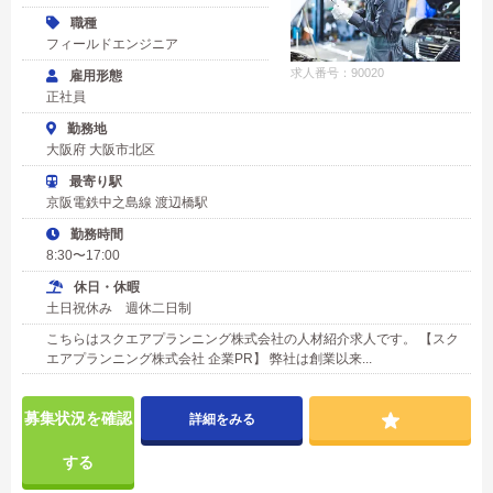
職種
フィールドエンジニア
求人番号：90020
雇用形態
正社員
勤務地
大阪府 大阪市北区
最寄り駅
京阪電鉄中之島線 渡辺橋駅
勤務時間
8:30〜17:00
休日・休暇
土日祝休み 週休二日制
こちらはスクエアプランニング株式会社の人材紹介求人です。 【スク
エアプランニング株式会社 企業PR】 弊社は創業以来...
募集状況を確認
詳細をみる
する