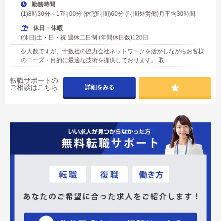
勤務時間
(1)8時30分～17時00分 (休憩時間)60分 (時間外労働)月平均30時間
休日・休暇
(休日)土・日・祝 週休二日制 (年間休日数)120日
少人数ですが、十数社の協力会社ネットワークを活かしながらお客様
のニーズ・目的に最適な技術を提供しております。 取...
転職サポートの
ご相談はこちら
詳細をみる