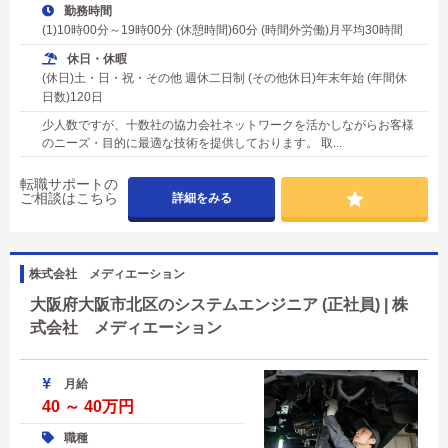
勤務時間
(1)10時00分～19時00分 (休憩時間)60分 (時間外労働)月平均30時間
休日・休暇
(休日)土・日・祝・その他 週休二日制 (その他休日)年末年始 (年間休
日数)120日
少人数ですが、十数社の協力会社ネットワークを活かしながらお客様
のニーズ・目的に最適な技術を提供しております。 取...
転職サポートの
ご相談はこちら
詳細をみる
株式会社 メディエーション
大阪府大阪市北区のシステムエンジニア (正社員) | 株
式会社 メディエーション
月給
40 ～ 40万円
職種