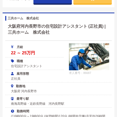
三共ホーム 株式会社
大阪府河内長野市の住宅設計アシスタント (正社員) |
三共ホーム 株式会社
月給
22 ～ 25万円
職種
住宅設計アシスタント
求人番号：86687
雇用形態
正社員
勤務地
大阪府 河内長野市
最寄り駅
南海高野線・近鉄長野線 河内長野駅
勤務時間
(1)9時00分～19時00分 (休憩時間)120分 (時間外労働)月平均26時間