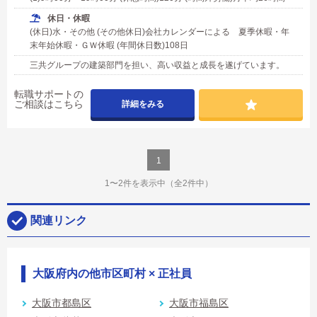
休日・休暇
(休日)水・その他 (その他休日)会社カレンダーによる 夏季休暇・年
末年始休暇・ＧＷ休暇 (年間休日数)108日
三共グループの建築部門を担い、高い収益と成長を遂げています。
転職サポートの
ご相談はこちら
詳細をみる
1
1〜2件を表示中
（全2件中）
関連リンク
大阪府内の他市区町村 × 正社員
大阪市都島区
大阪市福島区