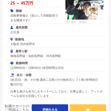
25 ～ 45万円
職種
自動車整備士《安心して休暇取得で
きる職場です》
求人番号：89282
雇用形態
正社員
勤務地
大阪府 河内長野市
最寄り駅
南海高野線・近鉄長野線 河内長野駅
勤務時間
(1)9時00分～18時30分 (休憩時間)120分
休日・休暇
(休日)日・祝・その他 週休二日制 (その他休日)シフト制 (年間休日
数)107日
仕事も遊びも全力にをモットーにしており、仕事は楽しく、アットホ
ームな会社を目指しています。
転職サポートの
ご相談はこちら
詳細をみる