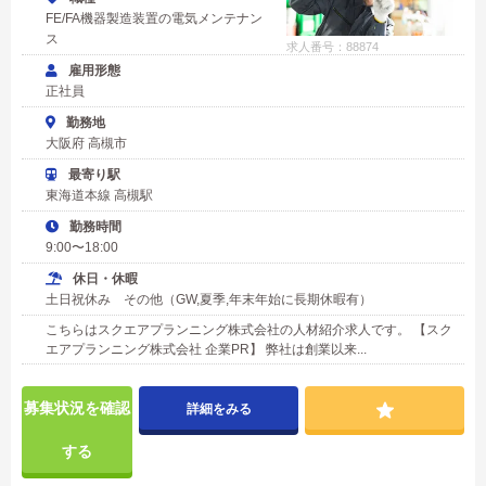
FE/FA機器製造装置の電気メンテナン
ス
求人番号：88874
雇用形態
正社員
勤務地
大阪府 高槻市
最寄り駅
東海道本線 高槻駅
勤務時間
9:00〜18:00
休日・休暇
土日祝休み その他（GW,夏季,年末年始に長期休暇有）
こちらはスクエアプランニング株式会社の人材紹介求人です。 【スク
エアプランニング株式会社 企業PR】 弊社は創業以来...
募集状況を確認
詳細をみる
する