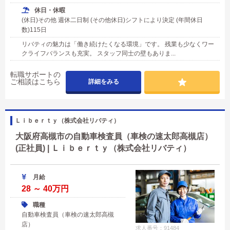
休日・休暇
(休日)その他 週休二日制 (その他休日)シフトにより決定 (年間休日
数)115日
リバティの魅力は「働き続けたくなる環境」です。 残業も少なくワー
クライフバランスも充実。 スタッフ同士の壁もありま...
転職サポートの
ご相談はこちら
詳細をみる
Ｌｉｂｅｒｔｙ（株式会社リバティ）
大阪府高槻市の自動車検査員（車検の速太郎高槻店）
(正社員) | Ｌｉｂｅｒｔｙ（株式会社リバティ）
月給
28 ～ 40万円
職種
自動車検査員（車検の速太郎高槻
店）
求人番号：91484