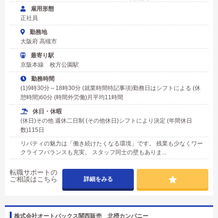
雇用形態
正社員
勤務地
大阪府 高槻市
最寄り駅
京阪本線 枚方公園駅
勤務時間
(1)9時30分～18時30分 (就業時間特記事項)勤務日はシフトによる (休
憩時間)60分 (時間外労働)月平均11時間
休日・休暇
(休日)その他 週休二日制 (その他休日)シフトにより決定 (年間休日
数)115日
リバティの魅力は「働き続けたくなる環境」です。 残業も少なくワー
クライフバランスも充実。 スタッフ同士の壁もありま...
転職サポートの
ご相談はこちら
詳細をみる
株式会社オートバックス関西販売 北摂カンパニー