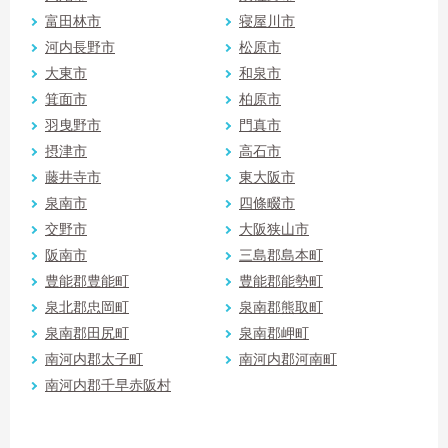
富田林市
寝屋川市
河内長野市
松原市
大東市
和泉市
箕面市
柏原市
羽曳野市
門真市
摂津市
高石市
藤井寺市
東大阪市
泉南市
四條畷市
交野市
大阪狭山市
阪南市
三島郡島本町
豊能郡豊能町
豊能郡能勢町
泉北郡忠岡町
泉南郡熊取町
泉南郡田尻町
泉南郡岬町
南河内郡太子町
南河内郡河南町
南河内郡千早赤阪村