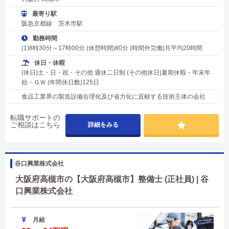
最寄り駅
阪急京都線 茨木市駅
勤務時間
(1)8時30分～17時00分 (休憩時間)80分 (時間外労働)月平均20時間
休日・休暇
(休日)土・日・祝・その他 週休二日制 (その他休日)夏期休暇・年末年
始・ＧＷ (年間休日数)125日
食品工業界の製造設備合理化及び省力化に貢献する技術主体の会社
転職サポートの
ご相談はこちら
詳細をみる
谷口興業株式会社
大阪府高槻市の【大阪府高槻市】整備士 (正社員) | 谷
口興業株式会社
月給