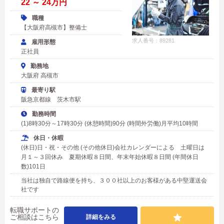
22 ～ 24万円
職種
【大阪府高槻市】整備士
求人番号：89281
雇用形態
正社員
勤務地
大阪府 高槻市
最寄り駅
阪急京都線 茨木市駅
勤務時間
(1)8時30分～17時30分 (休憩時間)90分 (時間外労働)月平均10時間
休日・休暇
(休日)日・祝・その他 (その他休日)会社カレンダーによる 土曜日は
月１～３回休み 夏期休暇８日間、年末年始休暇８日間 (年間休日
数)101日
当社は独自で路線便を持ち、３００社以上のお客様がある中堅運送会
社です
転職サポートの
ご相談はこちら
詳細をみる