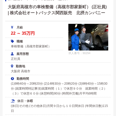
大阪府高槻市の車検整備（高槻市郡家新町） (正社員)
| 株式会社オートバックス関西販売 北摂カンパニー
月給
22 ～ 35万円
職種
車検整備（高槻市郡家新町）
求人番号：90294
雇用形態
正社員
勤務地
大阪府 高槻市
勤務時間
(1)9時40分～20時20分 (2)14時30分～20時20分 (3)9時40分～15時30
分 (就業時間特記事項)就業時間（１）で休憩９０分 就業時間（２）
（３）で休憩６０分 (休憩時間)90分 (時間外労働)月平均6時間
休日・休暇
(休日)その他 (その他休日)月間９日から１０日間休日 (年間休日数)115
日