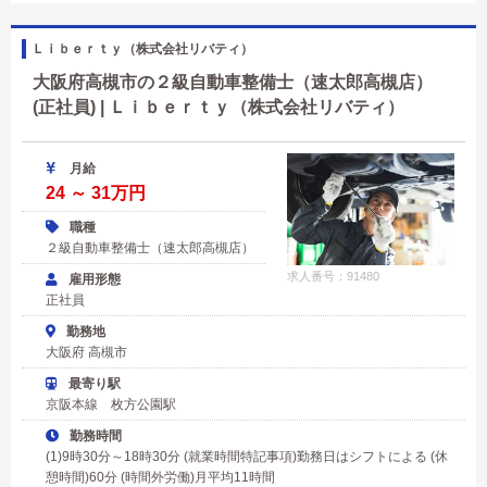
Ｌｉｂｅｒｔｙ（株式会社リバティ）
大阪府高槻市の２級自動車整備士（速太郎高槻店）
(正社員) | Ｌｉｂｅｒｔｙ（株式会社リバティ）
月給
24 ～ 31万円
職種
２級自動車整備士（速太郎高槻店）
求人番号：91480
雇用形態
正社員
勤務地
大阪府 高槻市
最寄り駅
京阪本線 枚方公園駅
勤務時間
(1)9時30分～18時30分 (就業時間特記事項)勤務日はシフトによる (休
憩時間)60分 (時間外労働)月平均11時間