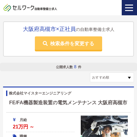
大阪府高槻市×正社員
の自動車整備士求人
検索条件を変更する
8
公開求人数
件
株式会社マイスターエンジニアリング
FE/FA機器製造装置の電気メンテナンス 大阪府高槻市
月給
21万円 ～
職種