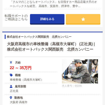
「クルマのことならオートバックス」を目指すカー用品店最大手のオ
ートバックスを経営。 高槻市、箕面市、摂津市、豊中...
転職サポートの
ご相談はこちら
詳細をみる
株式会社オートバックス関西販売 北摂カンパニー
大阪府高槻市の車検整備（高槻市大塚町） (正社員) |
株式会社オートバックス関西販売 北摂カンパニー
月給
22 ～ 35万円
職種
車検整備（高槻市大塚町）
求人番号：90295
雇用形態
正社員
勤務地
大阪府 高槻市