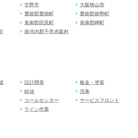
交野市
大阪狭山市
豊能郡豊能町
豊能郡能勢町
泉南郡田尻町
泉南郡岬町
町
南河内郡千早赤阪村
成
設計開発
板金・塗装
給油
洗車
コールセンター
サービスフロント
ライン作業