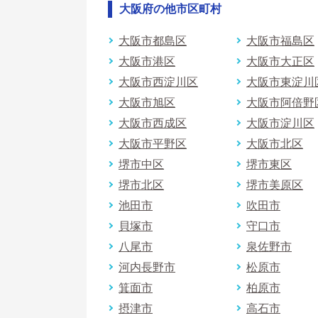
大阪府の他市区町村
大阪市都島区
大阪市福島区
大阪市港区
大阪市大正区
大阪市西淀川区
大阪市東淀川
大阪市旭区
大阪市阿倍野
大阪市西成区
大阪市淀川区
大阪市平野区
大阪市北区
堺市中区
堺市東区
堺市北区
堺市美原区
池田市
吹田市
貝塚市
守口市
八尾市
泉佐野市
河内長野市
松原市
箕面市
柏原市
摂津市
高石市