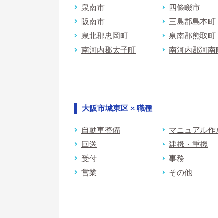
泉南市
四條畷市
阪南市
三島郡島本町
泉北郡忠岡町
泉南郡熊取町
南河内郡太子町
南河内郡河南
大阪市城東区 × 職種
自動車整備
マニュアル作
回送
建機・重機
受付
事務
営業
その他