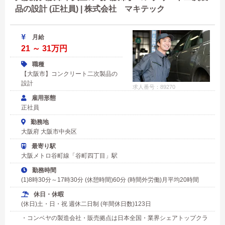
品の設計 (正社員) | 株式会社 マキテック
月給
21 ～ 31万円
職種
【大阪市】コンクリート二次製品の
設計
求人番号：89270
雇用形態
正社員
勤務地
大阪府 大阪市中央区
最寄り駅
大阪メトロ谷町線「谷町四丁目」駅
勤務時間
(1)8時30分～17時30分 (休憩時間)60分 (時間外労働)月平均20時間
休日・休暇
(休日)土・日・祝 週休二日制 (年間休日数)123日
・コンベヤの製造会社・販売拠点は日本全国・業界シェアトップクラ