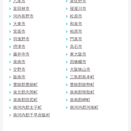
八尾市
泉佐野市
富田林市
寝屋川市
河内長野市
松原市
大東市
和泉市
箕面市
柏原市
羽曳野市
門真市
摂津市
高石市
藤井寺市
東大阪市
泉南市
四條畷市
交野市
大阪狭山市
阪南市
三島郡島本町
豊能郡豊能町
豊能郡能勢町
泉北郡忠岡町
泉南郡熊取町
泉南郡田尻町
泉南郡岬町
南河内郡太子町
南河内郡河南町
南河内郡千早赤阪村