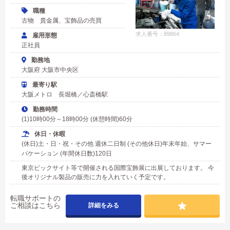
職種
古物 貴金属、宝飾品の売買
求人番号：89864
雇用形態
正社員
勤務地
大阪府 大阪市中央区
最寄り駅
大阪メトロ 長堀橋／心斎橋駅
勤務時間
(1)10時00分～18時00分 (休憩時間)60分
休日・休暇
(休日)土・日・祝・その他 週休二日制 (その他休日)年末年始、サマー
バケーション (年間休日数)120日
東京ビックサイト等で開催される国際宝飾展に出展しております。 今
後オリジナル製品の販売に力を入れていく予定です。
転職サポートの
ご相談はこちら
詳細をみる