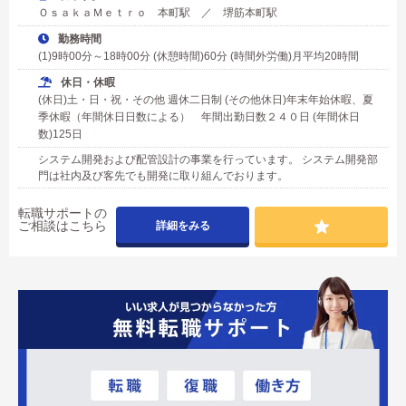
ＯｓａｋａＭｅｔｒｏ 本町駅 ／ 堺筋本町駅
勤務時間
(1)9時00分～18時00分 (休憩時間)60分 (時間外労働)月平均20時間
休日・休暇
(休日)土・日・祝・その他 週休二日制 (その他休日)年末年始休暇、夏
季休暇（年間休日日数による） 年間出勤日数２４０日 (年間休日
数)125日
システム開発および配管設計の事業を行っています。 システム開発部
門は社内及び客先でも開発に取り組んでおります。
転職サポートの
ご相談はこちら
詳細をみる