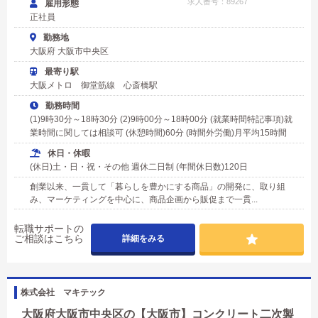
求人番号：89267
雇用形態
正社員
勤務地
大阪府 大阪市中央区
最寄り駅
大阪メトロ 御堂筋線 心斎橋駅
勤務時間
(1)9時30分～18時30分 (2)9時00分～18時00分 (就業時間特記事項)就
業時間に関しては相談可 (休憩時間)60分 (時間外労働)月平均15時間
休日・休暇
(休日)土・日・祝・その他 週休二日制 (年間休日数)120日
創業以来、一貫して「暮らしを豊かにする商品」の開発に、取り組
み、マーケティングを中心に、商品企画から販促まで一貫...
転職サポートの
ご相談はこちら
詳細をみる
株式会社 マキテック
大阪府大阪市中央区の【大阪市】コンクリート二次製