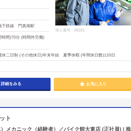
地下鉄線 門真南駅
求人番号：89283
休憩時間)70分 (時間外労働)
週休二日制 (その他休日)年末年始 夏季休暇 (年間休日数)120日
詳細をみる
お気に入り
ット
メカニック（経験者）／バイク館大東店 (正社員) | 株