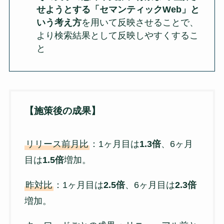
せようとする「セマンティックWeb」と
いう考え方
を用いて反映させることで、
より検索結果として反映しやすくするこ
と
【施策後の成果】
リリース前月比
：1ヶ月目は
1.3倍
、6ヶ月
目は
1.5倍
増加。
昨対比
：1ヶ月目は
2.5倍
、6ヶ月目は
2.3倍
増加。