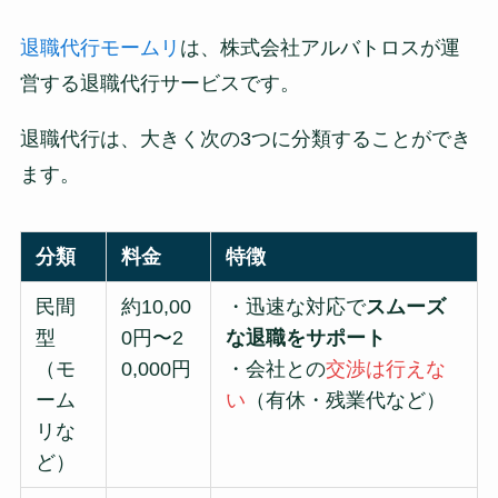
退職代行モームリ
は、株式会社アルバトロスが運
営する退職代行サービスです。
退職代行は、大きく次の3つに分類することができ
ます。
分類
料金
特徴
民間
約10,00
・迅速な対応で
スムーズ
型
0円〜2
な退職をサポート
（モ
0,000円
・会社との
交渉は行えな
ーム
い
（有休・残業代など）
リな
ど）