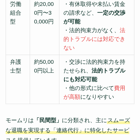
労働
約20,00
・有休取得や未払い賃金
組合
0円〜3
の請求など、
一定の交渉
型
0,000円
が可能
・法的拘束力がなく、
法
的トラブルには対応でき
ない
弁護
約50,00
・交渉に法的拘束力を持
士型
0円以上
たせられ、
法的トラブル
にも対応可能
・他の形式に比べて
費用
が高額
になりやすい
モームリは
「民間型」
に分類され、主に
スムーズ
な退職を実現する「連絡代行」に特化したサービ