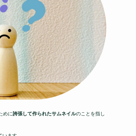
くために
誇張して作られたサムネイル
のことを指し
ています。