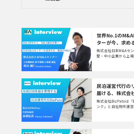
世界No.1のM
ターが今、求め
株式会社日本M&Aセ
堅・中小企業から上場
上場 株式会社日本M&
民泊運営代行の
届ける、株式会社
株式会社BizPat
ンク」と自社物件運営
の高橋拓真さんが高校