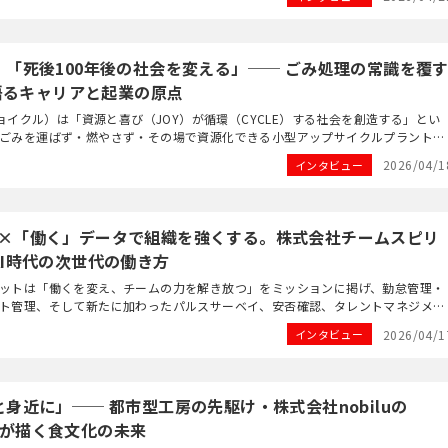
「死後100年後の社会を変える」── ごみ処理の常識を覆
が語るキャリアと起業の原点
ジョイクル）は「資源と喜び（JOY）が循環（CYCLE）する社会を創造する」とい
ごみを運ばず・燃やさず・その場で資源化できる小型アップサイクルプラント
の開発・提供を行う環境テックスタートアップで...
2026/04/1
インタビュー
ce基盤×「働く」データで組織を強くする。株式会社チームスピリ
I時代の次世代の働き方
ットは「働くを変え、チームの力を解き放つ」をミッションに掲げ、勤怠管理・
ト管理、そして新たに加わったパルスサーベイ、安否確認、タレントマネジメン
Team Success Platform「Te...
2026/04/1
インタビュー
身近に」── 都市型工房の先駆け・株式会社nobiluの
ANDが描く食文化の未来