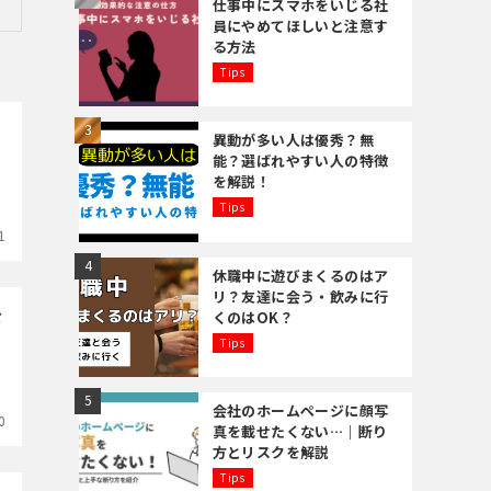
仕事中にスマホをいじる社
員にやめてほしいと注意す
る方法
Tips
異動が多い人は優秀？無
能？選ばれやすい人の特徴
を解説！
Tips
1
休職中に遊びまくるのはア
リ？友達に会う・飲みに行
を
くのはOK？
Tips
会社のホームページに顔写
0
真を載せたくない…｜断り
方とリスクを解説
Tips