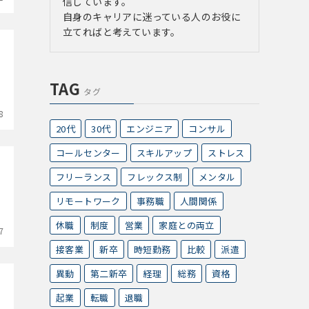
信しています。
自身のキャリアに迷っている人のお役に
立てればと考えています。
す
TAG
タグ
8
20代
30代
エンジニア
コンサル
コールセンター
スキルアップ
ストレス
フリーランス
フレックス制
メンタル
リモートワーク
事務職
人間関係
休職
制度
営業
家庭との両立
7
接客業
新卒
時短勤務
比較
派遣
異動
第二新卒
経理
総務
資格
起業
転職
退職