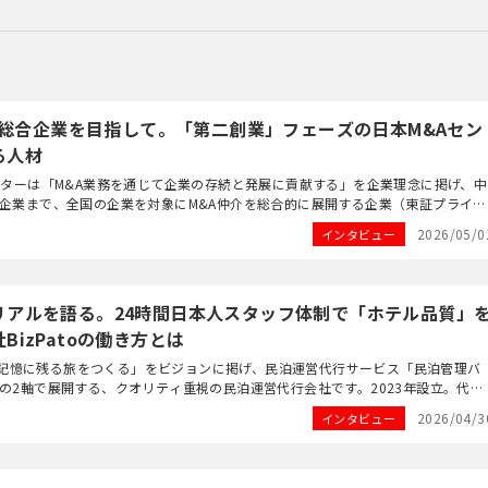
&A総合企業を目指して。「第二創業」フェーズの日本M&Aセン
る人材
ンターは「M&A業務を通じて企業の存続と発展に貢献する」を企業理念に掲げ、中
企業まで、全国の企業を対象にM&A仲介を総合的に展開する企業（東証プライム
Aセンターホールディン...
2026/05/0
インタビュー
リアルを語る。24時間日本人スタッフ体制で「ホテル品質」
BizPatoの働き方とは
oは「記憶に残る旅をつくる」をビジョンに掲げ、民泊運営代行サービス「民泊管理バ
の2軸で展開する、クオリティ重視の民泊運営代行会社です。2023年設立。代表
時代の留学経験と大学時代の民泊運営...
2026/04/3
インタビュー