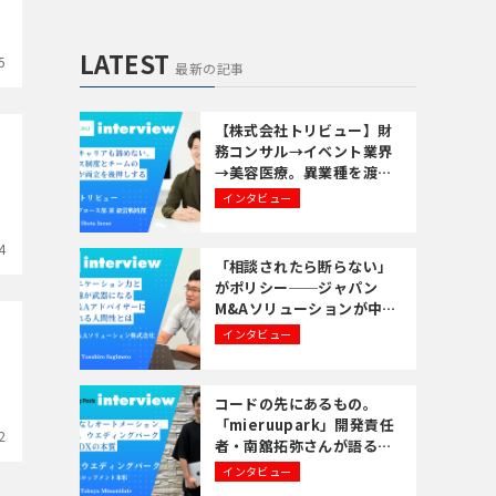
LATEST
5
最新の記事
【株式会社トリビュー】財
務コンサル→イベント業界
→美容医療。異業種を渡り
歩いた井上翔太さんが語
インタビュー
る、「経験を活かす転職」
の考え方
4
「相談されたら断らない」
がポリシー──ジャパン
M&Aソリューションが中小
企業の事業承継に全力で向
インタビュー
き合う理由
コードの先にあるもの。
「mieruupark」開発責任
2
者・南舘拓弥さんが語る
「共創するエンジニア」と
インタビュー
いうキャリア