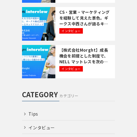
CS・営業・マーケティング
を経験して見えた景色。ギ
ークス中西さんが語るキャ
リアの歩み方
インタビュー
【株式会社Morght】成長
機会を前提とした制度で、
NELL マットレスを次のフ
ェーズへ。
インタビュー
CATEGORY
カテゴリー
Tips
インタビュー