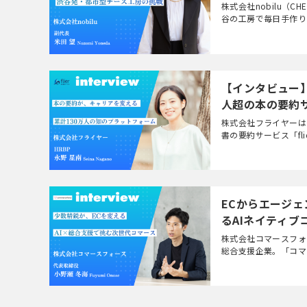
株式会社nobilu（
谷の工房で毎日手作り
の運営を行うチーズメー
【インタビュー】
人超の本の要約サ
株式会社フライヤーは
書の要約サービス「fl
数は4,300冊超・累計
ECからエージ
るAIネイティブ
株式会社コマースフォ
総合支援企業。「コマ
ス」やAI UGCプラッ