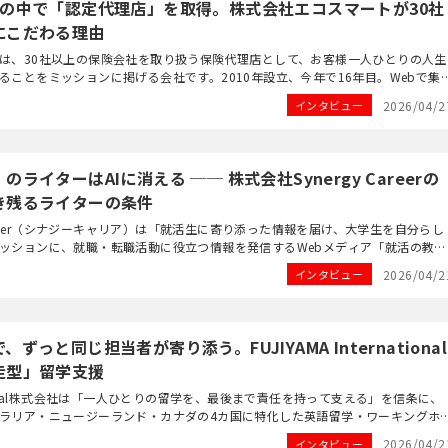
社の中で「認定代理店」を取得。株式会社エコスマートが30社
にこだわる理由
は、30社以上の保険会社を取り扱う保険代理店として、お客様一人ひとりの人生
ることをミッションに掲げる会社です。2010年設立、今年で16年目。Webで集
寧に受け付け、全国7拠点のFP資格保...
2026/04/2
インタビュー
ライターはAIに消える ── 株式会社Synergy Careerの
き残るライターの条件
 Career（シナジーキャリア）は「就活生に寄り添った情報を届け、大学生を自分らし
ッションに、就職・転職活動に役立つ情報を発信するWebメディア「就活の教科
。累計1億PV超を誇る主力メディア...
2026/04/2
インタビュー
ずっと同じ担当者が寄り添う。FUJIYAMA International
走型」留学支援
ernational株式会社は「一人ひとりの留学を、最後まで責任を持って支える」を信条に、
ラリア・ニュージーランド・カナダの4カ国に特化した英語留学・ワーキングホ
ェントです。2010年設立。神奈川県...
2026/04/2
インタビュー