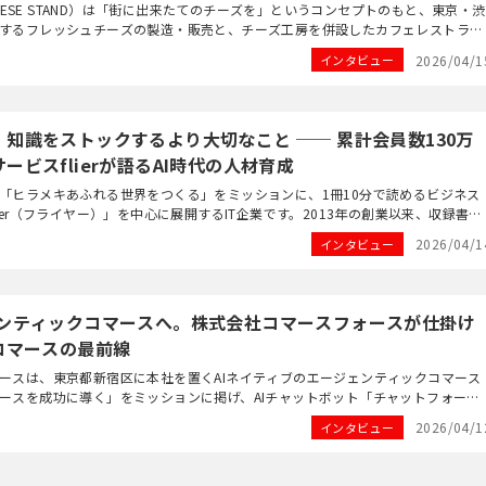
CHEESE STAND）は「街に出来たてのチーズを」というコンセプトのもと、東京・渋
するフレッシュチーズの製造・販売と、チーズ工房を併設したカフェレストラン
カーです。2012年の創業以来、日本...
2026/04/1
インタビュー
知識をストックするより大切なこと ── 累計会員数130万
ービスflierが語るAI時代の人材育成
「ヒラメキあふれる世界をつくる」をミッションに、1冊10分で読めるビジネス
ier（フライヤー）」を中心に展開するIT企業です。2013年の創業以来、収録書籍
会員数130万人超・累計法人導入社数1...
2026/04/1
インタビュー
ェンティックコマースへ。株式会社コマースフォースが仕掛け
コマースの最前線
ースは、東京都新宿区に本社を置くAIネイティブのエージェンティックコマース
ースを成功に導く」をミッションに掲げ、AIチャットボット「チャットフォー
トフォーム「UGCフォース」などのAIコマ...
2026/04/1
インタビュー