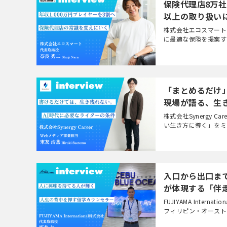
保険代理店8万
以上の取り扱い
株式会社エコスマート
に最適な保険を提案す
客しコールセンターで丁
「まとめるだけ」の
現場が語る、生
株式会社Synergy
い生き方に導く」をミ
書」を運営する会社です
入口から出口まで、
が体現する「伴
FUJIYAMA Int
フィリピン・オースト
リデーの無料手配エージ