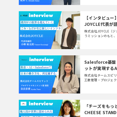
【インタビュー】
JOYCLE代表
株式会社JOYCLE（
うミッションのもと、
「JOYCLE BOX」
Salesfor
ットが実現するA
株式会社チームスピリ
工数管理・プロジェク
トや労務管理などを一元化した
「チーズをもっと
CHEESE ST