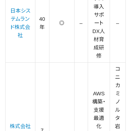
理システム
導入
園務支援シス
日本シス
サポ
テム
テムラン
40
◎
–
ート
–
校務支援シス
ド株式会
年
DX人
テム
社
材育
Web出願シス
成研
テム
修
バーチャル試
着システム
コ
農業支援シス
ニ
テム
カ
その他業務支
AWS
ミ
援サービス
構築・
ノ
データ分
支援
ル
析・活用
音声データ活
最適
タ
用
株式会社
化
岩
7