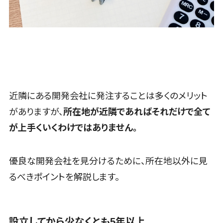
ID管理システム>
Web接客ツ
ール
システム連携ツール（iPaaS）>
MAツール
クラウド接続サービス>
動画配信シス
テム
キッティングサービス>
SNS管理ツ
情シスアウトソーシング>
ール
近隣にある開発会社に発注することは多くのメリット
LINEマーケ
セキュリティ
がありますが、
所在地が近隣であればそれだけで全て
ティングツー
標的型攻撃メール対策>
ル
が上手くいくわけではありません。
セキュリティ・脆弱性診断>
SEOツール
MEOツール
ペネトレーションテスト>
優良な開発会社を見分けるために、所在地以外に見
イベント管理
標的型攻撃メール訓練サービス>
るべきポイントを解説します。
システム
認証システム>
カスタマー
サポート
ログ管理システム>
設立してから少なくとも5年以上
コールセンタ