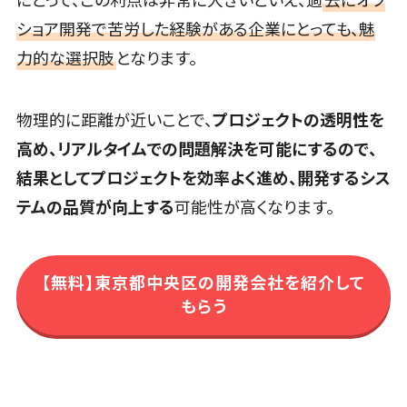
にとって、この利点は非常に大きいといえ、過
去にオフ
ーブルメント
会議効率化ツール>
ショア開発で苦労した経験がある企業にとっても、魅
ツール
力的な選択肢
となります。
ナレッジ共有ツール>
名刺管理サー
ビス
バーチャルオフィスツール>
インサイドセ
物理的に距離が近いことで、
プロジェクトの透明性を
ビジネスチャット>
ールス代行サ
高め、リアルタイムでの問題解決を可能にするので、
ービス
デジタルサイネージソフト>
結果としてプロジェクトを効率よく進め、開発するシス
マーケティ
オンライン校正ツール>
テムの品質が向上する
可能性が高くなります。
ング
メール配信シ
グループウェア>
社内SNS>
ステム
Web会議システム>
デジタル資産
【無料】東京都中央区の開発会社を紹介して
管理システム
もらう
プロジェクト管理ツール>
商品情報管
電子証明書サービス
理システム
電子証明書サービス>
チケット管理
システム
データセンター>
クラウド基盤>