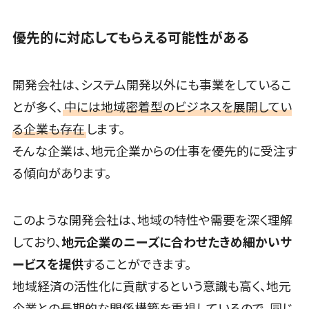
ステム
Webアンケートシステム>
反社チェック
優先的に対応してもらえる可能性がある
ツール
Web接客ツール>
MAツール>
受付システム
動画配信システム>
開発会社は、システム開発以外にも事業をしているこ
座席管理シス
SNS管理ツール>
テム
とが多く、
中には地域密着型のビジネスを展開してい
入退室管理シ
る企業も存在
します。
LINEマーケティングツール>
ステム
そんな企業は、地元企業からの仕事を優先的に受注す
SEOツール>
MEOツール>
CO2排出量
る傾向があります。
管理システム
イベント管理システム>
株主総会ツ
カスタマーサポート
ール
このような開発会社は、地域の特性や需要を深く理解
コールセンターCRM>
ISMS管理ツ
しており、
地元企業のニーズに合わせたきめ細かいサ
ール
自動音声応答システム(IVR)>
ービスを提供
することができます。
リーガルリサ
AI自動電話応答>
ーチサービス
地域経済の活性化に貢献するという意識も高く、地元
安否確認サー
コールセンター音声認識>
企業との長期的な関係構築を重視しているので、同じ