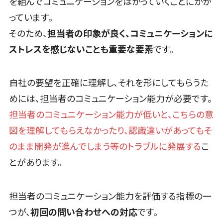
を組んでコミュニケーションをはかっていくことにかか
帳票作成サー
っています。
ビス
そのため、
担当者の印象が良く、コミュニケーションに
物流・流通
向け
ストレスを感じないことも重要な要素
です。
車両管理シス
テム
自社の要望を正確に理解し、それを形にしてもらうた
商圏分析ツ
ール
めには、担当者のコミュニケーション能力が必要です。
配送管理シス
担当者のコミュニケーション能力が低いと、こちらの意
テム
図を理解してもらえなかったり、認識違いがあってもそ
バース予約シ
のまま開発が進んでしまう等のトラブルに発展する
こ
ステム
とがあります。
運送業務支
援システム
アルコールチ
担当者のコミュニケーション能力を評価する指標の一
ェックアプリ
つが、
初回の問い合わせへの対応
です。
店舗業務支