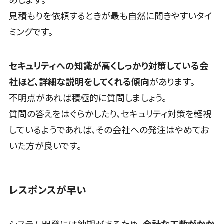
めします。
WAF
見積もりを依頼するときが最も自然に聞きやすいタイ
URLフィルタ
リング
ミングです。
エンドポイン
トセキュリティ
セキュリティへの知識が高くしっかり対策している会
（EDR）
CASB
社ほど、詳細な説明をしてくれる傾向
があります。
ファイル暗号
不明点があれば積極的に質問しましょう。
化
質問の答えをはぐらかしたり、セキュリティ対策を軽視
電話認証サー
しているようであれば、その会社への発注はやめてお
ビス
いた方が良いです。
DLPツール
UTM
不正検知サー
ビス
レスポンスが早い
業務全般
業務標準化