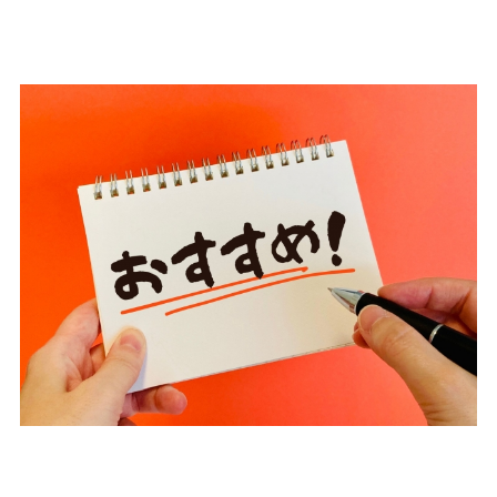
サービス
健康診断シス
テム
診療予約シス
テム
歯科向け電
子カルテ
歯科予約シス
テム
リハビリ管理
システム
医薬品在庫
管理システム
電子薬歴シス
テム
不動産業界
向け