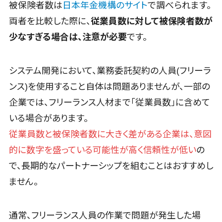
被保険者数は
日本年金機構のサイト
で調べられます。
Web電話帳
バース予約システム>
会議効率化
両者を比較した際に、
従業員数に対して被保険者数が
ツール
運送業務支援システム>
少なすぎる場合は、注意が必要
です。
ナレッジ共有
アルコールチェックアプリ>
ツール
システム開発において、業務委託契約の人員(フリーラ
バーチャルオ
店舗業務支援システム>
フィスツール
ンス)を使用すること自体は問題ありませんが、一部の
配送ルート最適化>
ビジネスチャ
企業では、フリーランス人材まで「従業員数」に含めて
ット
IT点呼サービス>
いる場合があります。
デジタルサイ
医療・介護業界向け
従業員数と被保険者数に大きく差がある企業は、意図
ネージソフト
電子カルテ>
障害福祉ソフト>
的に数字を盛っている可能性が高く信頼性が低い
の
オンライン校
介護ソフト>
正ツール
で、長期的なパートナーシップを組むことはおすすめし
グループウェ
オンライン診療システム>
ません。
ア
オンコール代行サービス>
社内SNS
通常、フリーランス人員の作業で問題が発生した場
Web会議シス
訪問看護ステーション向けサービス>