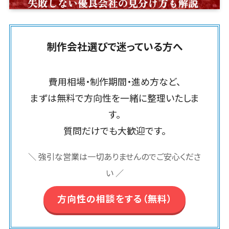
埼玉県
飲食店・レストラン>
流通・小売>
フレームワーク
スマホアプリ開発>
房具
HubSpot>
kintone>
基幹システム
PMSシステム>
広島県>
山口県>
徳島県>
原価管理シス
SpringFramework
千葉県
(ERP)
ファッション・
商業施設・テーマパーク・複合施設>
データベース構築>
OBIC製品>
テム
地図・位置情報・GPSシステム>
SpringBoot
アパレル
香川県>
愛媛県>
高知県>
東京都
顧客管理シス
倉庫管理シス
美容室・サロン>
エステ・ネイル>
(1785)
AWSサーバー構築>
テム(CRM)
制作会社選びで迷っている方へ
Laravel
神奈川県
店舗システム>
福岡県>
佐賀県>
長崎県>
テム
ペット
経理/会計シ
CakePHP
新潟県
化粧品>
ブライダル>
病院>
Azureサーバー構築>
オーダーエントリーシステム>
需要予測シス
ステム
熊本県>
大分県>
宮崎県>
農園・農業
Ruby on Rails
富山県
テム
費用相場・制作期間・進め方など、
クリニック>
歯科医院>
Linuxサーバー構築>
在庫管理シス
NPO・官公庁
映像・動画システム>
Node.js
石川県
鹿児島県>
沖縄県>
WEBサービ
まずは無料で方向性を一緒に整理いたしま
テム
イベント・キ
整体・整骨院>
ネットワーク構築・保守・運用>
Django
福井県
シミュレーションシステム>
ス
対応地域
POSシステム
す。
ャンペーン
AngularJS
山梨県
予約システム
介護・福祉・老人ホーム>
製薬>
情シス・社内IT支援>
国外>
勤怠管理シス
オークションシステム>
自動車・バイ
質問だけでも大歓迎です。
React
長野県
PMSシステム
テム
ク
動物病院 >
不動産・マンション>
AWS (Amazon Web Services)>
人事（労務管理）
Vue.js
岐阜県
地図・位置情
生産管理シス
家電・電子機
＼ 強引な営業は一切ありませんのでご安心くださ
勤怠管理システム>
NuxtJS
建設・工務店・住宅・リフォーム>
静岡県
運用代行
報・GPSシス
テム
器
い ／
リスティング広告運用代行>
テム
ReactNative
愛知県
労務管理システム>
マッチングシ
飲食店・レス
ホテル・旅館>
旅行・観光>
店舗システム
Flutter
三重県
ステム
トラン
求人広告運用代行>
方向性の相談をする（無料）
人事管理システム>
スポーツ・アウトドア>
オーダーエン
滋賀県
構築
ポータルサイ
流通・小売
Indeed運用代行>
SNS運用>
トリーシステ
年末調整システム>
ト(データベー
AWS構築
京都府
銀行・地銀・証券>
保険>
商業施設・テ