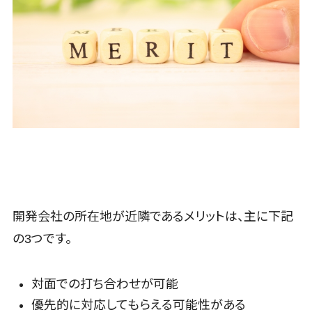
SEO対策
税務申告システム>
Web面接シス
レベニューシ
EFO(入力フ
テム
ェア可能
法務・総務
ォーム最適化)
エンゲージメ
制作予算
電子契約システム>
コンバージョ
ントツール
201～300万
契約書レビューシステム>
ン率改善
ダイレクトリ
円
SNS
クルーティン
契約書管理システム>
グサービス
事業戦略
反社チェックツール>
採用代行サー
マーケティ
ビス
ング
受付システム>
経理・会計・
Webマーケテ
座席管理システム>
財務
ィング
経費精算シス
開発会社の所在地が近隣であるメリットは、主に下記
インフルエン
入退室管理システム>
テム
サーマーケテ
の3つです。
CO2排出量管理システム>
Web請求書
ィング
システム
コンテンツマ
株主総会ツール>
対面での打ち合わせが可能
帳票発行サー
ーケティング
ISMS管理ツール>
ビス
優先的に対応してもらえる可能性がある
SNSマーケテ