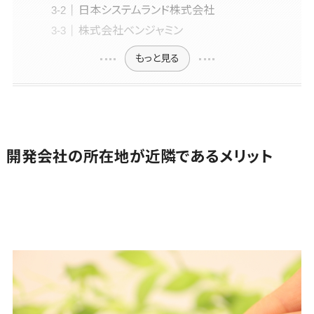
日本システムランド株式会社
アニメーショ
対可能
採用管理シス
予算管理システム>
会計ソフト>
ン
株式会社ベンジャミン
アワード表彰
テム
イラスト
歴あり
会計システム>
eラーニング
もっと見る
ロゴ制作
全国対応可
（システム）
出張管理システム>
デジタルカタ
創業10年以
eラーニング
ログ・電子書
上
（コンテンツ）
ファクタリングサービス>
籍
スタッフ数20
DX人材研修
債権管理システム>
人以上
コンサルテ
サービス
開発会社の所在地が近隣であるメリット
ィング
スタッフ数50
債務管理システム>
リファレンス
Web戦略/企
人以上
チェックサー
固定資産管理システム>
画
ビス
アジャイル開
ブランディン
発
経理アウトソーシング>
従業員満足
グ
度調査・人材
UI/UXに強い
振込代行サービス>
プロモーショ
定着化ツール
保守/運用も
ン
1on1ツール
請求代行サービス>
対応
EC・ネットシ
適性検査サー
要件定義か
送金サービス>
ョップ戦略
ビス
ら対応