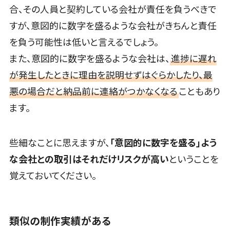
テム
合、その人員と契約している会社が責任を負うべきで
健康診断システム>
プロジェクト
すが、意図的に数字を盛るような会社がきちんと責任
管理ツール
診療予約システム>
を負う可能性は低いと言えるでしょう。
電子証明書
歯科向け電子カルテ>
また、意図的に数字を盛るような会社は、
進捗に遅れ
サービス
が発生したときに理由を説明せずはぐらかしたり、最
電子証明書サ
歯科予約システム>
ービス
悪の場合だと納品前に連絡がつかなくなる
こともあり
リハビリ管理システム>
データセンタ
ます。
ー
医薬品在庫管理システム>
クラウド基盤
電子薬歴システム>
些細なことに思えますが、
「意図的に数字を盛る」よう
クローニング
ツール
不動産業界向け
な会社との取引はそれだけリスクが高い
ということを
不動産管理サービス>
データセンタ
覚えておいてください。
ー監視自動化
不動産業務支援サービス>
クラウドバッ
クアップ
不動産ホームページ制作>
類似の制作実績がある
デスクトップ
不動産オーナーアプリ>