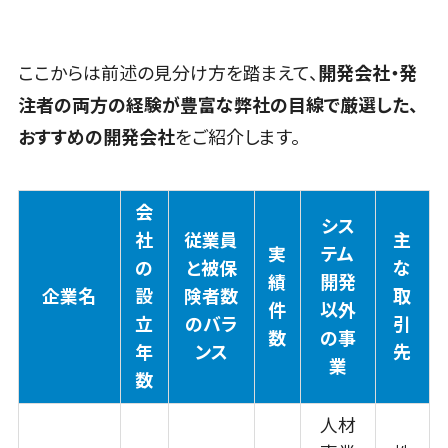
不動産管理サ
ービス
不動産業務
ここからは前述の見分け方を踏まえて、
開発会社・発
支援サービス
注者の両方の経験が豊富な弊社の目線で厳選した、
不動産ホーム
おすすめの開発会社
をご紹介します。
ページ制作
不動産オーナ
ーアプリ
会
入居者管理ア
シス
社
従業員
主
プリ
実
テム
の
と被保
な
用地管理シス
績
開発
企業名
設
険者数
取
テム
件
以外
立
のバラ
引
業界・業種
数
の事
年
ンス
先
特化型
業
数
保険代理店シ
ステム
人材
図面検索シス