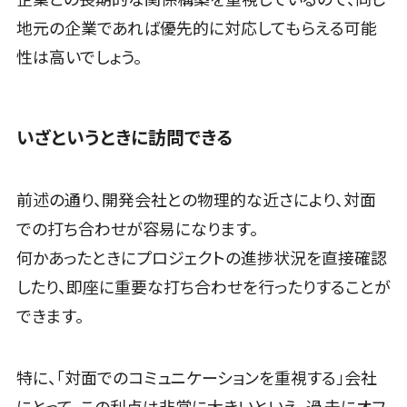
ビス
地元の企業であれば優先的に対応してもらえる可能
カスタマーサクセスツール>
クラウドPBX
性は高いでしょう。
オンラインア
ITサービスマネジメントツール>
シスタント
問い合わせ管理システム>
会議室予約シ
いざというときに訪問できる
ステム
遠隔サポートツール>
販売管理シ
コールセンター代行サービス>
ステム
前述の通り、開発会社との物理的な近さにより、対面
SFAツール
通話録音・解析システム>
での打ち合わせが容易になります。
CRMツール
チャットボット>
FAQシステム>
何かあったときにプロジェクトの進捗状況を直接確認
セールス
コミュニケーション
DX（SFA/MA）
したり、即座に重要な打ち合わせを行ったりすることが
オンラインストレージ（ファイル共有）
遠隔接客ツ
できます。
>
ール
オンライン商
ファイル転送サービス>
特に、「対面でのコミュニケーションを重視する」会社
談ツール
文書管理システム>
Web電話帳>
セールスイネ