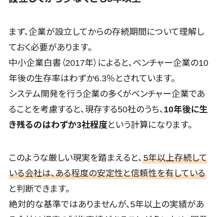
クラウド型セキュリティカメラ>
ーCRM
自動音声応
メールセキュリティ>
まず、企業が設立してからの存続期間について理解し
答システム
(IVR)
メール・ファイル無害化>
ておく必要があります。
AI自動電話
中小企業白書（2017年）によると、ベンチャー企業の10
サンドボックス>
応答
年後の生存率はわずか6.3％とされています。
委託先管理サービス>
WAF>
コールセンタ
システム開発を行う企業の多くがベンチャー企業であ
ー音声認識
URLフィルタリング>
ることを考慮すると、現存する50社のうち、
10年後に生
カスタマーサ
エンドポイントセキュリティ（EDR）>
クセスツール
き残るのはわずか3社程度
という計算になります。
ITサービスマ
CASB>
ファイル暗号化>
ネジメントツ
このような厳しい現実を踏まえると、
5年以上存続して
ール
電話認証サービス>
DLPツール>
いる会社は、ある程度の安定性と信頼性を有している
問い合わせ管
UTM>
不正検知サービス>
理システム
と判断できます。
業務全般
遠隔サポート
絶対的な基準ではありませんが、5年以上の実績があ
業務標準化ツール>
ツール