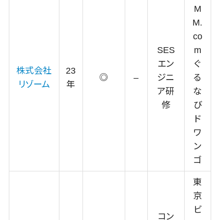
像検査
M
ブロックチ
M.
ェーン
co
仮想通貨
SES
m
NFT
エン
ぐ
株式会社
23
官公庁・自
◎
–
ジニ
る
リゾーム
年
治体向け
ア研
な
GIS（地理情
修
び
報システム）
ド
公共施設予
ワ
約システム
ン
その他官公
ゴ
庁・自治体向
け
東
京
ビ
コン