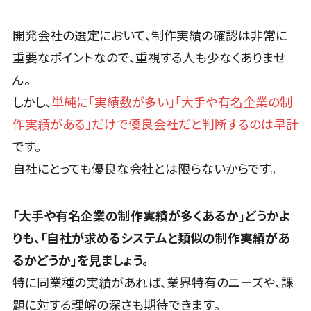
仮想化
入居者管理アプリ>
IoT空調制御
開発会社の選定において、制作実績の確認は非常に
IoTプラットフ
用地管理システム>
重要なポイントなので、重視する人も少なくありませ
ォーム
ん。
業界・業種特化型
IT資産管理ツ
保険代理店システム>
ール
しかし、
単純に「実績数が多い」「大手や有名企業の制
SaaS管理ツ
作実績がある」だけで優良会社だと判断するのは早計
図面検索システム>
ール
です。
施工管理アプリ>
モバイルデバ
自社にとっても優良な会社とは限らないからです。
イス管理
報告書作成ツール>
サーバー・ネ
フィールド業務支援サービス>
ットワーク監
「大手や有名企業の制作実績が多くあるか」どうかよ
視
モバイルオーダーシステム>
りも、「自社が求めるシステムと類似の制作実績があ
設備監視シス
ホテル管理システム>
るかどうか」を見ましょう。
テム
特に同業種の実績があれば、業界特有のニーズや、課
ID管理システ
HACCP管理アプリ>
ム
題に対する理解の深さも期待できます。