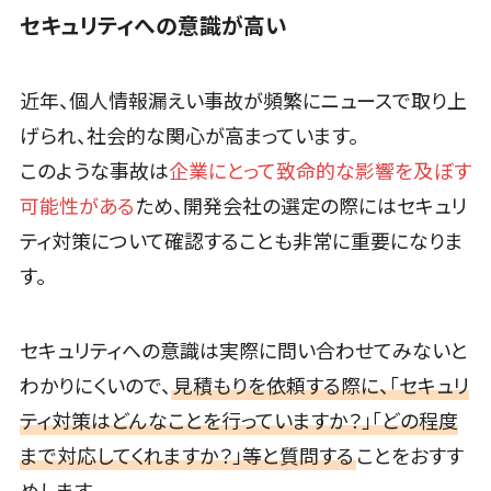
VOC分析ツール>
BIツール>
標的型攻撃メ
セキュリティへの意識が高い
ール訓練サー
ETLツール>
音声合成ツール>
ビス
認証システム
AI翻訳サービス>
近年、個人情報漏えい事故が頻繁にニュースで取り上
ログ管理シス
げられ、社会的な関心が高まっています。
アノテーションツール>
テム
このような事故は
企業にとって致命的な影響を及ぼす
データ化サービス>
クラウド型セ
可能性がある
ため、開発会社の選定の際にはセキュリ
キュリティカメ
画像解析・画像検査>
ラ
ティ対策について確認することも非常に重要になりま
ブロックチェーン
メールセキュ
す。
仮想通貨>
NFT>
リティ
メール・ファ
官公庁・自治体向け
セキュリティへの意識は実際に問い合わせてみないと
イル無害化
GIS（地理情報システム）>
サンドボック
わかりにくいので、
見積もりを依頼する際に、「セキュリ
公共施設予約システム>
ス
ティ対策はどんなことを行っていますか？」「どの程度
委託先管理サ
その他官公庁・自治体向け>
まで対応してくれますか？」等と質問する
ことをおすす
ービス