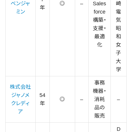
議事録作成
ベンジャ
◎
–
Sales
崎
年
ツール
ミン
force
電
テキストマイ
構築・
気
ニングツール
支援・
昭
VOC分析ツ
最適
和
ール
化
女
BIツール
子
ETLツール
大
音声合成ツ
学
ール
AI翻訳サービ
事務
株式会社
ス
機器・
ジャノメ
54
アノテーショ
◎
–
消耗
–
クレディ
年
ンツール
品の
ア
データ化サー
販売
ビス
画像解析・画
D