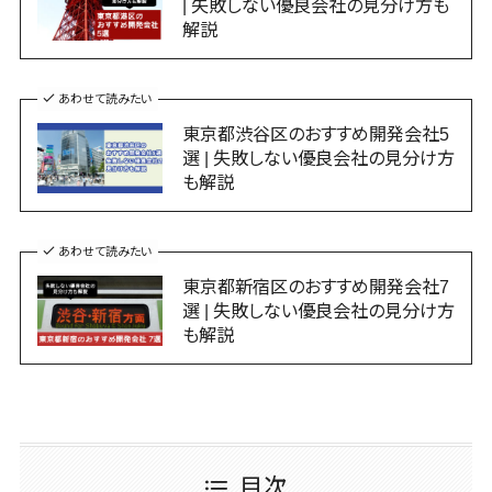
健康管理IoTサービス>
ストレスチェ
| 失敗しない優良会社の見分け方も
不動産・マン
IT支援
コンサルティング
熊本県
ックサービス
解説
ション
全国対応可>
創業10年以上>
AWS
外国人就労システム>
Web戦略/企画>
ブランディング>
大分県
シフト管理シ
建設・工務
(Amazon
スタッフ数20人以上>
ステム
宮崎県
産業保健サービス>
店・住宅・リフ
プロモーション>
Web
あわせて読みたい
ォーム
業務可視化
鹿児島県
Services)
スタッフ数50人以上>
マイナンバー>
EC・ネットショップ戦略>
東京都渋谷区のおすすめ開発会社5
ツール
ホテル・旅館
沖縄県
運用代行
選 | 失敗しない優良会社の見分け方
アジャイル開発>
UI/UXに強い>
人事（採用・評価・教育）
SEO対策>
給与計算ソフ
旅行・観光
も解説
リスティング
対応地域
タレントマネジメントシステム>
ト
保守/運用も対応>
広告運用代行
スポーツ・ア
国外
EFO(入力フォーム最適化)>
給与前払いサ
ウトドア
求人広告運
人事評価システム>
要件定義から対応>
あわせて読みたい
ービス
コンバージョン率改善>
SNS>
用代行
銀行・地銀・
東京都新宿区のおすすめ開発会社7
採用管理システム>
給与計算アウ
レベニューシェア可能>
証券
Indeed運用
事業戦略>
選 | 失敗しない優良会社の見分け方
トソーシング
代行
保険
eラーニング（システム）>
も解説
予算管理システム
マーケティング
年末調整アウ
SNS運用
税理士・会計
～100万円以下>
101～200万円>
eラーニング（コンテンツ）>
Webマーケティング>
トソーシング
士
LINE運用代
201～300万円>
301～500万円>
福利厚生アウ
行
弁護士
DX人材研修サービス>
インフルエンサーマーケティング>
トソーシング
YouTube運
社労士
501～1000万円>
リファレンスチェックサービス>
コンテンツマーケティング>
フリーランス
用代行
行政書士
目次
1000～1500万円>
管理システム