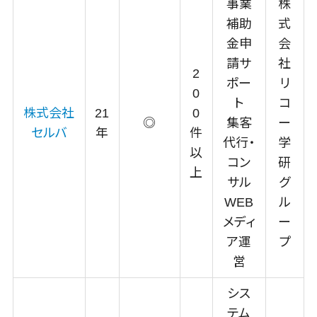
事業
株
テム
補助
式
施工管理アプ
金申
会
リ
請サ
社
報告書作成
2
ツール
ポー
リ
0
フィールド業
ト
コ
株式会社
21
0
務支援サービ
◎
集客
ー
セルバ
年
件
ス
代行・
学
以
モバイルオー
コン
研
上
ダーシステム
サル
グ
ホテル管理シ
WEB
ル
ステム
メディ
ー
HACCP管理
ア運
プ
アプリ
営
人材紹介シス
テム
シス
人材派遣管
テム