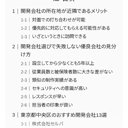
従業員満足度調査・人材定着化ツー
WordPress
SNSマーケティング>
大学・高校・
社宅管理サー
ル>
構築・運用
1500～5000万円>
開発会社の所在地が近隣であるメリット
専門学校
動画マーケティング>
ビス
コンテンツ
学習塾・予備
対面での打ち合わせが可能
1on1ツール>
適性検査サービス>
5001～10000万円>
健康管理IoT
ゲーム
制作
校
優先的に対応してもらえる可能性がある
サービス
Web面接システム>
ソーシャルゲーム>
コンテンツ制
10000万円以上>
保育園・幼稚
いざというときに訪問できる
外国人就労シ
作
園
エンゲージメントツール>
コンシューマーゲーム>
ステム
開発会社選びで失敗しない優良会社の見分
ライティング
葬儀・墓石・
産業保健サー
ダイレクトリクルーティングサービス>
その他
け方
編集・校正
仏壇
ビス
Web3.0>
AI>
AR/VR>
IoT>
設立してから少なくとも5年以上
インタビュー
お寺・神社
採用代行サービス>
マイナンバー
従業員数と被保険者数に大きな差がない
補助金・助成金サポート>
コピーライテ
ゲーム・アニ
経理・会計・財務
人事（採用・
ィング・ネーミ
メ・おもちゃ
類似の制作実績がある
経費精算システム>
評価・教育）
ング
芸能・アーテ
セキュリティへの意識が高い
Web請求書システム>
写真撮影
ィスト・音楽
レスポンスが早い
タレントマネ
映像制作
特徴・強み
ジメントシス
担当者の印象が良い
帳票発行サービス>
グラフィック
テム
東京都中央区のおすすめ開発会社13選
請求書受領サービス>
デザイン(2D・
Pマーク取得
人事評価シス
株式会社セルバ
3D)
英語での応
テム
電子帳簿保存サービス>