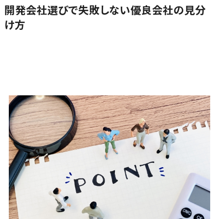
SNSキャンペ
開発会社選びで失敗しない優良会社の見分
クローニングツール>
ーンツール
け方
予約管理シス
データセンター監視自動化>
テム
クラウドバックアップ>
広告効果測
定ツール
デスクトップ仮想化>
リード獲得ツ
IoT空調制御>
ール
IoTプラットフォーム>
DM発送サー
ビス
IT資産管理ツール>
EFOツール
SaaS管理ツール>
LP作成サー
ビス
モバイルデバイス管理>
広告運用代
サーバー・ネットワーク監視>
行
Webアンケー
設備監視システム>
トシステム