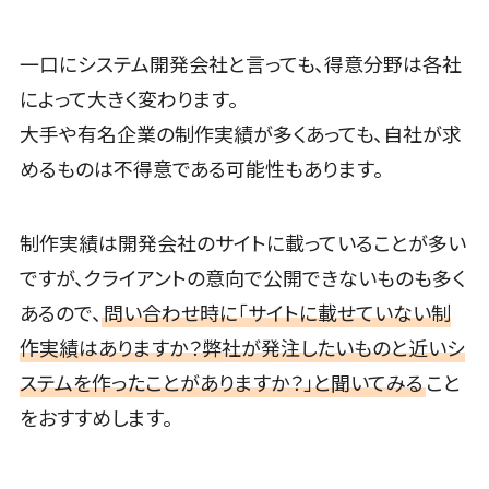
人材紹介システム>
システム連携
ツール
人材派遣管理システム>
一口にシステム開発会社と言っても、得意分野は各社
（iPaaS）
園務支援システム>
クラウド接続
によって大きく変わります。
サービス
校務支援システム>
大手や有名企業の制作実績が多くあっても、自社が求
キッティング
めるものは不得意である可能性もあります。
Web出願システム>
サービス
情シスアウト
バーチャル試着システム>
ソーシング
制作実績は開発会社のサイトに載っていることが多い
農業支援システム>
セキュリティ
ですが、クライアントの意向で公開できないものも多く
その他業務支援サービス>
あるので、
問い合わせ時に「サイトに載せていない制
標的型攻撃メ
データ分析・活用
作実績はありますか？弊社が発注したいものと近いシ
ール対策
音声データ活用>
ステムを作ったことがありますか？」と聞いてみる
こと
セキュリティ・
脆弱性診断
議事録作成ツール>
をおすすめします。
ペネトレーシ
テキストマイニングツール>
ョンテスト