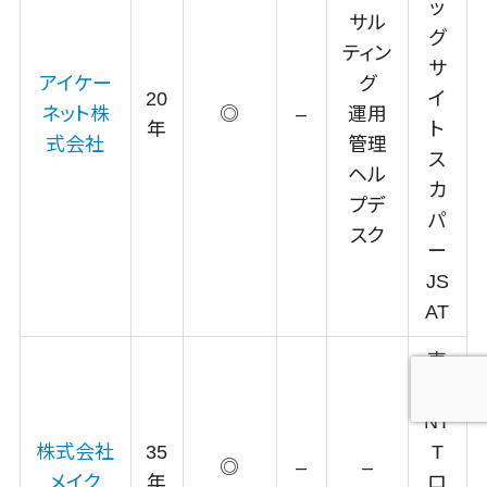
ッ
サル
グ
ティン
サ
アイケー
グ
20
イ
ネット株
◎
–
運用
年
ト
式会社
管理
ス
ヘル
カ
プデ
パ
スク
ー
JS
AT
東
芝
NT
株式会社
35
T
◎
–
–
メイク
年
ロ