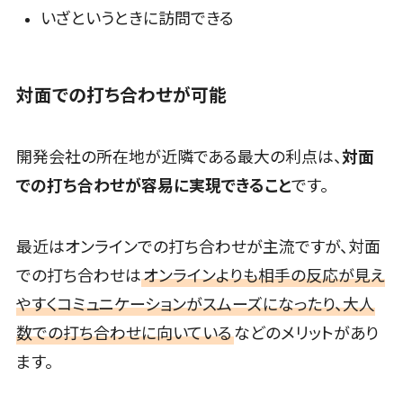
請求書受領サ
ィング
いざというときに訪問できる
リーガルリサーチサービス>
ービス
動画マーケテ
安否確認サービス>
電子帳簿保
ィング
存サービス
ゲーム
クラウドPBX>
対面での打ち合わせが可能
予算管理シス
ソーシャルゲ
オンラインアシスタント>
テム
ーム
会計ソフト
開発会社の所在地が近隣である最大の利点は、
対面
コンシューマ
会議室予約システム>
会計システム
ーゲーム
での打ち合わせが容易に実現できること
です。
販売管理システム
出張管理シス
その他
SFAツール>
CRMツール>
テム
Web3.0
最近はオンラインでの打ち合わせが主流ですが、対面
セールスDX（SFA/MA）>
ファクタリン
AI
での打ち合わせは
オンラインよりも相手の反応が見え
グサービス
AR/VR
遠隔接客ツール>
債権管理シス
やすくコミュニケーションがスムーズになったり、大人
IoT
オンライン商談ツール>
テム
数での打ち合わせに向いている
などのメリットがあり
補助金・助成
債務管理シス
金サポート
セールスイネーブルメントツール>
ます。
テム
名刺管理サービス>
固定資産管