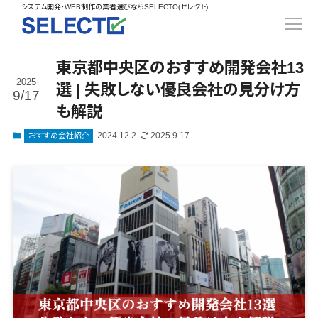
得意業界
システム開発
ECカートシステム>
システム開発・WEB制作の業者選びならSELECTO(セレクト)
都道府県
SpringFramework>
SpringBoot>
人材>
製造業>
コンサル・PM>
北海道>
青森県>
岩手県>
販売管理システム>
言語・スキル
対応業務
システム
対応地域
得意分
Laravel>
CakePHP>
工業・インフラ・物流>
基幹システム(ERP)>
宮城県>
秋田県>
山形県>
言語
WEBサイト
ジャンル
全国
野・特徴
受注・発注管理システム>
東京都中央区のおすすめ開発会社13
Ruby on Rails>
Node.js>
食品・飲料>
IT・Webサービス>
顧客管理システム(CRM)>
制作
Python
全国
販売管理・
得意業界
2025
福島県>
茨城県>
栃木県>
選 | 失敗しない優良会社の見分け方
購買管理システム>
9/17
LP制作
生産管理
Django>
AngularJS>
React>
人材
Java
都道府県
インテリア・雑貨>
経理/会計システム>
も解説
群馬県>
埼玉県>
千葉県>
ERP（基幹業
オウンドメデ
製造業
生産管理システム>
PHP
北海道
Vue.js>
NuxtJS>
ベビー・キッズ>
在庫管理システム>
務システム）
ィア
2024.12.2
2025.9.17
おすすめ会社紹介
工業・インフ
Ruby
青森県
東京都>
神奈川県>
新潟県>
工程管理システム>
ECカートシ
ReactNative>
Flutter>
採用サイト
ラ・物流
生活用品・文房具>
POSシステム>
Swift
岩手県
富山県>
石川県>
福井県>
ステム
企業サイト
原価管理システム>
食品・飲料
Perl
構築
宮城県
ファッション・アパレル (1785)>
勤怠管理システム>
販売管理シス
WordPress
IT・Webサー
山梨県>
長野県>
岐阜県>
AWS構築>
Linux構築>
C++
秋田県
倉庫管理システム>
テム
構築
ペット>
農園・農業>
ビス
生産管理システム>
Go
山形県
静岡県>
愛知県>
三重県>
WindowsServer構築>
受注・発注管
需要予測システム>
ECサイト構
インテリア・
NPO・官公庁>
Kotlin
マッチングシステム>
福島県
理システム
築
雑貨
滋賀県>
京都府>
大阪府>
Azure構築>
Oracle>
WEBサービス
VBA
茨城県
購買管理シス
イベント・キャンペーン>
ポータルサイト(データベース型)>
システム開
ベビー・キッ
マッチングシステム>
兵庫県>
奈良県>
和歌山県>
パッケージ
iOS
テム
栃木県
発
ズ
自動車・バイク>
家電・電子機器>
会員システム>
予約システム>
SAP>
Salesforce>
Access>
Android
工程管理シス
予約システム>
会員システム>
群馬県
コンサル・PM
鳥取県>
島根県>
岡山県>
生活用品・文
テム