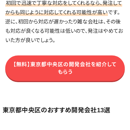
初回で迅速で丁寧な対応をしてくれるなら、発注して
援システム
配送ルート最
からも同じように対応してくれる可能性が高い
です。
適化
逆に、初回から対応が遅かったり雑な会社は、その後
IT点呼サービ
も対応が良くなる可能性は低いので、発注はやめてお
ス
いた方が良いでしょう。
医療・介護
業界向け
電子カルテ
【無料】東京都中央区の開発会社を紹介して
障害福祉ソフ
もらう
ト
介護ソフト
オンライン診
療システム
オンコール代
東京都中央区のおすすめ開発会社13選
行サービス
訪問看護ステ
ーション向け