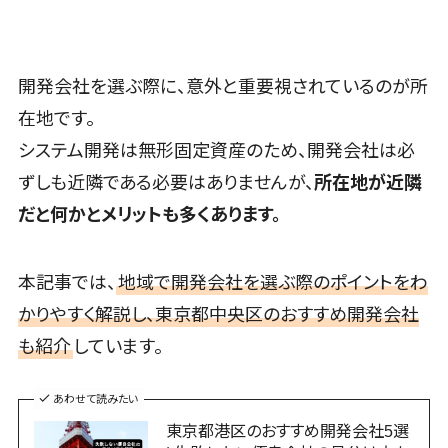
ム
ス型)
LINE運用代行>
Linux構築
大阪府
ーマパーク・
健康管理システム>
税理士・会計士>
弁護士>
映像・動画シ
会員システム
複合施設
WindowsServer構
兵庫県
YouTube運用代行>
ステム
ストレスチェックサービス>
予約システム
社労士>
行政書士>
築
美容室・サロ
奈良県
シミュレーシ
開発会社を選ぶ際に、意外と重要視されているのが所
ン
WordPress構築・運用>
スマホアプリ
Azure構築
シフト管理システム>
和歌山県
大学・高校・専門学校>
ョンシステム
開発
在地です。
エステ・ネイ
Oracle
鳥取県
コンテンツ制作
オークション
業務可視化ツール>
ル
学習塾・予備校>
データベース
システム開発は無形固定資産のため、開発会社は必
コンテンツ制作>
ライティング>
パッケージ
島根県
システム
構築
化粧品
給与計算ソフト>
SAP
ずしも近隣である必要はありませんが、
所在地が近隣
保育園・幼稚園>
岡山県
人事（労務
編集・校正>
インタビュー>
AWSサーバ
ブライダル
Salesforce
広島県
だと何かとメリットも多くあります。
管理）
給与前払いサービス>
ー構築
葬儀・墓石・仏壇>
お寺・神社>
病院
コピーライティング・ネーミング>
Access
労務管理シス
山口県
Azureサーバ
給与計算アウトソーシング>
クリニック
ゲーム・アニメ・おもちゃ>
テム
HubSpot
徳島県
写真撮影>
映像制作>
ー構築
本記事では、
地域で開発会社を選ぶ際のポイントをわ
歯科医院
人事管理シス
年末調整アウトソーシング>
kintone
香川県
芸能・アーティスト・音楽>
Linuxサーバ
グラフィックデザイン(2D・3D)>
かりやすく解説し、東京都中央区のおすすめ開発会社
整体・整骨院
テム
OBIC製品
ー構築
愛媛県
福利厚生アウトソーシング>
特徴・強み
介護・福祉・
年末調整シス
も紹介
しています。
アニメーション>
イラスト>
ネットワーク
高知県
Pマーク取得>
老人ホーム
テム
フリーランス管理システム>
構築・保守・運
福岡県
ロゴ制作>
製薬
健康管理シス
あわせて読みたい
英語での応対可能>
用
社宅管理サービス>
佐賀県
テム
動物病院
デジタルカタログ・電子書籍>
東京都港区のおすすめ開発会社5選
情シス・社内
アワード表彰歴あり>
長崎県