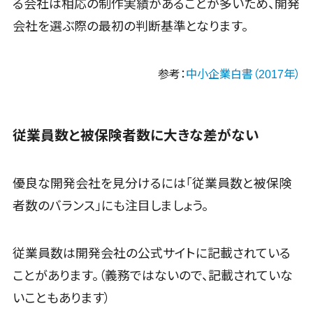
る会社は相応の制作実績があることが多いため、開発
コールセンタ
FAX配信システム>
会社を選ぶ際の最初の判断基準となります。
ー代行サービ
FAX受信サービス>
ス
通話録音・解
帳票配信サービス>
BPMツール>
参考：
中小企業白書（2017年）
析システム
ChatGPTサービス>
チャットボッ
ト
ワークフローシステム>
従業員数と被保険者数に大きな差がない
FAQシステム
マニュアル作成ツール>
コミュニケ
ーション
物品管理システム>
RPAツール>
優良な開発会社を見分けるには「従業員数と被保険
オンラインス
者数のバランス」にも注目しましょう。
帳票作成サービス>
トレージ（ファ
イル共有）
物流・流通向け
ファイル転送
車両管理システム>
従業員数は開発会社の公式サイトに記載されている
サービス
ことがあります。（義務ではないので、記載されていな
商圏分析ツール>
文書管理シス
いこともあります）
テム
配送管理システム>