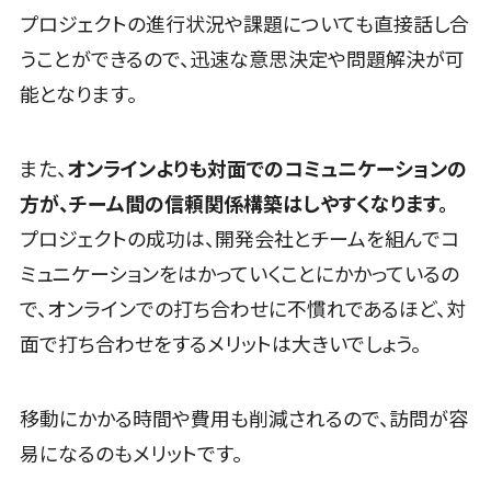
理システム
プロジェクトの進行状況や課題についても直接話し合
インサイドセールス代行サービス>
経理アウトソ
うことができるので、迅速な意思決定や問題解決が可
マーケティング
ーシング
能となります。
メール配信システム>
振込代行サー
ビス
デジタル資産管理システム>
請求代行サー
また、
オンラインよりも対面でのコミュニケーションの
商品情報管理システム>
ビス
方が、チーム間の信頼関係構築はしやすくなります。
送金サービス
チケット管理システム>
プロジェクトの成功は、開発会社とチームを組んでコ
税務申告シス
SNSキャンペーンツール>
ミュニケーションをはかっていくことにかかっているの
テム
で、オンラインでの打ち合わせに不慣れであるほど、対
法務・総務
予約管理システム>
面で打ち合わせをするメリットは大きいでしょう。
広告効果測定ツール>
電子契約シス
テム
リード獲得ツール>
移動にかかる時間や費用も削減されるので、訪問が容
契約書レビュ
DM発送サービス>
EFOツール>
ーシステム
易になるのもメリットです。
契約書管理シ
LP作成サービス>
広告運用代行>