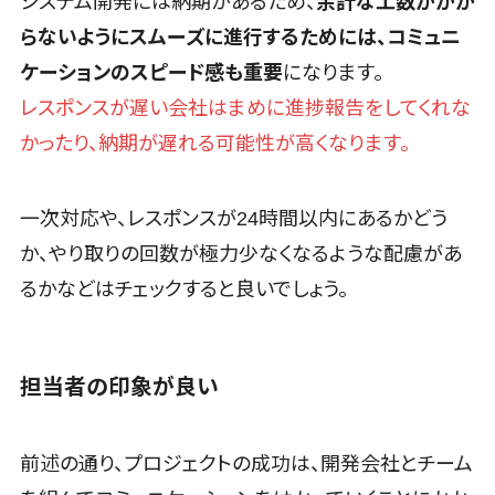
システム開発には納期があるため、
余計な工数がかか
ツール
らないようにスムーズに進行するためには、コミュニ
FAX配信シス
テム
ケーションのスピード感も重要
になります。
FAX受信サー
レスポンスが遅い会社はまめに進捗報告をしてくれな
ビス
かったり、納期が遅れる可能性が高くなります。
帳票配信サー
ビス
BPMツール
一次対応や、レスポンスが24時間以内にあるかどう
ChatGPTサ
か、やり取りの回数が極力少なくなるような配慮があ
ービス
るかなどはチェックすると良いでしょう。
ワークフロー
システム
マニュアル作
担当者の印象が良い
成ツール
物品管理シス
テム
前述の通り、プロジェクトの成功は、開発会社とチーム
RPAツール