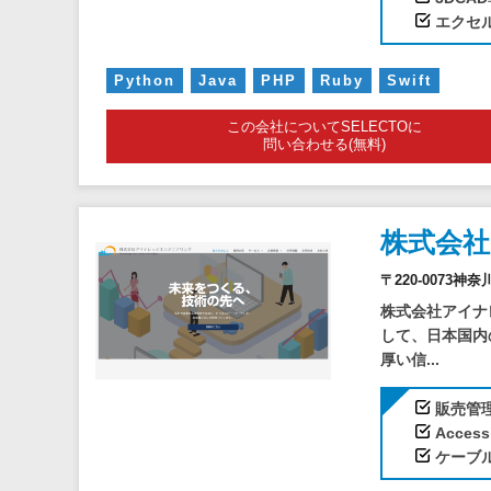
エクセ
Python
Java
PHP
Ruby
Swift
この会社についてSELECTOに
問い合わせる(無料)
株式会
〒220-0073
株式会社アイナ
して、日本国内
厚い信...
販売管
Acces
ケーブ