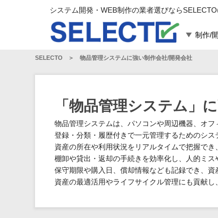
システム開発・WEB制作の業者選びならSELECTO
制作/
SELECTO
物品管理システムに強い制作会社/開発会社
言語・スキル
対応業務
言語
WEBサイト制作
フレームワーク
システム開発
「物品管理システム」に
構築
運用代行
物品管理システムは、パソコンや周辺機器、オフ
パッケージ
コンテンツ制作
登録・分類・履歴付きで一元管理するためのシス
コンサルティング
資産の所在や利用状況をリアルタイムで把握でき
マーケティング
棚卸や貸出・返却の手続きを効率化し、人的ミス
ゲーム
保守期限や購入日、償却情報なども記録でき、資
その他
資産の最適活用やライフサイクル管理にも貢献し