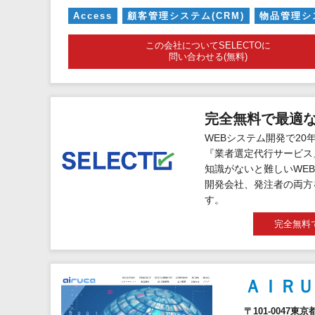
Access
顧客管理システム(CRM)
物品管理シ
この会社についてSELECTOに
問い合わせる(無料)
完全無料で最適
WEBシステム開発で20
『業者選定代行サービス
知識がないと難しいWEB
開発会社、発注者の両方
す。
完全無料
ＡＩＲＵ
〒101-0047東