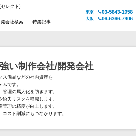
(セレクト)
03-5843-1958
東京
06-6366-7906
大阪
開発会社検索
特集記事
システムジャンル
対応地域
販売管理・生産管理
全国
WEBサービス
都道府県
強い制作会社/開発会社
人事（労務管理）
対応地域
ィス備品などの社内資産を
人事（採用・評価・教育）
テムです。
経理・会計・財務
、管理の属人化を防ぎます。
法務・総務
や紛失リスクを軽減します。
販売管理システム
産管理の精度が向上します。
マーケティング
、コスト削減にもつながります。
カスタマーサポート
コミュニケーション