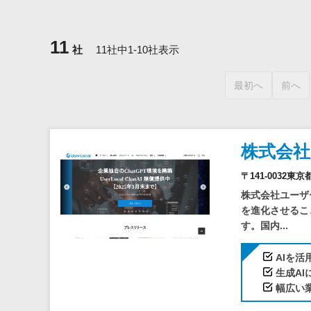
11
社
11社中1-10社表示
最初へ
前へ
株式会
〒141-003
株式会社ユーザ
を進化させるこ
す。国内...
AIを
生成A
幅広い