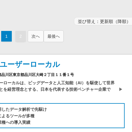
電子証明書サービス
セキュリティ
業務全般
物流・流通向け
医療・介護業界向け
1
2
次へ
最後へ
不動産業界向け
業界・業種特化型
データ分析・活用
社ユーザーローカル
ブロックチェーン
2東京都品川区東京都品川区大崎２丁目１１番１号
官公庁・自治体向け
ーローカルは、ビッグデータと人工知能（AI）を駆使して世界
とを経営理念とする、日本を代表する技術ベンチャー企業で
活用したデータ解析で先駆け
Iによるツールが多種
業種への導入実績