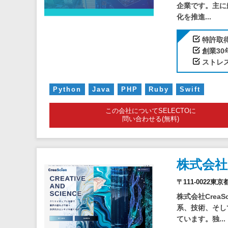
企業です。主に
化を推進...
特許取
創業3
ストレ
Python
Java
PHP
Ruby
Swift
この会社についてSELECTOに
問い合わせる(無料)
株式会
〒111-0022東
株式会社Crea
系、技術、そし
ています。独...