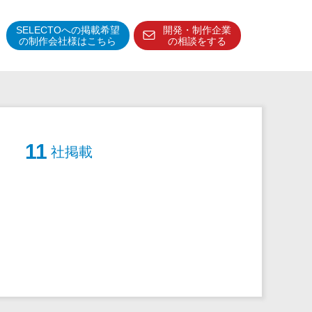
SELECTOへの掲載希望
開発・制作企業
の制作会社様はこちら
の相談をする
得意分野・特徴
得意業界
特徴・強み
11
社掲載
予算管理システム