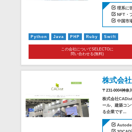
理系に
NFT
中国市
Python
Java
PHP
Ruby
Swift
この会社についてSELECTOに
問い合わせる(無料)
株式会社
〒231-0004神
株式会社CADi
ール、建築コン
る企業です...
Auto
3DC