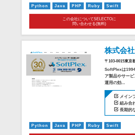
Python
Java
PHP
Ruby
Swift
この会社についてSELECTOに
問い合わせる(無料)
株式会
〒103-0015
SoftPlex
ア製品やサービ
運用の効...
メイン
組み合
長期的
Python
Java
PHP
Ruby
Swift