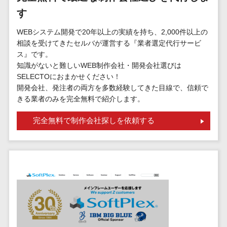
標的型攻撃メール訓練サービス>
MEOツール
す
イベント管理
認証システム>
システム
WEBシステム開発で20年以上の実績を持ち、2,000件以上の
ログ管理システム>
相談を受けてきたセルバが運営する『業者選定代行サービ
カスタマーサ
ス』です。
ポート
クラウド型セキュリティカメラ>
知識がないと難しいWEB制作会社・開発会社選びは
コールセンタ
SELECTOにおまかせください！
メールセキュリティ>
ーCRM
開発会社、発注者の両方を多数経験してきた目線で、信頼で
自動音声応答
きる業者のみを完全無料で紹介します。
メール・ファイル無害化>
システム(IVR)
サンドボックス>
完全無料で制作会社探しを依頼する
AI自動電話応
答
委託先管理サービス>
WAF>
コールセンタ
URLフィルタリング>
ー音声認識
カスタマーサ
エンドポイントセキュリティ
クセスツール
（EDR）>
ITサービスマネ
CASB>
ファイル暗号化>
ジメントツール