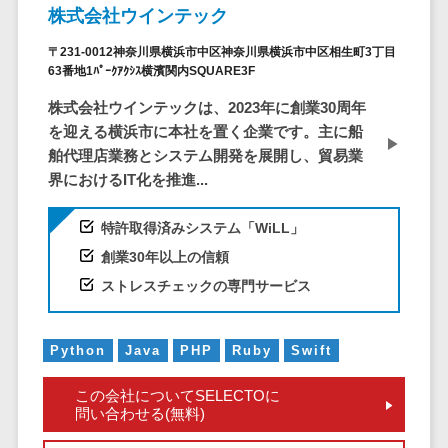
ID管理システ
株式会社ウインテック
ム
フィールド業務支援サービス>
〒231-0012神奈川県横浜市中区神奈川県横浜市中区相生町3丁目
システム連携
63番地1ﾊﾟｰｸｱｸｼｽ横濱関内SQUARE3F
モバイルオーダーシステム>
ツール
株式会社ウインテックは、2023年に創業30周年
（iPaaS）
ホテル管理システム>
を迎える横浜市に本社を置く企業です。主に船
クラウド接続
HACCP管理アプリ>
舶代理店業務とシステム開発を展開し、貿易業
サービス
界におけるIT化を推進...
キッティング
人材紹介システム>
サービス
特許取得済みシステム「WiLL」
人材派遣管理システム>
情シスアウト
創業30年以上の信頼
ソーシング
園務支援システム>
ストレスチェックの専門サービス
セキュリティ
校務支援システム>
標的型攻撃メ
Web出願システム>
Python
Java
PHP
Ruby
Swift
ール対策
バーチャル試着システム>
この会社についてSELECTOに
セキュリテ
問い合わせる(無料)
ィ・脆弱性診断
農業支援システム>