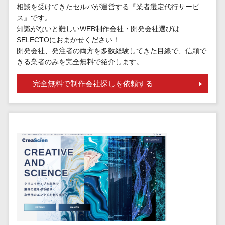
請求代行サービス>
相談を受けてきたセルバが運営する『業者選定代行サービ
20人以上
チェックサービ
ス』です。
送金サービス>
Web戦略/企
スタッフ数
ス
知識がないと難しいWEB制作会社・開発会社選びは
画
50人以上
従業員満足度
SELECTOにおまかせください！
税務申告システム>
ブランディ
アジャイル
調査・人材定着
開発会社、発注者の両方を多数経験してきた目線で、信頼で
法務・総務
ング
開発
きる業者のみを完全無料で紹介します。
化ツール
電子契約システム>
プロモーシ
UI/UXに強
1on1ツール
完全無料で制作会社探しを依頼する
ョン
い
適性検査サー
契約書レビューシステム>
EC・ネット
保守/運用も
ビス
契約書管理システム>
ショップ戦
対応
Web面接シス
略
要件定義か
テム
反社チェックツール>
SEO対策
ら対応
エンゲージメ
受付システム>
EFO(入力フ
レベニュー
ントツール
ォーム最適
シェア可能
座席管理システム>
ダイレクトリ
化)
クルーティング
予算管理
入退室管理システム>
コンバージ
サービス
システム
ョン率改善
採用代行サー
CO2排出量管理システム>
SNS
～100万円
ビス