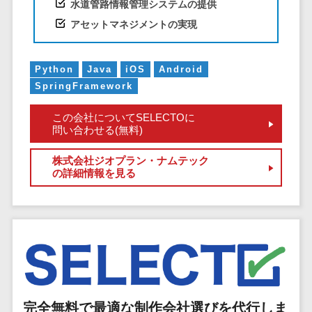
水道管路情報管理システムの提供
EFOツール
アセットマネジメントの実現
サーバー・ネットワーク監視>
LP作成サービ
ス
設備監視システム>
Python
Java
iOS
Android
広告運用代行
ID管理システム>
SpringFramework
Webアンケー
システム連携ツール（iPaaS）>
トシステム
この会社についてSELECTOに
Web接客ツー
問い合わせる(無料)
クラウド接続サービス>
ル
株式会社ジオプラン・ナムテック
キッティングサービス>
MAツール
の詳細情報を見る
動画配信シス
情シスアウトソーシング>
テム
セキュリティ
SNS管理ツー
標的型攻撃メール対策>
ル
LINEマーケテ
セキュリティ・脆弱性診断>
ィングツール
ペネトレーションテスト>
SEOツール
完全無料で最適な制作会社選びを代行しま