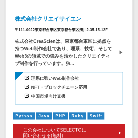
株主総会ツール>
以下
事業戦略
経理・会計・
101～200万
ISMS管理ツール>
財務
マーケテ
株式会社クリエイサイエン
円
ィング
経費精算シス
リーガルリサーチサービス>
201～300万
テム
Webマーケ
〒111-0022東京都台東区東京都台東区清川2-35-15-12F
円
ティング
安否確認サービス>
Web請求書シ
株式会社CreaScienは、東京都台東区に拠点を
301～500万
ステム
インフルエ
持つWeb制作会社であり、理系、技術、そして
クラウドPBX>
円
ンサーマー
帳票発行サー
Web3の領域での強みを活かしたクリエイティ
ケティング
501～1000
ビス
オンラインアシスタント>
ブ制作を行っています。独...
万円
コンテンツ
請求書受領サ
会議室予約システム>
マーケティ
1000～
ービス
理系に強いWeb制作会社
ング
1500万円
販売管理システム
電子帳簿保存
NFT・ブロックチェーン応用
SNSマーケ
SFAツール>
CRMツール>
1500～
サービス
中国市場向け支援
ティング
5000万円
予算管理シス
セールスDX（SFA/MA）>
動画マーケ
5001～
テム
Python
Java
PHP
Ruby
Swift
ティング
10000万円
遠隔接客ツール>
会計ソフト
10000万円
ゲーム
会計システム
この会社についてSELECTOに
オンライン商談ツール>
以上
ソーシャル
問い合わせる(無料)
出張管理シス