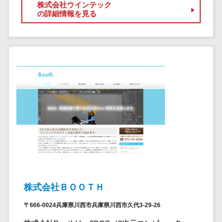
ペネトレーシ
株式会社ウインテック
その他業務支援サービス>
の詳細情報を見る
ョンテスト
標的型攻撃メ
データ分析・活用
ール訓練サービ
音声データ活用>
ス
議事録作成ツール>
認証システム
テキストマイニングツール>
ログ管理シス
テム
VOC分析ツール>
BIツール>
クラウド型セ
ETLツール>
音声合成ツール>
キュリティカメ
ラ
AI翻訳サービス>
メールセキュ
リティ
アノテーションツール>
メール・ファ
データ化サービス>
イル無害化
株式会社ＢＯＯＴＨ
画像解析・画像検査>
サンドボック
〒666-0024兵庫県川西市兵庫県川西市久代3-29-26
ス
ブロックチェーン
委託先管理サ