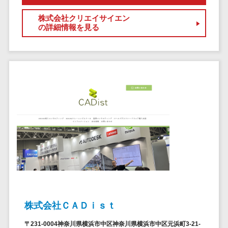
セールスイネーブルメントツール>
ゲーム
テム
株式会社クリエイサイエン
コンシュー
ファクタリン
名刺管理サービス>
の詳細情報を見る
マーゲーム
グサービス
インサイドセールス代行サービス>
その他
債権管理シス
Web3.0
テム
マーケティング
AI
メール配信システム>
債務管理シス
テム
AR/VR
デジタル資産管理システム>
固定資産管理
IoT
システム
商品情報管理システム>
補助金・助
経理アウトソ
成金サポー
チケット管理システム>
ーシング
ト
SNSキャンペーンツール>
振込代行サー
ビス
予約管理システム>
請求代行サー
広告効果測定ツール>
ビス
株式会社ＣＡＤｉｓｔ
送金サービス
リード獲得ツール>
〒231-0004神奈川県横浜市中区神奈川県横浜市中区元浜町3-21-
税務申告シス