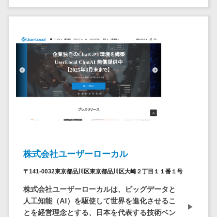
自動音声応答システム(IVR)>
株主総会ツー
ル
AI自動電話応答>
ISMS管理ツー
コールセンター音声認識>
ル
リーガルリサ
カスタマーサクセスツール>
ーチサービス
ITサービスマネジメントツール>
安否確認サー
ビス
問い合わせ管理システム>
クラウドPBX
遠隔サポートツール>
オンラインア
シスタント
コールセンター代行サービス>
株式会社ユーザーローカル
会議室予約シ
通話録音・解析システム>
ステム
〒141-0032東京都品川区東京都品川区大崎２丁目１１番１号
販売管理シス
チャットボット>
FAQシステム>
株式会社ユーザーローカルは、ビッグデータと
テム
コミュニケーション
人工知能（AI）を駆使して世界を進化させるこ
SFAツール
オンラインストレージ（ファイル
とを経営理念とする、日本を代表する技術ベン