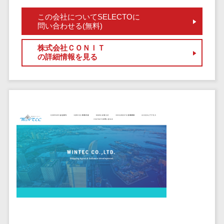
クラウドバッ
電子薬歴システム>
クアップ
この会社についてSELECTOに
不動産業界向け
問い合わせる(無料)
デスクトップ
不動産管理サービス>
仮想化
株式会社ＣＯＮＩＴ
不動産業務支援サービス>
IoT空調制御
の詳細情報を見る
IoTプラットフ
不動産ホームページ制作>
ォーム
不動産オーナーアプリ>
IT資産管理ツー
ル
入居者管理アプリ>
SaaS管理ツー
用地管理システム>
ル
モバイルデバ
業界・業種特化型
イス管理
保険代理店システム>
サーバー・ネ
図面検索システム>
ットワーク監視
設備監視シス
施工管理アプリ>
テム
報告書作成ツール>