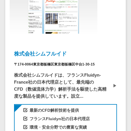
ービス
従業員満足度調査・人材定着化ツ
インフルエンサーマーケティング>
代行
保険
ール>
給与計算アウ
予算管理システム
SNS運用
税理士・会
コンテンツマーケティング>
トソーシング
～100万円以下>
101～200万円>
計士
1on1ツール>
LINE運用代
年末調整アウ
SNSマーケティング>
行
弁護士
201～300万円>
301～500万円>
トソーシング
適性検査サービス>
YouTube運
社労士
動画マーケティング>
福利厚生アウ
501～1000万円>
用代行
Web面接システム>
行政書士
トソーシング
ゲーム
WordPress
1000～1500万円>
大学・高
株式会社シムフルイド
エンゲージメントツール>
ソーシャルゲーム>
フリーランス
構築・運用
校・専門学
管理システム
1500～5000万円>
〒174-0064東京都板橋区東京都板橋区中台1-30-15
ダイレクトリクルーティングサー
コンシューマーゲーム>
校
コンテン
社宅管理サー
ビス>
ツ制作
5001～10000万円>
株式会社シムフルイドは、フランスFluidyn-
学習塾・予
ビス
その他
France社の日本代理店として、最先端の
コンテンツ
備校
採用代行サービス>
Web3.0>
AI>
AR/VR>
IoT>
健康管理IoTサ
10000万円以上>
CFD（数値流体力学）解析手法を駆使した高精
制作
保育園・幼
ービス
経理・会計・財務
度な製品を提供しています。設立...
補助金・助成金サポート>
ライティン
稚園
外国人就労シ
経費精算システム>
グ
葬儀・墓
ステム
最新のCFD解析技術を提供
編集・校正
石・仏壇
Web請求書システム>
産業保健サー
フランスFluidyn社の日本代理店
インタビュ
お寺・神社
ビス
帳票発行サービス>
環境・安全分野での豊富な実績
ー
ゲーム・ア