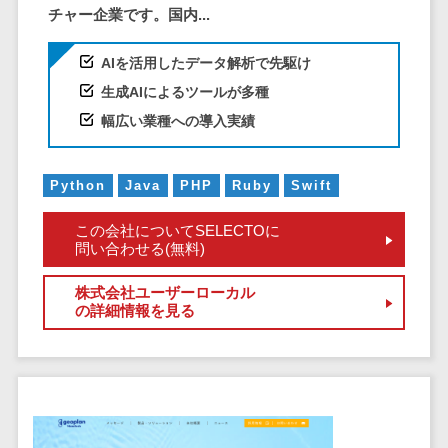
CRMツール
共有）>
チャー企業です。国内...
セールス
ファイル転送サービス>
DX（SFA/MA）
AIを活用したデータ解析で先駆け
遠隔接客ツー
文書管理システム>
Web電話帳>
生成AIによるツールが多種
ル
幅広い業種への導入実績
会議効率化ツール>
オンライン商
談ツール
ナレッジ共有ツール>
Python
Java
PHP
Ruby
Swift
セールスイネ
バーチャルオフィスツール>
ーブルメントツ
この会社についてSELECTOに
ール
ビジネスチャット>
問い合わせる(無料)
名刺管理サー
デジタルサイネージソフト>
ビス
株式会社ユーザーローカル
の詳細情報を見る
インサイドセ
オンライン校正ツール>
ールス代行サー
グループウェア>
社内SNS>
ビス
マーケティン
Web会議システム>
グ
プロジェクト管理ツール>
メール配信シ