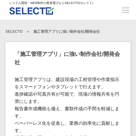
得意業界
ECサイト構築>
ECカートシステム>
システム開発・WEB制作の業者選びならSELECTO(セレクト)
都道府県
SpringFramework>
SpringBoot>
人材>
製造業>
システム開発
北海道>
青森県>
岩手県>
販売管理システム>
言語・スキル
対応業務
システムジ
対応地域
得意分
Laravel>
CakePHP>
工業・インフラ・物流>
コンサル・PM>
宮城県>
秋田県>
山形県>
言語
WEBサイ
ャンル
全国
野・特徴
受注・発注管理システム>
Ruby on Rails>
Node.js>
食品・飲料>
IT・Webサービス>
SELECTO
施工管理アプリに強い制作会社/開発会社
基幹システム(ERP)>
ト制作
Python
全国
販売管理・生
得意業界
福島県>
茨城県>
栃木県>
購買管理システム>
LP制作
産管理
Django>
AngularJS>
React>
Java
都道府県
インテリア・雑貨>
顧客管理システム(CRM)>
群馬県>
埼玉県>
千葉県>
ERP（基幹業
人材
オウンドメ
生産管理システム>
PHP
Vue.js>
NuxtJS>
「施工管理アプリ」に強い制作会社/開発会
ベビー・キッズ>
経理/会計システム>
務システム）
ディア
製造業
北海道
Ruby
東京都>
神奈川県>
新潟県>
社
工程管理システム>
在庫管理シス
ReactNative>
Flutter>
採用サイト
工業・イン
生活用品・文房具>
青森県
在庫管理システム>
Swift
富山県>
石川県>
福井県>
テム
フラ・物流
企業サイト
原価管理システム>
岩手県
Perl
構築
ファッション・アパレル (1785)>
施工管理アプリは、建設現場の工程管理や作業指示
POSシステム>
ECカートシス
食品・飲料
WordPress
山梨県>
長野県>
岐阜県>
AWS構築>
Linux構築>
宮城県
C++
倉庫管理システム>
をスマートフォンやタブレットで行えます。
テム
構築
ペット>
農園・農業>
IT・Webサ
勤怠管理システム>
秋田県
進捗確認や写真共有が可能で、現場の情報共有を円
Go
静岡県>
愛知県>
三重県>
WindowsServer構築>
販売管理シス
需要予測システム>
ービス
ECサイト構
滑にします。
山形県
NPO・官公庁>
Kotlin
生産管理システム>
テム
築
インテリ
滋賀県>
京都府>
大阪府>
Azure構築>
Oracle>
報告書作成機能も備え、書類作成の手間を軽減しま
WEBサービス
福島県
VBA
受注・発注管
ア・雑貨
イベント・キャンペーン>
マッチングシステム>
システム
す。
マッチングシステム>
茨城県
兵庫県>
奈良県>
和歌山県>
パッケージ
iOS
理システム
開発
ペーパーレス化を促進し、業務の効率化に貢献しま
ベビー・キ
自動車・バイク>
ポータルサイト(データベース型)>
SAP>
Salesforce>
Access>
栃木県
Android
購買管理シス
予約システム>
会員システム>
す。
ッズ
コンサル・
鳥取県>
島根県>
岡山県>
テム