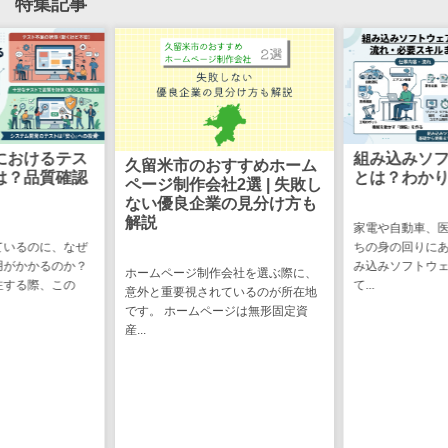
特集記事
け
不動産管理サ
ービス
不動産業務支
援サービス
不動産ホーム
におけるテス
組み込みソ
久留米市のおすすめホーム
ページ制作
は？品質確認
とは？わか
ページ制作会社2選 | 失敗し
不動産オーナ
ない優良企業の見分け方も
ーアプリ
解説
家電や自動車、
入居者管理ア
ているのに、なぜ
ちの身の回りに
用がかかるのか？
み込みソフトウ
プリ
ホームページ制作会社を選ぶ際に、
注する際、この
て...
意外と重要視されているのが所在地
用地管理シス
です。 ホームページは無形固定資
テム
産...
業界・業種特
化型
保険代理店シ
ステム