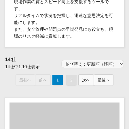
群馬県
現場作業の質とスピード向上を支援するツールで
PM
家電・電子機器>
フレームワーク
会員システム>
予約システム>
生活用品・
HubSpot>
kintone>
PMSシステム>
広島県>
山口県>
徳島県>
す。
生産管理シス
埼玉県
文房具
基幹システ
飲食店・レストラン>
スマホアプリ開発>
OBIC製品>
リアルタイムで状況を把握し、迅速な意思決定を可
テム
地図・位置情報・GPSシステム>
SpringFramework
千葉県
ム(ERP)
ファッショ
香川県>
愛媛県>
高知県>
能にします。
工程管理シス
流通・小売>
SpringBoot
ン・アパレ
データベース構築>
東京都
顧客管理シ
店舗システム>
また、安全管理や問題点の早期発見にも役立ち、現
福岡県>
佐賀県>
長崎県>
テム
ル (1785)
ステム
Laravel
神奈川県
商業施設・テーマパーク・複合施
場のリスク軽減に貢献します。
AWSサーバー構築>
オーダーエントリーシステム>
原価管理シス
(CRM)
ペット
熊本県>
大分県>
宮崎県>
CakePHP
新潟県
設>
テム
経理/会計シ
Azureサーバー構築>
農園・農業
Ruby on Rails
映像・動画システム>
富山県
鹿児島県>
沖縄県>
倉庫管理シス
美容室・サロン>
ステム
NPO・官公
Node.js
石川県
Linuxサーバー構築>
14
社
テム
シミュレーションシステム>
在庫管理シ
対応地域
庁
エステ・ネイル>
化粧品>
Django
福井県
14社中1-10社表示
需要予測シス
ステム
ネットワーク構築・保守・運用>
国外>
イベント・
オークションシステム>
AngularJS
山梨県
テム
ブライダル>
病院>
POSシステ
キャンペー
最初へ
前へ
1
2
次へ
最後へ
情シス・社内IT支援>
React
長野県
人事（労務管理）
ム
WEBサービ
ン
クリニック>
歯科医院>
勤怠管理システム>
Vue.js
岐阜県
ス
AWS (Amazon Web Services)>
勤怠管理シ
自動車・バ
NuxtJS
整体・整骨院>
静岡県
マッチングシ
ステム
イク
労務管理システム>
運用代行
ステム
ReactNative
愛知県
生産管理シ
家電・電子
介護・福祉・老人ホーム>
製薬>
リスティング広告運用代行>
人事管理システム>
予約システム
ステム
Flutter
三重県
機器
動物病院 >
求人広告運用代行>
会員システム
マッチング
滋賀県
飲食店・レ
年末調整システム>
構築