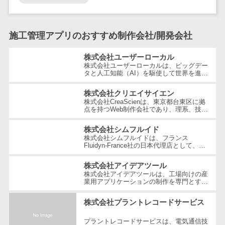
テム
RPAツール
帳票作成サー
施工管理アプリのおすすめ制作会社/開発会社
ビス
株式会社ユーザーローカル
物流・流通向
株式会社ユーザーローカルは、ビッグデー
け
タと人工知能（AI）を駆使して世界を進化
させることを経営理念とする、日本を代表
車両管理シス
する技術ベンチャー企業です。国内...
株式会社クリエイサイエン
テム
株式会社CreaScienは、東京都台東区に拠
点を持つWeb制作会社であり、理系、技
商圏分析ツー
術、そしてWeb3の領域での強みを活かし
ル
たクリエイティブ制作を行っています。
株式会社シムフルイド
独...
配送管理シス
株式会社シムフルイドは、フランス
Fluidyn-France社の日本代理店として、最
テム
先端のCFD（数値流体力学）解析手法を駆
使した高精度な製品を提供しています。設
バース予約シ
株式会社アイデアツール
立...
株式会社アイデアツールは、工場向けの産
ステム
業用アプリケーションの制作を専門とする
ソフトウェア会社です。自動車・光学レン
運送業務支援
ズ・バッテリー工場など多岐にわた...
株式会社プラントレコードサービス
システム
アルコールチ
プラントレコードサービスは、電気通信技