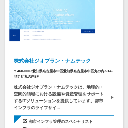
ステム
電子証明書サービス
デジタル資産
電子証明書サービス>
管理システム
データセンター>
クラウド基盤>
商品情報管理
システム
クローニングツール>
チケット管理
データセンター監視自動化>
システム
SNSキャンペ
株式会社ジオプラン・ナムテック
クラウドバックアップ>
ーンツール
〒460-0002愛知県名古屋市中区愛知県名古屋市中区丸の内2-14-
デスクトップ仮想化>
予約管理シス
4ｴｸﾞｾﾞ丸の内8F
テム
IoT空調制御>
株式会社ジオプラン・ナムテックは、地理的・
広告効果測定
空間的領域における設備や資産管理をサポート
IoTプラットフォーム>
ツール
するITソリューションを提供しています。都市
リード獲得ツ
IT資産管理ツール>
インフラのライフサイ...
ール
SaaS管理ツール>
DM発送サービ
都市インフラ管理のスペシャリスト
ス
モバイルデバイス管理>