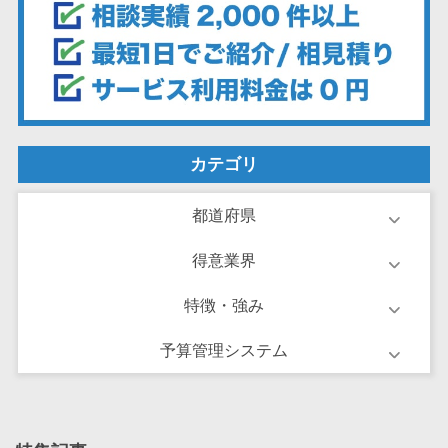
ーション向けサ
ービス
健康診断シス
テム
診療予約シス
テム
カテゴリ
歯科向け電子
カルテ
都道府県
歯科予約シス
テム
得意業界
リハビリ管理
システム
特徴・強み
医薬品在庫管
予算管理システム
理システム
電子薬歴シス
テム
不動産業界向