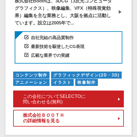
株式会社Boothは、3DCG（3次元コンピュータ
仮想通貨>
NFT>
ービス
グラフィクス）、映像編集、VFX（特殊視覚効
官公庁・自治体向け
果）編集を主な業務とし、大阪を拠点に活動し
WAF
GIS（地理情報システム）>
ています。設立は2005年で...
URLフィルタ
リング
公共施設予約システム>
自社完結の高品質制作
エンドポイン
その他官公庁・自治体向け>
最新技術を駆使したCG表現
トセキュリティ
広範な業界での実績
（EDR）
CASB
ファイル暗号
コンテンツ制作
グラフィックデザイン(2D・3D)
化
アニメーション
イラスト
映像制作
電話認証サー
この会社についてSELECTOに
ビス
問い合わせる(無料)
DLPツール
UTM
株式会社ＢＯＯＴＨ
の詳細情報を見る
不正検知サー
ビス