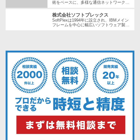
ェックアプリ
術をベースに、多様な通信ネットワーク構
築や維持管理の分野で豊富な経験とノウハ
店舗業務支援
ウを提供している企業です。創業以...
株式会社ソフトプレックス
システム
SoftPlexは1994年に設立され、IBMメイン
フレームを中心に幅広いソフトウェア製品
配送ルート最
やサービスを提供する企業です。特にメイ
ンフレーム周りの問題解決や運用の効...
適化
IT点呼サービス
医療・介護業
界向け
電子カルテ
障害福祉ソフ
ト
介護ソフト
オンライン診
療システム
オンコール代
行サービス
訪問看護ステ