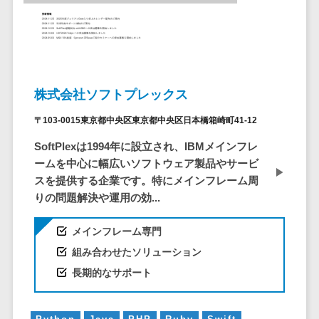
問い合わせ管
電話認証サービス>
DLPツール>
理システム
UTM>
不正検知サービス>
遠隔サポート
ツール
業務全般
業務標準化ツール>
コールセンタ
株式会社ソフトプレックス
ー代行サービス
FAX配信システム>
通話録音・解
〒103-0015東京都中央区東京都中央区日本橋箱崎町41-12
析システム
FAX受信サービス>
SoftPlexは1994年に設立され、IBMメインフレ
チャットボッ
帳票配信サービス>
ームを中心に幅広いソフトウェア製品やサービ
ト
スを提供する企業です。特にメインフレーム周
BPMツール>
FAQシステム
りの問題解決や運用の効...
コミュニケー
ChatGPTサービス>
ション
メインフレーム専門
ワークフローシステム>
オンラインス
組み合わせたソリューション
トレージ（ファ
マニュアル作成ツール>
長期的なサポート
イル共有）
物品管理システム>
RPAツール>
ファイル転送