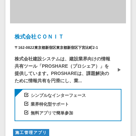
ア
電子カルテ>
障害福祉ソフト>
社内SNS
介護ソフト>
Web会議シス
オンライン診療システム>
テム
プロジェクト
株式会社ＣＯＮＩＴ
オンコール代行サービス>
管理ツール
〒162-0822東京都新宿区東京都新宿区下宮比町2-1
訪問看護ステーション向けサービ
電子証明書サ
ス>
ービス
株式会社建設システムは、建設業界向けの情報
電子証明書サ
共有ツール「PROSHARE（プロシェア）」を
健康診断システム>
ービス
提供しています。PROSHAREは、課題解決の
診療予約システム>
ために情報共有を円滑にし、業...
データセンタ
ー
歯科向け電子カルテ>
シンプルなインターフェース
クラウド基盤
歯科予約システム>
業界特化型サポート
クローニング
無料アプリで簡単参加
ツール
リハビリ管理システム>
データセンタ
医薬品在庫管理システム>
ー監視自動化
施工管理アプリ