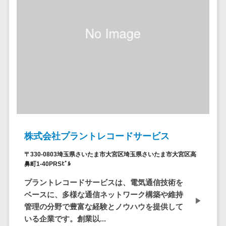
システム
ストラン
PMSシステム
AWS構築
京都府
不動産・マンション>
Indeed運用代行>
SNS運用>
健康管理システム>
ポータルサ
流通・小売
地図・位置情
Linux構築
大阪府
建設・工務店・住宅・リフォーム>
LINE運用代行>
イト(データ
報・GPSシステ
ストレスチェックサービス>
商業施設・
WindowsServer構
兵庫県
ベース型)
ム
テーマパー
ホテル・旅館>
旅行・観光>
築
YouTube運用代行>
奈良県
シフト管理システム>
会員システ
ク・複合施
店舗システム
Azure構築
和歌山県
スポーツ・アウトドア>
WordPress構築・運用>
ム
設
業務可視化ツール>
オーダーエン
Oracle
鳥取県
予約システ
美容室・サ
トリーシステム
銀行・地銀・証券>
保険>
コンテンツ制作
給与計算ソフト>
パッケージ
島根県
ム
ロン
映像・動画シ
コンテンツ制作>
ライティング>
SAP
税理士・会計士>
弁護士>
岡山県
スマホアプ
エステ・ネ
給与前払いサービス>
ステム
編集・校正>
インタビュー>
Salesforce
リ開発
広島県
イル
シミュレーシ
社労士>
行政書士>
給与計算アウトソーシング>
Access
データベー
山口県
化粧品
株式会社プラントレコードサービス
ョンシステム
コピーライティング・ネーミング>
大学・高校・専門学校>
ス構築
HubSpot
年末調整アウトソーシング>
徳島県
ブライダル
オークション
〒330-0803埼玉県さいたま市大宮区埼玉県さいたま市大宮区高
写真撮影>
映像制作>
AWSサーバ
kintone
システム
香川県
学習塾・予備校>
病院
鼻町1-40PRSﾋﾞﾙ
福利厚生アウトソーシング>
ー構築
OBIC製品
グラフィックデザイン(2D・3D)>
愛媛県
人事（労務管
クリニック
プラントレコードサービスは、電気通信技術を
保育園・幼稚園>
Azureサー
フリーランス管理システム>
理）
高知県
歯科医院
ベースに、多様な通信ネットワーク構築や維持
アニメーション>
イラスト>
バー構築
葬儀・墓石・仏壇>
お寺・神社>
勤怠管理シス
福岡県
管理の分野で豊富な経験とノウハウを提供して
整体・整骨
社宅管理サービス>
Linuxサー
テム
ロゴ制作>
いる企業です。創業以...
院
佐賀県
ゲーム・アニメ・おもちゃ>
バー構築