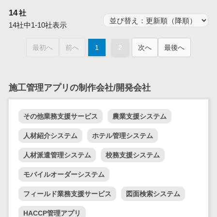
業務全般
14
社
業務標準化ツ
14社中1-10社表示
ール
FAX配信システ
最初へ
前へ
1
2
次へ
最後へ
ム
FAX受信サービ
ス
施工管理アプリの制作会社/開発会社
帳票配信サー
ビス
その他業務支援サービス
農業支援システム
BPMツール
ChatGPTサー
人材紹介システム
ホテル管理システム
ビス
人材派遣管理システム
校務支援システム
ワークフロー
システム
モバイルオーダーシステム
マニュアル作
フィールド業務支援サービス
図面検索システム
成ツール
物品管理シス
HACCP管理アプリ