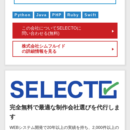
マイナンバー
コピーライ
ニメ・おも
請求書受領サービス>
人事（採用・
ティング・
ちゃ
Python
Java
PHP
Ruby
Swift
評価・教育）
電子帳簿保存サービス>
ネーミング
芸能・アー
この会社についてSELECTOに
写真撮影
ティスト・
予算管理システム>
会計ソフト>
タレントマネ
問い合わせる(無料)
音楽
映像制作
ジメントシステ
会計システム>
特徴・強
グラフィッ
ム
株式会社シムフルイド
の詳細情報を見る
み
出張管理システム>
クデザイン
人事評価シス
(2D・3D)
Pマーク取
テム
ファクタリングサービス>
得
アニメーシ
採用管理シス
ョン
債権管理システム>
英語での応
テム
対可能
イラスト
eラーニング
債務管理システム>
アワード表
ロゴ制作
（システム）
彰歴あり
固定資産管理システム>
デジタルカ
eラーニング
全国対応可
タログ・電
（コンテンツ）
完全無料で最適な制作会社選びを代行しま
経理アウトソーシング>
子書籍
創業10年以
DX人材研修サ
す
振込代行サービス>
上
コンサル
ービス
WEBシステム開発で20年以上の実績を持ち、2,000件以上の
スタッフ数
ティング
リファレンス