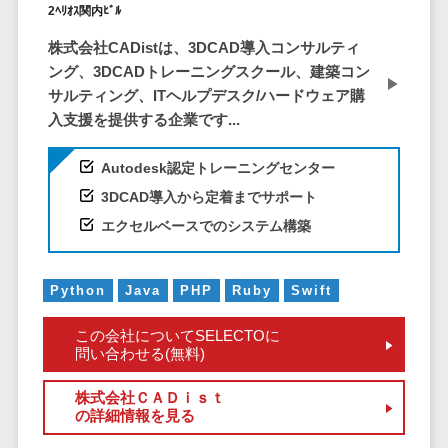
2ﾍﾘｵｽ関内ﾋﾞﾙ
DM発送サービス>
EFOツール>
テム
株式会社CADistは、3DCAD導入コンサルティ
法務・総務
LP作成サービス>
ング、3DCADトレーニングスクール、建築コン
電子契約シス
広告運用代行>
サルティング、ITヘルプデスク/ハードウェア購
テム
入支援を提供する企業です...
契約書レビュ
Webアンケートシステム>
ーシステム
Autodesk認定トレーニングセンター
Web接客ツール>
MAツール>
契約書管理シ
3DCAD導入から定着までサポート
ステム
動画配信システム>
エクセルベースでのシステム構築
反社チェック
SNS管理ツール>
ツール
受付システム
LINEマーケティングツール>
Python
Java
PHP
Ruby
Swift
座席管理シス
SEOツール>
MEOツール>
この会社についてSELECTOに
テム
問い合わせる(無料)
イベント管理システム>
入退室管理シ
ステム
株式会社ＣＡＤｉｓｔ
カスタマーサポート
の詳細情報を見る
CO2排出量管
コールセンターCRM>
理システム