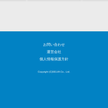
図面検索シス
テム
施工管理アプ
リ
報告書作成ツ
ール
フィールド業
お問い合わせ
務支援サービス
運営会社
モバイルオー
ダーシステム
個人情報保護方針
ホテル管理シ
ステム
Copyright (C)SELVA Co., Ltd.
HACCP管理ア
プリ
人材紹介シス
テム
人材派遣管理