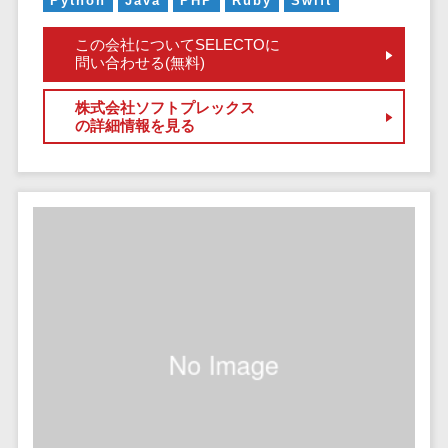
Python
Java
PHP
Ruby
Swift
サービス
帳票作成サービス>
文書管理シス
この会社についてSELECTOに
物流・流通向け
テム
問い合わせる(無料)
車両管理システム>
Web電話帳
株式会社ソフトプレックス
会議効率化ツ
商圏分析ツール>
の詳細情報を見る
ール
配送管理システム>
ナレッジ共有
ツール
バース予約システム>
バーチャルオ
運送業務支援システム>
フィスツール
ビジネスチャ
アルコールチェックアプリ>
ット
店舗業務支援システム>
デジタルサイ
ネージソフト
配送ルート最適化>
オンライン校
IT点呼サービス>
正ツール
グループウェ
医療・介護業界向け