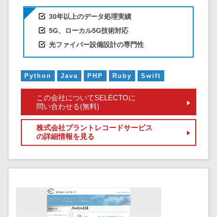
健康管理IoTサービス>
労務管理シス
介護・福
長崎県
デジタルカタログ・電子書籍>
ネットワー
テム
芸能・アーティスト・音楽>
30年以上のデータ処理実績
祉・老人ホ
外国人就労システム>
熊本県
ク構築・保
コンサルティング
人事管理シス
5G、ローカル5G技術対応
ーム
特徴・強み
大分県
守・運用
産業保健サービス>
Web戦略/企画>
テム
製薬
光ファイバー設備設計の専門性
Pマーク取得>
宮崎県
情シス・社
年末調整シス
マイナンバー>
動物病院
ブランディング>
内IT支援
鹿児島県
英語での応対可能>
テム
不動産・マ
AWS
Python
Java
PHP
Ruby
Swift
人事（採用・評価・教育）
プロモーション>
沖縄県
健康管理シス
ンション
アワード表彰歴あり>
(Amazon
タレントマネジメントシステム>
テム
対応地域
EC・ネットショップ戦略>
この会社についてSELECTOに
建設・工務
Web
全国対応可>
創業10年以上>
ストレスチェ
問い合わせる(無料)
人事評価システム>
店・住宅・
Services)
SEO対策>
ックサービス
国外
リフォーム
スタッフ数20人以上>
運用代行
採用管理システム>
株式会社プラントレコードサービス
シフト管理シ
EFO(入力フォーム最適化)>
ホテル・旅
の詳細情報を見る
スタッフ数50人以上>
ステム
eラーニング（システム）>
館
リスティン
コンバージョン率改善>
SNS>
業務可視化ツ
アジャイル開発>
UI/UXに強い>
旅行・観光
グ広告運用
eラーニング（コンテンツ）>
ール
事業戦略>
代行
スポーツ・
保守/運用も対応>
給与計算ソフ
DX人材研修サービス>
アウトドア
求人広告運
マーケティング
ト
要件定義から対応>
用代行
銀行・地
リファレンスチェックサービス>
Webマーケティング>
給与前払いサ
銀・証券
Indeed運用
レベニューシェア可能>