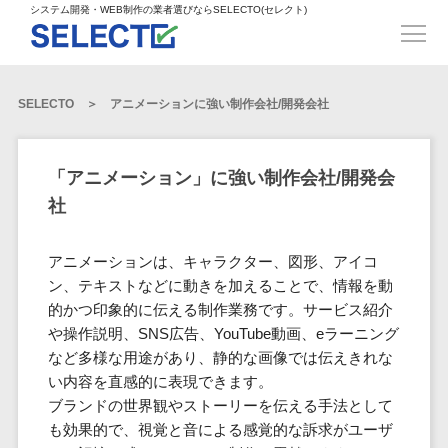
得意業界
ECサイト構築>
ECカートシステム>
システム開発・WEB制作の業者選びならSELECTO(セレクト)
都道府県
SpringFramework>
SpringBoot>
人材>
製造業>
システム開発
北海道>
青森県>
岩手県>
販売管理システム>
言語・スキル
対応業務
システムジ
対応地域
得意分
Laravel>
CakePHP>
工業・インフラ・物流>
コンサル・PM>
宮城県>
秋田県>
山形県>
言語
WEBサイ
ャンル
全国
野・特徴
受注・発注管理システム>
Ruby on Rails>
Node.js>
食品・飲料>
IT・Webサービス>
SELECTO
アニメーションに強い制作会社/開発会社
基幹システム(ERP)>
ト制作
Python
全国
販売管理・生
得意業界
福島県>
茨城県>
栃木県>
購買管理システム>
LP制作
産管理
Django>
AngularJS>
React>
Java
都道府県
インテリア・雑貨>
顧客管理システム(CRM)>
群馬県>
埼玉県>
千葉県>
ERP（基幹業
人材
オウンドメ
生産管理システム>
PHP
Vue.js>
NuxtJS>
「アニメーション」に強い制作会社/開発会
ベビー・キッズ>
経理/会計システム>
務システム）
ディア
製造業
北海道
Ruby
東京都>
神奈川県>
新潟県>
社
工程管理システム>
在庫管理シス
ReactNative>
Flutter>
採用サイト
工業・イン
生活用品・文房具>
青森県
在庫管理システム>
Swift
富山県>
石川県>
福井県>
テム
フラ・物流
企業サイト
原価管理システム>
岩手県
Perl
構築
ファッション・アパレル (1785)>
アニメーションは、キャラクター、図形、アイコ
POSシステム>
ECカートシス
食品・飲料
WordPress
山梨県>
長野県>
岐阜県>
AWS構築>
Linux構築>
宮城県
C++
倉庫管理システム>
ン、テキストなどに動きを加えることで、情報を動
テム
構築
ペット>
農園・農業>
IT・Webサ
勤怠管理システム>
秋田県
的かつ印象的に伝える制作業務です。サービス紹介
Go
静岡県>
愛知県>
三重県>
WindowsServer構築>
販売管理シス
需要予測システム>
ービス
ECサイト構
や操作説明、SNS広告、YouTube動画、eラーニング
山形県
NPO・官公庁>
Kotlin
生産管理システム>
テム
築
インテリ
滋賀県>
京都府>
大阪府>
Azure構築>
Oracle>
など多様な用途があり、静的な画像では伝えきれな
WEBサービス
福島県
VBA
受注・発注管
ア・雑貨
イベント・キャンペーン>
マッチングシステム>
システム
い内容を直感的に表現できます。
マッチングシステム>
茨城県
兵庫県>
奈良県>
和歌山県>
パッケージ
iOS
理システム
開発
ブランドの世界観やストーリーを伝える手法として
ベビー・キ
自動車・バイク>
ポータルサイト(データベース型)>
SAP>
Salesforce>
Access>
栃木県
Android
購買管理シス
予約システム>
会員システム>
も効果的で、視覚と音による感覚的な訴求がユーザ
ッズ
コンサル・
鳥取県>
島根県>
岡山県>
テム