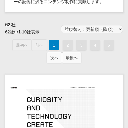
群馬県
ーの記憶に残るコンテンツ制作に貢献します。
PM
家電・電子機器>
フレームワーク
会員システム>
予約システム>
生活用品・
HubSpot>
kintone>
PMSシステム>
広島県>
山口県>
徳島県>
生産管理シス
埼玉県
文房具
基幹システ
飲食店・レストラン>
スマホアプリ開発>
OBIC製品>
テム
地図・位置情報・GPSシステム>
SpringFramework
千葉県
ム(ERP)
ファッショ
香川県>
愛媛県>
高知県>
工程管理シス
流通・小売>
62
SpringBoot
社
ン・アパレ
データベース構築>
東京都
顧客管理シ
店舗システム>
福岡県>
佐賀県>
長崎県>
テム
ル (1785)
62社中1-10社表示
ステム
Laravel
神奈川県
商業施設・テーマパーク・複合施
AWSサーバー構築>
オーダーエントリーシステム>
原価管理シス
(CRM)
ペット
熊本県>
大分県>
宮崎県>
CakePHP
新潟県
設>
最初へ
前へ
1
テム
2
3
4
5
経理/会計シ
Azureサーバー構築>
農園・農業
Ruby on Rails
映像・動画システム>
富山県
鹿児島県>
沖縄県>
倉庫管理シス
美容室・サロン>
ステム
NPO・官公
Node.js
石川県
次へ
最後へ
Linuxサーバー構築>
テム
シミュレーションシステム>
在庫管理シ
対応地域
庁
エステ・ネイル>
化粧品>
Django
福井県
需要予測シス
ステム
ネットワーク構築・保守・運用>
国外>
イベント・
オークションシステム>
AngularJS
山梨県
テム
ブライダル>
病院>
POSシステ
キャンペー
情シス・社内IT支援>
React
長野県
人事（労務管理）
ム
WEBサービ
ン
クリニック>
歯科医院>
勤怠管理システム>
Vue.js
岐阜県
ス
AWS (Amazon Web Services)>
勤怠管理シ
自動車・バ
NuxtJS
整体・整骨院>
静岡県
マッチングシ
ステム
イク
労務管理システム>
運用代行
ステム
ReactNative
愛知県
生産管理シ
家電・電子
介護・福祉・老人ホーム>
製薬>
リスティング広告運用代行>
人事管理システム>
予約システム
ステム
Flutter
三重県
機器
動物病院 >
求人広告運用代行>
会員システム
マッチング
滋賀県
飲食店・レ
年末調整システム>
構築