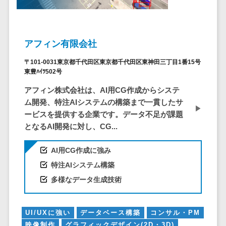
問い合わせ管
電話認証サービス>
DLPツール>
理システム
UTM>
不正検知サービス>
遠隔サポート
ツール
アフィン有限会社
業務全般
業務標準化ツール>
コールセンタ
〒101-0031東京都千代田区東京都千代田区東神田三丁目1番15号
ー代行サービス
東豊ﾊｲﾂ502号
FAX配信システム>
通話録音・解
アフィン株式会社は、AI用CG作成からシステ
析システム
FAX受信サービス>
ム開発、特注AIシステムの構築まで一貫したサ
チャットボッ
ービスを提供する企業です。データ不足が課題
帳票配信サービス>
ト
となるAI開発に対し、CG...
BPMツール>
FAQシステム
AI用CG作成に強み
コミュニケー
ChatGPTサービス>
ション
特注AIシステム構築
ワークフローシステム>
オンラインス
多様なデータ生成技術
トレージ（ファ
マニュアル作成ツール>
イル共有）
UI/UXに強い
データベース構築
コンサル・PM
物品管理システム>
RPAツール>
ファイル転送
映像制作
グラフィックデザイン(2D・3D)