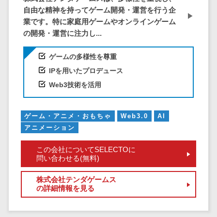
DM発送サービス>
EFOツール>
自由な精神を持ってゲーム開発・運営を行う企
テム
業です。特に家庭用ゲームやオンラインゲーム
法務・総務
LP作成サービス>
の開発・運営に注力し...
電子契約シス
広告運用代行>
テム
ゲームの多様性を尊重
契約書レビュ
Webアンケートシステム>
IPを用いたプロデュース
ーシステム
Web接客ツール>
MAツール>
Web3技術を活用
契約書管理シ
ステム
動画配信システム>
反社チェック
ゲーム・アニメ・おもちゃ
Web3.0
AI
SNS管理ツール>
ツール
アニメーション
受付システム
LINEマーケティングツール>
この会社についてSELECTOに
座席管理シス
問い合わせる(無料)
SEOツール>
MEOツール>
テム
イベント管理システム>
入退室管理シ
株式会社テンダゲームス
の詳細情報を見る
ステム
カスタマーサポート
CO2排出量管
コールセンターCRM>
理システム