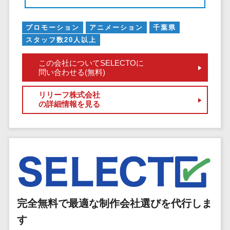
EFOツール
サーバー・ネットワーク監視>
LP作成サービ
プロモーション
アニメーション
千葉県
ス
設備監視システム>
スタッフ数20人以上
広告運用代行
ID管理システム>
この会社についてSELECTOに
Webアンケー
問い合わせる(無料)
システム連携ツール（iPaaS）>
トシステム
リリーフ株式会社
Web接客ツー
クラウド接続サービス>
の詳細情報を見る
ル
キッティングサービス>
MAツール
動画配信シス
情シスアウトソーシング>
テム
セキュリティ
SNS管理ツー
標的型攻撃メール対策>
ル
LINEマーケテ
セキュリティ・脆弱性診断>
完全無料で最適な制作会社選びを代行しま
ィングツール
ペネトレーションテスト>
SEOツール
す