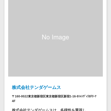
セールスイネーブルメントツール>
ゲーム
テム
コンシュー
ファクタリン
名刺管理サービス>
マーゲーム
グサービス
インサイドセールス代行サービス>
その他
債権管理シス
Web3.0
テム
マーケティング
AI
メール配信システム>
債務管理シス
テム
AR/VR
デジタル資産管理システム>
固定資産管理
IoT
システム
商品情報管理システム>
補助金・助
経理アウトソ
成金サポー
チケット管理システム>
ーシング
ト
SNSキャンペーンツール>
振込代行サー
ビス
予約管理システム>
株式会社テンダゲームス
請求代行サー
広告効果測定ツール>
ビス
〒160-0022東京都新宿区東京都新宿区新宿1-16-9ｼｬﾝｳﾞｨﾗｶﾃﾘｰﾅ
4F
送金サービス
リード獲得ツール>
株式会社テンダゲームスは、多様性を重視し、
税務申告シス