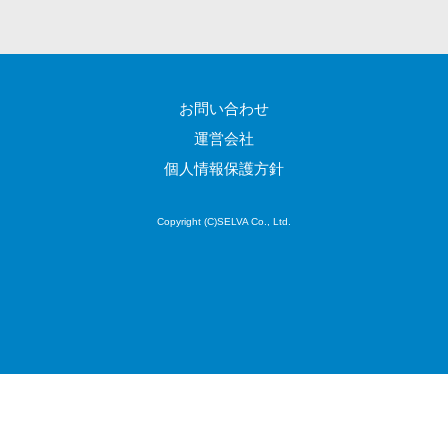
け
不動産管理サ
ービス
不動産業務支
お問い合わせ
援サービス
運営会社
不動産ホーム
ページ制作
個人情報保護方針
不動産オーナ
ーアプリ
Copyright (C)SELVA Co., Ltd.
入居者管理ア
プリ
用地管理シス
テム
業界・業種特
化型
保険代理店シ
ステム