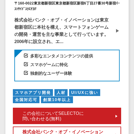
仮想通貨>
NFT>
〒160-0022東京都新宿区東京都新宿区新宿6丁目27番30号新宿ｲｰ
ービス
ｽﾄｻｲﾄﾞｽｸｴｱ3F
官公庁・自治体向け
WAF
株式会社バンク・オブ・イノベーションは東京
GIS（地理情報システム）>
URLフィルタ
都新宿区に本社を構え、スマートフォンゲーム
リング
公共施設予約システム>
の開発・運営を主な事業として行っています。
エンドポイン
2006年に設立され、エ...
その他官公庁・自治体向け>
トセキュリティ
（EDR）
多彩なエンタメコンテンツの提供
CASB
スマホゲームに特化
ファイル暗号
独創的なユーザー体験
化
電話認証サー
スマホアプリ開発
人材
UI/UXに強い
ビス
全国対応可
創業10年以上
DLPツール
UTM
この会社についてSELECTOに
問い合わせる(無料)
不正検知サー
ビス
株式会社バンク・オブ・イノベーション