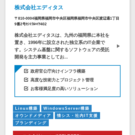
ア
電子カルテ>
障害福祉ソフト>
株式会社エディタス
社内SNS
介護ソフト>
Web会議シス
〒810-0004福岡県福岡市中央区福岡県福岡市中央区渡辺通1丁目
9番2号ｾﾝﾄﾗﾙﾊｲﾂ402
オンライン診療システム>
テム
プロジェクト
株式会社エディタスは、九州の福岡県に本社を
オンコール代行サービス>
管理ツール
置き、1996年に設立された独立系のIT企業で
訪問看護ステーション向けサービ
す。システム基盤に関するソフトウェアの受託
電子証明書サ
ス>
開発を主力事業としてお...
ービス
電子証明書サ
健康診断システム>
政府官公庁向けインフラ構築
ービス
診療予約システム>
高度な技術力とプロジェクト管理
データセンタ
ー
お客様満足度の高いソリューション
歯科向け電子カルテ>
クラウド基盤
歯科予約システム>
クローニング
Linux構築
WindowsServer構築
ツール
リハビリ管理システム>
オウンドメディア
情シス・社内IT支援
データセンタ
ブランディング
医薬品在庫管理システム>
ー監視自動化