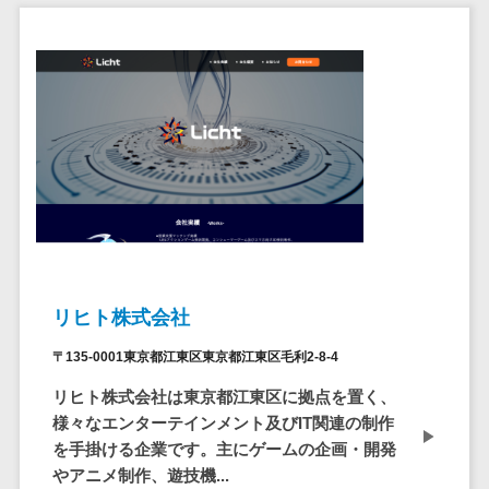
自動音声応答システム(IVR)>
株主総会ツー
ル
AI自動電話応答>
ISMS管理ツー
コールセンター音声認識>
ル
リーガルリサ
カスタマーサクセスツール>
ーチサービス
ITサービスマネジメントツール>
安否確認サー
ビス
問い合わせ管理システム>
クラウドPBX
遠隔サポートツール>
オンラインア
シスタント
リヒト株式会社
コールセンター代行サービス>
会議室予約シ
〒135-0001東京都江東区東京都江東区毛利2-8-4
通話録音・解析システム>
ステム
リヒト株式会社は東京都江東区に拠点を置く、
販売管理シス
チャットボット>
FAQシステム>
様々なエンターテインメント及びIT関連の制作
テム
を手掛ける企業です。主にゲームの企画・開発
コミュニケーション
SFAツール
やアニメ制作、遊技機...
オンラインストレージ（ファイル