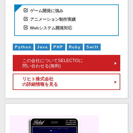
CRMツール
共有）>
セールス
ゲーム開発に強み
ファイル転送サービス>
DX（SFA/MA）
アニメーション制作実績
遠隔接客ツー
文書管理システム>
Web電話帳>
Webシステム開発対応
ル
会議効率化ツール>
オンライン商
Python
Java
PHP
Ruby
Swift
談ツール
ナレッジ共有ツール>
セールスイネ
この会社についてSELECTOに
バーチャルオフィスツール>
ーブルメントツ
問い合わせる(無料)
ール
ビジネスチャット>
名刺管理サー
リヒト株式会社
の詳細情報を見る
デジタルサイネージソフト>
ビス
インサイドセ
オンライン校正ツール>
ールス代行サー
グループウェア>
社内SNS>
ビス
マーケティン
Web会議システム>
グ
プロジェクト管理ツール>
メール配信シ