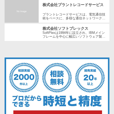
ェックアプリ
ズ・バッテリー工場など多岐にわた...
株式会社プラントレコードサービス
店舗業務支援
プラントレコードサービスは、電気通信技
システム
術をベースに、多様な通信ネットワーク構
配送ルート最
築や維持管理の分野で豊富な経験とノウハ
ウを提供している企業です。創業以...
適化
株式会社ソフトプレックス
SoftPlexは1994年に設立され、IBMメイン
IT点呼サービス
フレームを中心に幅広いソフトウェア製品
やサービスを提供する企業です。特にメイ
医療・介護業
ンフレーム周りの問題解決や運用の効...
界向け
電子カルテ
障害福祉ソフ
ト
介護ソフト
オンライン診
療システム
オンコール代
行サービス
訪問看護ステ