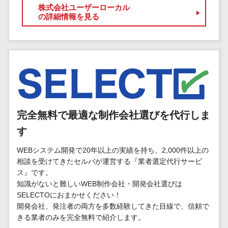
マイナンバー
株式会社ユーザーローカル
コピーライ
ニメ・おも
請求書受領サービス>
の詳細情報を見る
人事（採用・
ティング・
ちゃ
評価・教育）
電子帳簿保存サービス>
ネーミング
芸能・アー
写真撮影
ティスト・
予算管理システム>
会計ソフト>
タレントマネ
音楽
映像制作
ジメントシステ
会計システム>
特徴・強
グラフィッ
ム
み
出張管理システム>
クデザイン
人事評価シス
(2D・3D)
Pマーク取
テム
ファクタリングサービス>
完全無料で最適な制作会社選びを代行しま
得
アニメーシ
採用管理シス
ョン
す
債権管理システム>
英語での応
テム
対可能
イラスト
eラーニング
債務管理システム>
WEBシステム開発で20年以上の実績を持ち、2,000件以上の
アワード表
ロゴ制作
（システム）
相談を受けてきたセルバが運営する『業者選定代行サービ
彰歴あり
固定資産管理システム>
ス』です。
デジタルカ
eラーニング
全国対応可
知識がないと難しいWEB制作会社・開発会社選びは
タログ・電
（コンテンツ）
経理アウトソーシング>
SELECTOにおまかせください！
子書籍
創業10年以
DX人材研修サ
開発会社、発注者の両方を多数経験してきた目線で、信頼で
振込代行サービス>
上
コンサル
ービス
きる業者のみを完全無料で紹介します。
スタッフ数
ティング
リファレンス