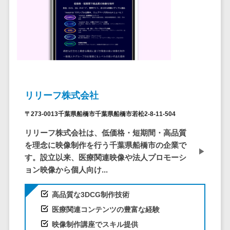
ステム
電子証明書サービス
デジタル資産
電子証明書サービス>
管理システム
データセンター>
クラウド基盤>
商品情報管理
システム
クローニングツール>
チケット管理
データセンター監視自動化>
システム
リリーフ株式会社
SNSキャンペ
クラウドバックアップ>
〒273-0013千葉県船橋市千葉県船橋市若松2-8-11-504
ーンツール
デスクトップ仮想化>
リリーフ株式会社は、低価格・短期間・高品質
予約管理シス
を理念に映像制作を行う千葉県船橋市の企業で
テム
IoT空調制御>
す。設立以来、医療関連映像や法人プロモーシ
広告効果測定
IoTプラットフォーム>
ョン映像から個人向け...
ツール
リード獲得ツ
IT資産管理ツール>
高品質な3DCG制作技術
ール
SaaS管理ツール>
医療関連コンテンツの豊富な経験
DM発送サービ
映像制作講座でスキル提供
ス
モバイルデバイス管理>