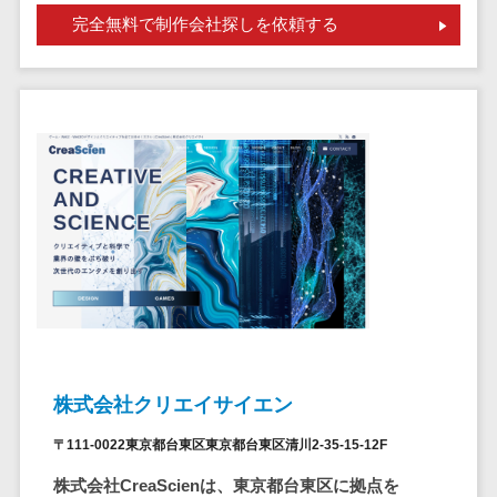
請求代行サービス>
20人以上
完全無料で制作会社探しを依頼する
チェックサービ
送金サービス>
Web戦略/企
スタッフ数
ス
画
50人以上
従業員満足度
税務申告システム>
ブランディ
アジャイル
調査・人材定着
法務・総務
ング
開発
化ツール
電子契約システム>
プロモーシ
UI/UXに強
1on1ツール
ョン
い
適性検査サー
契約書レビューシステム>
EC・ネット
保守/運用も
ビス
契約書管理システム>
ショップ戦
対応
Web面接シス
略
要件定義か
テム
反社チェックツール>
SEO対策
ら対応
エンゲージメ
受付システム>
EFO(入力フ
レベニュー
ントツール
ォーム最適
シェア可能
座席管理システム>
ダイレクトリ
化)
クルーティング
株式会社クリエイサイエン
予算管理
入退室管理システム>
コンバージ
サービス
システム
〒111-0022東京都台東区東京都台東区清川2-35-15-12F
ョン率改善
採用代行サー
CO2排出量管理システム>
SNS
株式会社CreaScienは、東京都台東区に拠点を
～100万円
ビス