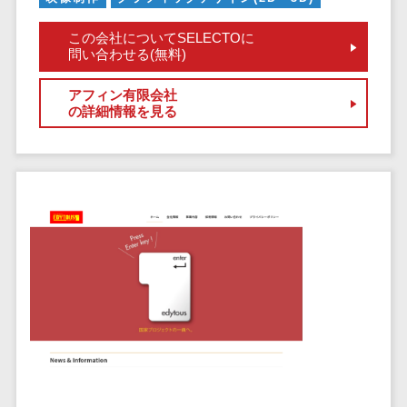
サービス
帳票作成サービス>
文書管理シス
この会社についてSELECTOに
物流・流通向け
テム
問い合わせる(無料)
車両管理システム>
Web電話帳
アフィン有限会社
会議効率化ツ
商圏分析ツール>
の詳細情報を見る
ール
配送管理システム>
ナレッジ共有
ツール
バース予約システム>
バーチャルオ
運送業務支援システム>
フィスツール
ビジネスチャ
アルコールチェックアプリ>
ット
店舗業務支援システム>
デジタルサイ
ネージソフト
配送ルート最適化>
オンライン校
IT点呼サービス>
正ツール
グループウェ
医療・介護業界向け