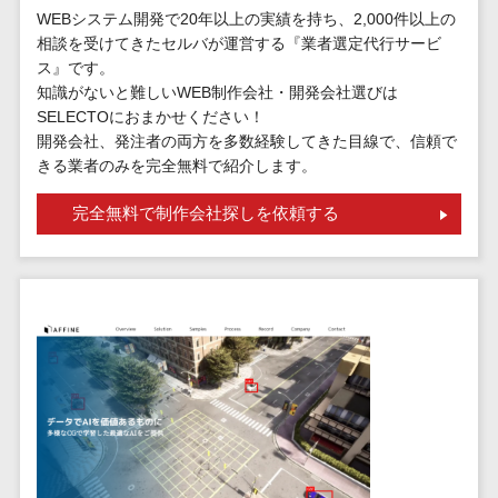
標的型攻撃メール訓練サービス>
MEOツール
WEBシステム開発で20年以上の実績を持ち、2,000件以上の
イベント管理
相談を受けてきたセルバが運営する『業者選定代行サービ
認証システム>
システム
ス』です。
ログ管理システム>
知識がないと難しいWEB制作会社・開発会社選びは
カスタマーサ
SELECTOにおまかせください！
ポート
クラウド型セキュリティカメラ>
開発会社、発注者の両方を多数経験してきた目線で、信頼で
コールセンタ
きる業者のみを完全無料で紹介します。
メールセキュリティ>
ーCRM
自動音声応答
完全無料で制作会社探しを依頼する
メール・ファイル無害化>
システム(IVR)
サンドボックス>
AI自動電話応
答
委託先管理サービス>
WAF>
コールセンタ
URLフィルタリング>
ー音声認識
カスタマーサ
エンドポイントセキュリティ
クセスツール
（EDR）>
ITサービスマネ
CASB>
ファイル暗号化>
ジメントツール