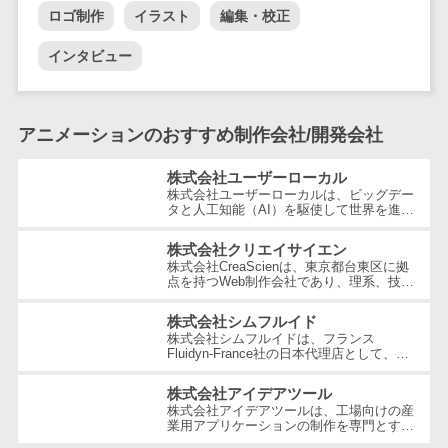
テム
ロゴ制作
イラスト
編集・校正
RPAツール
インタビュー
帳票作成サー
ビス
物流・流通向
アニメーションのおすすめ制作会社/開発会社
け
車両管理シス
株式会社ユーザーローカル
テム
株式会社ユーザーローカルは、ビッグデー
タと人工知能（AI）を駆使して世界を進化
商圏分析ツー
させることを経営理念とする、日本を代表
する技術ベンチャー企業です。国内...
ル
株式会社クリエイサイエン
株式会社CreaScienは、東京都台東区に拠
配送管理シス
点を持つWeb制作会社であり、理系、技
テム
術、そしてWeb3の領域での強みを活かし
たクリエイティブ制作を行っています。
株式会社シムフルイド
バース予約シ
独...
株式会社シムフルイドは、フランス
ステム
Fluidyn-France社の日本代理店として、最
先端のCFD（数値流体力学）解析手法を駆
運送業務支援
使した高精度な製品を提供しています。設
株式会社アイデアツール
立...
システム
株式会社アイデアツールは、工場向けの産
業用アプリケーションの制作を専門とする
アルコールチ
ソフトウェア会社です。自動車・光学レン