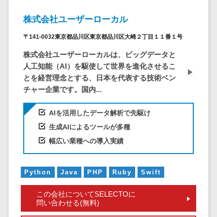
ービス
従業員満足度調査・人材定着化ツ
インフルエンサーマーケティング>
代行
保険
ール>
給与計算アウ
予算管理システム
株式会社ユーザーローカル
SNS運用
税理士・会
コンテンツマーケティング>
トソーシング
～100万円以下>
101～200万円>
計士
1on1ツール>
LINE運用代
〒141-0032東京都品川区東京都品川区大崎２丁目１１番１号
年末調整アウ
SNSマーケティング>
行
弁護士
201～300万円>
301～500万円>
トソーシング
適性検査サービス>
株式会社ユーザーローカルは、ビッグデータと
YouTube運
社労士
動画マーケティング>
人工知能（AI）を駆使して世界を進化させるこ
福利厚生アウ
501～1000万円>
用代行
Web面接システム>
行政書士
とを経営理念とする、日本を代表する技術ベン
トソーシング
ゲーム
WordPress
1000～1500万円>
大学・高
チャー企業です。国内...
エンゲージメントツール>
ソーシャルゲーム>
フリーランス
構築・運用
校・専門学
管理システム
1500～5000万円>
ダイレクトリクルーティングサー
コンシューマーゲーム>
校
コンテン
AIを活用したデータ解析で先駆け
社宅管理サー
ビス>
ツ制作
5001～10000万円>
学習塾・予
生成AIによるツールが多種
ビス
その他
コンテンツ
備校
採用代行サービス>
Web3.0>
AI>
AR/VR>
IoT>
幅広い業種への導入実績
健康管理IoTサ
10000万円以上>
制作
保育園・幼
ービス
経理・会計・財務
補助金・助成金サポート>
ライティン
稚園
外国人就労シ
経費精算システム>
Python
Java
PHP
Ruby
Swift
グ
葬儀・墓
ステム
編集・校正
石・仏壇
Web請求書システム>
産業保健サー
この会社についてSELECTOに
インタビュ
お寺・神社
問い合わせる(無料)
ビス
帳票発行サービス>
ー
ゲーム・ア