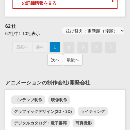
業務全般
の詳細情報を見る
業務標準化ツ
ール
FAX配信システ
62
社
ム
62社中1-10社表示
FAX受信サービ
ス
最初へ
前へ
1
2
3
4
5
帳票配信サー
次へ
最後へ
ビス
BPMツール
ChatGPTサー
アニメーションの制作会社/開発会社
ビス
ワークフロー
コンテンツ制作
映像制作
システム
マニュアル作
グラフィックデザイン(2D・3D)
ライティング
成ツール
デジタルカタログ・電子書籍
写真撮影
物品管理シス