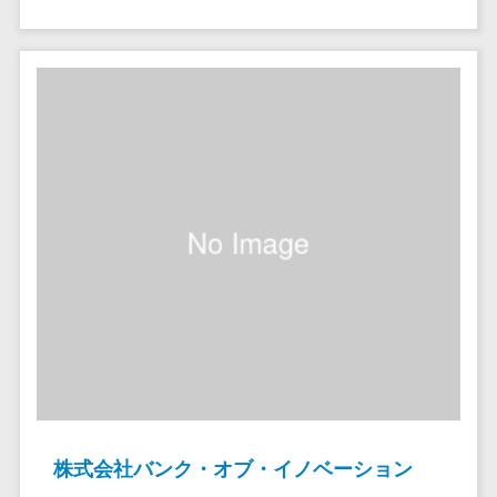
ペネトレーシ
その他業務支援サービス>
ョンテスト
標的型攻撃メ
データ分析・活用
ール訓練サービ
音声データ活用>
ス
議事録作成ツール>
認証システム
テキストマイニングツール>
ログ管理シス
テム
VOC分析ツール>
BIツール>
クラウド型セ
ETLツール>
音声合成ツール>
キュリティカメ
ラ
AI翻訳サービス>
メールセキュ
リティ
アノテーションツール>
メール・ファ
データ化サービス>
イル無害化
画像解析・画像検査>
サンドボック
ス
株式会社バンク・オブ・イノベーション
ブロックチェーン
委託先管理サ