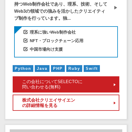
株主総会ツール>
持つWeb制作会社であり、理系、技術、そして
以下
事業戦略
経理・会計・
Web3の領域での強みを活かしたクリエイティ
101～200万
ISMS管理ツール>
財務
マーケテ
ブ制作を行っています。独...
円
ィング
経費精算シス
リーガルリサーチサービス>
201～300万
テム
Webマーケ
理系に強いWeb制作会社
円
ティング
安否確認サービス>
Web請求書シ
NFT・ブロックチェーン応用
301～500万
ステム
インフルエ
クラウドPBX>
中国市場向け支援
円
ンサーマー
帳票発行サー
ケティング
501～1000
ビス
オンラインアシスタント>
万円
コンテンツ
請求書受領サ
Python
Java
PHP
Ruby
Swift
会議室予約システム>
マーケティ
1000～
ービス
ング
1500万円
この会社についてSELECTOに
販売管理システム
電子帳簿保存
問い合わせる(無料)
SNSマーケ
SFAツール>
CRMツール>
1500～
サービス
ティング
5000万円
予算管理シス
株式会社クリエイサイエン
セールスDX（SFA/MA）>
動画マーケ
5001～
の詳細情報を見る
テム
ティング
10000万円
遠隔接客ツール>
会計ソフト
10000万円
ゲーム
会計システム
オンライン商談ツール>
以上
ソーシャル
出張管理シス