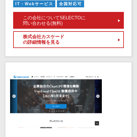
健康管理IoTサービス>
労務管理シス
IT・Webサービス
全国対応可
介護・福
長崎県
デジタルカタログ・電子書籍>
ネットワー
テム
芸能・アーティスト・音楽>
祉・老人ホ
外国人就労システム>
熊本県
ク構築・保
この会社についてSELECTOに
コンサルティング
人事管理シス
ーム
特徴・強み
大分県
問い合わせる(無料)
守・運用
産業保健サービス>
Web戦略/企画>
テム
製薬
Pマーク取得>
宮崎県
情シス・社
年末調整シス
マイナンバー>
株式会社カスケード
動物病院
ブランディング>
内IT支援
鹿児島県
英語での応対可能>
テム
の詳細情報を見る
不動産・マ
AWS
人事（採用・評価・教育）
プロモーション>
沖縄県
健康管理シス
ンション
アワード表彰歴あり>
(Amazon
タレントマネジメントシステム>
テム
対応地域
EC・ネットショップ戦略>
建設・工務
Web
全国対応可>
創業10年以上>
ストレスチェ
人事評価システム>
店・住宅・
Services)
SEO対策>
ックサービス
国外
リフォーム
スタッフ数20人以上>
運用代行
採用管理システム>
シフト管理シ
EFO(入力フォーム最適化)>
ホテル・旅
スタッフ数50人以上>
ステム
eラーニング（システム）>
館
リスティン
コンバージョン率改善>
SNS>
業務可視化ツ
アジャイル開発>
UI/UXに強い>
旅行・観光
グ広告運用
eラーニング（コンテンツ）>
ール
事業戦略>
代行
スポーツ・
保守/運用も対応>
給与計算ソフ
DX人材研修サービス>
アウトドア
求人広告運
マーケティング
ト
要件定義から対応>
用代行
銀行・地
リファレンスチェックサービス>
Webマーケティング>
給与前払いサ
銀・証券
Indeed運用
レベニューシェア可能>