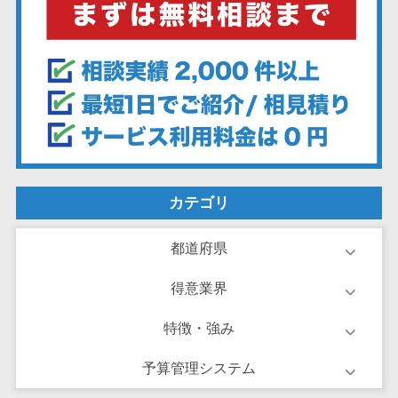
ーション向けサ
ービス
健康診断シス
テム
診療予約シス
テム
歯科向け電子
カルテ
歯科予約シス
カテゴリ
テム
リハビリ管理
都道府県
システム
得意業界
医薬品在庫管
理システム
特徴・強み
電子薬歴シス
テム
予算管理システム
不動産業界向