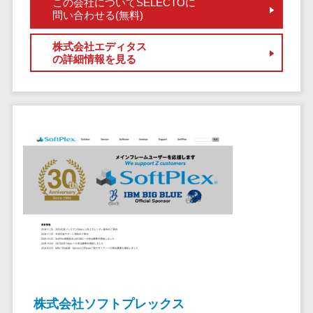
この会社についてSELECTOに
クラウドバッ
電子薬歴システム>
問い合わせる(無料)
クアップ
不動産業界向け
デスクトップ
株式会社エディタス
不動産管理サービス>
仮想化
の詳細情報を見る
不動産業務支援サービス>
IoT空調制御
IoTプラットフ
不動産ホームページ制作>
ォーム
不動産オーナーアプリ>
IT資産管理ツー
ル
入居者管理アプリ>
SaaS管理ツー
用地管理システム>
ル
モバイルデバ
業界・業種特化型
イス管理
保険代理店システム>
サーバー・ネ
図面検索システム>
ットワーク監視
設備監視シス
施工管理アプリ>
テム
株式会社ソフトプレックス
報告書作成ツール>