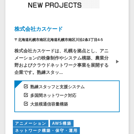
システム
ストラン
PMSシステム
AWS構築
京都府
不動産・マンション>
Indeed運用代行>
SNS運用>
健康管理システム>
ポータルサ
流通・小売
地図・位置情
Linux構築
大阪府
建設・工務店・住宅・リフォーム>
LINE運用代行>
イト(データ
報・GPSシステ
ストレスチェックサービス>
商業施設・
WindowsServer構
兵庫県
ベース型)
ム
テーマパー
ホテル・旅館>
旅行・観光>
築
YouTube運用代行>
奈良県
株式会社カスケード
シフト管理システム>
会員システ
ク・複合施
店舗システム
Azure構築
和歌山県
スポーツ・アウトドア>
WordPress構築・運用>
ム
〒北海道札幌市南区北海道札幌市南区川沿2条3丁目4-5
設
業務可視化ツール>
オーダーエン
Oracle
鳥取県
予約システ
美容室・サ
トリーシステム
銀行・地銀・証券>
保険>
株式会社カスケードは、札幌を拠点とし、アニ
コンテンツ制作
給与計算ソフト>
パッケージ
島根県
ム
ロン
映像・動画シ
メーションの映像制作やシステム構築、農業分
コンテンツ制作>
ライティング>
SAP
税理士・会計士>
弁護士>
岡山県
スマホアプ
エステ・ネ
給与前払いサービス>
ステム
野およびクラウドネットワーク事業を展開する
編集・校正>
インタビュー>
Salesforce
リ開発
広島県
イル
企業です。熟練スタッ...
シミュレーシ
社労士>
行政書士>
給与計算アウトソーシング>
Access
データベー
山口県
化粧品
ョンシステム
コピーライティング・ネーミング>
大学・高校・専門学校>
ス構築
熟練スタッフと支援システム
HubSpot
年末調整アウトソーシング>
徳島県
ブライダル
オークション
写真撮影>
映像制作>
AWSサーバ
kintone
多国間ネットワーク対応
システム
香川県
学習塾・予備校>
病院
福利厚生アウトソーシング>
ー構築
OBIC製品
大規模通信容量構築
グラフィックデザイン(2D・3D)>
愛媛県
人事（労務管
クリニック
保育園・幼稚園>
Azureサー
フリーランス管理システム>
理）
高知県
歯科医院
アニメーション>
イラスト>
バー構築
葬儀・墓石・仏壇>
お寺・神社>
勤怠管理シス
福岡県
整体・整骨
社宅管理サービス>
アニメーション
AWS構築
Linuxサー
テム
ロゴ制作>
院
佐賀県
ネットワーク構築・保守・運用
ゲーム・アニメ・おもちゃ>
バー構築