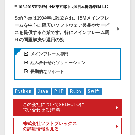
ID管理システ
〒103-0015東京都中央区東京都中央区日本橋箱崎町41-12
ム
フィールド業務支援サービス>
SoftPlexは1994年に設立され、IBMメインフレ
システム連携
モバイルオーダーシステム>
ームを中心に幅広いソフトウェア製品やサービ
ツール
スを提供する企業です。特にメインフレーム周
（iPaaS）
ホテル管理システム>
りの問題解決や運用の効...
クラウド接続
HACCP管理アプリ>
サービス
メインフレーム専門
キッティング
人材紹介システム>
組み合わせたソリューション
サービス
人材派遣管理システム>
長期的なサポート
情シスアウト
ソーシング
園務支援システム>
セキュリティ
Python
Java
PHP
Ruby
Swift
校務支援システム>
この会社についてSELECTOに
標的型攻撃メ
Web出願システム>
問い合わせる(無料)
ール対策
バーチャル試着システム>
セキュリテ
株式会社ソフトプレックス
ィ・脆弱性診断
の詳細情報を見る
農業支援システム>