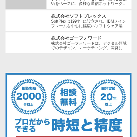
ェックアプリ
術をベースに、多様な通信ネットワーク構
築や維持管理の分野で豊富な経験とノウハ
店舗業務支援
ウを提供している企業です。創業以...
株式会社ソフトプレックス
システム
SoftPlexは1994年に設立され、IBMメイン
フレームを中心に幅広いソフトウェア製品
配送ルート最
やサービスを提供する企業です。特にメイ
適化
ンフレーム周りの問題解決や運用の効...
株式会社ゴーフォワード
IT点呼サービス
株式会社ゴーフォワードは、デジタル領域
でのデザイン、マーケティング、開発に強
医療・介護業
みを持つ企業です。顧客のビジネス課題に
真摯に向き合い、クリエイティビテ...
界向け
電子カルテ
障害福祉ソフ
ト
介護ソフト
オンライン診
療システム
オンコール代
行サービス
訪問看護ステ