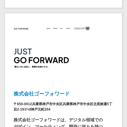
セールスイネーブルメントツール>
ゲーム
テム
コンシュー
ファクタリン
名刺管理サービス>
マーゲーム
グサービス
インサイドセールス代行サービス>
その他
債権管理シス
Web3.0
テム
マーケティング
AI
メール配信システム>
債務管理シス
テム
AR/VR
デジタル資産管理システム>
固定資産管理
IoT
システム
商品情報管理システム>
補助金・助
経理アウトソ
成金サポー
チケット管理システム>
ーシング
ト
SNSキャンペーンツール>
振込代行サー
株式会社ゴーフォワード
ビス
予約管理システム>
請求代行サー
〒650-0012兵庫県神戸市中央区兵庫県神戸市中央区北長狭通5丁
目2-19ｺﾌｨｵ神戸元町204
広告効果測定ツール>
ビス
送金サービス
株式会社ゴーフォワードは、デジタル領域での
リード獲得ツール>
税務申告シス
デザイン、マーケティング、開発に強みを持つ