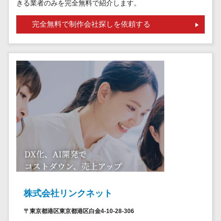
請求代行サービス>
きる業者のみを完全無料で紹介します。
20人以上
チェックサービ
送金サービス>
Web戦略/企
スタッフ数
ス
完全無料で制作会社探しを依頼する
画
50人以上
従業員満足度
税務申告システム>
ブランディ
アジャイル
調査・人材定着
法務・総務
ング
開発
化ツール
電子契約システム>
プロモーシ
UI/UXに強
1on1ツール
ョン
い
適性検査サー
契約書レビューシステム>
EC・ネット
保守/運用も
ビス
契約書管理システム>
ショップ戦
対応
Web面接シス
略
要件定義か
テム
反社チェックツール>
SEO対策
ら対応
エンゲージメ
受付システム>
EFO(入力フ
レベニュー
ントツール
ォーム最適
シェア可能
座席管理システム>
ダイレクトリ
化)
クルーティング
予算管理
入退室管理システム>
コンバージ
サービス
システム
株式会社リンクネット
ョン率改善
採用代行サー
CO2排出量管理システム>
〒東京都港区東京都港区白金4-10-28-306
SNS
～100万円
ビス