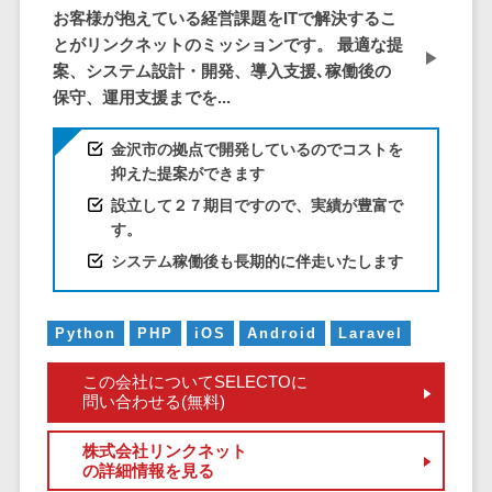
株主総会ツール>
以下
お客様が抱えている経営課題をITで解決するこ
事業戦略
経理・会計・
とがリンクネットのミッションです。 最適な提
101～200万
ISMS管理ツール>
財務
マーケテ
案、システム設計・開発、導入支援､稼働後の
円
ィング
経費精算シス
リーガルリサーチサービス>
保守、運用支援までを...
201～300万
テム
Webマーケ
円
ティング
安否確認サービス>
Web請求書シ
金沢市の拠点で開発しているのでコストを
301～500万
ステム
インフルエ
抑えた提案ができます
クラウドPBX>
円
ンサーマー
帳票発行サー
設立して２７期目ですので、実績が豊富で
ケティング
501～1000
ビス
オンラインアシスタント>
す。
万円
コンテンツ
請求書受領サ
システム稼働後も長期的に伴走いたします
会議室予約システム>
マーケティ
1000～
ービス
ング
1500万円
販売管理システム
電子帳簿保存
SNSマーケ
Python
PHP
iOS
Android
Laravel
SFAツール>
CRMツール>
1500～
サービス
ティング
5000万円
予算管理シス
セールスDX（SFA/MA）>
この会社についてSELECTOに
動画マーケ
5001～
テム
問い合わせる(無料)
ティング
10000万円
遠隔接客ツール>
会計ソフト
10000万円
株式会社リンクネット
ゲーム
会計システム
オンライン商談ツール>
の詳細情報を見る
以上
ソーシャル
出張管理シス