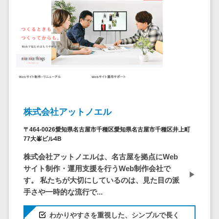
ステム
電子証明書サービス
デジタル資産
電子証明書サービス>
管理システム
データセンター>
クラウド基盤>
商品情報管理
システム
クローニングツール>
チケット管理
データセンター監視自動化>
システム
SNSキャンペ
クラウドバックアップ>
株式会社アットノエル
ーンツール
デスクトップ仮想化>
予約管理シス
〒464-0026愛知県名古屋市千種区愛知県名古屋市千種区井上町
77大峯ビル4B
テム
IoT空調制御>
広告効果測定
株式会社アットノエルは、名古屋を拠点にWeb
IoTプラットフォーム>
ツール
サイト制作・運用支援を行うWeb制作会社で
リード獲得ツ
す。 私たちが大切にしているのは、見た目の派
IT資産管理ツール>
ール
手さや一時的な流行で...
SaaS管理ツール>
DM発送サービ
わかりやすさを重視した、シンプルで長く
ス
モバイルデバイス管理>