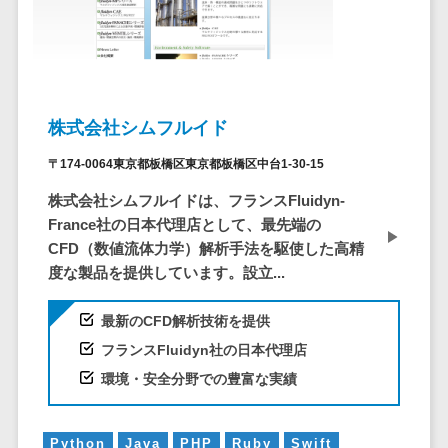
ア
電子カルテ>
障害福祉ソフト>
社内SNS
介護ソフト>
Web会議シス
オンライン診療システム>
テム
プロジェクト
オンコール代行サービス>
株式会社シムフルイド
管理ツール
訪問看護ステーション向けサービ
〒174-0064東京都板橋区東京都板橋区中台1-30-15
電子証明書サ
ス>
ービス
株式会社シムフルイドは、フランスFluidyn-
電子証明書サ
健康診断システム>
France社の日本代理店として、最先端の
ービス
CFD（数値流体力学）解析手法を駆使した高精
診療予約システム>
データセンタ
度な製品を提供しています。設立...
ー
歯科向け電子カルテ>
最新のCFD解析技術を提供
クラウド基盤
歯科予約システム>
クローニング
フランスFluidyn社の日本代理店
ツール
リハビリ管理システム>
環境・安全分野での豊富な実績
データセンタ
医薬品在庫管理システム>
ー監視自動化
Python
Java
PHP
Ruby
Swift