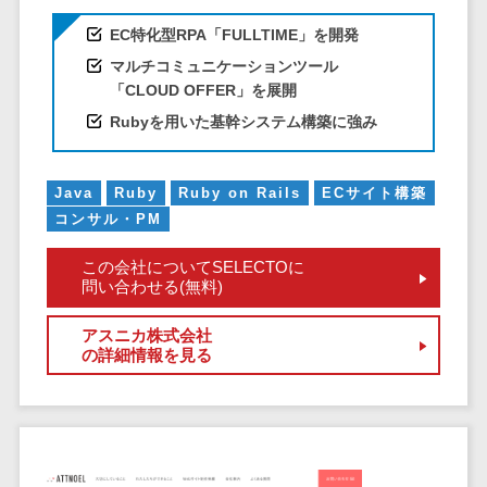
CRMツール
共有）>
セールス
EC特化型RPA「FULLTIME」を開発
ファイル転送サービス>
DX（SFA/MA）
マルチコミュニケーションツール
「CLOUD OFFER」を展開
遠隔接客ツー
文書管理システム>
Web電話帳>
ル
Rubyを用いた基幹システム構築に強み
会議効率化ツール>
オンライン商
談ツール
ナレッジ共有ツール>
Java
Ruby
Ruby on Rails
ECサイト構築
セールスイネ
コンサル・PM
バーチャルオフィスツール>
ーブルメントツ
ール
この会社についてSELECTOに
ビジネスチャット>
問い合わせる(無料)
名刺管理サー
デジタルサイネージソフト>
ビス
アスニカ株式会社
インサイドセ
オンライン校正ツール>
の詳細情報を見る
ールス代行サー
グループウェア>
社内SNS>
ビス
マーケティン
Web会議システム>
グ
プロジェクト管理ツール>
メール配信シ