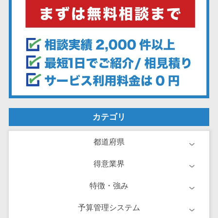
ーション向けサ
ービス
健康診断シス
テム
診療予約シス
テム
歯科向け電子
カルテ
歯科予約シス
カテゴリ
テム
リハビリ管理
都道府県
システム
医薬品在庫管
得意業界
理システム
電子薬歴シス
特徴・強み
テム
予算管理システム
不動産業界向