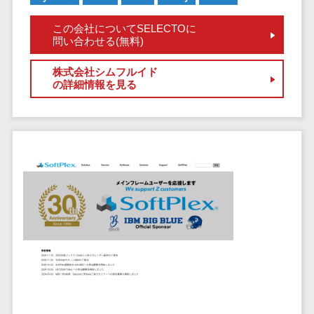
クラウドバッ
電子薬歴システム>
クアップ
この会社についてSELECTOに
不動産業界向け
問い合わせる(無料)
デスクトップ
不動産管理サービス>
仮想化
株式会社シムフルイド
不動産業務支援サービス>
IoT空調制御
の詳細情報を見る
IoTプラットフ
不動産ホームページ制作>
ォーム
不動産オーナーアプリ>
IT資産管理ツー
ル
入居者管理アプリ>
SaaS管理ツー
用地管理システム>
ル
モバイルデバ
業界・業種特化型
イス管理
保険代理店システム>
サーバー・ネ
図面検索システム>
ットワーク監視
設備監視シス
施工管理アプリ>
テム
報告書作成ツール>