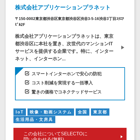
ービス
従業員満足度調査・人材定着化ツ
インフルエンサーマーケティング>
代行
保険
株式会社アプリケーションプラネット
ール>
給与計算アウ
予算管理システム
SNS運用
税理士・会
コンテンツマーケティング>
トソーシング
～100万円以下>
101～200万円>
〒150-0002東京都渋谷区東京都渋谷区渋谷3-5-16渋谷3丁目ｽｸｴｱ
計士
1on1ツール>
LINE運用代
ﾋﾞﾙ2F
年末調整アウ
SNSマーケティング>
行
弁護士
201～300万円>
301～500万円>
トソーシング
適性検査サービス>
株式会社アプリケーションプラネットは、東京
YouTube運
社労士
動画マーケティング>
福利厚生アウ
501～1000万円>
都渋谷区に本社を置き、次世代のマンションIT
用代行
Web面接システム>
行政書士
トソーシング
サービスを提供する企業です。特に、インター
ゲーム
WordPress
1000～1500万円>
大学・高
エンゲージメントツール>
ネット、インターホン...
ソーシャルゲーム>
フリーランス
構築・運用
校・専門学
管理システム
1500～5000万円>
ダイレクトリクルーティングサー
コンシューマーゲーム>
校
コンテン
スマートインターホンで安心の防犯
社宅管理サー
ビス>
ツ制作
5001～10000万円>
学習塾・予
コスト削減を実現する一括導入
ビス
その他
コンテンツ
備校
採用代行サービス>
Web3.0>
AI>
AR/VR>
IoT>
驚きの価格でコネクテッドサービス
健康管理IoTサ
10000万円以上>
制作
保育園・幼
ービス
経理・会計・財務
補助金・助成金サポート>
ライティン
稚園
外国人就労シ
経費精算システム>
グ
IoT
映像・動画システム
全国
東京都
葬儀・墓
ステム
生活用品・文房具
編集・校正
石・仏壇
Web請求書システム>
産業保健サー
インタビュ
お寺・神社
ビス
この会社についてSELECTOに
帳票発行サービス>
ー
問い合わせる(無料)
ゲーム・ア