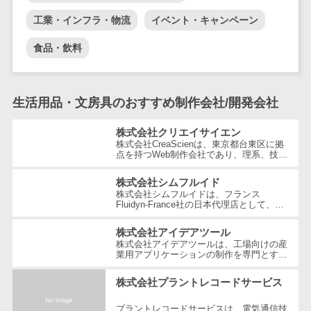
テム
工業・インフラ・物流
イベント・キャンペーン
RPAツール
帳票作成サー
食品・飲料
ビス
物流・流通向
け
生活用品・文房具のおすすめ制作会社/開発会社
車両管理シス
株式会社クリエイサイエン
テム
株式会社CreaScienは、東京都台東区に拠
商圏分析ツー
点を持つWeb制作会社であり、理系、技
術、そしてWeb3の領域での強みを活かし
ル
たクリエイティブ制作を行っています。
株式会社シムフルイド
独...
配送管理シス
株式会社シムフルイドは、フランス
Fluidyn-France社の日本代理店として、最
テム
先端のCFD（数値流体力学）解析手法を駆
使した高精度な製品を提供しています。設
バース予約シ
株式会社アイデアツール
立...
ステム
株式会社アイデアツールは、工場向けの産
業用アプリケーションの制作を専門とする
運送業務支援
ソフトウェア会社です。自動車・光学レン
ズ・バッテリー工場など多岐にわた...
システム
株式会社プラントレコードサービス
アルコールチ
プラントレコードサービスは、電気通信技