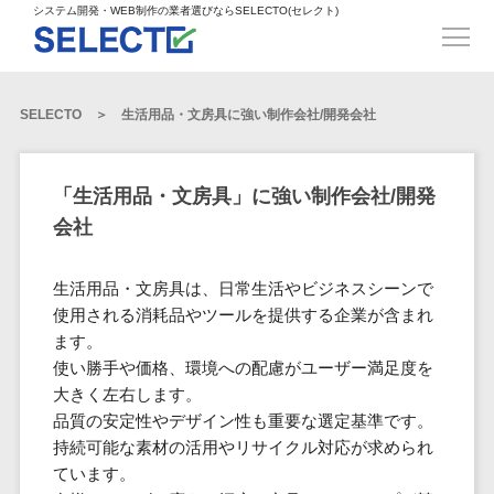
得意業界
ECサイト構築>
ECカートシステム>
システム開発・WEB制作の業者選びならSELECTO(セレクト)
都道府県
SpringFramework>
SpringBoot>
人材>
製造業>
システム開発
北海道>
青森県>
岩手県>
販売管理システム>
言語・スキル
対応業務
システムジ
対応地域
得意分
Laravel>
CakePHP>
工業・インフラ・物流>
コンサル・PM>
宮城県>
秋田県>
山形県>
言語
WEBサイ
ャンル
全国
野・特徴
受注・発注管理システム>
Ruby on Rails>
Node.js>
食品・飲料>
IT・Webサービス>
SELECTO
生活用品・文房具に強い制作会社/開発会社
基幹システム(ERP)>
ト制作
Python
全国
販売管理・生
得意業界
福島県>
茨城県>
栃木県>
購買管理システム>
LP制作
産管理
Django>
AngularJS>
React>
Java
都道府県
インテリア・雑貨>
顧客管理システム(CRM)>
群馬県>
埼玉県>
千葉県>
ERP（基幹業
人材
オウンドメ
生産管理システム>
PHP
Vue.js>
NuxtJS>
「生活用品・文房具」に強い制作会社/開発
ベビー・キッズ>
経理/会計システム>
務システム）
ディア
製造業
北海道
Ruby
東京都>
神奈川県>
新潟県>
会社
工程管理システム>
在庫管理シス
ReactNative>
Flutter>
採用サイト
工業・イン
生活用品・文房具>
青森県
在庫管理システム>
Swift
富山県>
石川県>
福井県>
テム
フラ・物流
企業サイト
原価管理システム>
岩手県
Perl
構築
ファッション・アパレル (1785)>
生活用品・文房具は、日常生活やビジネスシーンで
POSシステム>
ECカートシス
食品・飲料
WordPress
山梨県>
長野県>
岐阜県>
AWS構築>
Linux構築>
宮城県
C++
倉庫管理システム>
使用される消耗品やツールを提供する企業が含まれ
テム
構築
ペット>
農園・農業>
IT・Webサ
勤怠管理システム>
秋田県
ます。
Go
静岡県>
愛知県>
三重県>
WindowsServer構築>
販売管理シス
需要予測システム>
ービス
ECサイト構
使い勝手や価格、環境への配慮がユーザー満足度を
山形県
NPO・官公庁>
Kotlin
生産管理システム>
テム
築
インテリ
滋賀県>
京都府>
大阪府>
Azure構築>
Oracle>
大きく左右します。
WEBサービス
福島県
VBA
受注・発注管
ア・雑貨
イベント・キャンペーン>
マッチングシステム>
システム
品質の安定性やデザイン性も重要な選定基準です。
マッチングシステム>
茨城県
兵庫県>
奈良県>
和歌山県>
パッケージ
iOS
理システム
開発
持続可能な素材の活用やリサイクル対応が求められ
ベビー・キ
自動車・バイク>
ポータルサイト(データベース型)>
SAP>
Salesforce>
Access>
栃木県
Android
購買管理シス
予約システム>
会員システム>
ています。
ッズ
コンサル・
鳥取県>
島根県>
岡山県>
テム