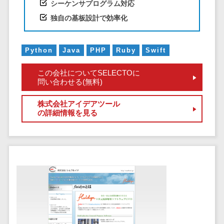
サービス
シーケンサプログラム対応
帳票作成サービス>
文書管理シス
独自の基板設計で効率化
物流・流通向け
テム
車両管理システム>
Web電話帳
Python
Java
PHP
Ruby
Swift
会議効率化ツ
商圏分析ツール>
ール
この会社についてSELECTOに
配送管理システム>
問い合わせる(無料)
ナレッジ共有
ツール
バース予約システム>
株式会社アイデアツール
バーチャルオ
の詳細情報を見る
運送業務支援システム>
フィスツール
ビジネスチャ
アルコールチェックアプリ>
ット
店舗業務支援システム>
デジタルサイ
ネージソフト
配送ルート最適化>
オンライン校
IT点呼サービス>
正ツール
グループウェ
医療・介護業界向け