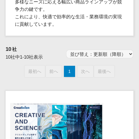
群馬県
多様なニーズに応える幅広い商品ラインアップが競
PM
家電・電子機器>
フレームワーク
会員システム>
予約システム>
生活用品・
HubSpot>
kintone>
PMSシステム>
広島県>
山口県>
徳島県>
争力の鍵です。
生産管理シス
埼玉県
文房具
基幹システ
飲食店・レストラン>
スマホアプリ開発>
OBIC製品>
これにより、快適で効率的な生活・業務環境の実現
テム
地図・位置情報・GPSシステム>
SpringFramework
千葉県
ム(ERP)
ファッショ
香川県>
愛媛県>
高知県>
に貢献しています。
工程管理シス
流通・小売>
SpringBoot
ン・アパレ
データベース構築>
東京都
顧客管理シ
店舗システム>
福岡県>
佐賀県>
長崎県>
テム
ル (1785)
ステム
Laravel
神奈川県
商業施設・テーマパーク・複合施
AWSサーバー構築>
オーダーエントリーシステム>
原価管理シス
(CRM)
ペット
熊本県>
大分県>
宮崎県>
CakePHP
新潟県
設>
10
社
テム
経理/会計シ
Azureサーバー構築>
農園・農業
Ruby on Rails
映像・動画システム>
富山県
鹿児島県>
沖縄県>
10社中1-10社表示
倉庫管理シス
美容室・サロン>
ステム
NPO・官公
Node.js
石川県
Linuxサーバー構築>
テム
シミュレーションシステム>
在庫管理シ
対応地域
庁
エステ・ネイル>
化粧品>
Django
福井県
最初へ
前へ
1
次へ
最後へ
需要予測シス
ステム
ネットワーク構築・保守・運用>
国外>
イベント・
オークションシステム>
AngularJS
山梨県
テム
ブライダル>
病院>
POSシステ
キャンペー
情シス・社内IT支援>
React
長野県
人事（労務管理）
ム
WEBサービ
ン
クリニック>
歯科医院>
勤怠管理システム>
Vue.js
岐阜県
ス
AWS (Amazon Web Services)>
勤怠管理シ
自動車・バ
NuxtJS
整体・整骨院>
静岡県
マッチングシ
ステム
イク
労務管理システム>
運用代行
ステム
ReactNative
愛知県
生産管理シ
家電・電子
介護・福祉・老人ホーム>
製薬>
リスティング広告運用代行>
人事管理システム>
予約システム
ステム
Flutter
三重県
機器
動物病院 >
求人広告運用代行>
会員システム
マッチング
滋賀県
飲食店・レ
年末調整システム>
構築