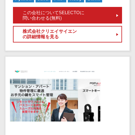
健康管理IoTサービス>
労務管理シス
介護・福
長崎県
デジタルカタログ・電子書籍>
ネットワー
テム
芸能・アーティスト・音楽>
祉・老人ホ
この会社についてSELECTOに
外国人就労システム>
熊本県
ク構築・保
コンサルティング
問い合わせる(無料)
人事管理シス
ーム
特徴・強み
大分県
守・運用
産業保健サービス>
Web戦略/企画>
テム
製薬
Pマーク取得>
宮崎県
株式会社クリエイサイエン
情シス・社
年末調整シス
マイナンバー>
動物病院
ブランディング>
の詳細情報を見る
内IT支援
鹿児島県
英語での応対可能>
テム
不動産・マ
AWS
人事（採用・評価・教育）
プロモーション>
沖縄県
健康管理シス
ンション
アワード表彰歴あり>
(Amazon
タレントマネジメントシステム>
テム
対応地域
EC・ネットショップ戦略>
建設・工務
Web
全国対応可>
創業10年以上>
ストレスチェ
人事評価システム>
店・住宅・
Services)
SEO対策>
ックサービス
国外
リフォーム
スタッフ数20人以上>
運用代行
採用管理システム>
シフト管理シ
EFO(入力フォーム最適化)>
ホテル・旅
スタッフ数50人以上>
ステム
eラーニング（システム）>
館
リスティン
コンバージョン率改善>
SNS>
業務可視化ツ
アジャイル開発>
UI/UXに強い>
旅行・観光
グ広告運用
eラーニング（コンテンツ）>
ール
事業戦略>
代行
スポーツ・
保守/運用も対応>
給与計算ソフ
DX人材研修サービス>
アウトドア
求人広告運
マーケティング
ト
要件定義から対応>
用代行
銀行・地
リファレンスチェックサービス>
Webマーケティング>
給与前払いサ
銀・証券
Indeed運用
レベニューシェア可能>