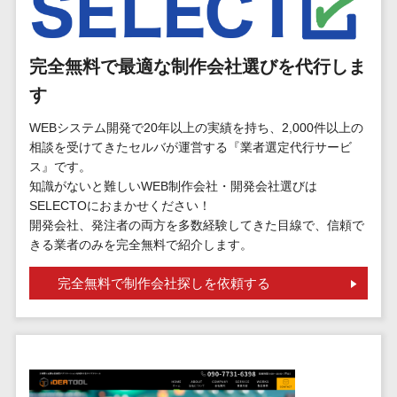
標的型攻撃メール訓練サービス>
MEOツール
イベント管理
認証システム>
システム
完全無料で最適な制作会社選びを代行しま
ログ管理システム>
カスタマーサ
す
ポート
クラウド型セキュリティカメラ>
コールセンタ
WEBシステム開発で20年以上の実績を持ち、2,000件以上の
メールセキュリティ>
ーCRM
相談を受けてきたセルバが運営する『業者選定代行サービ
ス』です。
自動音声応答
メール・ファイル無害化>
知識がないと難しいWEB制作会社・開発会社選びは
システム(IVR)
SELECTOにおまかせください！
サンドボックス>
AI自動電話応
開発会社、発注者の両方を多数経験してきた目線で、信頼で
答
委託先管理サービス>
WAF>
きる業者のみを完全無料で紹介します。
コールセンタ
URLフィルタリング>
完全無料で制作会社探しを依頼する
ー音声認識
カスタマーサ
エンドポイントセキュリティ
クセスツール
（EDR）>
ITサービスマネ
CASB>
ファイル暗号化>
ジメントツール