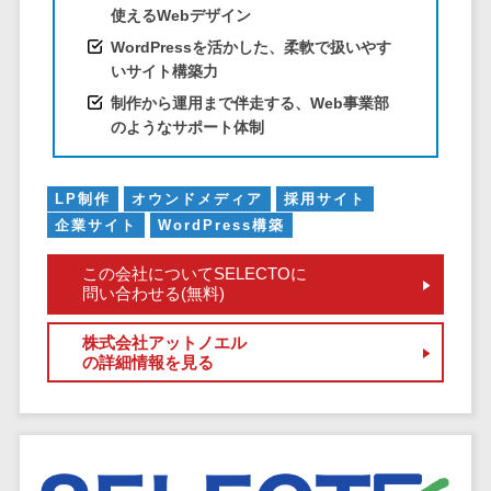
使えるWebデザイン
EFOツール
サーバー・ネットワーク監視>
WordPressを活かした、柔軟で扱いやす
LP作成サービ
いサイト構築力
ス
設備監視システム>
制作から運用まで伴走する、Web事業部
広告運用代行
ID管理システム>
のようなサポート体制
Webアンケー
システム連携ツール（iPaaS）>
トシステム
LP制作
オウンドメディア
採用サイト
Web接客ツー
クラウド接続サービス>
企業サイト
WordPress構築
ル
キッティングサービス>
MAツール
この会社についてSELECTOに
動画配信シス
問い合わせる(無料)
情シスアウトソーシング>
テム
セキュリティ
株式会社アットノエル
SNS管理ツー
の詳細情報を見る
標的型攻撃メール対策>
ル
LINEマーケテ
セキュリティ・脆弱性診断>
ィングツール
ペネトレーションテスト>
SEOツール