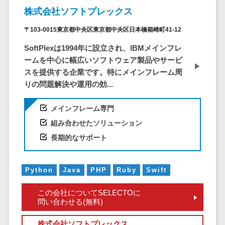
ID管理システ
株式会社ソフトプレックス
ム
フィールド業務支援サービス>
システム連携
〒103-0015東京都中央区東京都中央区日本橋箱崎町41-12
モバイルオーダーシステム>
ツール
SoftPlexは1994年に設立され、IBMメインフレ
（iPaaS）
ホテル管理システム>
ームを中心に幅広いソフトウェア製品やサービ
クラウド接続
スを提供する企業です。特にメインフレーム周
HACCP管理アプリ>
サービス
りの問題解決や運用の効...
キッティング
人材紹介システム>
サービス
メインフレーム専門
人材派遣管理システム>
情シスアウト
組み合わせたソリューション
ソーシング
園務支援システム>
長期的なサポート
セキュリティ
校務支援システム>
Python
Java
PHP
Ruby
Swift
標的型攻撃メ
Web出願システム>
ール対策
この会社についてSELECTOに
バーチャル試着システム>
セキュリテ
問い合わせる(無料)
ィ・脆弱性診断
農業支援システム>
株式会社ソフトプレックス