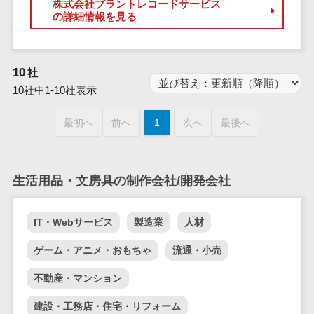
株式会社プラントレコードサービス
業務全般
の詳細情報を見る
業務標準化ツ
ール
FAX配信システ
10
社
ム
10社中1-10社表示
FAX受信サービ
ス
最初へ
前へ
1
次へ
最後へ
帳票配信サー
ビス
BPMツール
生活用品・文房具の制作会社/開発会社
ChatGPTサー
ビス
IT・Webサービス
製造業
人材
ワークフロー
システム
ゲーム・アニメ・おもちゃ
流通・小売
マニュアル作
不動産・マンション
成ツール
物品管理シス
建設・工務店・住宅・リフォーム