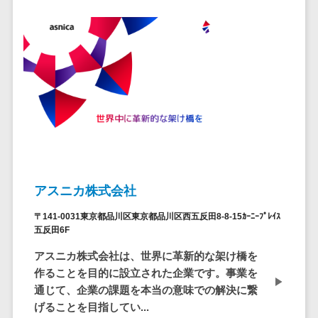
自動音声応答システム(IVR)>
株主総会ツー
ル
AI自動電話応答>
ISMS管理ツー
コールセンター音声認識>
ル
リーガルリサ
カスタマーサクセスツール>
ーチサービス
ITサービスマネジメントツール>
安否確認サー
ビス
問い合わせ管理システム>
クラウドPBX
遠隔サポートツール>
オンラインア
アスニカ株式会社
シスタント
コールセンター代行サービス>
〒141-0031東京都品川区東京都品川区西五反田8-8-15ｶｰﾆｰﾌﾟﾚｲｽ
会議室予約シ
五反田6F
通話録音・解析システム>
ステム
アスニカ株式会社は、世界に革新的な架け橋を
販売管理シス
チャットボット>
FAQシステム>
作ることを目的に設立された企業です。事業を
テム
通じて、企業の課題を本当の意味での解決に繋
コミュニケーション
SFAツール
げることを目指してい...
オンラインストレージ（ファイル