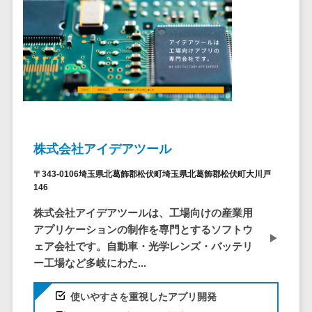
問い合わせ管
電話認証サービス>
DLPツール>
理システム
UTM>
不正検知サービス>
遠隔サポート
ツール
業務全般
業務標準化ツール>
コールセンタ
ー代行サービス
FAX配信システム>
通話録音・解
析システム
FAX受信サービス>
株式会社アイデアツール
チャットボッ
帳票配信サービス>
ト
〒343-0106埼玉県北葛飾郡松伏町埼玉県北葛飾郡松伏町大川戸
BPMツール>
FAQシステム
146
コミュニケー
ChatGPTサービス>
株式会社アイデアツールは、工場向けの産業用
ション
アプリケーションの制作を専門とするソフトウ
ワークフローシステム>
オンラインス
ェア会社です。自動車・光学レンズ・バッテリ
トレージ（ファ
ー工場など多岐にわた...
マニュアル作成ツール>
イル共有）
物品管理システム>
RPAツール>
ファイル転送
使いやすさを重視したアプリ開発