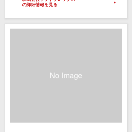
ペネトレーシ
の詳細情報を見る
その他業務支援サービス>
ョンテスト
標的型攻撃メ
データ分析・活用
ール訓練サービ
音声データ活用>
ス
議事録作成ツール>
認証システム
テキストマイニングツール>
ログ管理シス
テム
VOC分析ツール>
BIツール>
クラウド型セ
ETLツール>
音声合成ツール>
キュリティカメ
ラ
AI翻訳サービス>
メールセキュ
リティ
アノテーションツール>
メール・ファ
データ化サービス>
イル無害化
画像解析・画像検査>
サンドボック
ス
ブロックチェーン
委託先管理サ