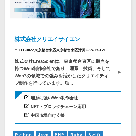
システム
ストラン
PMSシステム
AWS構築
京都府
不動産・マンション>
Indeed運用代行>
SNS運用>
健康管理システム>
ポータルサ
流通・小売
地図・位置情
Linux構築
大阪府
建設・工務店・住宅・リフォーム>
LINE運用代行>
イト(データ
報・GPSシステ
ストレスチェックサービス>
商業施設・
WindowsServer構
兵庫県
ベース型)
ム
テーマパー
ホテル・旅館>
旅行・観光>
築
YouTube運用代行>
奈良県
シフト管理システム>
会員システ
ク・複合施
店舗システム
Azure構築
和歌山県
株式会社クリエイサイエン
スポーツ・アウトドア>
WordPress構築・運用>
ム
設
業務可視化ツール>
オーダーエン
Oracle
鳥取県
予約システ
美容室・サ
トリーシステム
〒111-0022東京都台東区東京都台東区清川2-35-15-12F
銀行・地銀・証券>
保険>
コンテンツ制作
給与計算ソフト>
パッケージ
島根県
ム
ロン
映像・動画シ
コンテンツ制作>
ライティング>
株式会社CreaScienは、東京都台東区に拠点を
SAP
税理士・会計士>
弁護士>
岡山県
スマホアプ
エステ・ネ
給与前払いサービス>
ステム
持つWeb制作会社であり、理系、技術、そして
編集・校正>
インタビュー>
Salesforce
リ開発
広島県
イル
シミュレーシ
社労士>
行政書士>
Web3の領域での強みを活かしたクリエイティ
給与計算アウトソーシング>
Access
データベー
山口県
化粧品
ョンシステム
コピーライティング・ネーミング>
ブ制作を行っています。独...
大学・高校・専門学校>
ス構築
HubSpot
年末調整アウトソーシング>
徳島県
ブライダル
オークション
写真撮影>
映像制作>
AWSサーバ
kintone
システム
理系に強いWeb制作会社
香川県
学習塾・予備校>
病院
福利厚生アウトソーシング>
ー構築
OBIC製品
グラフィックデザイン(2D・3D)>
NFT・ブロックチェーン応用
愛媛県
人事（労務管
クリニック
保育園・幼稚園>
Azureサー
フリーランス管理システム>
理）
中国市場向け支援
高知県
歯科医院
アニメーション>
イラスト>
バー構築
葬儀・墓石・仏壇>
お寺・神社>
勤怠管理シス
福岡県
整体・整骨
社宅管理サービス>
Linuxサー
テム
ロゴ制作>
院
佐賀県
ゲーム・アニメ・おもちゃ>
Python
Java
PHP
Ruby
Swift
バー構築