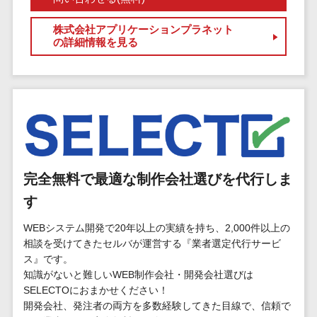
マイナンバー
コピーライ
ニメ・おも
請求書受領サービス>
人事（採用・
株式会社アプリケーションプラネット
ティング・
ちゃ
評価・教育）
の詳細情報を見る
電子帳簿保存サービス>
ネーミング
芸能・アー
写真撮影
ティスト・
予算管理システム>
会計ソフト>
タレントマネ
音楽
映像制作
ジメントシステ
会計システム>
特徴・強
グラフィッ
ム
み
出張管理システム>
クデザイン
人事評価シス
(2D・3D)
Pマーク取
テム
ファクタリングサービス>
得
アニメーシ
採用管理シス
完全無料で最適な制作会社選びを代行しま
ョン
債権管理システム>
英語での応
テム
対可能
す
イラスト
eラーニング
債務管理システム>
アワード表
ロゴ制作
（システム）
WEBシステム開発で20年以上の実績を持ち、2,000件以上の
彰歴あり
固定資産管理システム>
デジタルカ
eラーニング
相談を受けてきたセルバが運営する『業者選定代行サービ
全国対応可
タログ・電
ス』です。
（コンテンツ）
経理アウトソーシング>
子書籍
知識がないと難しいWEB制作会社・開発会社選びは
創業10年以
DX人材研修サ
SELECTOにおまかせください！
振込代行サービス>
上
コンサル
ービス
開発会社、発注者の両方を多数経験してきた目線で、信頼で
スタッフ数
ティング
リファレンス