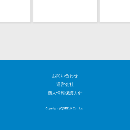
図面検索シス
テム
施工管理アプ
リ
報告書作成ツ
ール
フィールド業
務支援サービス
モバイルオー
ダーシステム
お問い合わせ
ホテル管理シ
運営会社
ステム
個人情報保護方針
HACCP管理ア
プリ
人材紹介シス
Copyright (C)SELVA Co., Ltd.
テム
人材派遣管理