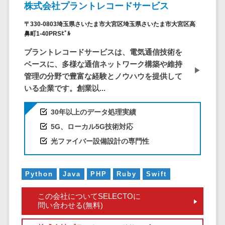
仮想通貨>
NFT>
株式会社プラントレコードサービス
ービス
官公庁・自治体向け
〒330-0803埼玉県さいたま市大宮区埼玉県さいたま市大宮区高
WAF
鼻町1-40PRSﾋﾞﾙ
GIS（地理情報システム）>
URLフィルタ
プラントレコードサービスは、電気通信技術を
リング
公共施設予約システム>
ベースに、多様な通信ネットワーク構築や維持
エンドポイン
その他官公庁・自治体向け>
管理の分野で豊富な経験とノウハウを提供して
トセキュリティ
いる企業です。創業以...
（EDR）
CASB
30年以上のデータ処理実績
ファイル暗号
5G、ローカル5G技術対応
化
光ファイバー設備設計の専門性
電話認証サー
ビス
DLPツール
Python
Java
PHP
Ruby
Swift
UTM
この会社についてSELECTOに
不正検知サー
問い合わせる(無料)
ビス