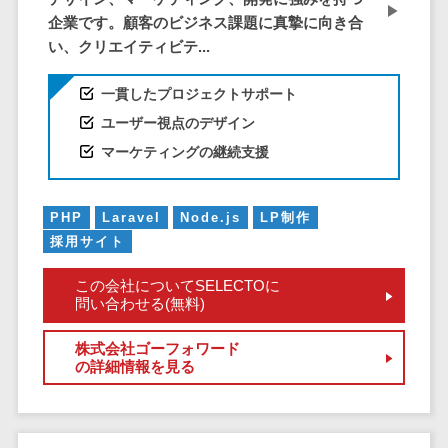
DM発送サービス>
EFOツール>
テム
企業です。顧客のビジネス課題に真摯に向き合
い、クリエイティビテ...
法務・総務
LP作成サービス>
電子契約シス
一貫したプロジェクトサポート
広告運用代行>
テム
ユーザー視点のデザイン
契約書レビュ
Webアンケートシステム>
マーケティングの継続支援
ーシステム
Web接客ツール>
MAツール>
契約書管理シ
ステム
動画配信システム>
PHP
Laravel
Node.js
LP制作
反社チェック
採用サイト
SNS管理ツール>
ツール
この会社についてSELECTOに
受付システム
LINEマーケティングツール>
問い合わせる(無料)
座席管理シス
SEOツール>
MEOツール>
テム
株式会社ゴーフォワード
の詳細情報を見る
イベント管理システム>
入退室管理シ
ステム
カスタマーサポート
CO2排出量管
コールセンターCRM>
理システム