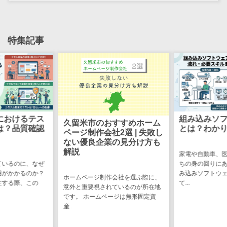
け
不動産管理サ
ービス
特集記事
不動産業務支
援サービス
不動産ホーム
ページ制作
不動産オーナ
ーアプリ
におけるテス
組み込みソ
久留米市のおすすめホーム
入居者管理ア
は？品質確認
とは？わか
ページ制作会社2選 | 失敗し
プリ
ない優良企業の見分け方も
解説
用地管理シス
家電や自動車、
テム
ているのに、なぜ
ちの身の回りに
用がかかるのか？
み込みソフトウ
ホームページ制作会社を選ぶ際に、
業界・業種特
注する際、この
て...
意外と重要視されているのが所在地
化型
です。 ホームページは無形固定資
保険代理店シ
産...
ステム