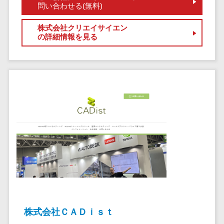
健康管理IoTサービス>
労務管理シス
問い合わせる(無料)
介護・福
長崎県
デジタルカタログ・電子書籍>
ネットワー
テム
芸能・アーティスト・音楽>
祉・老人ホ
外国人就労システム>
熊本県
ク構築・保
株式会社クリエイサイエン
コンサルティング
人事管理シス
ーム
特徴・強み
の詳細情報を見る
大分県
守・運用
産業保健サービス>
Web戦略/企画>
テム
製薬
Pマーク取得>
宮崎県
情シス・社
年末調整シス
マイナンバー>
動物病院
ブランディング>
内IT支援
鹿児島県
英語での応対可能>
テム
不動産・マ
AWS
人事（採用・評価・教育）
プロモーション>
沖縄県
健康管理シス
ンション
アワード表彰歴あり>
(Amazon
タレントマネジメントシステム>
テム
対応地域
EC・ネットショップ戦略>
建設・工務
Web
全国対応可>
創業10年以上>
ストレスチェ
人事評価システム>
店・住宅・
Services)
SEO対策>
ックサービス
国外
リフォーム
スタッフ数20人以上>
運用代行
採用管理システム>
シフト管理シ
EFO(入力フォーム最適化)>
ホテル・旅
スタッフ数50人以上>
ステム
eラーニング（システム）>
館
リスティン
コンバージョン率改善>
SNS>
業務可視化ツ
アジャイル開発>
UI/UXに強い>
旅行・観光
グ広告運用
eラーニング（コンテンツ）>
ール
事業戦略>
代行
スポーツ・
保守/運用も対応>
給与計算ソフ
DX人材研修サービス>
アウトドア
求人広告運
マーケティング
ト
要件定義から対応>
用代行
銀行・地
リファレンスチェックサービス>
Webマーケティング>
株式会社ＣＡＤｉｓｔ
給与前払いサ
銀・証券
Indeed運用
レベニューシェア可能>