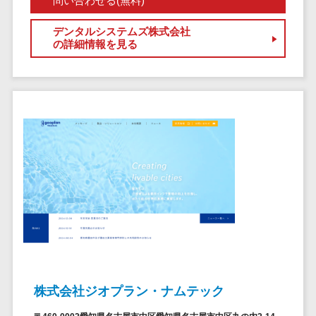
問い合わせる(無料)
サービス
帳票作成サービス>
文書管理シス
デンタルシステムズ株式会社
物流・流通向け
テム
の詳細情報を見る
車両管理システム>
Web電話帳
会議効率化ツ
商圏分析ツール>
ール
配送管理システム>
ナレッジ共有
ツール
バース予約システム>
バーチャルオ
運送業務支援システム>
フィスツール
ビジネスチャ
アルコールチェックアプリ>
ット
店舗業務支援システム>
デジタルサイ
ネージソフト
配送ルート最適化>
オンライン校
IT点呼サービス>
正ツール
株式会社ジオプラン・ナムテック
グループウェ
医療・介護業界向け