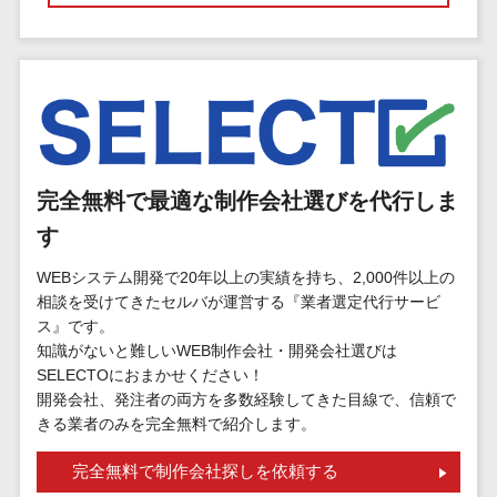
マイナンバー
コピーライ
ニメ・おも
請求書受領サービス>
人事（採用・
ティング・
ちゃ
評価・教育）
電子帳簿保存サービス>
ネーミング
芸能・アー
写真撮影
ティスト・
予算管理システム>
会計ソフト>
タレントマネ
音楽
映像制作
ジメントシステ
会計システム>
特徴・強
グラフィッ
ム
み
出張管理システム>
クデザイン
完全無料で最適な制作会社選びを代行しま
人事評価シス
(2D・3D)
Pマーク取
テム
す
ファクタリングサービス>
得
アニメーシ
採用管理シス
WEBシステム開発で20年以上の実績を持ち、2,000件以上の
ョン
債権管理システム>
英語での応
テム
相談を受けてきたセルバが運営する『業者選定代行サービ
対可能
イラスト
eラーニング
ス』です。
債務管理システム>
アワード表
ロゴ制作
（システム）
知識がないと難しいWEB制作会社・開発会社選びは
彰歴あり
固定資産管理システム>
SELECTOにおまかせください！
デジタルカ
eラーニング
開発会社、発注者の両方を多数経験してきた目線で、信頼で
全国対応可
タログ・電
（コンテンツ）
経理アウトソーシング>
きる業者のみを完全無料で紹介します。
子書籍
創業10年以
DX人材研修サ
振込代行サービス>
上
コンサル
ービス
完全無料で制作会社探しを依頼する
スタッフ数
ティング
リファレンス