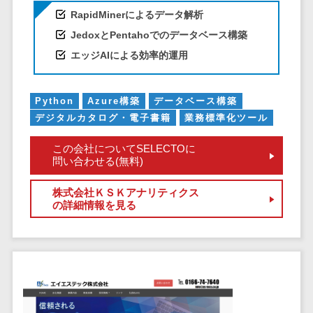
DM発送サービス>
EFOツール>
テム
RapidMinerによるデータ解析
JedoxとPentahoでのデータベース構築
法務・総務
LP作成サービス>
電子契約シス
エッジAIによる効率的運用
広告運用代行>
テム
契約書レビュ
Webアンケートシステム>
Python
Azure構築
データベース構築
ーシステム
デジタルカタログ・電子書籍
業務標準化ツール
Web接客ツール>
MAツール>
契約書管理シ
ステム
動画配信システム>
この会社についてSELECTOに
問い合わせる(無料)
反社チェック
SNS管理ツール>
ツール
株式会社ＫＳＫアナリティクス
受付システム
LINEマーケティングツール>
の詳細情報を見る
座席管理シス
SEOツール>
MEOツール>
テム
イベント管理システム>
入退室管理シ
ステム
カスタマーサポート
CO2排出量管
コールセンターCRM>
理システム