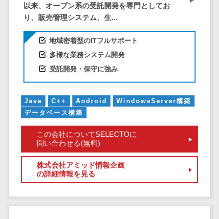
株主総会ツール>
以来、オープン系の受託開発を専門としてお
以下
事業戦略
経理・会計・
り、販売管理システム、生...
101～200万
ISMS管理ツール>
財務
マーケテ
円
ィング
経費精算シス
地域密着型のITフルサポート
リーガルリサーチサービス>
201～300万
テム
Webマーケ
多様な業務システム開発
円
ティング
安否確認サービス>
Web請求書シ
受託開発・保守に強み
301～500万
ステム
インフルエ
クラウドPBX>
円
ンサーマー
帳票発行サー
ケティング
501～1000
ビス
オンラインアシスタント>
Java
C++
Android
WindowsServer構築
万円
コンテンツ
請求書受領サ
データベース構築
会議室予約システム>
マーケティ
1000～
ービス
この会社についてSELECTOに
ング
1500万円
販売管理システム
電子帳簿保存
問い合わせる(無料)
SNSマーケ
SFAツール>
CRMツール>
1500～
サービス
ティング
5000万円
予算管理シス
株式会社アミッド情報企画
セールスDX（SFA/MA）>
の詳細情報を見る
動画マーケ
5001～
テム
ティング
10000万円
遠隔接客ツール>
会計ソフト
10000万円
ゲーム
会計システム
オンライン商談ツール>
以上
ソーシャル
出張管理シス