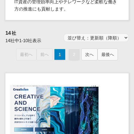
群馬県
IT資産の管理効率向上やテレワークなど柔軟な働き
PM
家電・電子機器>
フレームワーク
会員システム>
予約システム>
生活用品・
HubSpot>
kintone>
PMSシステム>
広島県>
山口県>
徳島県>
方の推進にも貢献します。
生産管理シス
埼玉県
文房具
基幹システ
飲食店・レストラン>
スマホアプリ開発>
OBIC製品>
テム
地図・位置情報・GPSシステム>
SpringFramework
千葉県
ム(ERP)
ファッショ
香川県>
愛媛県>
高知県>
工程管理シス
流通・小売>
SpringBoot
ン・アパレ
データベース構築>
東京都
顧客管理シ
店舗システム>
福岡県>
佐賀県>
長崎県>
テム
14
社
ル (1785)
ステム
Laravel
神奈川県
商業施設・テーマパーク・複合施
AWSサーバー構築>
オーダーエントリーシステム>
原価管理シス
14社中1-10社表示
(CRM)
ペット
熊本県>
大分県>
宮崎県>
CakePHP
新潟県
設>
テム
経理/会計シ
Azureサーバー構築>
農園・農業
Ruby on Rails
映像・動画システム>
富山県
鹿児島県>
沖縄県>
最初へ
前へ
1
2
次へ
最後へ
倉庫管理シス
美容室・サロン>
ステム
NPO・官公
Node.js
石川県
Linuxサーバー構築>
テム
シミュレーションシステム>
在庫管理シ
対応地域
庁
エステ・ネイル>
化粧品>
Django
福井県
需要予測シス
ステム
ネットワーク構築・保守・運用>
国外>
イベント・
オークションシステム>
AngularJS
山梨県
テム
ブライダル>
病院>
POSシステ
キャンペー
情シス・社内IT支援>
React
長野県
人事（労務管理）
ム
WEBサービ
ン
クリニック>
歯科医院>
勤怠管理システム>
Vue.js
岐阜県
ス
AWS (Amazon Web Services)>
勤怠管理シ
自動車・バ
NuxtJS
整体・整骨院>
静岡県
マッチングシ
ステム
イク
労務管理システム>
運用代行
ステム
ReactNative
愛知県
生産管理シ
家電・電子
介護・福祉・老人ホーム>
製薬>
リスティング広告運用代行>
人事管理システム>
予約システム
ステム
Flutter
三重県
機器
動物病院 >
求人広告運用代行>
会員システム
マッチング
滋賀県
飲食店・レ
年末調整システム>
構築