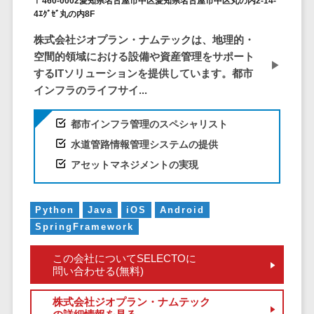
ア
〒460-0002愛知県名古屋市中区愛知県名古屋市中区丸の内2-14-
電子カルテ>
障害福祉ソフト>
4ｴｸﾞｾﾞ丸の内8F
社内SNS
介護ソフト>
株式会社ジオプラン・ナムテックは、地理的・
Web会議シス
空間的領域における設備や資産管理をサポート
オンライン診療システム>
テム
するITソリューションを提供しています。都市
プロジェクト
オンコール代行サービス>
インフラのライフサイ...
管理ツール
訪問看護ステーション向けサービ
電子証明書サ
都市インフラ管理のスペシャリスト
ス>
ービス
水道管路情報管理システムの提供
電子証明書サ
健康診断システム>
アセットマネジメントの実現
ービス
診療予約システム>
データセンタ
ー
歯科向け電子カルテ>
Python
Java
iOS
Android
クラウド基盤
SpringFramework
歯科予約システム>
クローニング
この会社についてSELECTOに
ツール
リハビリ管理システム>
問い合わせる(無料)
データセンタ
医薬品在庫管理システム>
ー監視自動化
株式会社ジオプラン・ナムテック