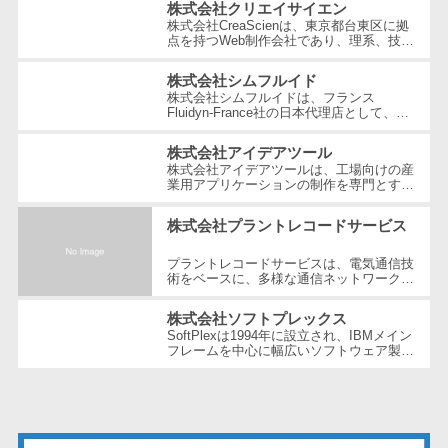
テム
株式会社クリエイサイエン
株式会社CreaScienは、東京都台東区に拠
RPAツール
点を持つWeb制作会社であり、理系、技
術、そしてWeb3の領域での強みを活かし
帳票作成サー
たクリエイティブ制作を行っています。
株式会社シムフルイド
ビス
独...
株式会社シムフルイドは、フランス
Fluidyn-France社の日本代理店として、最
物流・流通向
先端のCFD（数値流体力学）解析手法を駆
け
使した高精度な製品を提供しています。設
株式会社アイデアツール
立...
車両管理シス
株式会社アイデアツールは、工場向けの産
業用アプリケーションの制作を専門とする
テム
ソフトウェア会社です。自動車・光学レン
ズ・バッテリー工場など多岐にわた...
商圏分析ツー
株式会社プラントレコードサービス
ル
プラントレコードサービスは、電気通信技
配送管理シス
術をベースに、多様な通信ネットワーク構
築や維持管理の分野で豊富な経験とノウハ
テム
ウを提供している企業です。創業以...
株式会社ソフトプレックス
バース予約シ
SoftPlexは1994年に設立され、IBMメイン
ステム
フレームを中心に幅広いソフトウェア製品
やサービスを提供する企業です。特にメイ
運送業務支援
ンフレーム周りの問題解決や運用の効...
システム
アルコールチ