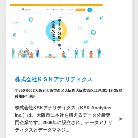
セールスイネーブルメントツール>
ゲーム
テム
コンシュー
ファクタリン
名刺管理サービス>
マーゲーム
グサービス
インサイドセールス代行サービス>
その他
債権管理シス
Web3.0
テム
マーケティング
AI
メール配信システム>
債務管理シス
テム
AR/VR
デジタル資産管理システム>
固定資産管理
IoT
システム
商品情報管理システム>
補助金・助
株式会社ＫＳＫアナリティクス
経理アウトソ
成金サポー
チケット管理システム>
ーシング
ト
〒550-0002大阪府大阪市西区大阪府大阪市西区江戸堀1-18-35肥
SNSキャンペーンツール>
振込代行サー
後橋IPﾋﾞﾙ6F
ビス
予約管理システム>
株式会社KSKアナリティクス（KSK Analytics
請求代行サー
Inc.）は、大阪市に本社を構えるデータ分析専
広告効果測定ツール>
ビス
門企業です。2006年に設立され、データアナリ
送金サービス
ティクスとデータマネジ...
リード獲得ツール>
税務申告シス