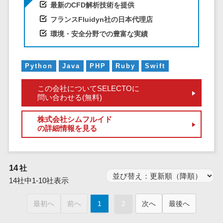
仮想通貨>
NFT>
最新のCFD解析技術を提供
ービス
フランスFluidyn社の日本代理店
官公庁・自治体向け
WAF
環境・安全分野での豊富な実績
GIS（地理情報システム）>
URLフィルタ
リング
公共施設予約システム>
エンドポイン
Python
Java
PHP
Ruby
Swift
その他官公庁・自治体向け>
トセキュリティ
この会社についてSELECTOに
（EDR）
問い合わせる(無料)
CASB
ファイル暗号
株式会社シムフルイド
の詳細情報を見る
化
電話認証サー
ビス
14
社
DLPツール
14社中1-10社表示
UTM
不正検知サー
最初へ
前へ
1
2
次へ
最後へ
ビス