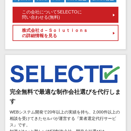
EFOツール
サーバー・ネットワーク監視>
この会社についてSELECTOに
LP作成サービ
問い合わせる(無料)
ス
設備監視システム>
株式会社ｄ－Ｓｏｌｕｔｉｏｎｓ
広告運用代行
ID管理システム>
の詳細情報を見る
Webアンケー
システム連携ツール（iPaaS）>
トシステム
Web接客ツー
クラウド接続サービス>
ル
キッティングサービス>
MAツール
動画配信シス
情シスアウトソーシング>
テム
セキュリティ
完全無料で最適な制作会社選びを代行しま
SNS管理ツー
標的型攻撃メール対策>
ル
す
LINEマーケテ
セキュリティ・脆弱性診断>
WEBシステム開発で20年以上の実績を持ち、2,000件以上の
ィングツール
相談を受けてきたセルバが運営する『業者選定代行サービ
ペネトレーションテスト>
SEOツール
ス』です。