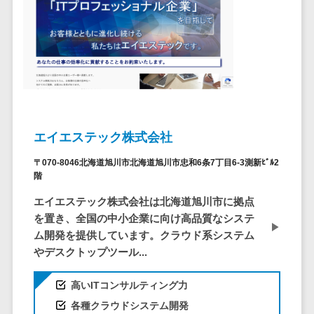
自動音声応答システム(IVR)>
株主総会ツー
ル
AI自動電話応答>
ISMS管理ツー
コールセンター音声認識>
ル
リーガルリサ
カスタマーサクセスツール>
ーチサービス
ITサービスマネジメントツール>
安否確認サー
エイエステック株式会社
ビス
問い合わせ管理システム>
〒070-8046北海道旭川市北海道旭川市忠和6条7丁目6-3測新ﾋﾞﾙ2
クラウドPBX
階
遠隔サポートツール>
オンラインア
エイエステック株式会社は北海道旭川市に拠点
シスタント
コールセンター代行サービス>
を置き、全国の中小企業に向け高品質なシステ
会議室予約シ
通話録音・解析システム>
ム開発を提供しています。クラウド系システム
ステム
やデスクトップツール...
販売管理シス
チャットボット>
FAQシステム>
テム
高いITコンサルティング力
コミュニケーション
SFAツール
オンラインストレージ（ファイル
各種クラウドシステム開発