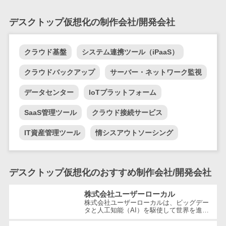
業務全般
業務標準化ツ
デスクトップ仮想化の制作会社/開発会社
ール
FAX配信システ
クラウド基盤
システム連携ツール（iPaaS）
ム
FAX受信サービ
クラウドバックアップ
サーバー・ネットワーク監視
ス
データセンター
IoTプラットフォーム
帳票配信サー
ビス
SaaS管理ツール
クラウド接続サービス
BPMツール
IT資産管理ツール
情シスアウトソーシング
ChatGPTサー
ビス
ワークフロー
デスクトップ仮想化のおすすめ制作会社/開発会社
システム
マニュアル作
株式会社ユーザーローカル
成ツール
株式会社ユーザーローカルは、ビッグデー
タと人工知能（AI）を駆使して世界を進化
物品管理シス
させることを経営理念とする、日本を代表
する技術ベンチャー企業です。国内...