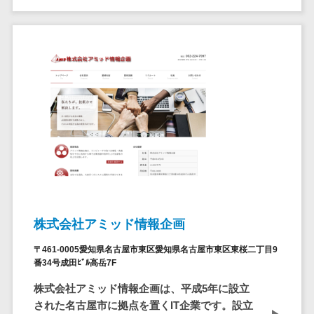
請求代行サービス>
20人以上
チェックサービ
送金サービス>
Web戦略/企
スタッフ数
ス
画
50人以上
従業員満足度
税務申告システム>
ブランディ
アジャイル
調査・人材定着
法務・総務
ング
開発
化ツール
電子契約システム>
プロモーシ
UI/UXに強
1on1ツール
ョン
い
適性検査サー
契約書レビューシステム>
EC・ネット
保守/運用も
ビス
契約書管理システム>
ショップ戦
対応
Web面接シス
略
要件定義か
テム
反社チェックツール>
SEO対策
ら対応
エンゲージメ
受付システム>
EFO(入力フ
レベニュー
ントツール
株式会社アミッド情報企画
ォーム最適
シェア可能
座席管理システム>
ダイレクトリ
化)
〒461-0005愛知県名古屋市東区愛知県名古屋市東区東桜二丁目9
クルーティング
予算管理
番34号成田ﾋﾞﾙ高岳7F
入退室管理システム>
コンバージ
サービス
システム
ョン率改善
株式会社アミッド情報企画は、平成5年に設立
採用代行サー
CO2排出量管理システム>
された名古屋市に拠点を置くIT企業です。設立
SNS
～100万円
ビス