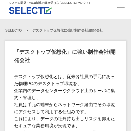
得意業界
ECサイト構築>
ECカートシステム>
システム開発・WEB制作の業者選びならSELECTO(セレクト)
都道府県
SpringFramework>
SpringBoot>
人材>
製造業>
システム開発
北海道>
青森県>
岩手県>
販売管理システム>
言語・スキル
対応業務
システムジ
対応地域
得意分
Laravel>
CakePHP>
工業・インフラ・物流>
コンサル・PM>
宮城県>
秋田県>
山形県>
言語
WEBサイ
ャンル
全国
野・特徴
受注・発注管理システム>
Ruby on Rails>
Node.js>
食品・飲料>
IT・Webサービス>
SELECTO
デスクトップ仮想化に強い制作会社/開発会社
基幹システム(ERP)>
ト制作
Python
全国
販売管理・生
得意業界
福島県>
茨城県>
栃木県>
購買管理システム>
LP制作
産管理
Django>
AngularJS>
React>
Java
都道府県
インテリア・雑貨>
顧客管理システム(CRM)>
群馬県>
埼玉県>
千葉県>
ERP（基幹業
人材
オウンドメ
生産管理システム>
PHP
Vue.js>
NuxtJS>
「デスクトップ仮想化」に強い制作会社/開
ベビー・キッズ>
経理/会計システム>
務システム）
ディア
製造業
北海道
Ruby
東京都>
神奈川県>
新潟県>
発会社
工程管理システム>
在庫管理シス
ReactNative>
Flutter>
採用サイト
工業・イン
生活用品・文房具>
青森県
在庫管理システム>
Swift
富山県>
石川県>
福井県>
テム
フラ・物流
企業サイト
原価管理システム>
岩手県
Perl
構築
ファッション・アパレル (1785)>
デスクトップ仮想化とは、従来各社員の手元にあっ
POSシステム>
ECカートシス
食品・飲料
WordPress
山梨県>
長野県>
岐阜県>
AWS構築>
Linux構築>
宮城県
C++
倉庫管理システム>
た物理PCのデスクトップ環境を、
テム
構築
ペット>
農園・農業>
IT・Webサ
勤怠管理システム>
秋田県
企業内のデータセンターやクラウド上のサーバに集
Go
静岡県>
愛知県>
三重県>
WindowsServer構築>
販売管理シス
需要予測システム>
ービス
ECサイト構
約・管理し、
山形県
NPO・官公庁>
Kotlin
生産管理システム>
テム
築
インテリ
滋賀県>
京都府>
大阪府>
Azure構築>
Oracle>
社員は手元の端末からネットワーク経由でその環境
WEBサービス
福島県
VBA
受注・発注管
ア・雑貨
イベント・キャンペーン>
マッチングシステム>
システム
にアクセスして利用する仕組みです。
マッチングシステム>
茨城県
兵庫県>
奈良県>
和歌山県>
パッケージ
iOS
理システム
開発
これにより、データの社外持ち出しリスクを抑えた
ベビー・キ
自動車・バイク>
ポータルサイト(データベース型)>
SAP>
Salesforce>
Access>
栃木県
Android
購買管理シス
予約システム>
会員システム>
セキュアな業務環境が実現でき、
ッズ
コンサル・
鳥取県>
島根県>
岡山県>
テム