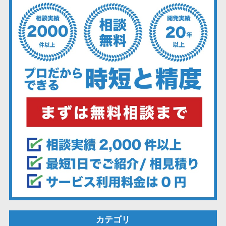
ェックアプリ
店舗業務支援
システム
配送ルート最
適化
IT点呼サービス
医療・介護業
界向け
電子カルテ
障害福祉ソフ
ト
介護ソフト
オンライン診
療システム
オンコール代
行サービス
カテゴリ
訪問看護ステ