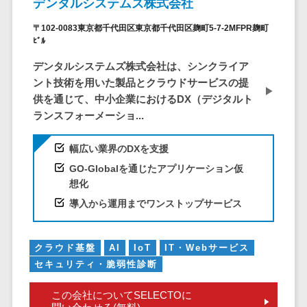
デンタルシステムズ株式会社
問い合わせ管
電話認証サービス>
DLPツール>
理システム
〒102-0083東京都千代田区東京都千代田区麹町5-7-2MFPR麹町
UTM>
不正検知サービス>
遠隔サポート
ﾋﾞﾙ
ツール
業務全般
デンタルシステムズ株式会社は、シンクライア
業務標準化ツール>
コールセンタ
ント技術を用いた製品とクラウドサービスの提
ー代行サービス
供を通じて、中小企業におけるDX（デジタルト
FAX配信システム>
通話録音・解
ランスフォーメーショ...
析システム
FAX受信サービス>
チャットボッ
幅広い業界のDXを支援
帳票配信サービス>
ト
GO-Globalを通じたアプリケーション仮
BPMツール>
FAQシステム
想化
導入から運用までワンストップサービス
コミュニケー
ChatGPTサービス>
ション
ワークフローシステム>
オンラインス
クラウド基盤
AI
IoT
IT・Webサービス
トレージ（ファ
マニュアル作成ツール>
セキュリティ・脆弱性診断
イル共有）
物品管理システム>
RPAツール>
ファイル転送
この会社についてSELECTOに