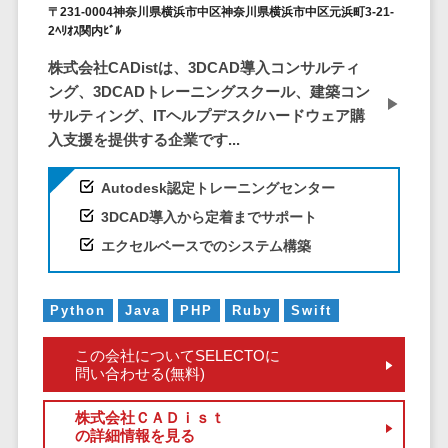
ービス
従業員満足度調査・人材定着化ツ
インフルエンサーマーケティング>
〒231-0004神奈川県横浜市中区神奈川県横浜市中区元浜町3-21-
代行
保険
ール>
給与計算アウ
2ﾍﾘｵｽ関内ﾋﾞﾙ
予算管理システム
SNS運用
税理士・会
コンテンツマーケティング>
トソーシング
～100万円以下>
101～200万円>
株式会社CADistは、3DCAD導入コンサルティ
計士
1on1ツール>
LINE運用代
年末調整アウ
SNSマーケティング>
ング、3DCADトレーニングスクール、建築コン
行
弁護士
201～300万円>
301～500万円>
トソーシング
適性検査サービス>
サルティング、ITヘルプデスク/ハードウェア購
YouTube運
社労士
動画マーケティング>
福利厚生アウ
501～1000万円>
入支援を提供する企業です...
用代行
Web面接システム>
行政書士
トソーシング
ゲーム
WordPress
1000～1500万円>
大学・高
エンゲージメントツール>
Autodesk認定トレーニングセンター
ソーシャルゲーム>
フリーランス
構築・運用
校・専門学
管理システム
3DCAD導入から定着までサポート
1500～5000万円>
ダイレクトリクルーティングサー
コンシューマーゲーム>
校
コンテン
社宅管理サー
エクセルベースでのシステム構築
ビス>
ツ制作
5001～10000万円>
学習塾・予
ビス
その他
コンテンツ
備校
採用代行サービス>
Web3.0>
AI>
AR/VR>
IoT>
健康管理IoTサ
10000万円以上>
制作
Python
Java
PHP
Ruby
Swift
保育園・幼
ービス
経理・会計・財務
補助金・助成金サポート>
ライティン
稚園
外国人就労シ
経費精算システム>
この会社についてSELECTOに
グ
葬儀・墓
ステム
問い合わせる(無料)
編集・校正
石・仏壇
Web請求書システム>
産業保健サー
インタビュ
お寺・神社
株式会社ＣＡＤｉｓｔ
ビス
帳票発行サービス>
の詳細情報を見る
ー
ゲーム・ア