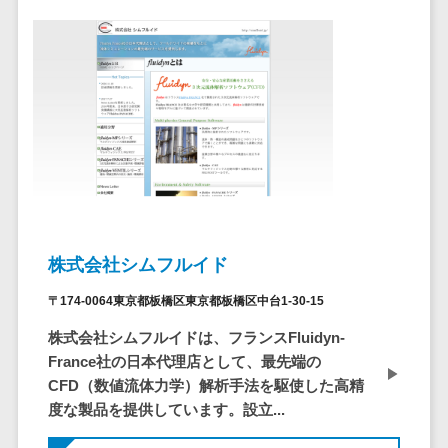
ペネトレーシ
その他業務支援サービス>
ョンテスト
標的型攻撃メ
データ分析・活用
ール訓練サービ
音声データ活用>
ス
議事録作成ツール>
認証システム
テキストマイニングツール>
ログ管理シス
テム
VOC分析ツール>
BIツール>
クラウド型セ
ETLツール>
音声合成ツール>
キュリティカメ
ラ
株式会社シムフルイド
AI翻訳サービス>
メールセキュ
〒174-0064東京都板橋区東京都板橋区中台1-30-15
リティ
アノテーションツール>
株式会社シムフルイドは、フランスFluidyn-
メール・ファ
データ化サービス>
France社の日本代理店として、最先端の
イル無害化
CFD（数値流体力学）解析手法を駆使した高精
画像解析・画像検査>
サンドボック
度な製品を提供しています。設立...
ス
ブロックチェーン
委託先管理サ