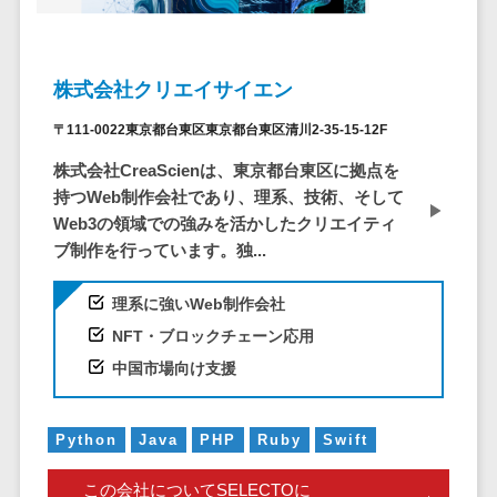
システム
ストラン
PMSシステム
AWS構築
京都府
不動産・マンション>
Indeed運用代行>
SNS運用>
健康管理システム>
ポータルサ
流通・小売
地図・位置情
Linux構築
大阪府
建設・工務店・住宅・リフォーム>
LINE運用代行>
イト(データ
報・GPSシステ
ストレスチェックサービス>
商業施設・
WindowsServer構
兵庫県
株式会社クリエイサイエン
ベース型)
ム
テーマパー
ホテル・旅館>
旅行・観光>
築
YouTube運用代行>
奈良県
シフト管理システム>
会員システ
ク・複合施
店舗システム
〒111-0022東京都台東区東京都台東区清川2-35-15-12F
Azure構築
和歌山県
スポーツ・アウトドア>
WordPress構築・運用>
ム
設
業務可視化ツール>
オーダーエン
Oracle
鳥取県
株式会社CreaScienは、東京都台東区に拠点を
予約システ
美容室・サ
トリーシステム
銀行・地銀・証券>
保険>
コンテンツ制作
給与計算ソフト>
持つWeb制作会社であり、理系、技術、そして
パッケージ
島根県
ム
ロン
映像・動画シ
コンテンツ制作>
ライティング>
Web3の領域での強みを活かしたクリエイティ
SAP
税理士・会計士>
弁護士>
岡山県
スマホアプ
エステ・ネ
給与前払いサービス>
ステム
ブ制作を行っています。独...
編集・校正>
インタビュー>
Salesforce
リ開発
広島県
イル
シミュレーシ
社労士>
行政書士>
給与計算アウトソーシング>
Access
データベー
山口県
化粧品
ョンシステム
コピーライティング・ネーミング>
理系に強いWeb制作会社
大学・高校・専門学校>
ス構築
HubSpot
年末調整アウトソーシング>
徳島県
ブライダル
オークション
NFT・ブロックチェーン応用
写真撮影>
映像制作>
AWSサーバ
kintone
システム
香川県
学習塾・予備校>
病院
中国市場向け支援
福利厚生アウトソーシング>
ー構築
OBIC製品
グラフィックデザイン(2D・3D)>
愛媛県
人事（労務管
クリニック
保育園・幼稚園>
Azureサー
フリーランス管理システム>
理）
高知県
歯科医院
アニメーション>
イラスト>
バー構築
Python
Java
PHP
Ruby
Swift
葬儀・墓石・仏壇>
お寺・神社>
勤怠管理シス
福岡県
整体・整骨
社宅管理サービス>
Linuxサー
テム
ロゴ制作>
院
佐賀県
この会社についてSELECTOに
ゲーム・アニメ・おもちゃ>
バー構築