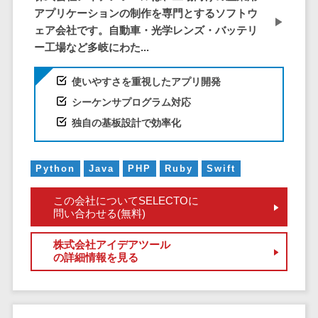
ID管理システ
アプリケーションの制作を専門とするソフトウ
ム
フィールド業務支援サービス>
ェア会社です。自動車・光学レンズ・バッテリ
システム連携
ー工場など多岐にわた...
モバイルオーダーシステム>
ツール
（iPaaS）
使いやすさを重視したアプリ開発
ホテル管理システム>
クラウド接続
シーケンサプログラム対応
HACCP管理アプリ>
サービス
独自の基板設計で効率化
キッティング
人材紹介システム>
サービス
人材派遣管理システム>
Python
Java
PHP
Ruby
Swift
情シスアウト
ソーシング
園務支援システム>
この会社についてSELECTOに
セキュリティ
問い合わせる(無料)
校務支援システム>
株式会社アイデアツール
標的型攻撃メ
Web出願システム>
の詳細情報を見る
ール対策
バーチャル試着システム>
セキュリテ
ィ・脆弱性診断
農業支援システム>