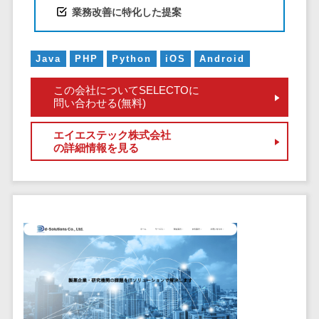
CRMツール
共有）>
業務改善に特化した提案
セールス
ファイル転送サービス>
DX（SFA/MA）
Java
PHP
Python
iOS
Android
遠隔接客ツー
文書管理システム>
Web電話帳>
ル
この会社についてSELECTOに
会議効率化ツール>
オンライン商
問い合わせる(無料)
談ツール
ナレッジ共有ツール>
セールスイネ
エイエステック株式会社
の詳細情報を見る
バーチャルオフィスツール>
ーブルメントツ
ール
ビジネスチャット>
名刺管理サー
デジタルサイネージソフト>
ビス
インサイドセ
オンライン校正ツール>
ールス代行サー
グループウェア>
社内SNS>
ビス
マーケティン
Web会議システム>
グ
プロジェクト管理ツール>
メール配信シ