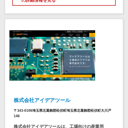
の詳細情報を見る
クラウドバッ
電子薬歴システム>
クアップ
不動産業界向け
デスクトップ
不動産管理サービス>
仮想化
不動産業務支援サービス>
IoT空調制御
IoTプラットフ
不動産ホームページ制作>
ォーム
不動産オーナーアプリ>
IT資産管理ツー
ル
入居者管理アプリ>
SaaS管理ツー
用地管理システム>
ル
モバイルデバ
業界・業種特化型
イス管理
保険代理店システム>
株式会社アイデアツール
サーバー・ネ
図面検索システム>
ットワーク監視
〒343-0106埼玉県北葛飾郡松伏町埼玉県北葛飾郡松伏町大川戸
設備監視シス
施工管理アプリ>
146
テム
株式会社アイデアツールは、工場向けの産業用
報告書作成ツール>