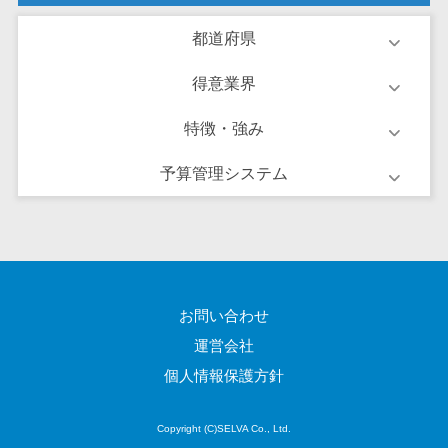
ーション向けサ
ービス
都道府県
健康診断シス
得意業界
テム
診療予約シス
特徴・強み
テム
歯科向け電子
予算管理システム
カルテ
歯科予約シス
テム
リハビリ管理
システム
お問い合わせ
医薬品在庫管
運営会社
理システム
個人情報保護方針
電子薬歴シス
テム
Copyright (C)SELVA Co., Ltd.
不動産業界向