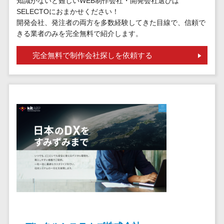
知識がないと難しいWEB制作会社・開発会社選びは
標的型攻撃メール訓練サービス>
MEOツール
SELECTOにおまかせください！
イベント管理
認証システム>
開発会社、発注者の両方を多数経験してきた目線で、信頼で
システム
きる業者のみを完全無料で紹介します。
ログ管理システム>
カスタマーサ
完全無料で制作会社探しを依頼する
ポート
クラウド型セキュリティカメラ>
コールセンタ
メールセキュリティ>
ーCRM
自動音声応答
メール・ファイル無害化>
システム(IVR)
サンドボックス>
AI自動電話応
答
委託先管理サービス>
WAF>
コールセンタ
URLフィルタリング>
ー音声認識
カスタマーサ
エンドポイントセキュリティ
クセスツール
（EDR）>
ITサービスマネ
CASB>
ファイル暗号化>
ジメントツール