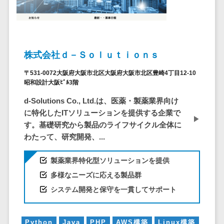
ステム
電子証明書サービス
デジタル資産
電子証明書サービス>
管理システム
データセンター>
クラウド基盤>
商品情報管理
株式会社ｄ－Ｓｏｌｕｔｉｏｎｓ
システム
クローニングツール>
〒531-0072大阪府大阪市北区大阪府大阪市北区豊崎4丁目12-10
チケット管理
昭和設計大阪ﾋﾞﾙ3階
データセンター監視自動化>
システム
d-Solutions Co., Ltd.は、医薬・製薬業界向け
SNSキャンペ
クラウドバックアップ>
に特化したITソリューションを提供する企業で
ーンツール
す。基礎研究から製品のライフサイクル全体に
デスクトップ仮想化>
予約管理シス
わたって、研究開発、...
テム
IoT空調制御>
広告効果測定
製薬業界特化型ソリューションを提供
IoTプラットフォーム>
ツール
多様なニーズに応える製品群
リード獲得ツ
IT資産管理ツール>
システム開発と保守を一貫してサポート
ール
SaaS管理ツール>
DM発送サービ
ス
Python
Java
PHP
AWS構築
Linux構築
モバイルデバイス管理>