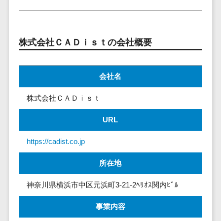
業務全般
業務標準化ツ
ール
株式会社ＣＡＤｉｓｔの会社概要
FAX配信システ
ム
FAX受信サービ
会社名
ス
帳票配信サー
株式会社ＣＡＤｉｓｔ
ビス
URL
BPMツール
ChatGPTサー
https://cadist.co.jp
ビス
ワークフロー
所在地
システム
神奈川県横浜市中区元浜町3-21-2ﾍﾘｵｽ関内ﾋﾞﾙ
マニュアル作
成ツール
事業内容
物品管理シス