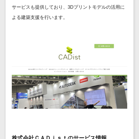
ービス
従業員満足度調査・人材定着化ツ
インフルエンサーマーケティング>
代行
保険
サービスも提供しており、3Dプリントモデルの活用に
ール>
給与計算アウ
予算管理システム
SNS運用
税理士・会
コンテンツマーケティング>
トソーシング
よる建築支援を行います。
～100万円以下>
101～200万円>
計士
1on1ツール>
LINE運用代
年末調整アウ
SNSマーケティング>
行
弁護士
201～300万円>
301～500万円>
トソーシング
適性検査サービス>
YouTube運
社労士
動画マーケティング>
福利厚生アウ
501～1000万円>
用代行
Web面接システム>
行政書士
トソーシング
ゲーム
WordPress
1000～1500万円>
大学・高
エンゲージメントツール>
ソーシャルゲーム>
フリーランス
構築・運用
校・専門学
管理システム
1500～5000万円>
ダイレクトリクルーティングサー
コンシューマーゲーム>
校
コンテン
社宅管理サー
ビス>
ツ制作
5001～10000万円>
学習塾・予
ビス
その他
コンテンツ
備校
採用代行サービス>
Web3.0>
AI>
AR/VR>
IoT>
健康管理IoTサ
10000万円以上>
制作
保育園・幼
ービス
経理・会計・財務
補助金・助成金サポート>
ライティン
稚園
外国人就労シ
経費精算システム>
グ
葬儀・墓
ステム
編集・校正
石・仏壇
Web請求書システム>
産業保健サー
インタビュ
お寺・神社
ビス
帳票発行サービス>
ー
株式会社ＣＡＤｉｓｔのサービス情報
ゲーム・ア