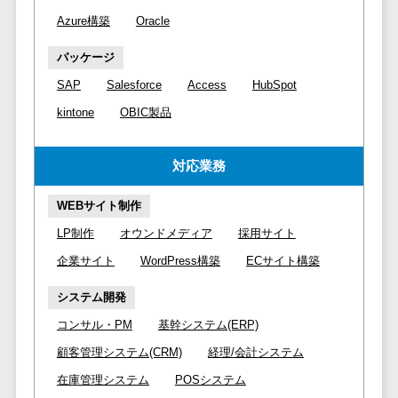
請求代行サービス>
20人以上
チェックサービ
Azure構築
Oracle
送金サービス>
Web戦略/企
スタッフ数
ス
パッケージ
画
50人以上
従業員満足度
税務申告システム>
SAP
Salesforce
Access
HubSpot
ブランディ
アジャイル
調査・人材定着
法務・総務
ング
開発
化ツール
kintone
OBIC製品
電子契約システム>
プロモーシ
UI/UXに強
1on1ツール
ョン
い
適性検査サー
契約書レビューシステム>
対応業務
EC・ネット
保守/運用も
ビス
契約書管理システム>
ショップ戦
対応
WEBサイト制作
Web面接シス
略
要件定義か
テム
反社チェックツール>
LP制作
オウンドメディア
採用サイト
SEO対策
ら対応
エンゲージメ
企業サイト
WordPress構築
ECサイト構築
受付システム>
EFO(入力フ
レベニュー
ントツール
ォーム最適
シェア可能
システム開発
座席管理システム>
ダイレクトリ
化)
クルーティング
予算管理
コンサル・PM
基幹システム(ERP)
入退室管理システム>
コンバージ
サービス
システム
顧客管理システム(CRM)
経理/会計システム
ョン率改善
採用代行サー
CO2排出量管理システム>
在庫管理システム
POSシステム
SNS
～100万円
ビス