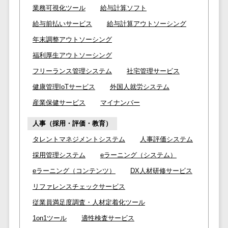
CRMツール
共有）>
業務可視化ツール
給与計算ソフト
セールス
給与前払いサービス
給与計算アウトソーシング
ファイル転送サービス>
DX（SFA/MA）
年末調整アウトソーシング
遠隔接客ツー
文書管理システム>
Web電話帳>
ル
福利厚生アウトソーシング
会議効率化ツール>
オンライン商
フリーランス管理システム
社宅管理サービス
談ツール
ナレッジ共有ツール>
健康管理IoTサービス
外国人就労システム
セールスイネ
産業保健サービス
マイナンバー
バーチャルオフィスツール>
ーブルメントツ
ール
人事（採用・評価・教育）
ビジネスチャット>
名刺管理サー
タレントマネジメントシステム
人事評価システム
デジタルサイネージソフト>
ビス
採用管理システム
eラーニング（システム）
インサイドセ
オンライン校正ツール>
eラーニング（コンテンツ）
DX人材研修サービス
ールス代行サー
グループウェア>
社内SNS>
ビス
リファレンスチェックサービス
マーケティン
従業員満足度調査・人材定着化ツール
Web会議システム>
グ
1on1ツール
適性検査サービス
プロジェクト管理ツール>
メール配信シ