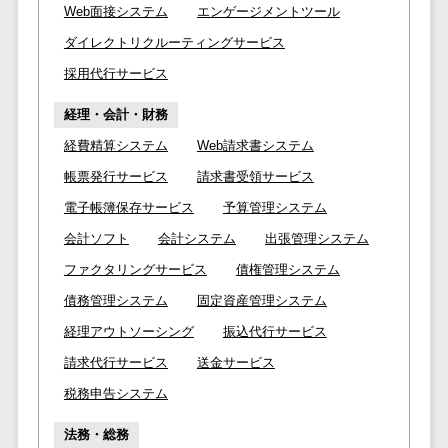
Web面接システム
エンゲージメントツール
ステム
電子証明書サービス
ダイレクトリクルーティングサービス
デジタル資産
電子証明書サービス>
採用代行サービス
管理システム
データセンター>
クラウド基盤>
商品情報管理
経理・会計・財務
システム
クローニングツール>
経費精算システム
Web請求書システム
チケット管理
データセンター監視自動化>
帳票発行サービス
請求書受領サービス
システム
電子帳簿保存サービス
予算管理システム
SNSキャンペ
クラウドバックアップ>
ーンツール
会計ソフト
会計システム
出張管理システム
デスクトップ仮想化>
予約管理シス
ファクタリングサービス
債権管理システム
テム
IoT空調制御>
債務管理システム
固定資産管理システム
広告効果測定
IoTプラットフォーム>
経理アウトソーシング
振込代行サービス
ツール
請求代行サービス
送金サービス
リード獲得ツ
IT資産管理ツール>
ール
税務申告システム
SaaS管理ツール>
DM発送サービ
法務・総務
ス
モバイルデバイス管理>