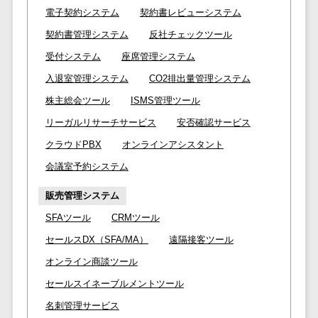
電子契約システム
契約書レビューシステム
EFOツール
サーバー・ネットワーク監視>
契約書管理システム
反社チェックツール
LP作成サービ
ス
設備監視システム>
受付システム
座席管理システム
広告運用代行
入退室管理システム
CO2排出量管理システム
ID管理システム>
Webアンケー
株主総会ツール
ISMS管理ツール
システム連携ツール（iPaaS）>
トシステム
リーガルリサーチサービス
安否確認サービス
Web接客ツー
クラウド接続サービス>
クラウドPBX
オンラインアシスタント
ル
キッティングサービス>
会議室予約システム
MAツール
動画配信シス
情シスアウトソーシング>
販売管理システム
テム
SFAツール
CRMツール
セキュリティ
SNS管理ツー
標的型攻撃メール対策>
セールスDX（SFA/MA）
遠隔接客ツール
ル
オンライン商談ツール
LINEマーケテ
セキュリティ・脆弱性診断>
ィングツール
セールスイネーブルメントツール
ペネトレーションテスト>
SEOツール
名刺管理サービス