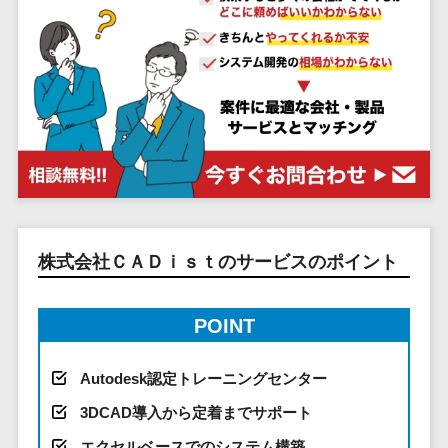
システム
ストラン
PMSシステム
AWS構築
京都府
不動産・マンション>
Indeed運用代行>
SNS運用>
健康管理システム>
ポータルサ
流通・小売
地図・位置情
Linux構築
大阪府
建設・工務店・住宅・リフォーム>
LINE運用代行>
イト(データ
報・GPSシステ
ストレスチェックサービス>
商業施設・
WindowsServer構
兵庫県
ベース型)
ム
テーマパー
ホテル・旅館>
旅行・観光>
築
YouTube運用代行>
奈良県
シフト管理システム>
会員システ
ク・複合施
店舗システム
Azure構築
和歌山県
スポーツ・アウトドア>
WordPress構築・運用>
ム
設
業務可視化ツール>
オーダーエン
Oracle
鳥取県
予約システ
美容室・サ
トリーシステム
銀行・地銀・証券>
保険>
コンテンツ制作
給与計算ソフト>
パッケージ
島根県
ム
ロン
映像・動画シ
コンテンツ制作>
ライティング>
SAP
税理士・会計士>
弁護士>
岡山県
スマホアプ
エステ・ネ
給与前払いサービス>
ステム
編集・校正>
インタビュー>
Salesforce
リ開発
広島県
イル
シミュレーシ
社労士>
行政書士>
給与計算アウトソーシング>
株式会社ＣＡＤｉｓｔのサービスのポイント
Access
データベー
山口県
化粧品
ョンシステム
コピーライティング・ネーミング>
大学・高校・専門学校>
ス構築
HubSpot
年末調整アウトソーシング>
徳島県
ブライダル
オークション
写真撮影>
映像制作>
AWSサーバ
kintone
システム
香川県
POINT
学習塾・予備校>
病院
福利厚生アウトソーシング>
ー構築
OBIC製品
グラフィックデザイン(2D・3D)>
愛媛県
人事（労務管
クリニック
保育園・幼稚園>
Azureサー
フリーランス管理システム>
理）
Autodesk認定トレーニングセンター
高知県
歯科医院
アニメーション>
イラスト>
バー構築
葬儀・墓石・仏壇>
お寺・神社>
勤怠管理シス
福岡県
整体・整骨
社宅管理サービス>
3DCAD導入から定着までサポート
Linuxサー
テム
ロゴ制作>
院
佐賀県
ゲーム・アニメ・おもちゃ>
エクセルベースでのシステム構築
バー構築