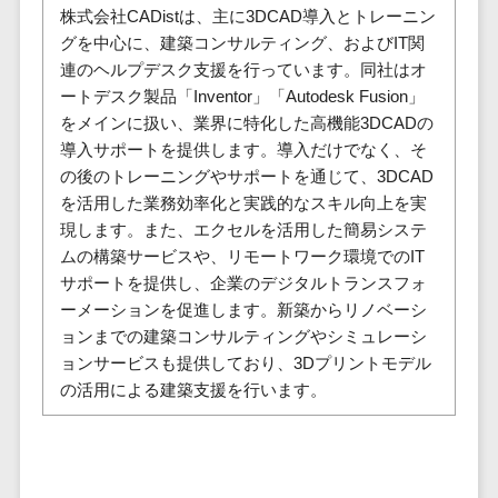
テム
株式会社CADistは、主に3DCAD導入とトレーニン
RPAツール
グを中心に、建築コンサルティング、およびIT関
帳票作成サー
連のヘルプデスク支援を行っています。同社はオ
ビス
ートデスク製品「Inventor」「Autodesk Fusion」
をメインに扱い、業界に特化した高機能3DCADの
物流・流通向
導入サポートを提供します。導入だけでなく、そ
け
の後のトレーニングやサポートを通じて、3DCAD
車両管理シス
を活用した業務効率化と実践的なスキル向上を実
テム
現します。また、エクセルを活用した簡易システ
商圏分析ツー
ムの構築サービスや、リモートワーク環境でのIT
ル
サポートを提供し、企業のデジタルトランスフォ
配送管理シス
ーメーションを促進します。新築からリノベーシ
テム
ョンまでの建築コンサルティングやシミュレーシ
バース予約シ
ョンサービスも提供しており、3Dプリントモデル
ステム
の活用による建築支援を行います。
運送業務支援
システム
アルコールチ