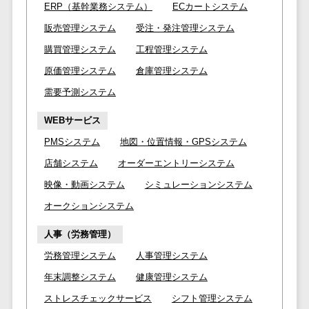
ERP（基幹業務システム）
ECカートシステム
自動音声応答システム(IVR)>
株主総会ツー
販売管理システム
受注・発注管理システム
ル
AI自動電話応答>
購買管理システム
工程管理システム
ISMS管理ツー
コールセンター音声認識>
ル
原価管理システム
倉庫管理システム
リーガルリサ
需要予測システム
カスタマーサクセスツール>
ーチサービス
WEBサービス
ITサービスマネジメントツール>
安否確認サー
PMSシステム
地図・位置情報・GPSシステム
ビス
問い合わせ管理システム>
クラウドPBX
店舗システム
オーダーエントリーシステム
遠隔サポートツール>
オンラインア
映像・動画システム
シミュレーションシステム
シスタント
コールセンター代行サービス>
オークションシステム
会議室予約シ
通話録音・解析システム>
人事（労務管理）
ステム
労務管理システム
人事管理システム
販売管理シス
チャットボット>
FAQシステム>
テム
年末調整システム
健康管理システム
コミュニケーション
SFAツール
ストレスチェックサービス
シフト管理システム
オンラインストレージ（ファイル