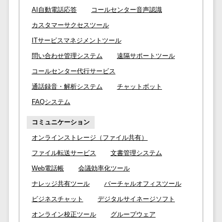
問い合わせ管
電話認証サービス>
DLPツール>
AI自動電話応答
コールセンター音声認識
理システム
UTM>
不正検知サービス>
カスタマーサクセスツール
遠隔サポート
ツール
ITサービスマネジメントツール
業務全般
業務標準化ツール>
コールセンタ
問い合わせ管理システム
遠隔サポートツール
ー代行サービス
コールセンター代行サービス
FAX配信システム>
通話録音・解
通話録音・解析システム
チャットボット
析システム
FAX受信サービス>
FAQシステム
チャットボッ
帳票配信サービス>
ト
コミュニケーション
BPMツール>
FAQシステム
オンラインストレージ（ファイル共有）
コミュニケー
ChatGPTサービス>
ファイル転送サービス
文書管理システム
ション
Web電話帳
会議効率化ツール
ワークフローシステム>
オンラインス
ナレッジ共有ツール
バーチャルオフィスツール
トレージ（ファ
マニュアル作成ツール>
イル共有）
ビジネスチャット
デジタルサイネージソフト
物品管理システム>
RPAツール>
ファイル転送
オンライン校正ツール
グループウェア