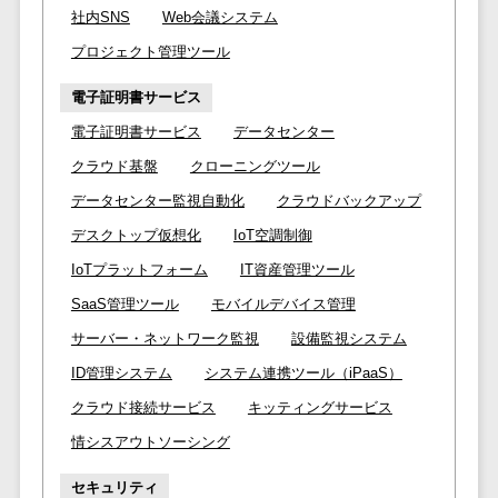
サービス
帳票作成サービス>
社内SNS
Web会議システム
文書管理シス
プロジェクト管理ツール
物流・流通向け
テム
車両管理システム>
Web電話帳
電子証明書サービス
会議効率化ツ
商圏分析ツール>
電子証明書サービス
データセンター
ール
クラウド基盤
クローニングツール
配送管理システム>
ナレッジ共有
データセンター監視自動化
クラウドバックアップ
ツール
バース予約システム>
デスクトップ仮想化
IoT空調制御
バーチャルオ
運送業務支援システム>
フィスツール
IoTプラットフォーム
IT資産管理ツール
ビジネスチャ
アルコールチェックアプリ>
SaaS管理ツール
モバイルデバイス管理
ット
サーバー・ネットワーク監視
設備監視システム
店舗業務支援システム>
デジタルサイ
ID管理システム
システム連携ツール（iPaaS）
ネージソフト
配送ルート最適化>
クラウド接続サービス
キッティングサービス
オンライン校
IT点呼サービス>
正ツール
情シスアウトソーシング
グループウェ
医療・介護業界向け
セキュリティ