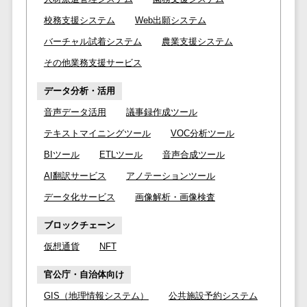
ペネトレーシ
その他業務支援サービス>
ョンテスト
校務支援システム
Web出願システム
標的型攻撃メ
データ分析・活用
バーチャル試着システム
農業支援システム
ール訓練サービ
音声データ活用>
その他業務支援サービス
ス
議事録作成ツール>
認証システム
データ分析・活用
テキストマイニングツール>
ログ管理シス
音声データ活用
議事録作成ツール
テム
テキストマイニングツール
VOC分析ツール
VOC分析ツール>
BIツール>
クラウド型セ
BIツール
ETLツール
音声合成ツール
ETLツール>
音声合成ツール>
キュリティカメ
AI翻訳サービス
アノテーションツール
ラ
AI翻訳サービス>
データ化サービス
画像解析・画像検査
メールセキュ
リティ
アノテーションツール>
ブロックチェーン
メール・ファ
データ化サービス>
仮想通貨
NFT
イル無害化
画像解析・画像検査>
サンドボック
官公庁・自治体向け
ス
ブロックチェーン
GIS（地理情報システム）
公共施設予約システム
委託先管理サ