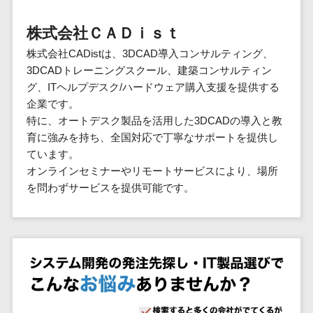
群馬県
PM
家電・電子機器>
フレームワーク
会員システム>
予約システム>
生活用品・
HubSpot>
kintone>
PMSシステム>
広島県>
山口県>
徳島県>
生産管理シス
埼玉県
文房具
基幹システ
株式会社ＣＡＤｉｓｔ
飲食店・レストラン>
スマホアプリ開発>
OBIC製品>
テム
地図・位置情報・GPSシステム>
SpringFramework
千葉県
ム(ERP)
ファッショ
香川県>
愛媛県>
高知県>
株式会社CADistは、3DCAD導入コンサルティング、
工程管理シス
流通・小売>
SpringBoot
ン・アパレ
データベース構築>
東京都
顧客管理シ
店舗システム>
3DCADトレーニングスクール、建築コンサルティン
福岡県>
佐賀県>
長崎県>
テム
ル (1785)
ステム
Laravel
神奈川県
商業施設・テーマパーク・複合施
グ、ITヘルプデスク/ハードウェア購入支援を提供する
AWSサーバー構築>
オーダーエントリーシステム>
原価管理シス
(CRM)
ペット
熊本県>
大分県>
宮崎県>
CakePHP
新潟県
設>
企業です。
テム
経理/会計シ
Azureサーバー構築>
農園・農業
Ruby on Rails
映像・動画システム>
富山県
特に、オートデスク製品を活用した3DCADの導入と教
鹿児島県>
沖縄県>
倉庫管理シス
美容室・サロン>
ステム
NPO・官公
育に強みを持ち、全国対応で丁寧なサポートを提供し
Node.js
石川県
Linuxサーバー構築>
テム
シミュレーションシステム>
在庫管理シ
対応地域
庁
ています。
エステ・ネイル>
化粧品>
Django
福井県
需要予測シス
ステム
ネットワーク構築・保守・運用>
国外>
オンラインセミナーやリモートサービスにより、場所
イベント・
オークションシステム>
AngularJS
山梨県
テム
ブライダル>
病院>
を問わずサービスを提供可能です。
POSシステ
キャンペー
情シス・社内IT支援>
React
長野県
人事（労務管理）
ム
WEBサービ
ン
クリニック>
歯科医院>
勤怠管理システム>
Vue.js
岐阜県
ス
AWS (Amazon Web Services)>
勤怠管理シ
自動車・バ
NuxtJS
整体・整骨院>
静岡県
マッチングシ
ステム
イク
労務管理システム>
運用代行
ステム
ReactNative
愛知県
生産管理シ
家電・電子
介護・福祉・老人ホーム>
製薬>
リスティング広告運用代行>
人事管理システム>
予約システム
ステム
Flutter
三重県
機器
動物病院 >
求人広告運用代行>
会員システム
マッチング
滋賀県
飲食店・レ
年末調整システム>
構築