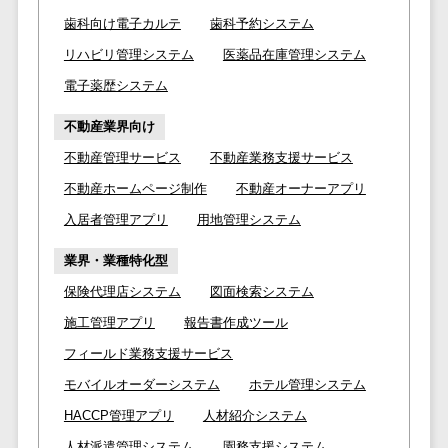
ID管理システ
歯科向け電子カルテ
歯科予約システム
ム
フィールド業務支援サービス>
リハビリ管理システム
医薬品在庫管理システム
システム連携
モバイルオーダーシステム>
ツール
電子薬歴システム
（iPaaS）
ホテル管理システム>
不動産業界向け
クラウド接続
HACCP管理アプリ>
不動産管理サービス
不動産業務支援サービス
サービス
キッティング
不動産ホームページ制作
不動産オーナーアプリ
人材紹介システム>
サービス
入居者管理アプリ
用地管理システム
人材派遣管理システム>
情シスアウト
業界・業種特化型
ソーシング
園務支援システム>
保険代理店システム
図面検索システム
セキュリティ
校務支援システム>
施工管理アプリ
報告書作成ツール
標的型攻撃メ
Web出願システム>
フィールド業務支援サービス
ール対策
モバイルオーダーシステム
ホテル管理システム
バーチャル試着システム>
セキュリテ
HACCP管理アプリ
人材紹介システム
ィ・脆弱性診断
農業支援システム>
人材派遣管理システム
園務支援システム