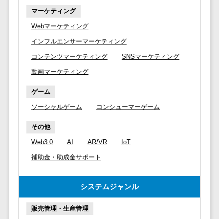
DM発送サービス>
EFOツール>
テム
マーケティング
法務・総務
Webマーケティング
LP作成サービス>
電子契約シス
インフルエンサーマーケティング
広告運用代行>
テム
コンテンツマーケティング
SNSマーケティング
契約書レビュ
Webアンケートシステム>
動画マーケティング
ーシステム
Web接客ツール>
MAツール>
契約書管理シ
ゲーム
ステム
動画配信システム>
ソーシャルゲーム
コンシューマーゲーム
反社チェック
SNS管理ツール>
ツール
その他
受付システム
LINEマーケティングツール>
Web3.0
AI
AR/VR
IoT
座席管理シス
補助金・助成金サポート
SEOツール>
MEOツール>
テム
イベント管理システム>
入退室管理シ
システムジャンル
ステム
カスタマーサポート
CO2排出量管
販売管理・生産管理
コールセンターCRM>
理システム