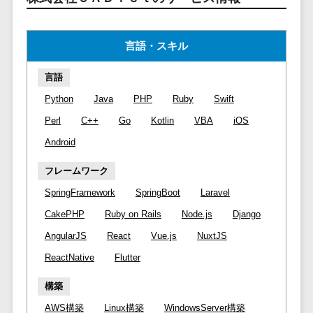
マイナンバー
コピーライ
ニメ・おも
請求書受領サービス>
人事（採用・
ティング・
ちゃ
評価・教育）
電子帳簿保存サービス>
言語・スキル
ネーミング
芸能・アー
写真撮影
ティスト・
予算管理システム>
会計ソフト>
タレントマネ
言語
音楽
映像制作
ジメントシステ
会計システム>
Python
Java
PHP
Ruby
Swift
特徴・強
グラフィッ
ム
Perl
C++
Go
Kotlin
VBA
iOS
み
出張管理システム>
クデザイン
人事評価シス
(2D・3D)
Pマーク取
Android
テム
ファクタリングサービス>
得
アニメーシ
採用管理シス
フレームワーク
ョン
債権管理システム>
英語での応
テム
SpringFramework
SpringBoot
Laravel
対可能
イラスト
eラーニング
債務管理システム>
CakePHP
Ruby on Rails
Node.js
Django
アワード表
ロゴ制作
（システム）
彰歴あり
固定資産管理システム>
AngularJS
React
Vue.js
NuxtJS
デジタルカ
eラーニング
全国対応可
タログ・電
（コンテンツ）
ReactNative
Flutter
経理アウトソーシング>
子書籍
創業10年以
DX人材研修サ
構築
振込代行サービス>
上
コンサル
ービス
スタッフ数
AWS構築
Linux構築
WindowsServer構築
ティング
リファレンス