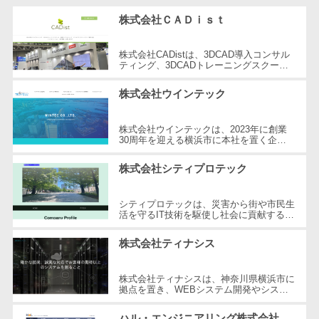
け
株式会社ＣＡＤｉｓｔ
不動産管理サ
ービス
株式会社CADistは、3DCAD導入コンサル
不動産業務支
ティング、3DCADトレーニングスクー
ル、建築コンサルティング、ITヘルプデス
援サービス
ク/ハードウェア購入支援を提供する企業
株式会社ウインテック
です...
不動産ホーム
ページ制作
株式会社ウインテックは、2023年に創業
不動産オーナ
30周年を迎える横浜市に本社を置く企業
です。主に船舶代理店業務とシステム開発
ーアプリ
を展開し、貿易業界におけるIT化を推進...
株式会社シティプロテック
入居者管理ア
プリ
シティプロテックは、災害から街や市民生
用地管理シス
活を守るIT技術を駆使し社会に貢献する企
業です。設立以来、消防指令システムや防
テム
災システムの開発に注力し、市民の...
株式会社ティナシス
業界・業種特
化型
株式会社ティナシスは、神奈川県横浜市に
保険代理店シ
拠点を置き、WEBシステム開発やシステ
ムの分析・カスタマイズ、パッケージ導入
ステム
など、多岐にわたるシステムソリューシ...
ハル・エンジニアリング株式会社