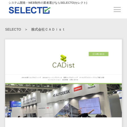
得意業界
ECサイト構築>
ECカートシステム>
システム開発・WEB制作の業者選びならSELECTO(セレクト)
都道府県
SpringFramework>
SpringBoot>
人材>
製造業>
システム開発
北海道>
青森県>
岩手県>
販売管理システム>
言語・スキル
対応業務
システムジ
対応地域
得意分
Laravel>
CakePHP>
工業・インフラ・物流>
コンサル・PM>
宮城県>
秋田県>
山形県>
言語
WEBサイ
ャンル
全国
野・特徴
受注・発注管理システム>
Ruby on Rails>
Node.js>
食品・飲料>
IT・Webサービス>
SELECTO
株式会社ＣＡＤｉｓｔ
基幹システム(ERP)>
ト制作
Python
全国
販売管理・生
得意業界
福島県>
茨城県>
栃木県>
購買管理システム>
LP制作
産管理
Django>
AngularJS>
React>
Java
都道府県
インテリア・雑貨>
顧客管理システム(CRM)>
群馬県>
埼玉県>
千葉県>
ERP（基幹業
人材
オウンドメ
生産管理システム>
PHP
Vue.js>
NuxtJS>
ベビー・キッズ>
経理/会計システム>
務システム）
ディア
製造業
北海道
Ruby
東京都>
神奈川県>
新潟県>
工程管理システム>
在庫管理シス
ReactNative>
Flutter>
採用サイト
工業・イン
生活用品・文房具>
青森県
在庫管理システム>
Swift
富山県>
石川県>
福井県>
テム
フラ・物流
企業サイト
原価管理システム>
岩手県
Perl
構築
ファッション・アパレル (1785)>
POSシステム>
ECカートシス
食品・飲料
WordPress
山梨県>
長野県>
岐阜県>
AWS構築>
Linux構築>
宮城県
C++
倉庫管理システム>
テム
構築
ペット>
農園・農業>
IT・Webサ
勤怠管理システム>
秋田県
Go
静岡県>
愛知県>
三重県>
WindowsServer構築>
販売管理シス
需要予測システム>
ービス
ECサイト構
山形県
NPO・官公庁>
Kotlin
生産管理システム>
テム
築
インテリ
滋賀県>
京都府>
大阪府>
Azure構築>
Oracle>
WEBサービス
福島県
VBA
受注・発注管
ア・雑貨
イベント・キャンペーン>
マッチングシステム>
システム
マッチングシステム>
茨城県
兵庫県>
奈良県>
和歌山県>
パッケージ
iOS
理システム
開発
ベビー・キ
自動車・バイク>
ポータルサイト(データベース型)>
SAP>
Salesforce>
Access>
栃木県
Android
購買管理シス
予約システム>
会員システム>
ッズ
コンサル・
鳥取県>
島根県>
岡山県>
テム