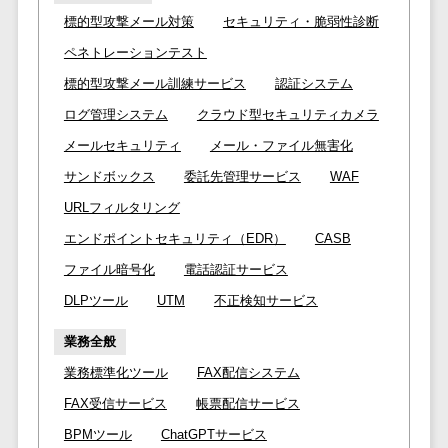
ア
電子カルテ>
障害福祉ソフト>
標的型攻撃メール対策
セキュリティ・脆弱性診断
社内SNS
介護ソフト>
ペネトレーションテスト
Web会議シス
オンライン診療システム>
テム
標的型攻撃メール訓練サービス
認証システム
プロジェクト
ログ管理システム
クラウド型セキュリティカメラ
オンコール代行サービス>
管理ツール
メールセキュリティ
メール・ファイル無害化
訪問看護ステーション向けサービ
電子証明書サ
サンドボックス
委託先管理サービス
WAF
ス>
ービス
URLフィルタリング
電子証明書サ
健康診断システム>
エンドポイントセキュリティ（EDR）
CASB
ービス
診療予約システム>
データセンタ
ファイル暗号化
電話認証サービス
ー
歯科向け電子カルテ>
DLPツール
UTM
不正検知サービス
クラウド基盤
歯科予約システム>
業務全般
クローニング
業務標準化ツール
FAX配信システム
ツール
リハビリ管理システム>
データセンタ
FAX受信サービス
帳票配信サービス
医薬品在庫管理システム>
ー監視自動化
BPMツール
ChatGPTサービス