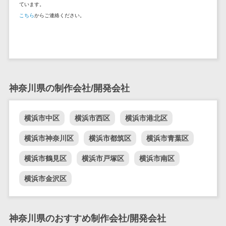
ています。
ーション向けサ
こちら
からご連絡ください。
ービス
健康診断シス
テム
診療予約シス
テム
歯科向け電子
神奈川県の制作会社/開発会社
カルテ
歯科予約シス
横浜市中区
横浜市西区
横浜市港北区
テム
横浜市神奈川区
横浜市都筑区
横浜市青葉区
リハビリ管理
システム
横浜市鶴見区
横浜市戸塚区
横浜市南区
医薬品在庫管
理システム
横浜市金沢区
電子薬歴シス
テム
神奈川県のおすすめ制作会社/開発会社
不動産業界向