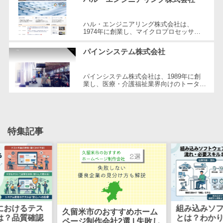
図面検索シス
テム
ハル・エンジニアリング株式会社は、
施工管理アプ
1974年に創業し、マイクロプロセッサの
応用製品と制御ソフトウェアの開発を専門
リ
としてスタートしました。現在ではIT業
パインシステム株式会社
界...
報告書作成ツ
ール
パインシステム株式会社は、1989年に創
フィールド業
業し、医療・介護福祉業界向けのトータル
ソリューションを提供するメーカーです。
務支援サービス
特に、受託プロジェクトによる高いパ...
モバイルオー
ダーシステム
特集記事
ホテル管理シ
ステム
HACCP管理ア
プリ
人材紹介シス
テム
におけるテス
組み込みソ
久留米市のおすすめホーム
人材派遣管理
は？品質確認
とは？わか
ページ制作会社2選 | 失敗し