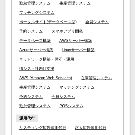
株主総会ツール>
勤怠管理システム
生産管理システム
以下
事業戦略
経理・会計・
101～200万
マッチングシステム
ISMS管理ツール>
財務
マーケテ
円
ィング
経費精算シス
ポータルサイト(データベース型)
会員システム
リーガルリサーチサービス>
201～300万
テム
Webマーケ
予約システム
スマホアプリ開発
円
ティング
安否確認サービス>
Web請求書シ
データベース構築
AWSサーバー構築
301～500万
ステム
インフルエ
クラウドPBX>
Azureサーバー構築
Linuxサーバー構築
円
ンサーマー
帳票発行サー
ネットワーク構築・保守・運用
ケティング
501～1000
ビス
オンラインアシスタント>
万円
コンテンツ
情シス・社内IT支援
請求書受領サ
会議室予約システム>
マーケティ
1000～
ービス
AWS (Amazon Web Services)
在庫管理システム
ング
1500万円
販売管理システム
電子帳簿保存
生産管理システム
マッチングシステム
SNSマーケ
SFAツール>
CRMツール>
1500～
サービス
予約システム
会員システム
ティング
5000万円
予算管理シス
セールスDX（SFA/MA）>
勤怠管理システム
POSシステム
動画マーケ
5001～
テム
ティング
10000万円
遠隔接客ツール>
会計ソフト
運用代行
10000万円
ゲーム
会計システム
オンライン商談ツール>
リスティング広告運用代行
求人広告運用代行
以上
ソーシャル
出張管理シス