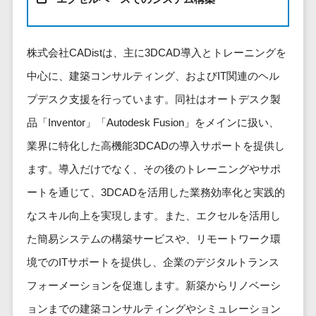
健康管理IoTサービス>
労務管理シス
介護・福
長崎県
デジタルカタログ・電子書籍>
ネットワー
テム
芸能・アーティスト・音楽>
祉・老人ホ
外国人就労システム>
熊本県
ク構築・保
コンサルティング
人事管理シス
ーム
特徴・強み
大分県
株式会社CADistは、主に3DCAD導入とトレーニングを
守・運用
産業保健サービス>
Web戦略/企画>
テム
製薬
Pマーク取得>
宮崎県
情シス・社
中心に、建築コンサルティング、およびIT関連のヘル
年末調整シス
マイナンバー>
動物病院
ブランディング>
内IT支援
鹿児島県
英語での応対可能>
テム
プデスク支援を行っています。同社はオートデスク製
不動産・マ
AWS
人事（採用・評価・教育）
プロモーション>
沖縄県
健康管理シス
ンション
アワード表彰歴あり>
品「Inventor」「Autodesk Fusion」をメインに扱い、
(Amazon
タレントマネジメントシステム>
テム
対応地域
EC・ネットショップ戦略>
建設・工務
Web
業界に特化した高機能3DCADの導入サポートを提供し
全国対応可>
創業10年以上>
ストレスチェ
人事評価システム>
店・住宅・
Services)
SEO対策>
ます。導入だけでなく、その後のトレーニングやサポ
ックサービス
国外
リフォーム
スタッフ数20人以上>
運用代行
採用管理システム>
シフト管理シ
ートを通じて、3DCADを活用した業務効率化と実践的
EFO(入力フォーム最適化)>
ホテル・旅
スタッフ数50人以上>
ステム
eラーニング（システム）>
館
なスキル向上を実現します。また、エクセルを活用し
リスティン
コンバージョン率改善>
SNS>
業務可視化ツ
アジャイル開発>
UI/UXに強い>
旅行・観光
グ広告運用
eラーニング（コンテンツ）>
た簡易システムの構築サービスや、リモートワーク環
ール
事業戦略>
代行
スポーツ・
保守/運用も対応>
境でのITサポートを提供し、企業のデジタルトランス
給与計算ソフ
DX人材研修サービス>
アウトドア
求人広告運
マーケティング
ト
フォーメーションを促進します。新築からリノベーシ
要件定義から対応>
用代行
銀行・地
リファレンスチェックサービス>
Webマーケティング>
給与前払いサ
銀・証券
ョンまでの建築コンサルティングやシミュレーション
Indeed運用
レベニューシェア可能>