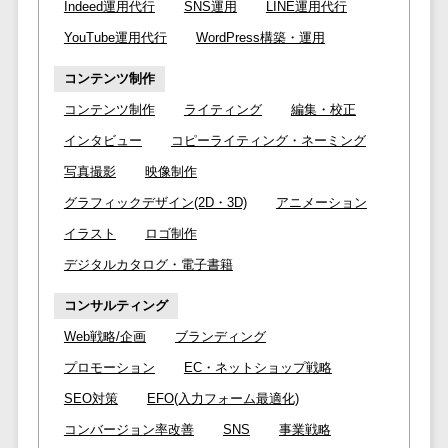
Indeed運用代行
SNS運用
LINE運用代行
セールスイネーブルメントツール>
ゲーム
テム
YouTube運用代行
WordPress構築・運用
コンシュー
ファクタリン
名刺管理サービス>
マーゲーム
グサービス
コンテンツ制作
インサイドセールス代行サービス>
その他
債権管理シス
コンテンツ制作
ライティング
編集・校正
Web3.0
テム
マーケティング
インタビュー
コピーライティング・ネーミング
AI
メール配信システム>
債務管理シス
写真撮影
映像制作
テム
AR/VR
デジタル資産管理システム>
グラフィックデザイン(2D・3D)
アニメーション
固定資産管理
IoT
システム
商品情報管理システム>
イラスト
ロゴ制作
補助金・助
経理アウトソ
成金サポー
デジタルカタログ・電子書籍
チケット管理システム>
ーシング
ト
コンサルティング
SNSキャンペーンツール>
振込代行サー
ビス
Web戦略/企画
ブランディング
予約管理システム>
請求代行サー
プロモーション
EC・ネットショップ戦略
広告効果測定ツール>
ビス
SEO対策
EFO(入力フォーム最適化)
送金サービス
リード獲得ツール>
コンバージョン率改善
SNS
事業戦略
税務申告シス