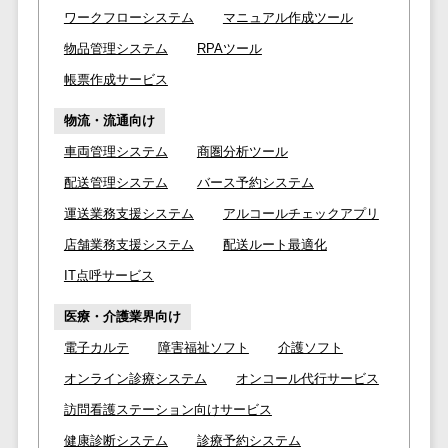
クラウドバッ
電子薬歴システム>
ワークフローシステム
マニュアル作成ツール
クアップ
不動産業界向け
物品管理システム
RPAツール
デスクトップ
不動産管理サービス>
帳票作成サービス
仮想化
不動産業務支援サービス>
IoT空調制御
物流・流通向け
IoTプラットフ
不動産ホームページ制作>
車両管理システム
商圏分析ツール
ォーム
配送管理システム
バース予約システム
不動産オーナーアプリ>
IT資産管理ツー
運送業務支援システム
アルコールチェックアプリ
ル
入居者管理アプリ>
SaaS管理ツー
店舗業務支援システム
配送ルート最適化
用地管理システム>
ル
IT点呼サービス
モバイルデバ
業界・業種特化型
医療・介護業界向け
イス管理
保険代理店システム>
電子カルテ
障害福祉ソフト
介護ソフト
サーバー・ネ
図面検索システム>
ットワーク監視
オンライン診療システム
オンコール代行サービス
設備監視シス
施工管理アプリ>
訪問看護ステーション向けサービス
テム
健康診断システム
診療予約システム
報告書作成ツール>