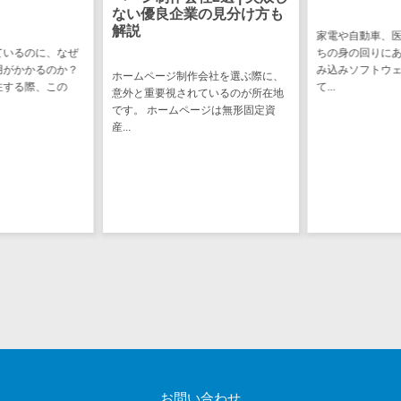
システム
ない優良企業の見分け方も
園務支援シス
解説
家電や自動車、
テム
ているのに、なぜ
ちの身の回りに
用がかかるのか？
み込みソフトウ
校務支援シス
ホームページ制作会社を選ぶ際に、
注する際、この
て...
意外と重要視されているのが所在地
テム
です。 ホームページは無形固定資
Web出願シス
産...
テム
バーチャル試
着システム
農業支援シス
テム
その他業務支
援サービス
データ分析・
活用
音声データ活
用
お問い合わせ