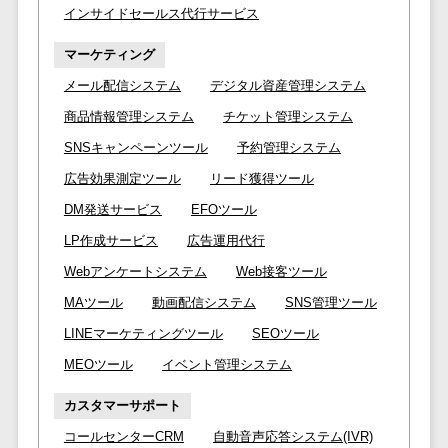
標的型攻撃メール訓練サービス>
MEOツール
インサイドセールス代行サービス
イベント管理
認証システム>
マーケティング
システム
ログ管理システム>
メール配信システム
デジタル資産管理システム
カスタマーサ
ポート
商品情報管理システム
チケット管理システム
クラウド型セキュリティカメラ>
コールセンタ
SNSキャンペーンツール
予約管理システム
メールセキュリティ>
ーCRM
広告効果測定ツール
リード獲得ツール
自動音声応答
メール・ファイル無害化>
DM発送サービス
EFOツール
システム(IVR)
サンドボックス>
LP作成サービス
広告運用代行
AI自動電話応
答
Webアンケートシステム
Web接客ツール
委託先管理サービス>
WAF>
コールセンタ
MAツール
動画配信システム
SNS管理ツール
URLフィルタリング>
ー音声認識
LINEマーケティングツール
SEOツール
カスタマーサ
エンドポイントセキュリティ
MEOツール
イベント管理システム
クセスツール
（EDR）>
ITサービスマネ
カスタマーサポート
CASB>
ファイル暗号化>
ジメントツール
コールセンターCRM
自動音声応答システム(IVR)