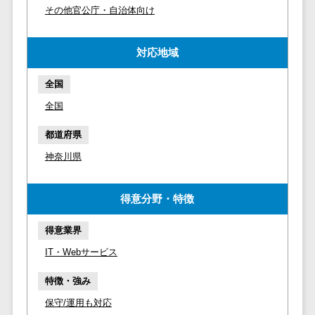
仮想通貨>
NFT>
その他官公庁・自治体向け
ービス
官公庁・自治体向け
WAF
GIS（地理情報システム）>
対応地域
URLフィルタ
リング
公共施設予約システム>
全国
エンドポイン
その他官公庁・自治体向け>
全国
トセキュリティ
（EDR）
都道府県
CASB
神奈川県
ファイル暗号
化
得意分野・特徴
電話認証サー
ビス
得意業界
DLPツール
IT・Webサービス
UTM
不正検知サー
特徴・強み
ビス
保守/運用も対応