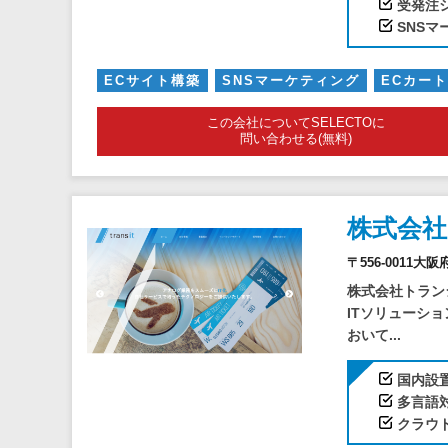
受発注
SNS
ECサイト構築
SNSマーケティング
ECカー
この会社についてSELECTOに
問い合わせる(無料)
株式会
〒556-0011大
株式会社トラン
ITソリューシ
おいて...
国内設
多言語
クラウ