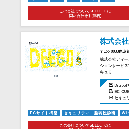
この会社についてSELECTOに
問い合わせる(無料)
株式会
〒155-0033東
株式会社ディー
ションサービス
キュリ...
Drup
EC-C
セキュ
ECサイト構築
セキュリティ・脆弱性診断
Wi
この会社についてSELECTOに