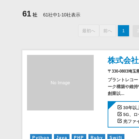
61
社
61社中1-10社表示
最初へ
前へ
1
株式会
〒330-0803
プラントレコー
ーク構築や維持
創業以...
30年
5G、ロ
光ファ
Python
Java
PHP
Ruby
Swift