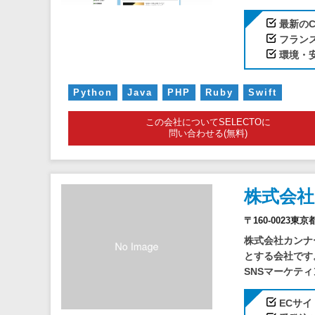
最新の
フランス
環境・
Python
Java
PHP
Ruby
Swift
この会社についてSELECTOに
問い合わせる(無料)
株式会
〒160-0023東
株式会社カンナ
とする会社です
SNSマーケティン
ECサ