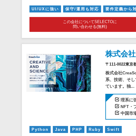
UI/UXに強い
保守/運用も対応
要件定義から
この会社についてSELECTOに
問い合わせる(無料)
株式会
〒111-0022東
株式会社Crea
系、技術、そし
ています。独...
理系に
NFT
中国市
Python
Java
PHP
Ruby
Swift