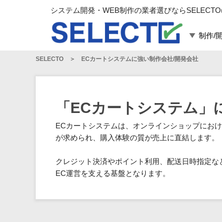
システム開発・WEB制作の業者選びならSELECTO
制作/
SELECTO
ECカートシステムに強い制作会社/開発会社
言語・スキル
対応業務
言語
WEBサイト制作
フレームワーク
システム開発
「ECカートシステム」
構築
運用代行
ECカートシステムは、オンラインショップにおけ
パッケージ
コンテンツ制作
が求められ、購入体験の質が売上に直結します。
コンサルティング
マーケティング
クレジット決済やポイント利用、配送日時指定な
ゲーム
EC運営を支える基盤となります。
その他