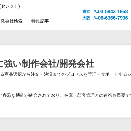
(セレクト)
03-5843-1958
東京
06-6366-7906
大阪
開発会社検索
特集記事
システムジャンル
対応地域
販売管理・生産管理
全国
WEBサービス
都道府県
に強い制作会社/開発会社
人事（労務管理）
対応地域
る商品選択から注文・決済までのプロセスを管理・サポートするシス
人事（採用・評価・教育）
経理・会計・財務
法務・総務
ど多彩な機能が統合されており、在庫・顧客管理との連携も重要で
販売管理システム
マーケティング
カスタマーサポート
コミュニケーション