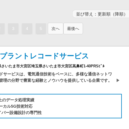
電子証明書サービス
セキュリティ
業務全般
物流・流通向け
2
3
4
5
次へ
最後へ
医療・介護業界向け
不動産業界向け
業界・業種特化型
社プラントレコードサービス
データ分析・活用
埼玉県さいたま市大宮区埼玉県さいたま市大宮区高鼻町1-40PRSﾋﾞﾙ
ブロックチェーン
ドサービスは、電気通信技術をベースに、多様な通信ネットワ
官公庁・自治体向け
管理の分野で豊富な経験とノウハウを提供している企業です。
以上のデータ処理実績
ーカル5G技術対応
イバー設備設計の専門性