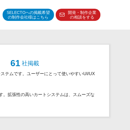
SELECTOへの掲載希望
開発・制作企業
の制作会社様はこちら
の相談をする
得意分野・特徴
得意業界
特徴・強み
61
社掲載
予算管理システム
テムです。ユーザーにとって使いやすいUI/UX
す。拡張性の高いカートシステムは、スムーズな