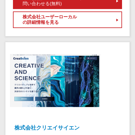
健康管理IoTサービス>
労務管理シス
問い合わせる(無料)
介護・福
長崎県
デジタルカタログ・電子書籍>
ネットワー
テム
芸能・アーティスト・音楽>
祉・老人ホ
外国人就労システム>
熊本県
ク構築・保
株式会社ユーザーローカル
コンサルティング
人事管理シス
ーム
特徴・強み
の詳細情報を見る
大分県
守・運用
産業保健サービス>
Web戦略/企画>
テム
製薬
Pマーク取得>
宮崎県
情シス・社
年末調整シス
マイナンバー>
動物病院
ブランディング>
内IT支援
鹿児島県
英語での応対可能>
テム
不動産・マ
AWS
人事（採用・評価・教育）
プロモーション>
沖縄県
健康管理シス
ンション
アワード表彰歴あり>
(Amazon
タレントマネジメントシステム>
テム
対応地域
EC・ネットショップ戦略>
建設・工務
Web
全国対応可>
創業10年以上>
ストレスチェ
人事評価システム>
店・住宅・
Services)
SEO対策>
ックサービス
国外
リフォーム
スタッフ数20人以上>
運用代行
採用管理システム>
シフト管理シ
EFO(入力フォーム最適化)>
ホテル・旅
スタッフ数50人以上>
ステム
eラーニング（システム）>
館
リスティン
コンバージョン率改善>
SNS>
業務可視化ツ
アジャイル開発>
UI/UXに強い>
旅行・観光
グ広告運用
eラーニング（コンテンツ）>
ール
事業戦略>
代行
スポーツ・
保守/運用も対応>
給与計算ソフ
DX人材研修サービス>
アウトドア
求人広告運
マーケティング
ト
要件定義から対応>
用代行
銀行・地
リファレンスチェックサービス>
Webマーケティング>
株式会社クリエイサイエン
給与前払いサ
銀・証券
Indeed運用
レベニューシェア可能>