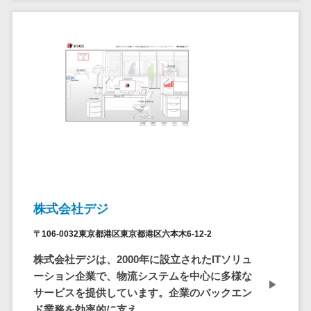
請求代行サービス>
20人以上
チェックサービ
送金サービス>
Web戦略/企
スタッフ数
ス
画
50人以上
従業員満足度
税務申告システム>
ブランディ
アジャイル
調査・人材定着
法務・総務
ング
開発
化ツール
電子契約システム>
プロモーシ
UI/UXに強
1on1ツール
ョン
い
適性検査サー
契約書レビューシステム>
EC・ネット
保守/運用も
ビス
契約書管理システム>
ショップ戦
対応
Web面接シス
略
要件定義か
テム
反社チェックツール>
SEO対策
ら対応
エンゲージメ
株式会社デジ
受付システム>
EFO(入力フ
レベニュー
ントツール
ォーム最適
シェア可能
〒106-0032東京都港区東京都港区六本木6-12-2
座席管理システム>
ダイレクトリ
化)
クルーティング
予算管理
株式会社デジは、2000年に設立されたITソリュ
入退室管理システム>
コンバージ
サービス
システム
ーション企業で、物流システムを中心に多様な
ョン率改善
採用代行サー
CO2排出量管理システム>
サービスを提供しています。企業のバックエン
SNS
～100万円
ビス
ド業務を効率的に支え...