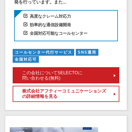
ア
電子カルテ>
障害福祉ソフト>
発を行っています。また...
社内SNS
介護ソフト>
高度なクレーム対応力
Web会議シス
オンライン診療システム>
テム
効率的な通信設備開発
プロジェクト
全国対応可能なコールセンター
オンコール代行サービス>
管理ツール
訪問看護ステーション向けサービ
電子証明書サ
コールセンター代行サービス
SNS運用
ス>
ービス
全国対応可
電子証明書サ
健康診断システム>
ービス
この会社についてSELECTOに
診療予約システム>
問い合わせる(無料)
データセンタ
ー
歯科向け電子カルテ>
株式会社アフティーコミュニケーションズ
クラウド基盤
の詳細情報を見る
歯科予約システム>
クローニング
ツール
リハビリ管理システム>
データセンタ
医薬品在庫管理システム>
ー監視自動化