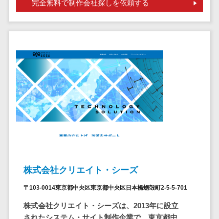
標的型攻撃メール訓練サービス>
MEOツール
完全無料で制作会社探しを依頼する
イベント管理
認証システム>
システム
ログ管理システム>
カスタマーサ
ポート
クラウド型セキュリティカメラ>
コールセンタ
メールセキュリティ>
ーCRM
自動音声応答
メール・ファイル無害化>
システム(IVR)
サンドボックス>
AI自動電話応
答
委託先管理サービス>
WAF>
コールセンタ
URLフィルタリング>
ー音声認識
株式会社クリエイト・シーズ
カスタマーサ
エンドポイントセキュリティ
クセスツール
（EDR）>
〒103-0014東京都中央区東京都中央区日本橋蛎殻町2-5-5-701
ITサービスマネ
CASB>
ファイル暗号化>
株式会社クリエイト・シーズは、2013年に設立
ジメントツール
されたシステム・サイト制作企業で、東京都中