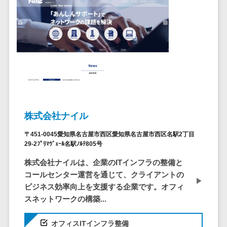
クラウドバッ
電子薬歴システム>
クアップ
不動産業界向け
デスクトップ
不動産管理サービス>
仮想化
不動産業務支援サービス>
IoT空調制御
IoTプラットフ
不動産ホームページ制作>
ォーム
不動産オーナーアプリ>
IT資産管理ツー
ル
入居者管理アプリ>
株式会社ナイル
SaaS管理ツー
用地管理システム>
〒451-0045愛知県名古屋市西区愛知県名古屋市西区名駅2丁目
ル
29-2ﾌﾟﾘﾏｳﾞｪｰﾙ名駅ﾉﾙﾃ805号
モバイルデバ
業界・業種特化型
株式会社ナイルは、企業のITインフラの整備と
イス管理
保険代理店システム>
コールセンター運営を通じて、クライアントの
サーバー・ネ
図面検索システム>
ビジネス効率向上を支援する企業です。オフィ
ットワーク監視
スネットワークの構築...
設備監視シス
施工管理アプリ>
テム
オフィスITインフラ整備
報告書作成ツール>