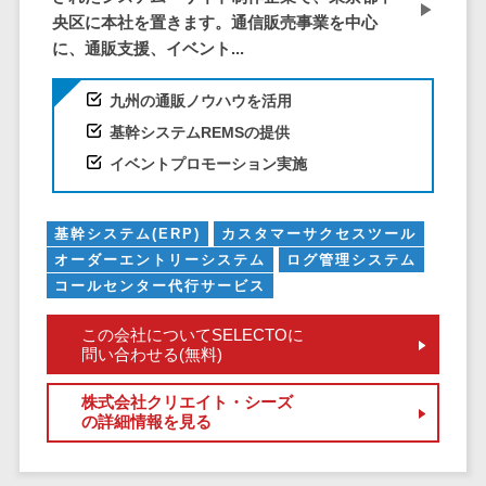
問い合わせ管
電話認証サービス>
DLPツール>
央区に本社を置きます。通信販売事業を中心
理システム
に、通販支援、イベント...
UTM>
不正検知サービス>
遠隔サポート
ツール
業務全般
九州の通販ノウハウを活用
業務標準化ツール>
コールセンタ
基幹システムREMSの提供
ー代行サービス
FAX配信システム>
イベントプロモーション実施
通話録音・解
析システム
FAX受信サービス>
チャットボッ
基幹システム(ERP)
カスタマーサクセスツール
帳票配信サービス>
ト
オーダーエントリーシステム
ログ管理システム
コールセンター代行サービス
BPMツール>
FAQシステム
コミュニケー
ChatGPTサービス>
この会社についてSELECTOに
ション
問い合わせる(無料)
ワークフローシステム>
オンラインス
株式会社クリエイト・シーズ
トレージ（ファ
マニュアル作成ツール>
の詳細情報を見る
イル共有）
物品管理システム>
RPAツール>
ファイル転送