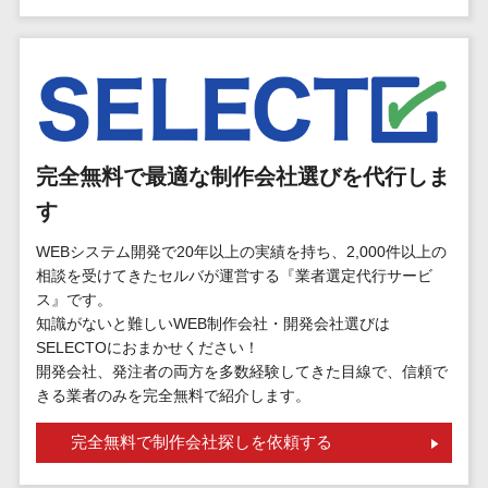
マイナンバー
コピーライ
ニメ・おも
請求書受領サービス>
人事（採用・
ティング・
ちゃ
評価・教育）
電子帳簿保存サービス>
ネーミング
芸能・アー
写真撮影
ティスト・
予算管理システム>
会計ソフト>
タレントマネ
音楽
映像制作
ジメントシステ
会計システム>
特徴・強
グラフィッ
ム
完全無料で最適な制作会社選びを代行しま
み
出張管理システム>
クデザイン
人事評価シス
す
(2D・3D)
Pマーク取
テム
ファクタリングサービス>
得
アニメーシ
WEBシステム開発で20年以上の実績を持ち、2,000件以上の
採用管理シス
相談を受けてきたセルバが運営する『業者選定代行サービ
ョン
債権管理システム>
英語での応
テム
ス』です。
対可能
イラスト
eラーニング
債務管理システム>
知識がないと難しいWEB制作会社・開発会社選びは
アワード表
ロゴ制作
（システム）
SELECTOにおまかせください！
彰歴あり
固定資産管理システム>
デジタルカ
開発会社、発注者の両方を多数経験してきた目線で、信頼で
eラーニング
全国対応可
きる業者のみを完全無料で紹介します。
タログ・電
（コンテンツ）
経理アウトソーシング>
子書籍
創業10年以
DX人材研修サ
完全無料で制作会社探しを依頼する
振込代行サービス>
上
コンサル
ービス
スタッフ数
ティング
リファレンス