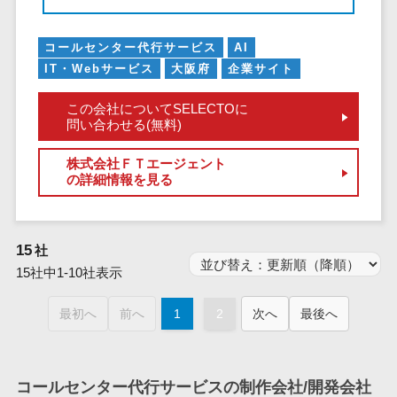
仮想通貨>
NFT>
ービス
官公庁・自治体向け
WAF
コールセンター代行サービス
AI
GIS（地理情報システム）>
IT・Webサービス
大阪府
企業サイト
URLフィルタ
リング
公共施設予約システム>
この会社についてSELECTOに
エンドポイン
問い合わせる(無料)
その他官公庁・自治体向け>
トセキュリティ
（EDR）
株式会社ＦＴエージェント
の詳細情報を見る
CASB
ファイル暗号
化
15
社
電話認証サー
15社中1-10社表示
ビス
DLPツール
最初へ
前へ
1
2
次へ
最後へ
UTM
不正検知サー
ビス
コールセンター代行サービスの制作会社/開発会社