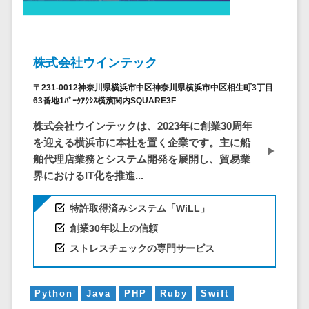
自動音声応答システム(IVR)>
株主総会ツー
ル
AI自動電話応答>
ISMS管理ツー
株式会社ウインテック
コールセンター音声認識>
ル
〒231-0012神奈川県横浜市中区神奈川県横浜市中区相生町3丁目
リーガルリサ
カスタマーサクセスツール>
63番地1ﾊﾟｰｸｱｸｼｽ横濱関内SQUARE3F
ーチサービス
ITサービスマネジメントツール>
株式会社ウインテックは、2023年に創業30周年
安否確認サー
を迎える横浜市に本社を置く企業です。主に船
ビス
問い合わせ管理システム>
舶代理店業務とシステム開発を展開し、貿易業
クラウドPBX
界におけるIT化を推進...
遠隔サポートツール>
オンラインア
シスタント
コールセンター代行サービス>
特許取得済みシステム「WiLL」
会議室予約シ
創業30年以上の信頼
通話録音・解析システム>
ステム
ストレスチェックの専門サービス
販売管理シス
チャットボット>
FAQシステム>
テム
コミュニケーション
SFAツール
Python
Java
PHP
Ruby
Swift
オンラインストレージ（ファイル