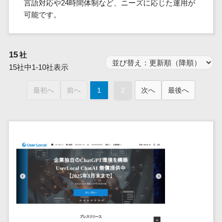
群馬県
言語対応や24時間体制など、ニーズに応じた運用が
PM
家電・電子機器>
フレームワーク
会員システム>
予約システム>
生活用品・
HubSpot>
kintone>
PMSシステム>
広島県>
山口県>
徳島県>
可能です。
生産管理シス
埼玉県
文房具
基幹システ
飲食店・レストラン>
スマホアプリ開発>
OBIC製品>
テム
地図・位置情報・GPSシステム>
SpringFramework
千葉県
ム(ERP)
ファッショ
香川県>
愛媛県>
高知県>
工程管理シス
流通・小売>
SpringBoot
ン・アパレ
データベース構築>
東京都
顧客管理シ
店舗システム>
福岡県>
佐賀県>
長崎県>
テム
15
社
ル (1785)
ステム
Laravel
神奈川県
商業施設・テーマパーク・複合施
AWSサーバー構築>
オーダーエントリーシステム>
原価管理シス
15社中1-10社表示
(CRM)
ペット
熊本県>
大分県>
宮崎県>
CakePHP
新潟県
設>
テム
経理/会計シ
Azureサーバー構築>
農園・農業
Ruby on Rails
映像・動画システム>
富山県
鹿児島県>
沖縄県>
最初へ
前へ
1
2
次へ
最後へ
倉庫管理シス
美容室・サロン>
ステム
NPO・官公
Node.js
石川県
Linuxサーバー構築>
テム
シミュレーションシステム>
在庫管理シ
対応地域
庁
エステ・ネイル>
化粧品>
Django
福井県
需要予測シス
ステム
ネットワーク構築・保守・運用>
国外>
イベント・
オークションシステム>
AngularJS
山梨県
テム
ブライダル>
病院>
POSシステ
キャンペー
情シス・社内IT支援>
React
長野県
人事（労務管理）
ム
WEBサービ
ン
クリニック>
歯科医院>
勤怠管理システム>
Vue.js
岐阜県
ス
AWS (Amazon Web Services)>
勤怠管理シ
自動車・バ
NuxtJS
整体・整骨院>
静岡県
マッチングシ
ステム
イク
労務管理システム>
運用代行
ステム
ReactNative
愛知県
生産管理シ
家電・電子
介護・福祉・老人ホーム>
製薬>
リスティング広告運用代行>
人事管理システム>
予約システム
ステム
Flutter
三重県
機器
動物病院 >
求人広告運用代行>
会員システム
マッチング
滋賀県
飲食店・レ
年末調整システム>
構築