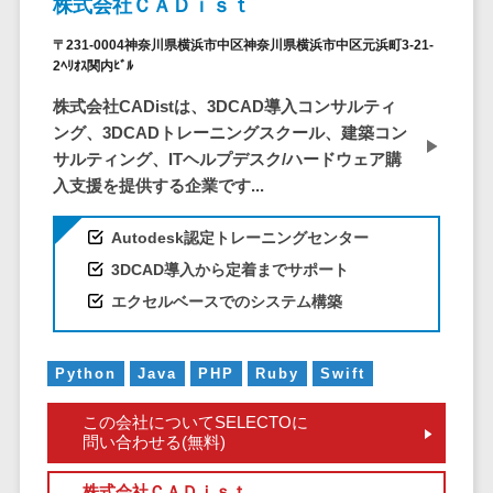
株式会社ＣＡＤｉｓｔ
ステム
電子証明書サービス
〒231-0004神奈川県横浜市中区神奈川県横浜市中区元浜町3-21-
デジタル資産
電子証明書サービス>
2ﾍﾘｵｽ関内ﾋﾞﾙ
管理システム
データセンター>
クラウド基盤>
株式会社CADistは、3DCAD導入コンサルティ
商品情報管理
ング、3DCADトレーニングスクール、建築コン
システム
クローニングツール>
サルティング、ITヘルプデスク/ハードウェア購
チケット管理
入支援を提供する企業です...
データセンター監視自動化>
システム
SNSキャンペ
クラウドバックアップ>
Autodesk認定トレーニングセンター
ーンツール
3DCAD導入から定着までサポート
デスクトップ仮想化>
予約管理シス
エクセルベースでのシステム構築
テム
IoT空調制御>
広告効果測定
IoTプラットフォーム>
ツール
Python
Java
PHP
Ruby
Swift
リード獲得ツ
IT資産管理ツール>
この会社についてSELECTOに
ール
問い合わせる(無料)
SaaS管理ツール>
DM発送サービ
ス
株式会社ＣＡＤｉｓｔ
モバイルデバイス管理>