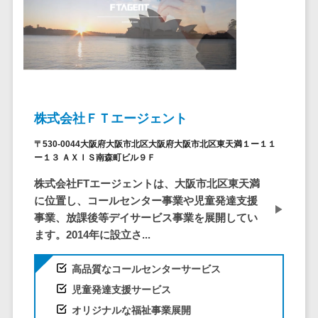
ペネトレーシ
その他業務支援サービス>
ョンテスト
標的型攻撃メ
データ分析・活用
ール訓練サービ
音声データ活用>
ス
議事録作成ツール>
認証システム
テキストマイニングツール>
ログ管理シス
株式会社ＦＴエージェント
テム
VOC分析ツール>
BIツール>
〒530-0044大阪府大阪市北区大阪府大阪市北区東天満１ー１１
クラウド型セ
ー１３ ＡＸＩＳ南森町ビル９Ｆ
ETLツール>
音声合成ツール>
キュリティカメ
株式会社FTエージェントは、大阪市北区東天満
ラ
AI翻訳サービス>
に位置し、コールセンター事業や児童発達支援
メールセキュ
事業、放課後等デイサービス事業を展開してい
リティ
アノテーションツール>
ます。2014年に設立さ...
メール・ファ
データ化サービス>
イル無害化
高品質なコールセンターサービス
画像解析・画像検査>
サンドボック
児童発達支援サービス
ス
ブロックチェーン
オリジナルな福祉事業展開
委託先管理サ