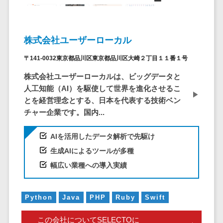
システム
ストラン
PMSシステム
AWS構築
京都府
不動産・マンション>
Indeed運用代行>
SNS運用>
健康管理システム>
ポータルサ
流通・小売
地図・位置情
Linux構築
大阪府
建設・工務店・住宅・リフォーム>
LINE運用代行>
イト(データ
報・GPSシステ
ストレスチェックサービス>
商業施設・
WindowsServer構
兵庫県
株式会社ユーザーローカル
ベース型)
ム
テーマパー
ホテル・旅館>
旅行・観光>
築
YouTube運用代行>
奈良県
シフト管理システム>
会員システ
ク・複合施
店舗システム
〒141-0032東京都品川区東京都品川区大崎２丁目１１番１号
Azure構築
和歌山県
スポーツ・アウトドア>
WordPress構築・運用>
ム
設
業務可視化ツール>
オーダーエン
Oracle
鳥取県
株式会社ユーザーローカルは、ビッグデータと
予約システ
美容室・サ
トリーシステム
銀行・地銀・証券>
保険>
コンテンツ制作
給与計算ソフト>
人工知能（AI）を駆使して世界を進化させるこ
パッケージ
島根県
ム
ロン
映像・動画シ
コンテンツ制作>
ライティング>
とを経営理念とする、日本を代表する技術ベン
SAP
税理士・会計士>
弁護士>
岡山県
スマホアプ
エステ・ネ
給与前払いサービス>
ステム
チャー企業です。国内...
編集・校正>
インタビュー>
Salesforce
リ開発
広島県
イル
シミュレーシ
社労士>
行政書士>
給与計算アウトソーシング>
Access
データベー
山口県
化粧品
ョンシステム
コピーライティング・ネーミング>
AIを活用したデータ解析で先駆け
大学・高校・専門学校>
ス構築
HubSpot
年末調整アウトソーシング>
徳島県
ブライダル
オークション
生成AIによるツールが多種
写真撮影>
映像制作>
AWSサーバ
kintone
システム
香川県
学習塾・予備校>
病院
幅広い業種への導入実績
福利厚生アウトソーシング>
ー構築
OBIC製品
グラフィックデザイン(2D・3D)>
愛媛県
人事（労務管
クリニック
保育園・幼稚園>
Azureサー
フリーランス管理システム>
理）
高知県
歯科医院
アニメーション>
イラスト>
バー構築
Python
Java
PHP
Ruby
Swift
葬儀・墓石・仏壇>
お寺・神社>
勤怠管理シス
福岡県
整体・整骨
社宅管理サービス>
Linuxサー
テム
ロゴ制作>
院
佐賀県
この会社についてSELECTOに
ゲーム・アニメ・おもちゃ>
バー構築