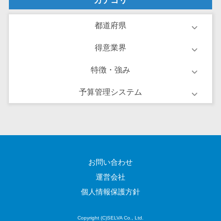
カテゴリ
ーション向けサ
ービス
都道府県
健康診断シス
テム
得意業界
診療予約シス
特徴・強み
テム
歯科向け電子
予算管理システム
カルテ
歯科予約シス
テム
リハビリ管理
システム
医薬品在庫管
お問い合わせ
理システム
運営会社
電子薬歴シス
個人情報保護方針
テム
不動産業界向
Copyright (C)SELVA Co., Ltd.