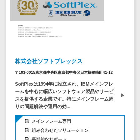
セールスイネーブルメントツール>
ゲーム
テム
コンシュー
ファクタリン
名刺管理サービス>
マーゲーム
グサービス
インサイドセールス代行サービス>
その他
債権管理シス
Web3.0
テム
マーケティング
AI
メール配信システム>
債務管理シス
テム
AR/VR
デジタル資産管理システム>
株式会社ソフトプレックス
固定資産管理
IoT
システム
商品情報管理システム>
〒103-0015東京都中央区東京都中央区日本橋箱崎町41-12
補助金・助
経理アウトソ
成金サポー
SoftPlexは1994年に設立され、IBMメインフレ
チケット管理システム>
ーシング
ト
ームを中心に幅広いソフトウェア製品やサービ
SNSキャンペーンツール>
振込代行サー
スを提供する企業です。特にメインフレーム周
ビス
りの問題解決や運用の効...
予約管理システム>
請求代行サー
広告効果測定ツール>
ビス
メインフレーム専門
送金サービス
組み合わせたソリューション
リード獲得ツール>
税務申告シス
長期的なサポート