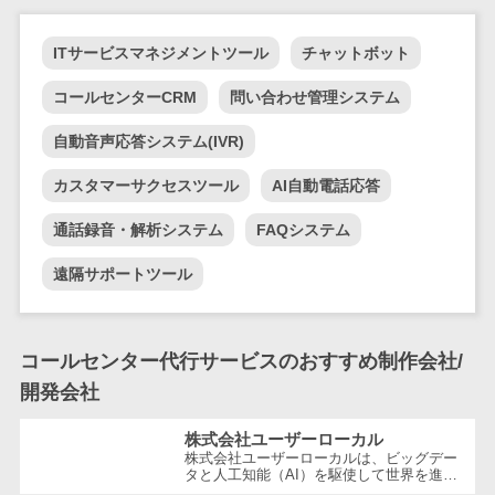
業務全般
業務標準化ツ
ITサービスマネジメントツール
チャットボット
ール
FAX配信システ
コールセンターCRM
問い合わせ管理システム
ム
自動音声応答システム(IVR)
FAX受信サービ
ス
カスタマーサクセスツール
AI自動電話応答
帳票配信サー
通話録音・解析システム
FAQシステム
ビス
BPMツール
遠隔サポートツール
ChatGPTサー
ビス
ワークフロー
コールセンター代行サービスのおすすめ制作会社/
システム
開発会社
マニュアル作
株式会社ユーザーローカル
成ツール
株式会社ユーザーローカルは、ビッグデー
物品管理シス
タと人工知能（AI）を駆使して世界を進化
させることを経営理念とする、日本を代表