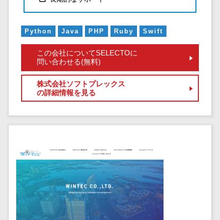
DM発送サービス>
EFOツール>
テム
法務・総務
LP作成サービス>
Python
Java
PHP
Ruby
Swift
電子契約シス
広告運用代行>
テム
この会社についてSELECTOに
問い合わせる(無料)
契約書レビュ
Webアンケートシステム>
ーシステム
株式会社ソフトプレックス
Web接客ツール>
MAツール>
契約書管理シ
の詳細情報を見る
ステム
動画配信システム>
反社チェック
SNS管理ツール>
ツール
受付システム
LINEマーケティングツール>
座席管理シス
SEOツール>
MEOツール>
テム
イベント管理システム>
入退室管理シ
ステム
カスタマーサポート
CO2排出量管
コールセンターCRM>
理システム