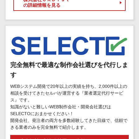
の詳細情報を見る
EFOツール
サーバー・ネットワーク監視>
LP作成サービ
ス
設備監視システム>
広告運用代行
ID管理システム>
Webアンケー
システム連携ツール（iPaaS）>
トシステム
Web接客ツー
クラウド接続サービス>
完全無料で最適な制作会社選びを代行しま
ル
キッティングサービス>
MAツール
す
動画配信シス
情シスアウトソーシング>
WEBシステム開発で20年以上の実績を持ち、2,000件以上の
テム
相談を受けてきたセルバが運営する『業者選定代行サービ
セキュリティ
SNS管理ツー
ス』です。
標的型攻撃メール対策>
ル
知識がないと難しいWEB制作会社・開発会社選びは
SELECTOにおまかせください！
LINEマーケテ
セキュリティ・脆弱性診断>
開発会社、発注者の両方を多数経験してきた目線で、信頼で
ィングツール
きる業者のみを完全無料で紹介します。
ペネトレーションテスト>
SEOツール