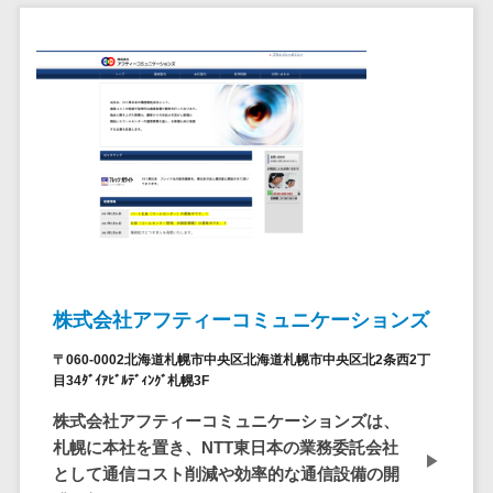
サービス
帳票作成サービス>
文書管理シス
物流・流通向け
テム
車両管理システム>
Web電話帳
会議効率化ツ
商圏分析ツール>
ール
配送管理システム>
ナレッジ共有
ツール
バース予約システム>
バーチャルオ
運送業務支援システム>
フィスツール
ビジネスチャ
アルコールチェックアプリ>
株式会社アフティーコミュニケーションズ
ット
店舗業務支援システム>
デジタルサイ
〒060-0002北海道札幌市中央区北海道札幌市中央区北2条西2丁
ネージソフト
目34ﾀﾞｲｱﾋﾞﾙﾃﾞｨﾝｸﾞ札幌3F
配送ルート最適化>
オンライン校
株式会社アフティーコミュニケーションズは、
IT点呼サービス>
正ツール
札幌に本社を置き、NTT東日本の業務委託会社
グループウェ
医療・介護業界向け
として通信コスト削減や効率的な通信設備の開