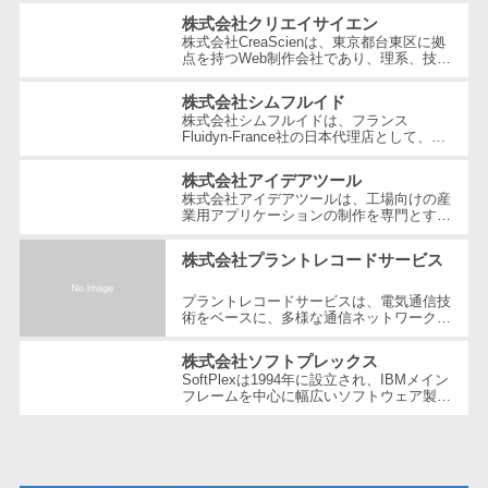
テム
する技術ベンチャー企業です。国内...
株式会社クリエイサイエン
RPAツール
株式会社CreaScienは、東京都台東区に拠
点を持つWeb制作会社であり、理系、技
帳票作成サー
術、そしてWeb3の領域での強みを活かし
たクリエイティブ制作を行っています。
ビス
株式会社シムフルイド
独...
株式会社シムフルイドは、フランス
物流・流通向
Fluidyn-France社の日本代理店として、最
先端のCFD（数値流体力学）解析手法を駆
け
使した高精度な製品を提供しています。設
株式会社アイデアツール
車両管理シス
立...
株式会社アイデアツールは、工場向けの産
テム
業用アプリケーションの制作を専門とする
ソフトウェア会社です。自動車・光学レン
商圏分析ツー
ズ・バッテリー工場など多岐にわた...
株式会社プラントレコードサービス
ル
配送管理シス
プラントレコードサービスは、電気通信技
術をベースに、多様な通信ネットワーク構
テム
築や維持管理の分野で豊富な経験とノウハ
ウを提供している企業です。創業以...
バース予約シ
株式会社ソフトプレックス
ステム
SoftPlexは1994年に設立され、IBMメイン
フレームを中心に幅広いソフトウェア製品
運送業務支援
やサービスを提供する企業です。特にメイ
ンフレーム周りの問題解決や運用の効...
システム
アルコールチ