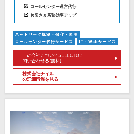
ID管理システ
コールセンター運営代行
ム
フィールド業務支援サービス>
お客さま業務効率アップ
システム連携
モバイルオーダーシステム>
ツール
（iPaaS）
ホテル管理システム>
ネットワーク構築・保守・運用
クラウド接続
コールセンター代行サービス
IT・Webサービス
HACCP管理アプリ>
サービス
この会社についてSELECTOに
キッティング
人材紹介システム>
問い合わせる(無料)
サービス
人材派遣管理システム>
情シスアウト
株式会社ナイル
の詳細情報を見る
ソーシング
園務支援システム>
セキュリティ
校務支援システム>
標的型攻撃メ
Web出願システム>
ール対策
バーチャル試着システム>
セキュリテ
ィ・脆弱性診断
農業支援システム>