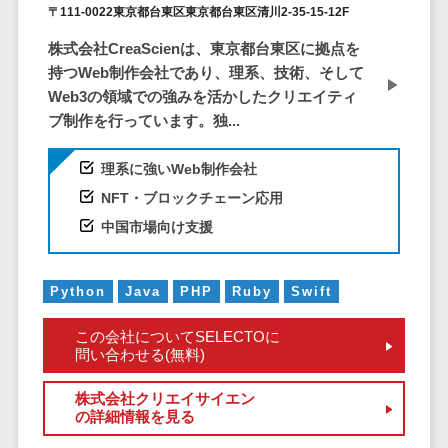
ービス
従業員満足度調査・人材定着化ツ
インフルエンサーマーケティング>
〒111-0022東京都台東区東京都台東区清川2-35-15-12F
代行
保険
ール>
給与計算アウ
予算管理システム
SNS運用
税理士・会
コンテンツマーケティング>
株式会社CreaScienは、東京都台東区に拠点を
トソーシング
～100万円以下>
101～200万円>
計士
1on1ツール>
LINE運用代
持つWeb制作会社であり、理系、技術、そして
年末調整アウ
SNSマーケティング>
行
Web3の領域での強みを活かしたクリエイティ
弁護士
201～300万円>
301～500万円>
トソーシング
適性検査サービス>
ブ制作を行っています。独...
YouTube運
社労士
動画マーケティング>
福利厚生アウ
501～1000万円>
用代行
Web面接システム>
行政書士
トソーシング
ゲーム
理系に強いWeb制作会社
WordPress
1000～1500万円>
大学・高
エンゲージメントツール>
ソーシャルゲーム>
フリーランス
NFT・ブロックチェーン応用
構築・運用
校・専門学
管理システム
1500～5000万円>
ダイレクトリクルーティングサー
中国市場向け支援
コンシューマーゲーム>
校
コンテン
社宅管理サー
ビス>
ツ制作
5001～10000万円>
学習塾・予
ビス
その他
コンテンツ
備校
採用代行サービス>
Web3.0>
AI>
AR/VR>
IoT>
Python
Java
PHP
Ruby
Swift
健康管理IoTサ
10000万円以上>
制作
保育園・幼
ービス
経理・会計・財務
補助金・助成金サポート>
ライティン
稚園
この会社についてSELECTOに
外国人就労シ
経費精算システム>
問い合わせる(無料)
グ
葬儀・墓
ステム
編集・校正
石・仏壇
Web請求書システム>
株式会社クリエイサイエン
産業保健サー
インタビュ
の詳細情報を見る
お寺・神社
ビス
帳票発行サービス>
ー
ゲーム・ア