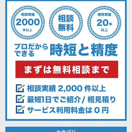
ェックアプリ
店舗業務支援
システム
配送ルート最
適化
IT点呼サービス
医療・介護業
界向け
電子カルテ
障害福祉ソフ
ト
介護ソフト
オンライン診
療システム
オンコール代
行サービス
訪問看護ステ