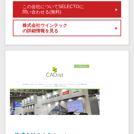
CRMツール
共有）>
この会社についてSELECTOに
セールス
問い合わせる(無料)
ファイル転送サービス>
DX（SFA/MA）
遠隔接客ツー
株式会社ウインテック
文書管理システム>
Web電話帳>
の詳細情報を見る
ル
会議効率化ツール>
オンライン商
談ツール
ナレッジ共有ツール>
セールスイネ
バーチャルオフィスツール>
ーブルメントツ
ール
ビジネスチャット>
名刺管理サー
デジタルサイネージソフト>
ビス
インサイドセ
オンライン校正ツール>
ールス代行サー
グループウェア>
社内SNS>
ビス
マーケティン
Web会議システム>
グ
プロジェクト管理ツール>
メール配信シ