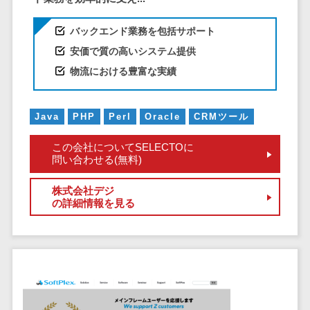
株主総会ツール>
以下
事業戦略
経理・会計・
101～200万
バックエンド業務を包括サポート
ISMS管理ツール>
財務
マーケテ
円
ィング
経費精算シス
安価で質の高いシステム提供
リーガルリサーチサービス>
201～300万
テム
Webマーケ
物流における豊富な実績
円
ティング
安否確認サービス>
Web請求書シ
301～500万
ステム
インフルエ
クラウドPBX>
Java
PHP
Perl
Oracle
CRMツール
円
ンサーマー
帳票発行サー
ケティング
501～1000
ビス
オンラインアシスタント>
この会社についてSELECTOに
万円
コンテンツ
請求書受領サ
問い合わせる(無料)
会議室予約システム>
マーケティ
1000～
ービス
ング
株式会社デジ
1500万円
販売管理システム
電子帳簿保存
の詳細情報を見る
SNSマーケ
SFAツール>
CRMツール>
1500～
サービス
ティング
5000万円
予算管理シス
セールスDX（SFA/MA）>
動画マーケ
5001～
テム
ティング
10000万円
遠隔接客ツール>
会計ソフト
10000万円
ゲーム
会計システム
オンライン商談ツール>
以上
ソーシャル
出張管理シス