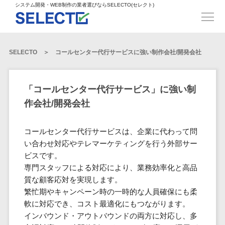
得意業界
ECサイト構築>
ECカートシステム>
システム開発・WEB制作の業者選びならSELECTO(セレクト)
都道府県
SpringFramework>
SpringBoot>
人材>
製造業>
システム開発
北海道>
青森県>
岩手県>
販売管理システム>
言語・スキル
対応業務
システムジ
対応地域
得意分
Laravel>
CakePHP>
工業・インフラ・物流>
コンサル・PM>
宮城県>
秋田県>
山形県>
言語
WEBサイ
ャンル
全国
野・特徴
受注・発注管理システム>
Ruby on Rails>
Node.js>
食品・飲料>
IT・Webサービス>
SELECTO
コールセンター代行サービスに強い制作会社/開発会社
基幹システム(ERP)>
ト制作
Python
全国
販売管理・生
得意業界
福島県>
茨城県>
栃木県>
購買管理システム>
LP制作
産管理
Django>
AngularJS>
React>
Java
都道府県
インテリア・雑貨>
顧客管理システム(CRM)>
群馬県>
埼玉県>
千葉県>
ERP（基幹業
人材
オウンドメ
生産管理システム>
PHP
Vue.js>
NuxtJS>
「コールセンター代行サービス」に強い制
ベビー・キッズ>
経理/会計システム>
務システム）
ディア
製造業
北海道
Ruby
東京都>
神奈川県>
新潟県>
作会社/開発会社
工程管理システム>
在庫管理シス
ReactNative>
Flutter>
採用サイト
工業・イン
生活用品・文房具>
青森県
在庫管理システム>
Swift
富山県>
石川県>
福井県>
テム
フラ・物流
企業サイト
原価管理システム>
岩手県
Perl
構築
ファッション・アパレル (1785)>
コールセンター代行サービスは、企業に代わって問
POSシステム>
ECカートシス
食品・飲料
WordPress
山梨県>
長野県>
岐阜県>
AWS構築>
Linux構築>
宮城県
C++
倉庫管理システム>
い合わせ対応やテレマーケティングを行う外部サー
テム
構築
ペット>
農園・農業>
IT・Webサ
勤怠管理システム>
秋田県
ビスです。
Go
静岡県>
愛知県>
三重県>
WindowsServer構築>
販売管理シス
需要予測システム>
ービス
ECサイト構
専門スタッフによる対応により、業務効率化と高品
山形県
NPO・官公庁>
Kotlin
生産管理システム>
テム
築
インテリ
滋賀県>
京都府>
大阪府>
Azure構築>
Oracle>
質な顧客応対を実現します。
WEBサービス
福島県
VBA
受注・発注管
ア・雑貨
イベント・キャンペーン>
マッチングシステム>
システム
繁忙期やキャンペーン時の一時的な人員確保にも柔
マッチングシステム>
茨城県
兵庫県>
奈良県>
和歌山県>
パッケージ
iOS
理システム
開発
軟に対応でき、コスト最適化にもつながります。
ベビー・キ
自動車・バイク>
ポータルサイト(データベース型)>
SAP>
Salesforce>
Access>
栃木県
Android
購買管理シス
予約システム>
会員システム>
インバウンド・アウトバウンドの両方に対応し、多
ッズ
コンサル・
鳥取県>
島根県>
岡山県>
テム