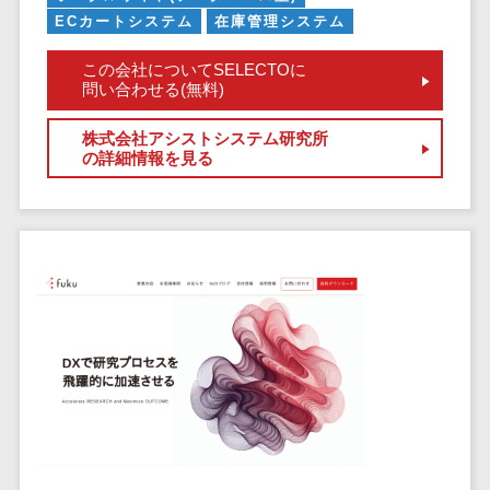
ECカートシステム
在庫管理システム
自動音声応答システム(IVR)>
株主総会ツー
ル
AI自動電話応答>
この会社についてSELECTOに
ISMS管理ツー
問い合わせる(無料)
コールセンター音声認識>
ル
株式会社アシストシステム研究所
リーガルリサ
カスタマーサクセスツール>
の詳細情報を見る
ーチサービス
ITサービスマネジメントツール>
安否確認サー
ビス
問い合わせ管理システム>
クラウドPBX
遠隔サポートツール>
オンラインア
シスタント
コールセンター代行サービス>
会議室予約シ
通話録音・解析システム>
ステム
販売管理シス
チャットボット>
FAQシステム>
テム
コミュニケーション
SFAツール
オンラインストレージ（ファイル