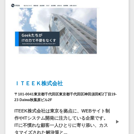
ア
電子カルテ>
障害福祉ソフト>
社内SNS
介護ソフト>
Web会議シス
オンライン診療システム>
テム
プロジェクト
オンコール代行サービス>
管理ツール
訪問看護ステーション向けサービ
電子証明書サ
ス>
ービス
電子証明書サ
健康診断システム>
ービス
診療予約システム>
データセンタ
ＩＴＥＥＫ株式会社
ー
歯科向け電子カルテ>
〒101-0041東京都千代田区東京都千代田区神田須田町2丁目19-
クラウド基盤
23 Daiwa秋葉原ビル2F
歯科予約システム>
クローニング
ITEEK株式会社は東京を拠点に、WEBサイト制
ツール
リハビリ管理システム>
作やITシステム開発に注力している企業です。
データセンタ
医薬品在庫管理システム>
ITに不慣れな顧客一人ひとりに寄り添い、カス
ー監視自動化
タマイズされた解決策と...