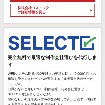
標的型攻撃メール訓練サービス>
MEOツール
イベント管理
株式会社コスミック
認証システム>
の詳細情報を見る
システム
ログ管理システム>
カスタマーサ
ポート
クラウド型セキュリティカメラ>
コールセンタ
メールセキュリティ>
ーCRM
自動音声応答
メール・ファイル無害化>
システム(IVR)
サンドボックス>
完全無料で最適な制作会社選びを代行しま
AI自動電話応
答
す
委託先管理サービス>
WAF>
コールセンタ
WEBシステム開発で20年以上の実績を持ち、2,000件以上の
URLフィルタリング>
ー音声認識
相談を受けてきたセルバが運営する『業者選定代行サービ
カスタマーサ
エンドポイントセキュリティ
ス』です。
クセスツール
（EDR）>
知識がないと難しいWEB制作会社・開発会社選びは
ITサービスマネ
SELECTOにおまかせください！
CASB>
ファイル暗号化>
開発会社、発注者の両方を多数経験してきた目線で、信頼で
ジメントツール
きる業者のみを完全無料で紹介します。