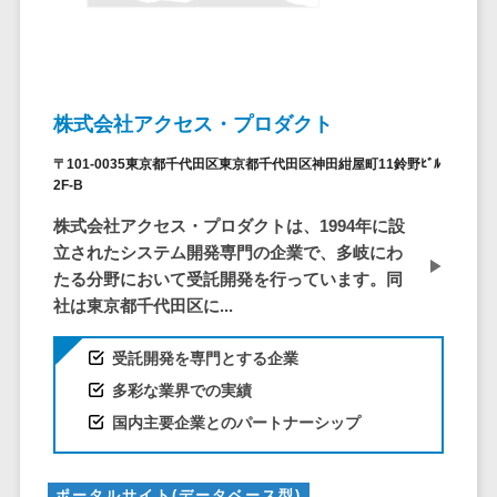
仮想通貨>
NFT>
ービス
官公庁・自治体向け
WAF
GIS（地理情報システム）>
URLフィルタ
リング
株式会社アクセス・プロダクト
公共施設予約システム>
エンドポイン
〒101-0035東京都千代田区東京都千代田区神田紺屋町11鈴野ﾋﾞﾙ
その他官公庁・自治体向け>
トセキュリティ
2F-B
（EDR）
株式会社アクセス・プロダクトは、1994年に設
CASB
立されたシステム開発専門の企業で、多岐にわ
ファイル暗号
たる分野において受託開発を行っています。同
化
社は東京都千代田区に...
電話認証サー
ビス
受託開発を専門とする企業
DLPツール
多彩な業界での実績
UTM
国内主要企業とのパートナーシップ
不正検知サー
ビス
ポータルサイト(データベース型)