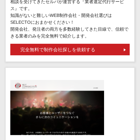
請求代行サービス>
相談を受けてきたセルバが運営する『業者選定代行サービ
20人以上
チェックサービ
ス』です。
送金サービス>
Web戦略/企
スタッフ数
ス
知識がないと難しいWEB制作会社・開発会社選びは
画
50人以上
SELECTOにおまかせください！
従業員満足度
税務申告システム>
開発会社、発注者の両方を多数経験してきた目線で、信頼で
ブランディ
アジャイル
調査・人材定着
きる業者のみを完全無料で紹介します。
法務・総務
ング
開発
化ツール
電子契約システム>
プロモーシ
UI/UXに強
1on1ツール
完全無料で制作会社探しを依頼する
ョン
い
適性検査サー
契約書レビューシステム>
EC・ネット
保守/運用も
ビス
契約書管理システム>
ショップ戦
対応
Web面接シス
略
要件定義か
テム
反社チェックツール>
SEO対策
ら対応
エンゲージメ
受付システム>
EFO(入力フ
レベニュー
ントツール
ォーム最適
シェア可能
座席管理システム>
ダイレクトリ
化)
クルーティング
予算管理
入退室管理システム>
コンバージ
サービス
システム
ョン率改善
採用代行サー
CO2排出量管理システム>
SNS
～100万円
ビス