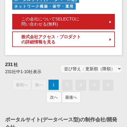
業務全般
ネットワーク構築・保守・運用
業務標準化ツ
ール
この会社についてSELECTOに
問い合わせる(無料)
FAX配信システ
ム
株式会社アクセス・プロダクト
FAX受信サービ
の詳細情報を見る
ス
帳票配信サー
ビス
231
社
BPMツール
231社中1-10社表示
ChatGPTサー
ビス
最初へ
前へ
1
2
3
4
5
ワークフロー
次へ
最後へ
システム
マニュアル作
成ツール
ポータルサイト(データベース型)の制作会社/開発
物品管理シス