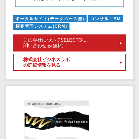
ペネトレーシ
その他業務支援サービス>
ョンテスト
標的型攻撃メ
データ分析・活用
ポータルサイト(データベース型)
コンサル・PM
ール訓練サービ
音声データ活用>
顧客管理システム(CRM)
ス
議事録作成ツール>
この会社についてSELECTOに
認証システム
問い合わせる(無料)
テキストマイニングツール>
ログ管理シス
テム
株式会社ビジネスラボ
VOC分析ツール>
BIツール>
の詳細情報を見る
クラウド型セ
ETLツール>
音声合成ツール>
キュリティカメ
ラ
AI翻訳サービス>
メールセキュ
リティ
アノテーションツール>
メール・ファ
データ化サービス>
イル無害化
画像解析・画像検査>
サンドボック
ス
ブロックチェーン
委託先管理サ