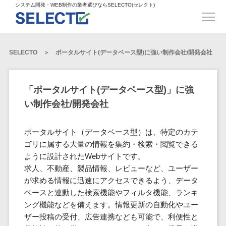
得意業界
ECサイト構築>
ECカートシステム>
システム開発・WEB制作の業者選びならSELECTO(セレクト)
都道府県
SpringFramework>
SpringBoot>
人材>
製造業>
システム開発
北海道>
青森県>
岩手県>
販売管理システム>
言語・スキル
対応業務
システムジ
対応地域
得意分
Laravel>
CakePHP>
工業・インフラ・物流>
コンサル・PM>
宮城県>
秋田県>
山形県>
言語
WEBサイ
ャンル
全国
野・特徴
受注・発注管理システム>
Ruby on Rails>
Node.js>
食品・飲料>
IT・Webサービス>
SELECTO
ポータルサイト(データベース型)に強い制作会社/開発会社
基幹システム(ERP)>
ト制作
Python
全国
販売管理・生
得意業界
福島県>
茨城県>
栃木県>
購買管理システム>
LP制作
産管理
Django>
AngularJS>
React>
Java
都道府県
インテリア・雑貨>
顧客管理システム(CRM)>
群馬県>
埼玉県>
千葉県>
ERP（基幹業
人材
オウンドメ
生産管理システム>
PHP
Vue.js>
NuxtJS>
「ポータルサイト(データベース型)」に強
ベビー・キッズ>
経理/会計システム>
務システム）
ディア
製造業
北海道
Ruby
東京都>
神奈川県>
新潟県>
い制作会社/開発会社
工程管理システム>
在庫管理シス
ReactNative>
Flutter>
採用サイト
工業・イン
生活用品・文房具>
青森県
在庫管理システム>
Swift
富山県>
石川県>
福井県>
テム
フラ・物流
企業サイト
原価管理システム>
岩手県
Perl
構築
ファッション・アパレル (1785)>
ポータルサイト（データベース型）は、特定のカテ
POSシステム>
ECカートシス
食品・飲料
WordPress
山梨県>
長野県>
岐阜県>
AWS構築>
Linux構築>
宮城県
C++
倉庫管理システム>
ゴリに属する大量の情報を集約・検索・閲覧できる
テム
構築
ペット>
農園・農業>
IT・Webサ
勤怠管理システム>
秋田県
ように設計されたWebサイトです。
Go
静岡県>
愛知県>
三重県>
WindowsServer構築>
販売管理シス
需要予測システム>
ービス
ECサイト構
求人、不動産、製品情報、レビューなど、ユーザー
山形県
NPO・官公庁>
Kotlin
生産管理システム>
テム
築
インテリ
滋賀県>
京都府>
大阪府>
Azure構築>
Oracle>
が求める情報に迅速にアクセスできるよう、データ
WEBサービス
福島県
VBA
受注・発注管
ア・雑貨
イベント・キャンペーン>
マッチングシステム>
システム
ベースと連動した検索機能やフィルタ機能、ランキ
マッチングシステム>
茨城県
兵庫県>
奈良県>
和歌山県>
パッケージ
iOS
理システム
開発
ング機能などを備えます。情報更新の自動化やユー
ベビー・キ
自動車・バイク>
ポータルサイト(データベース型)>
SAP>
Salesforce>
Access>
栃木県
Android
購買管理シス
予約システム>
会員システム>
ザー投稿の受付、広告連携なども可能で、利便性と
ッズ
コンサル・
鳥取県>
島根県>
岡山県>
テム