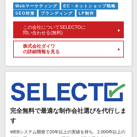
マイナンバー
コピーライ
Webマーケティング
EC・ネットショップ戦略
ニメ・おも
請求書受領サービス>
人事（採用・
ティング・
SEO対策
ブランディング
LP制作
ちゃ
評価・教育）
電子帳簿保存サービス>
ネーミング
芸能・アー
この会社についてSELECTOに
写真撮影
ティスト・
予算管理システム>
会計ソフト>
問い合わせる(無料)
タレントマネ
音楽
映像制作
ジメントシステ
会計システム>
株式会社ダイワ
特徴・強
グラフィッ
ム
の詳細情報を見る
み
出張管理システム>
クデザイン
人事評価シス
(2D・3D)
Pマーク取
テム
ファクタリングサービス>
得
アニメーシ
採用管理シス
ョン
債権管理システム>
英語での応
テム
対可能
イラスト
eラーニング
債務管理システム>
アワード表
ロゴ制作
（システム）
彰歴あり
固定資産管理システム>
デジタルカ
eラーニング
完全無料で最適な制作会社選びを代行しま
全国対応可
タログ・電
（コンテンツ）
経理アウトソーシング>
子書籍
創業10年以
す
DX人材研修サ
振込代行サービス>
上
コンサル
ービス
WEBシステム開発で20年以上の実績を持ち、2,000件以上の
スタッフ数
ティング
リファレンス