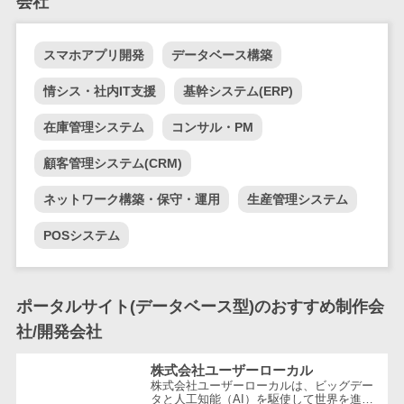
会社
テム
RPAツール
スマホアプリ開発
データベース構築
帳票作成サー
ビス
情シス・社内IT支援
基幹システム(ERP)
物流・流通向
在庫管理システム
コンサル・PM
け
車両管理シス
顧客管理システム(CRM)
テム
商圏分析ツー
ネットワーク構築・保守・運用
生産管理システム
ル
POSシステム
配送管理シス
テム
バース予約シ
ポータルサイト(データベース型)のおすすめ制作会
ステム
社/開発会社
運送業務支援
システム
株式会社ユーザーローカル
株式会社ユーザーローカルは、ビッグデー
アルコールチ
タと人工知能（AI）を駆使して世界を進化