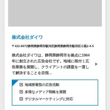
ービス
従業員満足度調査・人材定着化ツ
インフルエンサーマーケティング>
代行
保険
ール>
給与計算アウ
予算管理システム
SNS運用
税理士・会
コンテンツマーケティング>
トソーシング
～100万円以下>
101～200万円>
計士
1on1ツール>
LINE運用代
年末調整アウ
SNSマーケティング>
行
弁護士
201～300万円>
301～500万円>
トソーシング
適性検査サービス>
YouTube運
社労士
動画マーケティング>
福利厚生アウ
501～1000万円>
用代行
Web面接システム>
株式会社ダイワ
行政書士
トソーシング
ゲーム
WordPress
1000～1500万円>
大学・高
エンゲージメントツール>
ソーシャルゲーム>
フリーランス
〒422-8072静岡県静岡市駿河区静岡県静岡市駿河区小黒2-4-5
構築・運用
校・専門学
管理システム
1500～5000万円>
株式会社ダイワは、静岡県静岡市を拠点に1964
ダイレクトリクルーティングサー
コンシューマーゲーム>
校
コンテン
社宅管理サー
年に創立された広告会社です。地域に根付く広
ビス>
ツ制作
5001～10000万円>
学習塾・予
ビス
その他
告業務を展開し、クライアントの課題を一貫し
コンテンツ
備校
採用代行サービス>
Web3.0>
AI>
AR/VR>
IoT>
健康管理IoTサ
10000万円以上>
て解決することを目指...
制作
保育園・幼
ービス
経理・会計・財務
補助金・助成金サポート>
ライティン
稚園
地域密着型の広告活動
外国人就労シ
経費精算システム>
グ
葬儀・墓
ステム
多様なメディア戦略を展開
編集・校正
石・仏壇
Web請求書システム>
産業保健サー
デジタルマーケティングに対応
インタビュ
お寺・神社
ビス
帳票発行サービス>
ー
ゲーム・ア