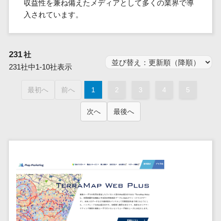
群馬県
収益性を兼ね備えたメディアとして多くの業界で導
PM
家電・電子機器>
フレームワーク
会員システム>
予約システム>
生活用品・
HubSpot>
kintone>
PMSシステム>
広島県>
山口県>
徳島県>
入されています。
生産管理シス
埼玉県
文房具
基幹システ
飲食店・レストラン>
スマホアプリ開発>
OBIC製品>
テム
地図・位置情報・GPSシステム>
SpringFramework
千葉県
ム(ERP)
ファッショ
香川県>
愛媛県>
高知県>
工程管理シス
流通・小売>
SpringBoot
ン・アパレ
データベース構築>
東京都
顧客管理シ
店舗システム>
福岡県>
佐賀県>
長崎県>
テム
231
社
ル (1785)
ステム
Laravel
神奈川県
商業施設・テーマパーク・複合施
AWSサーバー構築>
オーダーエントリーシステム>
原価管理シス
231社中1-10社表示
(CRM)
ペット
熊本県>
大分県>
宮崎県>
CakePHP
新潟県
設>
テム
経理/会計シ
Azureサーバー構築>
農園・農業
Ruby on Rails
映像・動画システム>
富山県
鹿児島県>
沖縄県>
最初へ
前へ
1
2
3
4
5
倉庫管理シス
美容室・サロン>
ステム
NPO・官公
Node.js
石川県
Linuxサーバー構築>
テム
シミュレーションシステム>
在庫管理シ
対応地域
庁
エステ・ネイル>
化粧品>
次へ
最後へ
Django
福井県
需要予測シス
ステム
ネットワーク構築・保守・運用>
国外>
イベント・
オークションシステム>
AngularJS
山梨県
テム
ブライダル>
病院>
POSシステ
キャンペー
情シス・社内IT支援>
React
長野県
人事（労務管理）
ム
WEBサービ
ン
クリニック>
歯科医院>
勤怠管理システム>
Vue.js
岐阜県
ス
AWS (Amazon Web Services)>
勤怠管理シ
自動車・バ
NuxtJS
整体・整骨院>
静岡県
マッチングシ
ステム
イク
労務管理システム>
運用代行
ステム
ReactNative
愛知県
生産管理シ
家電・電子
介護・福祉・老人ホーム>
製薬>
リスティング広告運用代行>
人事管理システム>
予約システム
ステム
Flutter
三重県
機器
動物病院 >
求人広告運用代行>
会員システム
マッチング
滋賀県
飲食店・レ
年末調整システム>
構築