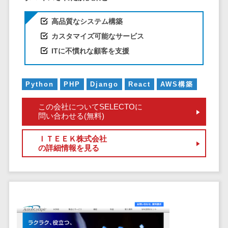
クラウドバッ
電子薬歴システム>
クアップ
高品質なシステム構築
不動産業界向け
デスクトップ
不動産管理サービス>
カスタマイズ可能なサービス
仮想化
ITに不慣れな顧客を支援
不動産業務支援サービス>
IoT空調制御
IoTプラットフ
不動産ホームページ制作>
ォーム
Python
PHP
Django
React
AWS構築
不動産オーナーアプリ>
IT資産管理ツー
この会社についてSELECTOに
ル
入居者管理アプリ>
問い合わせる(無料)
SaaS管理ツー
用地管理システム>
ル
ＩＴＥＥＫ株式会社
の詳細情報を見る
モバイルデバ
業界・業種特化型
イス管理
保険代理店システム>
サーバー・ネ
図面検索システム>
ットワーク監視
設備監視シス
施工管理アプリ>
テム
報告書作成ツール>