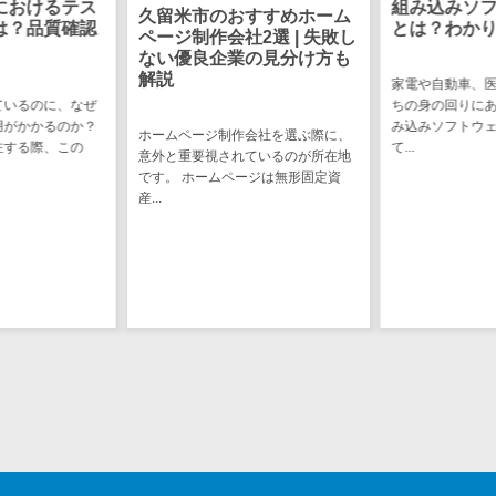
におけるテス
組み込みソ
図面検索シス
久留米市のおすすめホーム
は？品質確認
とは？わか
テム
ページ制作会社2選 | 失敗し
ない優良企業の見分け方も
施工管理アプ
解説
家電や自動車、
リ
ているのに、なぜ
ちの身の回りに
報告書作成ツ
用がかかるのか？
み込みソフトウ
ホームページ制作会社を選ぶ際に、
注する際、この
て...
ール
意外と重要視されているのが所在地
です。 ホームページは無形固定資
フィールド業
産...
務支援サービス
モバイルオー
ダーシステム
ホテル管理シ
ステム
HACCP管理ア
プリ
人材紹介シス
テム
人材派遣管理