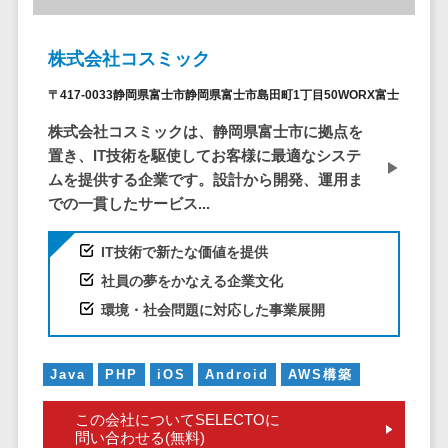
EFOツール
サーバー・ネットワーク監視>
LP作成サービ
株式会社コスミック
ス
設備監視システム>
〒417-0033静岡県富士市静岡県富士市島田町1丁目50WORX富士
広告運用代行
ID管理システム>
株式会社コスミックは、静岡県富士市に拠点を
Webアンケー
システム連携ツール（iPaaS）>
置き、IT技術を駆使してお客様に最適なシステ
トシステム
ムを提供する企業です。設計から開発、運用ま
Web接客ツー
クラウド接続サービス>
での一貫したサービス...
ル
キッティングサービス>
MAツール
IT技術で新たな価値を提供
動画配信シス
情シスアウトソーシング>
社員の夢をかなえる企業文化
テム
環境・社会問題に対応した事業展開
セキュリティ
SNS管理ツー
標的型攻撃メール対策>
ル
LINEマーケテ
セキュリティ・脆弱性診断>
Java
PHP
iOS
Android
AWS構築
ィングツール
ペネトレーションテスト>
この会社についてSELECTOに
SEOツール
問い合わせる(無料)