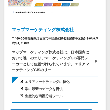
システム
ストラン
PMSシステム
AWS構築
京都府
不動産・マンション>
Indeed運用代行>
SNS運用>
健康管理システム>
ポータルサ
流通・小売
地図・位置情
Linux構築
大阪府
建設・工務店・住宅・リフォーム>
LINE運用代行>
イト(データ
報・GPSシステ
ストレスチェックサービス>
商業施設・
WindowsServer構
兵庫県
ベース型)
ム
テーマパー
ホテル・旅館>
旅行・観光>
築
YouTube運用代行>
奈良県
シフト管理システム>
会員システ
ク・複合施
店舗システム
Azure構築
マップマーケティング株式会社
和歌山県
スポーツ・アウトドア>
WordPress構築・運用>
ム
設
業務可視化ツール>
オーダーエン
Oracle
鳥取県
〒460-0008愛知県名古屋市中区愛知県名古屋市中区栄5-3-6ｴﾙﾏﾉｽ
予約システ
美容室・サ
トリーシステム
銀行・地銀・証券>
保険>
コンテンツ制作
給与計算ソフト>
武平町ﾋﾞﾙ8C
パッケージ
島根県
ム
ロン
映像・動画シ
コンテンツ制作>
ライティング>
SAP
税理士・会計士>
弁護士>
岡山県
マップマーケティング株式会社は、日本国内に
スマホアプ
エステ・ネ
給与前払いサービス>
ステム
編集・校正>
インタビュー>
Salesforce
おいて唯一のエリアマーケティングGIS専門メ
リ開発
広島県
イル
シミュレーシ
社労士>
行政書士>
給与計算アウトソーシング>
ーカーとして位置づけられています。エリアマ
Access
データベー
山口県
化粧品
ョンシステム
コピーライティング・ネーミング>
ーケティングGISのリー...
大学・高校・専門学校>
ス構築
HubSpot
年末調整アウトソーシング>
徳島県
ブライダル
オークション
写真撮影>
映像制作>
AWSサーバ
kintone
システム
香川県
学習塾・予備校>
病院
エリアマーケティングに特化
福利厚生アウトソーシング>
ー構築
OBIC製品
グラフィックデザイン(2D・3D)>
愛媛県
人事（労務管
クリニック
常に最新のデータを提供
保育園・幼稚園>
Azureサー
フリーランス管理システム>
理）
高知県
歯科医院
アニメーション>
イラスト>
生産的な商圏分析ツール
バー構築
葬儀・墓石・仏壇>
お寺・神社>
勤怠管理シス
福岡県
整体・整骨
社宅管理サービス>
Linuxサー
テム
ロゴ制作>
院
佐賀県
ゲーム・アニメ・おもちゃ>
バー構築