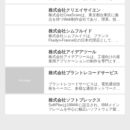
ェックアプリ
させることを経営理念とする、日本を代表
する技術ベンチャー企業です。国内...
株式会社クリエイサイエン
店舗業務支援
株式会社CreaScienは、東京都台東区に拠
システム
点を持つWeb制作会社であり、理系、技
術、そしてWeb3の領域での強みを活かし
配送ルート最
たクリエイティブ制作を行っています。
株式会社シムフルイド
適化
独...
株式会社シムフルイドは、フランス
Fluidyn-France社の日本代理店として、最
IT点呼サービス
先端のCFD（数値流体力学）解析手法を駆
使した高精度な製品を提供しています。設
医療・介護業
株式会社アイデアツール
立...
界向け
株式会社アイデアツールは、工場向けの産
業用アプリケーションの制作を専門とする
電子カルテ
ソフトウェア会社です。自動車・光学レン
ズ・バッテリー工場など多岐にわた...
障害福祉ソフ
株式会社プラントレコードサービス
ト
プラントレコードサービスは、電気通信技
介護ソフト
術をベースに、多様な通信ネットワーク構
築や維持管理の分野で豊富な経験とノウハ
オンライン診
ウを提供している企業です。創業以...
株式会社ソフトプレックス
療システム
SoftPlexは1994年に設立され、IBMメイン
フレームを中心に幅広いソフトウェア製品
オンコール代
やサービスを提供する企業です。特にメイ
ンフレーム周りの問題解決や運用の効...
行サービス
訪問看護ステ