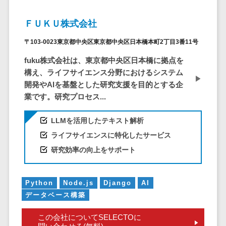
CRMツール
共有）>
セールス
ＦＵＫＵ株式会社
ファイル転送サービス>
DX（SFA/MA）
遠隔接客ツー
〒103-0023東京都中央区東京都中央区日本橋本町2丁目3番11号
文書管理システム>
Web電話帳>
ル
fuku株式会社は、東京都中央区日本橋に拠点を
会議効率化ツール>
オンライン商
構え、ライフサイエンス分野におけるシステム
談ツール
開発やAIを基盤とした研究支援を目的とする企
ナレッジ共有ツール>
セールスイネ
業です。研究プロセス...
バーチャルオフィスツール>
ーブルメントツ
ール
LLMを活用したテキスト解析
ビジネスチャット>
名刺管理サー
ライフサイエンスに特化したサービス
デジタルサイネージソフト>
ビス
研究効率の向上をサポート
インサイドセ
オンライン校正ツール>
ールス代行サー
Python
Node.js
Django
AI
グループウェア>
社内SNS>
ビス
データベース構築
マーケティン
Web会議システム>
グ
この会社についてSELECTOに
プロジェクト管理ツール>
メール配信シ