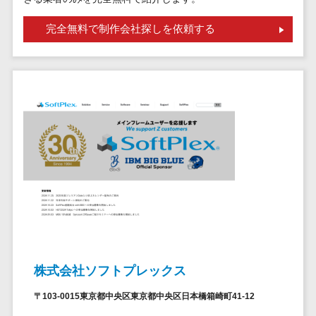
問い合わせ管
電話認証サービス>
DLPツール>
理システム
完全無料で制作会社探しを依頼する
UTM>
不正検知サービス>
遠隔サポート
ツール
業務全般
業務標準化ツール>
コールセンタ
ー代行サービス
FAX配信システム>
通話録音・解
析システム
FAX受信サービス>
チャットボッ
帳票配信サービス>
ト
BPMツール>
FAQシステム
コミュニケー
ChatGPTサービス>
ション
ワークフローシステム>
オンラインス
トレージ（ファ
株式会社ソフトプレックス
マニュアル作成ツール>
イル共有）
〒103-0015東京都中央区東京都中央区日本橋箱崎町41-12
物品管理システム>
RPAツール>
ファイル転送