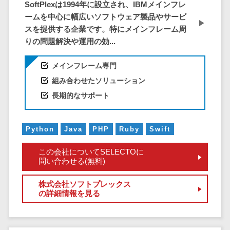
サービス
SoftPlexは1994年に設立され、IBMメインフレ
帳票作成サービス>
文書管理シス
ームを中心に幅広いソフトウェア製品やサービ
物流・流通向け
テム
スを提供する企業です。特にメインフレーム周
車両管理システム>
りの問題解決や運用の効...
Web電話帳
会議効率化ツ
商圏分析ツール>
メインフレーム専門
ール
配送管理システム>
組み合わせたソリューション
ナレッジ共有
長期的なサポート
ツール
バース予約システム>
バーチャルオ
運送業務支援システム>
フィスツール
Python
Java
PHP
Ruby
Swift
ビジネスチャ
アルコールチェックアプリ>
ット
この会社についてSELECTOに
店舗業務支援システム>
問い合わせる(無料)
デジタルサイ
ネージソフト
配送ルート最適化>
株式会社ソフトプレックス
オンライン校
の詳細情報を見る
IT点呼サービス>
正ツール
グループウェ
医療・介護業界向け