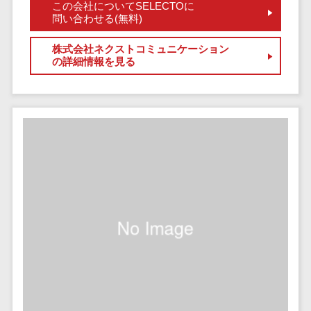
この会社についてSELECTOに
セールスイネーブルメントツール>
ゲーム
テム
問い合わせる(無料)
コンシュー
ファクタリン
名刺管理サービス>
マーゲーム
株式会社ネクストコミュニケーション
グサービス
の詳細情報を見る
インサイドセールス代行サービス>
その他
債権管理シス
Web3.0
テム
マーケティング
AI
メール配信システム>
債務管理シス
テム
AR/VR
デジタル資産管理システム>
固定資産管理
IoT
システム
商品情報管理システム>
補助金・助
経理アウトソ
成金サポー
チケット管理システム>
ーシング
ト
SNSキャンペーンツール>
振込代行サー
ビス
予約管理システム>
請求代行サー
広告効果測定ツール>
ビス
送金サービス
リード獲得ツール>
税務申告シス