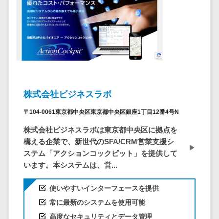
ID管理システ
ム
フィールド業務支援サービス>
システム連携
モバイルオーダーシステム>
ツール
（iPaaS）
ホテル管理システム>
クラウド接続
HACCP管理アプリ>
サービス
キッティング
株式会社ビジネスラボ
人材紹介システム>
サービス
〒104-0061東京都中央区東京都中央区銀座1丁目12番4号N
人材派遣管理システム>
情シスアウト
株式会社ビジネスラボは東京都中央区に拠点を
ソーシング
園務支援システム>
構える企業で、新世代のSFA/CRM営業支援シ
セキュリティ
校務支援システム>
ステム「アクションコックピット」を提供して
います。本システムは、営...
標的型攻撃メ
Web出願システム>
ール対策
使いやすいインターフェースを提供
バーチャル試着システム>
セキュリテ
常に最新のシステムを使用可能
ィ・脆弱性診断
農業支援システム>
高度なセキュリティとデータ管理