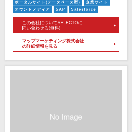
健康管理IoTサービス>
労務管理シス
ポータルサイト(データベース型)
企業サイト
介護・福
長崎県
デジタルカタログ・電子書籍>
ネットワー
テム
芸能・アーティスト・音楽>
オウンドメディア
SAP
Salesforce
祉・老人ホ
外国人就労システム>
熊本県
ク構築・保
コンサルティング
人事管理シス
ーム
特徴・強み
大分県
守・運用
この会社についてSELECTOに
産業保健サービス>
Web戦略/企画>
テム
製薬
問い合わせる(無料)
Pマーク取得>
宮崎県
情シス・社
年末調整シス
マイナンバー>
動物病院
ブランディング>
内IT支援
鹿児島県
英語での応対可能>
テム
マップマーケティング株式会社
不動産・マ
の詳細情報を見る
AWS
人事（採用・評価・教育）
プロモーション>
沖縄県
健康管理シス
ンション
アワード表彰歴あり>
(Amazon
タレントマネジメントシステム>
テム
対応地域
EC・ネットショップ戦略>
建設・工務
Web
全国対応可>
創業10年以上>
ストレスチェ
人事評価システム>
店・住宅・
Services)
SEO対策>
ックサービス
国外
リフォーム
スタッフ数20人以上>
運用代行
採用管理システム>
シフト管理シ
EFO(入力フォーム最適化)>
ホテル・旅
スタッフ数50人以上>
ステム
eラーニング（システム）>
館
リスティン
コンバージョン率改善>
SNS>
業務可視化ツ
アジャイル開発>
UI/UXに強い>
旅行・観光
グ広告運用
eラーニング（コンテンツ）>
ール
事業戦略>
代行
スポーツ・
保守/運用も対応>
給与計算ソフ
DX人材研修サービス>
アウトドア
求人広告運
マーケティング
ト
要件定義から対応>
用代行
銀行・地
リファレンスチェックサービス>
Webマーケティング>
給与前払いサ
銀・証券
Indeed運用
レベニューシェア可能>