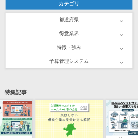
け
カテゴリ
不動産管理サ
ービス
都道府県
不動産業務支
得意業界
援サービス
不動産ホーム
特徴・強み
ページ制作
不動産オーナ
予算管理システム
ーアプリ
入居者管理ア
プリ
特集記事
用地管理シス
テム
業界・業種特
化型
保険代理店シ
ステム