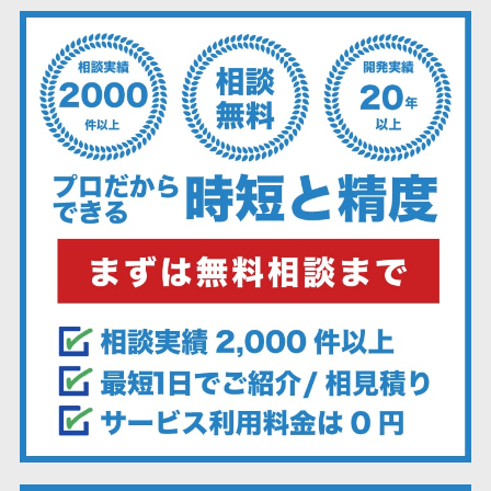
ーション向けサ
ービス
健康診断シス
テム
診療予約シス
テム
歯科向け電子
カルテ
歯科予約シス
テム
リハビリ管理
システム
医薬品在庫管
理システム
電子薬歴シス
テム
不動産業界向