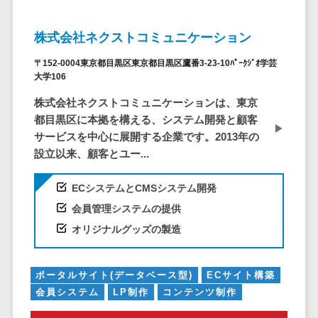
株主総会ツール>
以下
事業戦略
経理・会計・
101～200万
ISMS管理ツール>
財務
マーケテ
株式会社ネクストコミュニケーション
円
ィング
経費精算シス
リーガルリサーチサービス>
〒152-0004東京都目黒区東京都目黒区鷹番3-23-10ﾊﾟｰｸｼﾞｵ学芸
201～300万
テム
Webマーケ
大学106
円
ティング
安否確認サービス>
Web請求書シ
株式会社ネクストコミュニケーションは、東京
301～500万
ステム
インフルエ
クラウドPBX>
都目黒区に本拠を構える、システム開発と顧客
円
ンサーマー
帳票発行サー
サービスを中心に展開する企業です。2013年の
ケティング
501～1000
ビス
オンラインアシスタント>
設立以来、顧客とユー...
万円
コンテンツ
請求書受領サ
会議室予約システム>
マーケティ
1000～
ービス
ECシステムとCMSシステム開発
ング
1500万円
販売管理システム
電子帳簿保存
会員管理システムの提供
SNSマーケ
SFAツール>
CRMツール>
1500～
サービス
オリジナルグッズの製造
ティング
5000万円
予算管理シス
セールスDX（SFA/MA）>
動画マーケ
5001～
テム
ティング
10000万円
遠隔接客ツール>
会計ソフト
ポータルサイト(データベース型)
ECサイト構築
10000万円
ゲーム
会員システム
LP制作
コンテンツ制作
会計システム
オンライン商談ツール>
以上
ソーシャル
出張管理シス