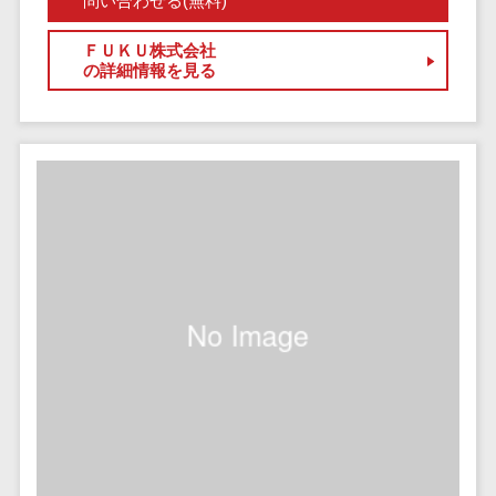
問い合わせる(無料)
ステム
電子証明書サービス
ＦＵＫＵ株式会社
デジタル資産
電子証明書サービス>
の詳細情報を見る
管理システム
データセンター>
クラウド基盤>
商品情報管理
システム
クローニングツール>
チケット管理
データセンター監視自動化>
システム
SNSキャンペ
クラウドバックアップ>
ーンツール
デスクトップ仮想化>
予約管理シス
テム
IoT空調制御>
広告効果測定
IoTプラットフォーム>
ツール
リード獲得ツ
IT資産管理ツール>
ール
SaaS管理ツール>
DM発送サービ
ス
モバイルデバイス管理>