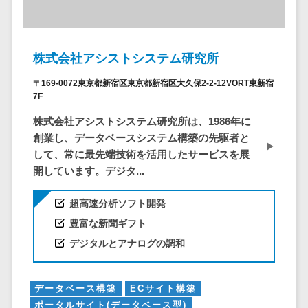
DM発送サービス>
EFOツール>
テム
法務・総務
LP作成サービス>
電子契約シス
株式会社アシストシステム研究所
広告運用代行>
テム
〒169-0072東京都新宿区東京都新宿区大久保2-2-12VORT東新宿
契約書レビュ
Webアンケートシステム>
7F
ーシステム
Web接客ツール>
MAツール>
株式会社アシストシステム研究所は、1986年に
契約書管理シ
創業し、データベースシステム構築の先駆者と
ステム
動画配信システム>
して、常に最先端技術を活用したサービスを展
反社チェック
開しています。デジタ...
SNS管理ツール>
ツール
受付システム
LINEマーケティングツール>
超高速分析ソフト開発
座席管理シス
豊富な新聞ギフト
SEOツール>
MEOツール>
テム
デジタルとアナログの調和
イベント管理システム>
入退室管理シ
ステム
カスタマーサポート
データベース構築
ECサイト構築
CO2排出量管
コールセンターCRM>
ポータルサイト(データベース型)
理システム