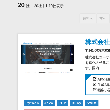
20
社
20社中1-10社表示
最初へ
前へ
株式会
〒141-003
株式会社ユーザ
を進化させるこ
す。国内...
AIを
生成A
幅広い
Python
Java
PHP
Ruby
Swift