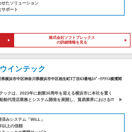
わせたソリューション
なサポート
株式会社ソフトプレックス
の詳細情報を見る
社ウインテック
神奈川県横浜市中区神奈川県横浜市中区相生町3丁目63番地1ﾊﾟｰｸｱｸｼｽ横濱関
テックは、2023年に創業30周年を迎える横浜市に本社を置く
船舶代理店業務とシステム開発を展開し、貿易業界におけるIT
得済みシステム「WiLL」
0年以上の信頼