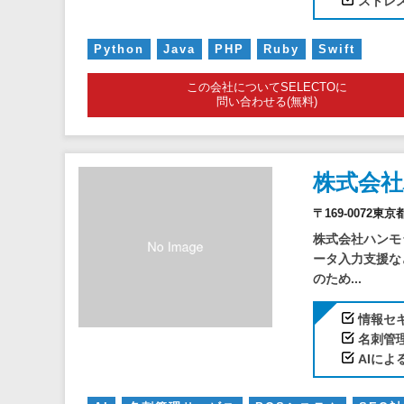
ストレ
Python
Java
PHP
Ruby
Swift
この会社についてSELECTOに
問い合わせる(無料)
株式会
〒169-0072東京
株式会社ハンモ
ータ入力支援な
のため...
情報セ
名刺管
AIに