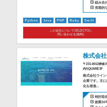
組み合
長期的
Python
Java
PHP
Ruby
Swift
この会社についてSELECTOに
問い合わせる(無料)
株式会
〒231-0012
内SQUARE3F
株式会社ウイン
企業です。主に
化を推進...
特許取
創業3