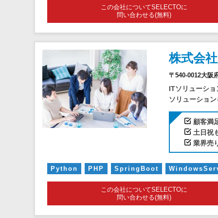
この会社についてSELECTOに
問い合わせる(無料)
株式会
〒540-0012
ITソリューショ
ソリューションを
顧客満足
土日祝
業界売り
Python
PHP
SpringBoot
WindowsSe
この会社についてSELECTOに
問い合わせる(無料)