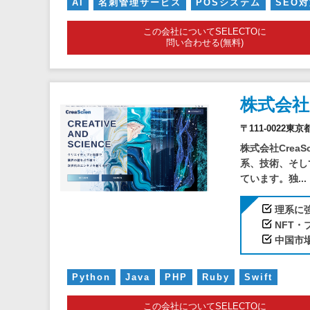
AI
名刺管理サービス
POSシステム
SEO
この会社についてSELECTOに
問い合わせる(無料)
株式会
〒111-0022東
株式会社Crea
系、技術、そし
ています。独...
理系に
NFT
中国市
Python
Java
PHP
Ruby
Swift
この会社についてSELECTOに