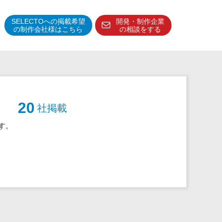
SELECTOへの掲載希望
開発・制作企業
の制作会社様はこちら
の相談をする
得意分野・特徴
得意業界
特徴・強み
20
社掲載
予算管理システム
す。