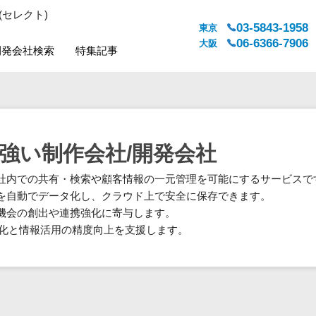
(セレクト)
03-5843-1958
東京
06-6366-7906
大阪
開発会社検索
特集記事
システムジャンル
対応地域
販売管理・生産管理
全国
WEBサービス
都道府県
強い制作会社/開発会社
人事（労務管理）
対応地域
社内での共有・検索や顧客情報の一元管理を可能にするサービスで
人事（採用・評価・教育）
を自動でデータ化し、クラウド上で安全に保存できます。
経理・会計・財務
機会の創出や連携強化に寄与します。
法務・総務
率化と情報活用の精度向上を支援します。
販売管理システム
マーケティング
カスタマーサポート
コミュニケーション