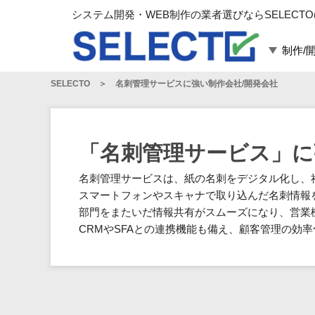
システム開発・WEB制作の業者選びならSELECTO
制作/
SELECTO
名刺管理サービスに強い制作会社/開発会社
言語・スキル
対応業務
言語
WEBサイト制作
フレームワーク
システム開発
「名刺管理サービス」に
構築
運用代行
名刺管理サービスは、紙の名刺をデジタル化し、
パッケージ
コンテンツ制作
スマートフォンやスキャナで取り込んだ名刺情報
コンサルティング
部門をまたいだ情報共有がスムーズになり、営業
マーケティング
CRMやSFAとの連携機能も備え、顧客管理の効
ゲーム
その他