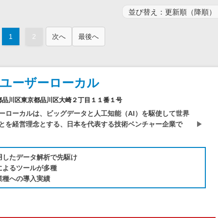
電子証明書サービス
セキュリティ
業務全般
1
2
次へ
最後へ
物流・流通向け
医療・介護業界向け
不動産業界向け
社ユーザーローカル
業界・業種特化型
2東京都品川区東京都品川区大崎２丁目１１番１号
データ分析・活用
ーローカルは、ビッグデータと人工知能（AI）を駆使して世界
ブロックチェーン
とを経営理念とする、日本を代表する技術ベンチャー企業で
官公庁・自治体向け
活用したデータ解析で先駆け
Iによるツールが多種
業種への導入実績