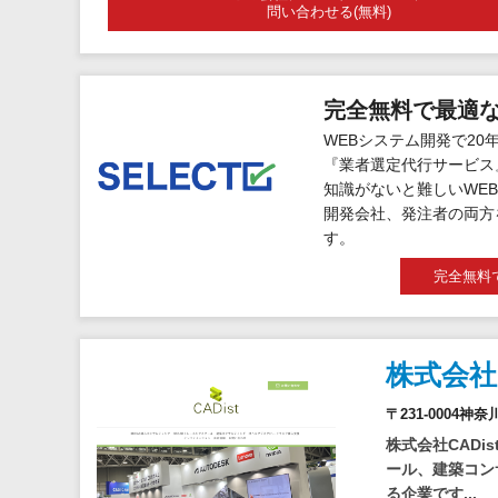
問い合わせる(無料)
完全無料で最適
WEBシステム開発で20
『業者選定代行サービス
知識がないと難しいWEB
開発会社、発注者の両方
す。
完全無料
株式会社
〒231-0004神
株式会社CADi
ール、建築コン
る企業です...