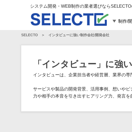
システム開発・WEB制作の業者選びならSELECTO
制作/
SELECTO
インタビューに強い制作会社/開発会社
言語・スキル
対応業務
言語
WEBサイト制作
フレームワーク
システム開発
「インタビュー」に強い
構築
運用代行
インタビューは、企業担当者や経営層、業界の専
パッケージ
コンテンツ制作
コンサルティング
サービスや製品の開発背景、活用事例、想いやビ
マーケティング
力や相手の本音を引き出すヒアリング力、発言を
ゲーム
その他