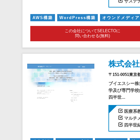
サステ
AWS構築
WordPress構築
オウンドメディア
この会社についてSELECTOに
問い合わせる(無料)
株式会
〒151-0051東
ブイエスシー株
学及び専門学校
四半世...
医療系
マルチ
四半世