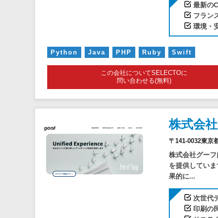
最新の
フランス
環境・
Python
Java
PHP
Ruby
Swift
この会社についてSELECTOに
問い合わせる(無料)
株式会
〒141-0032東
株式会社グーフ
を提供していま
果的に...
次世代
印刷の