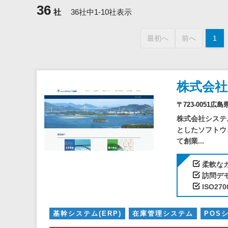
36
社
36社中1-10社表示
最初へ
前へ
1
株式会
〒723-005
株式会社システ
としたソフトウ
て創業...
柔軟な
訪問デ
ISO27
基幹システム(ERP)
在庫管理システム
POS