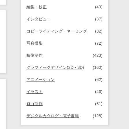
編集・校正
(43)
インタビュー
(37)
コピーライティング・ネーミング
(32)
写真撮影
(72)
映像制作
(423)
グラフィックデザイン(2D・3D)
(160)
アニメーション
(62)
イラスト
(46)
ロゴ制作
(61)
デジタルカタログ・電子書籍
(128)