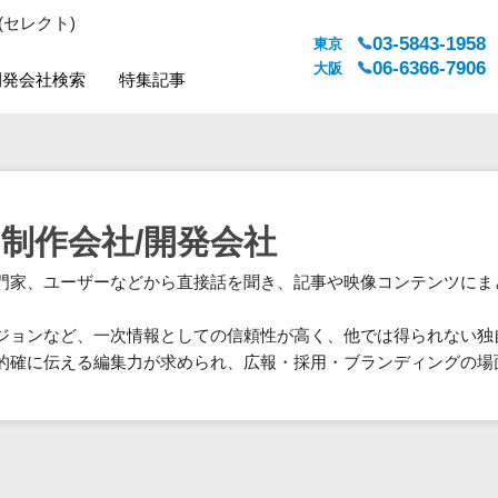
(セレクト)
03-5843-1958
東京
06-6366-7906
大阪
開発会社検索
特集記事
システムジャンル
対応地域
販売管理・生産管理
全国
WEBサービス
都道府県
制作会社/開発会社
人事（労務管理）
対応地域
門家、ユーザーなどから直接話を聞き、記事や映像コンテンツにま
人事（採用・評価・教育）
経理・会計・財務
ジョンなど、一次情報としての信頼性が高く、他では得られない独
法務・総務
的確に伝える編集力が求められ、広報・採用・ブランディングの場
販売管理システム
マーケティング
カスタマーサポート
コミュニケーション