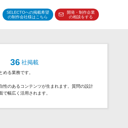
SELECTOへの掲載希望
開発・制作企業
の制作会社様はこちら
の相談をする
得意分野・特徴
得意業界
特徴・強み
36
社掲載
予算管理システム
とめる業務です。
自性のあるコンテンツが生まれます。質問の設計
面で幅広く活用されます。