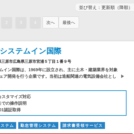
電子証明書サービス
セキュリティ
業務全般
2
3
4
次へ
最後へ
物流・流通向け
医療・介護業界向け
不動産業界向け
社システムイン国際
業界・業種特化型
1広島県三原市広島県三原市宮浦５丁目１番９号
データ分析・活用
ムイン国際は、1969年に設立され、主に土木・建築業界を対象
ブロックチェーン
ェア開発を行う企業です。当初は造船関連の電気設備会社とし
官公庁・自治体向け
カスタマイズ対応
モでの操作説明
001認証取得
システム
勤怠管理システム
請求書受領サービス