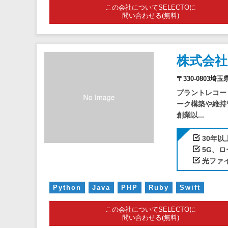
この会社についてSELECTOに
問い合わせる(無料)
株式会
〒330-0803
プラントレコー
ーク構築や維持
創業以...
30年
5G、ロ
光ファ
Python
Java
PHP
Ruby
Swift
この会社についてSELECTOに
問い合わせる(無料)