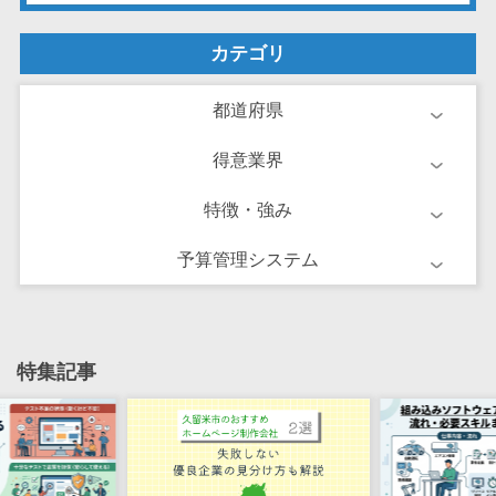
ーション向けサ
ービス
カテゴリ
健康診断シス
テム
都道府県
診療予約シス
テム
得意業界
歯科向け電子
特徴・強み
カルテ
歯科予約シス
予算管理システム
テム
リハビリ管理
システム
医薬品在庫管
特集記事
理システム
電子薬歴シス
テム
不動産業界向