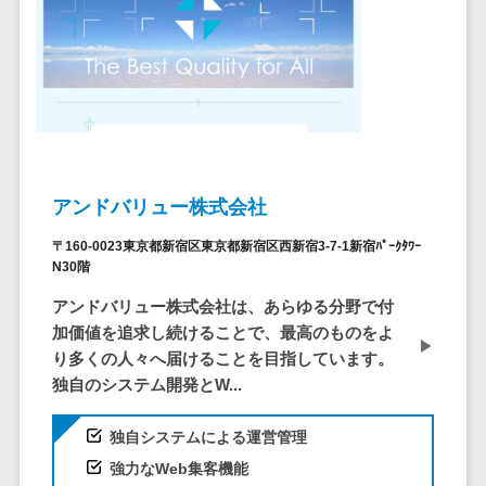
ステム
電子証明書サービス
デジタル資産
電子証明書サービス>
管理システム
データセンター>
クラウド基盤>
商品情報管理
システム
クローニングツール>
チケット管理
データセンター監視自動化>
システム
アンドバリュー株式会社
SNSキャンペ
クラウドバックアップ>
〒160-0023東京都新宿区東京都新宿区西新宿3-7-1新宿ﾊﾟｰｸﾀﾜｰ
ーンツール
N30階
デスクトップ仮想化>
予約管理シス
アンドバリュー株式会社は、あらゆる分野で付
テム
IoT空調制御>
加価値を追求し続けることで、最高のものをよ
広告効果測定
IoTプラットフォーム>
り多くの人々へ届けることを目指しています。
ツール
独自のシステム開発とW...
リード獲得ツ
IT資産管理ツール>
ール
独自システムによる運営管理
SaaS管理ツール>
DM発送サービ
強力なWeb集客機能
ス
モバイルデバイス管理>