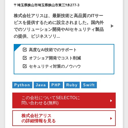
ア
電子カルテ>
障害福祉ソフト>
〒埼玉県狭山市埼玉県狭山市東三ﾂ木277-3
社内SNS
介護ソフト>
株式会社アリスは、最新技術と高品質のITサー
Web会議シス
ビスを提供するために設立されました。国内外
オンライン診療システム>
テム
でのソリューション開発やAIセキュリティ製品
プロジェクト
オンコール代行サービス>
の提供、ビジネスソリ...
管理ツール
訪問看護ステーション向けサービ
電子証明書サ
高度なAI技術でのサポート
ス>
ービス
オフショア開発でコスト削減
電子証明書サ
健康診断システム>
セキュリティ対策のノウハウ
ービス
診療予約システム>
データセンタ
ー
Python
Java
PHP
Ruby
Swift
歯科向け電子カルテ>
クラウド基盤
歯科予約システム>
この会社についてSELECTOに
クローニング
問い合わせる(無料)
ツール
リハビリ管理システム>
データセンタ
株式会社アリス
医薬品在庫管理システム>
の詳細情報を見る
ー監視自動化