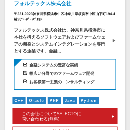
ービス
従業員満足度調査・人材定着化ツ
インフルエンサーマーケティング>
フォルテックス株式会社
代行
保険
ール>
給与計算アウ
予算管理システム
SNS運用
税理士・会
コンテンツマーケティング>
〒231-0023神奈川県横浜市中区神奈川県横浜市中区山下町194-4
トソーシング
～100万円以下>
101～200万円>
横浜ﾆｭｰﾎﾟｰﾄﾋﾞﾙ9F
計士
1on1ツール>
LINE運用代
年末調整アウ
SNSマーケティング>
行
弁護士
201～300万円>
301～500万円>
フォルテックス株式会社は、神奈川県横浜市に
トソーシング
適性検査サービス>
YouTube運
社労士
動画マーケティング>
本社を構えるソフトウェアおよびファームウェ
福利厚生アウ
501～1000万円>
用代行
Web面接システム>
アの開発とシステムインテグレーションを専門
行政書士
トソーシング
ゲーム
とする企業です。金融...
WordPress
1000～1500万円>
大学・高
エンゲージメントツール>
ソーシャルゲーム>
フリーランス
構築・運用
校・専門学
管理システム
1500～5000万円>
金融システムの豊富な実績
ダイレクトリクルーティングサー
コンシューマーゲーム>
校
コンテン
社宅管理サー
ビス>
幅広い分野でのファームウェア開発
ツ制作
5001～10000万円>
学習塾・予
ビス
その他
お客様第一主義のコンサルティング
コンテンツ
備校
採用代行サービス>
Web3.0>
AI>
AR/VR>
IoT>
健康管理IoTサ
10000万円以上>
制作
保育園・幼
ービス
経理・会計・財務
補助金・助成金サポート>
ライティン
稚園
外国人就労シ
C++
Oracle
PHP
Java
Python
経費精算システム>
グ
葬儀・墓
ステム
編集・校正
石・仏壇
この会社についてSELECTOに
Web請求書システム>
産業保健サー
問い合わせる(無料)
インタビュ
お寺・神社
ビス
帳票発行サービス>
ー
ゲーム・ア