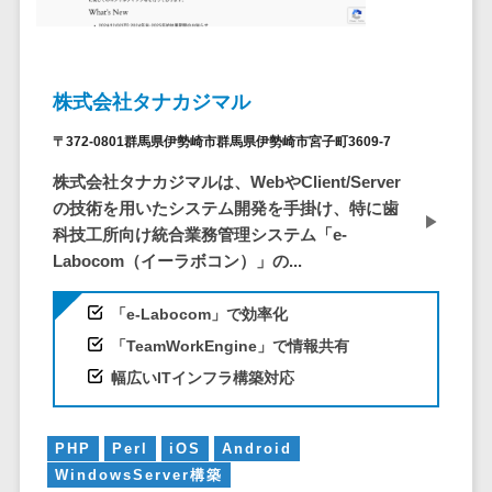
システム
ストラン
PMSシステム
AWS構築
京都府
不動産・マンション>
Indeed運用代行>
SNS運用>
健康管理システム>
ポータルサ
流通・小売
地図・位置情
Linux構築
大阪府
建設・工務店・住宅・リフォーム>
LINE運用代行>
イト(データ
報・GPSシステ
ストレスチェックサービス>
商業施設・
WindowsServer構
兵庫県
ベース型)
ム
テーマパー
ホテル・旅館>
旅行・観光>
築
株式会社タナカジマル
YouTube運用代行>
奈良県
シフト管理システム>
会員システ
ク・複合施
店舗システム
Azure構築
和歌山県
スポーツ・アウトドア>
〒372-0801群馬県伊勢崎市群馬県伊勢崎市宮子町3609-7
WordPress構築・運用>
ム
設
業務可視化ツール>
オーダーエン
Oracle
鳥取県
予約システ
美容室・サ
トリーシステム
株式会社タナカジマルは、WebやClient/Server
銀行・地銀・証券>
保険>
コンテンツ制作
給与計算ソフト>
パッケージ
島根県
ム
ロン
の技術を用いたシステム開発を手掛け、特に歯
映像・動画シ
コンテンツ制作>
ライティング>
SAP
税理士・会計士>
弁護士>
岡山県
スマホアプ
科技工所向け統合業務管理システム「e-
エステ・ネ
給与前払いサービス>
ステム
編集・校正>
インタビュー>
Salesforce
リ開発
Labocom（イーラボコン）」の...
広島県
イル
シミュレーシ
社労士>
行政書士>
給与計算アウトソーシング>
Access
データベー
山口県
化粧品
ョンシステム
コピーライティング・ネーミング>
大学・高校・専門学校>
「e-Labocom」で効率化
ス構築
HubSpot
年末調整アウトソーシング>
徳島県
ブライダル
オークション
写真撮影>
映像制作>
「TeamWorkEngine」で情報共有
AWSサーバ
kintone
システム
香川県
学習塾・予備校>
病院
福利厚生アウトソーシング>
ー構築
幅広いITインフラ構築対応
OBIC製品
グラフィックデザイン(2D・3D)>
愛媛県
人事（労務管
クリニック
保育園・幼稚園>
Azureサー
フリーランス管理システム>
理）
高知県
歯科医院
アニメーション>
イラスト>
バー構築
葬儀・墓石・仏壇>
お寺・神社>
勤怠管理シス
福岡県
PHP
Perl
iOS
Android
整体・整骨
社宅管理サービス>
Linuxサー
テム
ロゴ制作>
WindowsServer構築
院
佐賀県
ゲーム・アニメ・おもちゃ>
バー構築