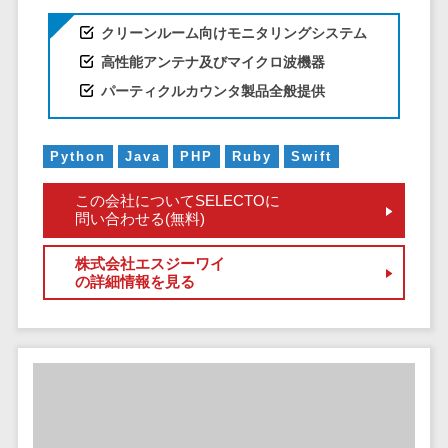
DM発送サービス>
EFOツール>
テム
クリーンルーム向けモニタリングシステム
法務・総務
LP作成サービス>
高性能アンテナ及びマイクロ波機器
電子契約シス
パーティクルカウンタ製品全般提供
広告運用代行>
テム
契約書レビュ
Webアンケートシステム>
ーシステム
Python
Java
PHP
Ruby
Swift
Web接客ツール>
MAツール>
契約書管理シ
この会社についてSELECTOに
ステム
動画配信システム>
問い合わせる(無料)
反社チェック
SNS管理ツール>
ツール
株式会社エスジーワイ
の詳細情報を見る
受付システム
LINEマーケティングツール>
座席管理シス
SEOツール>
MEOツール>
テム
イベント管理システム>
入退室管理シ
ステム
カスタマーサポート
CO2排出量管
コールセンターCRM>
理システム