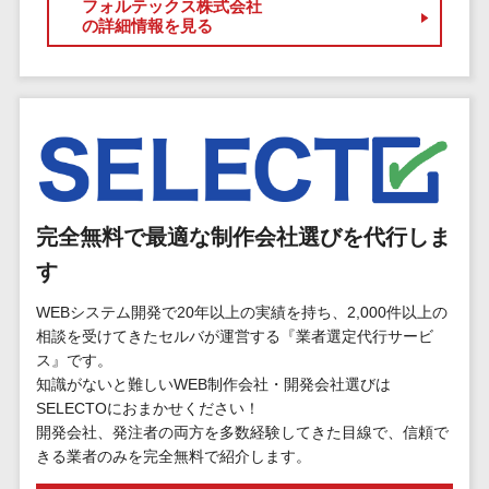
マイナンバー
フォルテックス株式会社
コピーライ
ニメ・おも
請求書受領サービス>
の詳細情報を見る
人事（採用・
ティング・
ちゃ
評価・教育）
電子帳簿保存サービス>
ネーミング
芸能・アー
写真撮影
ティスト・
予算管理システム>
会計ソフト>
タレントマネ
音楽
映像制作
ジメントシステ
会計システム>
特徴・強
グラフィッ
ム
み
出張管理システム>
クデザイン
人事評価シス
(2D・3D)
Pマーク取
テム
完全無料で最適な制作会社選びを代行しま
ファクタリングサービス>
得
アニメーシ
採用管理シス
す
ョン
債権管理システム>
英語での応
テム
対可能
イラスト
WEBシステム開発で20年以上の実績を持ち、2,000件以上の
eラーニング
債務管理システム>
アワード表
相談を受けてきたセルバが運営する『業者選定代行サービ
ロゴ制作
（システム）
ス』です。
彰歴あり
固定資産管理システム>
デジタルカ
eラーニング
知識がないと難しいWEB制作会社・開発会社選びは
全国対応可
タログ・電
（コンテンツ）
経理アウトソーシング>
SELECTOにおまかせください！
子書籍
創業10年以
DX人材研修サ
開発会社、発注者の両方を多数経験してきた目線で、信頼で
振込代行サービス>
上
きる業者のみを完全無料で紹介します。
コンサル
ービス
スタッフ数
ティング
リファレンス