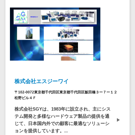
セールスイネーブルメントツール>
ゲーム
テム
コンシュー
ファクタリン
名刺管理サービス>
マーゲーム
グサービス
インサイドセールス代行サービス>
その他
債権管理シス
Web3.0
テム
マーケティング
AI
メール配信システム>
債務管理シス
テム
AR/VR
デジタル資産管理システム>
固定資産管理
IoT
システム
商品情報管理システム>
補助金・助
経理アウトソ
成金サポー
株式会社エスジーワイ
チケット管理システム>
ーシング
ト
〒102-0072東京都千代田区東京都千代田区飯田橋３ー７ー１２
SNSキャンペーンツール>
振込代行サー
松野ビル４Ｆ
ビス
予約管理システム>
株式会社SGYは、1983年に設立され、主にシス
請求代行サー
テム開発と多様なハードウェア製品の提供を通
広告効果測定ツール>
ビス
じて、日本国内外での顧客に最適なソリューシ
送金サービス
リード獲得ツール>
ョンを提供しています。...
税務申告シス