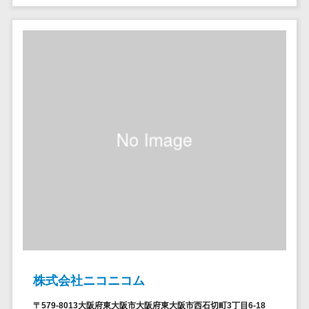
ペネトレーシ
その他業務支援サービス>
ョンテスト
標的型攻撃メ
データ分析・活用
ール訓練サービ
音声データ活用>
ス
議事録作成ツール>
認証システム
テキストマイニングツール>
ログ管理シス
テム
VOC分析ツール>
BIツール>
クラウド型セ
ETLツール>
音声合成ツール>
キュリティカメ
ラ
AI翻訳サービス>
メールセキュ
リティ
アノテーションツール>
メール・ファ
データ化サービス>
イル無害化
画像解析・画像検査>
サンドボック
株式会社ニコニコム
ス
ブロックチェーン
〒579-8013大阪府東大阪市大阪府東大阪市西石切町3丁目6-18
委託先管理サ