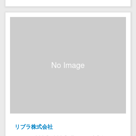
クラウドバッ
電子薬歴システム>
クアップ
不動産業界向け
デスクトップ
不動産管理サービス>
仮想化
不動産業務支援サービス>
IoT空調制御
IoTプラットフ
不動産ホームページ制作>
ォーム
不動産オーナーアプリ>
IT資産管理ツー
ル
入居者管理アプリ>
SaaS管理ツー
用地管理システム>
ル
モバイルデバ
業界・業種特化型
イス管理
保険代理店システム>
サーバー・ネ
図面検索システム>
ットワーク監視
設備監視シス
施工管理アプリ>
リブラ株式会社
テム
報告書作成ツール>