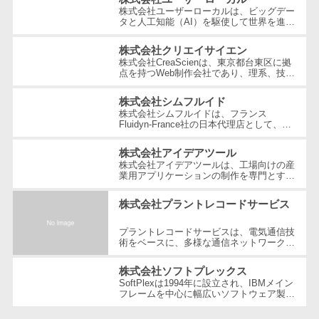
テム
株式会社ユーザーローカルは、ビッグデー
タと人工知能（AI）を駆使して世界を進化
RPAツール
させることを経営理念とする、日本を代表
する技術ベンチャー企業です。国内...
帳票作成サー
株式会社クリエイサイエン
ビス
株式会社CreaScienは、東京都台東区に拠
点を持つWeb制作会社であり、理系、技
物流・流通向
術、そしてWeb3の領域での強みを活かし
たクリエイティブ制作を行っています。
け
株式会社シムフルイド
独...
株式会社シムフルイドは、フランス
車両管理シス
Fluidyn-France社の日本代理店として、最
先端のCFD（数値流体力学）解析手法を駆
テム
使した高精度な製品を提供しています。設
株式会社アイデアツール
立...
商圏分析ツー
株式会社アイデアツールは、工場向けの産
ル
業用アプリケーションの制作を専門とする
ソフトウェア会社です。自動車・光学レン
配送管理シス
ズ・バッテリー工場など多岐にわた...
株式会社プラントレコードサービス
テム
バース予約シ
プラントレコードサービスは、電気通信技
術をベースに、多様な通信ネットワーク構
ステム
築や維持管理の分野で豊富な経験とノウハ
ウを提供している企業です。創業以...
運送業務支援
株式会社ソフトプレックス
SoftPlexは1994年に設立され、IBMメイン
システム
フレームを中心に幅広いソフトウェア製品
やサービスを提供する企業です。特にメイ
アルコールチ
ンフレーム周りの問題解決や運用の効...