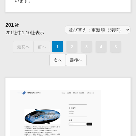
います。
群馬県
PM
家電・電子機器>
フレームワーク
会員システム>
予約システム>
生活用品・
HubSpot>
kintone>
PMSシステム>
広島県>
山口県>
徳島県>
生産管理シス
埼玉県
文房具
基幹システ
飲食店・レストラン>
スマホアプリ開発>
OBIC製品>
テム
地図・位置情報・GPSシステム>
SpringFramework
千葉県
ム(ERP)
ファッショ
香川県>
愛媛県>
高知県>
201
工程管理シス
社
流通・小売>
SpringBoot
ン・アパレ
データベース構築>
東京都
顧客管理シ
店舗システム>
福岡県>
佐賀県>
長崎県>
テム
201社中1-10社表示
ル (1785)
ステム
Laravel
神奈川県
商業施設・テーマパーク・複合施
AWSサーバー構築>
オーダーエントリーシステム>
原価管理シス
(CRM)
ペット
熊本県>
大分県>
宮崎県>
CakePHP
新潟県
設>
最初へ
前へ
1
2
3
4
5
テム
経理/会計シ
Azureサーバー構築>
農園・農業
Ruby on Rails
映像・動画システム>
富山県
鹿児島県>
沖縄県>
倉庫管理シス
美容室・サロン>
ステム
NPO・官公
次へ
最後へ
Node.js
石川県
Linuxサーバー構築>
テム
シミュレーションシステム>
在庫管理シ
対応地域
庁
エステ・ネイル>
化粧品>
Django
福井県
需要予測シス
ステム
ネットワーク構築・保守・運用>
国外>
イベント・
オークションシステム>
AngularJS
山梨県
テム
ブライダル>
病院>
POSシステ
キャンペー
情シス・社内IT支援>
React
長野県
人事（労務管理）
ム
WEBサービ
ン
クリニック>
歯科医院>
勤怠管理システム>
Vue.js
岐阜県
ス
AWS (Amazon Web Services)>
勤怠管理シ
自動車・バ
NuxtJS
整体・整骨院>
静岡県
マッチングシ
ステム
イク
労務管理システム>
運用代行
ステム
ReactNative
愛知県
生産管理シ
家電・電子
介護・福祉・老人ホーム>
製薬>
リスティング広告運用代行>
人事管理システム>
予約システム
ステム
Flutter
三重県
機器
動物病院 >
求人広告運用代行>
会員システム
マッチング
滋賀県
飲食店・レ
年末調整システム>
構築