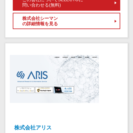
サービス
帳票作成サービス>
問い合わせる(無料)
文書管理シス
物流・流通向け
テム
株式会社シーマン
車両管理システム>
の詳細情報を見る
Web電話帳
会議効率化ツ
商圏分析ツール>
ール
配送管理システム>
ナレッジ共有
ツール
バース予約システム>
バーチャルオ
運送業務支援システム>
フィスツール
ビジネスチャ
アルコールチェックアプリ>
ット
店舗業務支援システム>
デジタルサイ
ネージソフト
配送ルート最適化>
オンライン校
IT点呼サービス>
正ツール
グループウェ
医療・介護業界向け
株式会社アリス