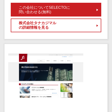
健康管理IoTサービス>
労務管理シス
介護・福
長崎県
デジタルカタログ・電子書籍>
ネットワー
この会社についてSELECTOに
テム
芸能・アーティスト・音楽>
祉・老人ホ
外国人就労システム>
熊本県
問い合わせる(無料)
ク構築・保
コンサルティング
人事管理シス
ーム
特徴・強み
大分県
守・運用
産業保健サービス>
Web戦略/企画>
テム
株式会社タナカジマル
製薬
Pマーク取得>
宮崎県
情シス・社
の詳細情報を見る
年末調整シス
マイナンバー>
動物病院
ブランディング>
内IT支援
鹿児島県
英語での応対可能>
テム
不動産・マ
AWS
人事（採用・評価・教育）
プロモーション>
沖縄県
健康管理シス
ンション
アワード表彰歴あり>
(Amazon
タレントマネジメントシステム>
テム
対応地域
EC・ネットショップ戦略>
建設・工務
Web
全国対応可>
創業10年以上>
ストレスチェ
人事評価システム>
店・住宅・
Services)
SEO対策>
ックサービス
国外
リフォーム
スタッフ数20人以上>
運用代行
採用管理システム>
シフト管理シ
EFO(入力フォーム最適化)>
ホテル・旅
スタッフ数50人以上>
ステム
eラーニング（システム）>
館
リスティン
コンバージョン率改善>
SNS>
業務可視化ツ
アジャイル開発>
UI/UXに強い>
旅行・観光
グ広告運用
eラーニング（コンテンツ）>
ール
事業戦略>
代行
スポーツ・
保守/運用も対応>
給与計算ソフ
DX人材研修サービス>
アウトドア
求人広告運
マーケティング
ト
要件定義から対応>
用代行
銀行・地
リファレンスチェックサービス>
Webマーケティング>
給与前払いサ
銀・証券
Indeed運用
レベニューシェア可能>