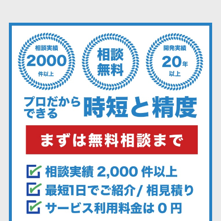
ェックアプリ
店舗業務支援
システム
配送ルート最
適化
IT点呼サービス
医療・介護業
界向け
電子カルテ
障害福祉ソフ
ト
介護ソフト
オンライン診
療システム
オンコール代
行サービス
訪問看護ステ