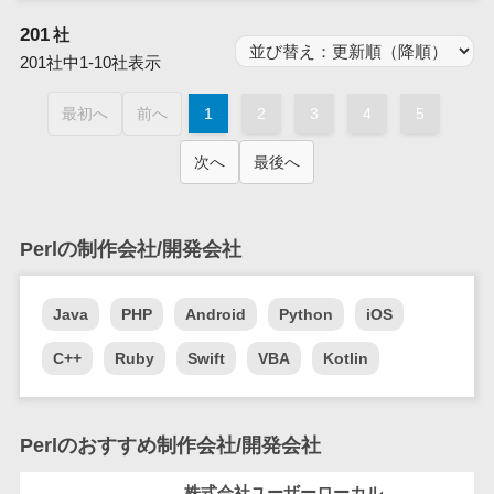
業務全般
201
社
業務標準化ツ
201社中1-10社表示
ール
FAX配信システ
最初へ
前へ
1
2
3
4
5
ム
FAX受信サービ
次へ
最後へ
ス
帳票配信サー
ビス
Perlの制作会社/開発会社
BPMツール
ChatGPTサー
Java
PHP
Android
Python
iOS
ビス
ワークフロー
C++
Ruby
Swift
VBA
Kotlin
システム
マニュアル作
成ツール
Perlのおすすめ制作会社/開発会社
物品管理シス
株式会社ユーザーローカル