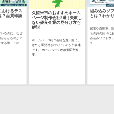
け
不動産管理サ
におけるテス
組み込みソ
久留米市のおすすめホーム
ービス
は？品質確認
とは？わか
ページ制作会社2選 | 失敗し
ない優良企業の見分け方も
不動産業務支
解説
家電や自動車、
援サービス
ているのに、なぜ
ちの身の回りに
不動産ホーム
用がかかるのか？
み込みソフトウ
ホームページ制作会社を選ぶ際に、
ページ制作
注する際、この
て...
意外と重要視されているのが所在地
不動産オーナ
です。 ホームページは無形固定資
産...
ーアプリ
入居者管理ア
プリ
用地管理シス
テム
業界・業種特
化型
保険代理店シ
ステム