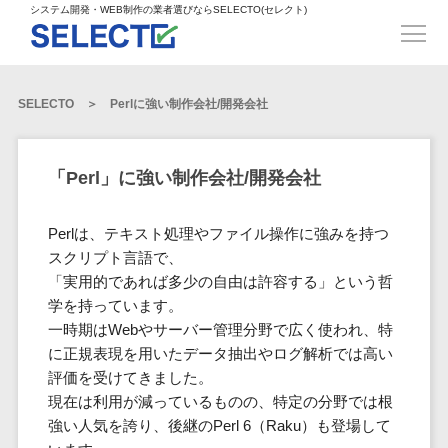
得意業界
ECサイト構築>
ECカートシステム>
システム開発・WEB制作の業者選びならSELECTO(セレクト)
都道府県
SpringFramework>
SpringBoot>
人材>
製造業>
システム開発
北海道>
青森県>
岩手県>
販売管理システム>
言語・スキル
対応業務
システムジ
対応地域
得意分
Laravel>
CakePHP>
工業・インフラ・物流>
コンサル・PM>
宮城県>
秋田県>
山形県>
言語
WEBサイ
ャンル
全国
野・特徴
受注・発注管理システム>
Ruby on Rails>
Node.js>
食品・飲料>
IT・Webサービス>
SELECTO
Perlに強い制作会社/開発会社
基幹システム(ERP)>
ト制作
Python
全国
販売管理・生
得意業界
福島県>
茨城県>
栃木県>
購買管理システム>
LP制作
産管理
Django>
AngularJS>
React>
Java
都道府県
インテリア・雑貨>
顧客管理システム(CRM)>
群馬県>
埼玉県>
千葉県>
ERP（基幹業
人材
オウンドメ
生産管理システム>
PHP
Vue.js>
NuxtJS>
「Perl」に強い制作会社/開発会社
ベビー・キッズ>
経理/会計システム>
務システム）
ディア
製造業
北海道
Ruby
東京都>
神奈川県>
新潟県>
工程管理システム>
在庫管理シス
ReactNative>
Flutter>
採用サイト
工業・イン
生活用品・文房具>
青森県
在庫管理システム>
Swift
Perlは、テキスト処理やファイル操作に強みを持つ
富山県>
石川県>
福井県>
テム
フラ・物流
企業サイト
原価管理システム>
岩手県
Perl
構築
スクリプト言語で、
ファッション・アパレル (1785)>
POSシステム>
ECカートシス
食品・飲料
WordPress
山梨県>
長野県>
岐阜県>
AWS構築>
Linux構築>
宮城県
「実用的であれば多少の自由は許容する」という哲
C++
倉庫管理システム>
テム
構築
ペット>
農園・農業>
IT・Webサ
勤怠管理システム>
学を持っています。
秋田県
Go
静岡県>
愛知県>
三重県>
WindowsServer構築>
販売管理シス
需要予測システム>
ービス
ECサイト構
一時期はWebやサーバー管理分野で広く使われ、特
山形県
NPO・官公庁>
Kotlin
生産管理システム>
テム
築
インテリ
に正規表現を用いたデータ抽出やログ解析では高い
滋賀県>
京都府>
大阪府>
Azure構築>
Oracle>
WEBサービス
福島県
VBA
受注・発注管
ア・雑貨
イベント・キャンペーン>
評価を受けてきました。
マッチングシステム>
システム
マッチングシステム>
茨城県
兵庫県>
奈良県>
和歌山県>
パッケージ
iOS
理システム
現在は利用が減っているものの、特定の分野では根
開発
ベビー・キ
自動車・バイク>
ポータルサイト(データベース型)>
SAP>
Salesforce>
Access>
栃木県
Android
購買管理シス
予約システム>
会員システム>
強い人気を誇り、後継のPerl 6（Raku）も登場して
ッズ
コンサル・
鳥取県>
島根県>
岡山県>
テム