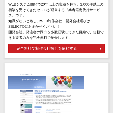
標的型攻撃メール訓練サービス>
MEOツール
WEBシステム開発で20年以上の実績を持ち、2,000件以上の
イベント管理
相談を受けてきたセルバが運営する『業者選定代行サービ
認証システム>
システム
ス』です。
ログ管理システム>
知識がないと難しいWEB制作会社・開発会社選びは
カスタマーサ
SELECTOにおまかせください！
ポート
クラウド型セキュリティカメラ>
開発会社、発注者の両方を多数経験してきた目線で、信頼で
コールセンタ
きる業者のみを完全無料で紹介します。
メールセキュリティ>
ーCRM
自動音声応答
完全無料で制作会社探しを依頼する
メール・ファイル無害化>
システム(IVR)
サンドボックス>
AI自動電話応
答
委託先管理サービス>
WAF>
コールセンタ
URLフィルタリング>
ー音声認識
カスタマーサ
エンドポイントセキュリティ
クセスツール
（EDR）>
ITサービスマネ
CASB>
ファイル暗号化>
ジメントツール