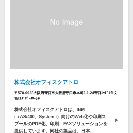
自動音声応答システム(IVR)>
株主総会ツー
ル
AI自動電話応答>
ISMS管理ツー
コールセンター音声認識>
ル
リーガルリサ
カスタマーサクセスツール>
ーチサービス
ITサービスマネジメントツール>
安否確認サー
ビス
問い合わせ管理システム>
クラウドPBX
遠隔サポートツール>
オンラインア
株式会社オフィスクアトロ
シスタント
コールセンター代行サービス>
〒570-0028大阪府守口市大阪府守口市本町2-1-24守口ﾐｯﾄﾞｻｲﾄ文
会議室予約シ
禄ﾋﾙｽﾞｻﾞ･ﾀﾜｰ5F
通話録音・解析システム>
ステム
株式会社オフィスクアトロは、IBM
販売管理シス
チャットボット>
FAQシステム>
i（AS/400、System i）向けのWeb化や印刷ス
テム
コミュニケーション
プールのPDF化、印刷、FAXソリューションを
SFAツール
オンラインストレージ（ファイル
提供しています。同社の製品は、日本...