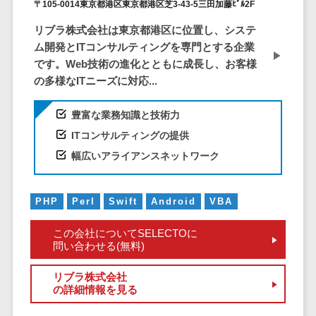
ID管理システ
〒105-0014東京都港区東京都港区芝3-43-5三田加藤ﾋﾞﾙ2F
ム
フィールド業務支援サービス>
リブラ株式会社は東京都港区に位置し、システ
システム連携
ム開発とITコンサルティングを専門とする企業
モバイルオーダーシステム>
ツール
です。Web技術の進化とともに成長し、お客様
（iPaaS）
の多様なITニーズに対応...
ホテル管理システム>
クラウド接続
HACCP管理アプリ>
サービス
豊富な業務知識と技術力
キッティング
ITコンサルティングの提供
人材紹介システム>
サービス
幅広いアライアンスネットワーク
人材派遣管理システム>
情シスアウト
ソーシング
園務支援システム>
PHP
Perl
Swift
Android
VBA
セキュリティ
校務支援システム>
この会社についてSELECTOに
標的型攻撃メ
問い合わせる(無料)
Web出願システム>
ール対策
バーチャル試着システム>
リブラ株式会社
セキュリテ
の詳細情報を見る
ィ・脆弱性診断
農業支援システム>