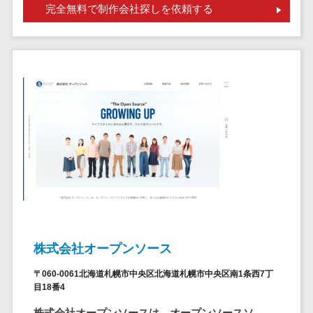
請求代行サービス>
完全無料で制作会社探しを依頼する
20人以上
チェックサービ
送金サービス>
Web戦略/企
スタッフ数
ス
画
50人以上
従業員満足度
税務申告システム>
ブランディ
アジャイル
調査・人材定着
法務・総務
ング
開発
化ツール
電子契約システム>
プロモーシ
UI/UXに強
1on1ツール
ョン
い
適性検査サー
契約書レビューシステム>
EC・ネット
保守/運用も
ビス
契約書管理システム>
ショップ戦
対応
Web面接シス
略
要件定義か
テム
反社チェックツール>
SEO対策
ら対応
エンゲージメ
受付システム>
EFO(入力フ
レベニュー
ントツール
ォーム最適
シェア可能
座席管理システム>
ダイレクトリ
株式会社オープンソース
化)
クルーティング
予算管理
入退室管理システム>
コンバージ
サービス
システム
〒060-0061北海道札幌市中央区北海道札幌市中央区南1条西7丁
ョン率改善
目18番4
採用代行サー
CO2排出量管理システム>
SNS
～100万円
ビス
株式会社オープンソースは、オープンソースソ