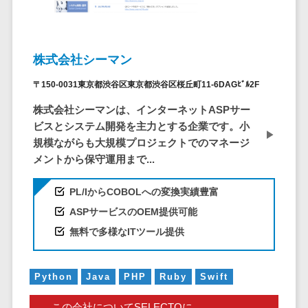
問い合わせ管
電話認証サービス>
DLPツール>
理システム
UTM>
不正検知サービス>
遠隔サポート
ツール
株式会社シーマン
業務全般
業務標準化ツール>
コールセンタ
〒150-0031東京都渋谷区東京都渋谷区桜丘町11-6DAGﾋﾞﾙ2F
ー代行サービス
FAX配信システム>
株式会社シーマンは、インターネットASPサー
通話録音・解
ビスとシステム開発を主力とする企業です。小
析システム
FAX受信サービス>
規模ながらも大規模プロジェクトでのマネージ
チャットボッ
帳票配信サービス>
メントから保守運用まで...
ト
BPMツール>
FAQシステム
PL/IからCOBOLへの変換実績豊富
コミュニケー
ChatGPTサービス>
ASPサービスのOEM提供可能
ション
無料で多様なITツール提供
ワークフローシステム>
オンラインス
トレージ（ファ
マニュアル作成ツール>
イル共有）
Python
Java
PHP
Ruby
Swift
物品管理システム>
RPAツール>
ファイル転送
この会社についてSELECTOに