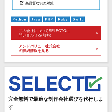
高品質なSEO対策
EFOツール
サーバー・ネットワーク監視>
LP作成サービ
ス
設備監視システム>
Python
Java
PHP
Ruby
Swift
広告運用代行
ID管理システム>
この会社についてSELECTOに
Webアンケー
問い合わせる(無料)
システム連携ツール（iPaaS）>
トシステム
アンドバリュー株式会社
Web接客ツー
クラウド接続サービス>
の詳細情報を見る
ル
キッティングサービス>
MAツール
動画配信シス
情シスアウトソーシング>
テム
セキュリティ
SNS管理ツー
標的型攻撃メール対策>
ル
LINEマーケテ
セキュリティ・脆弱性診断>
完全無料で最適な制作会社選びを代行しま
ィングツール
ペネトレーションテスト>
SEOツール
す