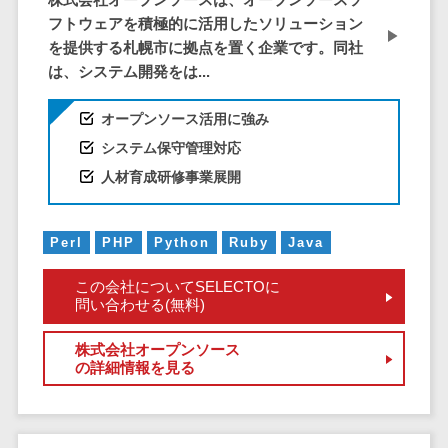
株主総会ツール>
以下
事業戦略
経理・会計・
フトウェアを積極的に活用したソリューション
101～200万
ISMS管理ツール>
財務
を提供する札幌市に拠点を置く企業です。同社
マーケテ
円
は、システム開発をは...
ィング
経費精算シス
リーガルリサーチサービス>
201～300万
テム
Webマーケ
円
オープンソース活用に強み
ティング
安否確認サービス>
Web請求書シ
301～500万
システム保守管理対応
ステム
インフルエ
クラウドPBX>
円
ンサーマー
帳票発行サー
人材育成研修事業展開
ケティング
501～1000
ビス
オンラインアシスタント>
万円
コンテンツ
請求書受領サ
会議室予約システム>
Perl
PHP
Python
Ruby
Java
マーケティ
1000～
ービス
ング
1500万円
販売管理システム
電子帳簿保存
この会社についてSELECTOに
SNSマーケ
SFAツール>
CRMツール>
1500～
問い合わせる(無料)
サービス
ティング
5000万円
予算管理シス
セールスDX（SFA/MA）>
株式会社オープンソース
動画マーケ
5001～
テム
の詳細情報を見る
ティング
10000万円
遠隔接客ツール>
会計ソフト
10000万円
ゲーム
会計システム
オンライン商談ツール>
以上
ソーシャル
出張管理シス