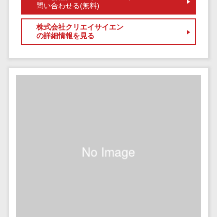
問い合わせる(無料)
セールスイネーブルメントツール>
ゲーム
テム
コンシュー
ファクタリン
名刺管理サービス>
株式会社クリエイサイエン
マーゲーム
グサービス
の詳細情報を見る
インサイドセールス代行サービス>
その他
債権管理シス
Web3.0
テム
マーケティング
AI
メール配信システム>
債務管理シス
テム
AR/VR
デジタル資産管理システム>
固定資産管理
IoT
システム
商品情報管理システム>
補助金・助
経理アウトソ
成金サポー
チケット管理システム>
ーシング
ト
SNSキャンペーンツール>
振込代行サー
ビス
予約管理システム>
請求代行サー
広告効果測定ツール>
ビス
送金サービス
リード獲得ツール>
税務申告シス