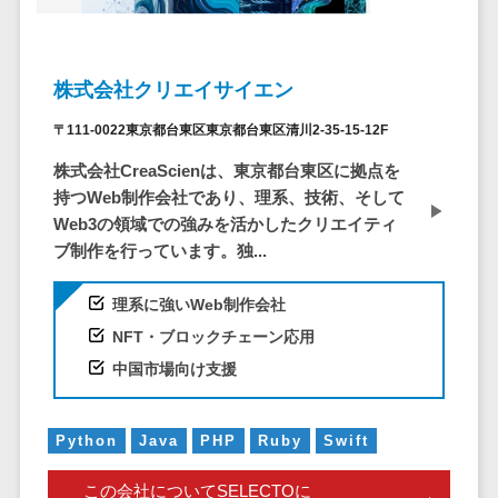
株主総会ツール>
以下
事業戦略
経理・会計・
101～200万
ISMS管理ツール>
財務
マーケテ
円
ィング
経費精算シス
株式会社クリエイサイエン
リーガルリサーチサービス>
201～300万
テム
Webマーケ
円
〒111-0022東京都台東区東京都台東区清川2-35-15-12F
ティング
安否確認サービス>
Web請求書シ
301～500万
ステム
インフルエ
株式会社CreaScienは、東京都台東区に拠点を
クラウドPBX>
円
ンサーマー
帳票発行サー
持つWeb制作会社であり、理系、技術、そして
ケティング
501～1000
ビス
Web3の領域での強みを活かしたクリエイティ
オンラインアシスタント>
万円
ブ制作を行っています。独...
コンテンツ
請求書受領サ
会議室予約システム>
マーケティ
1000～
ービス
理系に強いWeb制作会社
ング
1500万円
販売管理システム
電子帳簿保存
NFT・ブロックチェーン応用
SNSマーケ
SFAツール>
CRMツール>
1500～
サービス
ティング
5000万円
中国市場向け支援
予算管理シス
セールスDX（SFA/MA）>
動画マーケ
5001～
テム
ティング
10000万円
遠隔接客ツール>
会計ソフト
Python
Java
PHP
Ruby
Swift
10000万円
ゲーム
会計システム
オンライン商談ツール>
以上
ソーシャル
この会社についてSELECTOに
出張管理シス