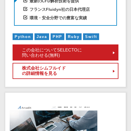
最新のCFD解析技術を提供
クラウドバッ
電子薬歴システム>
クアップ
フランスFluidyn社の日本代理店
不動産業界向け
デスクトップ
環境・安全分野での豊富な実績
不動産管理サービス>
仮想化
不動産業務支援サービス>
IoT空調制御
Python
Java
PHP
Ruby
Swift
IoTプラットフ
不動産ホームページ制作>
ォーム
この会社についてSELECTOに
問い合わせる(無料)
不動産オーナーアプリ>
IT資産管理ツー
ル
入居者管理アプリ>
株式会社シムフルイド
SaaS管理ツー
の詳細情報を見る
用地管理システム>
ル
モバイルデバ
業界・業種特化型
イス管理
保険代理店システム>
サーバー・ネ
図面検索システム>
ットワーク監視
設備監視シス
施工管理アプリ>
テム
報告書作成ツール>