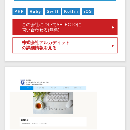
ペネトレーシ
その他業務支援サービス>
ョンテスト
PHP
Ruby
Swift
Kotlin
iOS
標的型攻撃メ
データ分析・活用
ール訓練サービ
音声データ活用>
この会社についてSELECTOに
問い合わせる(無料)
ス
議事録作成ツール>
認証システム
株式会社アルカディット
テキストマイニングツール>
ログ管理シス
の詳細情報を見る
テム
VOC分析ツール>
BIツール>
クラウド型セ
ETLツール>
音声合成ツール>
キュリティカメ
ラ
AI翻訳サービス>
メールセキュ
リティ
アノテーションツール>
メール・ファ
データ化サービス>
イル無害化
画像解析・画像検査>
サンドボック
ス
ブロックチェーン
委託先管理サ