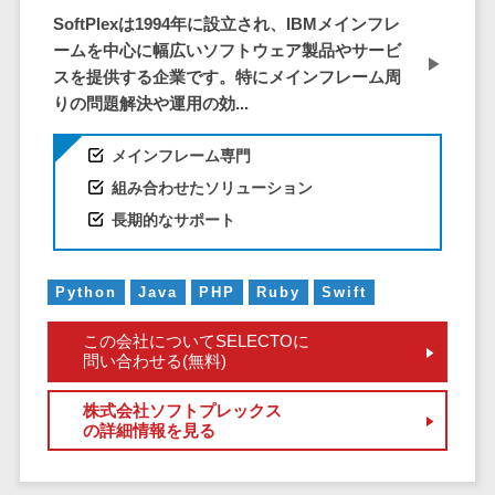
SoftPlexは1994年に設立され、IBMメインフレ
EFOツール
サーバー・ネットワーク監視>
ームを中心に幅広いソフトウェア製品やサービ
LP作成サービ
スを提供する企業です。特にメインフレーム周
ス
設備監視システム>
りの問題解決や運用の効...
広告運用代行
ID管理システム>
Webアンケー
メインフレーム専門
システム連携ツール（iPaaS）>
トシステム
組み合わせたソリューション
Web接客ツー
クラウド接続サービス>
長期的なサポート
ル
キッティングサービス>
MAツール
Python
Java
PHP
Ruby
Swift
動画配信シス
情シスアウトソーシング>
テム
この会社についてSELECTOに
セキュリティ
SNS管理ツー
問い合わせる(無料)
標的型攻撃メール対策>
ル
株式会社ソフトプレックス
LINEマーケテ
セキュリティ・脆弱性診断>
の詳細情報を見る
ィングツール
ペネトレーションテスト>
SEOツール