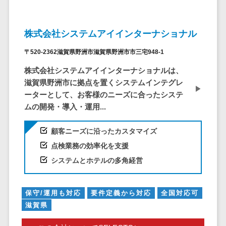
仮想通貨>
NFT>
ービス
官公庁・自治体向け
WAF
株式会社システムアイインターナショナル
GIS（地理情報システム）>
URLフィルタ
〒520-2362滋賀県野洲市滋賀県野洲市市三宅948-1
リング
公共施設予約システム>
エンドポイン
株式会社システムアイインターナショナルは、
その他官公庁・自治体向け>
トセキュリティ
滋賀県野洲市に拠点を置くシステムインテグレ
（EDR）
ーターとして、お客様のニーズに合ったシステ
CASB
ムの開発・導入・運用...
ファイル暗号
顧客ニーズに沿ったカスタマイズ
化
点検業務の効率化を支援
電話認証サー
ビス
システムとホテルの多角経営
DLPツール
UTM
保守/運用も対応
要件定義から対応
全国対応可
不正検知サー
滋賀県
ビス