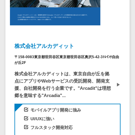
ID管理システ
ム
フィールド業務支援サービス>
システム連携
モバイルオーダーシステム>
ツール
（iPaaS）
ホテル管理システム>
クラウド接続
株式会社アルカディット
HACCP管理アプリ>
サービス
キッティング
〒158-0083東京都世田谷区東京都世田谷区奥沢5-42-3ﾄﾚｲﾝﾁ自由
人材紹介システム>
が丘2F
サービス
人材派遣管理システム>
情シスアウト
株式会社アルカディットは、東京自由が丘を拠
ソーシング
点にアプリやWebサービスの受託開発、開発支
園務支援システム>
援、自社開発を行う企業です。"Arcadit"は理想
セキュリティ
校務支援システム>
郷を意味する"Arcadia"...
標的型攻撃メ
Web出願システム>
モバイルアプリ開発に強み
ール対策
バーチャル試着システム>
UI/UXに強い
セキュリテ
フルスタック開発対応
ィ・脆弱性診断
農業支援システム>