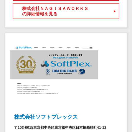
ステム
株式会社ＮＡＧＩＳＡＷＯＲＫＳ
電子証明書サービス
の詳細情報を見る
デジタル資産
電子証明書サービス>
管理システム
データセンター>
クラウド基盤>
商品情報管理
システム
クローニングツール>
チケット管理
データセンター監視自動化>
システム
SNSキャンペ
クラウドバックアップ>
ーンツール
デスクトップ仮想化>
予約管理シス
テム
IoT空調制御>
広告効果測定
IoTプラットフォーム>
ツール
リード獲得ツ
IT資産管理ツール>
ール
株式会社ソフトプレックス
SaaS管理ツール>
DM発送サービ
〒103-0015東京都中央区東京都中央区日本橋箱崎町41-12
ス
モバイルデバイス管理>