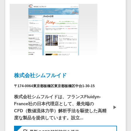
ア
電子カルテ>
障害福祉ソフト>
社内SNS
介護ソフト>
Web会議シス
オンライン診療システム>
テム
プロジェクト
オンコール代行サービス>
管理ツール
訪問看護ステーション向けサービ
電子証明書サ
ス>
ービス
電子証明書サ
健康診断システム>
ービス
株式会社シムフルイド
診療予約システム>
データセンタ
ー
〒174-0064東京都板橋区東京都板橋区中台1-30-15
歯科向け電子カルテ>
クラウド基盤
株式会社シムフルイドは、フランスFluidyn-
歯科予約システム>
クローニング
France社の日本代理店として、最先端の
ツール
リハビリ管理システム>
CFD（数値流体力学）解析手法を駆使した高精
データセンタ
度な製品を提供しています。設立...
医薬品在庫管理システム>
ー監視自動化