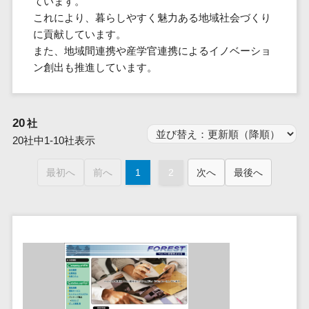
ています。
群馬県
PM
家電・電子機器>
フレームワーク
会員システム>
予約システム>
生活用品・
HubSpot>
kintone>
PMSシステム>
広島県>
山口県>
徳島県>
これにより、暮らしやすく魅力ある地域社会づくり
生産管理シス
埼玉県
文房具
基幹システ
飲食店・レストラン>
スマホアプリ開発>
OBIC製品>
に貢献しています。
テム
地図・位置情報・GPSシステム>
SpringFramework
千葉県
ム(ERP)
ファッショ
香川県>
愛媛県>
高知県>
また、地域間連携や産学官連携によるイノベーショ
工程管理シス
流通・小売>
SpringBoot
ン・アパレ
データベース構築>
東京都
顧客管理シ
店舗システム>
ン創出も推進しています。
福岡県>
佐賀県>
長崎県>
テム
ル (1785)
ステム
Laravel
神奈川県
商業施設・テーマパーク・複合施
AWSサーバー構築>
オーダーエントリーシステム>
原価管理シス
(CRM)
ペット
熊本県>
大分県>
宮崎県>
CakePHP
新潟県
設>
テム
経理/会計シ
Azureサーバー構築>
農園・農業
Ruby on Rails
映像・動画システム>
富山県
20
社
鹿児島県>
沖縄県>
倉庫管理シス
美容室・サロン>
ステム
NPO・官公
Node.js
石川県
20社中1-10社表示
Linuxサーバー構築>
テム
シミュレーションシステム>
在庫管理シ
対応地域
庁
エステ・ネイル>
化粧品>
Django
福井県
需要予測シス
ステム
ネットワーク構築・保守・運用>
国外>
イベント・
オークションシステム>
最初へ
前へ
1
2
次へ
最後へ
AngularJS
山梨県
テム
ブライダル>
病院>
POSシステ
キャンペー
情シス・社内IT支援>
React
長野県
人事（労務管理）
ム
WEBサービ
ン
クリニック>
歯科医院>
勤怠管理システム>
Vue.js
岐阜県
ス
AWS (Amazon Web Services)>
勤怠管理シ
自動車・バ
NuxtJS
整体・整骨院>
静岡県
マッチングシ
ステム
イク
労務管理システム>
運用代行
ステム
ReactNative
愛知県
生産管理シ
家電・電子
介護・福祉・老人ホーム>
製薬>
リスティング広告運用代行>
人事管理システム>
予約システム
ステム
Flutter
三重県
機器
動物病院 >
求人広告運用代行>
会員システム
マッチング
滋賀県
飲食店・レ
年末調整システム>
構築