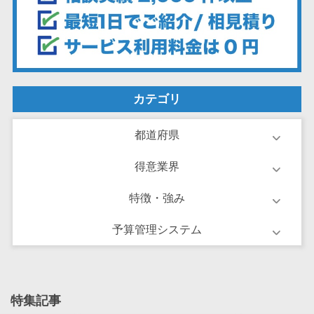
ーション向けサ
ービス
健康診断シス
テム
診療予約シス
カテゴリ
テム
歯科向け電子
都道府県
カルテ
歯科予約シス
得意業界
テム
リハビリ管理
特徴・強み
システム
予算管理システム
医薬品在庫管
理システム
電子薬歴シス
テム
特集記事
不動産業界向