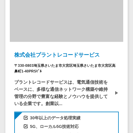
ービス
従業員満足度調査・人材定着化ツ
インフルエンサーマーケティング>
代行
保険
ール>
給与計算アウ
予算管理システム
SNS運用
税理士・会
コンテンツマーケティング>
トソーシング
～100万円以下>
101～200万円>
計士
1on1ツール>
LINE運用代
年末調整アウ
SNSマーケティング>
行
弁護士
201～300万円>
301～500万円>
トソーシング
適性検査サービス>
YouTube運
社労士
動画マーケティング>
福利厚生アウ
501～1000万円>
用代行
Web面接システム>
行政書士
トソーシング
ゲーム
WordPress
1000～1500万円>
大学・高
株式会社プラントレコードサービス
エンゲージメントツール>
ソーシャルゲーム>
フリーランス
構築・運用
校・専門学
管理システム
1500～5000万円>
〒330-0803埼玉県さいたま市大宮区埼玉県さいたま市大宮区高
ダイレクトリクルーティングサー
コンシューマーゲーム>
校
コンテン
社宅管理サー
鼻町1-40PRSﾋﾞﾙ
ビス>
ツ制作
5001～10000万円>
学習塾・予
ビス
その他
プラントレコードサービスは、電気通信技術を
コンテンツ
備校
採用代行サービス>
Web3.0>
AI>
AR/VR>
IoT>
健康管理IoTサ
10000万円以上>
ベースに、多様な通信ネットワーク構築や維持
制作
保育園・幼
ービス
管理の分野で豊富な経験とノウハウを提供して
経理・会計・財務
補助金・助成金サポート>
ライティン
稚園
外国人就労シ
いる企業です。創業以...
経費精算システム>
グ
葬儀・墓
ステム
編集・校正
石・仏壇
Web請求書システム>
30年以上のデータ処理実績
産業保健サー
インタビュ
お寺・神社
ビス
5G、ローカル5G技術対応
帳票発行サービス>
ー
ゲーム・ア