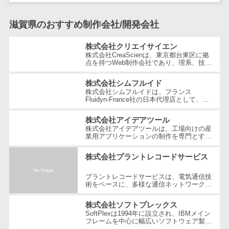
テム
RPAツール
滋賀県のおすすめ制作会社/開発会社
帳票作成サー
ビス
株式会社クリエイサイエン
株式会社CreaScienは、東京都台東区に拠
物流・流通向
点を持つWeb制作会社であり、理系、技
術、そしてWeb3の領域での強みを活かし
け
たクリエイティブ制作を行っています。
株式会社シムフルイド
車両管理シス
独...
株式会社シムフルイドは、フランス
テム
Fluidyn-France社の日本代理店として、最
先端のCFD（数値流体力学）解析手法を駆
商圏分析ツー
使した高精度な製品を提供しています。設
株式会社アイデアツール
立...
ル
株式会社アイデアツールは、工場向けの産
業用アプリケーションの制作を専門とする
配送管理シス
ソフトウェア会社です。自動車・光学レン
テム
ズ・バッテリー工場など多岐にわた...
株式会社プラントレコードサービス
バース予約シ
プラントレコードサービスは、電気通信技
ステム
術をベースに、多様な通信ネットワーク構
築や維持管理の分野で豊富な経験とノウハ
運送業務支援
ウを提供している企業です。創業以...
株式会社ソフトプレックス
システム
SoftPlexは1994年に設立され、IBMメイン
アルコールチ
フレームを中心に幅広いソフトウェア製品
やサービスを提供する企業です。特にメイ