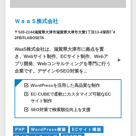
DM発送サービス>
EFOツール>
テム
法務・総務
LP作成サービス>
ＷａａＳ株式会社
電子契約シス
広告運用代行>
テム
〒520-2144滋賀県大津市滋賀県大津市大萱1丁目13-4深田ﾋﾞﾙ
2FBITLABOSETA
契約書レビュ
Webアンケートシステム>
ーシステム
WaaS株式会社は、滋賀県大津市に拠点を置
Web接客ツール>
MAツール>
契約書管理シ
き、Webサイト制作、ECサイト制作、Webア
ステム
プリ開発、Webコンサルティングを専門に行う
動画配信システム>
企業です。デザインやSEO対策を...
反社チェック
SNS管理ツール>
ツール
WordPressを活用した高品質な制作
受付システム
LINEマーケティングツール>
EC-CUBEで柔軟にカスタマイズ可能なEC
座席管理シス
SEOツール>
MEOツール>
サイト制作
テム
SEO対策で検索順位向上を支援
イベント管理システム>
入退室管理シ
ステム
カスタマーサポート
CO2排出量管
PHP
WordPress構築
ECサイト構築
コールセンターCRM>
理システム