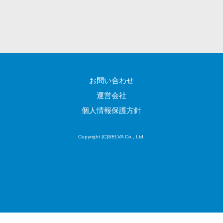
図面検索シス
テム
施工管理アプ
リ
報告書作成ツ
ール
お問い合わせ
フィールド業
務支援サービス
運営会社
モバイルオー
個人情報保護方針
ダーシステム
ホテル管理シ
Copyright (C)SELVA Co., Ltd.
ステム
HACCP管理ア
プリ
人材紹介シス
テム
人材派遣管理