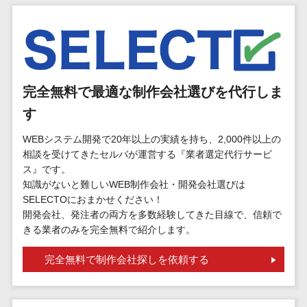
標的型攻撃メール訓練サービス>
MEOツール
イベント管理
認証システム>
システム
ログ管理システム>
カスタマーサ
ポート
クラウド型セキュリティカメラ>
完全無料で最適な制作会社選びを代行しま
コールセンタ
メールセキュリティ>
ーCRM
す
自動音声応答
メール・ファイル無害化>
WEBシステム開発で20年以上の実績を持ち、2,000件以上の
システム(IVR)
相談を受けてきたセルバが運営する『業者選定代行サービ
サンドボックス>
AI自動電話応
ス』です。
答
知識がないと難しいWEB制作会社・開発会社選びは
委託先管理サービス>
WAF>
SELECTOにおまかせください！
コールセンタ
開発会社、発注者の両方を多数経験してきた目線で、信頼で
URLフィルタリング>
ー音声認識
きる業者のみを完全無料で紹介します。
カスタマーサ
エンドポイントセキュリティ
クセスツール
完全無料で制作会社探しを依頼する
（EDR）>
ITサービスマネ
CASB>
ファイル暗号化>
ジメントツール