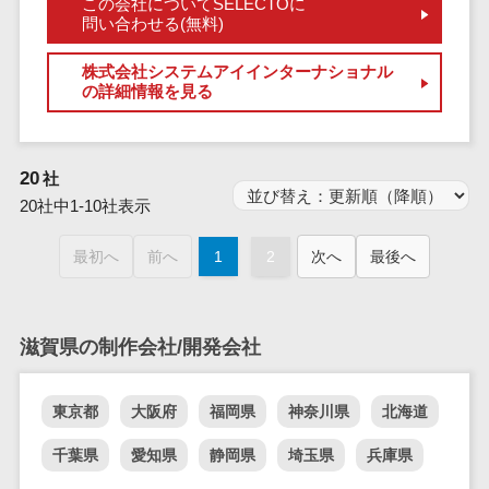
この会社についてSELECTOに
業務全般
問い合わせる(無料)
業務標準化ツ
ール
株式会社システムアイインターナショナル
の詳細情報を見る
FAX配信システ
ム
FAX受信サービ
ス
20
社
20社中1-10社表示
帳票配信サー
ビス
最初へ
前へ
1
2
次へ
最後へ
BPMツール
ChatGPTサー
ビス
滋賀県の制作会社/開発会社
ワークフロー
システム
マニュアル作
東京都
大阪府
福岡県
神奈川県
北海道
成ツール
千葉県
愛知県
静岡県
埼玉県
兵庫県
物品管理シス