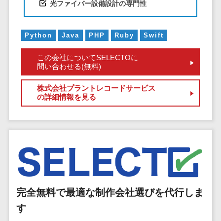
マイナンバー
光ファイバー設備設計の専門性
コピーライ
ニメ・おも
請求書受領サービス>
人事（採用・
ティング・
ちゃ
評価・教育）
電子帳簿保存サービス>
ネーミング
Python
Java
PHP
Ruby
Swift
芸能・アー
写真撮影
ティスト・
予算管理システム>
会計ソフト>
タレントマネ
この会社についてSELECTOに
音楽
映像制作
ジメントシステ
問い合わせる(無料)
会計システム>
特徴・強
グラフィッ
ム
み
出張管理システム>
クデザイン
株式会社プラントレコードサービス
人事評価シス
の詳細情報を見る
(2D・3D)
Pマーク取
テム
ファクタリングサービス>
得
アニメーシ
採用管理シス
ョン
債権管理システム>
英語での応
テム
対可能
イラスト
eラーニング
債務管理システム>
アワード表
ロゴ制作
（システム）
彰歴あり
固定資産管理システム>
デジタルカ
eラーニング
全国対応可
タログ・電
（コンテンツ）
経理アウトソーシング>
子書籍
完全無料で最適な制作会社選びを代行しま
創業10年以
DX人材研修サ
振込代行サービス>
上
コンサル
ービス
す
スタッフ数
ティング
リファレンス