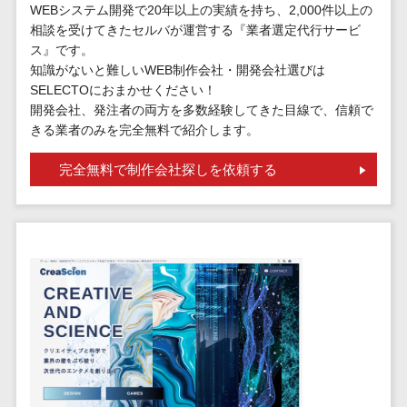
請求代行サービス>
WEBシステム開発で20年以上の実績を持ち、2,000件以上の
20人以上
チェックサービ
相談を受けてきたセルバが運営する『業者選定代行サービ
送金サービス>
Web戦略/企
スタッフ数
ス
ス』です。
画
50人以上
従業員満足度
知識がないと難しいWEB制作会社・開発会社選びは
税務申告システム>
ブランディ
アジャイル
SELECTOにおまかせください！
調査・人材定着
法務・総務
ング
開発会社、発注者の両方を多数経験してきた目線で、信頼で
開発
化ツール
電子契約システム>
きる業者のみを完全無料で紹介します。
プロモーシ
UI/UXに強
1on1ツール
ョン
い
適性検査サー
契約書レビューシステム>
完全無料で制作会社探しを依頼する
EC・ネット
保守/運用も
ビス
契約書管理システム>
ショップ戦
対応
Web面接シス
略
要件定義か
テム
反社チェックツール>
SEO対策
ら対応
エンゲージメ
受付システム>
EFO(入力フ
レベニュー
ントツール
ォーム最適
シェア可能
座席管理システム>
ダイレクトリ
化)
クルーティング
予算管理
入退室管理システム>
コンバージ
サービス
システム
ョン率改善
採用代行サー
CO2排出量管理システム>
SNS
～100万円
ビス