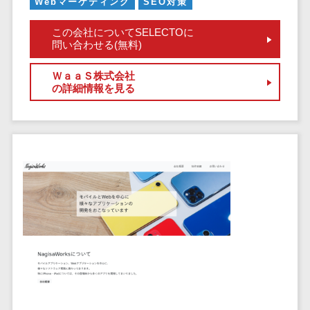
Webマーケティング
SEO対策
自動音声応答システム(IVR)>
株主総会ツー
この会社についてSELECTOに
ル
AI自動電話応答>
問い合わせる(無料)
ISMS管理ツー
コールセンター音声認識>
ル
ＷａａＳ株式会社
の詳細情報を見る
リーガルリサ
カスタマーサクセスツール>
ーチサービス
ITサービスマネジメントツール>
安否確認サー
ビス
問い合わせ管理システム>
クラウドPBX
遠隔サポートツール>
オンラインア
シスタント
コールセンター代行サービス>
会議室予約シ
通話録音・解析システム>
ステム
販売管理シス
チャットボット>
FAQシステム>
テム
コミュニケーション
SFAツール
オンラインストレージ（ファイル