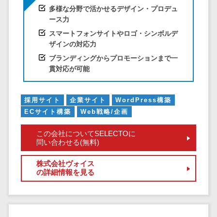
サービス
帳票作成サービス>
多様な分野で活かせるデザイン・プロデュ
文書管理シス
ース力
物流・流通向け
テム
スマートフォンサイトやロゴ・シンボルデ
車両管理システム>
Web電話帳
ザインの対応力
会議効率化ツ
商圏分析ツール>
ブランディングからプロモーションまで一
ール
貫対応が可能
配送管理システム>
ナレッジ共有
ツール
バース予約システム>
採用サイト
企業サイト
WordPress構築
バーチャルオ
ECサイト構築
Web戦略/企画
運送業務支援システム>
フィスツール
ビジネスチャ
アルコールチェックアプリ>
この会社についてSELECTOに
ット
問い合わせる(無料)
店舗業務支援システム>
デジタルサイ
株式会社ヴォイス
ネージソフト
配送ルート最適化>
の詳細情報を見る
オンライン校
IT点呼サービス>
正ツール
グループウェ
医療・介護業界向け