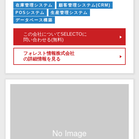
健康管理IoTサービス>
労務管理シス
介護・福
在庫管理システム
顧客管理システム(CRM)
長崎県
デジタルカタログ・電子書籍>
ネットワー
テム
芸能・アーティスト・音楽>
祉・老人ホ
外国人就労システム>
POSシステム
生産管理システム
熊本県
ク構築・保
コンサルティング
人事管理シス
ーム
データベース構築
特徴・強み
大分県
守・運用
産業保健サービス>
Web戦略/企画>
テム
製薬
Pマーク取得>
宮崎県
情シス・社
この会社についてSELECTOに
年末調整シス
マイナンバー>
動物病院
ブランディング>
問い合わせる(無料)
内IT支援
鹿児島県
英語での応対可能>
テム
不動産・マ
AWS
人事（採用・評価・教育）
プロモーション>
沖縄県
健康管理シス
フォレスト情報株式会社
ンション
アワード表彰歴あり>
(Amazon
タレントマネジメントシステム>
テム
の詳細情報を見る
対応地域
EC・ネットショップ戦略>
建設・工務
Web
全国対応可>
創業10年以上>
ストレスチェ
人事評価システム>
店・住宅・
Services)
SEO対策>
ックサービス
国外
リフォーム
スタッフ数20人以上>
運用代行
採用管理システム>
シフト管理シ
EFO(入力フォーム最適化)>
ホテル・旅
スタッフ数50人以上>
ステム
eラーニング（システム）>
館
リスティン
コンバージョン率改善>
SNS>
業務可視化ツ
アジャイル開発>
UI/UXに強い>
旅行・観光
グ広告運用
eラーニング（コンテンツ）>
ール
事業戦略>
代行
スポーツ・
保守/運用も対応>
給与計算ソフ
DX人材研修サービス>
アウトドア
求人広告運
マーケティング
ト
要件定義から対応>
用代行
銀行・地
リファレンスチェックサービス>
Webマーケティング>
給与前払いサ
銀・証券
Indeed運用
レベニューシェア可能>