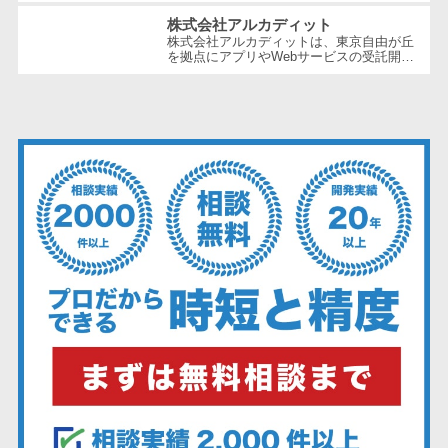
ェックアプリ
ンフレーム周りの問題解決や運用の効...
株式会社アルカディット
店舗業務支援
株式会社アルカディットは、東京自由が丘
を拠点にアプリやWebサービスの受託開
システム
発、開発支援、自社開発を行う企業で
配送ルート最
す。"Arcadit"は理想郷を意味す
る"Arcadia"...
適化
IT点呼サービス
医療・介護業
界向け
電子カルテ
障害福祉ソフ
ト
介護ソフト
オンライン診
療システム
オンコール代
行サービス
訪問看護ステ