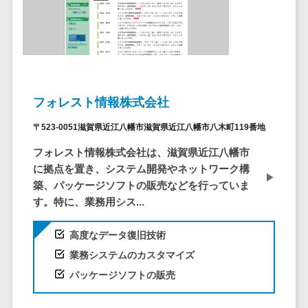
システム
ストラン
PMSシステム
AWS構築
京都府
不動産・マンション>
Indeed運用代行>
SNS運用>
健康管理システム>
ポータルサ
流通・小売
地図・位置情
Linux構築
大阪府
建設・工務店・住宅・リフォーム>
LINE運用代行>
イト(データ
報・GPSシステ
ストレスチェックサービス>
商業施設・
WindowsServer構
兵庫県
ベース型)
ム
テーマパー
ホテル・旅館>
旅行・観光>
築
YouTube運用代行>
奈良県
シフト管理システム>
会員システ
ク・複合施
店舗システム
Azure構築
和歌山県
スポーツ・アウトドア>
WordPress構築・運用>
ム
設
業務可視化ツール>
オーダーエン
Oracle
フォレスト情報株式会社
鳥取県
予約システ
美容室・サ
トリーシステム
銀行・地銀・証券>
保険>
コンテンツ制作
給与計算ソフト>
パッケージ
島根県
ム
〒523-0051滋賀県近江八幡市滋賀県近江八幡市八木町119番地
ロン
映像・動画シ
コンテンツ制作>
ライティング>
SAP
税理士・会計士>
弁護士>
岡山県
スマホアプ
エステ・ネ
給与前払いサービス>
ステム
フォレスト情報株式会社は、滋賀県近江八幡市
編集・校正>
インタビュー>
Salesforce
リ開発
広島県
イル
シミュレーシ
に拠点を置き、システム開発やネットワーク構
社労士>
行政書士>
給与計算アウトソーシング>
Access
データベー
山口県
化粧品
ョンシステム
築、パッケージソフトの販売などを行っていま
コピーライティング・ネーミング>
大学・高校・専門学校>
ス構築
HubSpot
す。特に、業務用シス...
年末調整アウトソーシング>
徳島県
ブライダル
オークション
写真撮影>
映像制作>
AWSサーバ
kintone
システム
香川県
学習塾・予備校>
病院
福利厚生アウトソーシング>
高度なデータ復旧技術
ー構築
OBIC製品
グラフィックデザイン(2D・3D)>
愛媛県
人事（労務管
クリニック
保育園・幼稚園>
Azureサー
業務システムのカスタマイズ
フリーランス管理システム>
理）
高知県
歯科医院
アニメーション>
イラスト>
バー構築
パッケージソフトの販売
葬儀・墓石・仏壇>
お寺・神社>
勤怠管理シス
福岡県
整体・整骨
社宅管理サービス>
Linuxサー
テム
ロゴ制作>
院
佐賀県
ゲーム・アニメ・おもちゃ>
バー構築