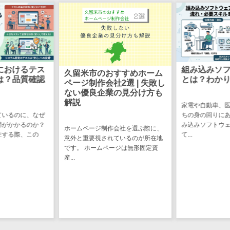
け
不動産管理サ
ービス
不動産業務支
援サービス
におけるテス
組み込みソ
不動産ホーム
久留米市のおすすめホーム
は？品質確認
とは？わか
ページ制作会社2選 | 失敗し
ページ制作
ない優良企業の見分け方も
不動産オーナ
解説
家電や自動車、
ーアプリ
ているのに、なぜ
ちの身の回りに
用がかかるのか？
み込みソフトウ
入居者管理ア
ホームページ制作会社を選ぶ際に、
注する際、この
て...
意外と重要視されているのが所在地
プリ
です。 ホームページは無形固定資
用地管理シス
産...
テム
業界・業種特
化型
保険代理店シ
ステム