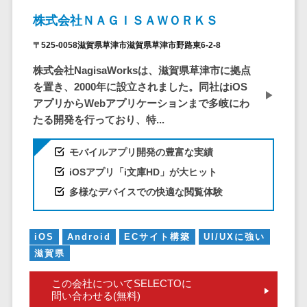
CRMツール
共有）>
株式会社ＮＡＧＩＳＡＷＯＲＫＳ
セールス
ファイル転送サービス>
DX（SFA/MA）
〒525-0058滋賀県草津市滋賀県草津市野路東6-2-8
遠隔接客ツー
文書管理システム>
Web電話帳>
株式会社NagisaWorksは、滋賀県草津市に拠点
ル
を置き、2000年に設立されました。同社はiOS
会議効率化ツール>
オンライン商
アプリからWebアプリケーションまで多岐にわ
談ツール
ナレッジ共有ツール>
たる開発を行っており、特...
セールスイネ
バーチャルオフィスツール>
ーブルメントツ
モバイルアプリ開発の豊富な実績
ール
ビジネスチャット>
iOSアプリ「i文庫HD」が大ヒット
名刺管理サー
多様なデバイスでの快適な閲覧体験
デジタルサイネージソフト>
ビス
インサイドセ
オンライン校正ツール>
ールス代行サー
iOS
Android
ECサイト構築
UI/UXに強い
グループウェア>
社内SNS>
ビス
滋賀県
マーケティン
Web会議システム>
この会社についてSELECTOに
グ
問い合わせる(無料)
プロジェクト管理ツール>
メール配信シ