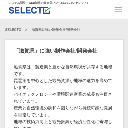
得意業界
ECサイト構築>
ECカートシステム>
システム開発・WEB制作の業者選びならSELECTO(セレクト)
都道府県
SpringFramework>
SpringBoot>
人材>
製造業>
システム開発
北海道>
青森県>
岩手県>
販売管理システム>
言語・スキル
対応業務
システムジ
対応地域
得意分
Laravel>
CakePHP>
工業・インフラ・物流>
コンサル・PM>
宮城県>
秋田県>
山形県>
言語
WEBサイ
ャンル
全国
野・特徴
受注・発注管理システム>
Ruby on Rails>
Node.js>
食品・飲料>
IT・Webサービス>
SELECTO
滋賀県に強い制作会社/開発会社
基幹システム(ERP)>
ト制作
Python
全国
販売管理・生
得意業界
福島県>
茨城県>
栃木県>
購買管理システム>
LP制作
産管理
Django>
AngularJS>
React>
Java
都道府県
インテリア・雑貨>
顧客管理システム(CRM)>
群馬県>
埼玉県>
千葉県>
ERP（基幹業
人材
オウンドメ
生産管理システム>
PHP
Vue.js>
NuxtJS>
「滋賀県」に強い制作会社/開発会社
ベビー・キッズ>
経理/会計システム>
務システム）
ディア
製造業
北海道
Ruby
東京都>
神奈川県>
新潟県>
工程管理システム>
在庫管理シス
ReactNative>
Flutter>
採用サイト
工業・イン
生活用品・文房具>
青森県
在庫管理システム>
Swift
滋賀県は、製造業と豊かな自然環境が共存する地域
富山県>
石川県>
福井県>
テム
フラ・物流
企業サイト
原価管理システム>
岩手県
Perl
構築
です。
ファッション・アパレル (1785)>
POSシステム>
ECカートシス
食品・飲料
WordPress
山梨県>
長野県>
岐阜県>
AWS構築>
Linux構築>
宮城県
琵琶湖を中心とした観光資源が地域の魅力を高めて
C++
倉庫管理システム>
テム
構築
ペット>
農園・農業>
IT・Webサ
勤怠管理システム>
います。
秋田県
Go
静岡県>
愛知県>
三重県>
WindowsServer構築>
販売管理シス
需要予測システム>
ービス
ECサイト構
バイオテクノロジーや環境関連産業の成長も注目さ
山形県
NPO・官公庁>
Kotlin
生産管理システム>
テム
築
インテリ
れています。
滋賀県>
京都府>
大阪府>
Azure構築>
Oracle>
WEBサービス
福島県
VBA
受注・発注管
ア・雑貨
イベント・キャンペーン>
産業と自然環境の調和を図りながら持続可能な発展
マッチングシステム>
システム
マッチングシステム>
茨城県
兵庫県>
奈良県>
和歌山県>
パッケージ
iOS
理システム
を目指しています。
開発
ベビー・キ
自動車・バイク>
ポータルサイト(データベース型)>
SAP>
Salesforce>
Access>
栃木県
Android
購買管理シス
予約システム>
会員システム>
地域の技術力向上と観光振興が経済活性化に寄与し
ッズ
コンサル・
鳥取県>
島根県>
岡山県>
テム