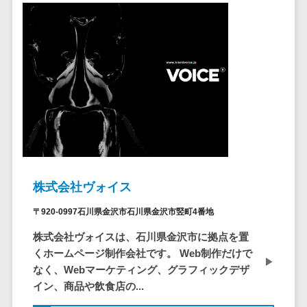
問い合わせ管
電話認証サービス>
DLPツール>
理システム
UTM>
不正検知サービス>
遠隔サポート
ツール
業務全般
業務標準化ツール>
コールセンタ
ー代行サービス
FAX配信システム>
通話録音・解
析システム
FAX受信サービス>
チャットボッ
帳票配信サービス>
ト
BPMツール>
FAQシステム
株式会社ヴォイス
コミュニケー
ChatGPTサービス>
〒920-0997石川県金沢市石川県金沢市竪町4番地
ション
ワークフローシステム>
株式会社ヴォイスは、石川県金沢市に拠点を置
オンラインス
くホームページ制作会社です。 Web制作だけで
トレージ（ファ
マニュアル作成ツール>
なく、Webマーケティング、グラフィックデザ
イル共有）
イン、商品や飲食店の...
物品管理システム>
RPAツール>
ファイル転送