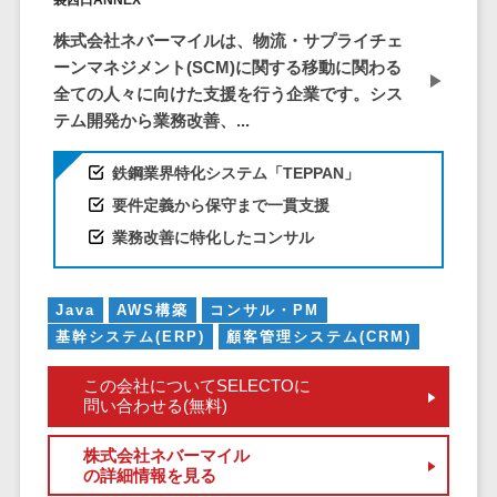
仮想通貨>
NFT>
ービス
株式会社ネバーマイルは、物流・サプライチェ
官公庁・自治体向け
WAF
ーンマネジメント(SCM)に関する移動に関わる
GIS（地理情報システム）>
URLフィルタ
全ての人々に向けた支援を行う企業です。シス
リング
テム開発から業務改善、...
公共施設予約システム>
エンドポイン
その他官公庁・自治体向け>
鉄鋼業界特化システム「TEPPAN」
トセキュリティ
（EDR）
要件定義から保守まで一貫支援
CASB
業務改善に特化したコンサル
ファイル暗号
化
Java
AWS構築
コンサル・PM
電話認証サー
基幹システム(ERP)
顧客管理システム(CRM)
ビス
DLPツール
この会社についてSELECTOに
問い合わせる(無料)
UTM
不正検知サー
株式会社ネバーマイル
ビス
の詳細情報を見る