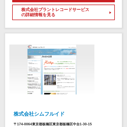
自動音声応答システム(IVR)>
株主総会ツー
株式会社プラントレコードサービス
ル
の詳細情報を見る
AI自動電話応答>
ISMS管理ツー
コールセンター音声認識>
ル
リーガルリサ
カスタマーサクセスツール>
ーチサービス
ITサービスマネジメントツール>
安否確認サー
ビス
問い合わせ管理システム>
クラウドPBX
遠隔サポートツール>
オンラインア
シスタント
コールセンター代行サービス>
会議室予約シ
通話録音・解析システム>
ステム
販売管理シス
チャットボット>
FAQシステム>
テム
株式会社シムフルイド
コミュニケーション
SFAツール
オンラインストレージ（ファイル
〒174-0064東京都板橋区東京都板橋区中台1-30-15