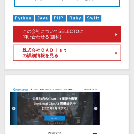
サービス
帳票作成サービス>
文書管理シス
物流・流通向け
テム
Python
Java
PHP
Ruby
Swift
車両管理システム>
Web電話帳
この会社についてSELECTOに
会議効率化ツ
商圏分析ツール>
問い合わせる(無料)
ール
配送管理システム>
ナレッジ共有
株式会社ＣＡＤｉｓｔ
の詳細情報を見る
ツール
バース予約システム>
バーチャルオ
運送業務支援システム>
フィスツール
ビジネスチャ
アルコールチェックアプリ>
ット
店舗業務支援システム>
デジタルサイ
ネージソフト
配送ルート最適化>
オンライン校
IT点呼サービス>
正ツール
グループウェ
医療・介護業界向け