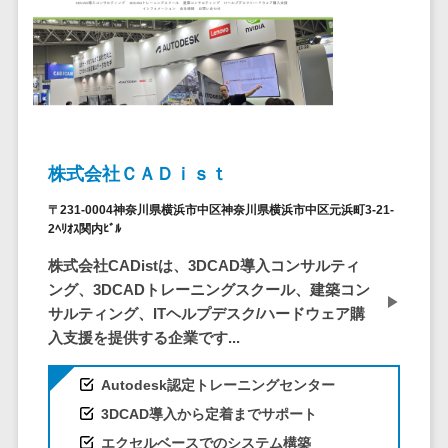
問い合わせ管
電話認証サービス>
DLPツール>
理システム
UTM>
不正検知サービス>
遠隔サポート
ツール
業務全般
業務標準化ツール>
コールセンタ
ー代行サービス
FAX配信システム>
通話録音・解
株式会社ＣＡＤｉｓｔ
析システム
FAX受信サービス>
〒231-0004神奈川県横浜市中区神奈川県横浜市中区元浜町3-21-
チャットボッ
帳票配信サービス>
2ﾍﾘｵｽ関内ﾋﾞﾙ
ト
株式会社CADistは、3DCAD導入コンサルティ
BPMツール>
FAQシステム
ング、3DCADトレーニングスクール、建築コン
コミュニケー
ChatGPTサービス>
サルティング、ITヘルプデスク/ハードウェア購
ション
入支援を提供する企業です...
ワークフローシステム>
オンラインス
トレージ（ファ
マニュアル作成ツール>
Autodesk認定トレーニングセンター
イル共有）
3DCAD導入から定着までサポート
物品管理システム>
RPAツール>
ファイル転送
エクセルベースでのシステム構築