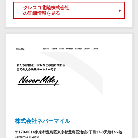
ペネトレーシ
その他業務支援サービス>
クレスコ北陸株式会社
ョンテスト
の詳細情報を見る
標的型攻撃メ
データ分析・活用
ール訓練サービ
音声データ活用>
ス
議事録作成ツール>
認証システム
テキストマイニングツール>
ログ管理シス
テム
VOC分析ツール>
BIツール>
クラウド型セ
ETLツール>
音声合成ツール>
キュリティカメ
ラ
AI翻訳サービス>
メールセキュ
リティ
アノテーションツール>
メール・ファ
データ化サービス>
イル無害化
株式会社ネバーマイル
画像解析・画像検査>
サンドボック
ス
〒170-0014東京都豊島区東京都豊島区池袋2丁目17-8天翔ｵﾌｨｽ池
ブロックチェーン
委託先管理サ
袋西口ANNEX