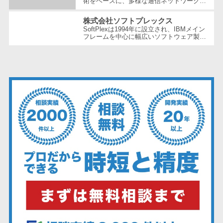
術をベースに、多様な通信ネットワーク構
ェックアプリ
築や維持管理の分野で豊富な経験とノウハ
ウを提供している企業です。創業以...
店舗業務支援
株式会社ソフトプレックス
システム
SoftPlexは1994年に設立され、IBMメイン
フレームを中心に幅広いソフトウェア製品
配送ルート最
やサービスを提供する企業です。特にメイ
ンフレーム周りの問題解決や運用の効...
適化
IT点呼サービス
医療・介護業
界向け
電子カルテ
障害福祉ソフ
ト
介護ソフト
オンライン診
療システム
オンコール代
行サービス
訪問看護ステ