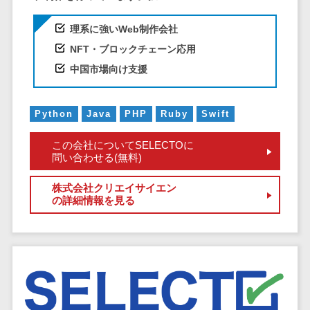
EFOツール
サーバー・ネットワーク監視>
理系に強いWeb制作会社
LP作成サービ
NFT・ブロックチェーン応用
ス
設備監視システム>
中国市場向け支援
広告運用代行
ID管理システム>
Webアンケー
システム連携ツール（iPaaS）>
トシステム
Python
Java
PHP
Ruby
Swift
Web接客ツー
クラウド接続サービス>
この会社についてSELECTOに
ル
問い合わせる(無料)
キッティングサービス>
MAツール
動画配信シス
情シスアウトソーシング>
株式会社クリエイサイエン
の詳細情報を見る
テム
セキュリティ
SNS管理ツー
標的型攻撃メール対策>
ル
LINEマーケテ
セキュリティ・脆弱性診断>
ィングツール
ペネトレーションテスト>
SEOツール