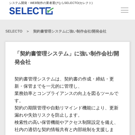
得意業界
ECサイト構築>
ECカートシステム>
システム開発・WEB制作の業者選びならSELECTO(セレクト)
都道府県
SpringFramework>
SpringBoot>
人材>
製造業>
システム開発
北海道>
青森県>
岩手県>
販売管理システム>
言語・スキル
対応業務
システムジ
対応地域
得意分
Laravel>
CakePHP>
工業・インフラ・物流>
コンサル・PM>
宮城県>
秋田県>
山形県>
言語
WEBサイ
ャンル
全国
野・特徴
受注・発注管理システム>
Ruby on Rails>
Node.js>
食品・飲料>
IT・Webサービス>
SELECTO
契約書管理システムに強い制作会社/開発会社
基幹システム(ERP)>
ト制作
Python
全国
販売管理・生
得意業界
福島県>
茨城県>
栃木県>
購買管理システム>
LP制作
産管理
Django>
AngularJS>
React>
Java
都道府県
インテリア・雑貨>
顧客管理システム(CRM)>
群馬県>
埼玉県>
千葉県>
ERP（基幹業
人材
オウンドメ
生産管理システム>
PHP
Vue.js>
NuxtJS>
「契約書管理システム」に強い制作会社/開
ベビー・キッズ>
経理/会計システム>
務システム）
ディア
製造業
北海道
Ruby
東京都>
神奈川県>
新潟県>
発会社
工程管理システム>
在庫管理シス
ReactNative>
Flutter>
採用サイト
工業・イン
生活用品・文房具>
青森県
在庫管理システム>
Swift
富山県>
石川県>
福井県>
テム
フラ・物流
企業サイト
原価管理システム>
岩手県
Perl
構築
ファッション・アパレル (1785)>
契約書管理システムは、契約書の作成・締結・更
POSシステム>
ECカートシス
食品・飲料
WordPress
山梨県>
長野県>
岐阜県>
AWS構築>
Linux構築>
宮城県
C++
倉庫管理システム>
新・保管までを一元的に管理し、
テム
構築
ペット>
農園・農業>
IT・Webサ
勤怠管理システム>
秋田県
業務効率とコンプライアンスの向上を図るツールで
Go
静岡県>
愛知県>
三重県>
WindowsServer構築>
販売管理シス
需要予測システム>
ービス
ECサイト構
す。
山形県
NPO・官公庁>
Kotlin
生産管理システム>
テム
築
インテリ
滋賀県>
京都府>
大阪府>
Azure構築>
Oracle>
契約の期限管理や自動リマインド機能により、更新
WEBサービス
福島県
VBA
受注・発注管
ア・雑貨
イベント・キャンペーン>
マッチングシステム>
システム
漏れや失効リスクを防止します。
マッチングシステム>
茨城県
兵庫県>
奈良県>
和歌山県>
パッケージ
iOS
理システム
開発
検索性の高い保管機能やアクセス制限設定を備え、
ベビー・キ
自動車・バイク>
ポータルサイト(データベース型)>
SAP>
Salesforce>
Access>
栃木県
Android
購買管理シス
予約システム>
会員システム>
社内の適切な契約情報共有と内部統制を支援しま
ッズ
コンサル・
鳥取県>
島根県>
岡山県>
テム