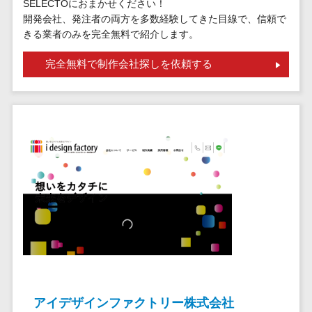
請求代行サービス>
SELECTOにおまかせください！
20人以上
チェックサービ
開発会社、発注者の両方を多数経験してきた目線で、信頼で
送金サービス>
Web戦略/企
スタッフ数
ス
きる業者のみを完全無料で紹介します。
画
50人以上
従業員満足度
税務申告システム>
完全無料で制作会社探しを依頼する
ブランディ
アジャイル
調査・人材定着
法務・総務
ング
開発
化ツール
電子契約システム>
プロモーシ
UI/UXに強
1on1ツール
ョン
い
適性検査サー
契約書レビューシステム>
EC・ネット
保守/運用も
ビス
契約書管理システム>
ショップ戦
対応
Web面接シス
略
要件定義か
テム
反社チェックツール>
SEO対策
ら対応
エンゲージメ
受付システム>
EFO(入力フ
レベニュー
ントツール
ォーム最適
シェア可能
座席管理システム>
ダイレクトリ
化)
クルーティング
予算管理
入退室管理システム>
コンバージ
サービス
システム
ョン率改善
採用代行サー
CO2排出量管理システム>
アイデザインファクトリー株式会社
SNS
～100万円
ビス