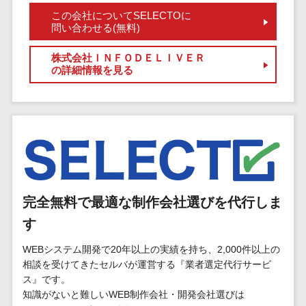
マイナンバー
コピーライ
ニメ・おも
請求書受領サービス>
この会社についてSELECTOに
人事（採用・
問い合わせる(無料)
ティング・
ちゃ
評価・教育）
電子帳簿保存サービス>
ネーミング
芸能・アー
株式会社ＩＮＦＯＤＥＬＩＶＥＲ
写真撮影
ティスト・
予算管理システム>
会計ソフト>
の詳細情報を見る
タレントマネ
音楽
映像制作
ジメントシステ
会計システム>
特徴・強
グラフィッ
ム
み
出張管理システム>
クデザイン
人事評価シス
(2D・3D)
Pマーク取
テム
ファクタリングサービス>
得
アニメーシ
採用管理シス
ョン
債権管理システム>
英語での応
テム
対可能
イラスト
eラーニング
完全無料で最適な制作会社選びを代行しま
債務管理システム>
アワード表
ロゴ制作
（システム）
す
彰歴あり
固定資産管理システム>
デジタルカ
eラーニング
全国対応可
タログ・電
WEBシステム開発で20年以上の実績を持ち、2,000件以上の
（コンテンツ）
経理アウトソーシング>
相談を受けてきたセルバが運営する『業者選定代行サービ
子書籍
創業10年以
DX人材研修サ
ス』です。
振込代行サービス>
上
コンサル
ービス
知識がないと難しいWEB制作会社・開発会社選びは
スタッフ数
ティング
リファレンス