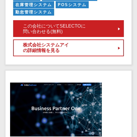
健康管理IoTサービス>
労務管理シス
介護・福
在庫管理システム
POSシステム
長崎県
デジタルカタログ・電子書籍>
ネットワー
テム
芸能・アーティスト・音楽>
祉・老人ホ
勤怠管理システム
外国人就労システム>
熊本県
ク構築・保
コンサルティング
人事管理シス
ーム
特徴・強み
大分県
守・運用
産業保健サービス>
Web戦略/企画>
テム
この会社についてSELECTOに
製薬
Pマーク取得>
問い合わせる(無料)
宮崎県
情シス・社
年末調整シス
マイナンバー>
動物病院
ブランディング>
内IT支援
鹿児島県
英語での応対可能>
テム
株式会社システムアイ
不動産・マ
AWS
人事（採用・評価・教育）
プロモーション>
沖縄県
の詳細情報を見る
健康管理シス
ンション
アワード表彰歴あり>
(Amazon
タレントマネジメントシステム>
テム
対応地域
EC・ネットショップ戦略>
建設・工務
Web
全国対応可>
創業10年以上>
ストレスチェ
人事評価システム>
店・住宅・
Services)
SEO対策>
ックサービス
国外
リフォーム
スタッフ数20人以上>
運用代行
採用管理システム>
シフト管理シ
EFO(入力フォーム最適化)>
ホテル・旅
スタッフ数50人以上>
ステム
eラーニング（システム）>
館
リスティン
コンバージョン率改善>
SNS>
業務可視化ツ
アジャイル開発>
UI/UXに強い>
旅行・観光
グ広告運用
eラーニング（コンテンツ）>
ール
事業戦略>
代行
スポーツ・
保守/運用も対応>
給与計算ソフ
DX人材研修サービス>
アウトドア
求人広告運
マーケティング
ト
要件定義から対応>
用代行
銀行・地
リファレンスチェックサービス>
Webマーケティング>
給与前払いサ
銀・証券
Indeed運用
レベニューシェア可能>