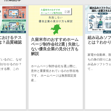
け
不動産管理サ
ービス
不動産業務支
援サービス
不動産ホーム
におけるテス
組み込みソ
久留米市のおすすめホーム
ページ制作
は？品質確認
とは？わか
ページ制作会社2選 | 失敗し
不動産オーナ
ない優良企業の見分け方も
解説
ーアプリ
家電や自動車、
ているのに、なぜ
ちの身の回りに
入居者管理ア
用がかかるのか？
み込みソフトウ
ホームページ制作会社を選ぶ際に、
プリ
注する際、この
て...
意外と重要視されているのが所在地
用地管理シス
です。 ホームページは無形固定資
テム
産...
業界・業種特
化型
保険代理店シ
ステム