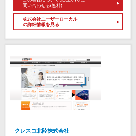
クラウドバッ
電子薬歴システム>
問い合わせる(無料)
クアップ
不動産業界向け
デスクトップ
株式会社ユーザーローカル
不動産管理サービス>
の詳細情報を見る
仮想化
不動産業務支援サービス>
IoT空調制御
IoTプラットフ
不動産ホームページ制作>
ォーム
不動産オーナーアプリ>
IT資産管理ツー
ル
入居者管理アプリ>
SaaS管理ツー
用地管理システム>
ル
モバイルデバ
業界・業種特化型
イス管理
保険代理店システム>
サーバー・ネ
図面検索システム>
ットワーク監視
設備監視シス
施工管理アプリ>
テム
クレスコ北陸株式会社
報告書作成ツール>