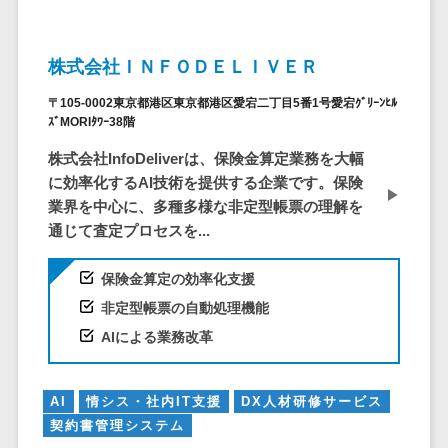
ービス
従業員満足度調査・人材定着化ツ
インフルエンサーマーケティング>
代行
保険
ール>
給与計算アウ
予算管理システム
SNS運用
税理士・会
コンテンツマーケティング>
トソーシング
～100万円以下>
101～200万円>
株式会社ＩＮＦＯＤＥＬＩＶＥＲ
計士
1on1ツール>
LINE運用代
年末調整アウ
SNSマーケティング>
行
弁護士
201～300万円>
301～500万円>
〒105-0002東京都港区東京都港区愛宕二丁目5番1号愛宕ｸﾞﾘｰﾝﾋﾙ
トソーシング
適性検査サービス>
ｽﾞMORIﾀﾜｰ38階
YouTube運
社労士
動画マーケティング>
福利厚生アウ
501～1000万円>
用代行
Web面接システム>
行政書士
株式会社InfoDeliverは、保険金算定業務を大幅
トソーシング
ゲーム
WordPress
1000～1500万円>
に効率化するAI技術を提供する企業です。保険
大学・高
エンゲージメントツール>
ソーシャルゲーム>
フリーランス
構築・運用
業界を中心に、多種多様な非定型帳票の理解を
校・専門学
管理システム
1500～5000万円>
ダイレクトリクルーティングサー
コンシューマーゲーム>
通じて査定プロセスを...
校
コンテン
社宅管理サー
ビス>
ツ制作
5001～10000万円>
学習塾・予
ビス
その他
保険金算定の効率化支援
コンテンツ
備校
採用代行サービス>
Web3.0>
AI>
AR/VR>
IoT>
健康管理IoTサ
10000万円以上>
制作
非定型帳票の自動処理機能
保育園・幼
ービス
経理・会計・財務
補助金・助成金サポート>
ライティン
稚園
AIによる業務改革
外国人就労シ
経費精算システム>
グ
葬儀・墓
ステム
編集・校正
石・仏壇
Web請求書システム>
産業保健サー
AI
情シス・社内IT支援
DX人材研修サービス
インタビュ
お寺・神社
ビス
契約書管理システム
帳票発行サービス>
ー
ゲーム・ア