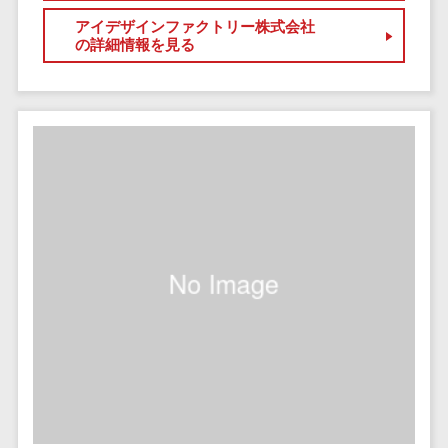
セールスイネーブルメントツール>
ゲーム
テム
アイデザインファクトリー株式会社
コンシュー
の詳細情報を見る
ファクタリン
名刺管理サービス>
マーゲーム
グサービス
インサイドセールス代行サービス>
その他
債権管理シス
Web3.0
テム
マーケティング
AI
メール配信システム>
債務管理シス
テム
AR/VR
デジタル資産管理システム>
固定資産管理
IoT
システム
商品情報管理システム>
補助金・助
経理アウトソ
成金サポー
チケット管理システム>
ーシング
ト
SNSキャンペーンツール>
振込代行サー
ビス
予約管理システム>
請求代行サー
広告効果測定ツール>
ビス
送金サービス
リード獲得ツール>
税務申告シス