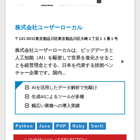
ア
電子カルテ>
障害福祉ソフト>
社内SNS
介護ソフト>
Web会議シス
オンライン診療システム>
テム
株式会社ユーザーローカル
プロジェクト
オンコール代行サービス>
〒141-0032東京都品川区東京都品川区大崎２丁目１１番１号
管理ツール
訪問看護ステーション向けサービ
株式会社ユーザーローカルは、ビッグデータと
電子証明書サ
ス>
人工知能（AI）を駆使して世界を進化させるこ
ービス
とを経営理念とする、日本を代表する技術ベン
電子証明書サ
健康診断システム>
チャー企業です。国内...
ービス
診療予約システム>
データセンタ
AIを活用したデータ解析で先駆け
ー
歯科向け電子カルテ>
生成AIによるツールが多種
クラウド基盤
幅広い業種への導入実績
歯科予約システム>
クローニング
ツール
リハビリ管理システム>
データセンタ
Python
Java
PHP
Ruby
Swift
医薬品在庫管理システム>
ー監視自動化
この会社についてSELECTOに