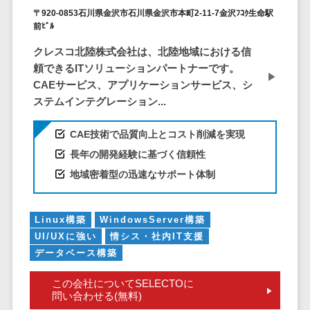
ID管理システ
〒920-0853石川県金沢市石川県金沢市本町2-11-7金沢ﾌｺｸ生命駅
ム
フィールド業務支援サービス>
前ﾋﾞﾙ
システム連携
クレスコ北陸株式会社は、北陸地域における信
モバイルオーダーシステム>
ツール
頼できるITソリューションパートナーです。
（iPaaS）
ホテル管理システム>
CAEサービス、アプリケーションサービス、シ
クラウド接続
ステムインテグレーション...
HACCP管理アプリ>
サービス
キッティング
人材紹介システム>
CAE技術で品質向上とコスト削減を実現
サービス
長年の開発経験に基づく信頼性
人材派遣管理システム>
情シスアウト
地域密着型の迅速なサポート体制
ソーシング
園務支援システム>
セキュリティ
校務支援システム>
Linux構築
WindowsServer構築
UI/UXに強い
情シス・社内IT支援
標的型攻撃メ
Web出願システム>
データベース構築
ール対策
バーチャル試着システム>
セキュリテ
この会社についてSELECTOに
ィ・脆弱性診断
農業支援システム>
問い合わせる(無料)