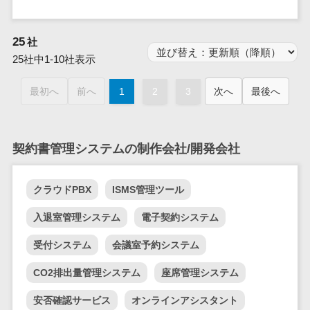
業務全般
業務標準化ツ
ール
25
社
25社中1-10社表示
FAX配信システ
ム
最初へ
前へ
1
2
3
次へ
最後へ
FAX受信サービ
ス
帳票配信サー
契約書管理システムの制作会社/開発会社
ビス
BPMツール
ChatGPTサー
クラウドPBX
ISMS管理ツール
ビス
入退室管理システム
電子契約システム
ワークフロー
システム
受付システム
会議室予約システム
マニュアル作
CO2排出量管理システム
座席管理システム
成ツール
物品管理シス
安否確認サービス
オンラインアシスタント