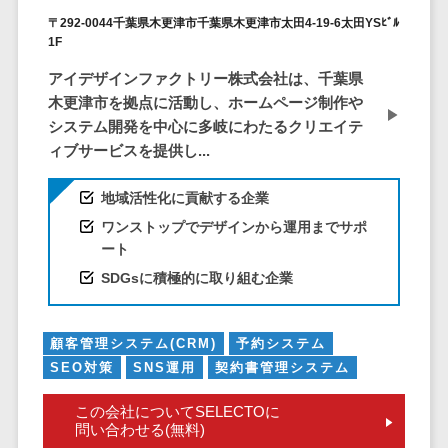
株主総会ツール>
以下
事業戦略
経理・会計・
〒292-0044千葉県木更津市千葉県木更津市太田4-19-6太田YSﾋﾞﾙ
101～200万
1F
ISMS管理ツール>
財務
マーケテ
円
ィング
経費精算シス
アイデザインファクトリー株式会社は、千葉県
リーガルリサーチサービス>
201～300万
テム
Webマーケ
木更津市を拠点に活動し、ホームページ制作や
円
ティング
安否確認サービス>
Web請求書シ
システム開発を中心に多岐にわたるクリエイテ
301～500万
ステム
ィブサービスを提供し...
インフルエ
クラウドPBX>
円
ンサーマー
帳票発行サー
ケティング
地域活性化に貢献する企業
501～1000
ビス
オンラインアシスタント>
万円
コンテンツ
ワンストップでデザインから運用までサポ
請求書受領サ
会議室予約システム>
ート
マーケティ
1000～
ービス
ング
1500万円
SDGsに積極的に取り組む企業
販売管理システム
電子帳簿保存
SNSマーケ
SFAツール>
CRMツール>
1500～
サービス
ティング
5000万円
予算管理シス
セールスDX（SFA/MA）>
顧客管理システム(CRM)
予約システム
動画マーケ
5001～
テム
SEO対策
SNS運用
契約書管理システム
ティング
10000万円
遠隔接客ツール>
会計ソフト
10000万円
ゲーム
この会社についてSELECTOに
会計システム
オンライン商談ツール>
問い合わせる(無料)
以上
ソーシャル
出張管理シス