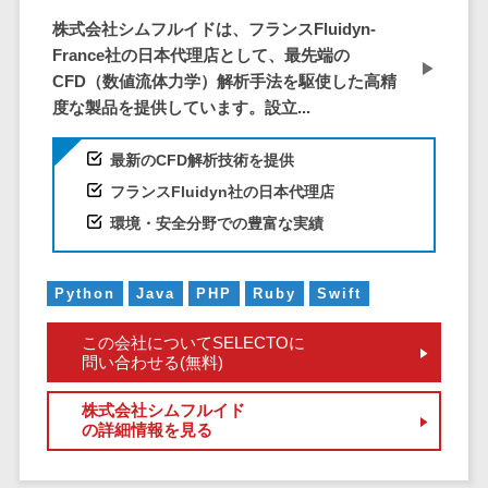
CRMツール
共有）>
株式会社シムフルイドは、フランスFluidyn-
セールス
France社の日本代理店として、最先端の
ファイル転送サービス>
DX（SFA/MA）
CFD（数値流体力学）解析手法を駆使した高精
遠隔接客ツー
文書管理システム>
Web電話帳>
度な製品を提供しています。設立...
ル
会議効率化ツール>
オンライン商
最新のCFD解析技術を提供
談ツール
ナレッジ共有ツール>
フランスFluidyn社の日本代理店
セールスイネ
環境・安全分野での豊富な実績
バーチャルオフィスツール>
ーブルメントツ
ール
ビジネスチャット>
名刺管理サー
Python
Java
PHP
Ruby
Swift
デジタルサイネージソフト>
ビス
この会社についてSELECTOに
インサイドセ
オンライン校正ツール>
問い合わせる(無料)
ールス代行サー
グループウェア>
社内SNS>
ビス
株式会社シムフルイド
の詳細情報を見る
マーケティン
Web会議システム>
グ
プロジェクト管理ツール>
メール配信シ