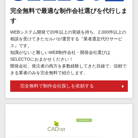
標的型攻撃メール訓練サービス>
MEOツール
完全無料で最適な制作会社選びを代行しま
イベント管理
認証システム>
システム
す
ログ管理システム>
カスタマーサ
WEBシステム開発で20年以上の実績を持ち、2,000件以上の
ポート
クラウド型セキュリティカメラ>
相談を受けてきたセルバが運営する『業者選定代行サービ
コールセンタ
ス』です。
メールセキュリティ>
ーCRM
知識がないと難しいWEB制作会社・開発会社選びは
自動音声応答
SELECTOにおまかせください！
メール・ファイル無害化>
開発会社、発注者の両方を多数経験してきた目線で、信頼で
システム(IVR)
きる業者のみを完全無料で紹介します。
サンドボックス>
AI自動電話応
答
委託先管理サービス>
WAF>
完全無料で制作会社探しを依頼する
コールセンタ
URLフィルタリング>
ー音声認識
カスタマーサ
エンドポイントセキュリティ
クセスツール
（EDR）>
ITサービスマネ
CASB>
ファイル暗号化>
ジメントツール