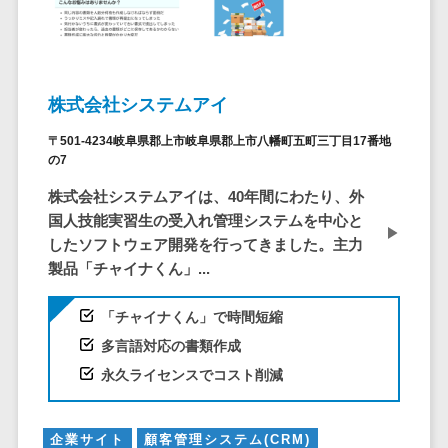
システム
ストラン
PMSシステム
AWS構築
京都府
不動産・マンション>
Indeed運用代行>
SNS運用>
健康管理システム>
ポータルサ
流通・小売
地図・位置情
Linux構築
大阪府
建設・工務店・住宅・リフォーム>
LINE運用代行>
イト(データ
報・GPSシステ
ストレスチェックサービス>
商業施設・
WindowsServer構
兵庫県
ベース型)
ム
テーマパー
ホテル・旅館>
旅行・観光>
築
YouTube運用代行>
奈良県
シフト管理システム>
株式会社システムアイ
会員システ
ク・複合施
店舗システム
Azure構築
和歌山県
スポーツ・アウトドア>
WordPress構築・運用>
ム
設
業務可視化ツール>
オーダーエン
〒501-4234岐阜県郡上市岐阜県郡上市八幡町五町三丁目17番地
Oracle
鳥取県
予約システ
の7
美容室・サ
トリーシステム
銀行・地銀・証券>
保険>
コンテンツ制作
給与計算ソフト>
パッケージ
島根県
ム
ロン
映像・動画シ
コンテンツ制作>
ライティング>
株式会社システムアイは、40年間にわたり、外
SAP
税理士・会計士>
弁護士>
岡山県
スマホアプ
エステ・ネ
給与前払いサービス>
ステム
国人技能実習生の受入れ管理システムを中心と
編集・校正>
インタビュー>
Salesforce
リ開発
広島県
イル
したソフトウェア開発を行ってきました。主力
シミュレーシ
社労士>
行政書士>
給与計算アウトソーシング>
Access
データベー
山口県
製品「チャイナくん」...
化粧品
ョンシステム
コピーライティング・ネーミング>
大学・高校・専門学校>
ス構築
HubSpot
年末調整アウトソーシング>
徳島県
ブライダル
オークション
写真撮影>
映像制作>
「チャイナくん」で時間短縮
AWSサーバ
kintone
システム
香川県
学習塾・予備校>
病院
福利厚生アウトソーシング>
ー構築
多言語対応の書類作成
OBIC製品
グラフィックデザイン(2D・3D)>
愛媛県
人事（労務管
クリニック
保育園・幼稚園>
Azureサー
フリーランス管理システム>
永久ライセンスでコスト削減
理）
高知県
歯科医院
アニメーション>
イラスト>
バー構築
葬儀・墓石・仏壇>
お寺・神社>
勤怠管理シス
福岡県
整体・整骨
社宅管理サービス>
Linuxサー
テム
ロゴ制作>
院
佐賀県
企業サイト
顧客管理システム(CRM)
ゲーム・アニメ・おもちゃ>
バー構築