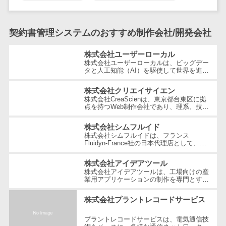
テム
RPAツール
帳票作成サー
契約書管理システムのおすすめ制作会社/開発会社
ビス
株式会社ユーザーローカル
物流・流通向
株式会社ユーザーローカルは、ビッグデー
タと人工知能（AI）を駆使して世界を進化
け
させることを経営理念とする、日本を代表
車両管理シス
する技術ベンチャー企業です。国内...
株式会社クリエイサイエン
テム
株式会社CreaScienは、東京都台東区に拠
点を持つWeb制作会社であり、理系、技
商圏分析ツー
術、そしてWeb3の領域での強みを活かし
たクリエイティブ制作を行っています。
ル
株式会社シムフルイド
独...
株式会社シムフルイドは、フランス
配送管理シス
Fluidyn-France社の日本代理店として、最
テム
先端のCFD（数値流体力学）解析手法を駆
使した高精度な製品を提供しています。設
株式会社アイデアツール
バース予約シ
立...
株式会社アイデアツールは、工場向けの産
ステム
業用アプリケーションの制作を専門とする
ソフトウェア会社です。自動車・光学レン
運送業務支援
ズ・バッテリー工場など多岐にわた...
株式会社プラントレコードサービス
システム
アルコールチ
プラントレコードサービスは、電気通信技