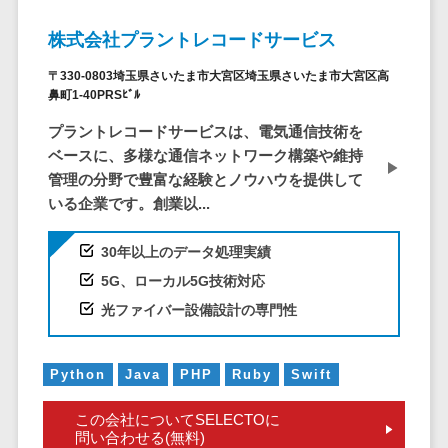
DM発送サービス>
EFOツール>
テム
株式会社プラントレコードサービス
法務・総務
LP作成サービス>
〒330-0803埼玉県さいたま市大宮区埼玉県さいたま市大宮区高
電子契約シス
広告運用代行>
鼻町1-40PRSﾋﾞﾙ
テム
契約書レビュ
プラントレコードサービスは、電気通信技術を
Webアンケートシステム>
ーシステム
ベースに、多様な通信ネットワーク構築や維持
Web接客ツール>
MAツール>
管理の分野で豊富な経験とノウハウを提供して
契約書管理シ
いる企業です。創業以...
ステム
動画配信システム>
反社チェック
SNS管理ツール>
30年以上のデータ処理実績
ツール
5G、ローカル5G技術対応
受付システム
LINEマーケティングツール>
光ファイバー設備設計の専門性
座席管理シス
SEOツール>
MEOツール>
テム
イベント管理システム>
入退室管理シ
Python
Java
PHP
Ruby
Swift
ステム
カスタマーサポート
この会社についてSELECTOに
CO2排出量管
コールセンターCRM>
問い合わせる(無料)
理システム