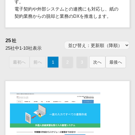
群馬県
す。
PM
家電・電子機器>
フレームワーク
会員システム>
予約システム>
生活用品・
HubSpot>
kintone>
PMSシステム>
広島県>
山口県>
徳島県>
電子契約や外部システムとの連携にも対応し、紙の
生産管理シス
埼玉県
文房具
基幹システ
飲食店・レストラン>
スマホアプリ開発>
OBIC製品>
契約業務からの脱却と業務のDXを推進します。
テム
地図・位置情報・GPSシステム>
SpringFramework
千葉県
ム(ERP)
ファッショ
香川県>
愛媛県>
高知県>
工程管理シス
流通・小売>
SpringBoot
ン・アパレ
データベース構築>
東京都
顧客管理シ
店舗システム>
福岡県>
佐賀県>
長崎県>
テム
ル (1785)
ステム
Laravel
神奈川県
商業施設・テーマパーク・複合施
AWSサーバー構築>
オーダーエントリーシステム>
25
社
原価管理シス
(CRM)
ペット
熊本県>
大分県>
宮崎県>
CakePHP
新潟県
設>
テム
25社中1-10社表示
経理/会計シ
Azureサーバー構築>
農園・農業
Ruby on Rails
映像・動画システム>
富山県
鹿児島県>
沖縄県>
倉庫管理シス
美容室・サロン>
ステム
NPO・官公
Node.js
石川県
Linuxサーバー構築>
最初へ
前へ
1
2
3
次へ
最後へ
テム
シミュレーションシステム>
在庫管理シ
対応地域
庁
エステ・ネイル>
化粧品>
Django
福井県
需要予測シス
ステム
ネットワーク構築・保守・運用>
国外>
イベント・
オークションシステム>
AngularJS
山梨県
テム
ブライダル>
病院>
POSシステ
キャンペー
情シス・社内IT支援>
React
長野県
人事（労務管理）
ム
WEBサービ
ン
クリニック>
歯科医院>
勤怠管理システム>
Vue.js
岐阜県
ス
AWS (Amazon Web Services)>
勤怠管理シ
自動車・バ
NuxtJS
整体・整骨院>
静岡県
マッチングシ
ステム
イク
労務管理システム>
運用代行
ステム
ReactNative
愛知県
生産管理シ
家電・電子
介護・福祉・老人ホーム>
製薬>
リスティング広告運用代行>
人事管理システム>
予約システム
ステム
Flutter
三重県
機器
動物病院 >
求人広告運用代行>
会員システム
マッチング
滋賀県
飲食店・レ
年末調整システム>
構築