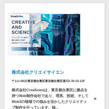
ステム
電子証明書サービス
デジタル資産
電子証明書サービス>
管理システム
データセンター>
クラウド基盤>
商品情報管理
システム
クローニングツール>
チケット管理
データセンター監視自動化>
システム
SNSキャンペ
クラウドバックアップ>
ーンツール
デスクトップ仮想化>
予約管理シス
テム
IoT空調制御>
株式会社クリエイサイエン
広告効果測定
IoTプラットフォーム>
〒111-0022東京都台東区東京都台東区清川2-35-15-12F
ツール
リード獲得ツ
IT資産管理ツール>
株式会社CreaScienは、東京都台東区に拠点を
ール
持つWeb制作会社であり、理系、技術、そして
SaaS管理ツール>
Web3の領域での強みを活かしたクリエイティ
DM発送サービ
ブ制作を行っています。独...
ス
モバイルデバイス管理>