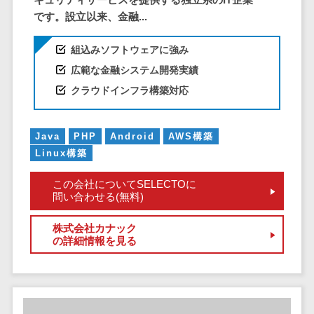
DM発送サービス>
EFOツール>
テム
です。設立以来、金融...
法務・総務
LP作成サービス>
組込みソフトウェアに強み
電子契約シス
広告運用代行>
広範な金融システム開発実績
テム
クラウドインフラ構築対応
契約書レビュ
Webアンケートシステム>
ーシステム
Web接客ツール>
MAツール>
契約書管理シ
Java
PHP
Android
AWS構築
ステム
動画配信システム>
Linux構築
反社チェック
SNS管理ツール>
ツール
この会社についてSELECTOに
問い合わせる(無料)
受付システム
LINEマーケティングツール>
座席管理シス
株式会社カナック
SEOツール>
MEOツール>
テム
の詳細情報を見る
イベント管理システム>
入退室管理シ
ステム
カスタマーサポート
CO2排出量管
コールセンターCRM>
理システム