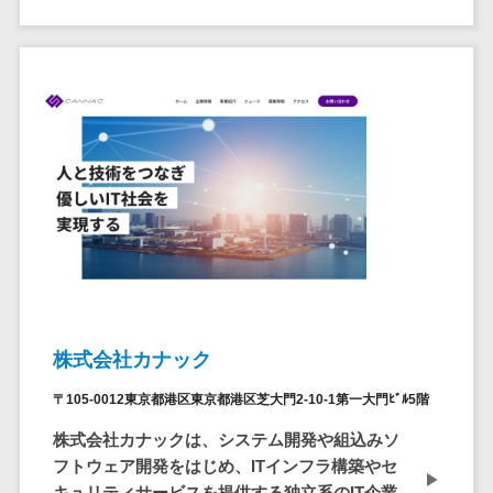
セールスイネーブルメントツール>
ゲーム
テム
コンシュー
ファクタリン
名刺管理サービス>
マーゲーム
グサービス
インサイドセールス代行サービス>
その他
債権管理シス
Web3.0
テム
マーケティング
AI
メール配信システム>
債務管理シス
テム
AR/VR
デジタル資産管理システム>
固定資産管理
IoT
システム
商品情報管理システム>
補助金・助
経理アウトソ
成金サポー
チケット管理システム>
ーシング
ト
SNSキャンペーンツール>
振込代行サー
株式会社カナック
ビス
予約管理システム>
請求代行サー
〒105-0012東京都港区東京都港区芝大門2-10-1第一大門ﾋﾞﾙ5階
広告効果測定ツール>
ビス
株式会社カナックは、システム開発や組込みソ
送金サービス
フトウェア開発をはじめ、ITインフラ構築やセ
リード獲得ツール>
税務申告シス
キュリティサービスを提供する独立系のIT企業