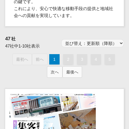
群馬県
の鍵です。
PM
家電・電子機器>
フレームワーク
会員システム>
予約システム>
生活用品・
HubSpot>
kintone>
PMSシステム>
広島県>
山口県>
徳島県>
これにより、安心で快適な移動手段の提供と地域社
生産管理シス
埼玉県
文房具
基幹システ
飲食店・レストラン>
スマホアプリ開発>
OBIC製品>
会への貢献を実現しています。
テム
地図・位置情報・GPSシステム>
SpringFramework
千葉県
ム(ERP)
ファッショ
香川県>
愛媛県>
高知県>
工程管理シス
流通・小売>
SpringBoot
ン・アパレ
データベース構築>
東京都
顧客管理シ
店舗システム>
福岡県>
佐賀県>
長崎県>
テム
ル (1785)
ステム
Laravel
神奈川県
商業施設・テーマパーク・複合施
AWSサーバー構築>
オーダーエントリーシステム>
47
社
原価管理シス
(CRM)
ペット
熊本県>
大分県>
宮崎県>
CakePHP
新潟県
設>
テム
47社中1-10社表示
経理/会計シ
Azureサーバー構築>
農園・農業
Ruby on Rails
映像・動画システム>
富山県
鹿児島県>
沖縄県>
倉庫管理シス
美容室・サロン>
ステム
NPO・官公
Node.js
石川県
Linuxサーバー構築>
最初へ
前へ
1
2
3
4
5
テム
シミュレーションシステム>
在庫管理シ
対応地域
庁
エステ・ネイル>
化粧品>
Django
福井県
需要予測シス
ステム
ネットワーク構築・保守・運用>
国外>
イベント・
オークションシステム>
次へ
最後へ
AngularJS
山梨県
テム
ブライダル>
病院>
POSシステ
キャンペー
情シス・社内IT支援>
React
長野県
人事（労務管理）
ム
WEBサービ
ン
クリニック>
歯科医院>
勤怠管理システム>
Vue.js
岐阜県
ス
AWS (Amazon Web Services)>
勤怠管理シ
自動車・バ
NuxtJS
整体・整骨院>
静岡県
マッチングシ
ステム
イク
労務管理システム>
運用代行
ステム
ReactNative
愛知県
生産管理シ
家電・電子
介護・福祉・老人ホーム>
製薬>
リスティング広告運用代行>
人事管理システム>
予約システム
ステム
Flutter
三重県
機器
動物病院 >
求人広告運用代行>
会員システム
マッチング
滋賀県
飲食店・レ
年末調整システム>
構築