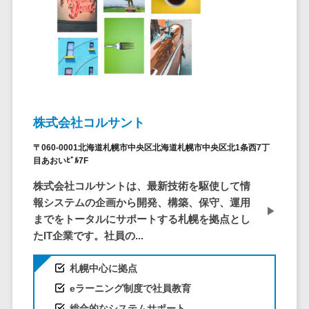
問い合わせ管
電話認証サービス>
DLPツール>
理システム
UTM>
不正検知サービス>
遠隔サポート
ツール
業務全般
業務標準化ツール>
コールセンタ
ー代行サービス
FAX配信システム>
通話録音・解
株式会社コルサント
析システム
FAX受信サービス>
〒060-0001北海道札幌市中央区北海道札幌市中央区北1条西7丁
チャットボッ
帳票配信サービス>
目あおいﾋﾞﾙ7F
ト
BPMツール>
FAQシステム
株式会社コルサントは、最新技術を駆使して情
報システムの企画から開発、構築、保守、運用
コミュニケー
ChatGPTサービス>
までをトータルにサポートする札幌を拠点とし
ション
たIT企業です。社員の...
ワークフローシステム>
オンラインス
トレージ（ファ
マニュアル作成ツール>
札幌中心に拠点
イル共有）
eラーニング制度で社員教育
物品管理システム>
RPAツール>
ファイル転送
総合的なシステムサポート