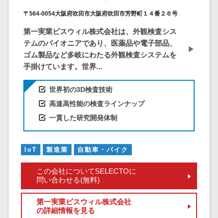
仮想通貨>
NFT>
ービス
〒564-0054大阪府吹田市大阪府吹田市芳野町１４番２６号
官公庁・自治体向け
WAF
第一実業ビスウィル株式会社は、外観検査シス
GIS（地理情報システム）>
URLフィルタ
テムのパイオニアであり、医薬品や電子部品、
リング
公共施設予約システム>
ゴム製品など多岐にわたる外観検査システムを
エンドポイン
手掛けています。世界...
その他官公庁・自治体向け>
トセキュリティ
（EDR）
世界初の3D検査技術
CASB
高速高性能の検査ラインナップ
ファイル暗号
一貫した研究開発体制
化
電話認証サー
IoT
製造業
自動車・バイク
ビス
DLPツール
この会社についてSELECTOに
問い合わせる(無料)
UTM
不正検知サー
第一実業ビスウィル株式会社
ビス
の詳細情報を見る