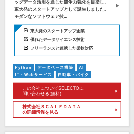
CRMツール
ッグデータ活用を通じた競争力強化を目指し、
共有）>
東大発のスタートアップとして誕生しました。
セールス
ファイル転送サービス>
モダンなソフトウェア技...
DX（SFA/MA）
遠隔接客ツー
文書管理システム>
Web電話帳>
東大発のスタートアップ企業
ル
会議効率化ツール>
優れたデータサイエンス技術
オンライン商
談ツール
フリーランスと連携した柔軟対応
ナレッジ共有ツール>
セールスイネ
バーチャルオフィスツール>
ーブルメントツ
Python
データベース構築
AI
ール
ビジネスチャット>
IT・Webサービス
自動車・バイク
名刺管理サー
デジタルサイネージソフト>
ビス
この会社についてSELECTOに
問い合わせる(無料)
インサイドセ
オンライン校正ツール>
ールス代行サー
株式会社ＳＣＡＬＥＤＡＴＡ
グループウェア>
社内SNS>
ビス
の詳細情報を見る
マーケティン
Web会議システム>
グ
プロジェクト管理ツール>
メール配信シ