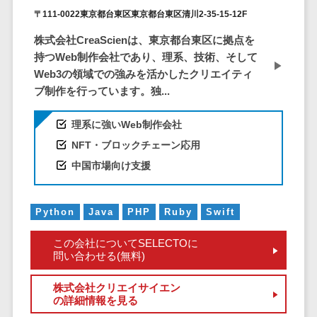
株主総会ツール>
以下
事業戦略
〒111-0022東京都台東区東京都台東区清川2-35-15-12F
経理・会計・
101～200万
ISMS管理ツール>
財務
マーケテ
株式会社CreaScienは、東京都台東区に拠点を
円
ィング
経費精算シス
持つWeb制作会社であり、理系、技術、そして
リーガルリサーチサービス>
201～300万
テム
Webマーケ
Web3の領域での強みを活かしたクリエイティ
円
ティング
安否確認サービス>
Web請求書シ
ブ制作を行っています。独...
301～500万
ステム
インフルエ
クラウドPBX>
円
ンサーマー
理系に強いWeb制作会社
帳票発行サー
ケティング
501～1000
ビス
オンラインアシスタント>
NFT・ブロックチェーン応用
万円
コンテンツ
請求書受領サ
中国市場向け支援
会議室予約システム>
マーケティ
1000～
ービス
ング
1500万円
販売管理システム
電子帳簿保存
Python
Java
PHP
Ruby
Swift
SNSマーケ
SFAツール>
CRMツール>
1500～
サービス
ティング
5000万円
予算管理シス
セールスDX（SFA/MA）>
この会社についてSELECTOに
動画マーケ
5001～
テム
問い合わせる(無料)
ティング
10000万円
遠隔接客ツール>
会計ソフト
株式会社クリエイサイエン
10000万円
ゲーム
会計システム
オンライン商談ツール>
の詳細情報を見る
以上
ソーシャル
出張管理シス