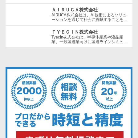
ェックアプリ
やサービスを提供する企業です。特にメイ
ンフレーム周りの問題解決や運用の効...
ＡＩＲＵＣＡ株式会社
店舗業務支援
AIRUCA株式会社は、AI技術によるソリュ
システム
ーションを通じて社会に貢献することを目
指す企業です。 AIRUCAは自社開発にこだ
配送ルート最
わって、企画の立ち上げからリリース...
ＴＹＥＣＩＮ株式会社
適化
Tyecin株式会社は、半導体産業や液晶産
業、一般製造業向けに製造ラインシミュレ
IT点呼サービス
ーションとスケジューリングソフトウェア
を提供しています。急速に進化する製...
医療・介護業
界向け
電子カルテ
障害福祉ソフ
ト
介護ソフト
オンライン診
療システム
オンコール代
行サービス
訪問看護ステ