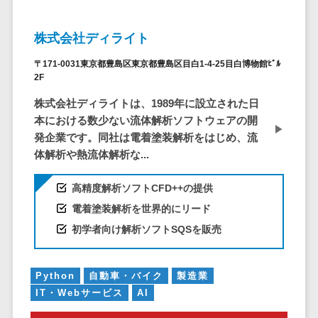
ID管理システ
ム
フィールド業務支援サービス>
株式会社ディライト
システム連携
モバイルオーダーシステム>
ツール
〒171-0031東京都豊島区東京都豊島区目白1-4-25目白博物館ﾋﾞﾙ
（iPaaS）
2F
ホテル管理システム>
クラウド接続
株式会社ディライトは、1989年に設立された日
HACCP管理アプリ>
サービス
本における数少ない流体解析ソフトウェアの開
キッティング
発企業です。同社は電着塗装解析をはじめ、流
人材紹介システム>
サービス
体解析や熱流体解析な...
人材派遣管理システム>
情シスアウト
ソーシング
高精度解析ソフトCFD++の提供
園務支援システム>
電着塗装解析を世界的にリード
セキュリティ
校務支援システム>
初学者向け解析ソフトSQSを販売
標的型攻撃メ
Web出願システム>
ール対策
バーチャル試着システム>
Python
自動車・バイク
製造業
セキュリテ
IT・Webサービス
AI
ィ・脆弱性診断
農業支援システム>