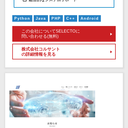
サービス
帳票作成サービス>
文書管理シス
物流・流通向け
テム
Python
Java
PHP
C++
Android
車両管理システム>
Web電話帳
この会社についてSELECTOに
会議効率化ツ
商圏分析ツール>
問い合わせる(無料)
ール
配送管理システム>
ナレッジ共有
株式会社コルサント
ツール
の詳細情報を見る
バース予約システム>
バーチャルオ
運送業務支援システム>
フィスツール
ビジネスチャ
アルコールチェックアプリ>
ット
店舗業務支援システム>
デジタルサイ
ネージソフト
配送ルート最適化>
オンライン校
IT点呼サービス>
正ツール
グループウェ
医療・介護業界向け