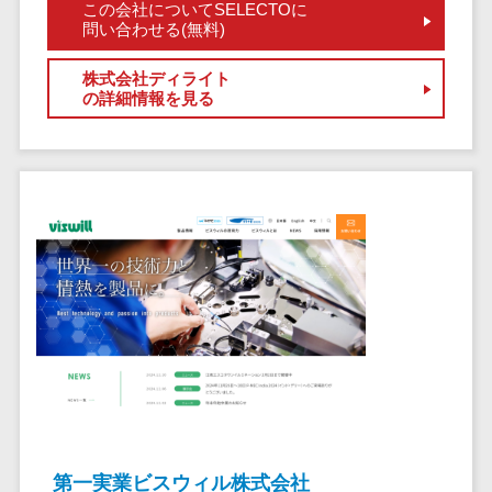
ペネトレーシ
この会社についてSELECTOに
その他業務支援サービス>
問い合わせる(無料)
ョンテスト
標的型攻撃メ
データ分析・活用
株式会社ディライト
ール訓練サービ
音声データ活用>
の詳細情報を見る
ス
議事録作成ツール>
認証システム
テキストマイニングツール>
ログ管理シス
テム
VOC分析ツール>
BIツール>
クラウド型セ
ETLツール>
音声合成ツール>
キュリティカメ
ラ
AI翻訳サービス>
メールセキュ
リティ
アノテーションツール>
メール・ファ
データ化サービス>
イル無害化
画像解析・画像検査>
サンドボック
ス
ブロックチェーン
第一実業ビスウィル株式会社
委託先管理サ