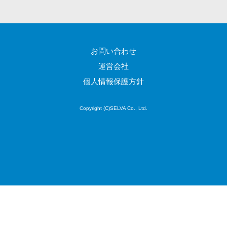
け
不動産管理サ
ービス
不動産業務支
お問い合わせ
援サービス
運営会社
不動産ホーム
個人情報保護方針
ページ制作
不動産オーナ
Copyright (C)SELVA Co., Ltd.
ーアプリ
入居者管理ア
プリ
用地管理シス
テム
業界・業種特
化型
保険代理店シ
ステム