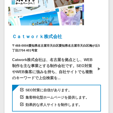
システム
ストラン
PMSシステム
AWS構築
京都府
不動産・マンション>
Indeed運用代行>
SNS運用>
健康管理システム>
ポータルサ
流通・小売
地図・位置情
Linux構築
大阪府
建設・工務店・住宅・リフォーム>
LINE運用代行>
イト(データ
報・GPSシステ
ストレスチェックサービス>
商業施設・
WindowsServer構
兵庫県
ベース型)
ム
テーマパー
ホテル・旅館>
旅行・観光>
築
YouTube運用代行>
奈良県
シフト管理システム>
会員システ
ク・複合施
店舗システム
Azure構築
和歌山県
スポーツ・アウトドア>
WordPress構築・運用>
ム
設
業務可視化ツール>
オーダーエン
Ｃａｔｗｏｒｋ株式会社
Oracle
鳥取県
予約システ
美容室・サ
トリーシステム
銀行・地銀・証券>
保険>
コンテンツ制作
給与計算ソフト>
パッケージ
島根県
〒468-0004愛知県名古屋市天白区愛知県名古屋市天白区梅が丘5
ム
ロン
映像・動画シ
コンテンツ制作>
ライティング>
丁目2704 401号室
SAP
税理士・会計士>
弁護士>
岡山県
スマホアプ
エステ・ネ
給与前払いサービス>
ステム
編集・校正>
インタビュー>
Salesforce
Catwork株式会社は、名古屋を拠点とし、WEB
リ開発
広島県
イル
シミュレーシ
社労士>
行政書士>
給与計算アウトソーシング>
制作を主な事業とする制作会社です。SEO対策
Access
データベー
山口県
化粧品
ョンシステム
コピーライティング・ネーミング>
やWEB集客に強みを持ち、自社サイトでも複数
大学・高校・専門学校>
ス構築
HubSpot
年末調整アウトソーシング>
徳島県
ブライダル
オークション
のキーワードで上位検索を...
写真撮影>
映像制作>
AWSサーバ
kintone
システム
香川県
学習塾・予備校>
病院
福利厚生アウトソーシング>
ー構築
OBIC製品
グラフィックデザイン(2D・3D)>
愛媛県
人事（労務管
クリニック
SEO対策に自信があります。
保育園・幼稚園>
Azureサー
フリーランス管理システム>
理）
高知県
歯科医院
集客特化型ホームページを提供します。
アニメーション>
イラスト>
バー構築
葬儀・墓石・仏壇>
お寺・神社>
勤怠管理シス
福岡県
整体・整骨
社宅管理サービス>
効果的な求人サイトを制作します。
Linuxサー
テム
ロゴ制作>
院
佐賀県
ゲーム・アニメ・おもちゃ>
バー構築