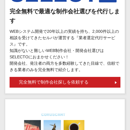
標的型攻撃メール訓練サービス>
MEOツール
イベント管理
完全無料で最適な制作会社選びを代行しま
認証システム>
システム
す
ログ管理システム>
カスタマーサ
WEBシステム開発で20年以上の実績を持ち、2,000件以上の
ポート
クラウド型セキュリティカメラ>
相談を受けてきたセルバが運営する『業者選定代行サービ
コールセンタ
ス』です。
メールセキュリティ>
ーCRM
知識がないと難しいWEB制作会社・開発会社選びは
自動音声応答
SELECTOにおまかせください！
メール・ファイル無害化>
システム(IVR)
開発会社、発注者の両方を多数経験してきた目線で、信頼で
サンドボックス>
きる業者のみを完全無料で紹介します。
AI自動電話応
答
委託先管理サービス>
WAF>
完全無料で制作会社探しを依頼する
コールセンタ
URLフィルタリング>
ー音声認識
カスタマーサ
エンドポイントセキュリティ
クセスツール
（EDR）>
ITサービスマネ
CASB>
ファイル暗号化>
ジメントツール