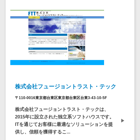
ステム
電子証明書サービス
デジタル資産
電子証明書サービス>
管理システム
データセンター>
クラウド基盤>
商品情報管理
システム
クローニングツール>
チケット管理
データセンター監視自動化>
システム
SNSキャンペ
クラウドバックアップ>
ーンツール
デスクトップ仮想化>
予約管理シス
株式会社フュージョントラスト・テック
テム
IoT空調制御>
広告効果測定
〒110-0016東京都台東区東京都台東区台東3-43-10-5F
IoTプラットフォーム>
ツール
株式会社フュージョントラスト・テックは、
リード獲得ツ
IT資産管理ツール>
2015年に設立された独立系ソフトハウスです。
ール
ITを通じてお客様に最適なソリューションを提
SaaS管理ツール>
DM発送サービ
供し、信頼を獲得するこ...
ス
モバイルデバイス管理>