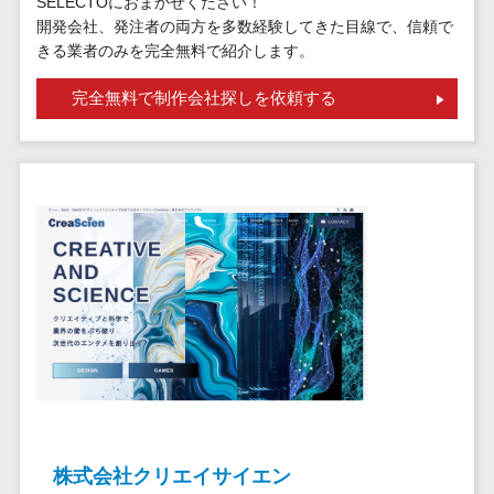
SELECTOにおまかせください！
請求代行サービス>
20人以上
チェックサービ
開発会社、発注者の両方を多数経験してきた目線で、信頼で
送金サービス>
Web戦略/企
スタッフ数
きる業者のみを完全無料で紹介します。
ス
画
50人以上
従業員満足度
税務申告システム>
完全無料で制作会社探しを依頼する
ブランディ
アジャイル
調査・人材定着
法務・総務
ング
開発
化ツール
電子契約システム>
プロモーシ
UI/UXに強
1on1ツール
ョン
い
適性検査サー
契約書レビューシステム>
EC・ネット
保守/運用も
ビス
契約書管理システム>
ショップ戦
対応
Web面接シス
略
要件定義か
テム
反社チェックツール>
SEO対策
ら対応
エンゲージメ
受付システム>
EFO(入力フ
レベニュー
ントツール
ォーム最適
シェア可能
座席管理システム>
ダイレクトリ
化)
クルーティング
予算管理
入退室管理システム>
コンバージ
サービス
システム
ョン率改善
採用代行サー
CO2排出量管理システム>
株式会社クリエイサイエン
SNS
～100万円
ビス