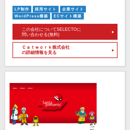
健康管理IoTサービス>
労務管理シス
介護・福
長崎県
デジタルカタログ・電子書籍>
ネットワー
テム
芸能・アーティスト・音楽>
LP制作
採用サイト
企業サイト
祉・老人ホ
外国人就労システム>
熊本県
ク構築・保
WordPress構築
ECサイト構築
コンサルティング
人事管理シス
ーム
特徴・強み
大分県
守・運用
産業保健サービス>
Web戦略/企画>
テム
製薬
Pマーク取得>
この会社についてSELECTOに
宮崎県
情シス・社
年末調整シス
問い合わせる(無料)
マイナンバー>
動物病院
ブランディング>
内IT支援
鹿児島県
英語での応対可能>
テム
不動産・マ
AWS
人事（採用・評価・教育）
プロモーション>
沖縄県
Ｃａｔｗｏｒｋ株式会社
健康管理シス
ンション
アワード表彰歴あり>
の詳細情報を見る
(Amazon
タレントマネジメントシステム>
テム
対応地域
EC・ネットショップ戦略>
建設・工務
Web
全国対応可>
創業10年以上>
ストレスチェ
人事評価システム>
店・住宅・
Services)
SEO対策>
ックサービス
国外
リフォーム
スタッフ数20人以上>
運用代行
採用管理システム>
シフト管理シ
EFO(入力フォーム最適化)>
ホテル・旅
スタッフ数50人以上>
ステム
eラーニング（システム）>
館
リスティン
コンバージョン率改善>
SNS>
業務可視化ツ
アジャイル開発>
UI/UXに強い>
旅行・観光
グ広告運用
eラーニング（コンテンツ）>
ール
事業戦略>
代行
スポーツ・
保守/運用も対応>
給与計算ソフ
DX人材研修サービス>
アウトドア
求人広告運
マーケティング
ト
要件定義から対応>
用代行
銀行・地
リファレンスチェックサービス>
Webマーケティング>
給与前払いサ
銀・証券
Indeed運用
レベニューシェア可能>