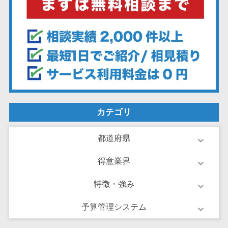
ーション向けサ
ービス
健康診断シス
テム
診療予約シス
テム
歯科向け電子
カルテ
カテゴリ
歯科予約シス
テム
都道府県
リハビリ管理
システム
得意業界
医薬品在庫管
理システム
特徴・強み
電子薬歴シス
テム
予算管理システム
不動産業界向