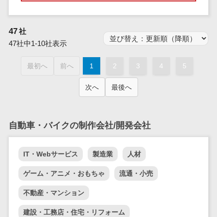
業務全般
業務標準化ツ
ール
47
社
FAX配信システ
47社中1-10社表示
ム
最初へ
前へ
1
2
3
4
5
FAX受信サービ
ス
次へ
最後へ
帳票配信サー
ビス
BPMツール
自動車・バイクの制作会社/開発会社
ChatGPTサー
ビス
IT・Webサービス
製造業
人材
ワークフロー
システム
ゲーム・アニメ・おもちゃ
流通・小売
マニュアル作
不動産・マンション
成ツール
物品管理シス
建設・工務店・住宅・リフォーム