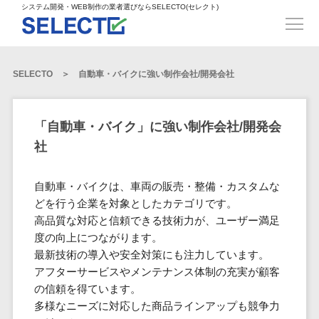
得意業界
ECサイト構築>
ECカートシステム>
システム開発・WEB制作の業者選びならSELECTO(セレクト)
都道府県
SpringFramework>
SpringBoot>
人材>
製造業>
システム開発
北海道>
青森県>
岩手県>
販売管理システム>
言語・スキル
対応業務
システムジ
対応地域
得意分
Laravel>
CakePHP>
工業・インフラ・物流>
コンサル・PM>
宮城県>
秋田県>
山形県>
言語
WEBサイ
ャンル
全国
野・特徴
受注・発注管理システム>
Ruby on Rails>
Node.js>
食品・飲料>
IT・Webサービス>
SELECTO
自動車・バイクに強い制作会社/開発会社
基幹システム(ERP)>
ト制作
Python
全国
販売管理・生
得意業界
福島県>
茨城県>
栃木県>
購買管理システム>
LP制作
産管理
Django>
AngularJS>
React>
Java
都道府県
インテリア・雑貨>
顧客管理システム(CRM)>
群馬県>
埼玉県>
千葉県>
ERP（基幹業
人材
オウンドメ
生産管理システム>
PHP
Vue.js>
NuxtJS>
「自動車・バイク」に強い制作会社/開発会
ベビー・キッズ>
経理/会計システム>
務システム）
ディア
製造業
北海道
Ruby
東京都>
神奈川県>
新潟県>
社
工程管理システム>
在庫管理シス
ReactNative>
Flutter>
採用サイト
工業・イン
生活用品・文房具>
青森県
在庫管理システム>
Swift
富山県>
石川県>
福井県>
テム
フラ・物流
企業サイト
原価管理システム>
岩手県
Perl
構築
ファッション・アパレル (1785)>
自動車・バイクは、車両の販売・整備・カスタムな
POSシステム>
ECカートシス
食品・飲料
WordPress
山梨県>
長野県>
岐阜県>
AWS構築>
Linux構築>
宮城県
C++
倉庫管理システム>
どを行う企業を対象としたカテゴリです。
テム
構築
ペット>
農園・農業>
IT・Webサ
勤怠管理システム>
秋田県
高品質な対応と信頼できる技術力が、ユーザー満足
Go
静岡県>
愛知県>
三重県>
WindowsServer構築>
販売管理シス
需要予測システム>
ービス
ECサイト構
度の向上につながります。
山形県
NPO・官公庁>
Kotlin
生産管理システム>
テム
築
インテリ
滋賀県>
京都府>
大阪府>
Azure構築>
Oracle>
最新技術の導入や安全対策にも注力しています。
WEBサービス
福島県
VBA
受注・発注管
ア・雑貨
イベント・キャンペーン>
マッチングシステム>
システム
アフターサービスやメンテナンス体制の充実が顧客
マッチングシステム>
茨城県
兵庫県>
奈良県>
和歌山県>
パッケージ
iOS
理システム
開発
の信頼を得ています。
ベビー・キ
自動車・バイク>
ポータルサイト(データベース型)>
SAP>
Salesforce>
Access>
栃木県
Android
購買管理シス
予約システム>
会員システム>
多様なニーズに対応した商品ラインアップも競争力
ッズ
コンサル・
鳥取県>
島根県>
岡山県>
テム