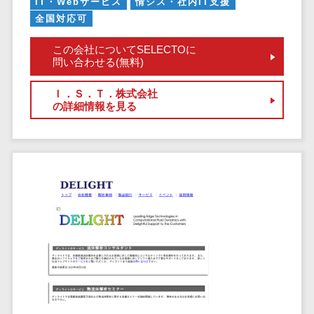
IT・Webサービス
情シス・社内IT支援
クラウドバッ
電子薬歴システム>
全国対応可
クアップ
不動産業界向け
デスクトップ
この会社についてSELECTOに
不動産管理サービス>
仮想化
問い合わせる(無料)
不動産業務支援サービス>
IoT空調制御
Ｉ．Ｓ．Ｔ．株式会社
IoTプラットフ
不動産ホームページ制作>
の詳細情報を見る
ォーム
不動産オーナーアプリ>
IT資産管理ツー
ル
入居者管理アプリ>
SaaS管理ツー
用地管理システム>
ル
モバイルデバ
業界・業種特化型
イス管理
保険代理店システム>
サーバー・ネ
図面検索システム>
ットワーク監視
設備監視シス
施工管理アプリ>
テム
報告書作成ツール>