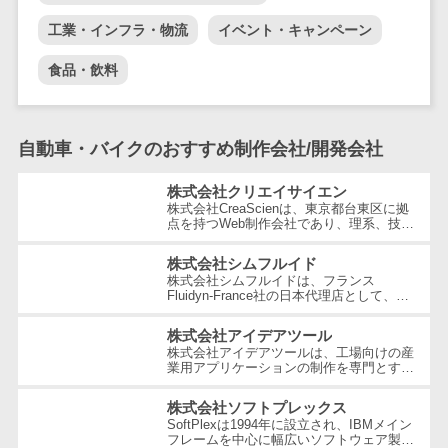
テム
工業・インフラ・物流
イベント・キャンペーン
RPAツール
帳票作成サー
食品・飲料
ビス
物流・流通向
け
自動車・バイクのおすすめ制作会社/開発会社
車両管理シス
株式会社クリエイサイエン
テム
株式会社CreaScienは、東京都台東区に拠
商圏分析ツー
点を持つWeb制作会社であり、理系、技
術、そしてWeb3の領域での強みを活かし
ル
たクリエイティブ制作を行っています。
株式会社シムフルイド
独...
配送管理シス
株式会社シムフルイドは、フランス
Fluidyn-France社の日本代理店として、最
テム
先端のCFD（数値流体力学）解析手法を駆
バース予約シ
使した高精度な製品を提供しています。設
株式会社アイデアツール
立...
ステム
株式会社アイデアツールは、工場向けの産
業用アプリケーションの制作を専門とする
運送業務支援
ソフトウェア会社です。自動車・光学レン
ズ・バッテリー工場など多岐にわた...
システム
株式会社ソフトプレックス
SoftPlexは1994年に設立され、IBMメイン
アルコールチ
フレームを中心に幅広いソフトウェア製品