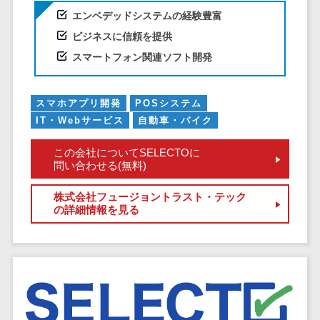
エンベデッドシステムの経験豊富
EFOツール
サーバー・ネットワーク監視>
ビジネスに信頼を提供
LP作成サービ
ス
設備監視システム>
スマートフォン関連ソフト開発
広告運用代行
ID管理システム>
Webアンケー
スマホアプリ開発
POSシステム
システム連携ツール（iPaaS）>
トシステム
IT・Webサービス
自動車・バイク
Web接客ツー
クラウド接続サービス>
ル
この会社についてSELECTOに
問い合わせる(無料)
キッティングサービス>
MAツール
動画配信シス
情シスアウトソーシング>
株式会社フュージョントラスト・テック
テム
の詳細情報を見る
セキュリティ
SNS管理ツー
標的型攻撃メール対策>
ル
LINEマーケテ
セキュリティ・脆弱性診断>
ィングツール
ペネトレーションテスト>
SEOツール