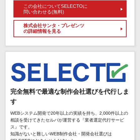
マイナンバー
この会社についてSELECTOに
コピーライ
ニメ・おも
請求書受領サービス>
人事（採用・
問い合わせる(無料)
ティング・
ちゃ
評価・教育）
電子帳簿保存サービス>
ネーミング
芸能・アー
株式会社サンタ・プレゼンツ
写真撮影
ティスト・
予算管理システム>
会計ソフト>
の詳細情報を見る
タレントマネ
音楽
映像制作
ジメントシステ
会計システム>
特徴・強
グラフィッ
ム
み
出張管理システム>
クデザイン
人事評価シス
(2D・3D)
Pマーク取
テム
ファクタリングサービス>
得
アニメーシ
採用管理シス
ョン
債権管理システム>
英語での応
テム
対可能
イラスト
完全無料で最適な制作会社選びを代行しま
eラーニング
債務管理システム>
アワード表
ロゴ制作
（システム）
す
彰歴あり
固定資産管理システム>
デジタルカ
eラーニング
全国対応可
WEBシステム開発で20年以上の実績を持ち、2,000件以上の
タログ・電
（コンテンツ）
経理アウトソーシング>
相談を受けてきたセルバが運営する『業者選定代行サービ
子書籍
創業10年以
DX人材研修サ
ス』です。
振込代行サービス>
上
コンサル
ービス
知識がないと難しいWEB制作会社・開発会社選びは
スタッフ数
ティング
リファレンス