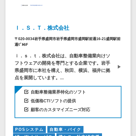
ア
電子カルテ>
障害福祉ソフト>
社内SNS
介護ソフト>
Web会議シス
オンライン診療システム>
テム
Ｉ．Ｓ．Ｔ．株式会社
プロジェクト
オンコール代行サービス>
〒020-0034岩手県盛岡市岩手県盛岡市盛岡駅前通16-21盛岡駅前
管理ツール
通ﾋﾞﾙ6F
訪問看護ステーション向けサービ
電子証明書サ
ｉ．ｓ．ｔ．株式会社は、自動車整備業向けソ
ス>
ービス
フトウェアの開発を専門とする企業です。岩手
電子証明書サ
健康診断システム>
県盛岡市に本社を構え、秋田、横浜、福井に拠
ービス
点を展開しています。...
診療予約システム>
データセンタ
ー
歯科向け電子カルテ>
自動車整備業界特化のソフト
クラウド基盤
低価格CTIソフトの提供
歯科予約システム>
クローニング
顧客のカスタマイズニーズ対応
ツール
リハビリ管理システム>
データセンタ
医薬品在庫管理システム>
ー監視自動化
POSシステム
自動車・バイク