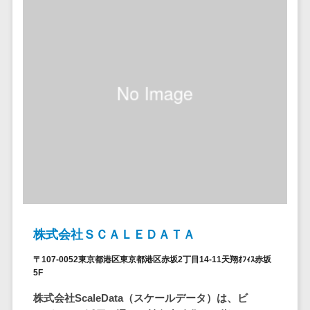
自動音声応答システム(IVR)>
株主総会ツー
ル
AI自動電話応答>
ISMS管理ツー
コールセンター音声認識>
ル
リーガルリサ
カスタマーサクセスツール>
ーチサービス
ITサービスマネジメントツール>
安否確認サー
ビス
問い合わせ管理システム>
クラウドPBX
遠隔サポートツール>
オンラインア
シスタント
コールセンター代行サービス>
会議室予約シ
通話録音・解析システム>
株式会社ＳＣＡＬＥＤＡＴＡ
ステム
販売管理シス
チャットボット>
FAQシステム>
〒107-0052東京都港区東京都港区赤坂2丁目14-11天翔ｵﾌｨｽ赤坂
5F
テム
コミュニケーション
SFAツール
株式会社ScaleData（スケールデータ）は、ビ
オンラインストレージ（ファイル