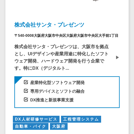
ービス
従業員満足度調査・人材定着化ツ
インフルエンサーマーケティング>
代行
保険
ール>
給与計算アウ
予算管理システム
SNS運用
税理士・会
コンテンツマーケティング>
トソーシング
～100万円以下>
101～200万円>
計士
1on1ツール>
LINE運用代
株式会社サンタ・プレゼンツ
年末調整アウ
SNSマーケティング>
行
弁護士
201～300万円>
301～500万円>
トソーシング
適性検査サービス>
〒540-0008大阪府大阪市中央区大阪府大阪市中央区大手前1丁目
YouTube運
社労士
動画マーケティング>
福利厚生アウ
501～1000万円>
用代行
Web面接システム>
行政書士
株式会社サンタ・プレゼンツは、大阪市を拠点
トソーシング
ゲーム
WordPress
1000～1500万円>
とし、UIデザインや産業用途に特化したソフト
大学・高
エンゲージメントツール>
ソーシャルゲーム>
フリーランス
構築・運用
ウェア開発、ハードウェア開発を行う企業で
校・専門学
管理システム
1500～5000万円>
ダイレクトリクルーティングサー
す。特にDX（デジタルト...
コンシューマーゲーム>
校
コンテン
社宅管理サー
ビス>
ツ制作
5001～10000万円>
学習塾・予
ビス
その他
産業特化型ソフトウェア開発
コンテンツ
備校
採用代行サービス>
Web3.0>
AI>
AR/VR>
IoT>
健康管理IoTサ
10000万円以上>
専用デバイスとソフトの融合
制作
保育園・幼
ービス
経理・会計・財務
補助金・助成金サポート>
DX推進と新規事業支援
ライティン
稚園
外国人就労シ
経費精算システム>
グ
葬儀・墓
ステム
編集・校正
石・仏壇
Web請求書システム>
産業保健サー
DX人材研修サービス
工程管理システム
インタビュ
お寺・神社
ビス
自動車・バイク
大阪府
帳票発行サービス>
ー
ゲーム・ア