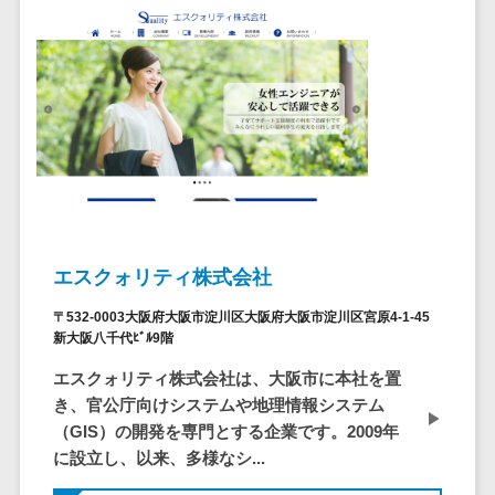
自動音声応答システム(IVR)>
株主総会ツー
ル
AI自動電話応答>
ISMS管理ツー
コールセンター音声認識>
ル
リーガルリサ
カスタマーサクセスツール>
ーチサービス
ITサービスマネジメントツール>
安否確認サー
ビス
問い合わせ管理システム>
クラウドPBX
エスクォリティ株式会社
遠隔サポートツール>
オンラインア
シスタント
〒532-0003大阪府大阪市淀川区大阪府大阪市淀川区宮原4-1-45
コールセンター代行サービス>
新大阪八千代ﾋﾞﾙ9階
会議室予約シ
通話録音・解析システム>
ステム
エスクォリティ株式会社は、大阪市に本社を置
き、官公庁向けシステムや地理情報システム
販売管理シス
チャットボット>
FAQシステム>
（GIS）の開発を専門とする企業です。2009年
テム
コミュニケーション
に設立し、以来、多様なシ...
SFAツール
オンラインストレージ（ファイル