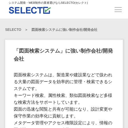
得意業界
ECサイト構築>
ECカートシステム>
システム開発・WEB制作の業者選びならSELECTO(セレクト)
都道府県
SpringFramework>
SpringBoot>
人材>
製造業>
システム開発
北海道>
青森県>
岩手県>
販売管理システム>
言語・スキル
対応業務
システムジ
対応地域
得意分
Laravel>
CakePHP>
工業・インフラ・物流>
コンサル・PM>
宮城県>
秋田県>
山形県>
言語
WEBサイ
ャンル
全国
野・特徴
受注・発注管理システム>
Ruby on Rails>
Node.js>
食品・飲料>
IT・Webサービス>
SELECTO
図面検索システムに強い制作会社/開発会社
基幹システム(ERP)>
ト制作
Python
全国
販売管理・生
得意業界
福島県>
茨城県>
栃木県>
購買管理システム>
LP制作
産管理
Django>
AngularJS>
React>
Java
都道府県
インテリア・雑貨>
顧客管理システム(CRM)>
群馬県>
埼玉県>
千葉県>
ERP（基幹業
人材
オウンドメ
生産管理システム>
PHP
Vue.js>
NuxtJS>
「図面検索システム」に強い制作会社/開発
ベビー・キッズ>
経理/会計システム>
務システム）
ディア
製造業
北海道
Ruby
東京都>
神奈川県>
新潟県>
会社
工程管理システム>
在庫管理シス
ReactNative>
Flutter>
採用サイト
工業・イン
生活用品・文房具>
青森県
在庫管理システム>
Swift
富山県>
石川県>
福井県>
テム
フラ・物流
企業サイト
原価管理システム>
岩手県
Perl
構築
ファッション・アパレル (1785)>
図面検索システムは、製造業や建設業などで扱われ
POSシステム>
ECカートシス
食品・飲料
WordPress
山梨県>
長野県>
岐阜県>
AWS構築>
Linux構築>
宮城県
C++
倉庫管理システム>
る大量の図面データを効率的に管理・検索できるシ
テム
構築
ペット>
農園・農業>
IT・Webサ
勤怠管理システム>
秋田県
ステムです。
Go
静岡県>
愛知県>
三重県>
WindowsServer構築>
販売管理シス
需要予測システム>
ービス
ECサイト構
キーワード検索、属性検索、類似図面検索など多様
山形県
NPO・官公庁>
Kotlin
生産管理システム>
テム
築
インテリ
滋賀県>
京都府>
大阪府>
Azure構築>
Oracle>
な検索方法をサポートしています。
WEBサービス
福島県
VBA
受注・発注管
ア・雑貨
イベント・キャンペーン>
マッチングシステム>
システム
図面の迅速な閲覧と共有が可能になり、設計変更や
マッチングシステム>
茨城県
兵庫県>
奈良県>
和歌山県>
パッケージ
iOS
理システム
開発
保守作業の効率化に貢献します。
ベビー・キ
自動車・バイク>
ポータルサイト(データベース型)>
SAP>
Salesforce>
Access>
栃木県
Android
購買管理シス
予約システム>
会員システム>
メタデータ管理やアクセス権限設定により、情報の
ッズ
コンサル・
鳥取県>
島根県>
岡山県>
テム