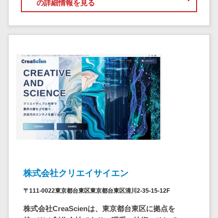
の詳細情報を見る
セールスイネーブルメントツール>
ゲーム
テム
コンシュー
ファクタリン
名刺管理サービス>
マーゲーム
グサービス
インサイドセールス代行サービス>
その他
債権管理シス
Web3.0
テム
マーケティング
AI
メール配信システム>
債務管理シス
テム
AR/VR
デジタル資産管理システム>
固定資産管理
IoT
システム
商品情報管理システム>
補助金・助
経理アウトソ
成金サポー
チケット管理システム>
ーシング
ト
SNSキャンペーンツール>
振込代行サー
ビス
予約管理システム>
株式会社クリエイサイエン
請求代行サー
広告効果測定ツール>
ビス
〒111-0022東京都台東区東京都台東区清川2-35-15-12F
送金サービス
リード獲得ツール>
株式会社CreaScienは、東京都台東区に拠点を
税務申告シス