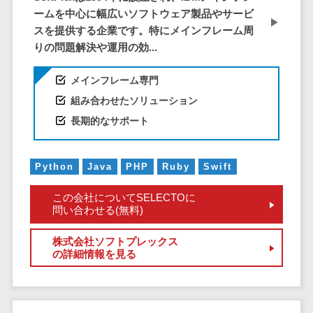
ID管理システ
ームを中心に幅広いソフトウェア製品やサービ
ム
フィールド業務支援サービス>
スを提供する企業です。特にメインフレーム周
システム連携
りの問題解決や運用の効...
モバイルオーダーシステム>
ツール
（iPaaS）
ホテル管理システム>
メインフレーム専門
クラウド接続
組み合わせたソリューション
HACCP管理アプリ>
サービス
長期的なサポート
キッティング
人材紹介システム>
サービス
人材派遣管理システム>
Python
Java
PHP
Ruby
Swift
情シスアウト
ソーシング
園務支援システム>
この会社についてSELECTOに
セキュリティ
問い合わせる(無料)
校務支援システム>
株式会社ソフトプレックス
標的型攻撃メ
Web出願システム>
の詳細情報を見る
ール対策
バーチャル試着システム>
セキュリテ
ィ・脆弱性診断
農業支援システム>