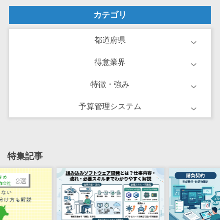
ーション向けサ
カテゴリ
ービス
健康診断シス
都道府県
テム
診療予約シス
得意業界
テム
歯科向け電子
特徴・強み
カルテ
予算管理システム
歯科予約シス
テム
リハビリ管理
システム
特集記事
医薬品在庫管
理システム
電子薬歴シス
テム
不動産業界向