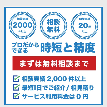
ェックアプリ
店舗業務支援
システム
配送ルート最
適化
IT点呼サービス
医療・介護業
界向け
電子カルテ
障害福祉ソフ
ト
介護ソフト
オンライン診
療システム
オンコール代
行サービス
訪問看護ステ