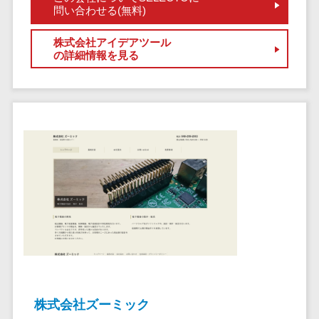
サービス
帳票作成サービス>
問い合わせる(無料)
文書管理シス
物流・流通向け
テム
株式会社アイデアツール
車両管理システム>
の詳細情報を見る
Web電話帳
会議効率化ツ
商圏分析ツール>
ール
配送管理システム>
ナレッジ共有
ツール
バース予約システム>
バーチャルオ
運送業務支援システム>
フィスツール
ビジネスチャ
アルコールチェックアプリ>
ット
店舗業務支援システム>
デジタルサイ
ネージソフト
配送ルート最適化>
オンライン校
IT点呼サービス>
正ツール
グループウェ
株式会社ズーミック
医療・介護業界向け