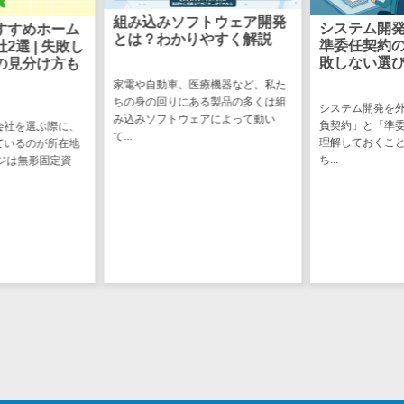
け
組み込みソフトウェア開発
システム開
すすめホーム
不動産管理サ
とは？わかりやすく解説
準委任契約
2選 | 失敗し
ービス
敗しない選
の見分け方も
不動産業務支
家電や自動車、医療機器など、私た
援サービス
ちの身の回りにある製品の多くは組
システム開発を
み込みソフトウェアによって動い
負契約」と「準
会社を選ぶ際に、
不動産ホーム
て...
理解しておくこ
ているのが所在地
ページ制作
ち...
ジは無形固定資
不動産オーナ
ーアプリ
入居者管理ア
プリ
用地管理シス
テム
業界・業種特
化型
保険代理店シ
ステム