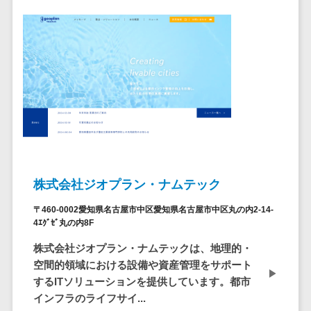
ペネトレーシ
その他業務支援サービス>
ョンテスト
標的型攻撃メ
データ分析・活用
ール訓練サービ
音声データ活用>
ス
議事録作成ツール>
認証システム
テキストマイニングツール>
ログ管理シス
テム
VOC分析ツール>
BIツール>
クラウド型セ
ETLツール>
音声合成ツール>
キュリティカメ
ラ
株式会社ジオプラン・ナムテック
AI翻訳サービス>
メールセキュ
〒460-0002愛知県名古屋市中区愛知県名古屋市中区丸の内2-14-
リティ
アノテーションツール>
4ｴｸﾞｾﾞ丸の内8F
メール・ファ
データ化サービス>
株式会社ジオプラン・ナムテックは、地理的・
イル無害化
空間的領域における設備や資産管理をサポート
画像解析・画像検査>
サンドボック
するITソリューションを提供しています。都市
ス
インフラのライフサイ...
ブロックチェーン
委託先管理サ