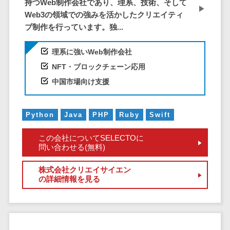
持つWeb制作会社であり、理系、技術、そして
DM発送サービス>
EFOツール>
テム
Web3の領域での強みを活かしたクリエイティ
法務・総務
ブ制作を行っています。独...
LP作成サービス>
電子契約シス
広告運用代行>
理系に強いWeb制作会社
テム
NFT・ブロックチェーン応用
契約書レビュ
Webアンケートシステム>
ーシステム
中国市場向け支援
Web接客ツール>
MAツール>
契約書管理シ
ステム
動画配信システム>
Python
Java
PHP
Ruby
Swift
反社チェック
SNS管理ツール>
ツール
この会社についてSELECTOに
問い合わせる(無料)
受付システム
LINEマーケティングツール>
座席管理シス
SEOツール>
MEOツール>
株式会社クリエイサイエン
テム
の詳細情報を見る
イベント管理システム>
入退室管理シ
ステム
カスタマーサポート
CO2排出量管
コールセンターCRM>
理システム