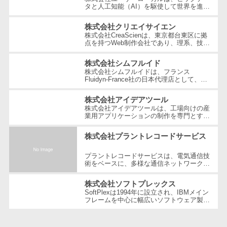
テム
タと人工知能（AI）を駆使して世界を進化
させることを経営理念とする、日本を代表
RPAツール
する技術ベンチャー企業です。国内...
株式会社クリエイサイエン
帳票作成サー
株式会社CreaScienは、東京都台東区に拠
点を持つWeb制作会社であり、理系、技
ビス
術、そしてWeb3の領域での強みを活かし
たクリエイティブ制作を行っています。
物流・流通向
株式会社シムフルイド
独...
け
株式会社シムフルイドは、フランス
Fluidyn-France社の日本代理店として、最
車両管理シス
先端のCFD（数値流体力学）解析手法を駆
使した高精度な製品を提供しています。設
テム
株式会社アイデアツール
立...
株式会社アイデアツールは、工場向けの産
商圏分析ツー
業用アプリケーションの制作を専門とする
ソフトウェア会社です。自動車・光学レン
ル
ズ・バッテリー工場など多岐にわた...
株式会社プラントレコードサービス
配送管理シス
テム
プラントレコードサービスは、電気通信技
術をベースに、多様な通信ネットワーク構
バース予約シ
築や維持管理の分野で豊富な経験とノウハ
ステム
ウを提供している企業です。創業以...
株式会社ソフトプレックス
運送業務支援
SoftPlexは1994年に設立され、IBMメイン
フレームを中心に幅広いソフトウェア製品
システム
やサービスを提供する企業です。特にメイ
ンフレーム周りの問題解決や運用の効...
アルコールチ