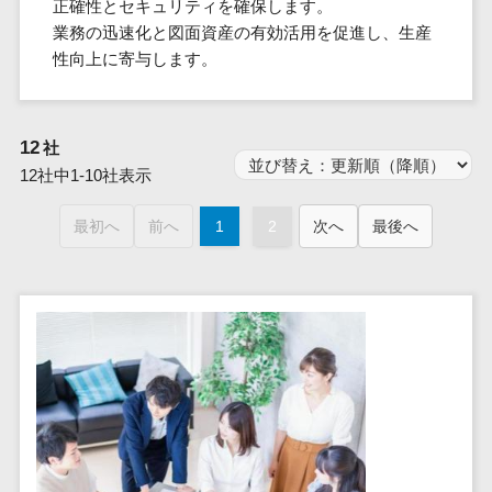
群馬県
正確性とセキュリティを確保します。
PM
家電・電子機器>
フレームワーク
会員システム>
予約システム>
生活用品・
HubSpot>
kintone>
PMSシステム>
広島県>
山口県>
徳島県>
業務の迅速化と図面資産の有効活用を促進し、生産
生産管理シス
埼玉県
文房具
基幹システ
飲食店・レストラン>
スマホアプリ開発>
OBIC製品>
性向上に寄与します。
テム
地図・位置情報・GPSシステム>
SpringFramework
千葉県
ム(ERP)
ファッショ
香川県>
愛媛県>
高知県>
工程管理シス
流通・小売>
SpringBoot
ン・アパレ
データベース構築>
東京都
顧客管理シ
店舗システム>
福岡県>
佐賀県>
長崎県>
テム
ル (1785)
ステム
Laravel
神奈川県
商業施設・テーマパーク・複合施
AWSサーバー構築>
オーダーエントリーシステム>
12
社
原価管理シス
(CRM)
ペット
熊本県>
大分県>
宮崎県>
CakePHP
新潟県
設>
テム
12社中1-10社表示
経理/会計シ
Azureサーバー構築>
農園・農業
Ruby on Rails
映像・動画システム>
富山県
鹿児島県>
沖縄県>
倉庫管理シス
美容室・サロン>
ステム
NPO・官公
Node.js
石川県
Linuxサーバー構築>
最初へ
前へ
1
2
次へ
最後へ
テム
シミュレーションシステム>
在庫管理シ
対応地域
庁
エステ・ネイル>
化粧品>
Django
福井県
需要予測シス
ステム
ネットワーク構築・保守・運用>
国外>
イベント・
オークションシステム>
AngularJS
山梨県
テム
ブライダル>
病院>
POSシステ
キャンペー
情シス・社内IT支援>
React
長野県
人事（労務管理）
ム
WEBサービ
ン
クリニック>
歯科医院>
勤怠管理システム>
Vue.js
岐阜県
ス
AWS (Amazon Web Services)>
勤怠管理シ
自動車・バ
NuxtJS
整体・整骨院>
静岡県
マッチングシ
ステム
イク
労務管理システム>
運用代行
ステム
ReactNative
愛知県
生産管理シ
家電・電子
介護・福祉・老人ホーム>
製薬>
リスティング広告運用代行>
人事管理システム>
予約システム
ステム
Flutter
三重県
機器
動物病院 >
求人広告運用代行>
会員システム
マッチング
滋賀県
飲食店・レ
年末調整システム>
構築