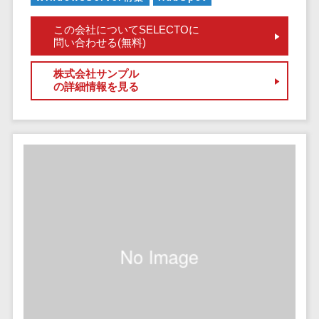
健康管理IoTサービス>
労務管理シス
介護・福
長崎県
デジタルカタログ・電子書籍>
ネットワー
テム
芸能・アーティスト・音楽>
祉・老人ホ
この会社についてSELECTOに
外国人就労システム>
熊本県
ク構築・保
コンサルティング
問い合わせる(無料)
人事管理シス
ーム
特徴・強み
大分県
守・運用
産業保健サービス>
Web戦略/企画>
テム
製薬
Pマーク取得>
宮崎県
株式会社サンプル
情シス・社
年末調整シス
マイナンバー>
動物病院
ブランディング>
の詳細情報を見る
内IT支援
鹿児島県
英語での応対可能>
テム
不動産・マ
AWS
人事（採用・評価・教育）
プロモーション>
沖縄県
健康管理シス
ンション
アワード表彰歴あり>
(Amazon
タレントマネジメントシステム>
テム
対応地域
EC・ネットショップ戦略>
建設・工務
Web
全国対応可>
創業10年以上>
ストレスチェ
人事評価システム>
店・住宅・
Services)
SEO対策>
ックサービス
国外
リフォーム
スタッフ数20人以上>
運用代行
採用管理システム>
シフト管理シ
EFO(入力フォーム最適化)>
ホテル・旅
スタッフ数50人以上>
ステム
eラーニング（システム）>
館
リスティン
コンバージョン率改善>
SNS>
業務可視化ツ
アジャイル開発>
UI/UXに強い>
旅行・観光
グ広告運用
eラーニング（コンテンツ）>
ール
事業戦略>
代行
スポーツ・
保守/運用も対応>
給与計算ソフ
DX人材研修サービス>
アウトドア
求人広告運
マーケティング
ト
要件定義から対応>
用代行
銀行・地
リファレンスチェックサービス>
Webマーケティング>
給与前払いサ
銀・証券
Indeed運用
レベニューシェア可能>