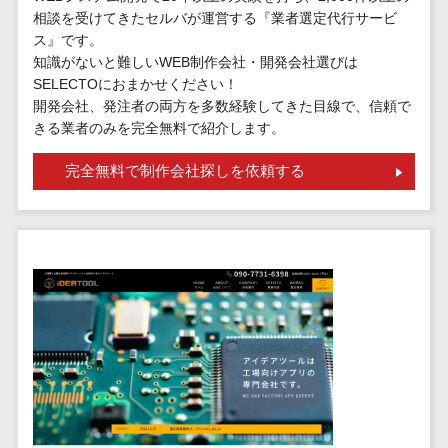
標的型攻撃メール訓練サービス>
MEOツール
相談を受けてきたセルバが運営する『業者選定代行サービ
イベント管理
ス』です。
認証システム>
システム
知識がないと難しいWEB制作会社・開発会社選びは
ログ管理システム>
SELECTOにおまかせください！
カスタマーサ
開発会社、発注者の両方を多数経験してきた目線で、信頼で
ポート
クラウド型セキュリティカメラ>
きる業者のみを完全無料で紹介します。
コールセンタ
メールセキュリティ>
ーCRM
完全無料で制作会社探しを依頼する
自動音声応答
メール・ファイル無害化>
システム(IVR)
サンドボックス>
AI自動電話応
答
委託先管理サービス>
WAF>
コールセンタ
URLフィルタリング>
ー音声認識
カスタマーサ
エンドポイントセキュリティ
クセスツール
（EDR）>
ITサービスマネ
CASB>
ファイル暗号化>
ジメントツール