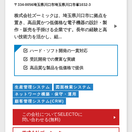
ア
電子カルテ>
障害福祉ソフト>
〒334-0056埼玉県川口市埼玉県川口市峯1032-3
社内SNS
介護ソフト>
株式会社ズーミックは、埼玉県川口市に拠点を
Web会議シス
置き、高品質かつ低価格な電子機器の設計・製
オンライン診療システム>
テム
作・販売を手掛ける企業です。長年の経験と高
プロジェクト
オンコール代行サービス>
い技術力を活かし、組...
管理ツール
訪問看護ステーション向けサービ
電子証明書サ
ハード・ソフト開発の一貫対応
ス>
ービス
受託開発での豊富な実績
電子証明書サ
健康診断システム>
高品質な製品を低価格で提供
ービス
診療予約システム>
データセンタ
ー
生産管理システム
図面検索システム
歯科向け電子カルテ>
ネットワーク構築・保守・運用
クラウド基盤
歯科予約システム>
顧客管理システム(CRM)
クローニング
ツール
リハビリ管理システム>
この会社についてSELECTOに
データセンタ
問い合わせる(無料)
医薬品在庫管理システム>
ー監視自動化