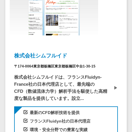
ステム
電子証明書サービス
デジタル資産
電子証明書サービス>
管理システム
データセンター>
クラウド基盤>
商品情報管理
システム
クローニングツール>
チケット管理
データセンター監視自動化>
システム
株式会社シムフルイド
SNSキャンペ
クラウドバックアップ>
〒174-0064東京都板橋区東京都板橋区中台1-30-15
ーンツール
デスクトップ仮想化>
予約管理シス
株式会社シムフルイドは、フランスFluidyn-
テム
France社の日本代理店として、最先端の
IoT空調制御>
CFD（数値流体力学）解析手法を駆使した高精
広告効果測定
IoTプラットフォーム>
度な製品を提供しています。設立...
ツール
リード獲得ツ
IT資産管理ツール>
最新のCFD解析技術を提供
ール
SaaS管理ツール>
フランスFluidyn社の日本代理店
DM発送サービ
環境・安全分野での豊富な実績
ス
モバイルデバイス管理>