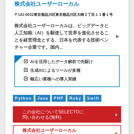
株主総会ツール>
株式会社ユーザーローカル
以下
事業戦略
経理・会計・
101～200万
ISMS管理ツール>
財務
マーケテ
〒141-0032東京都品川区東京都品川区大崎２丁目１１番１号
円
ィング
経費精算シス
リーガルリサーチサービス>
株式会社ユーザーローカルは、ビッグデータと
201～300万
テム
Webマーケ
人工知能（AI）を駆使して世界を進化させるこ
円
ティング
安否確認サービス>
Web請求書シ
とを経営理念とする、日本を代表する技術ベン
301～500万
ステム
インフルエ
チャー企業です。国内...
クラウドPBX>
円
ンサーマー
帳票発行サー
ケティング
501～1000
ビス
オンラインアシスタント>
AIを活用したデータ解析で先駆け
万円
コンテンツ
請求書受領サ
生成AIによるツールが多種
会議室予約システム>
マーケティ
1000～
ービス
幅広い業種への導入実績
ング
1500万円
販売管理システム
電子帳簿保存
SNSマーケ
SFAツール>
CRMツール>
1500～
サービス
ティング
5000万円
Python
Java
PHP
Ruby
Swift
予算管理シス
セールスDX（SFA/MA）>
動画マーケ
5001～
テム
この会社についてSELECTOに
ティング
10000万円
遠隔接客ツール>
会計ソフト
問い合わせる(無料)
10000万円
ゲーム
会計システム
オンライン商談ツール>
以上
株式会社ユーザーローカル
ソーシャル
出張管理シス