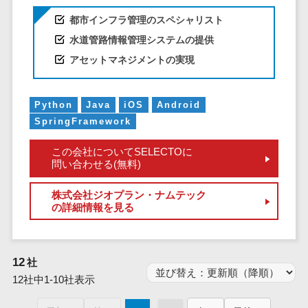
仮想通貨>
NFT>
ービス
都市インフラ管理のスペシャリスト
官公庁・自治体向け
WAF
水道管路情報管理システムの提供
GIS（地理情報システム）>
URLフィルタ
アセットマネジメントの実現
リング
公共施設予約システム>
エンドポイン
その他官公庁・自治体向け>
Python
Java
iOS
Android
トセキュリティ
SpringFramework
（EDR）
CASB
この会社についてSELECTOに
ファイル暗号
問い合わせる(無料)
化
株式会社ジオプラン・ナムテック
電話認証サー
の詳細情報を見る
ビス
DLPツール
UTM
12
社
不正検知サー
12社中1-10社表示
ビス