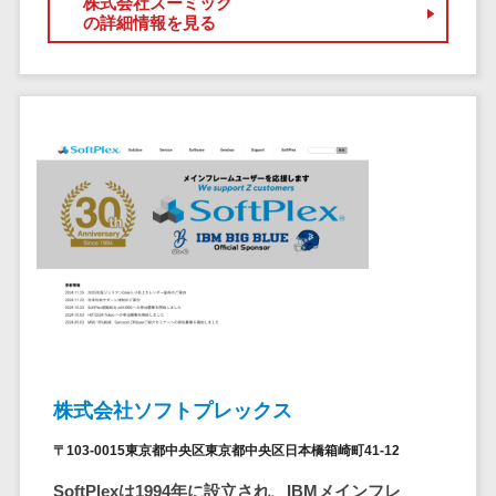
株式会社ズーミック
クラウドバッ
電子薬歴システム>
の詳細情報を見る
クアップ
不動産業界向け
デスクトップ
不動産管理サービス>
仮想化
不動産業務支援サービス>
IoT空調制御
IoTプラットフ
不動産ホームページ制作>
ォーム
不動産オーナーアプリ>
IT資産管理ツー
ル
入居者管理アプリ>
SaaS管理ツー
用地管理システム>
ル
モバイルデバ
業界・業種特化型
イス管理
保険代理店システム>
サーバー・ネ
図面検索システム>
株式会社ソフトプレックス
ットワーク監視
設備監視シス
施工管理アプリ>
〒103-0015東京都中央区東京都中央区日本橋箱崎町41-12
テム
SoftPlexは1994年に設立され、IBMメインフレ
報告書作成ツール>