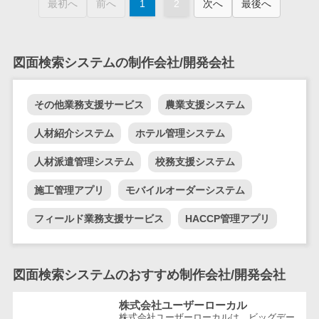
最初へ
前へ
1
2
次へ
最後へ
業務全般
業務標準化ツ
ール
FAX配信システ
図面検索システムの制作会社/開発会社
ム
FAX受信サービ
その他業務支援サービス
農業支援システム
ス
人材紹介システム
ホテル管理システム
帳票配信サー
ビス
人材派遣管理システム
校務支援システム
BPMツール
施工管理アプリ
モバイルオーダーシステム
ChatGPTサー
ビス
フィールド業務支援サービス
HACCP管理アプリ
ワークフロー
システム
マニュアル作
図面検索システムのおすすめ制作会社/開発会社
成ツール
株式会社ユーザーローカル
物品管理シス
株式会社ユーザーローカルは、ビッグデー