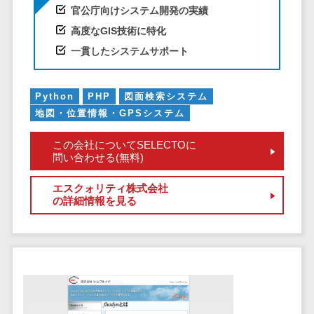
CRMツール
共有）>
官公庁向けシステム開発の実績
セールス
高度なGIS技術に特化
ファイル転送サービス>
DX（SFA/MA）
一貫したシステムサポート
遠隔接客ツー
文書管理システム>
Web電話帳>
ル
会議効率化ツール>
オンライン商
Python
PHP
図面検索システム
談ツール
地図・位置情報・GPSシステム
ナレッジ共有ツール>
セールスイネ
この会社についてSELECTOに
バーチャルオフィスツール>
ーブルメントツ
問い合わせる(無料)
ール
ビジネスチャット>
名刺管理サー
エスクォリティ株式会社
デジタルサイネージソフト>
の詳細情報を見る
ビス
インサイドセ
オンライン校正ツール>
ールス代行サー
グループウェア>
社内SNS>
ビス
マーケティン
Web会議システム>
グ
プロジェクト管理ツール>
メール配信シ