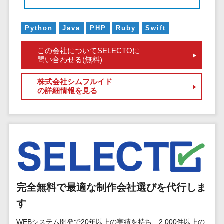
EFOツール
サーバー・ネットワーク監視>
LP作成サービ
Python
Java
PHP
Ruby
Swift
ス
設備監視システム>
この会社についてSELECTOに
広告運用代行
ID管理システム>
問い合わせる(無料)
Webアンケー
システム連携ツール（iPaaS）>
トシステム
株式会社シムフルイド
の詳細情報を見る
Web接客ツー
クラウド接続サービス>
ル
キッティングサービス>
MAツール
動画配信シス
情シスアウトソーシング>
テム
セキュリティ
SNS管理ツー
標的型攻撃メール対策>
ル
LINEマーケテ
完全無料で最適な制作会社選びを代行しま
セキュリティ・脆弱性診断>
ィングツール
す
ペネトレーションテスト>
SEOツール
WEBシステム開発で20年以上の実績を持ち、2,000件以上の