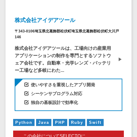
問い合わせ管
電話認証サービス>
DLPツール>
理システム
UTM>
不正検知サービス>
遠隔サポート
株式会社アイデアツール
ツール
業務全般
〒343-0106埼玉県北葛飾郡松伏町埼玉県北葛飾郡松伏町大川戸
業務標準化ツール>
コールセンタ
146
ー代行サービス
FAX配信システム>
株式会社アイデアツールは、工場向けの産業用
通話録音・解
アプリケーションの制作を専門とするソフトウ
析システム
FAX受信サービス>
ェア会社です。自動車・光学レンズ・バッテリ
チャットボッ
帳票配信サービス>
ー工場など多岐にわた...
ト
BPMツール>
FAQシステム
使いやすさを重視したアプリ開発
コミュニケー
ChatGPTサービス>
シーケンサプログラム対応
ション
独自の基板設計で効率化
ワークフローシステム>
オンラインス
トレージ（ファ
マニュアル作成ツール>
イル共有）
Python
Java
PHP
Ruby
Swift
物品管理システム>
RPAツール>
ファイル転送
この会社についてSELECTOに