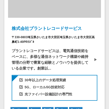
ービス
従業員満足度調査・人材定着化ツ
インフルエンサーマーケティング>
代行
保険
ール>
給与計算アウ
予算管理システム
SNS運用
税理士・会
コンテンツマーケティング>
トソーシング
～100万円以下>
101～200万円>
計士
1on1ツール>
LINE運用代
年末調整アウ
SNSマーケティング>
行
弁護士
201～300万円>
301～500万円>
トソーシング
適性検査サービス>
株式会社プラントレコードサービス
YouTube運
社労士
動画マーケティング>
福利厚生アウ
501～1000万円>
用代行
Web面接システム>
行政書士
〒330-0803埼玉県さいたま市大宮区埼玉県さいたま市大宮区高
トソーシング
ゲーム
鼻町1-40PRSﾋﾞﾙ
WordPress
1000～1500万円>
大学・高
エンゲージメントツール>
ソーシャルゲーム>
フリーランス
構築・運用
校・専門学
プラントレコードサービスは、電気通信技術を
管理システム
1500～5000万円>
ダイレクトリクルーティングサー
コンシューマーゲーム>
校
コンテン
ベースに、多様な通信ネットワーク構築や維持
社宅管理サー
ビス>
ツ制作
5001～10000万円>
管理の分野で豊富な経験とノウハウを提供して
学習塾・予
ビス
その他
いる企業です。創業以...
コンテンツ
備校
採用代行サービス>
Web3.0>
AI>
AR/VR>
IoT>
健康管理IoTサ
10000万円以上>
制作
保育園・幼
ービス
経理・会計・財務
30年以上のデータ処理実績
補助金・助成金サポート>
ライティン
稚園
外国人就労シ
経費精算システム>
5G、ローカル5G技術対応
グ
葬儀・墓
ステム
編集・校正
光ファイバー設備設計の専門性
石・仏壇
Web請求書システム>
産業保健サー
インタビュ
お寺・神社
ビス
帳票発行サービス>
ー
ゲーム・ア