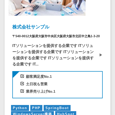
システム
ストラン
PMSシステム
AWS構築
京都府
不動産・マンション>
Indeed運用代行>
SNS運用>
健康管理システム>
ポータルサ
流通・小売
地図・位置情
Linux構築
大阪府
建設・工務店・住宅・リフォーム>
LINE運用代行>
イト(データ
報・GPSシステ
ストレスチェックサービス>
商業施設・
WindowsServer構
兵庫県
ベース型)
ム
テーマパー
ホテル・旅館>
旅行・観光>
築
YouTube運用代行>
奈良県
シフト管理システム>
株式会社サンプル
会員システ
ク・複合施
店舗システム
Azure構築
和歌山県
スポーツ・アウトドア>
WordPress構築・運用>
ム
設
業務可視化ツール>
オーダーエン
〒540-0012大阪府大阪市中央区大阪府大阪市北区中之島1-3-20
Oracle
鳥取県
予約システ
美容室・サ
トリーシステム
銀行・地銀・証券>
保険>
コンテンツ制作
給与計算ソフト>
ITソリューションを提供する企業です ITソリュ
パッケージ
島根県
ム
ロン
映像・動画シ
コンテンツ制作>
ライティング>
ーションを提供する企業です ITソリューション
SAP
税理士・会計士>
弁護士>
岡山県
スマホアプ
エステ・ネ
給与前払いサービス>
ステム
を提供する企業です ITソリューションを提供す
編集・校正>
インタビュー>
Salesforce
リ開発
広島県
イル
シミュレーシ
社労士>
行政書士>
る企業です IT...
給与計算アウトソーシング>
Access
データベー
山口県
化粧品
ョンシステム
コピーライティング・ネーミング>
大学・高校・専門学校>
ス構築
HubSpot
年末調整アウトソーシング>
徳島県
ブライダル
オークション
顧客満足度No.1
写真撮影>
映像制作>
AWSサーバ
kintone
システム
香川県
学習塾・予備校>
病院
土日祝も営業
福利厚生アウトソーシング>
ー構築
OBIC製品
グラフィックデザイン(2D・3D)>
愛媛県
人事（労務管
クリニック
業界売り上げNo.1
保育園・幼稚園>
Azureサー
フリーランス管理システム>
理）
高知県
歯科医院
アニメーション>
イラスト>
バー構築
葬儀・墓石・仏壇>
お寺・神社>
勤怠管理シス
福岡県
整体・整骨
社宅管理サービス>
Python
PHP
SpringBoot
Linuxサー
テム
ロゴ制作>
院
佐賀県
ゲーム・アニメ・おもちゃ>
WindowsServer構築
HubSpot
バー構築