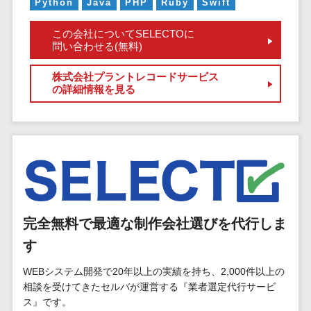
マイナンバー
Python
Java
PHP
Ruby
Swift
コピーライ
ニメ・おも
請求書受領サービス>
人事（採用・
ティング・
ちゃ
この会社についてSELECTOに
評価・教育）
電子帳簿保存サービス>
問い合わせる(無料)
ネーミング
芸能・アー
写真撮影
ティスト・
予算管理システム>
会計ソフト>
タレントマネ
株式会社プラントレコードサービス
音楽
映像制作
の詳細情報を見る
ジメントシステ
会計システム>
特徴・強
グラフィッ
ム
み
出張管理システム>
クデザイン
人事評価シス
(2D・3D)
Pマーク取
テム
ファクタリングサービス>
得
アニメーシ
採用管理シス
ョン
債権管理システム>
英語での応
テム
対可能
イラスト
eラーニング
債務管理システム>
アワード表
ロゴ制作
（システム）
完全無料で最適な制作会社選びを代行しま
彰歴あり
固定資産管理システム>
デジタルカ
eラーニング
す
全国対応可
タログ・電
（コンテンツ）
経理アウトソーシング>
子書籍
創業10年以
WEBシステム開発で20年以上の実績を持ち、2,000件以上の
DX人材研修サ
振込代行サービス>
上
相談を受けてきたセルバが運営する『業者選定代行サービ
コンサル
ービス
ス』です。
スタッフ数
ティング
リファレンス