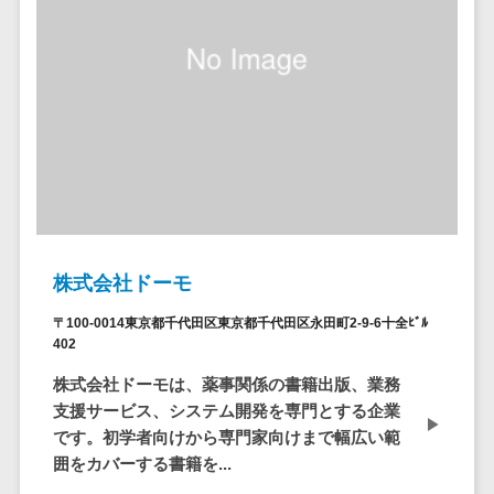
自動音声応答システム(IVR)>
株主総会ツー
ル
AI自動電話応答>
ISMS管理ツー
コールセンター音声認識>
ル
リーガルリサ
カスタマーサクセスツール>
ーチサービス
ITサービスマネジメントツール>
安否確認サー
ビス
問い合わせ管理システム>
クラウドPBX
株式会社ドーモ
遠隔サポートツール>
オンラインア
シスタント
〒100-0014東京都千代田区東京都千代田区永田町2-9-6十全ﾋﾞﾙ
コールセンター代行サービス>
402
会議室予約シ
通話録音・解析システム>
ステム
株式会社ドーモは、薬事関係の書籍出版、業務
販売管理シス
支援サービス、システム開発を専門とする企業
チャットボット>
FAQシステム>
テム
です。初学者向けから専門家向けまで幅広い範
コミュニケーション
囲をカバーする書籍を...
SFAツール
オンラインストレージ（ファイル