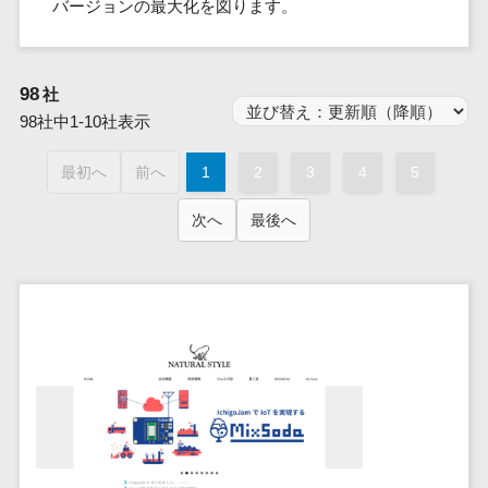
群馬県
バージョンの最大化を図ります。
PM
家電・電子機器>
フレームワーク
会員システム>
予約システム>
生活用品・
HubSpot>
kintone>
PMSシステム>
広島県>
山口県>
徳島県>
生産管理シス
埼玉県
文房具
基幹システ
飲食店・レストラン>
スマホアプリ開発>
OBIC製品>
テム
地図・位置情報・GPSシステム>
SpringFramework
千葉県
ム(ERP)
ファッショ
香川県>
愛媛県>
高知県>
工程管理シス
流通・小売>
98
SpringBoot
社
ン・アパレ
データベース構築>
東京都
顧客管理シ
店舗システム>
福岡県>
佐賀県>
長崎県>
テム
ル (1785)
98社中1-10社表示
ステム
Laravel
神奈川県
商業施設・テーマパーク・複合施
AWSサーバー構築>
オーダーエントリーシステム>
原価管理シス
(CRM)
ペット
熊本県>
大分県>
宮崎県>
CakePHP
新潟県
設>
最初へ
前へ
1
テム
2
3
4
5
経理/会計シ
Azureサーバー構築>
農園・農業
Ruby on Rails
映像・動画システム>
富山県
鹿児島県>
沖縄県>
倉庫管理シス
美容室・サロン>
ステム
NPO・官公
Node.js
石川県
次へ
最後へ
Linuxサーバー構築>
テム
シミュレーションシステム>
在庫管理シ
対応地域
庁
エステ・ネイル>
化粧品>
Django
福井県
需要予測シス
ステム
ネットワーク構築・保守・運用>
国外>
イベント・
オークションシステム>
AngularJS
山梨県
テム
ブライダル>
病院>
POSシステ
キャンペー
情シス・社内IT支援>
React
長野県
人事（労務管理）
ム
WEBサービ
ン
クリニック>
歯科医院>
勤怠管理システム>
Vue.js
岐阜県
ス
AWS (Amazon Web Services)>
勤怠管理シ
自動車・バ
NuxtJS
整体・整骨院>
静岡県
マッチングシ
ステム
イク
労務管理システム>
運用代行
ステム
ReactNative
愛知県
生産管理シ
家電・電子
介護・福祉・老人ホーム>
製薬>
リスティング広告運用代行>
人事管理システム>
予約システム
ステム
Flutter
三重県
機器
動物病院 >
求人広告運用代行>
会員システム
マッチング
滋賀県
飲食店・レ
年末調整システム>
構築