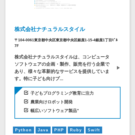
システム
ストラン
PMSシステム
AWS構築
京都府
不動産・マンション>
Indeed運用代行>
SNS運用>
健康管理システム>
ポータルサ
流通・小売
地図・位置情
Linux構築
大阪府
建設・工務店・住宅・リフォーム>
LINE運用代行>
イト(データ
報・GPSシステ
ストレスチェックサービス>
商業施設・
WindowsServer構
兵庫県
ベース型)
ム
テーマパー
ホテル・旅館>
旅行・観光>
築
YouTube運用代行>
奈良県
株式会社ナチュラルスタイル
シフト管理システム>
会員システ
ク・複合施
店舗システム
Azure構築
和歌山県
スポーツ・アウトドア>
WordPress構築・運用>
ム
〒104-0061東京都中央区東京都中央区銀座1-15-4銀座1丁目ﾋﾞﾙ
設
業務可視化ツール>
オーダーエン
Oracle
鳥取県
7F
予約システ
美容室・サ
トリーシステム
銀行・地銀・証券>
保険>
コンテンツ制作
給与計算ソフト>
パッケージ
島根県
ム
ロン
株式会社ナチュラルスタイルは、コンピュータ
映像・動画シ
コンテンツ制作>
ライティング>
SAP
税理士・会計士>
弁護士>
岡山県
ソフトウェアの企画・製作、販売を行う企業で
スマホアプ
エステ・ネ
給与前払いサービス>
ステム
編集・校正>
インタビュー>
Salesforce
あり、様々な革新的なサービスを提供していま
リ開発
広島県
イル
シミュレーシ
社労士>
行政書士>
給与計算アウトソーシング>
す。特に子ども向けプ...
Access
データベー
山口県
化粧品
ョンシステム
コピーライティング・ネーミング>
大学・高校・専門学校>
ス構築
HubSpot
年末調整アウトソーシング>
徳島県
ブライダル
オークション
子どもプログラミング教育に注力
写真撮影>
映像制作>
AWSサーバ
kintone
システム
香川県
学習塾・予備校>
病院
福利厚生アウトソーシング>
農業向けロボット開発
ー構築
OBIC製品
グラフィックデザイン(2D・3D)>
愛媛県
人事（労務管
クリニック
保育園・幼稚園>
幅広いソフトウェア製品”
Azureサー
フリーランス管理システム>
理）
高知県
歯科医院
アニメーション>
イラスト>
バー構築
葬儀・墓石・仏壇>
お寺・神社>
勤怠管理シス
福岡県
整体・整骨
社宅管理サービス>
Linuxサー
テム
ロゴ制作>
Python
Java
PHP
Ruby
Swift
院
佐賀県
ゲーム・アニメ・おもちゃ>
バー構築