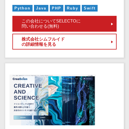
サービス
帳票作成サービス>
Python
Java
PHP
Ruby
Swift
文書管理シス
物流・流通向け
テム
この会社についてSELECTOに
車両管理システム>
Web電話帳
問い合わせる(無料)
会議効率化ツ
商圏分析ツール>
ール
株式会社シムフルイド
の詳細情報を見る
配送管理システム>
ナレッジ共有
ツール
バース予約システム>
バーチャルオ
運送業務支援システム>
フィスツール
ビジネスチャ
アルコールチェックアプリ>
ット
店舗業務支援システム>
デジタルサイ
ネージソフト
配送ルート最適化>
オンライン校
IT点呼サービス>
正ツール
グループウェ
医療・介護業界向け