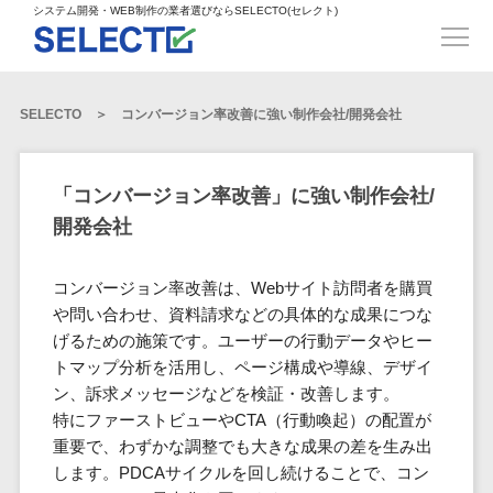
得意業界
ECサイト構築>
ECカートシステム>
システム開発・WEB制作の業者選びならSELECTO(セレクト)
都道府県
SpringFramework>
SpringBoot>
人材>
製造業>
システム開発
北海道>
青森県>
岩手県>
販売管理システム>
言語・スキル
対応業務
システムジ
対応地域
得意分
Laravel>
CakePHP>
工業・インフラ・物流>
コンサル・PM>
宮城県>
秋田県>
山形県>
言語
WEBサイ
ャンル
全国
野・特徴
受注・発注管理システム>
Ruby on Rails>
Node.js>
食品・飲料>
IT・Webサービス>
SELECTO
コンバージョン率改善に強い制作会社/開発会社
基幹システム(ERP)>
ト制作
Python
全国
販売管理・生
得意業界
福島県>
茨城県>
栃木県>
購買管理システム>
LP制作
産管理
Django>
AngularJS>
React>
Java
都道府県
インテリア・雑貨>
顧客管理システム(CRM)>
群馬県>
埼玉県>
千葉県>
ERP（基幹業
人材
オウンドメ
生産管理システム>
PHP
Vue.js>
NuxtJS>
「コンバージョン率改善」に強い制作会社/
ベビー・キッズ>
経理/会計システム>
務システム）
ディア
製造業
北海道
Ruby
東京都>
神奈川県>
新潟県>
開発会社
工程管理システム>
在庫管理シス
ReactNative>
Flutter>
採用サイト
工業・イン
生活用品・文房具>
青森県
在庫管理システム>
Swift
富山県>
石川県>
福井県>
テム
フラ・物流
企業サイト
原価管理システム>
岩手県
Perl
構築
ファッション・アパレル (1785)>
コンバージョン率改善は、Webサイト訪問者を購買
POSシステム>
ECカートシス
食品・飲料
WordPress
山梨県>
長野県>
岐阜県>
AWS構築>
Linux構築>
宮城県
C++
倉庫管理システム>
や問い合わせ、資料請求などの具体的な成果につな
テム
構築
ペット>
農園・農業>
IT・Webサ
勤怠管理システム>
秋田県
げるための施策です。ユーザーの行動データやヒー
Go
静岡県>
愛知県>
三重県>
WindowsServer構築>
販売管理シス
需要予測システム>
ービス
ECサイト構
トマップ分析を活用し、ページ構成や導線、デザイ
山形県
NPO・官公庁>
Kotlin
生産管理システム>
テム
築
インテリ
滋賀県>
京都府>
大阪府>
Azure構築>
Oracle>
ン、訴求メッセージなどを検証・改善します。
WEBサービス
福島県
VBA
受注・発注管
ア・雑貨
イベント・キャンペーン>
マッチングシステム>
システム
特にファーストビューやCTA（行動喚起）の配置が
マッチングシステム>
茨城県
兵庫県>
奈良県>
和歌山県>
パッケージ
iOS
理システム
開発
重要で、わずかな調整でも大きな成果の差を生み出
ベビー・キ
自動車・バイク>
ポータルサイト(データベース型)>
SAP>
Salesforce>
Access>
栃木県
Android
購買管理シス
予約システム>
会員システム>
します。PDCAサイクルを回し続けることで、コン
ッズ
コンサル・
鳥取県>
島根県>
岡山県>
テム