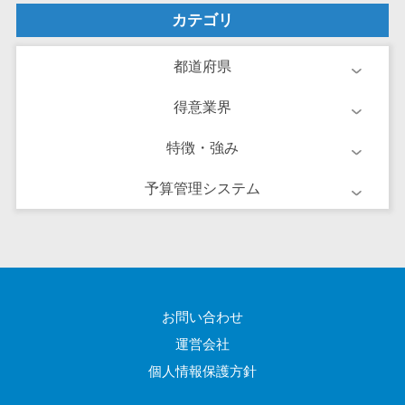
ーション向けサ
カテゴリ
ービス
健康診断シス
都道府県
テム
診療予約シス
得意業界
テム
特徴・強み
歯科向け電子
カルテ
予算管理システム
歯科予約シス
テム
リハビリ管理
システム
医薬品在庫管
お問い合わせ
理システム
電子薬歴シス
運営会社
テム
個人情報保護方針
不動産業界向