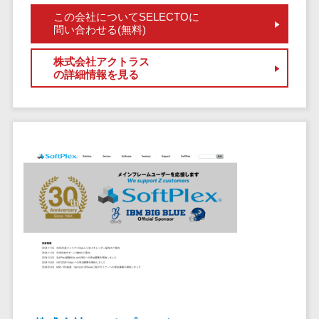
サービス
帳票作成サービス>
この会社についてSELECTOに
文書管理シス
問い合わせる(無料)
物流・流通向け
テム
車両管理システム>
Web電話帳
株式会社アクトラス
の詳細情報を見る
会議効率化ツ
商圏分析ツール>
ール
配送管理システム>
ナレッジ共有
ツール
バース予約システム>
バーチャルオ
運送業務支援システム>
フィスツール
ビジネスチャ
アルコールチェックアプリ>
ット
店舗業務支援システム>
デジタルサイ
ネージソフト
配送ルート最適化>
オンライン校
IT点呼サービス>
正ツール
グループウェ
医療・介護業界向け