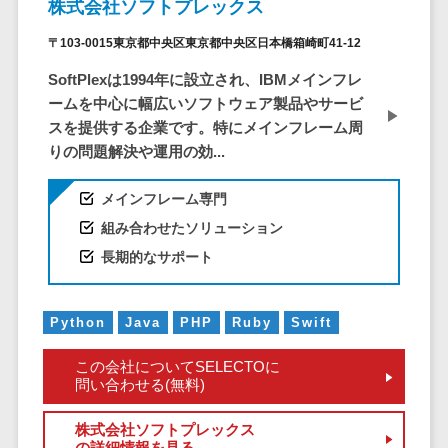
ア
電子カルテ>
障害福祉ソフト>
株式会社ソフトプレックス
社内SNS
介護ソフト>
〒103-0015東京都中央区東京都中央区日本橋箱崎町41-12
Web会議シス
SoftPlexは1994年に設立され、IBMメインフレ
オンライン診療システム>
テム
ームを中心に幅広いソフトウェア製品やサービ
プロジェクト
オンコール代行サービス>
スを提供する企業です。特にメインフレーム周
管理ツール
りの問題解決や運用の効...
訪問看護ステーション向けサービ
電子証明書サ
ス>
ービス
メインフレーム専門
電子証明書サ
健康診断システム>
組み合わせたソリューション
ービス
長期的なサポート
診療予約システム>
データセンタ
ー
歯科向け電子カルテ>
クラウド基盤
Python
Java
PHP
Ruby
Swift
歯科予約システム>
クローニング
この会社についてSELECTOに
ツール
リハビリ管理システム>
問い合わせる(無料)
データセンタ
医薬品在庫管理システム>
ー監視自動化
株式会社ソフトプレックス
の詳細情報を見る