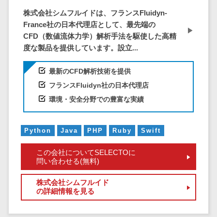
DM発送サービス>
EFOツール>
テム
株式会社シムフルイドは、フランスFluidyn-
France社の日本代理店として、最先端の
法務・総務
LP作成サービス>
CFD（数値流体力学）解析手法を駆使した高精
電子契約シス
広告運用代行>
度な製品を提供しています。設立...
テム
契約書レビュ
Webアンケートシステム>
最新のCFD解析技術を提供
ーシステム
Web接客ツール>
MAツール>
フランスFluidyn社の日本代理店
契約書管理シ
環境・安全分野での豊富な実績
ステム
動画配信システム>
反社チェック
SNS管理ツール>
ツール
Python
Java
PHP
Ruby
Swift
受付システム
LINEマーケティングツール>
この会社についてSELECTOに
座席管理シス
SEOツール>
MEOツール>
問い合わせる(無料)
テム
イベント管理システム>
入退室管理シ
株式会社シムフルイド
ステム
の詳細情報を見る
カスタマーサポート
CO2排出量管
コールセンターCRM>
理システム