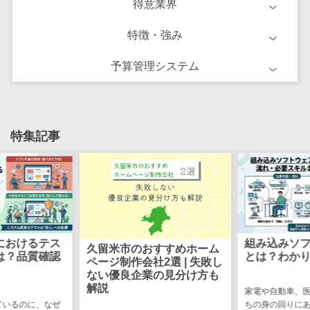
得意業界
ーション向けサ
ービス
特徴・強み
健康診断シス
テム
予算管理システム
診療予約シス
テム
歯科向け電子
カルテ
特集記事
歯科予約シス
テム
リハビリ管理
システム
医薬品在庫管
理システム
におけるテス
組み込みソ
久留米市のおすすめホーム
は？品質確認
とは？わか
ページ制作会社2選 | 失敗し
電子薬歴シス
ない優良企業の見分け方も
テム
解説
家電や自動車、
不動産業界向
ているのに、なぜ
ちの身の回りに