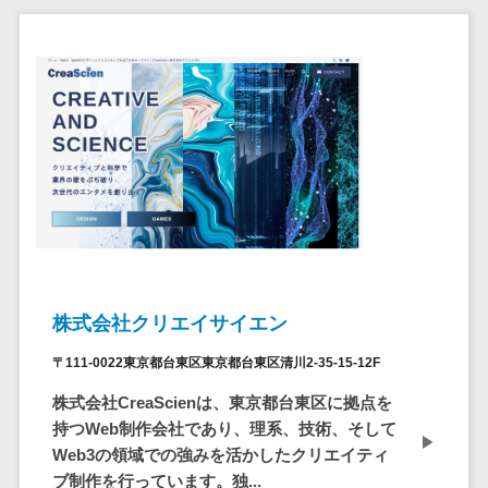
自動音声応答システム(IVR)>
株主総会ツー
ル
AI自動電話応答>
ISMS管理ツー
コールセンター音声認識>
ル
リーガルリサ
カスタマーサクセスツール>
ーチサービス
ITサービスマネジメントツール>
安否確認サー
ビス
問い合わせ管理システム>
クラウドPBX
遠隔サポートツール>
オンラインア
シスタント
コールセンター代行サービス>
株式会社クリエイサイエン
会議室予約シ
通話録音・解析システム>
〒111-0022東京都台東区東京都台東区清川2-35-15-12F
ステム
株式会社CreaScienは、東京都台東区に拠点を
販売管理シス
チャットボット>
FAQシステム>
持つWeb制作会社であり、理系、技術、そして
テム
コミュニケーション
Web3の領域での強みを活かしたクリエイティ
SFAツール
オンラインストレージ（ファイル
ブ制作を行っています。独...