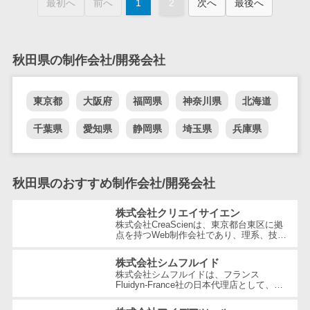
最初へ
前へ
1
2
次へ
最後へ
業務全般
業務標準化ツ
ール
秋田県の制作会社/開発会社
FAX配信システ
ム
FAX受信サービ
東京都
大阪府
福岡県
神奈川県
北海道
ス
千葉県
愛知県
静岡県
埼玉県
兵庫県
帳票配信サー
ビス
BPMツール
秋田県のおすすめ制作会社/開発会社
ChatGPTサー
ビス
株式会社クリエイサイエン
ワークフロー
株式会社CreaScienは、東京都台東区に拠
点を持つWeb制作会社であり、理系、技
システム
術、そしてWeb3の領域での強みを活かし
たクリエイティブ制作を行っています。
マニュアル作
株式会社シムフルイド
独...
株式会社シムフルイドは、フランス
成ツール
Fluidyn-France社の日本代理店として、最
先端のCFD（数値流体力学）解析手法を駆
物品管理シス
使した高精度な製品を提供しています。設