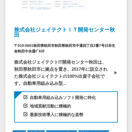
システム
ストラン
PMSシステム
AWS構築
京都府
不動産・マンション>
Indeed運用代行>
SNS運用>
健康管理システム>
ポータルサ
流通・小売
地図・位置情
Linux構築
大阪府
建設・工務店・住宅・リフォーム>
LINE運用代行>
イト(データ
報・GPSシステ
ストレスチェックサービス>
商業施設・
WindowsServer構
兵庫県
ベース型)
ム
テーマパー
ホテル・旅館>
旅行・観光>
築
YouTube運用代行>
奈良県
シフト管理システム>
株式会社ジェイテクトＩＴ開発センター秋
会員システ
ク・複合施
店舗システム
田
Azure構築
和歌山県
スポーツ・アウトドア>
WordPress構築・運用>
ム
設
業務可視化ツール>
オーダーエン
Oracle
鳥取県
〒010-0001秋田県秋田市秋田県秋田市中通四丁目2番7号日本生
予約システ
美容室・サ
トリーシステム
銀行・地銀・証券>
保険>
コンテンツ制作
命秋田中央通ﾋﾞﾙ3F
給与計算ソフト>
パッケージ
島根県
ム
ロン
映像・動画シ
コンテンツ制作>
ライティング>
SAP
税理士・会計士>
弁護士>
岡山県
株式会社ジェイテクトIT開発センター秋田は、
スマホアプ
エステ・ネ
給与前払いサービス>
ステム
編集・校正>
インタビュー>
Salesforce
秋田県秋田市に拠点を置き、2017年に設立され
リ開発
広島県
イル
シミュレーシ
社労士>
行政書士>
給与計算アウトソーシング>
た株式会社ジェイテクトの100%出資子会社で
Access
データベー
山口県
化粧品
ョンシステム
コピーライティング・ネーミング>
す。自動車用組み込み型...
大学・高校・専門学校>
ス構築
HubSpot
年末調整アウトソーシング>
徳島県
ブライダル
オークション
写真撮影>
映像制作>
AWSサーバ
kintone
システム
香川県
学習塾・予備校>
病院
自動車用組み込みソフト開発に特化
福利厚生アウトソーシング>
ー構築
OBIC製品
グラフィックデザイン(2D・3D)>
愛媛県
人事（労務管
クリニック
地域貢献活動に積極的
保育園・幼稚園>
Azureサー
フリーランス管理システム>
理）
高知県
歯科医院
アニメーション>
イラスト>
最新技術導入に積極的な姿勢
バー構築
葬儀・墓石・仏壇>
お寺・神社>
勤怠管理シス
福岡県
整体・整骨
社宅管理サービス>
Linuxサー
テム
ロゴ制作>
院
佐賀県
ゲーム・アニメ・おもちゃ>
バー構築