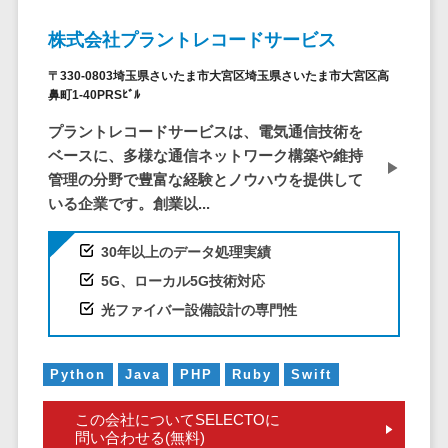
株主総会ツール>
以下
事業戦略
経理・会計・
株式会社プラントレコードサービス
101～200万
ISMS管理ツール>
財務
マーケテ
円
ィング
経費精算シス
〒330-0803埼玉県さいたま市大宮区埼玉県さいたま市大宮区高
リーガルリサーチサービス>
201～300万
テム
鼻町1-40PRSﾋﾞﾙ
Webマーケ
円
ティング
安否確認サービス>
Web請求書シ
プラントレコードサービスは、電気通信技術を
301～500万
ステム
インフルエ
ベースに、多様な通信ネットワーク構築や維持
クラウドPBX>
円
ンサーマー
帳票発行サー
管理の分野で豊富な経験とノウハウを提供して
ケティング
501～1000
ビス
オンラインアシスタント>
いる企業です。創業以...
万円
コンテンツ
請求書受領サ
会議室予約システム>
マーケティ
1000～
30年以上のデータ処理実績
ービス
ング
1500万円
販売管理システム
5G、ローカル5G技術対応
電子帳簿保存
SNSマーケ
SFAツール>
CRMツール>
1500～
サービス
光ファイバー設備設計の専門性
ティング
5000万円
予算管理シス
セールスDX（SFA/MA）>
動画マーケ
5001～
テム
Python
Java
PHP
Ruby
Swift
ティング
10000万円
遠隔接客ツール>
会計ソフト
10000万円
ゲーム
会計システム
この会社についてSELECTOに
オンライン商談ツール>
以上
問い合わせる(無料)
ソーシャル
出張管理シス