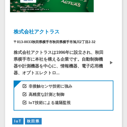
問い合わせ管
電話認証サービス>
DLPツール>
理システム
UTM>
不正検知サービス>
遠隔サポート
ツール
業務全般
株式会社アクトラス
業務標準化ツール>
コールセンタ
ー代行サービス
〒013-0033秋田県横手市秋田県横手市旭川2丁目2-32
FAX配信システム>
通話録音・解
株式会社アクトラスは1996年に設立され、秋田
析システム
FAX受信サービス>
県横手市に本社を構える企業です。自動制御機
チャットボッ
帳票配信サービス>
器や計測機器を中心に、情報機器、電子応用機
ト
器、オプトエレクトロ...
BPMツール>
FAQシステム
コミュニケー
非接触センサ技術に強み
ChatGPTサービス>
ション
高精度な計測と制御
ワークフローシステム>
オンラインス
IoT技術による遠隔監視
トレージ（ファ
マニュアル作成ツール>
イル共有）
物品管理システム>
RPAツール>
ファイル転送
IoT
秋田県