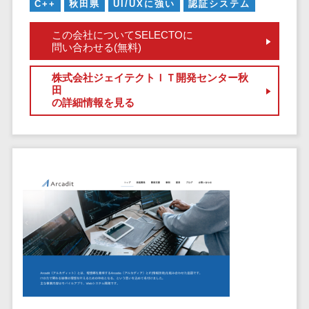
健康管理IoTサービス>
C++
秋田県
UI/UXに強い
認証システム
労務管理シス
介護・福
長崎県
デジタルカタログ・電子書籍>
ネットワー
テム
芸能・アーティスト・音楽>
祉・老人ホ
外国人就労システム>
熊本県
この会社についてSELECTOに
ク構築・保
コンサルティング
人事管理シス
ーム
問い合わせる(無料)
特徴・強み
大分県
守・運用
産業保健サービス>
Web戦略/企画>
テム
製薬
Pマーク取得>
宮崎県
情シス・社
年末調整シス
株式会社ジェイテクトＩＴ開発センター秋
マイナンバー>
動物病院
ブランディング>
内IT支援
田
鹿児島県
英語での応対可能>
テム
の詳細情報を見る
不動産・マ
AWS
人事（採用・評価・教育）
プロモーション>
沖縄県
健康管理シス
ンション
アワード表彰歴あり>
(Amazon
タレントマネジメントシステム>
テム
対応地域
EC・ネットショップ戦略>
建設・工務
Web
全国対応可>
創業10年以上>
ストレスチェ
人事評価システム>
店・住宅・
Services)
SEO対策>
ックサービス
国外
リフォーム
スタッフ数20人以上>
運用代行
採用管理システム>
シフト管理シ
EFO(入力フォーム最適化)>
ホテル・旅
スタッフ数50人以上>
ステム
eラーニング（システム）>
館
リスティン
コンバージョン率改善>
SNS>
業務可視化ツ
アジャイル開発>
UI/UXに強い>
旅行・観光
グ広告運用
eラーニング（コンテンツ）>
ール
事業戦略>
代行
スポーツ・
保守/運用も対応>
給与計算ソフ
DX人材研修サービス>
アウトドア
求人広告運
マーケティング
ト
要件定義から対応>
用代行
銀行・地
リファレンスチェックサービス>
Webマーケティング>
給与前払いサ
銀・証券
Indeed運用
レベニューシェア可能>