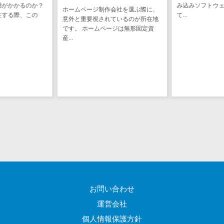
け
用がかかるのか？
み込みソフトウ
ホームページ制作会社を選ぶ際に、
注する際、この
て...
不動産管理サ
意外と重要視されているのが所在地
です。 ホームページは無形固定資
ービス
産...
不動産業務支
援サービス
不動産ホーム
ページ制作
不動産オーナ
ーアプリ
入居者管理ア
プリ
用地管理シス
テム
業界・業種特
お問い合わせ
化型
保険代理店シ
運営会社
ステム
個人情報保護方針