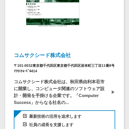
ステム
電子証明書サービス
デジタル資産
電子証明書サービス>
管理システム
データセンター>
クラウド基盤>
商品情報管理
システム
クローニングツール>
チケット管理
データセンター監視自動化>
システム
コムサクシード株式会社
SNSキャンペ
クラウドバックアップ>
〒101-0032東京都千代田区東京都千代田区岩本町三丁目11番8号
ーンツール
ｲﾜﾓﾄﾁｮｰﾋﾞﾙ414
デスクトップ仮想化>
予約管理シス
コムサクシード株式会社は、秋田県由利本荘市
テム
IoT空調制御>
に開業し、コンピュータ関連のソフトウェア設
広告効果測定
IoTプラットフォーム>
計・開発を手掛ける企業です。「Computer
ツール
Success」からなる社名の...
リード獲得ツ
IT資産管理ツール>
ール
最新技術の活用を追求します
SaaS管理ツール>
DM発送サービ
社員の成長を支援します
ス
モバイルデバイス管理>