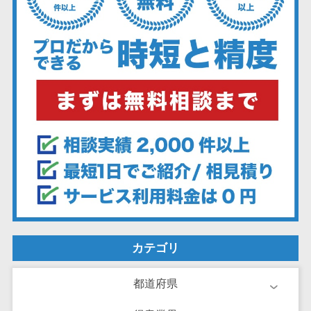
ェックアプリ
店舗業務支援
システム
配送ルート最
適化
IT点呼サービス
医療・介護業
界向け
電子カルテ
障害福祉ソフ
ト
介護ソフト
オンライン診
療システム
カテゴリ
オンコール代
行サービス
都道府県
訪問看護ステ