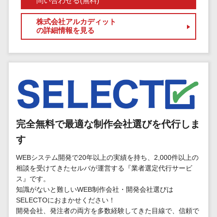
問い合わせる(無料)
マイナンバー
コピーライ
ニメ・おも
請求書受領サービス>
人事（採用・
ティング・
株式会社アルカディット
ちゃ
評価・教育）
電子帳簿保存サービス>
の詳細情報を見る
ネーミング
芸能・アー
写真撮影
ティスト・
予算管理システム>
会計ソフト>
タレントマネ
音楽
映像制作
ジメントシステ
会計システム>
特徴・強
グラフィッ
ム
み
出張管理システム>
クデザイン
人事評価シス
(2D・3D)
Pマーク取
テム
ファクタリングサービス>
得
アニメーシ
採用管理シス
完全無料で最適な制作会社選びを代行しま
ョン
債権管理システム>
英語での応
テム
対可能
イラスト
す
eラーニング
債務管理システム>
アワード表
ロゴ制作
（システム）
WEBシステム開発で20年以上の実績を持ち、2,000件以上の
彰歴あり
固定資産管理システム>
デジタルカ
eラーニング
相談を受けてきたセルバが運営する『業者選定代行サービ
全国対応可
タログ・電
（コンテンツ）
ス』です。
経理アウトソーシング>
子書籍
創業10年以
知識がないと難しいWEB制作会社・開発会社選びは
DX人材研修サ
振込代行サービス>
上
SELECTOにおまかせください！
コンサル
ービス
開発会社、発注者の両方を多数経験してきた目線で、信頼で
スタッフ数
ティング
リファレンス