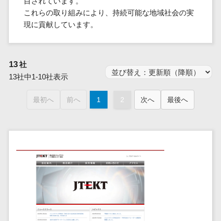
目されています。
群馬県
PM
家電・電子機器>
フレームワーク
会員システム>
予約システム>
生活用品・
HubSpot>
kintone>
PMSシステム>
広島県>
山口県>
徳島県>
これらの取り組みにより、持続可能な地域社会の実
生産管理シス
埼玉県
文房具
基幹システ
飲食店・レストラン>
スマホアプリ開発>
OBIC製品>
現に貢献しています。
テム
地図・位置情報・GPSシステム>
SpringFramework
千葉県
ム(ERP)
ファッショ
香川県>
愛媛県>
高知県>
工程管理シス
流通・小売>
SpringBoot
ン・アパレ
データベース構築>
東京都
顧客管理シ
店舗システム>
福岡県>
佐賀県>
長崎県>
テム
ル (1785)
ステム
Laravel
神奈川県
商業施設・テーマパーク・複合施
AWSサーバー構築>
13
社
オーダーエントリーシステム>
原価管理シス
(CRM)
ペット
熊本県>
大分県>
宮崎県>
CakePHP
新潟県
設>
13社中1-10社表示
テム
経理/会計シ
Azureサーバー構築>
農園・農業
Ruby on Rails
映像・動画システム>
富山県
鹿児島県>
沖縄県>
倉庫管理シス
美容室・サロン>
ステム
NPO・官公
Node.js
石川県
最初へ
前へ
1
2
次へ
最後へ
Linuxサーバー構築>
テム
シミュレーションシステム>
在庫管理シ
対応地域
庁
エステ・ネイル>
化粧品>
Django
福井県
需要予測シス
ステム
ネットワーク構築・保守・運用>
国外>
イベント・
オークションシステム>
AngularJS
山梨県
テム
ブライダル>
病院>
POSシステ
キャンペー
情シス・社内IT支援>
React
長野県
人事（労務管理）
ム
WEBサービ
ン
クリニック>
歯科医院>
勤怠管理システム>
Vue.js
岐阜県
ス
AWS (Amazon Web Services)>
勤怠管理シ
自動車・バ
NuxtJS
整体・整骨院>
静岡県
マッチングシ
ステム
イク
労務管理システム>
運用代行
ステム
ReactNative
愛知県
生産管理シ
家電・電子
介護・福祉・老人ホーム>
製薬>
リスティング広告運用代行>
人事管理システム>
予約システム
ステム
Flutter
三重県
機器
動物病院 >
求人広告運用代行>
会員システム
マッチング
滋賀県
飲食店・レ
年末調整システム>
構築