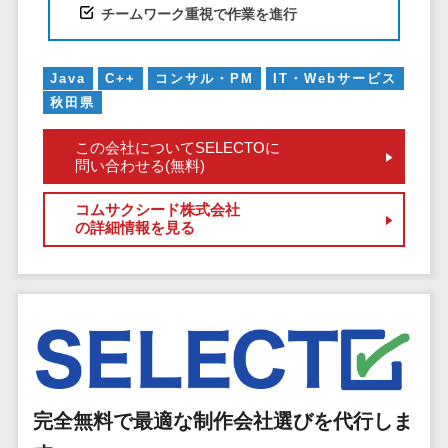
チームワーク重視で作業を進行
EFOツール
サーバー・ネットワーク監視>
LP作成サービ
ス
設備監視システム>
Java
C++
コンサル・PM
IT・Webサービス
秋田県
広告運用代行
ID管理システム>
Webアンケー
この会社についてSELECTOに
システム連携ツール（iPaaS）>
トシステム
問い合わせる(無料)
Web接客ツー
クラウド接続サービス>
ル
コムサクシード株式会社
の詳細情報を見る
キッティングサービス>
MAツール
動画配信シス
情シスアウトソーシング>
テム
セキュリティ
SNS管理ツー
標的型攻撃メール対策>
ル
LINEマーケテ
セキュリティ・脆弱性診断>
ィングツール
ペネトレーションテスト>
完全無料で最適な制作会社選びを代行しま
SEOツール