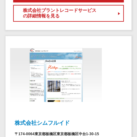
セールスイネーブルメントツール>
ゲーム
テム
株式会社プラントレコードサービス
コンシュー
ファクタリン
名刺管理サービス>
の詳細情報を見る
マーゲーム
グサービス
インサイドセールス代行サービス>
その他
債権管理シス
Web3.0
テム
マーケティング
AI
メール配信システム>
債務管理シス
テム
AR/VR
デジタル資産管理システム>
固定資産管理
IoT
システム
商品情報管理システム>
補助金・助
経理アウトソ
成金サポー
チケット管理システム>
ーシング
ト
SNSキャンペーンツール>
振込代行サー
ビス
予約管理システム>
請求代行サー
広告効果測定ツール>
ビス
株式会社シムフルイド
送金サービス
リード獲得ツール>
〒174-0064東京都板橋区東京都板橋区中台1-30-15
税務申告シス