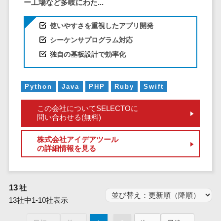
ー工場など多岐にわた...
仮想通貨>
NFT>
ービス
官公庁・自治体向け
WAF
使いやすさを重視したアプリ開発
GIS（地理情報システム）>
URLフィルタ
シーケンサプログラム対応
リング
公共施設予約システム>
独自の基板設計で効率化
エンドポイン
その他官公庁・自治体向け>
トセキュリティ
Python
Java
PHP
Ruby
Swift
（EDR）
CASB
この会社についてSELECTOに
問い合わせる(無料)
ファイル暗号
化
株式会社アイデアツール
電話認証サー
の詳細情報を見る
ビス
DLPツール
UTM
13
社
不正検知サー
13社中1-10社表示
ビス