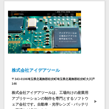
ペネトレーシ
その他業務支援サービス>
ョンテスト
標的型攻撃メ
データ分析・活用
ール訓練サービ
音声データ活用>
ス
議事録作成ツール>
認証システム
テキストマイニングツール>
ログ管理シス
テム
VOC分析ツール>
BIツール>
クラウド型セ
ETLツール>
音声合成ツール>
キュリティカメ
ラ
AI翻訳サービス>
株式会社アイデアツール
メールセキュ
リティ
アノテーションツール>
〒343-0106埼玉県北葛飾郡松伏町埼玉県北葛飾郡松伏町大川戸
メール・ファ
146
データ化サービス>
イル無害化
株式会社アイデアツールは、工場向けの産業用
画像解析・画像検査>
サンドボック
アプリケーションの制作を専門とするソフトウ
ス
ェア会社です。自動車・光学レンズ・バッテリ
ブロックチェーン
委託先管理サ