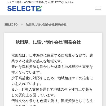
得意業界
ECサイト構築>
ECカートシステム>
システム開発・WEB制作の業者選びならSELECTO(セレクト)
都道府県
SpringFramework>
SpringBoot>
人材>
製造業>
システム開発
北海道>
青森県>
岩手県>
販売管理システム>
言語・スキル
対応業務
システムジ
対応地域
得意分
Laravel>
CakePHP>
工業・インフラ・物流>
コンサル・PM>
宮城県>
秋田県>
山形県>
言語
WEBサイ
ャンル
全国
野・特徴
受注・発注管理システム>
Ruby on Rails>
Node.js>
食品・飲料>
IT・Webサービス>
SELECTO
秋田県に強い制作会社/開発会社
基幹システム(ERP)>
ト制作
Python
全国
販売管理・生
得意業界
福島県>
茨城県>
栃木県>
購買管理システム>
LP制作
産管理
Django>
AngularJS>
React>
Java
都道府県
インテリア・雑貨>
顧客管理システム(CRM)>
群馬県>
埼玉県>
千葉県>
ERP（基幹業
人材
オウンドメ
生産管理システム>
PHP
Vue.js>
NuxtJS>
「秋田県」に強い制作会社/開発会社
ベビー・キッズ>
経理/会計システム>
務システム）
ディア
製造業
北海道
Ruby
東京都>
神奈川県>
新潟県>
工程管理システム>
在庫管理シス
ReactNative>
Flutter>
採用サイト
工業・イン
生活用品・文房具>
青森県
在庫管理システム>
Swift
秋田県は、日本海側に位置する自然豊かな県で、農
富山県>
石川県>
福井県>
テム
フラ・物流
企業サイト
原価管理システム>
岩手県
Perl
構築
業や木材産業が盛んな地域です。
ファッション・アパレル (1785)>
POSシステム>
ECカートシス
食品・飲料
WordPress
山梨県>
長野県>
岐阜県>
AWS構築>
Linux構築>
宮城県
豊かな森林資源を活かした林業も地域経済の重要な
C++
倉庫管理システム>
テム
構築
ペット>
農園・農業>
IT・Webサ
勤怠管理システム>
柱となっています。
秋田県
Go
静岡県>
愛知県>
三重県>
WindowsServer構築>
販売管理シス
需要予測システム>
ービス
ECサイト構
少子高齢化に対応するため、地域包括ケアの推進に
山形県
NPO・官公庁>
Kotlin
生産管理システム>
テム
築
インテリ
力を入れています。
滋賀県>
京都府>
大阪府>
Azure構築>
Oracle>
WEBサービス
福島県
VBA
受注・発注管
ア・雑貨
イベント・キャンペーン>
また、IT導入支援を通じて地域の生産性向上や暮ら
マッチングシステム>
システム
マッチングシステム>
茨城県
兵庫県>
奈良県>
和歌山県>
パッケージ
iOS
理システム
しの質向上を図っています。
開発
ベビー・キ
自動車・バイク>
ポータルサイト(データベース型)>
SAP>
Salesforce>
Access>
栃木県
Android
購買管理シス
予約システム>
会員システム>
伝統文化や祭りも色濃く残り、観光資源としても注
ッズ
コンサル・
鳥取県>
島根県>
岡山県>
テム