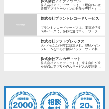
株式会社アイデアツール
テム
立...
株式会社アイデアツールは、工場向けの産
RPAツール
業用アプリケーションの制作を専門とする
ソフトウェア会社です。自動車・光学レン
帳票作成サー
ズ・バッテリー工場など多岐にわた...
株式会社プラントレコードサービス
ビス
プラントレコードサービスは、電気通信技
物流・流通向
術をベースに、多様な通信ネットワーク構
け
築や維持管理の分野で豊富な経験とノウハ
ウを提供している企業です。創業以...
車両管理シス
株式会社ソフトプレックス
SoftPlexは1994年に設立され、IBMメイン
テム
フレームを中心に幅広いソフトウェア製品
やサービスを提供する企業です。特にメイ
商圏分析ツー
ンフレーム周りの問題解決や運用の効...
株式会社アルカディット
ル
株式会社アルカディットは、東京自由が丘
配送管理シス
を拠点にアプリやWebサービスの受託開
発、開発支援、自社開発を行う企業で
テム
す。"Arcadit"は理想郷を意味す
る"Arcadia"...
バース予約シ
ステム
運送業務支援
システム
アルコールチ