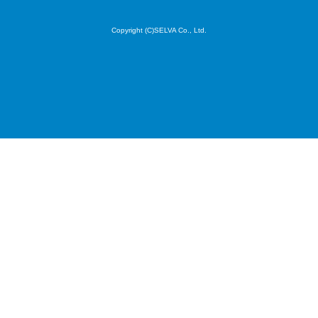
図面検索シス
テム
Copyright (C)SELVA Co., Ltd.
施工管理アプ
リ
報告書作成ツ
ール
フィールド業
務支援サービス
モバイルオー
ダーシステム
ホテル管理シ
ステム
HACCP管理ア
プリ
人材紹介シス
テム
人材派遣管理