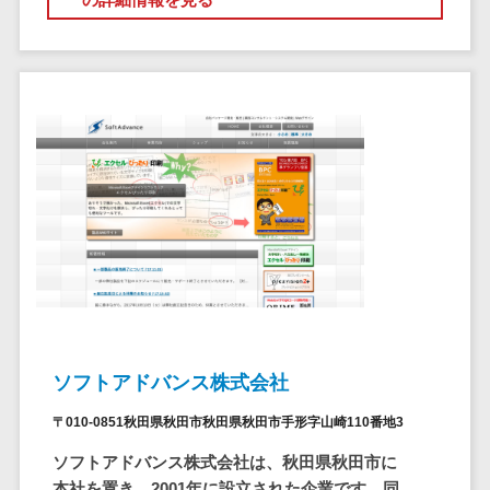
クラウドバッ
電子薬歴システム>
クアップ
不動産業界向け
デスクトップ
不動産管理サービス>
仮想化
不動産業務支援サービス>
IoT空調制御
IoTプラットフ
不動産ホームページ制作>
ォーム
不動産オーナーアプリ>
IT資産管理ツー
ル
入居者管理アプリ>
SaaS管理ツー
用地管理システム>
ル
モバイルデバ
業界・業種特化型
イス管理
保険代理店システム>
ソフトアドバンス株式会社
サーバー・ネ
図面検索システム>
ットワーク監視
〒010-0851秋田県秋田市秋田県秋田市手形字山崎110番地3
設備監視シス
施工管理アプリ>
ソフトアドバンス株式会社は、秋田県秋田市に
テム
本社を置き、2001年に設立された企業です。同
報告書作成ツール>