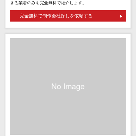
請求代行サービス>
きる業者のみを完全無料で紹介します。
20人以上
チェックサービ
送金サービス>
Web戦略/企
スタッフ数
ス
完全無料で制作会社探しを依頼する
画
50人以上
従業員満足度
税務申告システム>
ブランディ
アジャイル
調査・人材定着
法務・総務
ング
開発
化ツール
電子契約システム>
プロモーシ
UI/UXに強
1on1ツール
ョン
い
適性検査サー
契約書レビューシステム>
EC・ネット
保守/運用も
ビス
契約書管理システム>
ショップ戦
対応
Web面接シス
略
要件定義か
テム
反社チェックツール>
SEO対策
ら対応
エンゲージメ
受付システム>
EFO(入力フ
レベニュー
ントツール
ォーム最適
シェア可能
座席管理システム>
ダイレクトリ
化)
クルーティング
予算管理
入退室管理システム>
コンバージ
サービス
システム
ョン率改善
採用代行サー
CO2排出量管理システム>
SNS
～100万円
ビス