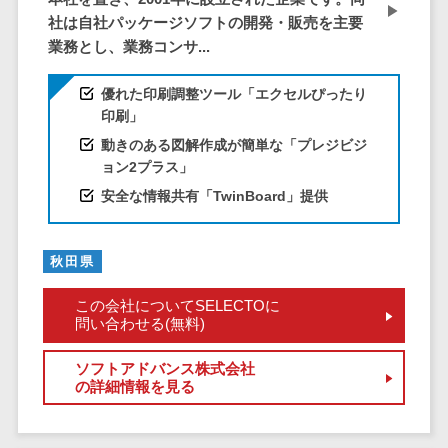
ID管理システ
社は自社パッケージソフトの開発・販売を主要
ム
フィールド業務支援サービス>
業務とし、業務コンサ...
システム連携
モバイルオーダーシステム>
ツール
優れた印刷調整ツール「エクセルぴったり
（iPaaS）
ホテル管理システム>
印刷」
クラウド接続
動きのある図解作成が簡単な「プレジビジ
HACCP管理アプリ>
サービス
ョン2プラス」
キッティング
人材紹介システム>
安全な情報共有「TwinBoard」提供
サービス
人材派遣管理システム>
情シスアウト
秋田県
ソーシング
園務支援システム>
セキュリティ
この会社についてSELECTOに
校務支援システム>
問い合わせる(無料)
標的型攻撃メ
Web出願システム>
ソフトアドバンス株式会社
ール対策
の詳細情報を見る
バーチャル試着システム>
セキュリテ
ィ・脆弱性診断
農業支援システム>