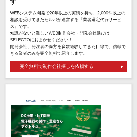
す
標的型攻撃メール訓練サービス>
MEOツール
イベント管理
WEBシステム開発で20年以上の実績を持ち、2,000件以上の
認証システム>
システム
相談を受けてきたセルバが運営する『業者選定代行サービ
ログ管理システム>
ス』です。
カスタマーサ
知識がないと難しいWEB制作会社・開発会社選びは
ポート
クラウド型セキュリティカメラ>
SELECTOにおまかせください！
コールセンタ
開発会社、発注者の両方を多数経験してきた目線で、信頼で
メールセキュリティ>
ーCRM
きる業者のみを完全無料で紹介します。
自動音声応答
メール・ファイル無害化>
システム(IVR)
完全無料で制作会社探しを依頼する
サンドボックス>
AI自動電話応
答
委託先管理サービス>
WAF>
コールセンタ
URLフィルタリング>
ー音声認識
カスタマーサ
エンドポイントセキュリティ
クセスツール
（EDR）>
ITサービスマネ
CASB>
ファイル暗号化>
ジメントツール