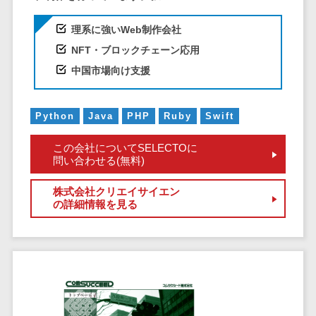
CRMツール
共有）>
セールス
理系に強いWeb制作会社
ファイル転送サービス>
DX（SFA/MA）
NFT・ブロックチェーン応用
遠隔接客ツー
文書管理システム>
Web電話帳>
中国市場向け支援
ル
会議効率化ツール>
オンライン商
談ツール
Python
Java
PHP
Ruby
Swift
ナレッジ共有ツール>
セールスイネ
バーチャルオフィスツール>
この会社についてSELECTOに
ーブルメントツ
問い合わせる(無料)
ール
ビジネスチャット>
名刺管理サー
株式会社クリエイサイエン
デジタルサイネージソフト>
ビス
の詳細情報を見る
インサイドセ
オンライン校正ツール>
ールス代行サー
グループウェア>
社内SNS>
ビス
マーケティン
Web会議システム>
グ
プロジェクト管理ツール>
メール配信シ