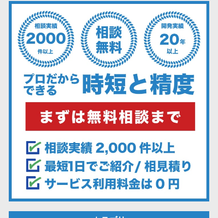
ーション向けサ
ービス
健康診断シス
テム
診療予約シス
テム
歯科向け電子
カルテ
歯科予約シス
テム
リハビリ管理
システム
医薬品在庫管
理システム
電子薬歴シス
テム
不動産業界向