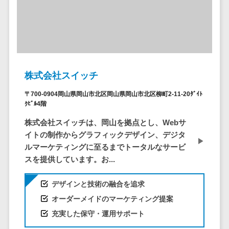
ービス
従業員満足度調査・人材定着化ツ
インフルエンサーマーケティング>
代行
保険
ール>
給与計算アウ
予算管理システム
SNS運用
税理士・会
コンテンツマーケティング>
トソーシング
～100万円以下>
101～200万円>
計士
1on1ツール>
LINE運用代
年末調整アウ
SNSマーケティング>
行
弁護士
201～300万円>
301～500万円>
トソーシング
適性検査サービス>
YouTube運
社労士
動画マーケティング>
福利厚生アウ
501～1000万円>
株式会社スイッチ
用代行
Web面接システム>
行政書士
トソーシング
ゲーム
WordPress
1000～1500万円>
大学・高
〒700-0904岡山県岡山市北区岡山県岡山市北区柳町2-11-20ﾀﾞｲﾄ
エンゲージメントツール>
ソーシャルゲーム>
フリーランス
構築・運用
ｸﾋﾞﾙ4階
校・専門学
管理システム
1500～5000万円>
ダイレクトリクルーティングサー
コンシューマーゲーム>
校
コンテン
株式会社スイッチは、岡山を拠点とし、Webサ
社宅管理サー
ビス>
ツ制作
5001～10000万円>
学習塾・予
イトの制作からグラフィックデザイン、デジタ
ビス
その他
コンテンツ
備校
ルマーケティングに至るまでトータルなサービ
採用代行サービス>
Web3.0>
AI>
AR/VR>
IoT>
健康管理IoTサ
10000万円以上>
制作
保育園・幼
スを提供しています。お...
ービス
経理・会計・財務
補助金・助成金サポート>
ライティン
稚園
外国人就労シ
経費精算システム>
グ
デザインと技術の融合を追求
葬儀・墓
ステム
編集・校正
石・仏壇
オーダーメイドのマーケティング提案
Web請求書システム>
産業保健サー
インタビュ
お寺・神社
充実した保守・運用サポート
ビス
帳票発行サービス>
ー
ゲーム・ア