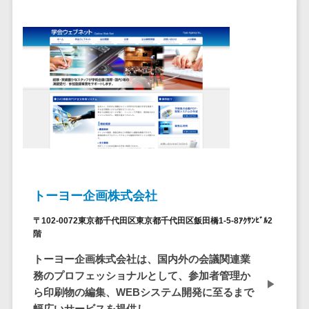
ア
電子カルテ>
障害福祉ソフト>
社内SNS
介護ソフト>
Web会議シス
オンライン診療システム>
テム
プロジェクト
オンコール代行サービス>
管理ツール
訪問看護ステーション向けサービ
電子証明書サ
ス>
ービス
電子証明書サ
健康診断システム>
ービス
診療予約システム>
データセンタ
トーヨー企画株式会社
ー
歯科向け電子カルテ>
クラウド基盤
〒102-0072東京都千代田区東京都千代田区飯田橋1-5-8ｱｸｻﾝﾋﾞﾙ2
歯科予約システム>
階
クローニング
ツール
トーヨー企画株式会社は、国内外の会議関連業
リハビリ管理システム>
務のプロフェッショナルとして、参加者管理か
データセンタ
医薬品在庫管理システム>
ら印刷物の編集、WEBシステム開発に至るまで
ー監視自動化
幅広いサービスを提供し...