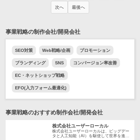
テム
次へ
最後へ
RPAツール
帳票作成サー
ビス
事業戦略の制作会社/開発会社
物流・流通向
け
SEO対策
Web戦略/企画
プロモーション
車両管理シス
テム
ブランディング
SNS
コンバージョン率改善
商圏分析ツー
EC・ネットショップ戦略
ル
配送管理シス
EFO(入力フォーム最適化)
テム
バース予約シ
ステム
事業戦略のおすすめ制作会社/開発会社
運送業務支援
システム
株式会社ユーザーローカル
株式会社ユーザーローカルは、ビッグデー
アルコールチ
タと人工知能（AI）を駆使して世界を進化