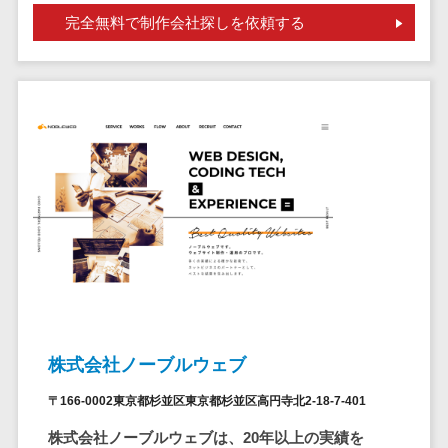
問い合わせ管
電話認証サービス>
DLPツール>
完全無料で制作会社探しを依頼する
理システム
UTM>
不正検知サービス>
遠隔サポート
ツール
業務全般
業務標準化ツール>
コールセンタ
ー代行サービス
FAX配信システム>
通話録音・解
析システム
FAX受信サービス>
チャットボッ
帳票配信サービス>
ト
BPMツール>
FAQシステム
コミュニケー
ChatGPTサービス>
ション
ワークフローシステム>
オンラインス
株式会社ノーブルウェブ
トレージ（ファ
マニュアル作成ツール>
イル共有）
〒166-0002東京都杉並区東京都杉並区高円寺北2-18-7-401
物品管理システム>
RPAツール>
ファイル転送
株式会社ノーブルウェブは、20年以上の実績を