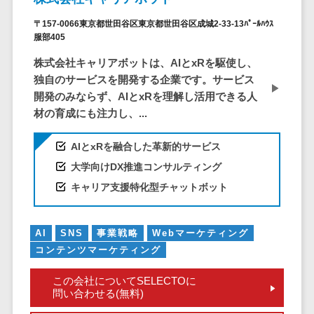
EFOツール
〒157-0066東京都世田谷区東京都世田谷区成城2-33-13ﾊﾟｰﾙﾊｳｽ
サーバー・ネットワーク監視>
LP作成サービ
服部405
ス
設備監視システム>
株式会社キャリアボットは、AIとxRを駆使し、
広告運用代行
独自のサービスを開発する企業です。サービス
ID管理システム>
Webアンケー
開発のみならず、AIとxRを理解し活用できる人
システム連携ツール（iPaaS）>
トシステム
材の育成にも注力し、...
Web接客ツー
クラウド接続サービス>
ル
AIとxRを融合した革新的サービス
キッティングサービス>
MAツール
大学向けDX推進コンサルティング
動画配信シス
キャリア支援特化型チャットボット
情シスアウトソーシング>
テム
セキュリティ
SNS管理ツー
AI
SNS
事業戦略
Webマーケティング
標的型攻撃メール対策>
ル
コンテンツマーケティング
LINEマーケテ
セキュリティ・脆弱性診断>
ィングツール
この会社についてSELECTOに
ペネトレーションテスト>
問い合わせる(無料)
SEOツール