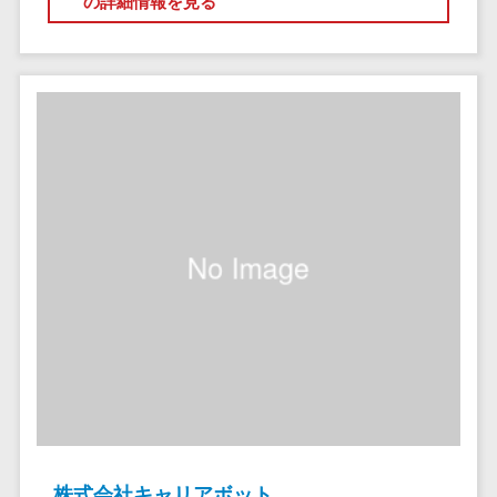
の詳細情報を見る
ステム
電子証明書サービス
デジタル資産
電子証明書サービス>
管理システム
データセンター>
クラウド基盤>
商品情報管理
システム
クローニングツール>
チケット管理
データセンター監視自動化>
システム
SNSキャンペ
クラウドバックアップ>
ーンツール
デスクトップ仮想化>
予約管理シス
テム
IoT空調制御>
広告効果測定
IoTプラットフォーム>
ツール
リード獲得ツ
IT資産管理ツール>
ール
SaaS管理ツール>
DM発送サービ
ス
株式会社キャリアボット
モバイルデバイス管理>