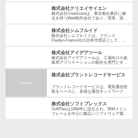
させることを経営理念とする、日本を代表
ェックアプリ
する技術ベンチャー企業です。国内...
株式会社クリエイサイエン
店舗業務支援
株式会社CreaScienは、東京都台東区に拠
システム
点を持つWeb制作会社であり、理系、技
術、そしてWeb3の領域での強みを活かし
配送ルート最
たクリエイティブ制作を行っています。
株式会社シムフルイド
独...
適化
株式会社シムフルイドは、フランス
Fluidyn-France社の日本代理店として、最
IT点呼サービス
先端のCFD（数値流体力学）解析手法を駆
使した高精度な製品を提供しています。設
株式会社アイデアツール
医療・介護業
立...
株式会社アイデアツールは、工場向けの産
界向け
業用アプリケーションの制作を専門とする
ソフトウェア会社です。自動車・光学レン
電子カルテ
ズ・バッテリー工場など多岐にわた...
株式会社プラントレコードサービス
障害福祉ソフ
ト
プラントレコードサービスは、電気通信技
術をベースに、多様な通信ネットワーク構
介護ソフト
築や維持管理の分野で豊富な経験とノウハ
ウを提供している企業です。創業以...
オンライン診
株式会社ソフトプレックス
SoftPlexは1994年に設立され、IBMメイン
療システム
フレームを中心に幅広いソフトウェア製品
オンコール代
やサービスを提供する企業です。特にメイ
ンフレーム周りの問題解決や運用の効...
行サービス
訪問看護ステ