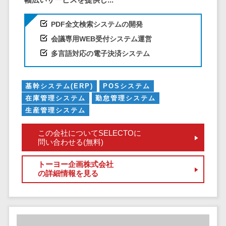
クラウドバッ
電子薬歴システム>
クアップ
不動産業界向け
PDF全文検索システムの開発
デスクトップ
不動産管理サービス>
会議専用WEB受付システム運営
仮想化
多言語対応の電子決済システム
不動産業務支援サービス>
IoT空調制御
IoTプラットフ
不動産ホームページ制作>
ォーム
基幹システム(ERP)
POSシステム
不動産オーナーアプリ>
IT資産管理ツー
在庫管理システム
勤怠管理システム
ル
生産管理システム
入居者管理アプリ>
SaaS管理ツー
この会社についてSELECTOに
用地管理システム>
ル
問い合わせる(無料)
モバイルデバ
業界・業種特化型
イス管理
トーヨー企画株式会社
保険代理店システム>
の詳細情報を見る
サーバー・ネ
図面検索システム>
ットワーク監視
設備監視シス
施工管理アプリ>
テム
報告書作成ツール>