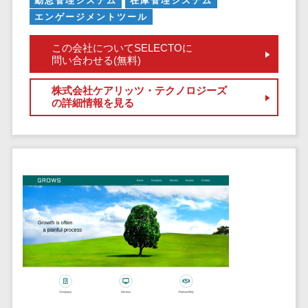
勤怠管理システム
在庫管理システム
セールスイネーブルメントツール>
ゲーム
テム
エンゲージメントツール
コンシュー
ファクタリン
名刺管理サービス>
マーゲーム
この会社についてSELECTOに
グサービス
問い合わせる(無料)
インサイドセールス代行サービス>
その他
債権管理シス
Web3.0
テム
マーケティング
株式会社ケアリッツ・テクノロジーズ
の詳細情報を見る
AI
メール配信システム>
債務管理シス
テム
AR/VR
デジタル資産管理システム>
固定資産管理
IoT
システム
商品情報管理システム>
補助金・助
経理アウトソ
成金サポー
チケット管理システム>
ーシング
ト
SNSキャンペーンツール>
振込代行サー
ビス
予約管理システム>
請求代行サー
広告効果測定ツール>
ビス
送金サービス
リード獲得ツール>
税務申告シス