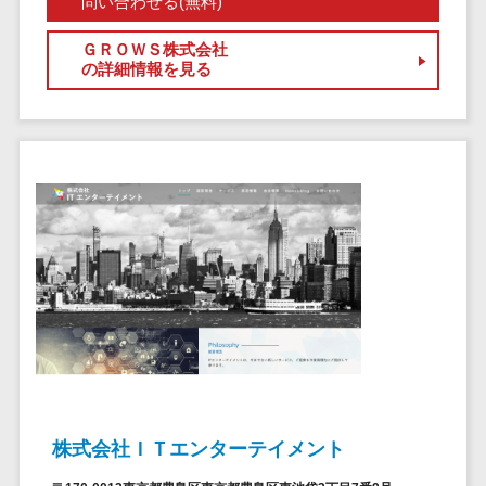
問い合わせる(無料)
自動音声応答システム(IVR)>
株主総会ツー
ＧＲＯＷＳ株式会社
ル
AI自動電話応答>
の詳細情報を見る
ISMS管理ツー
コールセンター音声認識>
ル
リーガルリサ
カスタマーサクセスツール>
ーチサービス
ITサービスマネジメントツール>
安否確認サー
ビス
問い合わせ管理システム>
クラウドPBX
遠隔サポートツール>
オンラインア
シスタント
コールセンター代行サービス>
会議室予約シ
通話録音・解析システム>
ステム
販売管理シス
チャットボット>
FAQシステム>
テム
コミュニケーション
株式会社ＩＴエンターテイメント
SFAツール
オンラインストレージ（ファイル