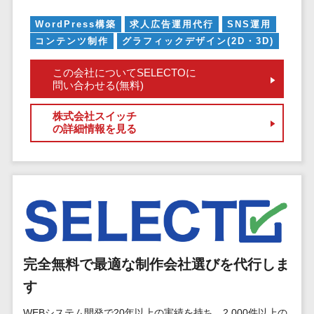
マイナンバー
コピーライ
ニメ・おも
請求書受領サービス>
人事（採用・
WordPress構築
求人広告運用代行
SNS運用
ティング・
ちゃ
評価・教育）
コンテンツ制作
グラフィックデザイン(2D・3D)
電子帳簿保存サービス>
ネーミング
芸能・アー
写真撮影
ティスト・
予算管理システム>
会計ソフト>
この会社についてSELECTOに
タレントマネ
問い合わせる(無料)
音楽
映像制作
ジメントシステ
会計システム>
特徴・強
グラフィッ
ム
株式会社スイッチ
み
出張管理システム>
クデザイン
の詳細情報を見る
人事評価シス
(2D・3D)
Pマーク取
テム
ファクタリングサービス>
得
アニメーシ
採用管理シス
ョン
債権管理システム>
英語での応
テム
対可能
イラスト
eラーニング
債務管理システム>
アワード表
ロゴ制作
（システム）
彰歴あり
固定資産管理システム>
デジタルカ
eラーニング
全国対応可
タログ・電
（コンテンツ）
経理アウトソーシング>
完全無料で最適な制作会社選びを代行しま
子書籍
創業10年以
DX人材研修サ
す
振込代行サービス>
上
コンサル
ービス
スタッフ数
ティング
WEBシステム開発で20年以上の実績を持ち、2,000件以上の
リファレンス