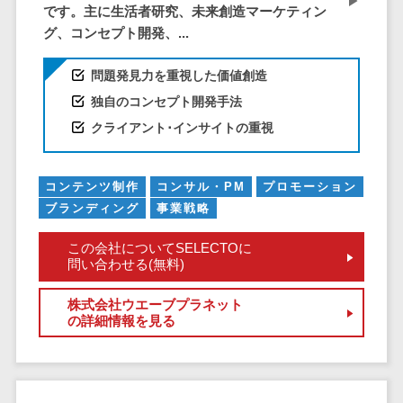
ペネトレーシ
です。主に生活者研究、未来創造マーケティン
その他業務支援サービス>
ョンテスト
グ、コンセプト開発、...
標的型攻撃メ
データ分析・活用
ール訓練サービ
音声データ活用>
問題発見力を重視した価値創造
ス
独自のコンセプト開発手法
議事録作成ツール>
認証システム
クライアント･インサイトの重視
テキストマイニングツール>
ログ管理シス
テム
VOC分析ツール>
BIツール>
コンテンツ制作
コンサル・PM
プロモーション
クラウド型セ
ブランディング
事業戦略
ETLツール>
音声合成ツール>
キュリティカメ
ラ
この会社についてSELECTOに
AI翻訳サービス>
メールセキュ
問い合わせる(無料)
リティ
アノテーションツール>
株式会社ウエーブプラネット
メール・ファ
データ化サービス>
の詳細情報を見る
イル無害化
画像解析・画像検査>
サンドボック
ス
ブロックチェーン
委託先管理サ