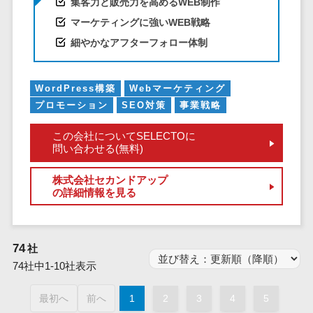
集客力と販売力を高めるWEB制作
業務全般
マーケティングに強いWEB戦略
業務標準化ツ
ール
細やかなアフターフォロー体制
FAX配信システ
ム
WordPress構築
Webマーケティング
FAX受信サービ
プロモーション
SEO対策
事業戦略
ス
帳票配信サー
この会社についてSELECTOに
問い合わせる(無料)
ビス
BPMツール
株式会社セカンドアップ
ChatGPTサー
の詳細情報を見る
ビス
ワークフロー
システム
74
社
マニュアル作
74社中1-10社表示
成ツール
最初へ
前へ
1
2
3
4
5
物品管理シス