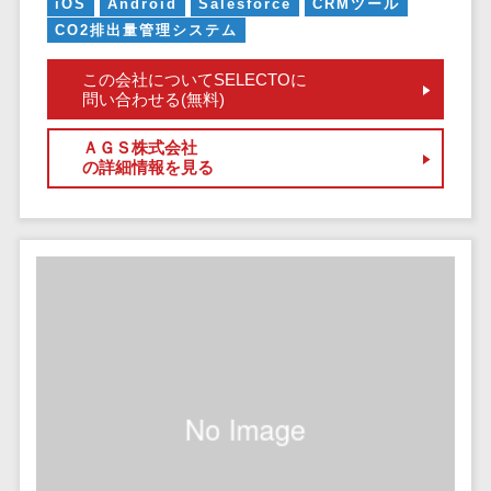
健康管理IoTサービス>
iOS
Android
Salesforce
CRMツール
労務管理シス
介護・福
長崎県
デジタルカタログ・電子書籍>
ネットワー
CO2排出量管理システム
テム
芸能・アーティスト・音楽>
祉・老人ホ
外国人就労システム>
熊本県
ク構築・保
コンサルティング
人事管理シス
ーム
特徴・強み
この会社についてSELECTOに
大分県
守・運用
産業保健サービス>
Web戦略/企画>
テム
問い合わせる(無料)
製薬
Pマーク取得>
宮崎県
情シス・社
年末調整シス
マイナンバー>
動物病院
ブランディング>
内IT支援
鹿児島県
英語での応対可能>
ＡＧＳ株式会社
テム
不動産・マ
の詳細情報を見る
AWS
人事（採用・評価・教育）
プロモーション>
沖縄県
健康管理シス
ンション
アワード表彰歴あり>
(Amazon
タレントマネジメントシステム>
テム
対応地域
EC・ネットショップ戦略>
建設・工務
Web
全国対応可>
創業10年以上>
ストレスチェ
人事評価システム>
店・住宅・
Services)
SEO対策>
ックサービス
国外
リフォーム
スタッフ数20人以上>
運用代行
採用管理システム>
シフト管理シ
EFO(入力フォーム最適化)>
ホテル・旅
スタッフ数50人以上>
ステム
eラーニング（システム）>
館
リスティン
コンバージョン率改善>
SNS>
業務可視化ツ
アジャイル開発>
UI/UXに強い>
旅行・観光
グ広告運用
eラーニング（コンテンツ）>
ール
事業戦略>
代行
スポーツ・
保守/運用も対応>
給与計算ソフ
DX人材研修サービス>
アウトドア
求人広告運
マーケティング
ト
要件定義から対応>
用代行
銀行・地
リファレンスチェックサービス>
Webマーケティング>
給与前払いサ
銀・証券
Indeed運用
レベニューシェア可能>