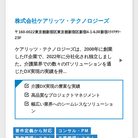
株主総会ツール>
以下
事業戦略
経理・会計・
101～200万
ISMS管理ツール>
財務
マーケテ
円
株式会社ケアリッツ・テクノロジーズ
ィング
経費精算シス
リーガルリサーチサービス>
201～300万
テム
Webマーケ
〒160-0022東京都新宿区東京都新宿区新宿4-1-6JR新宿ﾐﾗｲﾅﾀﾜｰ
円
ティング
安否確認サービス>
23F
Web請求書シ
301～500万
ステム
インフルエ
ケアリッツ・テクノロジーズは、2008年に創業
クラウドPBX>
円
ンサーマー
帳票発行サー
したIT企業で、2022年に分社化され独立しまし
ケティング
501～1000
ビス
オンラインアシスタント>
た。介護業界での数々のITソリューションを通
万円
コンテンツ
請求書受領サ
じたDX実現の実績を持...
会議室予約システム>
マーケティ
1000～
ービス
ング
1500万円
介護DX実現の豊富な実績
販売管理システム
電子帳簿保存
SNSマーケ
SFAツール>
CRMツール>
1500～
サービス
高品質なプロジェクトマネジメント
ティング
5000万円
予算管理シス
幅広い業界へのシームレスなソリューショ
セールスDX（SFA/MA）>
動画マーケ
5001～
テム
ン
ティング
10000万円
遠隔接客ツール>
会計ソフト
10000万円
ゲーム
会計システム
オンライン商談ツール>
要件定義から対応
コンサル・PM
以上
ソーシャル
出張管理シス