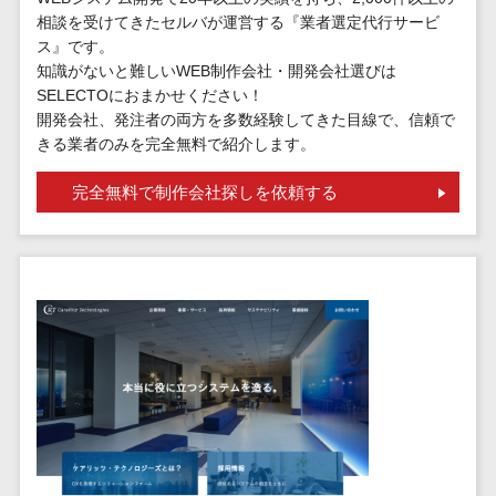
請求代行サービス>
20人以上
相談を受けてきたセルバが運営する『業者選定代行サービ
チェックサービ
送金サービス>
ス』です。
Web戦略/企
スタッフ数
ス
知識がないと難しいWEB制作会社・開発会社選びは
画
50人以上
従業員満足度
税務申告システム>
SELECTOにおまかせください！
ブランディ
アジャイル
調査・人材定着
開発会社、発注者の両方を多数経験してきた目線で、信頼で
法務・総務
ング
開発
化ツール
きる業者のみを完全無料で紹介します。
電子契約システム>
プロモーシ
UI/UXに強
1on1ツール
完全無料で制作会社探しを依頼する
ョン
い
適性検査サー
契約書レビューシステム>
EC・ネット
保守/運用も
ビス
契約書管理システム>
ショップ戦
対応
Web面接シス
略
要件定義か
テム
反社チェックツール>
SEO対策
ら対応
エンゲージメ
受付システム>
EFO(入力フ
レベニュー
ントツール
ォーム最適
シェア可能
座席管理システム>
ダイレクトリ
化)
クルーティング
予算管理
入退室管理システム>
コンバージ
サービス
システム
ョン率改善
採用代行サー
CO2排出量管理システム>
SNS
～100万円
ビス