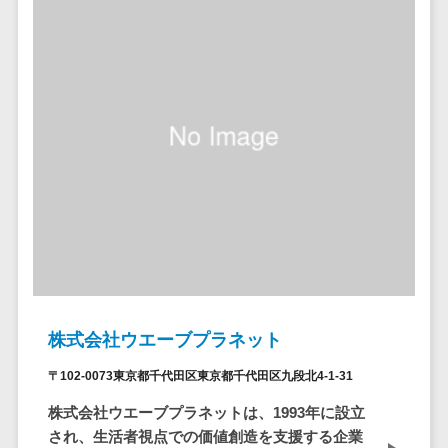
ID管理システ
ム
フィールド業務支援サービス>
システム連携
モバイルオーダーシステム>
ツール
（iPaaS）
ホテル管理システム>
クラウド接続
HACCP管理アプリ>
サービス
キッティング
人材紹介システム>
サービス
人材派遣管理システム>
情シスアウト
ソーシング
園務支援システム>
セキュリティ
校務支援システム>
株式会社ウエーブプラネット
標的型攻撃メ
Web出願システム>
ール対策
〒102-0073東京都千代田区東京都千代田区九段北4-1-31
バーチャル試着システム>
セキュリテ
株式会社ウエーブプラネットは、1993年に設立
ィ・脆弱性診断
農業支援システム>
され、生活者視点での価値創造を支援する企業