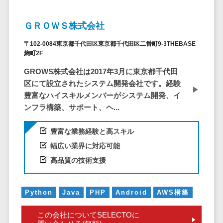
DM発送サービス>
EFOツール>
テム
ＧＲＯＷＳ株式会社
法務・総務
LP作成サービス>
電子契約シス
〒102-0084東京都千代田区東京都千代田区二番町9-3THEBASE
広告運用代行>
テム
麹町2F
契約書レビュ
Webアンケートシステム>
GROWS株式会社は2017年3月に東京都千代田
ーシステム
区にて設立されたシステム開発会社です。経験
Web接客ツール>
MAツール>
契約書管理シ
豊富なハイスキルメンバーがシステム開発、イ
ステム
動画配信システム>
ンフラ構築、サポート、ヘ...
反社チェック
SNS管理ツール>
ツール
豊富な業務経験と高スキル
受付システム
LINEマーケティングツール>
幅広い業界に対応可能
座席管理シス
高品質の技術支援
SEOツール>
MEOツール>
テム
イベント管理システム>
入退室管理シ
Python
Java
PHP
Android
AWS構築
ステム
カスタマーサポート
CO2排出量管
この会社についてSELECTOに
コールセンターCRM>
理システム