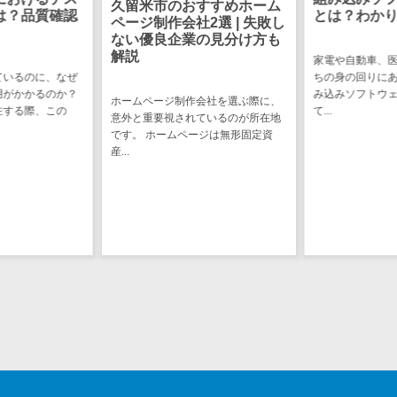
システム開
すすめホーム
図面検索シス
とは？わかりやすく解説
準委任契約
2選 | 失敗し
テム
敗しない選
の見分け方も
施工管理アプ
家電や自動車、医療機器など、私た
リ
ちの身の回りにある製品の多くは組
システム開発を
み込みソフトウェアによって動い
報告書作成ツ
負契約」と「準
会社を選ぶ際に、
て...
理解しておくこ
ているのが所在地
ール
ち...
ジは無形固定資
フィールド業
務支援サービス
モバイルオー
ダーシステム
ホテル管理シ
ステム
HACCP管理ア
プリ
人材紹介シス
テム
人材派遣管理