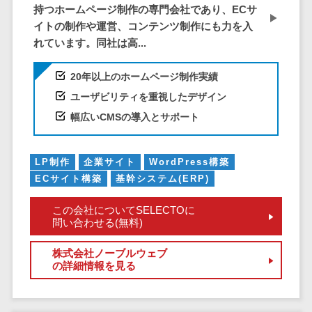
サービス
帳票作成サービス>
持つホームページ制作の専門会社であり、ECサ
文書管理シス
イトの制作や運営、コンテンツ制作にも力を入
物流・流通向け
テム
れています。同社は高...
車両管理システム>
Web電話帳
20年以上のホームページ制作実績
会議効率化ツ
商圏分析ツール>
ール
ユーザビリティを重視したデザイン
配送管理システム>
ナレッジ共有
幅広いCMSの導入とサポート
ツール
バース予約システム>
バーチャルオ
運送業務支援システム>
LP制作
企業サイト
WordPress構築
フィスツール
ECサイト構築
基幹システム(ERP)
ビジネスチャ
アルコールチェックアプリ>
ット
この会社についてSELECTOに
店舗業務支援システム>
問い合わせる(無料)
デジタルサイ
ネージソフト
配送ルート最適化>
株式会社ノーブルウェブ
オンライン校
の詳細情報を見る
IT点呼サービス>
正ツール
グループウェ
医療・介護業界向け