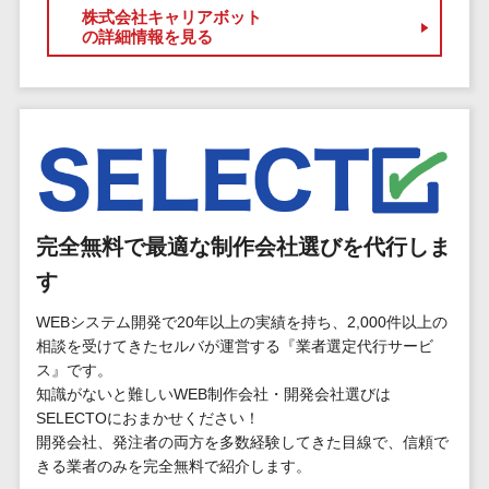
標的型攻撃メール訓練サービス>
MEOツール
株式会社キャリアボット
イベント管理
の詳細情報を見る
認証システム>
システム
ログ管理システム>
カスタマーサ
ポート
クラウド型セキュリティカメラ>
コールセンタ
メールセキュリティ>
ーCRM
自動音声応答
メール・ファイル無害化>
システム(IVR)
完全無料で最適な制作会社選びを代行しま
サンドボックス>
AI自動電話応
す
答
委託先管理サービス>
WAF>
WEBシステム開発で20年以上の実績を持ち、2,000件以上の
コールセンタ
URLフィルタリング>
相談を受けてきたセルバが運営する『業者選定代行サービ
ー音声認識
ス』です。
カスタマーサ
エンドポイントセキュリティ
知識がないと難しいWEB制作会社・開発会社選びは
クセスツール
（EDR）>
SELECTOにおまかせください！
ITサービスマネ
開発会社、発注者の両方を多数経験してきた目線で、信頼で
CASB>
ファイル暗号化>
ジメントツール
きる業者のみを完全無料で紹介します。