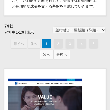
こうした戦略的判断を通じて、企業全体の価値向上
群馬県
PM
家電・電子機器>
フレームワーク
会員システム>
予約システム>
生活用品・
HubSpot>
kintone>
PMSシステム>
広島県>
山口県>
徳島県>
と長期的な成長を支える基盤を形成していきます。
生産管理シス
埼玉県
文房具
基幹システ
飲食店・レストラン>
スマホアプリ開発>
OBIC製品>
テム
地図・位置情報・GPSシステム>
SpringFramework
千葉県
ム(ERP)
ファッショ
香川県>
愛媛県>
高知県>
工程管理シス
流通・小売>
SpringBoot
ン・アパレ
データベース構築>
東京都
顧客管理シ
店舗システム>
福岡県>
佐賀県>
長崎県>
74
テム
社
ル (1785)
ステム
Laravel
神奈川県
商業施設・テーマパーク・複合施
AWSサーバー構築>
74社中1-10社表示
オーダーエントリーシステム>
原価管理シス
(CRM)
ペット
熊本県>
大分県>
宮崎県>
CakePHP
新潟県
設>
テム
経理/会計シ
Azureサーバー構築>
農園・農業
Ruby on Rails
映像・動画システム>
富山県
最初へ
前へ
1
2
3
4
5
鹿児島県>
沖縄県>
倉庫管理シス
美容室・サロン>
ステム
NPO・官公
Node.js
石川県
Linuxサーバー構築>
テム
シミュレーションシステム>
在庫管理シ
対応地域
庁
次へ
最後へ
エステ・ネイル>
化粧品>
Django
福井県
需要予測シス
ステム
ネットワーク構築・保守・運用>
国外>
イベント・
オークションシステム>
AngularJS
山梨県
テム
ブライダル>
病院>
POSシステ
キャンペー
情シス・社内IT支援>
React
長野県
人事（労務管理）
ム
WEBサービ
ン
クリニック>
歯科医院>
勤怠管理システム>
Vue.js
岐阜県
ス
AWS (Amazon Web Services)>
勤怠管理シ
自動車・バ
NuxtJS
整体・整骨院>
静岡県
マッチングシ
ステム
イク
労務管理システム>
運用代行
ステム
ReactNative
愛知県
生産管理シ
家電・電子
介護・福祉・老人ホーム>
製薬>
リスティング広告運用代行>
人事管理システム>
予約システム
ステム
Flutter
三重県
機器
動物病院 >
求人広告運用代行>
会員システム
マッチング
滋賀県
飲食店・レ
年末調整システム>
構築