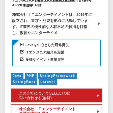
CRMツール
〒170-0013東京都豊島区東京都豊島区東池袋3丁目7番9号
共有）>
ASONE東池袋ﾋﾞﾙ3階
セールス
ファイル転送サービス>
DX（SFA/MA）
株式会社ＩＴエンターテイメントは、2016年に
設立され、東京・池袋を拠点に活動していま
遠隔接客ツー
文書管理システム>
Web電話帳>
す。IT業界の慢性的な人材不足の解消を目指
ル
会議効率化ツール>
し、教育やエンターテイメ...
オンライン商
談ツール
ナレッジ共有ツール>
Javaを中心とした研修提供
セールスイネ
ITエンジニア紹介も支援
バーチャルオフィスツール>
ーブルメントツ
多様なイベント事業展開
ール
ビジネスチャット>
名刺管理サー
デジタルサイネージソフト>
ビス
Java
PHP
SpringFramework
インサイドセ
オンライン校正ツール>
SpringBoot
Laravel
ールス代行サー
グループウェア>
社内SNS>
ビス
この会社についてSELECTOに
問い合わせる(無料)
マーケティン
Web会議システム>
グ
株式会社ＩＴエンターテイメント
プロジェクト管理ツール>
メール配信シ