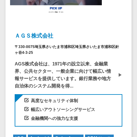
システム
ストラン
PMSシステム
AWS構築
京都府
不動産・マンション>
Indeed運用代行>
SNS運用>
健康管理システム>
ポータルサ
流通・小売
地図・位置情
Linux構築
大阪府
建設・工務店・住宅・リフォーム>
LINE運用代行>
イト(データ
報・GPSシステ
ストレスチェックサービス>
商業施設・
WindowsServer構
兵庫県
ベース型)
ム
テーマパー
ホテル・旅館>
旅行・観光>
築
YouTube運用代行>
奈良県
シフト管理システム>
会員システ
ク・複合施
店舗システム
ＡＧＳ株式会社
Azure構築
和歌山県
スポーツ・アウトドア>
WordPress構築・運用>
ム
設
業務可視化ツール>
オーダーエン
Oracle
鳥取県
〒330-0075埼玉県さいたま市浦和区埼玉県さいたま市浦和区針
予約システ
美容室・サ
トリーシステム
銀行・地銀・証券>
保険>
コンテンツ制作
ヶ谷4-3-25
給与計算ソフト>
パッケージ
島根県
ム
ロン
映像・動画シ
コンテンツ制作>
ライティング>
SAP
税理士・会計士>
弁護士>
AGS株式会社は、1971年の設立以来、金融業
岡山県
スマホアプ
エステ・ネ
給与前払いサービス>
ステム
界、公共セクター、一般企業に向けて幅広い情
編集・校正>
インタビュー>
Salesforce
リ開発
広島県
イル
シミュレーシ
社労士>
行政書士>
給与計算アウトソーシング>
報サービスを提供しています。銀行業務や地方
Access
データベー
山口県
化粧品
ョンシステム
コピーライティング・ネーミング>
自治体のシステム開発を得...
大学・高校・専門学校>
ス構築
HubSpot
年末調整アウトソーシング>
徳島県
ブライダル
オークション
写真撮影>
映像制作>
AWSサーバ
kintone
システム
香川県
学習塾・予備校>
病院
高度なセキュリティ体制
福利厚生アウトソーシング>
ー構築
OBIC製品
グラフィックデザイン(2D・3D)>
愛媛県
人事（労務管
クリニック
幅広いアウトソーシングサービス
保育園・幼稚園>
Azureサー
フリーランス管理システム>
理）
高知県
歯科医院
金融機関への強力な支援
アニメーション>
イラスト>
バー構築
葬儀・墓石・仏壇>
お寺・神社>
勤怠管理シス
福岡県
整体・整骨
社宅管理サービス>
Linuxサー
テム
ロゴ制作>
院
佐賀県
ゲーム・アニメ・おもちゃ>
バー構築