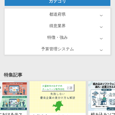
カテゴリ
け
不動産管理サ
都道府県
ービス
不動産業務支
得意業界
援サービス
不動産ホーム
特徴・強み
ページ制作
予算管理システム
不動産オーナ
ーアプリ
入居者管理ア
プリ
特集記事
用地管理シス
テム
業界・業種特
化型
保険代理店シ
ステム
組み込みソフトウェア開発