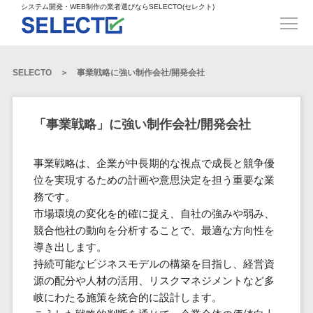
得意業界
ECサイト構築>
ECカートシステム>
システム開発・WEB制作の業者選びならSELECTO(セレクト)
都道府県
SpringFramework>
SpringBoot>
人材>
製造業>
システム開発
北海道>
青森県>
岩手県>
販売管理システム>
言語・スキル
対応業務
システムジ
対応地域
得意分
Laravel>
CakePHP>
工業・インフラ・物流>
コンサル・PM>
宮城県>
秋田県>
山形県>
言語
WEBサイ
ャンル
全国
野・特徴
受注・発注管理システム>
Ruby on Rails>
Node.js>
食品・飲料>
IT・Webサービス>
SELECTO
事業戦略に強い制作会社/開発会社
基幹システム(ERP)>
ト制作
Python
全国
販売管理・生
得意業界
福島県>
茨城県>
栃木県>
購買管理システム>
LP制作
産管理
Django>
AngularJS>
React>
Java
都道府県
インテリア・雑貨>
顧客管理システム(CRM)>
群馬県>
埼玉県>
千葉県>
ERP（基幹業
人材
オウンドメ
生産管理システム>
PHP
Vue.js>
NuxtJS>
「事業戦略」に強い制作会社/開発会社
ベビー・キッズ>
経理/会計システム>
務システム）
ディア
製造業
北海道
Ruby
東京都>
神奈川県>
新潟県>
工程管理システム>
在庫管理シス
ReactNative>
Flutter>
採用サイト
工業・イン
生活用品・文房具>
青森県
在庫管理システム>
Swift
事業戦略は、企業が中長期的な視点で成長と競争優
富山県>
石川県>
福井県>
テム
フラ・物流
企業サイト
原価管理システム>
岩手県
Perl
構築
位を実現するための計画や意思決定を担う重要な業
ファッション・アパレル (1785)>
POSシステム>
ECカートシス
食品・飲料
WordPress
山梨県>
長野県>
岐阜県>
AWS構築>
Linux構築>
宮城県
務です。
C++
倉庫管理システム>
テム
構築
ペット>
農園・農業>
IT・Webサ
勤怠管理システム>
市場環境の変化を的確に捉え、自社の強みや弱み、
秋田県
Go
静岡県>
愛知県>
三重県>
WindowsServer構築>
販売管理シス
需要予測システム>
ービス
ECサイト構
競合他社の動向を分析することで、最適な方向性を
山形県
NPO・官公庁>
Kotlin
生産管理システム>
テム
築
インテリ
導き出します。
滋賀県>
京都府>
大阪府>
Azure構築>
Oracle>
WEBサービス
福島県
VBA
受注・発注管
ア・雑貨
イベント・キャンペーン>
持続可能なビジネスモデルの構築を目指し、経営資
マッチングシステム>
システム
マッチングシステム>
茨城県
兵庫県>
奈良県>
和歌山県>
パッケージ
iOS
理システム
源の配分や人材の活用、リスクマネジメントなど多
開発
ベビー・キ
自動車・バイク>
ポータルサイト(データベース型)>
SAP>
Salesforce>
Access>
栃木県
Android
購買管理シス
予約システム>
会員システム>
岐にわたる施策を統合的に設計します。
ッズ
コンサル・
鳥取県>
島根県>
岡山県>
テム