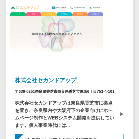
仮想通貨>
NFT>
ービス
官公庁・自治体向け
WAF
GIS（地理情報システム）>
URLフィルタ
リング
公共施設予約システム>
エンドポイン
その他官公庁・自治体向け>
トセキュリティ
（EDR）
CASB
ファイル暗号
株式会社セカンドアップ
化
電話認証サー
〒639-0251奈良県香芝市奈良県香芝市逢坂6丁目753-4-101
ビス
株式会社セカンドアップは奈良県香芝市に拠点
DLPツール
を置き、奈良県内や大阪府下の企業向けにホー
UTM
ムページ制作とWEBシステム開発を提供してい
不正検知サー
ます。個人事業時代には...
ビス