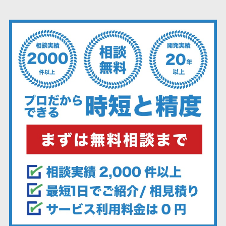
ーション向けサ
ービス
健康診断シス
テム
診療予約シス
テム
歯科向け電子
カルテ
歯科予約シス
テム
リハビリ管理
システム
医薬品在庫管
理システム
電子薬歴シス
テム
不動産業界向