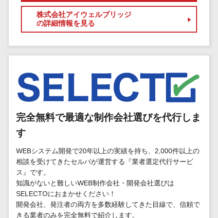
マイナンバー
コピーライ
ニメ・おも
請求書受領サービス>
株式会社アイウェルブリッジ
人事（採用・
ティング・
ちゃ
の詳細情報を見る
評価・教育）
電子帳簿保存サービス>
ネーミング
芸能・アー
写真撮影
ティスト・
予算管理システム>
会計ソフト>
タレントマネ
音楽
映像制作
ジメントシステ
会計システム>
特徴・強
グラフィッ
ム
み
出張管理システム>
クデザイン
人事評価シス
(2D・3D)
Pマーク取
テム
ファクタリングサービス>
得
アニメーシ
採用管理シス
完全無料で最適な制作会社選びを代行しま
ョン
債権管理システム>
英語での応
テム
す
対可能
イラスト
eラーニング
債務管理システム>
アワード表
WEBシステム開発で20年以上の実績を持ち、2,000件以上の
ロゴ制作
（システム）
彰歴あり
相談を受けてきたセルバが運営する『業者選定代行サービ
固定資産管理システム>
デジタルカ
eラーニング
ス』です。
全国対応可
タログ・電
（コンテンツ）
経理アウトソーシング>
知識がないと難しいWEB制作会社・開発会社選びは
子書籍
創業10年以
DX人材研修サ
SELECTOにおまかせください！
振込代行サービス>
上
コンサル
ービス
開発会社、発注者の両方を多数経験してきた目線で、信頼で
スタッフ数
きる業者のみを完全無料で紹介します。
ティング
リファレンス