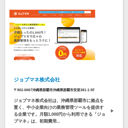
問い合わせ管
電話認証サービス>
DLPツール>
理システム
UTM>
不正検知サービス>
遠隔サポート
ツール
業務全般
業務標準化ツール>
コールセンタ
ー代行サービス
FAX配信システム>
通話録音・解
析システム
FAX受信サービス>
チャットボッ
帳票配信サービス>
ト
BPMツール>
FAQシステム
ジョブマネ株式会社
コミュニケー
ChatGPTサービス>
〒902-0067沖縄県那覇市沖縄県那覇市安里381-1-5F
ション
ワークフローシステム>
オンラインス
ジョブマネ株式会社は、沖縄県那覇市に拠点を
トレージ（ファ
置く、中小企業向けの業務管理ツールを提供す
マニュアル作成ツール>
イル共有）
る企業です。月額1,000円から利用できる「ジョ
物品管理システム>
RPAツール>
ブマネ」は、初期費用...
ファイル転送