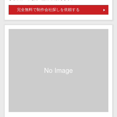
請求代行サービス>
20人以上
チェックサービ
完全無料で制作会社探しを依頼する
送金サービス>
Web戦略/企
スタッフ数
ス
画
50人以上
従業員満足度
税務申告システム>
ブランディ
アジャイル
調査・人材定着
法務・総務
ング
開発
化ツール
電子契約システム>
プロモーシ
UI/UXに強
1on1ツール
ョン
い
適性検査サー
契約書レビューシステム>
EC・ネット
保守/運用も
ビス
契約書管理システム>
ショップ戦
対応
Web面接シス
略
要件定義か
テム
反社チェックツール>
SEO対策
ら対応
エンゲージメ
受付システム>
EFO(入力フ
レベニュー
ントツール
ォーム最適
シェア可能
座席管理システム>
ダイレクトリ
化)
クルーティング
予算管理
入退室管理システム>
コンバージ
サービス
システム
ョン率改善
採用代行サー
CO2排出量管理システム>
SNS
～100万円
ビス