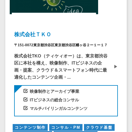
システム
ストラン
PMSシステム
AWS構築
京都府
不動産・マンション>
Indeed運用代行>
SNS運用>
健康管理システム>
ポータルサ
流通・小売
地図・位置情
Linux構築
大阪府
建設・工務店・住宅・リフォーム>
LINE運用代行>
イト(データ
報・GPSシステ
ストレスチェックサービス>
商業施設・
WindowsServer構
兵庫県
ベース型)
ム
テーマパー
ホテル・旅館>
旅行・観光>
築
YouTube運用代行>
奈良県
シフト管理システム>
会員システ
ク・複合施
店舗システム
株式会社ＴＫＯ
Azure構築
和歌山県
スポーツ・アウトドア>
WordPress構築・運用>
ム
設
業務可視化ツール>
オーダーエン
Oracle
鳥取県
〒151-0072東京都渋谷区東京都渋谷区幡ヶ谷２ー１ー１７
予約システ
美容室・サ
トリーシステム
銀行・地銀・証券>
保険>
コンテンツ制作
給与計算ソフト>
パッケージ
島根県
ム
ロン
株式会社TKO（ティケィオー）は、東京都渋谷
映像・動画シ
コンテンツ制作>
ライティング>
SAP
税理士・会計士>
弁護士>
岡山県
スマホアプ
区に本社を構え、映像制作、ITビジネスの企
エステ・ネ
給与前払いサービス>
ステム
編集・校正>
インタビュー>
Salesforce
リ開発
画・提案、クラウド＆スマートフォン時代に最
広島県
イル
シミュレーシ
社労士>
行政書士>
給与計算アウトソーシング>
適化したコンテンツ企画・...
Access
データベー
山口県
化粧品
ョンシステム
コピーライティング・ネーミング>
大学・高校・専門学校>
ス構築
HubSpot
年末調整アウトソーシング>
徳島県
ブライダル
オークション
映像制作とアーカイブ事業
写真撮影>
映像制作>
AWSサーバ
kintone
システム
香川県
学習塾・予備校>
病院
福利厚生アウトソーシング>
ITビジネスの総合コンサル
ー構築
OBIC製品
グラフィックデザイン(2D・3D)>
愛媛県
人事（労務管
クリニック
保育園・幼稚園>
マルチバイリンガルコンテンツ
Azureサー
フリーランス管理システム>
理）
高知県
歯科医院
アニメーション>
イラスト>
バー構築
葬儀・墓石・仏壇>
お寺・神社>
勤怠管理シス
福岡県
整体・整骨
社宅管理サービス>
Linuxサー
テム
ロゴ制作>
コンテンツ制作
コンサル・PM
クラウド基盤
院
佐賀県
ゲーム・アニメ・おもちゃ>
バー構築