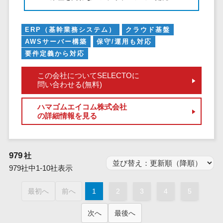
業務全般
業務標準化ツ
ール
ERP（基幹業務システム）
クラウド基盤
AWSサーバー構築
保守/運用も対応
FAX配信システ
要件定義から対応
ム
FAX受信サービ
この会社についてSELECTOに
ス
問い合わせる(無料)
帳票配信サー
ハマゴムエイコム株式会社
ビス
の詳細情報を見る
BPMツール
ChatGPTサー
ビス
979
社
ワークフロー
979社中1-10社表示
システム
マニュアル作
最初へ
前へ
1
2
3
4
5
成ツール
次へ
最後へ
物品管理シス