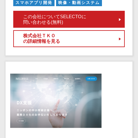
健康管理IoTサービス>
労務管理シス
スマホアプリ開発
映像・動画システム
介護・福
長崎県
デジタルカタログ・電子書籍>
ネットワー
テム
芸能・アーティスト・音楽>
祉・老人ホ
外国人就労システム>
熊本県
ク構築・保
この会社についてSELECTOに
コンサルティング
人事管理シス
ーム
問い合わせる(無料)
特徴・強み
大分県
守・運用
産業保健サービス>
Web戦略/企画>
テム
製薬
Pマーク取得>
宮崎県
情シス・社
年末調整シス
株式会社ＴＫＯ
マイナンバー>
動物病院
ブランディング>
内IT支援
鹿児島県
の詳細情報を見る
英語での応対可能>
テム
不動産・マ
AWS
人事（採用・評価・教育）
プロモーション>
沖縄県
健康管理シス
ンション
アワード表彰歴あり>
(Amazon
タレントマネジメントシステム>
テム
対応地域
EC・ネットショップ戦略>
建設・工務
Web
全国対応可>
創業10年以上>
ストレスチェ
人事評価システム>
店・住宅・
Services)
SEO対策>
ックサービス
国外
リフォーム
スタッフ数20人以上>
運用代行
採用管理システム>
シフト管理シ
EFO(入力フォーム最適化)>
ホテル・旅
スタッフ数50人以上>
ステム
eラーニング（システム）>
館
リスティン
コンバージョン率改善>
SNS>
業務可視化ツ
アジャイル開発>
UI/UXに強い>
旅行・観光
グ広告運用
eラーニング（コンテンツ）>
ール
事業戦略>
代行
スポーツ・
保守/運用も対応>
給与計算ソフ
DX人材研修サービス>
アウトドア
求人広告運
マーケティング
ト
要件定義から対応>
用代行
銀行・地
リファレンスチェックサービス>
Webマーケティング>
給与前払いサ
銀・証券
Indeed運用
レベニューシェア可能>