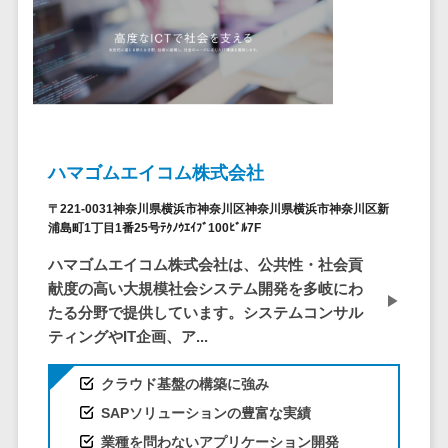
仮想通貨>
NFT>
ービス
官公庁・自治体向け
WAF
GIS（地理情報システム）>
URLフィルタ
リング
公共施設予約システム>
エンドポイン
その他官公庁・自治体向け>
トセキュリティ
ハマゴムエイコム株式会社
（EDR）
CASB
〒221-0031神奈川県横浜市神奈川区神奈川県横浜市神奈川区新
浦島町1丁目1番25号ﾃｸﾉｳｴｲﾌﾞ100ﾋﾞﾙ7F
ファイル暗号
化
ハマゴムエイコム株式会社は、公共性・社会貢
献度の高い大規模社会システム開発を多岐にわ
電話認証サー
たる分野で提供しています。システムコンサル
ビス
ティングやIT企画、ア...
DLPツール
UTM
クラウド基盤の構築に強み
不正検知サー
SAPソリューションの豊富な実績
ビス
業種を問わないアプリケーション開発