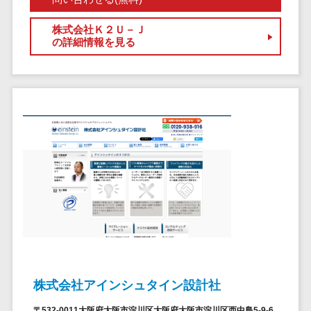
セールスイネーブルメントツール>
ゲーム
テム
コンシュー
株式会社Ｋ２Ｕ－Ｊ
ファクタリン
名刺管理サービス>
の詳細情報を見る
マーゲーム
グサービス
インサイドセールス代行サービス>
その他
債権管理シス
Web3.0
テム
マーケティング
AI
メール配信システム>
債務管理シス
テム
AR/VR
デジタル資産管理システム>
固定資産管理
IoT
システム
商品情報管理システム>
補助金・助
経理アウトソ
成金サポー
チケット管理システム>
ーシング
ト
SNSキャンペーンツール>
振込代行サー
ビス
予約管理システム>
請求代行サー
広告効果測定ツール>
ビス
株式会社アインシュタイン設計社
送金サービス
リード獲得ツール>
税務申告シス
〒532-0011大阪府大阪市淀川区大阪府大阪市淀川区西中島5-9-6