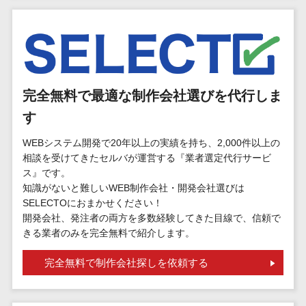
標的型攻撃メール訓練サービス>
MEOツール
イベント管理
認証システム>
システム
ログ管理システム>
カスタマーサ
ポート
クラウド型セキュリティカメラ>
完全無料で最適な制作会社選びを代行しま
コールセンタ
メールセキュリティ>
ーCRM
す
自動音声応答
メール・ファイル無害化>
WEBシステム開発で20年以上の実績を持ち、2,000件以上の
システム(IVR)
相談を受けてきたセルバが運営する『業者選定代行サービ
サンドボックス>
AI自動電話応
ス』です。
答
知識がないと難しいWEB制作会社・開発会社選びは
委託先管理サービス>
WAF>
コールセンタ
SELECTOにおまかせください！
URLフィルタリング>
開発会社、発注者の両方を多数経験してきた目線で、信頼で
ー音声認識
きる業者のみを完全無料で紹介します。
カスタマーサ
エンドポイントセキュリティ
クセスツール
（EDR）>
完全無料で制作会社探しを依頼する
ITサービスマネ
CASB>
ファイル暗号化>
ジメントツール