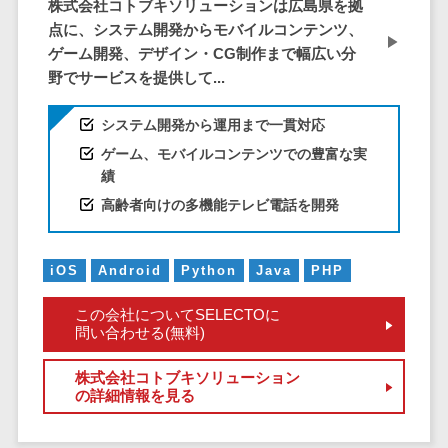
株式会社コトブキソリューションは広島県を拠
EFOツール
点に、システム開発からモバイルコンテンツ、
サーバー・ネットワーク監視>
LP作成サービ
ゲーム開発、デザイン・CG制作まで幅広い分
ス
設備監視システム>
野でサービスを提供して...
広告運用代行
ID管理システム>
システム開発から運用まで一貫対応
Webアンケー
システム連携ツール（iPaaS）>
ゲーム、モバイルコンテンツでの豊富な実
トシステム
績
Web接客ツー
クラウド接続サービス>
高齢者向けの多機能テレビ電話を開発
ル
キッティングサービス>
MAツール
動画配信シス
iOS
Android
Python
Java
PHP
情シスアウトソーシング>
テム
セキュリティ
この会社についてSELECTOに
SNS管理ツー
問い合わせる(無料)
標的型攻撃メール対策>
ル
LINEマーケテ
セキュリティ・脆弱性診断>
株式会社コトブキソリューション
の詳細情報を見る
ィングツール
ペネトレーションテスト>
SEOツール