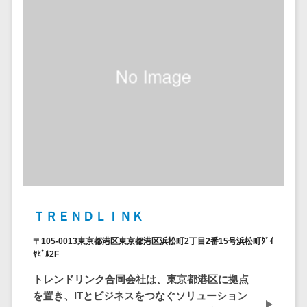
ア
電子カルテ>
障害福祉ソフト>
社内SNS
介護ソフト>
Web会議シス
オンライン診療システム>
テム
プロジェクト
オンコール代行サービス>
管理ツール
訪問看護ステーション向けサービ
電子証明書サ
ス>
ービス
電子証明書サ
健康診断システム>
ービス
診療予約システム>
データセンタ
ー
歯科向け電子カルテ>
ＴＲＥＮＤＬＩＮＫ
クラウド基盤
歯科予約システム>
クローニング
〒105-0013東京都港区東京都港区浜松町2丁目2番15号浜松町ﾀﾞｲ
ﾔﾋﾞﾙ2F
ツール
リハビリ管理システム>
データセンタ
トレンドリンク合同会社は、東京都港区に拠点
医薬品在庫管理システム>
ー監視自動化
を置き、ITとビジネスをつなぐソリューション