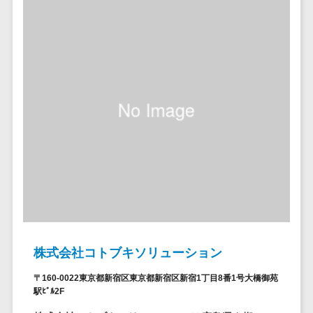
ステム
電子証明書サービス
デジタル資産
電子証明書サービス>
管理システム
データセンター>
クラウド基盤>
商品情報管理
システム
クローニングツール>
チケット管理
データセンター監視自動化>
システム
SNSキャンペ
クラウドバックアップ>
ーンツール
デスクトップ仮想化>
予約管理シス
テム
IoT空調制御>
広告効果測定
IoTプラットフォーム>
ツール
株式会社コトブキソリューション
リード獲得ツ
IT資産管理ツール>
ール
〒160-0022東京都新宿区東京都新宿区新宿1丁目8番1号大橋御苑
SaaS管理ツール>
駅ﾋﾞﾙ2F
DM発送サービ
ス
モバイルデバイス管理>