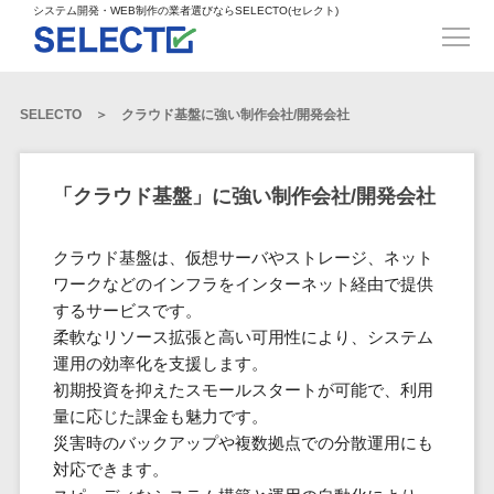
得意業界
ECサイト構築>
ECカートシステム>
システム開発・WEB制作の業者選びならSELECTO(セレクト)
都道府県
SpringFramework>
SpringBoot>
人材>
製造業>
システム開発
北海道>
青森県>
岩手県>
販売管理システム>
言語・スキル
対応業務
システムジ
対応地域
得意分
Laravel>
CakePHP>
工業・インフラ・物流>
コンサル・PM>
宮城県>
秋田県>
山形県>
言語
WEBサイ
ャンル
全国
野・特徴
受注・発注管理システム>
Ruby on Rails>
Node.js>
食品・飲料>
IT・Webサービス>
SELECTO
クラウド基盤に強い制作会社/開発会社
基幹システム(ERP)>
ト制作
Python
全国
販売管理・生
得意業界
福島県>
茨城県>
栃木県>
購買管理システム>
LP制作
産管理
Django>
AngularJS>
React>
Java
都道府県
インテリア・雑貨>
顧客管理システム(CRM)>
群馬県>
埼玉県>
千葉県>
ERP（基幹業
人材
オウンドメ
生産管理システム>
PHP
Vue.js>
NuxtJS>
「クラウド基盤」に強い制作会社/開発会社
ベビー・キッズ>
経理/会計システム>
務システム）
ディア
製造業
北海道
Ruby
東京都>
神奈川県>
新潟県>
工程管理システム>
在庫管理シス
ReactNative>
Flutter>
採用サイト
工業・イン
生活用品・文房具>
青森県
在庫管理システム>
Swift
クラウド基盤は、仮想サーバやストレージ、ネット
富山県>
石川県>
福井県>
テム
フラ・物流
企業サイト
原価管理システム>
岩手県
Perl
構築
ワークなどのインフラをインターネット経由で提供
ファッション・アパレル (1785)>
POSシステム>
ECカートシス
食品・飲料
WordPress
山梨県>
長野県>
岐阜県>
AWS構築>
Linux構築>
宮城県
するサービスです。
C++
倉庫管理システム>
テム
構築
ペット>
農園・農業>
IT・Webサ
勤怠管理システム>
柔軟なリソース拡張と高い可用性により、システム
秋田県
Go
静岡県>
愛知県>
三重県>
WindowsServer構築>
販売管理シス
需要予測システム>
ービス
ECサイト構
運用の効率化を支援します。
山形県
NPO・官公庁>
Kotlin
生産管理システム>
テム
築
インテリ
初期投資を抑えたスモールスタートが可能で、利用
滋賀県>
京都府>
大阪府>
Azure構築>
Oracle>
WEBサービス
福島県
VBA
受注・発注管
ア・雑貨
イベント・キャンペーン>
量に応じた課金も魅力です。
マッチングシステム>
システム
マッチングシステム>
茨城県
兵庫県>
奈良県>
和歌山県>
パッケージ
iOS
理システム
災害時のバックアップや複数拠点での分散運用にも
開発
ベビー・キ
自動車・バイク>
ポータルサイト(データベース型)>
SAP>
Salesforce>
Access>
栃木県
Android
購買管理シス
予約システム>
会員システム>
対応できます。
ッズ
コンサル・
鳥取県>
島根県>
岡山県>
テム