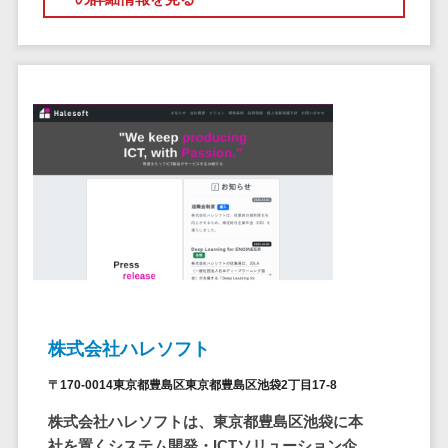
自動音声応答システム(IVR)>
株主総会ツー
ル
AI自動電話応答>
ISMS管理ツー
コールセンター音声認識>
ル
リーガルリサ
カスタマーサクセスツール>
ーチサービス
ITサービスマネジメントツール>
安否確認サー
ビス
問い合わせ管理システム>
クラウドPBX
遠隔サポートツール>
オンラインア
シスタント
コールセンター代行サービス>
会議室予約シ
通話録音・解析システム>
ステム
株式会社ハレソフト
販売管理シス
チャットボット>
FAQシステム>
〒170-0014東京都豊島区東京都豊島区池袋2丁目17-8
テム
コミュニケーション
株式会社ハレソフトは、東京都豊島区池袋に本
SFAツール
オンラインストレージ（ファイル
社を置くシステム開発・ICTソリューション企