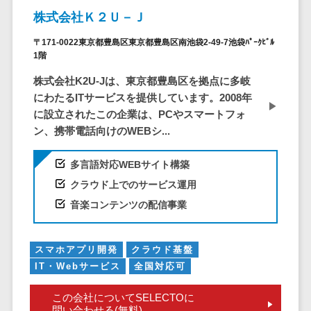
株主総会ツール>
以下
事業戦略
経理・会計・
株式会社Ｋ２Ｕ－Ｊ
101～200万
ISMS管理ツール>
財務
マーケテ
〒171-0022東京都豊島区東京都豊島区南池袋2-49-7池袋ﾊﾟｰｸﾋﾞﾙ
円
ィング
経費精算シス
1階
リーガルリサーチサービス>
201～300万
テム
Webマーケ
株式会社K2U-Jは、東京都豊島区を拠点に多岐
円
ティング
安否確認サービス>
Web請求書シ
にわたるITサービスを提供しています。2008年
301～500万
ステム
インフルエ
クラウドPBX>
に設立されたこの企業は、PCやスマートフォ
円
ンサーマー
帳票発行サー
ン、携帯電話向けのWEBシ...
ケティング
501～1000
ビス
オンラインアシスタント>
万円
コンテンツ
請求書受領サ
多言語対応WEBサイト構築
会議室予約システム>
マーケティ
1000～
ービス
クラウド上でのサービス運用
ング
1500万円
販売管理システム
電子帳簿保存
音楽コンテンツの配信事業
SNSマーケ
SFAツール>
CRMツール>
1500～
サービス
ティング
5000万円
予算管理シス
セールスDX（SFA/MA）>
動画マーケ
5001～
テム
スマホアプリ開発
クラウド基盤
ティング
10000万円
遠隔接客ツール>
IT・Webサービス
全国対応可
会計ソフト
10000万円
ゲーム
会計システム
オンライン商談ツール>
この会社についてSELECTOに
以上
ソーシャル
出張管理シス
問い合わせる(無料)