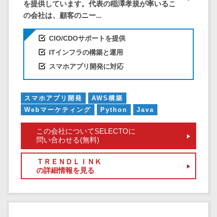
クラウドバッ
を提供しています。代表の稲澤孝規が率いるこ
電子薬歴システム>
クアップ
の会社は、顧客のニー...
不動産業界向け
デスクトップ
不動産管理サービス>
CIO/CDOサポートを提供
仮想化
ITインフラの構築と運用
不動産業務支援サービス>
IoT空調制御
スマホアプリ開発に対応
IoTプラットフ
不動産ホームページ制作>
ォーム
不動産オーナーアプリ>
IT資産管理ツー
スマホアプリ開発
AWS構築
ル
Webマーケティング
Python
Java
入居者管理アプリ>
SaaS管理ツー
用地管理システム>
ル
この会社についてSELECTOに
問い合わせる(無料)
モバイルデバ
業界・業種特化型
イス管理
保険代理店システム>
ＴＲＥＮＤＬＩＮＫ
サーバー・ネ
の詳細情報を見る
図面検索システム>
ットワーク監視
設備監視シス
施工管理アプリ>
テム
報告書作成ツール>