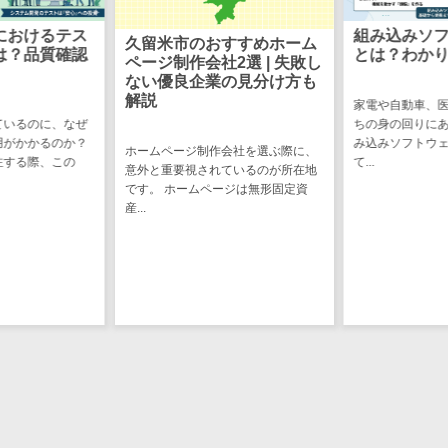
図面検索シス
テム
組み込みソフトウェア開発
システム開
すすめホーム
とは？わかりやすく解説
準委任契約
施工管理アプ
2選 | 失敗し
敗しない選
の見分け方も
リ
家電や自動車、医療機器など、私た
報告書作成ツ
ちの身の回りにある製品の多くは組
システム開発を
ール
み込みソフトウェアによって動い
負契約」と「準
会社を選ぶ際に、
て...
フィールド業
理解しておくこ
ているのが所在地
ち...
ジは無形固定資
務支援サービス
モバイルオー
ダーシステム
ホテル管理シ
ステム
HACCP管理ア
プリ
人材紹介シス
テム
人材派遣管理