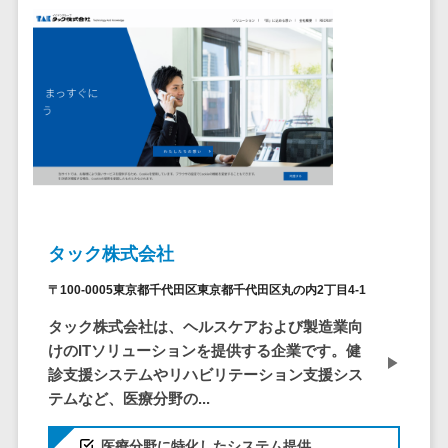
ID管理システ
ム
フィールド業務支援サービス>
システム連携
モバイルオーダーシステム>
ツール
（iPaaS）
ホテル管理システム>
クラウド接続
HACCP管理アプリ>
サービス
キッティング
人材紹介システム>
サービス
人材派遣管理システム>
情シスアウト
タック株式会社
ソーシング
園務支援システム>
〒100-0005東京都千代田区東京都千代田区丸の内2丁目4-1
セキュリティ
校務支援システム>
タック株式会社は、ヘルスケアおよび製造業向
標的型攻撃メ
Web出願システム>
けのITソリューションを提供する企業です。健
ール対策
診支援システムやリハビリテーション支援シス
バーチャル試着システム>
テムなど、医療分野の...
セキュリテ
ィ・脆弱性診断
農業支援システム>
医療分野に特化したシステム提供