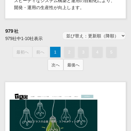
スピーディなシステム構築と運用の自動化により、
群馬県
PM
家電・電子機器>
フレームワーク
会員システム>
予約システム>
生活用品・
HubSpot>
kintone>
PMSシステム>
広島県>
山口県>
徳島県>
開発・運用の生産性が向上します。
生産管理シス
埼玉県
文房具
基幹システ
飲食店・レストラン>
スマホアプリ開発>
OBIC製品>
テム
地図・位置情報・GPSシステム>
SpringFramework
千葉県
ム(ERP)
ファッショ
香川県>
愛媛県>
高知県>
工程管理シス
流通・小売>
SpringBoot
ン・アパレ
データベース構築>
東京都
顧客管理シ
店舗システム>
福岡県>
佐賀県>
長崎県>
979
テム
社
ル (1785)
ステム
Laravel
神奈川県
商業施設・テーマパーク・複合施
AWSサーバー構築>
979社中1-10社表示
オーダーエントリーシステム>
原価管理シス
(CRM)
ペット
熊本県>
大分県>
宮崎県>
CakePHP
新潟県
設>
テム
経理/会計シ
Azureサーバー構築>
農園・農業
Ruby on Rails
映像・動画システム>
富山県
最初へ
前へ
1
2
3
4
5
鹿児島県>
沖縄県>
倉庫管理シス
美容室・サロン>
ステム
NPO・官公
Node.js
石川県
Linuxサーバー構築>
テム
シミュレーションシステム>
在庫管理シ
対応地域
庁
次へ
最後へ
エステ・ネイル>
化粧品>
Django
福井県
需要予測シス
ステム
ネットワーク構築・保守・運用>
国外>
イベント・
オークションシステム>
AngularJS
山梨県
テム
ブライダル>
病院>
POSシステ
キャンペー
情シス・社内IT支援>
React
長野県
人事（労務管理）
ム
WEBサービ
ン
クリニック>
歯科医院>
勤怠管理システム>
Vue.js
岐阜県
ス
AWS (Amazon Web Services)>
勤怠管理シ
自動車・バ
NuxtJS
整体・整骨院>
静岡県
マッチングシ
ステム
イク
労務管理システム>
運用代行
ステム
ReactNative
愛知県
生産管理シ
家電・電子
介護・福祉・老人ホーム>
製薬>
リスティング広告運用代行>
人事管理システム>
予約システム
ステム
Flutter
三重県
機器
動物病院 >
求人広告運用代行>
会員システム
マッチング
滋賀県
飲食店・レ
年末調整システム>
構築