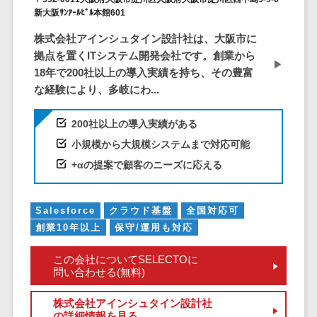
DM発送サービス>
EFOツール>
新大阪ｻﾝｱｰﾙﾋﾞﾙ本館601
テム
法務・総務
株式会社アインシュタイン設計社は、大阪市に
LP作成サービス>
電子契約シス
拠点を置くITシステム開発会社です。創業から
広告運用代行>
テム
18年で200社以上の導入実績を持ち、その豊富
な経験により、多岐にわ...
契約書レビュ
Webアンケートシステム>
ーシステム
Web接客ツール>
MAツール>
200社以上の導入実績がある
契約書管理シ
小規模から大規模システムまで対応可能
ステム
動画配信システム>
+αの提案で顧客のニーズに応える
反社チェック
SNS管理ツール>
ツール
受付システム
LINEマーケティングツール>
Salesforce
クラウド基盤
全国対応可
座席管理シス
創業10年以上
保守/運用も対応
SEOツール>
MEOツール>
テム
この会社についてSELECTOに
イベント管理システム>
入退室管理シ
問い合わせる(無料)
ステム
カスタマーサポート
CO2排出量管
株式会社アインシュタイン設計社
コールセンターCRM>
理システム
の詳細情報を見る