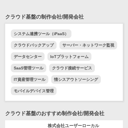
テム
RPAツール
クラウド基盤の制作会社/開発会社
帳票作成サー
ビス
物流・流通向
システム連携ツール（iPaaS）
け
クラウドバックアップ
サーバー・ネットワーク監視
車両管理シス
テム
データセンター
IoTプラットフォーム
商圏分析ツー
SaaS管理ツール
クラウド接続サービス
ル
配送管理シス
IT資産管理ツール
情シスアウトソーシング
テム
モバイルデバイス管理
バース予約シ
ステム
運送業務支援
クラウド基盤のおすすめ制作会社/開発会社
システム
アルコールチ
株式会社ユーザーローカル