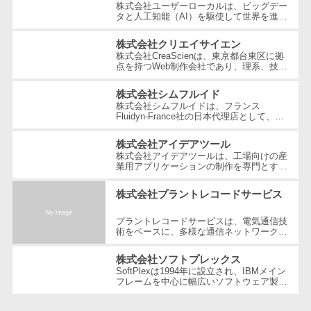
ェックアプリ
株式会社ユーザーローカルは、ビッグデー
タと人工知能（AI）を駆使して世界を進化
店舗業務支援
させることを経営理念とする、日本を代表
する技術ベンチャー企業です。国内...
システム
株式会社クリエイサイエン
株式会社CreaScienは、東京都台東区に拠
配送ルート最
点を持つWeb制作会社であり、理系、技
術、そしてWeb3の領域での強みを活かし
適化
たクリエイティブ制作を行っています。
株式会社シムフルイド
IT点呼サービス
独...
株式会社シムフルイドは、フランス
Fluidyn-France社の日本代理店として、最
医療・介護業
先端のCFD（数値流体力学）解析手法を駆
界向け
使した高精度な製品を提供しています。設
株式会社アイデアツール
立...
電子カルテ
株式会社アイデアツールは、工場向けの産
業用アプリケーションの制作を専門とする
障害福祉ソフ
ソフトウェア会社です。自動車・光学レン
ズ・バッテリー工場など多岐にわた...
ト
株式会社プラントレコードサービス
介護ソフト
プラントレコードサービスは、電気通信技
オンライン診
術をベースに、多様な通信ネットワーク構
築や維持管理の分野で豊富な経験とノウハ
療システム
ウを提供している企業です。創業以...
株式会社ソフトプレックス
オンコール代
SoftPlexは1994年に設立され、IBMメイン
フレームを中心に幅広いソフトウェア製品
行サービス
やサービスを提供する企業です。特にメイ
訪問看護ステ
ンフレーム周りの問題解決や運用の効...