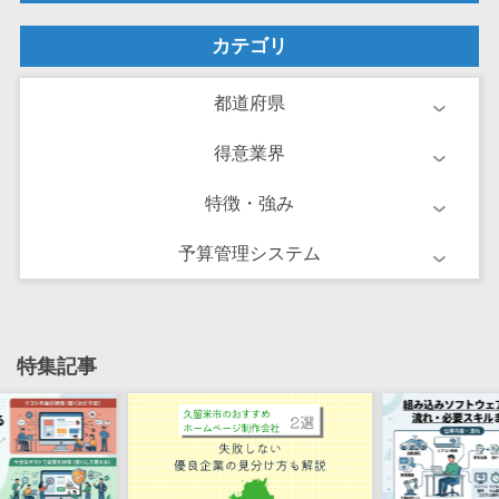
け
不動産管理サ
カテゴリ
ービス
不動産業務支
都道府県
援サービス
得意業界
不動産ホーム
ページ制作
特徴・強み
不動産オーナ
ーアプリ
予算管理システム
入居者管理ア
プリ
用地管理シス
テム
特集記事
業界・業種特
化型
保険代理店シ
ステム