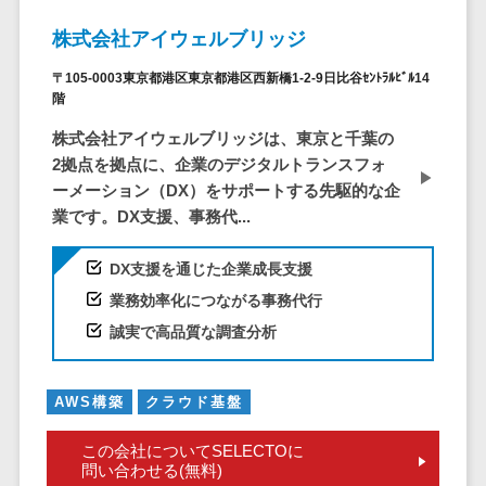
ービス
従業員満足度調査・人材定着化ツ
インフルエンサーマーケティング>
代行
保険
ール>
給与計算アウ
株式会社アイウェルブリッジ
予算管理システム
SNS運用
税理士・会
コンテンツマーケティング>
トソーシング
～100万円以下>
101～200万円>
計士
1on1ツール>
LINE運用代
〒105-0003東京都港区東京都港区西新橋1-2-9日比谷ｾﾝﾄﾗﾙﾋﾞﾙ14
年末調整アウ
SNSマーケティング>
階
行
弁護士
201～300万円>
301～500万円>
トソーシング
適性検査サービス>
YouTube運
社労士
動画マーケティング>
株式会社アイウェルブリッジは、東京と千葉の
福利厚生アウ
501～1000万円>
用代行
Web面接システム>
2拠点を拠点に、企業のデジタルトランスフォ
行政書士
トソーシング
ゲーム
ーメーション（DX）をサポートする先駆的な企
WordPress
1000～1500万円>
大学・高
エンゲージメントツール>
ソーシャルゲーム>
フリーランス
業です。DX支援、事務代...
構築・運用
校・専門学
管理システム
1500～5000万円>
ダイレクトリクルーティングサー
コンシューマーゲーム>
校
コンテン
社宅管理サー
DX支援を通じた企業成長支援
ビス>
ツ制作
5001～10000万円>
学習塾・予
ビス
その他
業務効率化につながる事務代行
コンテンツ
備校
採用代行サービス>
Web3.0>
AI>
AR/VR>
IoT>
健康管理IoTサ
10000万円以上>
誠実で高品質な調査分析
制作
保育園・幼
ービス
経理・会計・財務
補助金・助成金サポート>
ライティン
稚園
外国人就労シ
経費精算システム>
グ
葬儀・墓
ステム
AWS構築
クラウド基盤
編集・校正
石・仏壇
Web請求書システム>
産業保健サー
この会社についてSELECTOに
インタビュ
お寺・神社
ビス
帳票発行サービス>
問い合わせる(無料)
ー
ゲーム・ア