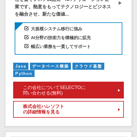
CRMツール
共有）>
業です。熱意をもってテクノロジーとビジネス
セールス
を融合させ、新たな価値...
ファイル転送サービス>
DX（SFA/MA）
遠隔接客ツー
文書管理システム>
Web電話帳>
大規模システム移行に強み
ル
AI分野の技術力を積極的に拡充
会議効率化ツール>
オンライン商
幅広い業務を一貫してサポート
談ツール
ナレッジ共有ツール>
セールスイネ
バーチャルオフィスツール>
ーブルメントツ
Java
データベース構築
クラウド基盤
ール
Python
ビジネスチャット>
名刺管理サー
この会社についてSELECTOに
デジタルサイネージソフト>
ビス
問い合わせる(無料)
インサイドセ
オンライン校正ツール>
ールス代行サー
株式会社ハレソフト
グループウェア>
社内SNS>
の詳細情報を見る
ビス
マーケティン
Web会議システム>
グ
プロジェクト管理ツール>
メール配信シ