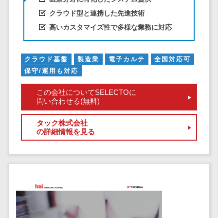
ペネトレーシ
その他業務支援サービス>
クラウド型と連携した先進技術
ョンテスト
標的型攻撃メ
高いカスタマイズ性で多様な業務に対応
データ分析・活用
ール訓練サービ
音声データ活用>
ス
議事録作成ツール>
クラウド基盤
製造業
電子カルテ
全国対応可
認証システム
保守/運用も対応
テキストマイニングツール>
ログ管理シス
テム
この会社についてSELECTOに
VOC分析ツール>
BIツール>
問い合わせる(無料)
クラウド型セ
ETLツール>
音声合成ツール>
キュリティカメ
タック株式会社
ラ
の詳細情報を見る
AI翻訳サービス>
メールセキュ
リティ
アノテーションツール>
メール・ファ
データ化サービス>
イル無害化
画像解析・画像検査>
サンドボック
ス
ブロックチェーン
委託先管理サ