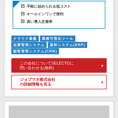
サービス
帳票作成サービス>
手軽に始められる低コスト
文書管理シス
物流・流通向け
オールインワンで便利
テム
車両管理システム>
高い導入定着率
Web電話帳
会議効率化ツ
商圏分析ツール>
ール
クラウド基盤
業務可視化ツール
配送管理システム>
ナレッジ共有
在庫管理システム
基幹システム(ERP)
ツール
バース予約システム>
顧客管理システム(CRM)
バーチャルオ
運送業務支援システム>
この会社についてSELECTOに
フィスツール
問い合わせる(無料)
ビジネスチャ
アルコールチェックアプリ>
ット
ジョブマネ株式会社
店舗業務支援システム>
の詳細情報を見る
デジタルサイ
ネージソフト
配送ルート最適化>
オンライン校
IT点呼サービス>
正ツール
グループウェ
医療・介護業界向け