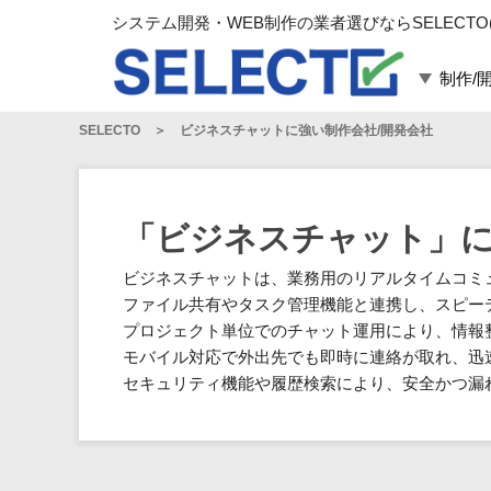
システム開発・WEB制作の業者選びならSELECTO
制作/
SELECTO
ビジネスチャットに強い制作会社/開発会社
言語・スキル
対応業務
言語
WEBサイト制作
フレームワーク
システム開発
「ビジネスチャット」に
構築
運用代行
ビジネスチャットは、業務用のリアルタイムコミ
パッケージ
コンテンツ制作
ファイル共有やタスク管理機能と連携し、スピー
コンサルティング
プロジェクト単位でのチャット運用により、情報
マーケティング
モバイル対応で外出先でも即時に連絡が取れ、迅
ゲーム
セキュリティ機能や履歴検索により、安全かつ漏
その他