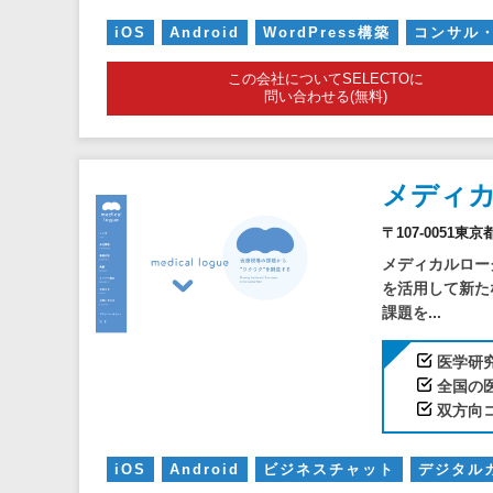
iOS
Android
WordPress構築
コンサル・
この会社についてSELECTOに
問い合わせる(無料)
メディ
〒107-0051
メディカルロー
を活用して新た
課題を...
医学研
全国の
双方向
iOS
Android
ビジネスチャット
デジタル