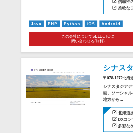
信頼性
柔軟な
Java
PHP
Python
iOS
Android
この会社についてSELECTOに
問い合わせる(無料)
シナス
〒078-127
シナスタジアデ
画、ソーシャル
地方から...
北海道
DXコ
多彩な