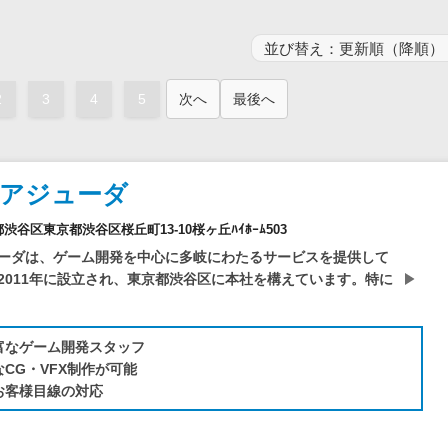
電子証明書サービス
セキュリティ
業務全般
物流・流通向け
2
3
4
5
次へ
最後へ
医療・介護業界向け
不動産業界向け
業界・業種特化型
社アジューダ
データ分析・活用
京都渋谷区東京都渋谷区桜丘町13-10桜ヶ丘ﾊｲﾎｰﾑ503
ブロックチェーン
ーダは、ゲーム開発を中心に多岐にわたるサービスを提供して
官公庁・自治体向け
2011年に設立され、東京都渋谷区に本社を構えています。特に
富なゲーム開発スタッフ
CG・VFX制作が可能
お客様目線の対応