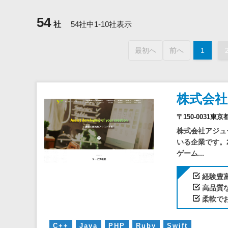
54
社
54社中1-10社表示
最初へ
前へ
1
株式会
〒150-0031東
株式会社アジュ
いる企業です。
ゲーム...
経験豊
高品質な
柔軟で
C++
Java
PHP
Ruby
Swift