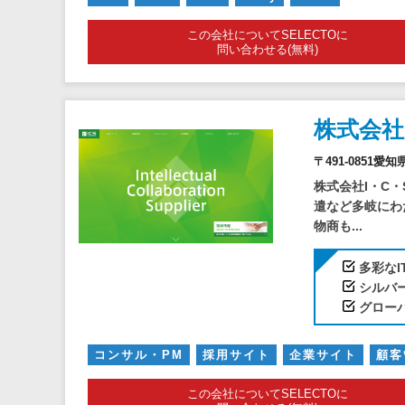
この会社についてSELECTOに
問い合わせる(無料)
株式会社
〒491-0851愛
株式会社I・C
遣など多岐にわ
物商も...
多彩な
シルバ
グロー
コンサル・PM
採用サイト
企業サイト
顧客
この会社についてSELECTOに