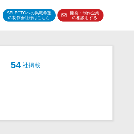
SELECTOへの掲載希望
開発・制作企業
の制作会社様はこちら
の相談をする
得意分野・特徴
得意業界
特徴・強み
54
社掲載
予算管理システム