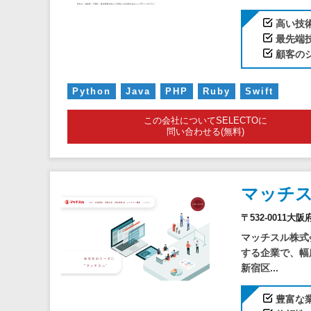
高い技
最先端
顧客の
Python
Java
PHP
Ruby
Swift
この会社についてSELECTOに
問い合わせる(無料)
マッチ
〒532-0011
マッチスル株式
する企業で、幅
新宿区...
豊富な