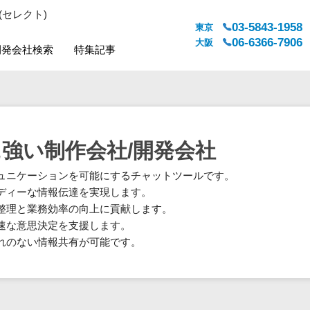
(セレクト)
03-5843-1958
東京
06-6366-7906
大阪
開発会社検索
特集記事
システムジャンル
対応地域
販売管理・生産管理
全国
WEBサービス
都道府県
強い制作会社/開発会社
人事（労務管理）
対応地域
ュニケーションを可能にするチャットツールです。
人事（採用・評価・教育）
ディーな情報伝達を実現します。
経理・会計・財務
整理と業務効率の向上に貢献します。
法務・総務
速な意思決定を支援します。
販売管理システム
れのない情報共有が可能です。
マーケティング
カスタマーサポート
コミュニケーション