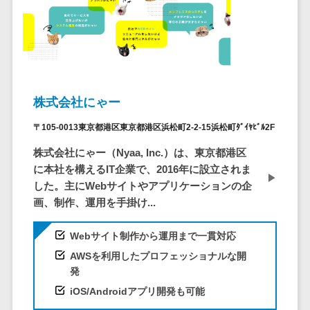
ID管理システ
ム
フィールド業務支援サービス>
システム連携
モバイルオーダーシステム>
ツール
（iPaaS）
ホテル管理システム>
クラウド接続
株式会社にゃー
HACCP管理アプリ>
サービス
〒105-0013東京都港区東京都港区浜松町2-2-15浜松町ﾀﾞｲﾔﾋﾞﾙ2F
キッティング
人材紹介システム>
サービス
株式会社にゃー（Nyaa, Inc.）は、東京都港区
人材派遣管理システム>
情シスアウト
に本社を構えるIT企業で、2016年に設立されま
ソーシング
した。主にWebサイトやアプリケーションの企
園務支援システム>
画、制作、運用を手掛け...
セキュリティ
校務支援システム>
Webサイト制作から運用まで一貫対応
標的型攻撃メ
Web出願システム>
AWSを利用したプロフェッショナルな開
ール対策
バーチャル試着システム>
発
セキュリテ
iOS/Androidアプリ開発も可能
ィ・脆弱性診断
農業支援システム>