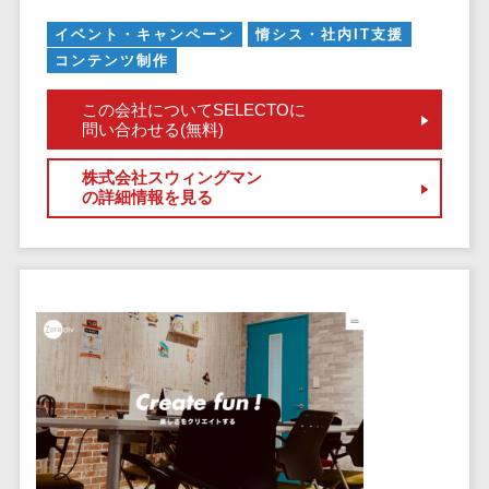
健康管理IoTサービス>
労務管理シス
介護・福
長崎県
デジタルカタログ・電子書籍>
ネットワー
テム
芸能・アーティスト・音楽>
イベント・キャンペーン
情シス・社内IT支援
祉・老人ホ
外国人就労システム>
熊本県
ク構築・保
コンテンツ制作
コンサルティング
人事管理シス
ーム
特徴・強み
大分県
守・運用
産業保健サービス>
Web戦略/企画>
テム
製薬
Pマーク取得>
この会社についてSELECTOに
宮崎県
情シス・社
年末調整シス
問い合わせる(無料)
マイナンバー>
動物病院
ブランディング>
内IT支援
鹿児島県
英語での応対可能>
テム
不動産・マ
AWS
人事（採用・評価・教育）
プロモーション>
沖縄県
株式会社スウィングマン
健康管理シス
ンション
アワード表彰歴あり>
の詳細情報を見る
(Amazon
タレントマネジメントシステム>
テム
対応地域
EC・ネットショップ戦略>
建設・工務
Web
全国対応可>
創業10年以上>
ストレスチェ
人事評価システム>
店・住宅・
Services)
SEO対策>
ックサービス
国外
リフォーム
スタッフ数20人以上>
運用代行
採用管理システム>
シフト管理シ
EFO(入力フォーム最適化)>
ホテル・旅
スタッフ数50人以上>
ステム
eラーニング（システム）>
館
リスティン
コンバージョン率改善>
SNS>
業務可視化ツ
アジャイル開発>
UI/UXに強い>
旅行・観光
グ広告運用
eラーニング（コンテンツ）>
ール
事業戦略>
代行
スポーツ・
保守/運用も対応>
給与計算ソフ
DX人材研修サービス>
アウトドア
求人広告運
マーケティング
ト
要件定義から対応>
用代行
銀行・地
リファレンスチェックサービス>
Webマーケティング>
給与前払いサ
銀・証券
Indeed運用
レベニューシェア可能>