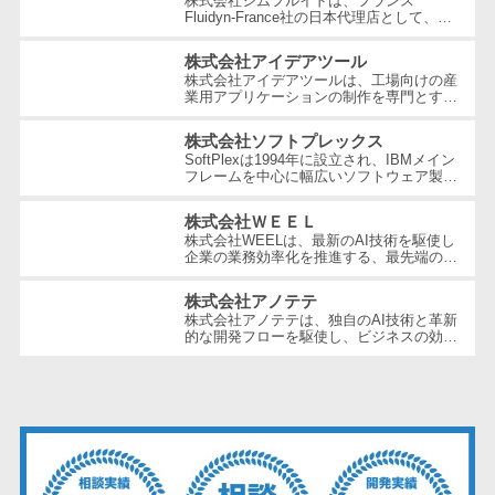
株式会社シムフルイドは、フランス
ェックアプリ
Fluidyn-France社の日本代理店として、最
先端のCFD（数値流体力学）解析手法を駆
店舗業務支援
使した高精度な製品を提供しています。設
株式会社アイデアツール
システム
立...
株式会社アイデアツールは、工場向けの産
配送ルート最
業用アプリケーションの制作を専門とする
ソフトウェア会社です。自動車・光学レン
適化
ズ・バッテリー工場など多岐にわた...
株式会社ソフトプレックス
IT点呼サービス
SoftPlexは1994年に設立され、IBMメイン
フレームを中心に幅広いソフトウェア製品
医療・介護業
やサービスを提供する企業です。特にメイ
ンフレーム周りの問題解決や運用の効...
界向け
株式会社ＷＥＥＬ
株式会社WEELは、最新のAI技術を駆使し
電子カルテ
企業の業務効率化を推進する、最先端のAI
プロフェッショナル集団です。AIエージェ
障害福祉ソフ
ント開発や生成AIコンサルティングを...
株式会社アノテテ
ト
株式会社アノテテは、独自のAI技術と革新
介護ソフト
的な開発フローを駆使し、ビジネスの効率
化、売上寄与、新規ビジネスの創出を支援
オンライン診
しています。特に、日本語に特化し...
療システム
オンコール代
行サービス
訪問看護ステ