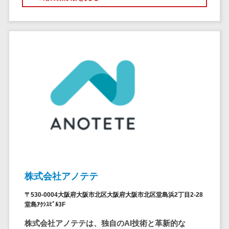
ステム
電子証明書サービス
デジタル資産
電子証明書サービス>
管理システム
データセンター>
クラウド基盤>
商品情報管理
システム
クローニングツール>
チケット管理
データセンター監視自動化>
システム
SNSキャンペ
クラウドバックアップ>
ーンツール
デスクトップ仮想化>
予約管理シス
テム
IoT空調制御>
広告効果測定
IoTプラットフォーム>
ツール
株式会社アノテテ
リード獲得ツ
IT資産管理ツール>
〒530-0004大阪府大阪市北区大阪府大阪市北区堂島浜2丁目2-28
ール
堂島ｱｸｼｽﾋﾞﾙ3F
SaaS管理ツール>
DM発送サービ
株式会社アノテテは、独自のAI技術と革新的な
ス
モバイルデバイス管理>