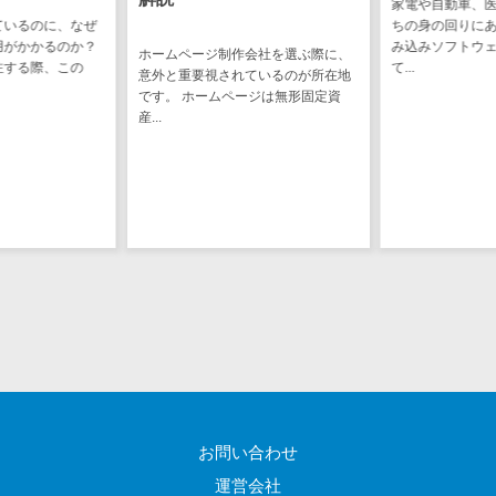
家電や自動車、医療機器など、私た
図面検索シス
ちの身の回りにある製品の多くは組
システム開発を
テム
み込みソフトウェアによって動い
負契約」と「準
会社を選ぶ際に、
施工管理アプ
て...
理解しておくこ
ているのが所在地
リ
ち...
ジは無形固定資
報告書作成ツ
ール
フィールド業
務支援サービス
モバイルオー
ダーシステム
ホテル管理シ
ステム
HACCP管理ア
プリ
人材紹介シス
テム
お問い合わせ
人材派遣管理
運営会社