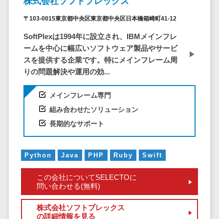
株式会社ソフトプレックス
CRMツール
共有）>
セールス
〒103-0015東京都中央区東京都中央区日本橋箱崎町41-12
ファイル転送サービス>
DX（SFA/MA）
SoftPlexは1994年に設立され、IBMメインフレ
遠隔接客ツー
文書管理システム>
Web電話帳>
ームを中心に幅広いソフトウェア製品やサービ
ル
スを提供する企業です。特にメインフレーム周
会議効率化ツール>
オンライン商
りの問題解決や運用の効...
談ツール
ナレッジ共有ツール>
セールスイネ
メインフレーム専門
バーチャルオフィスツール>
ーブルメントツ
組み合わせたソリューション
ール
ビジネスチャット>
長期的なサポート
名刺管理サー
デジタルサイネージソフト>
ビス
インサイドセ
Python
Java
PHP
Ruby
Swift
オンライン校正ツール>
ールス代行サー
この会社についてSELECTOに
グループウェア>
社内SNS>
ビス
問い合わせる(無料)
マーケティン
Web会議システム>
グ
株式会社ソフトプレックス
プロジェクト管理ツール>
の詳細情報を見る
メール配信シ