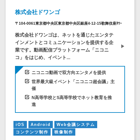
DM発送サービス>
EFOツール>
テム
株式会社ドワンゴ
法務・総務
LP作成サービス>
〒104-0061東京都中央区東京都中央区銀座4-12-15歌舞伎座ﾀﾜｰ
電子契約シス
広告運用代行>
テム
株式会社ドワンゴは、ネットを通じたエンタテ
契約書レビュ
Webアンケートシステム>
インメントとコミュニケーションを提供する企
ーシステム
業です。動画配信プラットフォーム「ニコニ
Web接客ツール>
MAツール>
契約書管理シ
コ」をはじめ、イベント...
ステム
動画配信システム>
ニコニコ動画で双方向エンタメを提供
反社チェック
SNS管理ツール>
ツール
世界最大級イベント「ニコニコ超会議」主
催
受付システム
LINEマーケティングツール>
N高等学校とS高等学校でネット教育を推
座席管理シス
SEOツール>
MEOツール>
進
テム
イベント管理システム>
入退室管理シ
ステム
iOS
Android
Web会議システム
カスタマーサポート
CO2排出量管
コンテンツ制作
映像制作
コールセンターCRM>
理システム