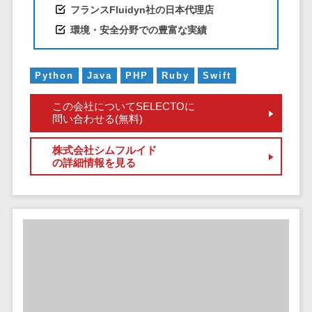
サービス
帳票作成サービス>
フランスFluidyn社の日本代理店
文書管理シス
環境・安全分野での豊富な実績
物流・流通向け
テム
車両管理システム>
Web電話帳
Python
Java
PHP
Ruby
Swift
会議効率化ツ
商圏分析ツール>
ール
この会社についてSELECTOに
配送管理システム>
ナレッジ共有
問い合わせる(無料)
ツール
バース予約システム>
株式会社シムフルイド
バーチャルオ
運送業務支援システム>
の詳細情報を見る
フィスツール
ビジネスチャ
アルコールチェックアプリ>
ット
店舗業務支援システム>
デジタルサイ
ネージソフト
配送ルート最適化>
オンライン校
IT点呼サービス>
正ツール
グループウェ
医療・介護業界向け