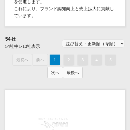
群馬県
を促進します。
PM
家電・電子機器>
フレームワーク
会員システム>
予約システム>
生活用品・
HubSpot>
kintone>
PMSシステム>
広島県>
山口県>
徳島県>
これにより、ブランド認知向上と売上拡大に貢献し
生産管理シス
埼玉県
文房具
基幹システ
飲食店・レストラン>
スマホアプリ開発>
OBIC製品>
ています。
テム
地図・位置情報・GPSシステム>
SpringFramework
千葉県
ム(ERP)
ファッショ
香川県>
愛媛県>
高知県>
工程管理シス
流通・小売>
SpringBoot
ン・アパレ
データベース構築>
東京都
顧客管理シ
店舗システム>
福岡県>
佐賀県>
長崎県>
テム
ル (1785)
ステム
Laravel
神奈川県
商業施設・テーマパーク・複合施
AWSサーバー構築>
オーダーエントリーシステム>
54
社
原価管理シス
(CRM)
ペット
熊本県>
大分県>
宮崎県>
CakePHP
新潟県
設>
テム
54社中1-10社表示
経理/会計シ
Azureサーバー構築>
農園・農業
Ruby on Rails
映像・動画システム>
富山県
鹿児島県>
沖縄県>
倉庫管理シス
美容室・サロン>
ステム
NPO・官公
Node.js
石川県
Linuxサーバー構築>
最初へ
前へ
1
2
3
4
5
テム
シミュレーションシステム>
在庫管理シ
対応地域
庁
エステ・ネイル>
化粧品>
Django
福井県
需要予測シス
ステム
ネットワーク構築・保守・運用>
国外>
イベント・
オークションシステム>
次へ
最後へ
AngularJS
山梨県
テム
ブライダル>
病院>
POSシステ
キャンペー
情シス・社内IT支援>
React
長野県
人事（労務管理）
ム
WEBサービ
ン
クリニック>
歯科医院>
勤怠管理システム>
Vue.js
岐阜県
ス
AWS (Amazon Web Services)>
勤怠管理シ
自動車・バ
NuxtJS
整体・整骨院>
静岡県
マッチングシ
ステム
イク
労務管理システム>
運用代行
ステム
ReactNative
愛知県
生産管理シ
家電・電子
介護・福祉・老人ホーム>
製薬>
リスティング広告運用代行>
人事管理システム>
予約システム
ステム
Flutter
三重県
機器
動物病院 >
求人広告運用代行>
会員システム
マッチング
滋賀県
飲食店・レ
年末調整システム>
構築