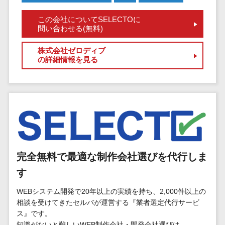
マイナンバー
コピーライ
ニメ・おも
請求書受領サービス>
人事（採用・
この会社についてSELECTOに
ティング・
ちゃ
問い合わせる(無料)
評価・教育）
電子帳簿保存サービス>
ネーミング
芸能・アー
写真撮影
ティスト・
予算管理システム>
会計ソフト>
株式会社ゼロディブ
タレントマネ
の詳細情報を見る
音楽
映像制作
ジメントシステ
会計システム>
特徴・強
グラフィッ
ム
み
出張管理システム>
クデザイン
人事評価シス
(2D・3D)
Pマーク取
テム
ファクタリングサービス>
得
アニメーシ
採用管理シス
ョン
債権管理システム>
英語での応
テム
対可能
イラスト
eラーニング
債務管理システム>
アワード表
完全無料で最適な制作会社選びを代行しま
ロゴ制作
（システム）
彰歴あり
固定資産管理システム>
デジタルカ
す
eラーニング
全国対応可
タログ・電
（コンテンツ）
経理アウトソーシング>
WEBシステム開発で20年以上の実績を持ち、2,000件以上の
子書籍
創業10年以
DX人材研修サ
相談を受けてきたセルバが運営する『業者選定代行サービ
振込代行サービス>
上
コンサル
ービス
ス』です。
スタッフ数
ティング
知識がないと難しいWEB制作会社・開発会社選びは
リファレンス