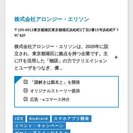
仮想通貨>
NFT>
ービス
官公庁・自治体向け
WAF
株式会社アロンジー・エリソン
GIS（地理情報システム）>
URLフィルタ
〒105-0013東京都港区東京都港区浜松町2丁目2番15号浜松町ﾀﾞｲ
リング
公共施設予約システム>
ﾔﾋﾞﾙ2F
エンドポイン
その他官公庁・自治体向け>
株式会社アロンジー・エリソンは、2020年に設
トセキュリティ
立され、東京都港区に拠点を持つ企業です。主
（EDR）
にITを活用した「物語」の力でクリエイション
CASB
とユーザをつなぎ、優...
ファイル暗号
化
「謎解きは親友と」を開発
電話認証サー
オリジナルストーリー提供
ビス
広告・eコマース仲介
DLPツール
UTM
不正検知サー
iOS
Android
スマホアプリ開発
ビス
イベント・キャンペーン
ゲーム・アニメ・おもちゃ