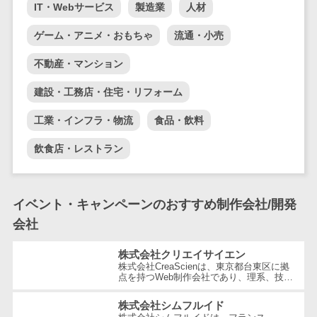
テム
IT・Webサービス
製造業
人材
RPAツール
ゲーム・アニメ・おもちゃ
流通・小売
帳票作成サー
ビス
不動産・マンション
物流・流通向
建設・工務店・住宅・リフォーム
け
車両管理シス
工業・インフラ・物流
食品・飲料
テム
飲食店・レストラン
商圏分析ツー
ル
配送管理シス
イベント・キャンペーンのおすすめ制作会社/開発
テム
会社
バース予約シ
ステム
株式会社クリエイサイエン
株式会社CreaScienは、東京都台東区に拠
運送業務支援
点を持つWeb制作会社であり、理系、技
システム
術、そしてWeb3の領域での強みを活かし
たクリエイティブ制作を行っています。
アルコールチ
株式会社シムフルイド
独...