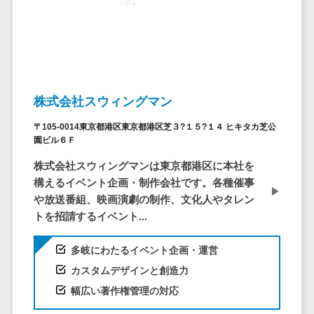
システム
ストラン
PMSシステム
AWS構築
京都府
不動産・マンション>
Indeed運用代行>
SNS運用>
健康管理システム>
ポータルサ
流通・小売
地図・位置情
Linux構築
大阪府
建設・工務店・住宅・リフォーム>
LINE運用代行>
イト(データ
報・GPSシステ
ストレスチェックサービス>
商業施設・
WindowsServer構
兵庫県
ベース型)
ム
テーマパー
ホテル・旅館>
旅行・観光>
築
YouTube運用代行>
奈良県
シフト管理システム>
会員システ
ク・複合施
店舗システム
Azure構築
和歌山県
スポーツ・アウトドア>
WordPress構築・運用>
ム
設
業務可視化ツール>
オーダーエン
株式会社スウィングマン
Oracle
鳥取県
予約システ
美容室・サ
トリーシステム
銀行・地銀・証券>
保険>
コンテンツ制作
給与計算ソフト>
パッケージ
島根県
〒105-0014東京都港区東京都港区芝３?１５?１４ ヒキタカ芝公
ム
ロン
映像・動画シ
コンテンツ制作>
ライティング>
園ビル６Ｆ
SAP
税理士・会計士>
弁護士>
岡山県
スマホアプ
エステ・ネ
給与前払いサービス>
ステム
編集・校正>
インタビュー>
Salesforce
株式会社スウィングマンは東京都港区に本社を
リ開発
広島県
イル
シミュレーシ
社労士>
行政書士>
給与計算アウトソーシング>
構えるイベント企画・制作会社です。各種催事
Access
データベー
山口県
化粧品
ョンシステム
コピーライティング・ネーミング>
や放送番組、映画演劇の制作、文化人やタレン
大学・高校・専門学校>
ス構築
HubSpot
年末調整アウトソーシング>
徳島県
ブライダル
オークション
トを招請するイベント...
写真撮影>
映像制作>
AWSサーバ
kintone
システム
香川県
学習塾・予備校>
病院
福利厚生アウトソーシング>
ー構築
OBIC製品
グラフィックデザイン(2D・3D)>
愛媛県
人事（労務管
クリニック
多岐にわたるイベント企画・運営
保育園・幼稚園>
Azureサー
フリーランス管理システム>
理）
高知県
歯科医院
カスタムデザインと創造力
アニメーション>
イラスト>
バー構築
葬儀・墓石・仏壇>
お寺・神社>
勤怠管理シス
福岡県
整体・整骨
社宅管理サービス>
幅広い著作権管理の対応
Linuxサー
テム
ロゴ制作>
院
佐賀県
ゲーム・アニメ・おもちゃ>
バー構築