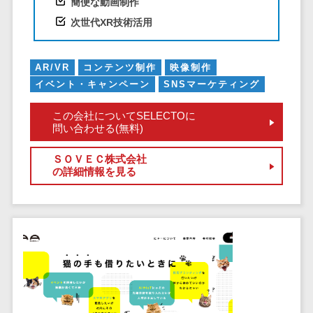
簡便な動画制作
クラウドバッ
電子薬歴システム>
クアップ
次世代XR技術活用
不動産業界向け
デスクトップ
不動産管理サービス>
仮想化
AR/VR
コンテンツ制作
映像制作
不動産業務支援サービス>
IoT空調制御
イベント・キャンペーン
SNSマーケティング
IoTプラットフ
不動産ホームページ制作>
ォーム
この会社についてSELECTOに
問い合わせる(無料)
不動産オーナーアプリ>
IT資産管理ツー
ル
入居者管理アプリ>
ＳＯＶＥＣ株式会社
SaaS管理ツー
の詳細情報を見る
用地管理システム>
ル
モバイルデバ
業界・業種特化型
イス管理
保険代理店システム>
サーバー・ネ
図面検索システム>
ットワーク監視
設備監視シス
施工管理アプリ>
テム
報告書作成ツール>