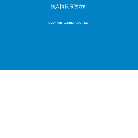
システム
個人情報保護方針
園務支援シス
テム
Copyright (C)SELVA Co., Ltd.
校務支援シス
テム
Web出願シス
テム
バーチャル試
着システム
農業支援シス
テム
その他業務支
援サービス
データ分析・
活用
音声データ活
用