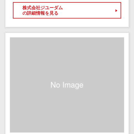
セールスイネーブルメントツール>
ゲーム
テム
株式会社ジユーダム
コンシュー
の詳細情報を見る
ファクタリン
名刺管理サービス>
マーゲーム
グサービス
インサイドセールス代行サービス>
その他
債権管理シス
Web3.0
テム
マーケティング
AI
メール配信システム>
債務管理シス
テム
AR/VR
デジタル資産管理システム>
固定資産管理
IoT
システム
商品情報管理システム>
補助金・助
経理アウトソ
成金サポー
チケット管理システム>
ーシング
ト
SNSキャンペーンツール>
振込代行サー
ビス
予約管理システム>
請求代行サー
広告効果測定ツール>
ビス
送金サービス
リード獲得ツール>
税務申告シス