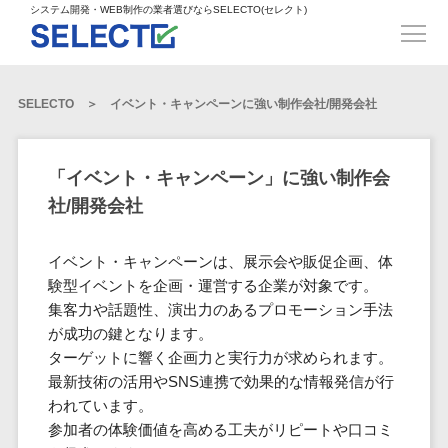
得意業界
ECサイト構築>
ECカートシステム>
システム開発・WEB制作の業者選びならSELECTO(セレクト)
都道府県
SpringFramework>
SpringBoot>
人材>
製造業>
システム開発
北海道>
青森県>
岩手県>
販売管理システム>
言語・スキル
対応業務
システムジ
対応地域
得意分
Laravel>
CakePHP>
工業・インフラ・物流>
コンサル・PM>
宮城県>
秋田県>
山形県>
言語
WEBサイ
ャンル
全国
野・特徴
受注・発注管理システム>
Ruby on Rails>
Node.js>
食品・飲料>
IT・Webサービス>
SELECTO
イベント・キャンペーンに強い制作会社/開発会社
基幹システム(ERP)>
ト制作
Python
全国
販売管理・生
得意業界
福島県>
茨城県>
栃木県>
購買管理システム>
LP制作
産管理
Django>
AngularJS>
React>
Java
都道府県
インテリア・雑貨>
顧客管理システム(CRM)>
群馬県>
埼玉県>
千葉県>
ERP（基幹業
人材
オウンドメ
生産管理システム>
PHP
Vue.js>
NuxtJS>
「イベント・キャンペーン」に強い制作会
ベビー・キッズ>
経理/会計システム>
務システム）
ディア
製造業
北海道
Ruby
東京都>
神奈川県>
新潟県>
社/開発会社
工程管理システム>
在庫管理シス
ReactNative>
Flutter>
採用サイト
工業・イン
生活用品・文房具>
青森県
在庫管理システム>
Swift
富山県>
石川県>
福井県>
テム
フラ・物流
企業サイト
原価管理システム>
岩手県
Perl
構築
ファッション・アパレル (1785)>
イベント・キャンペーンは、展示会や販促企画、体
POSシステム>
ECカートシス
食品・飲料
WordPress
山梨県>
長野県>
岐阜県>
AWS構築>
Linux構築>
宮城県
C++
倉庫管理システム>
験型イベントを企画・運営する企業が対象です。
テム
構築
ペット>
農園・農業>
IT・Webサ
勤怠管理システム>
秋田県
集客力や話題性、演出力のあるプロモーション手法
Go
静岡県>
愛知県>
三重県>
WindowsServer構築>
販売管理シス
需要予測システム>
ービス
ECサイト構
が成功の鍵となります。
山形県
NPO・官公庁>
Kotlin
生産管理システム>
テム
築
インテリ
滋賀県>
京都府>
大阪府>
Azure構築>
Oracle>
ターゲットに響く企画力と実行力が求められます。
WEBサービス
福島県
VBA
受注・発注管
ア・雑貨
イベント・キャンペーン>
マッチングシステム>
システム
最新技術の活用やSNS連携で効果的な情報発信が行
マッチングシステム>
茨城県
兵庫県>
奈良県>
和歌山県>
パッケージ
iOS
理システム
開発
われています。
ベビー・キ
自動車・バイク>
ポータルサイト(データベース型)>
SAP>
Salesforce>
Access>
栃木県
Android
購買管理シス
予約システム>
会員システム>
参加者の体験価値を高める工夫がリピートや口コミ
ッズ
コンサル・
鳥取県>
島根県>
岡山県>
テム