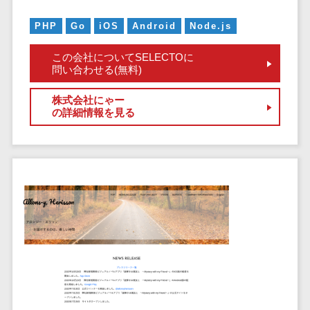
ペネトレーシ
その他業務支援サービス>
ョンテスト
PHP
Go
iOS
Android
Node.js
標的型攻撃メ
データ分析・活用
ール訓練サービ
音声データ活用>
この会社についてSELECTOに
問い合わせる(無料)
ス
議事録作成ツール>
認証システム
株式会社にゃー
テキストマイニングツール>
ログ管理シス
の詳細情報を見る
テム
VOC分析ツール>
BIツール>
クラウド型セ
ETLツール>
音声合成ツール>
キュリティカメ
ラ
AI翻訳サービス>
メールセキュ
リティ
アノテーションツール>
メール・ファ
データ化サービス>
イル無害化
画像解析・画像検査>
サンドボック
ス
ブロックチェーン
委託先管理サ