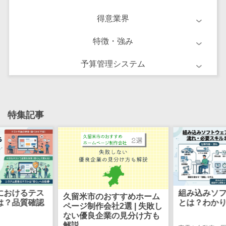
け
得意業界
不動産管理サ
ービス
特徴・強み
不動産業務支
援サービス
予算管理システム
不動産ホーム
ページ制作
不動産オーナ
ーアプリ
特集記事
入居者管理ア
プリ
用地管理シス
テム
業界・業種特
化型
組み込みソフトウェア開発
システム開
すすめホーム
とは？わかりやすく解説
保険代理店シ
準委任契約
2選 | 失敗し
敗しない選
の見分け方も
ステム