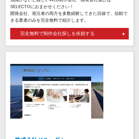
請求代行サービス>
20人以上
SELECTOにおまかせください！
チェックサービ
送金サービス>
開発会社、発注者の両方を多数経験してきた目線で、信頼で
Web戦略/企
スタッフ数
ス
きる業者のみを完全無料で紹介します。
画
50人以上
従業員満足度
税務申告システム>
ブランディ
アジャイル
調査・人材定着
完全無料で制作会社探しを依頼する
法務・総務
ング
開発
化ツール
電子契約システム>
プロモーシ
UI/UXに強
1on1ツール
ョン
い
適性検査サー
契約書レビューシステム>
EC・ネット
保守/運用も
ビス
契約書管理システム>
ショップ戦
対応
Web面接シス
略
要件定義か
テム
反社チェックツール>
SEO対策
ら対応
エンゲージメ
受付システム>
EFO(入力フ
レベニュー
ントツール
ォーム最適
シェア可能
座席管理システム>
ダイレクトリ
化)
クルーティング
予算管理
入退室管理システム>
コンバージ
サービス
システム
ョン率改善
採用代行サー
CO2排出量管理システム>
SNS
～100万円
ビス