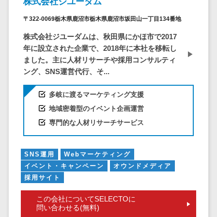
株式会社ジユーダム
株主総会ツール>
以下
事業戦略
経理・会計・
〒322-0069栃木県鹿沼市栃木県鹿沼市坂田山一丁目134番地
101～200万
ISMS管理ツール>
財務
マーケテ
円
ィング
経費精算シス
株式会社ジユーダムは、秋田県にかほ市で2017
リーガルリサーチサービス>
201～300万
テム
Webマーケ
年に設立された企業で、2018年に本社を移転し
円
ティング
ました。主に人材リサーチや採用コンサルティ
安否確認サービス>
Web請求書シ
301～500万
ング、SNS運営代行、そ...
ステム
インフルエ
クラウドPBX>
円
ンサーマー
帳票発行サー
多岐に渡るマーケティング支援
ケティング
501～1000
ビス
オンラインアシスタント>
万円
地域密着型のイベント企画運営
コンテンツ
請求書受領サ
会議室予約システム>
マーケティ
1000～
専門的な人材リサーチサービス
ービス
ング
1500万円
販売管理システム
電子帳簿保存
SNSマーケ
SFAツール>
CRMツール>
1500～
サービス
SNS運用
Webマーケティング
ティング
5000万円
予算管理シス
イベント・キャンペーン
オウンドメディア
セールスDX（SFA/MA）>
動画マーケ
5001～
テム
採用サイト
ティング
10000万円
遠隔接客ツール>
会計ソフト
10000万円
この会社についてSELECTOに
ゲーム
会計システム
オンライン商談ツール>
問い合わせる(無料)
以上
ソーシャル
出張管理シス