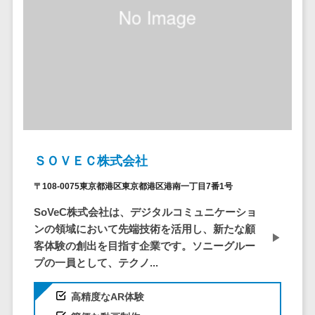
ア
電子カルテ>
障害福祉ソフト>
社内SNS
介護ソフト>
Web会議シス
オンライン診療システム>
テム
プロジェクト
オンコール代行サービス>
管理ツール
訪問看護ステーション向けサービ
電子証明書サ
ス>
ービス
電子証明書サ
健康診断システム>
ＳＯＶＥＣ株式会社
ービス
診療予約システム>
〒108-0075東京都港区東京都港区港南一丁目7番1号
データセンタ
ー
歯科向け電子カルテ>
SoVeC株式会社は、デジタルコミュニケーショ
クラウド基盤
ンの領域において先端技術を活用し、新たな顧
歯科予約システム>
客体験の創出を目指す企業です。ソニーグルー
クローニング
プの一員として、テクノ...
ツール
リハビリ管理システム>
データセンタ
医薬品在庫管理システム>
高精度なAR体験
ー監視自動化