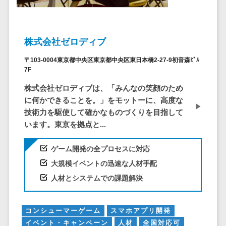
ービス
従業員満足度調査・人材定着化ツ
インフルエンサーマーケティング>
代行
保険
ール>
給与計算アウ
予算管理システム
SNS運用
税理士・会
コンテンツマーケティング>
トソーシング
～100万円以下>
101～200万円>
計士
1on1ツール>
LINE運用代
株式会社ゼロディブ
年末調整アウ
SNSマーケティング>
行
弁護士
201～300万円>
301～500万円>
トソーシング
適性検査サービス>
〒103-0004東京都中央区東京都中央区東日本橋2-27-9初音森ﾋﾞﾙ
YouTube運
社労士
動画マーケティング>
福利厚生アウ
501～1000万円>
7F
用代行
Web面接システム>
行政書士
トソーシング
ゲーム
株式会社ゼロディブは、「みんなの笑顔のため
WordPress
1000～1500万円>
大学・高
エンゲージメントツール>
ソーシャルゲーム>
フリーランス
に何かできることを。」をモットーに、高度な
構築・運用
校・専門学
管理システム
1500～5000万円>
技術力を駆使して確かなものづくりを目指して
ダイレクトリクルーティングサー
コンシューマーゲーム>
校
コンテン
社宅管理サー
います。東京を拠点と...
ビス>
ツ制作
5001～10000万円>
学習塾・予
ビス
その他
コンテンツ
備校
採用代行サービス>
Web3.0>
AI>
AR/VR>
IoT>
健康管理IoTサ
ゲーム開発の全プロセスに対応
10000万円以上>
制作
保育園・幼
ービス
大規模イベントの迅速な人材手配
経理・会計・財務
補助金・助成金サポート>
ライティン
稚園
外国人就労シ
経費精算システム>
人材とシステムでの課題解決
グ
葬儀・墓
ステム
編集・校正
石・仏壇
Web請求書システム>
産業保健サー
インタビュ
お寺・神社
コンシューマーゲーム
スマホアプリ開発
ビス
帳票発行サービス>
ー
イベント・キャンペーン
人材
全国対応可
ゲーム・ア