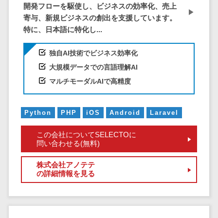
開発フローを駆使し、ビジネスの効率化、売上
EFOツール
寄与、新規ビジネスの創出を支援しています。
サーバー・ネットワーク監視>
LP作成サービ
特に、日本語に特化し...
ス
設備監視システム>
広告運用代行
独自AI技術でビジネス効率化
ID管理システム>
Webアンケー
大規模データでの言語理解AI
システム連携ツール（iPaaS）>
トシステム
マルチモーダルAIで高精度
Web接客ツー
クラウド接続サービス>
ル
キッティングサービス>
Python
PHP
iOS
Android
Laravel
MAツール
動画配信シス
情シスアウトソーシング>
この会社についてSELECTOに
テム
問い合わせる(無料)
セキュリティ
SNS管理ツー
標的型攻撃メール対策>
株式会社アノテテ
ル
の詳細情報を見る
LINEマーケテ
セキュリティ・脆弱性診断>
ィングツール
ペネトレーションテスト>
SEOツール