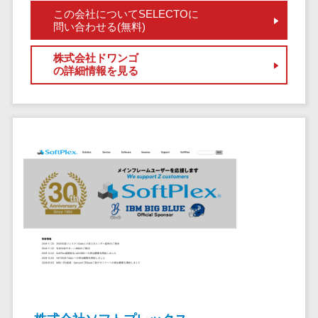
この会社についてSELECTOに
自動音声応答システム(IVR)>
株主総会ツー
問い合わせる(無料)
ル
AI自動電話応答>
ISMS管理ツー
株式会社ドワンゴ
の詳細情報を見る
コールセンター音声認識>
ル
リーガルリサ
カスタマーサクセスツール>
ーチサービス
ITサービスマネジメントツール>
安否確認サー
ビス
問い合わせ管理システム>
クラウドPBX
遠隔サポートツール>
オンラインア
シスタント
コールセンター代行サービス>
会議室予約シ
通話録音・解析システム>
ステム
販売管理シス
チャットボット>
FAQシステム>
テム
コミュニケーション
SFAツール
オンラインストレージ（ファイル