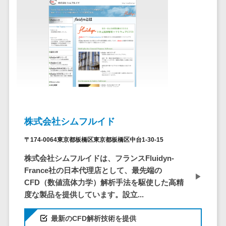
問い合わせ管
電話認証サービス>
DLPツール>
理システム
UTM>
不正検知サービス>
遠隔サポート
ツール
業務全般
業務標準化ツール>
コールセンタ
ー代行サービス
FAX配信システム>
通話録音・解
析システム
FAX受信サービス>
チャットボッ
帳票配信サービス>
株式会社シムフルイド
ト
BPMツール>
FAQシステム
〒174-0064東京都板橋区東京都板橋区中台1-30-15
コミュニケー
ChatGPTサービス>
株式会社シムフルイドは、フランスFluidyn-
ション
France社の日本代理店として、最先端の
ワークフローシステム>
オンラインス
CFD（数値流体力学）解析手法を駆使した高精
トレージ（ファ
マニュアル作成ツール>
度な製品を提供しています。設立...
イル共有）
物品管理システム>
RPAツール>
ファイル転送
最新のCFD解析技術を提供