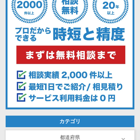
ーション向けサ
ービス
健康診断シス
テム
診療予約シス
テム
歯科向け電子
カルテ
歯科予約シス
テム
リハビリ管理
システム
医薬品在庫管
理システム
電子薬歴シス
カテゴリ
テム
不動産業界向
都道府県