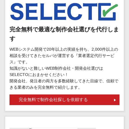
標的型攻撃メール訓練サービス>
MEOツール
イベント管理
認証システム>
システム
ログ管理システム>
カスタマーサ
完全無料で最適な制作会社選びを代行しま
ポート
クラウド型セキュリティカメラ>
す
コールセンタ
メールセキュリティ>
ーCRM
WEBシステム開発で20年以上の実績を持ち、2,000件以上の
自動音声応答
相談を受けてきたセルバが運営する『業者選定代行サービ
メール・ファイル無害化>
システム(IVR)
ス』です。
知識がないと難しいWEB制作会社・開発会社選びは
サンドボックス>
AI自動電話応
SELECTOにおまかせください！
答
委託先管理サービス>
WAF>
開発会社、発注者の両方を多数経験してきた目線で、信頼で
コールセンタ
きる業者のみを完全無料で紹介します。
URLフィルタリング>
ー音声認識
完全無料で制作会社探しを依頼する
カスタマーサ
エンドポイントセキュリティ
クセスツール
（EDR）>
ITサービスマネ
CASB>
ファイル暗号化>
ジメントツール