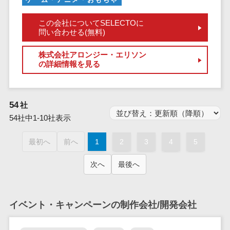
業務全般
業務標準化ツ
この会社についてSELECTOに
ール
問い合わせる(無料)
FAX配信システ
株式会社アロンジー・エリソン
ム
の詳細情報を見る
FAX受信サービ
ス
帳票配信サー
54
社
ビス
54社中1-10社表示
BPMツール
ChatGPTサー
最初へ
前へ
1
2
3
4
5
ビス
次へ
最後へ
ワークフロー
システム
マニュアル作
イベント・キャンペーンの制作会社/開発会社
成ツール
物品管理シス