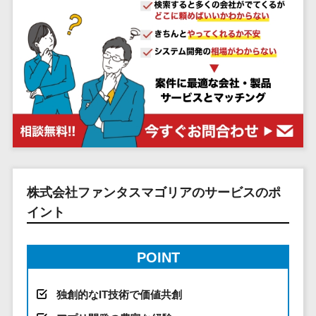
システム
ストラン
PMSシステム
AWS構築
京都府
不動産・マンション>
Indeed運用代行>
SNS運用>
健康管理システム>
ポータルサ
流通・小売
地図・位置情
Linux構築
大阪府
建設・工務店・住宅・リフォーム>
LINE運用代行>
イト(データ
報・GPSシステ
ストレスチェックサービス>
商業施設・
WindowsServer構
兵庫県
ベース型)
ム
テーマパー
ホテル・旅館>
旅行・観光>
築
YouTube運用代行>
奈良県
シフト管理システム>
会員システ
ク・複合施
店舗システム
Azure構築
和歌山県
スポーツ・アウトドア>
WordPress構築・運用>
ム
設
業務可視化ツール>
オーダーエン
Oracle
鳥取県
予約システ
美容室・サ
トリーシステム
銀行・地銀・証券>
保険>
コンテンツ制作
給与計算ソフト>
パッケージ
島根県
ム
ロン
映像・動画シ
コンテンツ制作>
ライティング>
SAP
税理士・会計士>
弁護士>
岡山県
スマホアプ
エステ・ネ
給与前払いサービス>
ステム
編集・校正>
インタビュー>
Salesforce
リ開発
広島県
イル
シミュレーシ
社労士>
行政書士>
給与計算アウトソーシング>
Access
データベー
山口県
化粧品
ョンシステム
株式会社ファンタスマゴリアのサービスのポ
コピーライティング・ネーミング>
大学・高校・専門学校>
ス構築
HubSpot
年末調整アウトソーシング>
徳島県
ブライダル
オークション
イント
写真撮影>
映像制作>
AWSサーバ
kintone
システム
香川県
学習塾・予備校>
病院
福利厚生アウトソーシング>
ー構築
OBIC製品
グラフィックデザイン(2D・3D)>
愛媛県
人事（労務管
クリニック
POINT
保育園・幼稚園>
Azureサー
フリーランス管理システム>
理）
高知県
歯科医院
アニメーション>
イラスト>
バー構築
葬儀・墓石・仏壇>
お寺・神社>
勤怠管理シス
福岡県
整体・整骨
社宅管理サービス>
独創的なIT技術で価値共創
Linuxサー
テム
ロゴ制作>
院
佐賀県
ゲーム・アニメ・おもちゃ>
バー構築