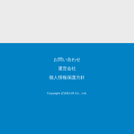
CRMツール
共有）>
セールス
ファイル転送サービス>
DX（SFA/MA）
遠隔接客ツー
文書管理システム>
Web電話帳>
ル
会議効率化ツール>
オンライン商
談ツール
ナレッジ共有ツール>
セールスイネ
お問い合わせ
バーチャルオフィスツール>
ーブルメントツ
運営会社
ール
ビジネスチャット>
個人情報保護方針
名刺管理サー
デジタルサイネージソフト>
ビス
Copyright (C)SELVA Co., Ltd.
インサイドセ
オンライン校正ツール>
ールス代行サー
グループウェア>
社内SNS>
ビス
マーケティン
Web会議システム>
グ
プロジェクト管理ツール>
メール配信シ