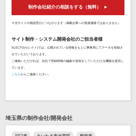
セールスイネーブルメントツール>
ゲーム
テム
制作会社紹介の相談をする（無料）
コンシュー
ファクタリン
名刺管理サービス>
マーゲーム
グサービス
※当サイトの相談窓口につながります（掲載企業への直接連絡ではありません）
インサイドセールス代行サービス>
その他
債権管理シス
Web3.0
テム
サイト制作・システム開発会社のご担当者様
マーケティング
AI
メール配信システム>
債務管理シス
SLECTO(セレクト)では、公開されている情報をもとに事務局にてデータを登録さ
テム
AR/VR
せていただいております。
デジタル資産管理システム>
ご連絡いただければ、自社で登録情報の編集や追加をしていただける機能を提供し
固定資産管理
IoT
ています。
システム
商品情報管理システム>
補助金・助
こちら
からご連絡ください。
経理アウトソ
成金サポー
チケット管理システム>
ーシング
ト
SNSキャンペーンツール>
振込代行サー
ビス
予約管理システム>
請求代行サー
広告効果測定ツール>
埼玉県の制作会社/開発会社
ビス
送金サービス
リード獲得ツール>
税務申告シス
川口市
さいたま市大宮区
所沢市