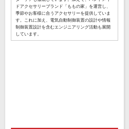
株主総会ツール>
以下
事業戦略
ドアクセサリーブランド「ももの家」を運営し、
経理・会計・
101～200万
季節やお客様に合うアクセサリーを提供していま
ISMS管理ツール>
財務
マーケテ
円
す。これに加え、電気自動制御装置の設計や情報
ィング
経費精算シス
リーガルリサーチサービス>
制御装置設計を含むエンジニアリング活動も展開
201～300万
テム
Webマーケ
しています。
円
ティング
安否確認サービス>
Web請求書シ
301～500万
ステム
インフルエ
クラウドPBX>
円
ンサーマー
帳票発行サー
ケティング
501～1000
ビス
オンラインアシスタント>
万円
コンテンツ
請求書受領サ
会議室予約システム>
マーケティ
1000～
ービス
ング
1500万円
販売管理システム
電子帳簿保存
SNSマーケ
SFAツール>
CRMツール>
1500～
サービス
ティング
5000万円
予算管理シス
セールスDX（SFA/MA）>
動画マーケ
5001～
テム
ティング
10000万円
遠隔接客ツール>
会計ソフト
10000万円
ゲーム
会計システム
オンライン商談ツール>
以上
ソーシャル
出張管理シス