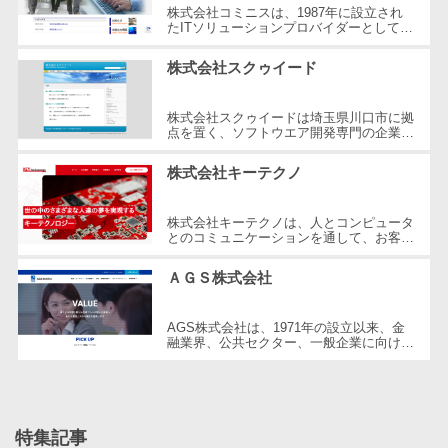
株式会社コミニスは、1987年に設立され
自動音声応答システム(IVR)>
株主総会ツー
たITソリューションプロバイダーとして、
埼玉県ふじみ野市に本社を構えています。
ル
業務システムの受託開発や、Webサイト...
AI自動電話応答>
株式会社スクゥイード
ISMS管理ツー
コールセンター音声認識>
ル
株式会社スクゥイードは埼玉県川口市に拠
リーガルリサ
点を置く、ソフトウエア開発専門の企業で
カスタマーサクセスツール>
す。2004年の設立以来、お客様とビジネ
ーチサービス
スパートナーからの信頼を最重視し、...
株式会社キーテクノ
ITサービスマネジメントツール>
安否確認サー
ビス
問い合わせ管理システム>
株式会社キーテクノは、人とコンピュータ
クラウドPBX
とのコミュニケーションを通して、お客様
や技術者、そして世の中の夢を実現するこ
遠隔サポートツール>
オンラインア
とを目的とした企業です。2014年に...
ＡＧＳ株式会社
シスタント
コールセンター代行サービス>
会議室予約シ
AGS株式会社は、1971年の設立以来、金
通話録音・解析システム>
ステム
融業界、公共セクター、一般企業に向けて
幅広い情報サービスを提供しています。銀
販売管理シス
チャットボット>
FAQシステム>
行業務や地方自治体のシステム開発を得...
テム
コミュニケーション
SFAツール
オンラインストレージ（ファイル
特集記事