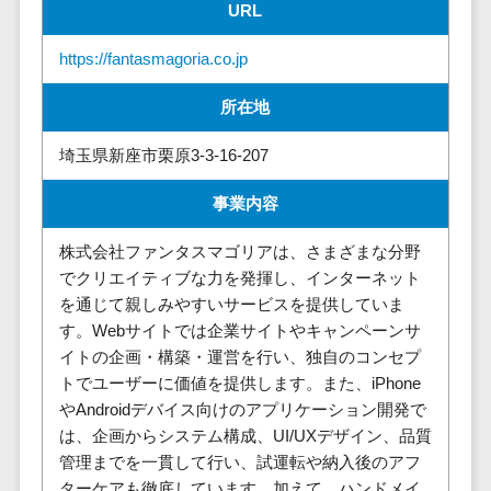
請求代行サービス>
URL
20人以上
チェックサービ
送金サービス>
Web戦略/企
スタッフ数
ス
https://fantasmagoria.co.jp
画
50人以上
従業員満足度
税務申告システム>
ブランディ
所在地
アジャイル
調査・人材定着
法務・総務
ング
開発
化ツール
埼玉県新座市栗原3-3-16-207
電子契約システム>
プロモーシ
UI/UXに強
1on1ツール
ョン
い
適性検査サー
契約書レビューシステム>
事業内容
EC・ネット
保守/運用も
ビス
契約書管理システム>
ショップ戦
対応
株式会社ファンタスマゴリアは、さまざまな分野
Web面接シス
略
でクリエイティブな力を発揮し、インターネット
要件定義か
テム
反社チェックツール>
を通じて親しみやすいサービスを提供していま
SEO対策
ら対応
エンゲージメ
受付システム>
す。Webサイトでは企業サイトやキャンペーンサ
EFO(入力フ
レベニュー
ントツール
イトの企画・構築・運営を行い、独自のコンセプ
ォーム最適
シェア可能
座席管理システム>
ダイレクトリ
トでユーザーに価値を提供します。また、iPhone
化)
クルーティング
予算管理
やAndroidデバイス向けのアプリケーション開発で
入退室管理システム>
コンバージ
サービス
システム
は、企画からシステム構成、UI/UXデザイン、品質
ョン率改善
採用代行サー
CO2排出量管理システム>
管理までを一貫して行い、試運転や納入後のアフ
SNS
～100万円
ビス
ターケアも徹底しています。加えて、ハンドメイ