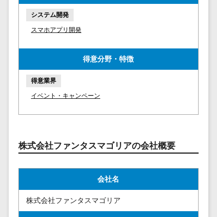
マイナンバー
コピーライ
ニメ・おも
請求書受領サービス>
システム開発
人事（採用・
ティング・
ちゃ
評価・教育）
電子帳簿保存サービス>
スマホアプリ開発
ネーミング
芸能・アー
写真撮影
ティスト・
予算管理システム>
会計ソフト>
タレントマネ
得意分野・特徴
音楽
映像制作
ジメントシステ
会計システム>
特徴・強
グラフィッ
ム
得意業界
み
出張管理システム>
クデザイン
人事評価シス
イベント・キャンペーン
(2D・3D)
Pマーク取
テム
ファクタリングサービス>
得
アニメーシ
採用管理シス
ョン
債権管理システム>
英語での応
テム
対可能
イラスト
eラーニング
債務管理システム>
株式会社ファンタスマゴリアの会社概要
アワード表
ロゴ制作
（システム）
彰歴あり
固定資産管理システム>
デジタルカ
eラーニング
全国対応可
タログ・電
（コンテンツ）
会社名
経理アウトソーシング>
子書籍
創業10年以
DX人材研修サ
振込代行サービス>
株式会社ファンタスマゴリア
上
コンサル
ービス
スタッフ数
ティング
リファレンス