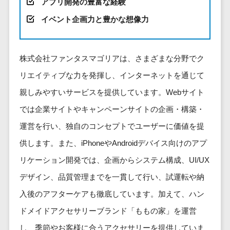
健康管理IoTサービス>
アプリ開発の豊富な経験
労務管理シス
介護・福
長崎県
デジタルカタログ・電子書籍>
ネットワー
テム
芸能・アーティスト・音楽>
イベント企画力と豊かな想像力
祉・老人ホ
外国人就労システム>
熊本県
ク構築・保
コンサルティング
人事管理シス
ーム
特徴・強み
大分県
守・運用
産業保健サービス>
Web戦略/企画>
テム
製薬
Pマーク取得>
宮崎県
情シス・社
年末調整シス
株式会社ファンタスマゴリアは、さまざまな分野でク
マイナンバー>
動物病院
ブランディング>
内IT支援
鹿児島県
英語での応対可能>
テム
リエイティブな力を発揮し、インターネットを通じて
不動産・マ
AWS
人事（採用・評価・教育）
プロモーション>
沖縄県
健康管理シス
ンション
アワード表彰歴あり>
親しみやすいサービスを提供しています。Webサイト
(Amazon
タレントマネジメントシステム>
テム
対応地域
EC・ネットショップ戦略>
建設・工務
Web
では企業サイトやキャンペーンサイトの企画・構築・
全国対応可>
創業10年以上>
ストレスチェ
人事評価システム>
店・住宅・
Services)
SEO対策>
ックサービス
国外
運営を行い、独自のコンセプトでユーザーに価値を提
リフォーム
スタッフ数20人以上>
運用代行
採用管理システム>
シフト管理シ
EFO(入力フォーム最適化)>
供します。また、iPhoneやAndroidデバイス向けのアプ
ホテル・旅
スタッフ数50人以上>
ステム
eラーニング（システム）>
館
リスティン
リケーション開発では、企画からシステム構成、UI/UX
コンバージョン率改善>
SNS>
業務可視化ツ
アジャイル開発>
UI/UXに強い>
旅行・観光
グ広告運用
eラーニング（コンテンツ）>
デザイン、品質管理までを一貫して行い、試運転や納
ール
事業戦略>
代行
スポーツ・
保守/運用も対応>
給与計算ソフ
入後のアフターケアも徹底しています。加えて、ハン
DX人材研修サービス>
アウトドア
求人広告運
マーケティング
ト
要件定義から対応>
ドメイドアクセサリーブランド「ももの家」を運営
用代行
銀行・地
リファレンスチェックサービス>
Webマーケティング>
給与前払いサ
銀・証券
Indeed運用
し、季節やお客様に合うアクセサリーを提供していま
レベニューシェア可能>