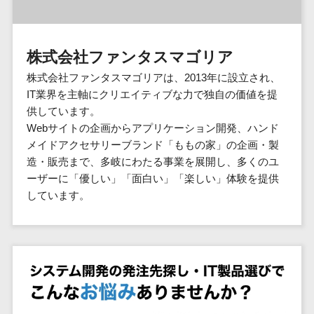
群馬県
PM
家電・電子機器>
フレームワーク
会員システム>
予約システム>
生活用品・
HubSpot>
kintone>
PMSシステム>
広島県>
山口県>
徳島県>
生産管理シス
埼玉県
文房具
基幹システ
飲食店・レストラン>
スマホアプリ開発>
OBIC製品>
テム
地図・位置情報・GPSシステム>
SpringFramework
千葉県
ム(ERP)
ファッショ
香川県>
愛媛県>
高知県>
株式会社ファンタスマゴリア
工程管理シス
流通・小売>
SpringBoot
ン・アパレ
データベース構築>
東京都
顧客管理シ
店舗システム>
福岡県>
佐賀県>
長崎県>
テム
ル (1785)
株式会社ファンタスマゴリアは、2013年に設立され、
ステム
Laravel
神奈川県
商業施設・テーマパーク・複合施
AWSサーバー構築>
オーダーエントリーシステム>
原価管理シス
IT業界を主軸にクリエイティブな力で独自の価値を提
(CRM)
ペット
熊本県>
大分県>
宮崎県>
CakePHP
新潟県
設>
テム
供しています。
経理/会計シ
Azureサーバー構築>
農園・農業
Ruby on Rails
映像・動画システム>
富山県
鹿児島県>
沖縄県>
Webサイトの企画からアプリケーション開発、ハンド
倉庫管理シス
美容室・サロン>
ステム
NPO・官公
Node.js
石川県
Linuxサーバー構築>
メイドアクセサリーブランド「ももの家」の企画・製
テム
シミュレーションシステム>
在庫管理シ
対応地域
庁
エステ・ネイル>
化粧品>
Django
福井県
造・販売まで、多岐にわたる事業を展開し、多くのユ
需要予測シス
ステム
ネットワーク構築・保守・運用>
国外>
イベント・
オークションシステム>
ーザーに「優しい」「面白い」「楽しい」体験を提供
AngularJS
山梨県
テム
ブライダル>
病院>
POSシステ
キャンペー
しています。
情シス・社内IT支援>
React
長野県
人事（労務管理）
ム
WEBサービ
ン
クリニック>
歯科医院>
勤怠管理システム>
Vue.js
岐阜県
ス
AWS (Amazon Web Services)>
勤怠管理シ
自動車・バ
NuxtJS
整体・整骨院>
静岡県
マッチングシ
ステム
イク
労務管理システム>
運用代行
ステム
ReactNative
愛知県
生産管理シ
家電・電子
介護・福祉・老人ホーム>
製薬>
リスティング広告運用代行>
人事管理システム>
予約システム
ステム
Flutter
三重県
機器
動物病院 >
求人広告運用代行>
会員システム
マッチング
滋賀県
飲食店・レ
年末調整システム>
構築