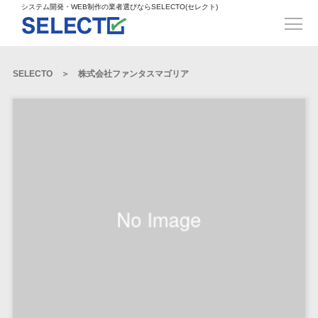
得意業界
ECサイト構築>
ECカートシステム>
システム開発・WEB制作の業者選びならSELECTO(セレクト)
都道府県
SpringFramework>
SpringBoot>
人材>
製造業>
システム開発
北海道>
青森県>
岩手県>
販売管理システム>
言語・スキル
対応業務
システムジ
対応地域
得意分
Laravel>
CakePHP>
工業・インフラ・物流>
コンサル・PM>
宮城県>
秋田県>
山形県>
言語
WEBサイ
ャンル
全国
野・特徴
受注・発注管理システム>
Ruby on Rails>
Node.js>
食品・飲料>
IT・Webサービス>
SELECTO
株式会社ファンタスマゴリア
基幹システム(ERP)>
ト制作
Python
全国
販売管理・生
得意業界
福島県>
茨城県>
栃木県>
購買管理システム>
LP制作
産管理
Django>
AngularJS>
React>
Java
都道府県
インテリア・雑貨>
顧客管理システム(CRM)>
群馬県>
埼玉県>
千葉県>
ERP（基幹業
人材
オウンドメ
生産管理システム>
PHP
Vue.js>
NuxtJS>
ベビー・キッズ>
経理/会計システム>
務システム）
ディア
製造業
北海道
Ruby
東京都>
神奈川県>
新潟県>
工程管理システム>
在庫管理シス
ReactNative>
Flutter>
採用サイト
工業・イン
生活用品・文房具>
青森県
在庫管理システム>
Swift
富山県>
石川県>
福井県>
テム
フラ・物流
企業サイト
原価管理システム>
岩手県
Perl
構築
ファッション・アパレル (1785)>
POSシステム>
ECカートシス
食品・飲料
WordPress
山梨県>
長野県>
岐阜県>
AWS構築>
Linux構築>
宮城県
C++
倉庫管理システム>
テム
構築
ペット>
農園・農業>
IT・Webサ
勤怠管理システム>
秋田県
Go
静岡県>
愛知県>
三重県>
WindowsServer構築>
販売管理シス
需要予測システム>
ービス
ECサイト構
山形県
NPO・官公庁>
Kotlin
生産管理システム>
テム
築
インテリ
滋賀県>
京都府>
大阪府>
Azure構築>
Oracle>
WEBサービス
福島県
VBA
受注・発注管
ア・雑貨
イベント・キャンペーン>
マッチングシステム>
システム
マッチングシステム>
茨城県
兵庫県>
奈良県>
和歌山県>
パッケージ
iOS
理システム
開発
ベビー・キ
自動車・バイク>
ポータルサイト(データベース型)>
SAP>
Salesforce>
Access>
栃木県
Android
購買管理シス
予約システム>
会員システム>
ッズ
コンサル・
鳥取県>
島根県>
岡山県>
テム