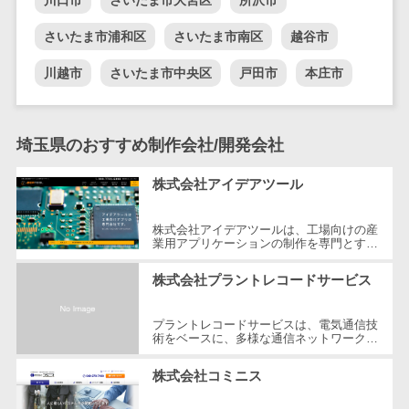
DM発送サービス>
EFOツール>
テム
さいたま市浦和区
さいたま市南区
越谷市
法務・総務
LP作成サービス>
電子契約シス
川越市
さいたま市中央区
戸田市
本庄市
広告運用代行>
テム
契約書レビュ
Webアンケートシステム>
ーシステム
埼玉県のおすすめ制作会社/開発会社
Web接客ツール>
MAツール>
契約書管理シ
株式会社アイデアツール
ステム
動画配信システム>
反社チェック
SNS管理ツール>
株式会社アイデアツールは、工場向けの産
ツール
業用アプリケーションの制作を専門とする
ソフトウェア会社です。自動車・光学レン
受付システム
LINEマーケティングツール>
ズ・バッテリー工場など多岐にわた...
株式会社プラントレコードサービス
座席管理シス
SEOツール>
MEOツール>
テム
プラントレコードサービスは、電気通信技
イベント管理システム>
入退室管理シ
術をベースに、多様な通信ネットワーク構
築や維持管理の分野で豊富な経験とノウハ
ステム
ウを提供している企業です。創業以...
カスタマーサポート
株式会社コミニス
CO2排出量管
コールセンターCRM>
理システム