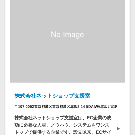
ID管理システ
ム
フィールド業務支援サービス>
システム連携
モバイルオーダーシステム>
ツール
（iPaaS）
ホテル管理システム>
クラウド接続
HACCP管理アプリ>
サービス
キッティング
人材紹介システム>
サービス
人材派遣管理システム>
情シスアウト
ソーシング
園務支援システム>
セキュリティ
校務支援システム>
株式会社ネットショップ支援室
標的型攻撃メ
Web出願システム>
〒107-0052東京都港区東京都港区赤坂2-14-5DAIWA赤坂ﾋﾞﾙ1F
ール対策
バーチャル試着システム>
株式会社ネットショップ支援室は、EC企業の成
セキュリテ
功に必要な人材、ノウハウ、システムをワンス
ィ・脆弱性診断
農業支援システム>
トップで提供する企業です。設立以来、ECサイ