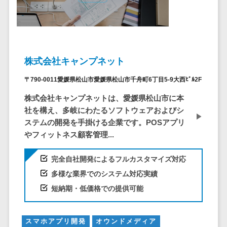
システム
ストラン
PMSシステム
AWS構築
京都府
不動産・マンション>
Indeed運用代行>
SNS運用>
健康管理システム>
ポータルサ
流通・小売
地図・位置情
Linux構築
大阪府
建設・工務店・住宅・リフォーム>
LINE運用代行>
イト(データ
報・GPSシステ
ストレスチェックサービス>
商業施設・
WindowsServer構
兵庫県
ベース型)
ム
テーマパー
ホテル・旅館>
旅行・観光>
築
YouTube運用代行>
奈良県
シフト管理システム>
会員システ
ク・複合施
店舗システム
Azure構築
株式会社キャンプネット
和歌山県
スポーツ・アウトドア>
WordPress構築・運用>
ム
設
業務可視化ツール>
オーダーエン
Oracle
鳥取県
〒790-0011愛媛県松山市愛媛県松山市千舟町6丁目5-9大西ﾋﾞﾙ2F
予約システ
美容室・サ
トリーシステム
銀行・地銀・証券>
保険>
コンテンツ制作
給与計算ソフト>
パッケージ
島根県
ム
ロン
映像・動画シ
株式会社キャンプネットは、愛媛県松山市に本
コンテンツ制作>
ライティング>
SAP
税理士・会計士>
弁護士>
岡山県
スマホアプ
エステ・ネ
給与前払いサービス>
ステム
社を構え、多岐にわたるソフトウェアおよびシ
編集・校正>
インタビュー>
Salesforce
リ開発
広島県
イル
ステムの開発を手掛ける企業です。POSアプリ
シミュレーシ
社労士>
行政書士>
給与計算アウトソーシング>
Access
やフィットネス顧客管理...
データベー
山口県
化粧品
ョンシステム
コピーライティング・ネーミング>
大学・高校・専門学校>
ス構築
HubSpot
年末調整アウトソーシング>
徳島県
ブライダル
オークション
写真撮影>
映像制作>
完全自社開発によるフルカスタマイズ対応
AWSサーバ
kintone
システム
香川県
学習塾・予備校>
病院
福利厚生アウトソーシング>
ー構築
多様な業界でのシステム対応実績
OBIC製品
グラフィックデザイン(2D・3D)>
愛媛県
人事（労務管
クリニック
保育園・幼稚園>
Azureサー
短納期・低価格での提供可能
フリーランス管理システム>
理）
高知県
歯科医院
アニメーション>
イラスト>
バー構築
葬儀・墓石・仏壇>
お寺・神社>
勤怠管理シス
福岡県
整体・整骨
社宅管理サービス>
Linuxサー
テム
ロゴ制作>
院
佐賀県
スマホアプリ開発
オウンドメディア
ゲーム・アニメ・おもちゃ>
バー構築