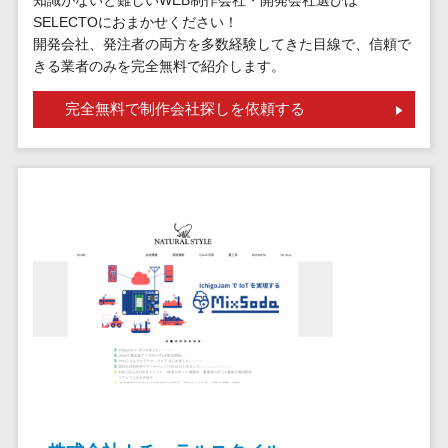
請求代行サービス>
20人以上
SELECTOにおまかせください！
チェックサービ
送金サービス>
開発会社、発注者の両方を多数経験してきた目線で、信頼で
Web戦略/企
スタッフ数
ス
きる業者のみを完全無料で紹介します。
画
50人以上
従業員満足度
税務申告システム>
ブランディ
アジャイル
調査・人材定着
完全無料で制作会社探しを依頼する
法務・総務
ング
開発
化ツール
電子契約システム>
プロモーシ
UI/UXに強
1on1ツール
ョン
い
適性検査サー
契約書レビューシステム>
EC・ネット
保守/運用も
ビス
契約書管理システム>
ショップ戦
対応
Web面接シス
略
要件定義か
テム
反社チェックツール>
SEO対策
ら対応
エンゲージメ
受付システム>
EFO(入力フ
レベニュー
ントツール
ォーム最適
シェア可能
座席管理システム>
ダイレクトリ
化)
クルーティング
予算管理
入退室管理システム>
コンバージ
サービス
システム
ョン率改善
採用代行サー
CO2排出量管理システム>
SNS
～100万円
ビス