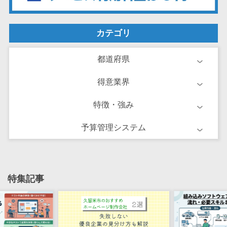
け
不動産管理サ
ービス
カテゴリ
不動産業務支
援サービス
都道府県
不動産ホーム
得意業界
ページ制作
不動産オーナ
特徴・強み
ーアプリ
入居者管理ア
予算管理システム
プリ
用地管理シス
テム
特集記事
業界・業種特
化型
保険代理店シ
ステム