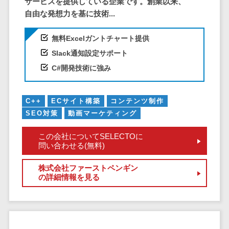
サービスを提供している企業です。創業以来、
EFOツール
自由な発想力を基に技術...
サーバー・ネットワーク監視>
LP作成サービ
無料Excelガントチャート提供
ス
設備監視システム>
Slack通知設定サポート
広告運用代行
ID管理システム>
Webアンケー
C#開発技術に強み
システム連携ツール（iPaaS）>
トシステム
Web接客ツー
クラウド接続サービス>
C++
ECサイト構築
コンテンツ制作
ル
SEO対策
動画マーケティング
キッティングサービス>
MAツール
この会社についてSELECTOに
動画配信シス
情シスアウトソーシング>
問い合わせる(無料)
テム
セキュリティ
SNS管理ツー
株式会社ファーストペンギン
標的型攻撃メール対策>
ル
の詳細情報を見る
LINEマーケテ
セキュリティ・脆弱性診断>
ィングツール
ペネトレーションテスト>
SEOツール