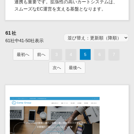
群馬県
連携も重要です。拡張性の高いカートシステムは、
PM
家電・電子機器>
フレームワーク
会員システム>
予約システム>
生活用品・
HubSpot>
kintone>
PMSシステム>
広島県>
山口県>
徳島県>
スムーズなEC運営を支える基盤となります。
生産管理シス
埼玉県
文房具
基幹システ
飲食店・レストラン>
スマホアプリ開発>
OBIC製品>
テム
地図・位置情報・GPSシステム>
SpringFramework
千葉県
ム(ERP)
ファッショ
香川県>
愛媛県>
高知県>
工程管理シス
流通・小売>
SpringBoot
ン・アパレ
データベース構築>
東京都
顧客管理シ
店舗システム>
福岡県>
佐賀県>
長崎県>
テム
61
社
ル (1785)
ステム
Laravel
神奈川県
商業施設・テーマパーク・複合施
AWSサーバー構築>
オーダーエントリーシステム>
原価管理シス
61社中41-50社表示
(CRM)
ペット
熊本県>
大分県>
宮崎県>
CakePHP
新潟県
設>
テム
経理/会計シ
Azureサーバー構築>
農園・農業
Ruby on Rails
映像・動画システム>
富山県
鹿児島県>
沖縄県>
最初へ
前へ
3
4
5
6
7
倉庫管理シス
美容室・サロン>
ステム
NPO・官公
Node.js
石川県
Linuxサーバー構築>
テム
シミュレーションシステム>
在庫管理シ
対応地域
庁
エステ・ネイル>
化粧品>
次へ
最後へ
Django
福井県
需要予測シス
ステム
ネットワーク構築・保守・運用>
国外>
イベント・
オークションシステム>
AngularJS
山梨県
テム
ブライダル>
病院>
POSシステ
キャンペー
情シス・社内IT支援>
React
長野県
人事（労務管理）
ム
WEBサービ
ン
クリニック>
歯科医院>
勤怠管理システム>
Vue.js
岐阜県
ス
AWS (Amazon Web Services)>
勤怠管理シ
自動車・バ
NuxtJS
整体・整骨院>
静岡県
マッチングシ
ステム
イク
労務管理システム>
運用代行
ステム
ReactNative
愛知県
生産管理シ
家電・電子
介護・福祉・老人ホーム>
製薬>
リスティング広告運用代行>
人事管理システム>
予約システム
ステム
Flutter
三重県
機器
動物病院 >
求人広告運用代行>
会員システム
マッチング
滋賀県
飲食店・レ
年末調整システム>
構築