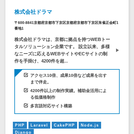
ービス
従業員満足度調査・人材定着化ツ
インフルエンサーマーケティング>
代行
保険
ール>
給与計算アウ
予算管理システム
株式会社ドラマ
SNS運用
税理士・会
コンテンツマーケティング>
トソーシング
～100万円以下>
101～200万円>
計士
1on1ツール>
LINE運用代
〒600-8841京都府京都市下京区京都府京都市下京区朱雀正会町1
年末調整アウ
SNSマーケティング>
行
番地1
弁護士
201～300万円>
301～500万円>
トソーシング
適性検査サービス>
YouTube運
社労士
動画マーケティング>
株式会社ドラマは、京都に拠点を持つWEBトー
福利厚生アウ
501～1000万円>
用代行
Web面接システム>
行政書士
タルソリューション企業です。 設立以来、多様
トソーシング
ゲーム
WordPress
1000～1500万円>
なニーズに応えるWEBサイトやECサイトの制
大学・高
エンゲージメントツール>
ソーシャルゲーム>
フリーランス
構築・運用
作を手掛け、4200件を超...
校・専門学
管理システム
1500～5000万円>
ダイレクトリクルーティングサー
コンシューマーゲーム>
校
コンテン
社宅管理サー
ビス>
アクセス10倍、成果10倍など成果を出す
ツ制作
5001～10000万円>
学習塾・予
ビス
その他
まで伴走。
コンテンツ
備校
採用代行サービス>
Web3.0>
AI>
AR/VR>
IoT>
健康管理IoTサ
10000万円以上>
4200件以上の制作実績。補助金活用によ
制作
保育園・幼
ービス
る低価格制作
経理・会計・財務
補助金・助成金サポート>
ライティン
稚園
外国人就労シ
経費精算システム>
多言語対応サイト構築
グ
葬儀・墓
ステム
編集・校正
石・仏壇
Web請求書システム>
産業保健サー
インタビュ
お寺・神社
PHP
Laravel
CakePHP
Node.js
ビス
帳票発行サービス>
ー
Django
ゲーム・ア