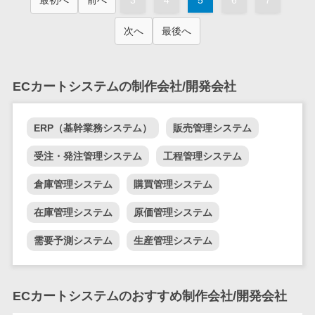
テム
RPAツール
次へ
最後へ
帳票作成サー
ビス
物流・流通向
ECカートシステムの制作会社/開発会社
け
車両管理シス
ERP（基幹業務システム）
販売管理システム
テム
商圏分析ツー
受注・発注管理システム
工程管理システム
ル
倉庫管理システム
購買管理システム
配送管理シス
テム
在庫管理システム
原価管理システム
バース予約シ
需要予測システム
生産管理システム
ステム
運送業務支援
システム
ECカートシステムのおすすめ制作会社/開発会社
アルコールチ