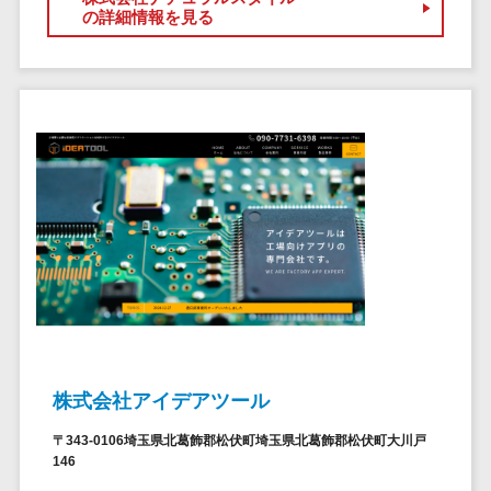
セールスイネーブルメントツール>
ゲーム
の詳細情報を見る
テム
コンシュー
ファクタリン
名刺管理サービス>
マーゲーム
グサービス
インサイドセールス代行サービス>
その他
債権管理シス
Web3.0
テム
マーケティング
AI
メール配信システム>
債務管理シス
テム
AR/VR
デジタル資産管理システム>
固定資産管理
IoT
システム
商品情報管理システム>
補助金・助
経理アウトソ
成金サポー
チケット管理システム>
ーシング
ト
SNSキャンペーンツール>
振込代行サー
ビス
予約管理システム>
請求代行サー
株式会社アイデアツール
広告効果測定ツール>
ビス
〒343-0106埼玉県北葛飾郡松伏町埼玉県北葛飾郡松伏町大川戸
送金サービス
146
リード獲得ツール>
税務申告シス