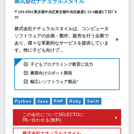
株式会社ナチュラルスタイル
株主総会ツール>
以下
事業戦略
経理・会計・
〒104-0061東京都中央区東京都中央区銀座1-15-4銀座1丁目ﾋﾞﾙ
101～200万
ISMS管理ツール>
財務
マーケテ
7F
円
ィング
経費精算シス
リーガルリサーチサービス>
201～300万
株式会社ナチュラルスタイルは、コンピュータ
テム
Webマーケ
円
ソフトウェアの企画・製作、販売を行う企業で
ティング
安否確認サービス>
Web請求書シ
あり、様々な革新的なサービスを提供していま
301～500万
ステム
インフルエ
クラウドPBX>
す。特に子ども向けプ...
円
ンサーマー
帳票発行サー
ケティング
501～1000
ビス
オンラインアシスタント>
子どもプログラミング教育に注力
万円
コンテンツ
請求書受領サ
会議室予約システム>
農業向けロボット開発
マーケティ
1000～
ービス
幅広いソフトウェア製品”
ング
1500万円
販売管理システム
電子帳簿保存
SNSマーケ
SFAツール>
CRMツール>
1500～
サービス
ティング
5000万円
予算管理シス
Python
Java
PHP
Ruby
Swift
セールスDX（SFA/MA）>
動画マーケ
5001～
テム
ティング
10000万円
遠隔接客ツール>
この会社についてSELECTOに
会計ソフト
問い合わせる(無料)
10000万円
ゲーム
会計システム
オンライン商談ツール>
以上
ソーシャル
出張管理シス
株式会社ナチュラルスタイル