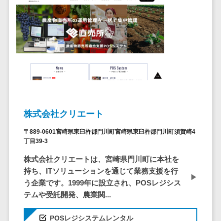
問い合わせ管
電話認証サービス>
DLPツール>
理システム
UTM>
不正検知サービス>
遠隔サポート
ツール
業務全般
業務標準化ツール>
コールセンタ
ー代行サービス
FAX配信システム>
通話録音・解
析システム
FAX受信サービス>
チャットボッ
帳票配信サービス>
株式会社クリエート
ト
BPMツール>
FAQシステム
〒889-0601宮崎県東臼杵郡門川町宮崎県東臼杵郡門川町須賀崎4
丁目39-3
コミュニケー
ChatGPTサービス>
株式会社クリエートは、宮崎県門川町に本社を
ション
ワークフローシステム>
持ち、ITソリューションを通じて業務支援を行
オンラインス
う企業です。1999年に設立され、POSレジシス
トレージ（ファ
マニュアル作成ツール>
テムや受託開発、農業関...
イル共有）
物品管理システム>
RPAツール>
ファイル転送
POSレジシステムレンタル