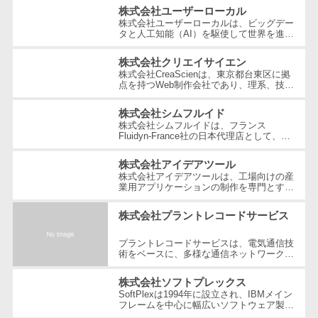
ェックアプリ
株式会社ユーザーローカル
株式会社ユーザーローカルは、ビッグデー
店舗業務支援
タと人工知能（AI）を駆使して世界を進化
システム
させることを経営理念とする、日本を代表
する技術ベンチャー企業です。国内...
株式会社クリエイサイエン
配送ルート最
株式会社CreaScienは、東京都台東区に拠
適化
点を持つWeb制作会社であり、理系、技
術、そしてWeb3の領域での強みを活かし
IT点呼サービス
たクリエイティブ制作を行っています。
株式会社シムフルイド
独...
医療・介護業
株式会社シムフルイドは、フランス
Fluidyn-France社の日本代理店として、最
界向け
先端のCFD（数値流体力学）解析手法を駆
電子カルテ
使した高精度な製品を提供しています。設
株式会社アイデアツール
立...
株式会社アイデアツールは、工場向けの産
障害福祉ソフ
業用アプリケーションの制作を専門とする
ト
ソフトウェア会社です。自動車・光学レン
ズ・バッテリー工場など多岐にわた...
介護ソフト
株式会社プラントレコードサービス
オンライン診
プラントレコードサービスは、電気通信技
療システム
術をベースに、多様な通信ネットワーク構
築や維持管理の分野で豊富な経験とノウハ
オンコール代
ウを提供している企業です。創業以...
株式会社ソフトプレックス
行サービス
SoftPlexは1994年に設立され、IBMメイン
フレームを中心に幅広いソフトウェア製品
訪問看護ステ
やサービスを提供する企業です。特にメイ