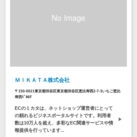
ア
電子カルテ>
障害福祉ソフト>
社内SNS
介護ソフト>
Web会議シス
オンライン診療システム>
テム
プロジェクト
オンコール代行サービス>
管理ツール
訪問看護ステーション向けサービ
電子証明書サ
ス>
ービス
電子証明書サ
健康診断システム>
ービス
ＭＩＫＡＴＡ株式会社
診療予約システム>
データセンタ
ー
〒150-0021東京都渋谷区東京都渋谷区恵比寿西2-7-3いちご恵比
歯科向け電子カルテ>
寿西ﾋﾞﾙ6F
クラウド基盤
歯科予約システム>
クローニング
ECのミカタは、ネットショップ運営者にとって
ツール
の頼れるビジネスポータルサイトです。利用者
リハビリ管理システム>
数は10万人を超え、多彩なEC関連サービスや情
データセンタ
医薬品在庫管理システム>
報提供を行っています...
ー監視自動化