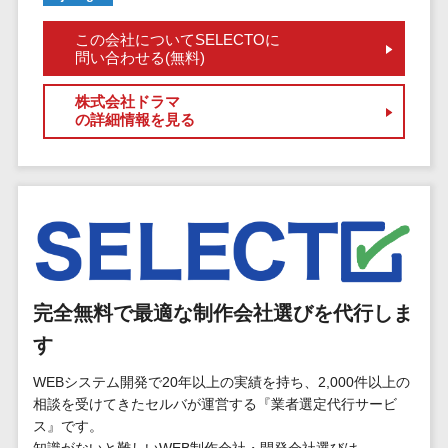
マイナンバー
コピーライ
ニメ・おも
請求書受領サービス>
人事（採用・
この会社についてSELECTOに
ティング・
ちゃ
問い合わせる(無料)
評価・教育）
電子帳簿保存サービス>
ネーミング
芸能・アー
写真撮影
ティスト・
予算管理システム>
会計ソフト>
株式会社ドラマ
タレントマネ
の詳細情報を見る
音楽
映像制作
ジメントシステ
会計システム>
特徴・強
グラフィッ
ム
み
出張管理システム>
クデザイン
人事評価シス
(2D・3D)
Pマーク取
テム
ファクタリングサービス>
得
アニメーシ
採用管理シス
ョン
債権管理システム>
英語での応
テム
対可能
イラスト
eラーニング
債務管理システム>
アワード表
完全無料で最適な制作会社選びを代行しま
ロゴ制作
（システム）
彰歴あり
固定資産管理システム>
デジタルカ
す
eラーニング
全国対応可
タログ・電
（コンテンツ）
経理アウトソーシング>
WEBシステム開発で20年以上の実績を持ち、2,000件以上の
子書籍
創業10年以
DX人材研修サ
相談を受けてきたセルバが運営する『業者選定代行サービ
振込代行サービス>
上
コンサル
ービス
ス』です。
スタッフ数
ティング
リファレンス
知識がないと難しいWEB制作会社・開発会社選びは