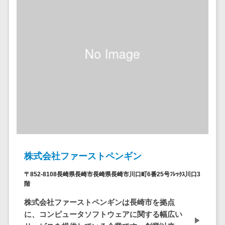
ステム
電子証明書サービス
デジタル資産
電子証明書サービス>
管理システム
データセンター>
クラウド基盤>
商品情報管理
システム
クローニングツール>
チケット管理
データセンター監視自動化>
システム
SNSキャンペ
クラウドバックアップ>
ーンツール
デスクトップ仮想化>
予約管理シス
テム
IoT空調制御>
株式会社ファーストペンギン
広告効果測定
IoTプラットフォーム>
ツール
〒852-8108長崎県長崎市長崎県長崎市川口町6番25号ﾌﾚｯｸｽ川口3
リード獲得ツ
階
IT資産管理ツール>
ール
株式会社ファーストペンギンは長崎市を拠点
SaaS管理ツール>
DM発送サービ
に、コンピュータソフトウェアに関する幅広い
ス
モバイルデバイス管理>