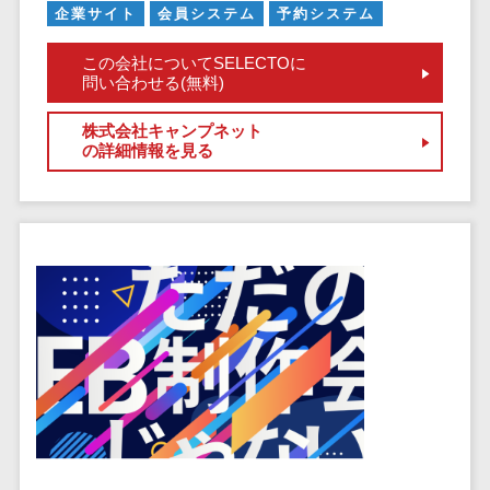
健康管理IoTサービス>
労務管理シス
企業サイト
会員システム
予約システム
介護・福
長崎県
デジタルカタログ・電子書籍>
ネットワー
テム
芸能・アーティスト・音楽>
祉・老人ホ
外国人就労システム>
熊本県
ク構築・保
この会社についてSELECTOに
コンサルティング
人事管理シス
ーム
特徴・強み
大分県
問い合わせる(無料)
守・運用
産業保健サービス>
Web戦略/企画>
テム
製薬
Pマーク取得>
宮崎県
情シス・社
年末調整シス
マイナンバー>
株式会社キャンプネット
動物病院
ブランディング>
内IT支援
鹿児島県
英語での応対可能>
テム
の詳細情報を見る
不動産・マ
AWS
人事（採用・評価・教育）
プロモーション>
沖縄県
健康管理シス
ンション
アワード表彰歴あり>
(Amazon
タレントマネジメントシステム>
テム
対応地域
EC・ネットショップ戦略>
建設・工務
Web
全国対応可>
創業10年以上>
ストレスチェ
人事評価システム>
店・住宅・
Services)
SEO対策>
ックサービス
国外
リフォーム
スタッフ数20人以上>
運用代行
採用管理システム>
シフト管理シ
EFO(入力フォーム最適化)>
ホテル・旅
スタッフ数50人以上>
ステム
eラーニング（システム）>
館
リスティン
コンバージョン率改善>
SNS>
業務可視化ツ
アジャイル開発>
UI/UXに強い>
旅行・観光
グ広告運用
eラーニング（コンテンツ）>
ール
事業戦略>
代行
スポーツ・
保守/運用も対応>
給与計算ソフ
DX人材研修サービス>
アウトドア
求人広告運
マーケティング
ト
要件定義から対応>
用代行
銀行・地
リファレンスチェックサービス>
Webマーケティング>
給与前払いサ
銀・証券
Indeed運用
レベニューシェア可能>