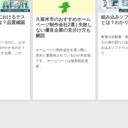
図面検索シス
テム
組み込みソフトウェア開発
施工管理アプ
システム開
すすめホーム
とは？わかりやすく解説
準委任契約
リ
2選 | 失敗し
敗しない選
の見分け方も
報告書作成ツ
家電や自動車、医療機器など、私た
ール
ちの身の回りにある製品の多くは組
システム開発を
フィールド業
み込みソフトウェアによって動い
負契約」と「準
会社を選ぶ際に、
て...
務支援サービス
理解しておくこ
ているのが所在地
ち...
ジは無形固定資
モバイルオー
ダーシステム
ホテル管理シ
ステム
HACCP管理ア
プリ
人材紹介シス
テム
人材派遣管理