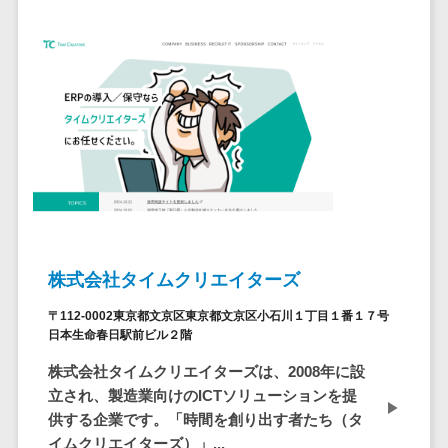
自動音声応答システム(IVR)>
株主総会ツー
ル
AI自動電話応答>
ISMS管理ツー
コールセンター音声認識>
ル
リーガルリサ
カスタマーサクセスツール>
ーチサービス
ITサービスマネジメントツール>
安否確認サー
ビス
問い合わせ管理システム>
クラウドPBX
遠隔サポートツール>
オンラインア
株式会社タイムクリエイターズ
シスタント
コールセンター代行サービス>
会議室予約シ
〒112-0002東京都文京区東京都文京区小石川１丁目１番１７号
通話録音・解析システム>
日本生命春日駅前ビル２階
ステム
株式会社タイムクリエイターズは、2008年に設
販売管理シス
チャットボット>
FAQシステム>
立され、製造業向けのICTソリューションを提
テム
コミュニケーション
供する企業です。「時間を創り出す者たち（タ
SFAツール
オンラインストレージ（ファイル
イムクリエイターズ）」...