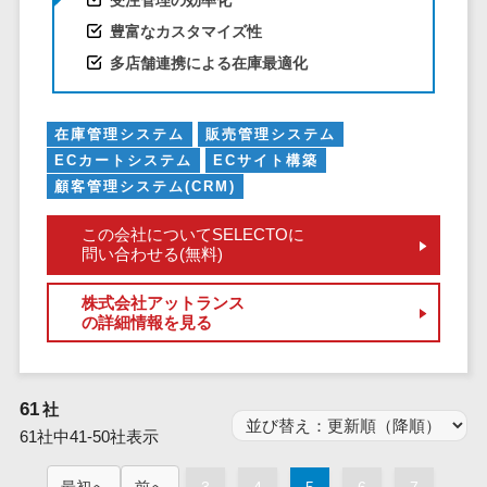
受注管理の効率化
業務全般
豊富なカスタマイズ性
業務標準化ツ
ール
多店舗連携による在庫最適化
FAX配信システ
ム
在庫管理システム
販売管理システム
FAX受信サービ
ECカートシステム
ECサイト構築
ス
顧客管理システム(CRM)
帳票配信サー
ビス
この会社についてSELECTOに
問い合わせる(無料)
BPMツール
ChatGPTサー
株式会社アットランス
ビス
の詳細情報を見る
ワークフロー
システム
61
社
マニュアル作
成ツール
61社中41-50社表示
物品管理シス
最初へ
前へ
3
4
5
6
7