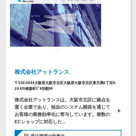
仮想通貨>
NFT>
ービス
官公庁・自治体向け
WAF
GIS（地理情報システム）>
URLフィルタ
リング
公共施設予約システム>
エンドポイン
その他官公庁・自治体向け>
トセキュリティ
（EDR）
CASB
株式会社アットランス
ファイル暗号
化
〒530-0044大阪府大阪市北区大阪府大阪市北区東天満2丁目9-
電話認証サー
2AXIS南森町ﾋﾞﾙ別館9F
ビス
株式会社アットランスは、大阪市北区に拠点を
DLPツール
置く企業であり、独自のシステム開発を通じて
UTM
お客様の業務効率化に寄与しています。複数の
ECショップに対応した...
不正検知サー
ビス