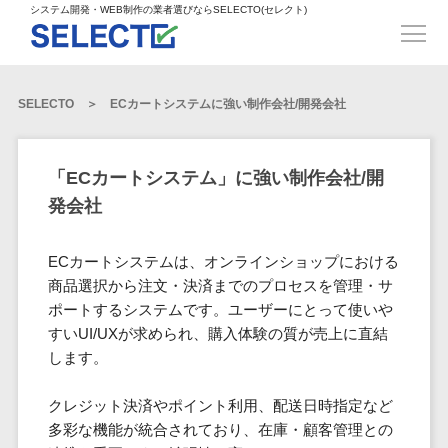
得意業界
ECサイト構築>
ECカートシステム>
システム開発・WEB制作の業者選びならSELECTO(セレクト)
都道府県
SpringFramework>
SpringBoot>
人材>
製造業>
システム開発
北海道>
青森県>
岩手県>
販売管理システム>
言語・スキル
対応業務
システムジ
対応地域
得意分
Laravel>
CakePHP>
工業・インフラ・物流>
コンサル・PM>
宮城県>
秋田県>
山形県>
言語
WEBサイ
ャンル
全国
野・特徴
受注・発注管理システム>
Ruby on Rails>
Node.js>
食品・飲料>
IT・Webサービス>
SELECTO
ECカートシステムに強い制作会社/開発会社
基幹システム(ERP)>
ト制作
Python
全国
販売管理・生
得意業界
福島県>
茨城県>
栃木県>
購買管理システム>
LP制作
産管理
Django>
AngularJS>
React>
Java
都道府県
インテリア・雑貨>
顧客管理システム(CRM)>
群馬県>
埼玉県>
千葉県>
ERP（基幹業
人材
オウンドメ
生産管理システム>
PHP
Vue.js>
NuxtJS>
「ECカートシステム」に強い制作会社/開
ベビー・キッズ>
経理/会計システム>
務システム）
ディア
製造業
北海道
Ruby
東京都>
神奈川県>
新潟県>
発会社
工程管理システム>
在庫管理シス
ReactNative>
Flutter>
採用サイト
工業・イン
生活用品・文房具>
青森県
在庫管理システム>
Swift
富山県>
石川県>
福井県>
テム
フラ・物流
企業サイト
原価管理システム>
岩手県
Perl
構築
ファッション・アパレル (1785)>
ECカートシステムは、オンラインショップにおける
POSシステム>
ECカートシス
食品・飲料
WordPress
山梨県>
長野県>
岐阜県>
AWS構築>
Linux構築>
宮城県
C++
倉庫管理システム>
商品選択から注文・決済までのプロセスを管理・サ
テム
構築
ペット>
農園・農業>
IT・Webサ
勤怠管理システム>
秋田県
ポートするシステムです。ユーザーにとって使いや
Go
静岡県>
愛知県>
三重県>
WindowsServer構築>
販売管理シス
需要予測システム>
ービス
ECサイト構
すいUI/UXが求められ、購入体験の質が売上に直結
山形県
NPO・官公庁>
Kotlin
生産管理システム>
テム
築
インテリ
滋賀県>
京都府>
大阪府>
Azure構築>
Oracle>
します。
WEBサービス
福島県
VBA
受注・発注管
ア・雑貨
イベント・キャンペーン>
マッチングシステム>
システム
マッチングシステム>
茨城県
兵庫県>
奈良県>
和歌山県>
パッケージ
iOS
理システム
開発
クレジット決済やポイント利用、配送日時指定など
ベビー・キ
自動車・バイク>
ポータルサイト(データベース型)>
SAP>
Salesforce>
Access>
栃木県
Android
購買管理シス
予約システム>
会員システム>
多彩な機能が統合されており、在庫・顧客管理との
ッズ
コンサル・
鳥取県>
島根県>
岡山県>
テム