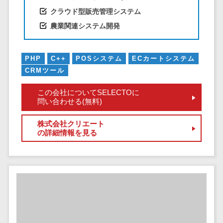
サービス
帳票作成サービス>
クラウド型販売管理システム
文書管理シス
物流・流通向け
農業関連システム開発
テム
車両管理システム>
Web電話帳
会議効率化ツ
商圏分析ツール>
PHP
C++
POSシステム
ECカートシステム
ール
CRMツール
配送管理システム>
ナレッジ共有
この会社についてSELECTOに
ツール
バース予約システム>
問い合わせる(無料)
バーチャルオ
運送業務支援システム>
フィスツール
株式会社クリエート
の詳細情報を見る
ビジネスチャ
アルコールチェックアプリ>
ット
店舗業務支援システム>
デジタルサイ
ネージソフト
配送ルート最適化>
オンライン校
IT点呼サービス>
正ツール
グループウェ
医療・介護業界向け