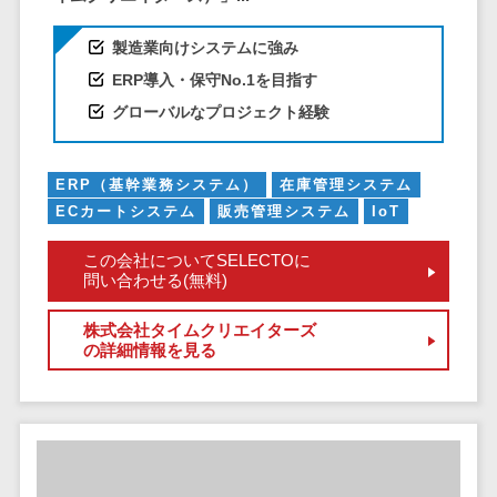
CRMツール
共有）>
セールス
製造業向けシステムに強み
ファイル転送サービス>
DX（SFA/MA）
ERP導入・保守No.1を目指す
遠隔接客ツー
文書管理システム>
Web電話帳>
グローバルなプロジェクト経験
ル
会議効率化ツール>
オンライン商
談ツール
ERP（基幹業務システム）
在庫管理システム
ナレッジ共有ツール>
セールスイネ
ECカートシステム
販売管理システム
IoT
バーチャルオフィスツール>
ーブルメントツ
この会社についてSELECTOに
ール
ビジネスチャット>
問い合わせる(無料)
名刺管理サー
デジタルサイネージソフト>
ビス
株式会社タイムクリエイターズ
の詳細情報を見る
インサイドセ
オンライン校正ツール>
ールス代行サー
グループウェア>
社内SNS>
ビス
マーケティン
Web会議システム>
グ
プロジェクト管理ツール>
メール配信シ