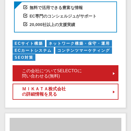
クラウドバッ
電子薬歴システム>
無料で活用できる豊富な情報
クアップ
不動産業界向け
EC専門のコンシェルジュがサポート
デスクトップ
不動産管理サービス>
仮想化
20,000社以上の支援実績
不動産業務支援サービス>
IoT空調制御
IoTプラットフ
不動産ホームページ制作>
ECサイト構築
ネットワーク構築・保守・運用
ォーム
ECカートシステム
コンテンツマーケティング
不動産オーナーアプリ>
IT資産管理ツー
SEO対策
ル
入居者管理アプリ>
この会社についてSELECTOに
SaaS管理ツー
問い合わせる(無料)
用地管理システム>
ル
モバイルデバ
ＭＩＫＡＴＡ株式会社
業界・業種特化型
の詳細情報を見る
イス管理
保険代理店システム>
サーバー・ネ
図面検索システム>
ットワーク監視
設備監視シス
施工管理アプリ>
テム
報告書作成ツール>