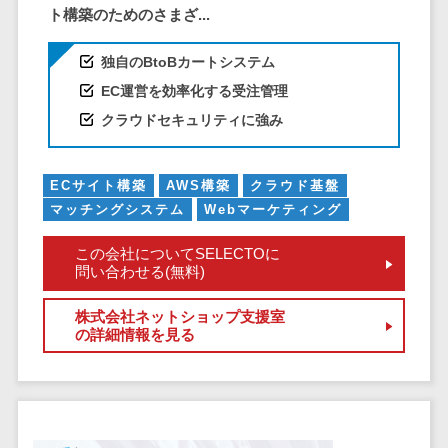
ペネトレーシ
ト構築のためのさまざ...
その他業務支援サービス>
ョンテスト
標的型攻撃メ
データ分析・活用
独自のBtoBカートシステム
ール訓練サービ
音声データ活用>
EC運営を効率化する受注管理
ス
議事録作成ツール>
クラウドセキュリティに強み
認証システム
テキストマイニングツール>
ログ管理シス
テム
ECサイト構築
AWS構築
クラウド基盤
VOC分析ツール>
BIツール>
マッチングシステム
Webマーケティング
クラウド型セ
ETLツール>
音声合成ツール>
キュリティカメ
この会社についてSELECTOに
ラ
問い合わせる(無料)
AI翻訳サービス>
メールセキュ
リティ
アノテーションツール>
株式会社ネットショップ支援室
の詳細情報を見る
メール・ファ
データ化サービス>
イル無害化
画像解析・画像検査>
サンドボック
ス
ブロックチェーン
委託先管理サ