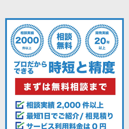
ーション向けサ
ンフレーム周りの問題解決や運用の効...
ービス
健康診断シス
テム
診療予約シス
テム
歯科向け電子
カルテ
歯科予約シス
テム
リハビリ管理
システム
医薬品在庫管
理システム
電子薬歴シス
テム
不動産業界向