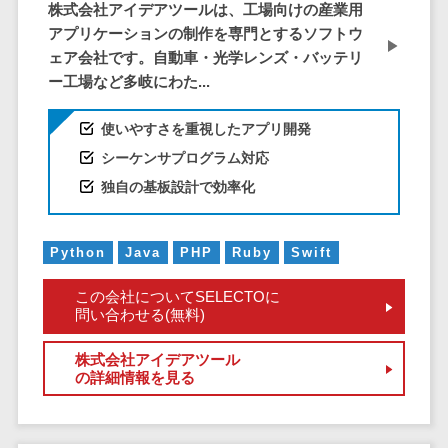
株式会社アイデアツールは、工場向けの産業用
DM発送サービス>
EFOツール>
テム
アプリケーションの制作を専門とするソフトウ
法務・総務
LP作成サービス>
ェア会社です。自動車・光学レンズ・バッテリ
電子契約シス
ー工場など多岐にわた...
広告運用代行>
テム
使いやすさを重視したアプリ開発
契約書レビュ
Webアンケートシステム>
ーシステム
シーケンサプログラム対応
Web接客ツール>
MAツール>
契約書管理シ
独自の基板設計で効率化
ステム
動画配信システム>
反社チェック
SNS管理ツール>
Python
Java
PHP
Ruby
Swift
ツール
受付システム
LINEマーケティングツール>
この会社についてSELECTOに
問い合わせる(無料)
座席管理シス
SEOツール>
MEOツール>
テム
株式会社アイデアツール
イベント管理システム>
入退室管理シ
の詳細情報を見る
ステム
カスタマーサポート
CO2排出量管
コールセンターCRM>
理システム