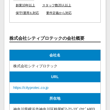
請求代行サービス>
20人以上
創業10年以上
スタッフ数20人以上
チェックサービ
送金サービス>
Web戦略/企
スタッフ数
ス
保守/運用も対応
要件定義から対応
画
50人以上
従業員満足度
税務申告システム>
ブランディ
アジャイル
調査・人材定着
法務・総務
ング
開発
化ツール
電子契約システム>
プロモーシ
UI/UXに強
1on1ツール
株式会社シティプロテックの会社概要
ョン
い
適性検査サー
契約書レビューシステム>
EC・ネット
保守/運用も
ビス
契約書管理システム>
会社名
ショップ戦
対応
Web面接シス
略
要件定義か
テム
反社チェックツール>
株式会社シティプロテック
SEO対策
ら対応
エンゲージメ
受付システム>
EFO(入力フ
レベニュー
ントツール
URL
ォーム最適
シェア可能
座席管理システム>
ダイレクトリ
化)
https://cityprotec.co.jp
クルーティング
予算管理
入退室管理システム>
コンバージ
サービス
システム
所在地
ョン率改善
採用代行サー
CO2排出量管理システム>
SNS
～100万円
ビス
神奈川県横浜市神奈川区鶴屋町2-21-1ﾀﾞｲﾔﾋﾞﾙ803