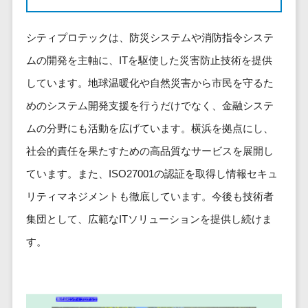
健康管理IoTサービス>
労務管理シス
介護・福
長崎県
デジタルカタログ・電子書籍>
ネットワー
テム
芸能・アーティスト・音楽>
祉・老人ホ
外国人就労システム>
熊本県
ク構築・保
シティプロテックは、防災システムや消防指令システ
コンサルティング
人事管理シス
ーム
特徴・強み
大分県
守・運用
産業保健サービス>
Web戦略/企画>
テム
ムの開発を主軸に、ITを駆使した災害防止技術を提供
製薬
Pマーク取得>
宮崎県
情シス・社
年末調整シス
マイナンバー>
動物病院
しています。地球温暖化や自然災害から市民を守るた
ブランディング>
内IT支援
鹿児島県
英語での応対可能>
テム
不動産・マ
めのシステム開発支援を行うだけでなく、金融システ
AWS
人事（採用・評価・教育）
プロモーション>
沖縄県
健康管理シス
ンション
アワード表彰歴あり>
(Amazon
タレントマネジメントシステム>
ムの分野にも活動を広げています。横浜を拠点にし、
テム
対応地域
EC・ネットショップ戦略>
建設・工務
Web
全国対応可>
創業10年以上>
ストレスチェ
社会的責任を果たすための高品質なサービスを展開し
人事評価システム>
店・住宅・
Services)
SEO対策>
ックサービス
国外
リフォーム
スタッフ数20人以上>
ています。また、ISO27001の認証を取得し情報セキュ
運用代行
採用管理システム>
シフト管理シ
EFO(入力フォーム最適化)>
ホテル・旅
リティマネジメントも徹底しています。今後も技術者
スタッフ数50人以上>
ステム
eラーニング（システム）>
館
リスティン
コンバージョン率改善>
SNS>
集団として、広範なITソリューションを提供し続けま
業務可視化ツ
アジャイル開発>
UI/UXに強い>
旅行・観光
グ広告運用
eラーニング（コンテンツ）>
ール
す。
事業戦略>
代行
スポーツ・
保守/運用も対応>
給与計算ソフ
DX人材研修サービス>
アウトドア
求人広告運
マーケティング
ト
要件定義から対応>
用代行
銀行・地
リファレンスチェックサービス>
Webマーケティング>
給与前払いサ
銀・証券
Indeed運用
レベニューシェア可能>