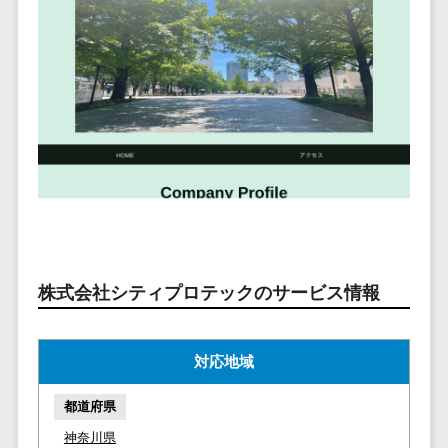
ービス
従業員満足度調査・人材定着化ツ
インフルエンサーマーケティング>
代行
保険
ール>
給与計算アウ
予算管理システム
SNS運用
税理士・会
コンテンツマーケティング>
トソーシング
～100万円以下>
101～200万円>
計士
1on1ツール>
LINE運用代
年末調整アウ
SNSマーケティング>
行
弁護士
201～300万円>
301～500万円>
トソーシング
適性検査サービス>
YouTube運
社労士
動画マーケティング>
福利厚生アウ
501～1000万円>
用代行
Web面接システム>
行政書士
トソーシング
ゲーム
WordPress
1000～1500万円>
大学・高
エンゲージメントツール>
ソーシャルゲーム>
フリーランス
構築・運用
校・専門学
管理システム
1500～5000万円>
ダイレクトリクルーティングサー
コンシューマーゲーム>
校
コンテン
社宅管理サー
ビス>
ツ制作
5001～10000万円>
学習塾・予
ビス
その他
コンテンツ
備校
採用代行サービス>
Web3.0>
AI>
AR/VR>
IoT>
株式会社シティプロテックのサービス情報
健康管理IoTサ
10000万円以上>
制作
保育園・幼
ービス
経理・会計・財務
補助金・助成金サポート>
ライティン
稚園
外国人就労シ
経費精算システム>
グ
対応地域
葬儀・墓
ステム
編集・校正
石・仏壇
Web請求書システム>
産業保健サー
都道府県
インタビュ
お寺・神社
ビス
帳票発行サービス>
神奈川県
ー
ゲーム・ア