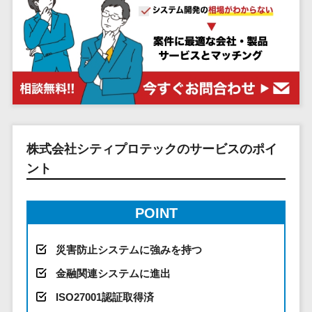
システム
ストラン
PMSシステム
AWS構築
京都府
不動産・マンション>
Indeed運用代行>
SNS運用>
健康管理システム>
ポータルサ
流通・小売
地図・位置情
Linux構築
大阪府
建設・工務店・住宅・リフォーム>
LINE運用代行>
イト(データ
報・GPSシステ
ストレスチェックサービス>
商業施設・
WindowsServer構
兵庫県
ベース型)
ム
テーマパー
ホテル・旅館>
旅行・観光>
築
YouTube運用代行>
奈良県
シフト管理システム>
会員システ
ク・複合施
店舗システム
Azure構築
和歌山県
スポーツ・アウトドア>
WordPress構築・運用>
ム
設
業務可視化ツール>
オーダーエン
Oracle
鳥取県
予約システ
美容室・サ
トリーシステム
銀行・地銀・証券>
保険>
コンテンツ制作
給与計算ソフト>
パッケージ
島根県
ム
ロン
映像・動画シ
コンテンツ制作>
ライティング>
SAP
税理士・会計士>
弁護士>
岡山県
株式会社シティプロテックのサービスのポイ
スマホアプ
エステ・ネ
給与前払いサービス>
ステム
編集・校正>
インタビュー>
Salesforce
リ開発
広島県
イル
ント
シミュレーシ
社労士>
行政書士>
給与計算アウトソーシング>
Access
データベー
山口県
化粧品
ョンシステム
コピーライティング・ネーミング>
大学・高校・専門学校>
ス構築
HubSpot
年末調整アウトソーシング>
徳島県
ブライダル
オークション
POINT
写真撮影>
映像制作>
AWSサーバ
kintone
システム
香川県
学習塾・予備校>
病院
福利厚生アウトソーシング>
ー構築
OBIC製品
グラフィックデザイン(2D・3D)>
愛媛県
人事（労務管
クリニック
災害防止システムに強みを持つ
保育園・幼稚園>
Azureサー
フリーランス管理システム>
理）
高知県
歯科医院
アニメーション>
イラスト>
金融関連システムに進出
バー構築
葬儀・墓石・仏壇>
お寺・神社>
勤怠管理シス
福岡県
整体・整骨
社宅管理サービス>
Linuxサー
テム
ISO27001認証取得済
ロゴ制作>
院
佐賀県
ゲーム・アニメ・おもちゃ>
バー構築