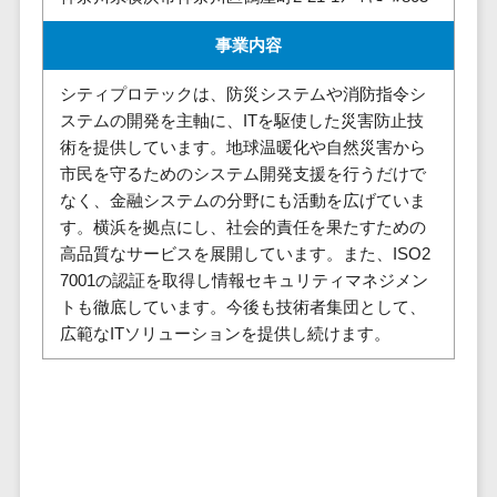
株主総会ツール>
以下
事業戦略
経理・会計・
事業内容
101～200万
ISMS管理ツール>
財務
マーケテ
円
ィング
経費精算シス
シティプロテックは、防災システムや消防指令シ
リーガルリサーチサービス>
201～300万
テム
Webマーケ
ステムの開発を主軸に、ITを駆使した災害防止技
円
ティング
安否確認サービス>
Web請求書シ
術を提供しています。地球温暖化や自然災害から
301～500万
ステム
インフルエ
市民を守るためのシステム開発支援を行うだけで
クラウドPBX>
円
ンサーマー
帳票発行サー
なく、金融システムの分野にも活動を広げていま
ケティング
501～1000
ビス
オンラインアシスタント>
す。横浜を拠点にし、社会的責任を果たすための
万円
コンテンツ
高品質なサービスを展開しています。また、ISO2
請求書受領サ
会議室予約システム>
マーケティ
1000～
7001の認証を取得し情報セキュリティマネジメン
ービス
ング
1500万円
トも徹底しています。今後も技術者集団として、
販売管理システム
電子帳簿保存
広範なITソリューションを提供し続けます。
SNSマーケ
SFAツール>
CRMツール>
1500～
サービス
ティング
5000万円
予算管理シス
セールスDX（SFA/MA）>
動画マーケ
5001～
テム
ティング
10000万円
遠隔接客ツール>
会計ソフト
10000万円
ゲーム
会計システム
オンライン商談ツール>
以上
ソーシャル
出張管理シス