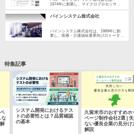
CRMツール
共有）>
1974年に創業し、マイクロプロセッサの
応用製品と制御ソフトウェアの開発を専門
セールス
としてスタートしました。現在ではIT業
ファイル転送サービス>
パインシステム株式会社
DX（SFA/MA）
界...
遠隔接客ツー
文書管理システム>
Web電話帳>
パインシステム株式会社は、1989年に創
ル
業し、医療・介護福祉業界向けのトータル
会議効率化ツール>
ソリューションを提供するメーカーです。
オンライン商
特に、受託プロジェクトによる高いパ...
談ツール
ナレッジ共有ツール>
セールスイネ
バーチャルオフィスツール>
特集記事
ーブルメントツ
ール
ビジネスチャット>
名刺管理サー
デジタルサイネージソフト>
ビス
インサイドセ
オンライン校正ツール>
ールス代行サー
グループウェア>
社内SNS>
ビス
におけるテス
組み込みソ
久留米市のおすすめホーム
は？品質確認
とは？わか
ページ制作会社2選 | 失敗し
マーケティン
Web会議システム>
ない優良企業の見分け方も
グ
解説
家電や自動車、
プロジェクト管理ツール>
メール配信シ