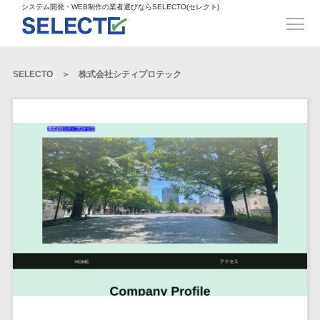
得意業界
ECサイト構築>
ECカートシステム>
システム開発・WEB制作の業者選びならSELECTO(セレクト)
都道府県
SpringFramework>
SpringBoot>
人材>
製造業>
システム開発
北海道>
青森県>
岩手県>
販売管理システム>
言語・スキル
対応業務
システムジ
対応地域
得意分
Laravel>
CakePHP>
工業・インフラ・物流>
コンサル・PM>
宮城県>
秋田県>
山形県>
言語
WEBサイ
ャンル
全国
野・特徴
受注・発注管理システム>
Ruby on Rails>
Node.js>
食品・飲料>
IT・Webサービス>
SELECTO
株式会社シティプロテック
基幹システム(ERP)>
ト制作
Python
全国
販売管理・生
得意業界
福島県>
茨城県>
栃木県>
購買管理システム>
LP制作
産管理
Django>
AngularJS>
React>
Java
都道府県
インテリア・雑貨>
顧客管理システム(CRM)>
群馬県>
埼玉県>
千葉県>
ERP（基幹業
人材
オウンドメ
生産管理システム>
PHP
Vue.js>
NuxtJS>
ベビー・キッズ>
経理/会計システム>
務システム）
ディア
製造業
北海道
Ruby
東京都>
神奈川県>
新潟県>
工程管理システム>
在庫管理シス
ReactNative>
Flutter>
採用サイト
工業・イン
生活用品・文房具>
青森県
在庫管理システム>
Swift
富山県>
石川県>
福井県>
テム
フラ・物流
企業サイト
原価管理システム>
岩手県
Perl
構築
ファッション・アパレル (1785)>
POSシステム>
ECカートシス
食品・飲料
WordPress
山梨県>
長野県>
岐阜県>
AWS構築>
Linux構築>
宮城県
C++
倉庫管理システム>
テム
構築
ペット>
農園・農業>
IT・Webサ
勤怠管理システム>
秋田県
Go
静岡県>
愛知県>
三重県>
WindowsServer構築>
販売管理シス
需要予測システム>
ービス
ECサイト構
山形県
NPO・官公庁>
Kotlin
生産管理システム>
テム
築
インテリ
滋賀県>
京都府>
大阪府>
Azure構築>
Oracle>
WEBサービス
福島県
VBA
受注・発注管
ア・雑貨
イベント・キャンペーン>
マッチングシステム>
システム
マッチングシステム>
茨城県
兵庫県>
奈良県>
和歌山県>
パッケージ
iOS
理システム
開発
ベビー・キ
自動車・バイク>
ポータルサイト(データベース型)>
SAP>
Salesforce>
Access>
栃木県
Android
購買管理シス
予約システム>
会員システム>
ッズ
コンサル・
鳥取県>
島根県>
岡山県>
テム