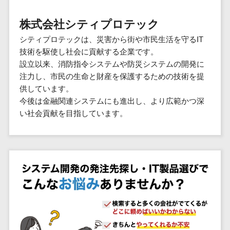
群馬県
PM
家電・電子機器>
フレームワーク
会員システム>
予約システム>
生活用品・
HubSpot>
kintone>
PMSシステム>
広島県>
山口県>
徳島県>
生産管理シス
埼玉県
文房具
基幹システ
株式会社シティプロテック
飲食店・レストラン>
スマホアプリ開発>
OBIC製品>
テム
地図・位置情報・GPSシステム>
SpringFramework
千葉県
ム(ERP)
ファッショ
香川県>
愛媛県>
高知県>
シティプロテックは、災害から街や市民生活を守るIT
工程管理シス
流通・小売>
SpringBoot
ン・アパレ
データベース構築>
東京都
顧客管理シ
店舗システム>
技術を駆使し社会に貢献する企業です。
福岡県>
佐賀県>
長崎県>
テム
ル (1785)
ステム
Laravel
神奈川県
商業施設・テーマパーク・複合施
設立以来、消防指令システムや防災システムの開発に
AWSサーバー構築>
オーダーエントリーシステム>
原価管理シス
(CRM)
ペット
熊本県>
大分県>
宮崎県>
CakePHP
新潟県
設>
注力し、市民の生命と財産を保護するための技術を提
テム
経理/会計シ
Azureサーバー構築>
農園・農業
Ruby on Rails
映像・動画システム>
富山県
供しています。
鹿児島県>
沖縄県>
倉庫管理シス
美容室・サロン>
ステム
NPO・官公
今後は金融関連システムにも進出し、より広範かつ深
Node.js
石川県
Linuxサーバー構築>
テム
シミュレーションシステム>
在庫管理シ
対応地域
庁
い社会貢献を目指しています。
エステ・ネイル>
化粧品>
Django
福井県
需要予測シス
ステム
ネットワーク構築・保守・運用>
国外>
イベント・
オークションシステム>
AngularJS
山梨県
テム
ブライダル>
病院>
POSシステ
キャンペー
情シス・社内IT支援>
React
長野県
人事（労務管理）
ム
WEBサービ
ン
クリニック>
歯科医院>
勤怠管理システム>
Vue.js
岐阜県
ス
AWS (Amazon Web Services)>
勤怠管理シ
自動車・バ
NuxtJS
整体・整骨院>
静岡県
マッチングシ
ステム
イク
労務管理システム>
運用代行
ステム
ReactNative
愛知県
生産管理シ
家電・電子
介護・福祉・老人ホーム>
製薬>
リスティング広告運用代行>
人事管理システム>
予約システム
ステム
Flutter
三重県
機器
動物病院 >
求人広告運用代行>
会員システム
マッチング
滋賀県
飲食店・レ
年末調整システム>
構築