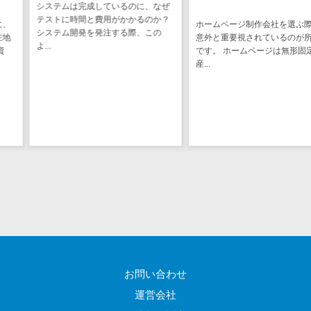
ているのに、なぜ
ちの身の回りに
ステム
用がかかるのか？
み込みソフトウ
電子証明書サービス
ホームページ制作会社を選ぶ際に、
注する際、この
て...
デジタル資産
意外と重要視されているのが所在地
電子証明書サービス>
です。 ホームページは無形固定資
管理システム
産...
データセンター>
クラウド基盤>
商品情報管理
システム
クローニングツール>
チケット管理
データセンター監視自動化>
システム
SNSキャンペ
クラウドバックアップ>
ーンツール
デスクトップ仮想化>
予約管理シス
テム
IoT空調制御>
広告効果測定
IoTプラットフォーム>
ツール
リード獲得ツ
IT資産管理ツール>
ール
お問い合わせ
SaaS管理ツール>
DM発送サービ
運営会社
ス
モバイルデバイス管理>