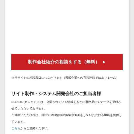
セールスイネーブルメントツール>
ゲーム
テム
コンシュー
ファクタリン
名刺管理サービス>
マーゲーム
グサービス
インサイドセールス代行サービス>
その他
債権管理シス
Web3.0
テム
マーケティング
AI
メール配信システム>
債務管理シス
テム
AR/VR
デジタル資産管理システム>
制作会社紹介の相談をする（無料）
固定資産管理
IoT
システム
商品情報管理システム>
補助金・助
経理アウトソ
成金サポー
※当サイトの相談窓口につながります（掲載企業への直接連絡ではありません）
チケット管理システム>
ーシング
ト
SNSキャンペーンツール>
振込代行サー
サイト制作・システム開発会社のご担当者様
ビス
SLECTO(セレクト)では、公開されている情報をもとに事務局にてデータを登録さ
予約管理システム>
請求代行サー
せていただいております。
ご連絡いただければ、自社で登録情報の編集や追加をしていただける機能を提供し
広告効果測定ツール>
ビス
ています。
送金サービス
リード獲得ツール>
こちら
からご連絡ください。
税務申告シス