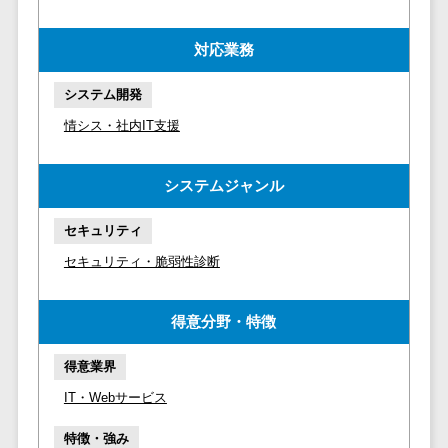
マイナンバー
コピーライ
ニメ・おも
請求書受領サービス>
人事（採用・
ティング・
ちゃ
対応業務
評価・教育）
電子帳簿保存サービス>
ネーミング
芸能・アー
システム開発
写真撮影
ティスト・
予算管理システム>
会計ソフト>
タレントマネ
音楽
映像制作
情シス・社内IT支援
ジメントシステ
会計システム>
特徴・強
グラフィッ
ム
み
出張管理システム>
クデザイン
人事評価シス
システムジャンル
(2D・3D)
Pマーク取
テム
ファクタリングサービス>
得
アニメーシ
セキュリティ
採用管理シス
ョン
債権管理システム>
英語での応
テム
セキュリティ・脆弱性診断
対可能
イラスト
eラーニング
債務管理システム>
アワード表
ロゴ制作
（システム）
得意分野・特徴
彰歴あり
固定資産管理システム>
デジタルカ
eラーニング
全国対応可
タログ・電
（コンテンツ）
得意業界
経理アウトソーシング>
子書籍
創業10年以
DX人材研修サ
IT・Webサービス
振込代行サービス>
上
コンサル
ービス
特徴・強み
スタッフ数
ティング
リファレンス