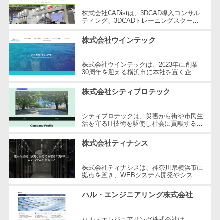
自動音声応答システム(IVR)>
株主総会ツー
株式会社CADistは、3DCAD導入コンサル
ティング、3DCADトレーニングスクー
ル
ル、建築コンサルティング、ITヘルプデス
AI自動電話応答>
ク/ハードウェア購入支援を提供する企業
ISMS管理ツー
株式会社ウインテック
です...
コールセンター音声認識>
ル
リーガルリサ
株式会社ウインテックは、2023年に創業
カスタマーサクセスツール>
30周年を迎える横浜市に本社を置く企業
ーチサービス
です。主に船舶代理店業務とシステム開発
を展開し、貿易業界におけるIT化を推進...
ITサービスマネジメントツール>
安否確認サー
株式会社シティプロテック
ビス
問い合わせ管理システム>
クラウドPBX
シティプロテックは、災害から街や市民生
活を守るIT技術を駆使し社会に貢献する企
遠隔サポートツール>
オンラインア
業です。設立以来、消防指令システムや防
災システムの開発に注力し、市民の...
シスタント
株式会社ティナシス
コールセンター代行サービス>
会議室予約シ
通話録音・解析システム>
ステム
株式会社ティナシスは、神奈川県横浜市に
拠点を置き、WEBシステム開発やシステ
ムの分析・カスタマイズ、パッケージ導入
販売管理シス
チャットボット>
FAQシステム>
など、多岐にわたるシステムソリューシ...
テム
ハル・エンジニアリング株式会社
コミュニケーション
SFAツール
オンラインストレージ（ファイル
ハル・エンジニアリング株式会社は、