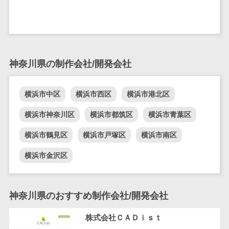
DM発送サービス>
EFOツール>
テム
法務・総務
LP作成サービス>
電子契約シス
広告運用代行>
テム
神奈川県の制作会社/開発会社
契約書レビュ
Webアンケートシステム>
ーシステム
Web接客ツール>
MAツール>
契約書管理シ
横浜市中区
横浜市西区
横浜市港北区
ステム
動画配信システム>
横浜市神奈川区
横浜市都筑区
横浜市青葉区
反社チェック
SNS管理ツール>
ツール
横浜市鶴見区
横浜市戸塚区
横浜市南区
受付システム
LINEマーケティングツール>
横浜市金沢区
座席管理シス
SEOツール>
MEOツール>
テム
イベント管理システム>
入退室管理シ
神奈川県のおすすめ制作会社/開発会社
ステム
カスタマーサポート
CO2排出量管
株式会社ＣＡＤｉｓｔ
コールセンターCRM>
理システム