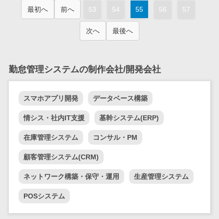
テム
最初へ
前へ
53
54
55
56
57
RPAツール
帳票作成サー
次へ
最後へ
ビス
物流・流通向
勤怠管理システムの制作会社/開発会社
け
車両管理シス
テム
スマホアプリ開発
データベース構築
商圏分析ツー
情シス・社内IT支援
基幹システム(ERP)
ル
配送管理シス
在庫管理システム
コンサル・PM
テム
顧客管理システム(CRM)
バース予約シ
ステム
ネットワーク構築・保守・運用
生産管理システム
運送業務支援
POSシステム
システム
アルコールチ