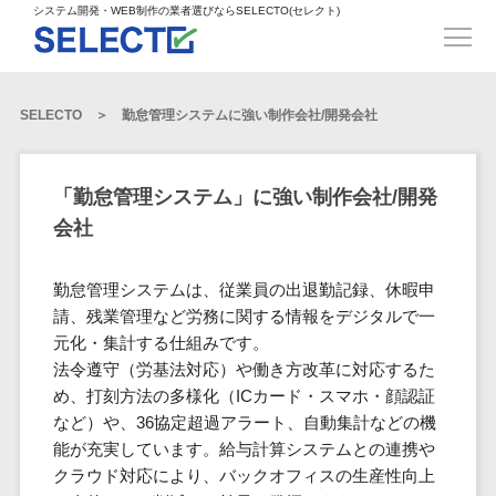
得意業界
ECサイト構築>
ECカートシステム>
システム開発・WEB制作の業者選びならSELECTO(セレクト)
都道府県
SpringFramework>
SpringBoot>
人材>
製造業>
システム開発
北海道>
青森県>
岩手県>
販売管理システム>
言語・スキル
対応業務
システムジ
対応地域
得意分
Laravel>
CakePHP>
工業・インフラ・物流>
コンサル・PM>
宮城県>
秋田県>
山形県>
言語
WEBサイ
ャンル
全国
野・特徴
受注・発注管理システム>
Ruby on Rails>
Node.js>
食品・飲料>
IT・Webサービス>
SELECTO
勤怠管理システムに強い制作会社/開発会社
基幹システム(ERP)>
ト制作
Python
全国
販売管理・生
得意業界
福島県>
茨城県>
栃木県>
購買管理システム>
LP制作
産管理
Django>
AngularJS>
React>
Java
都道府県
インテリア・雑貨>
顧客管理システム(CRM)>
群馬県>
埼玉県>
千葉県>
ERP（基幹業
人材
オウンドメ
生産管理システム>
PHP
Vue.js>
NuxtJS>
「勤怠管理システム」に強い制作会社/開発
ベビー・キッズ>
経理/会計システム>
務システム）
ディア
製造業
北海道
Ruby
東京都>
神奈川県>
新潟県>
会社
工程管理システム>
在庫管理シス
ReactNative>
Flutter>
採用サイト
工業・イン
生活用品・文房具>
青森県
在庫管理システム>
Swift
富山県>
石川県>
福井県>
テム
フラ・物流
企業サイト
原価管理システム>
岩手県
Perl
構築
ファッション・アパレル (1785)>
勤怠管理システムは、従業員の出退勤記録、休暇申
POSシステム>
ECカートシス
食品・飲料
WordPress
山梨県>
長野県>
岐阜県>
AWS構築>
Linux構築>
宮城県
C++
倉庫管理システム>
請、残業管理など労務に関する情報をデジタルで一
テム
構築
ペット>
農園・農業>
IT・Webサ
勤怠管理システム>
秋田県
元化・集計する仕組みです。
Go
静岡県>
愛知県>
三重県>
WindowsServer構築>
販売管理シス
需要予測システム>
ービス
ECサイト構
法令遵守（労基法対応）や働き方改革に対応するた
山形県
NPO・官公庁>
Kotlin
生産管理システム>
テム
築
インテリ
滋賀県>
京都府>
大阪府>
Azure構築>
Oracle>
め、打刻方法の多様化（ICカード・スマホ・顔認証
WEBサービス
福島県
VBA
受注・発注管
ア・雑貨
イベント・キャンペーン>
マッチングシステム>
システム
など）や、36協定超過アラート、自動集計などの機
マッチングシステム>
茨城県
兵庫県>
奈良県>
和歌山県>
パッケージ
iOS
理システム
開発
能が充実しています。給与計算システムとの連携や
ベビー・キ
自動車・バイク>
ポータルサイト(データベース型)>
SAP>
Salesforce>
Access>
栃木県
Android
購買管理シス
予約システム>
会員システム>
クラウド対応により、バックオフィスの生産性向上
ッズ
コンサル・
鳥取県>
島根県>
岡山県>
テム