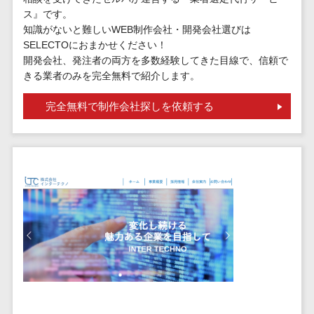
請求代行サービス>
20人以上
ス』です。
チェックサービ
送金サービス>
知識がないと難しいWEB制作会社・開発会社選びは
Web戦略/企
スタッフ数
ス
SELECTOにおまかせください！
画
50人以上
従業員満足度
税務申告システム>
開発会社、発注者の両方を多数経験してきた目線で、信頼で
ブランディ
アジャイル
調査・人材定着
きる業者のみを完全無料で紹介します。
法務・総務
ング
開発
化ツール
電子契約システム>
プロモーシ
UI/UXに強
完全無料で制作会社探しを依頼する
1on1ツール
ョン
い
適性検査サー
契約書レビューシステム>
EC・ネット
保守/運用も
ビス
契約書管理システム>
ショップ戦
対応
Web面接シス
略
要件定義か
テム
反社チェックツール>
SEO対策
ら対応
エンゲージメ
受付システム>
EFO(入力フ
レベニュー
ントツール
ォーム最適
シェア可能
座席管理システム>
ダイレクトリ
化)
クルーティング
予算管理
入退室管理システム>
コンバージ
サービス
システム
ョン率改善
採用代行サー
CO2排出量管理システム>
SNS
～100万円
ビス