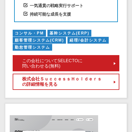
クラウドバッ
電子薬歴システム>
一気通貫の戦略実行サポート
クアップ
不動産業界向け
持続可能な成長を支援
デスクトップ
不動産管理サービス>
仮想化
不動産業務支援サービス>
IoT空調制御
コンサル・PM
基幹システム(ERP)
顧客管理システム(CRM)
経理/会計システム
IoTプラットフ
不動産ホームページ制作>
勤怠管理システム
ォーム
不動産オーナーアプリ>
IT資産管理ツー
この会社についてSELECTOに
ル
問い合わせる(無料)
入居者管理アプリ>
SaaS管理ツー
用地管理システム>
株式会社ＳｕｃｃｅｓｓＨｏｌｄｅｒｓ
ル
の詳細情報を見る
モバイルデバ
業界・業種特化型
イス管理
保険代理店システム>
サーバー・ネ
図面検索システム>
ットワーク監視
設備監視シス
施工管理アプリ>
テム
報告書作成ツール>