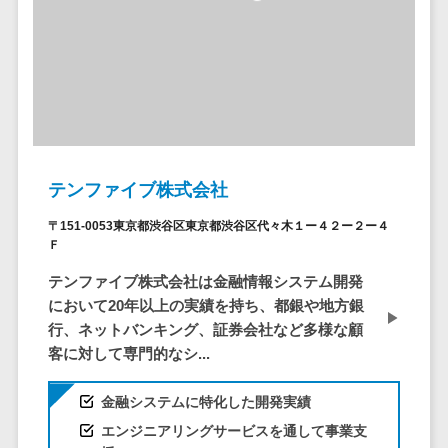
システム
ストラン
PMSシステム
AWS構築
京都府
不動産・マンション>
Indeed運用代行>
SNS運用>
健康管理システム>
ポータルサ
流通・小売
地図・位置情
Linux構築
大阪府
建設・工務店・住宅・リフォーム>
LINE運用代行>
イト(データ
報・GPSシステ
ストレスチェックサービス>
商業施設・
WindowsServer構
兵庫県
ベース型)
ム
テーマパー
ホテル・旅館>
旅行・観光>
築
YouTube運用代行>
奈良県
シフト管理システム>
会員システ
ク・複合施
店舗システム
Azure構築
和歌山県
スポーツ・アウトドア>
WordPress構築・運用>
ム
設
業務可視化ツール>
オーダーエン
Oracle
鳥取県
予約システ
美容室・サ
トリーシステム
銀行・地銀・証券>
保険>
コンテンツ制作
給与計算ソフト>
パッケージ
島根県
ム
ロン
テンファイブ株式会社
映像・動画シ
コンテンツ制作>
ライティング>
SAP
税理士・会計士>
弁護士>
岡山県
スマホアプ
エステ・ネ
給与前払いサービス>
ステム
〒151-0053東京都渋谷区東京都渋谷区代々木１ー４２ー２ー４
編集・校正>
インタビュー>
Salesforce
リ開発
広島県
イル
シミュレーシ
社労士>
行政書士>
Ｆ
給与計算アウトソーシング>
Access
データベー
山口県
化粧品
ョンシステム
コピーライティング・ネーミング>
テンファイブ株式会社は金融情報システム開発
大学・高校・専門学校>
ス構築
HubSpot
年末調整アウトソーシング>
徳島県
ブライダル
オークション
において20年以上の実績を持ち、都銀や地方銀
写真撮影>
映像制作>
AWSサーバ
kintone
システム
香川県
学習塾・予備校>
病院
行、ネットバンキング、証券会社など多様な顧
福利厚生アウトソーシング>
ー構築
OBIC製品
グラフィックデザイン(2D・3D)>
愛媛県
人事（労務管
客に対して専門的なシ...
クリニック
保育園・幼稚園>
Azureサー
フリーランス管理システム>
理）
高知県
歯科医院
アニメーション>
イラスト>
バー構築
葬儀・墓石・仏壇>
お寺・神社>
金融システムに特化した開発実績
勤怠管理シス
福岡県
整体・整骨
社宅管理サービス>
Linuxサー
テム
ロゴ制作>
エンジニアリングサービスを通して事業支
院
佐賀県
ゲーム・アニメ・おもちゃ>
バー構築