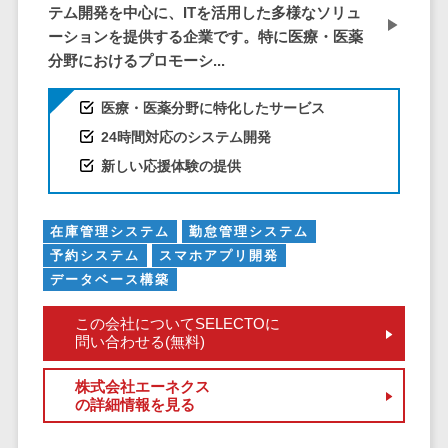
テム開発を中心に、ITを活用した多様なソリュ
EFOツール
ーションを提供する企業です。特に医療・医薬
サーバー・ネットワーク監視>
LP作成サービ
分野におけるプロモーシ...
ス
設備監視システム>
広告運用代行
医療・医薬分野に特化したサービス
ID管理システム>
Webアンケー
24時間対応のシステム開発
システム連携ツール（iPaaS）>
トシステム
新しい応援体験の提供
Web接客ツー
クラウド接続サービス>
ル
在庫管理システム
勤怠管理システム
キッティングサービス>
MAツール
予約システム
スマホアプリ開発
動画配信シス
情シスアウトソーシング>
データベース構築
テム
セキュリティ
SNS管理ツー
この会社についてSELECTOに
標的型攻撃メール対策>
問い合わせる(無料)
ル
LINEマーケテ
セキュリティ・脆弱性診断>
株式会社エーネクス
ィングツール
の詳細情報を見る
ペネトレーションテスト>
SEOツール