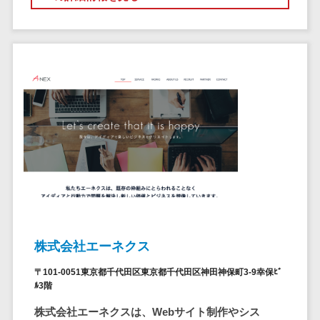
ステム
電子証明書サービス
デジタル資産
電子証明書サービス>
管理システム
データセンター>
クラウド基盤>
商品情報管理
システム
クローニングツール>
チケット管理
データセンター監視自動化>
システム
SNSキャンペ
クラウドバックアップ>
ーンツール
デスクトップ仮想化>
予約管理シス
テム
IoT空調制御>
広告効果測定
IoTプラットフォーム>
ツール
株式会社エーネクス
リード獲得ツ
IT資産管理ツール>
〒101-0051東京都千代田区東京都千代田区神田神保町3-9幸保ﾋﾞ
ール
ﾙ3階
SaaS管理ツール>
DM発送サービ
株式会社エーネクスは、Webサイト制作やシス
ス
モバイルデバイス管理>