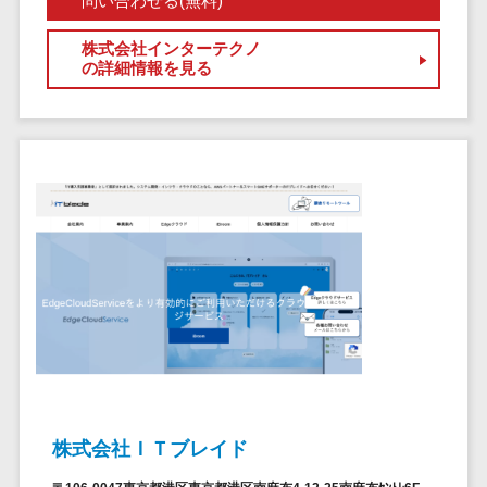
問い合わせる(無料)
セールスイネーブルメントツール>
ゲーム
テム
コンシュー
株式会社インターテクノ
ファクタリン
名刺管理サービス>
の詳細情報を見る
マーゲーム
グサービス
インサイドセールス代行サービス>
その他
債権管理シス
Web3.0
テム
マーケティング
AI
メール配信システム>
債務管理シス
テム
AR/VR
デジタル資産管理システム>
固定資産管理
IoT
システム
商品情報管理システム>
補助金・助
経理アウトソ
成金サポー
チケット管理システム>
ーシング
ト
SNSキャンペーンツール>
振込代行サー
ビス
予約管理システム>
請求代行サー
広告効果測定ツール>
ビス
株式会社ＩＴブレイド
送金サービス
リード獲得ツール>
税務申告シス