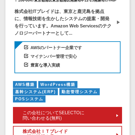
〒106-0047東京都港区東京都港区南麻布4-12-25南麻布ｾﾝﾄﾚ6F
DM発送サービス>
EFOツール>
テム
株式会社ITブレイドは、東京と鹿児島を拠点
法務・総務
LP作成サービス>
に、情報技術を生かしたシステムの提案・開発
電子契約シス
を行っています。Amazon Web Servicesのテク
広告運用代行>
テム
ノロジーパートナーとして...
契約書レビュ
Webアンケートシステム>
ーシステム
AWSのパートナー企業です
Web接客ツール>
MAツール>
契約書管理シ
マイナンバー管理で安心
ステム
動画配信システム>
豊富な導入実績
反社チェック
SNS管理ツール>
ツール
AWS構築
WordPress構築
受付システム
LINEマーケティングツール>
基幹システム(ERP)
勤怠管理システム
座席管理シス
SEOツール>
MEOツール>
POSシステム
テム
イベント管理システム>
入退室管理シ
この会社についてSELECTOに
問い合わせる(無料)
ステム
カスタマーサポート
CO2排出量管
コールセンターCRM>
株式会社ＩＴブレイド
理システム