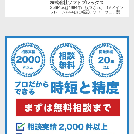
株式会社ソフトプレックス
ーション向けサ
SoftPlexは1994年に設立され、IBMメイン
ービス
フレームを中心に幅広いソフトウェア製品
やサービスを提供する企業です。特にメイ
健康診断シス
ンフレーム周りの問題解決や運用の効...
テム
診療予約シス
テム
歯科向け電子
カルテ
歯科予約シス
テム
リハビリ管理
システム
医薬品在庫管
理システム
電子薬歴シス
テム
不動産業界向