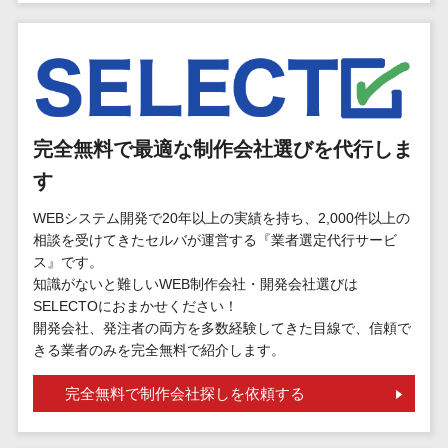
標的型攻撃メール訓練サービス>
MEOツール
イベント管理
認証システム>
システム
ログ管理システム>
カスタマーサ
ポート
クラウド型セキュリティカメラ>
コールセンタ
完全無料で最適な制作会社選びを代行しま
メールセキュリティ>
ーCRM
す
自動音声応答
メール・ファイル無害化>
システム(IVR)
WEBシステム開発で20年以上の実績を持ち、2,000件以上の
サンドボックス>
相談を受けてきたセルバが運営する『業者選定代行サービ
AI自動電話応
ス』です。
答
委託先管理サービス>
WAF>
知識がないと難しいWEB制作会社・開発会社選びは
コールセンタ
SELECTOにおまかせください！
URLフィルタリング>
ー音声認識
開発会社、発注者の両方を多数経験してきた目線で、信頼で
カスタマーサ
きる業者のみを完全無料で紹介します。
エンドポイントセキュリティ
クセスツール
（EDR）>
完全無料で制作会社探しを依頼する
ITサービスマネ
CASB>
ファイル暗号化>
ジメントツール