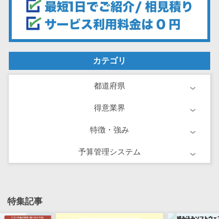
け
不動産管理サ
ービス
不動産業務支
援サービス
カテゴリ
不動産ホーム
ページ制作
都道府県
不動産オーナ
ーアプリ
得意業界
入居者管理ア
特徴・強み
プリ
用地管理シス
予算管理システム
テム
業界・業種特
化型
保険代理店シ
特集記事
ステム