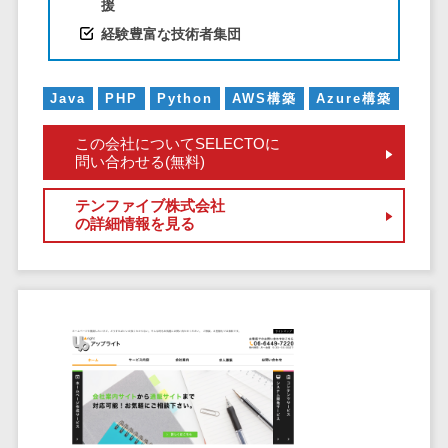
健康管理IoTサービス>
援
労務管理シス
介護・福
長崎県
デジタルカタログ・電子書籍>
ネットワー
テム
芸能・アーティスト・音楽>
経験豊富な技術者集団
祉・老人ホ
外国人就労システム>
熊本県
ク構築・保
コンサルティング
人事管理シス
ーム
特徴・強み
大分県
守・運用
産業保健サービス>
Web戦略/企画>
テム
製薬
Pマーク取得>
Java
PHP
Python
AWS構築
Azure構築
宮崎県
情シス・社
年末調整シス
マイナンバー>
動物病院
ブランディング>
内IT支援
鹿児島県
英語での応対可能>
テム
この会社についてSELECTOに
不動産・マ
AWS
人事（採用・評価・教育）
プロモーション>
沖縄県
問い合わせる(無料)
健康管理シス
ンション
アワード表彰歴あり>
(Amazon
タレントマネジメントシステム>
テム
対応地域
EC・ネットショップ戦略>
建設・工務
Web
テンファイブ株式会社
全国対応可>
創業10年以上>
ストレスチェ
人事評価システム>
の詳細情報を見る
店・住宅・
Services)
SEO対策>
ックサービス
国外
リフォーム
スタッフ数20人以上>
運用代行
採用管理システム>
シフト管理シ
EFO(入力フォーム最適化)>
ホテル・旅
スタッフ数50人以上>
ステム
eラーニング（システム）>
館
リスティン
コンバージョン率改善>
SNS>
業務可視化ツ
アジャイル開発>
UI/UXに強い>
旅行・観光
グ広告運用
eラーニング（コンテンツ）>
ール
事業戦略>
代行
スポーツ・
保守/運用も対応>
給与計算ソフ
DX人材研修サービス>
アウトドア
求人広告運
マーケティング
ト
要件定義から対応>
用代行
銀行・地
リファレンスチェックサービス>
Webマーケティング>
給与前払いサ
銀・証券
Indeed運用
レベニューシェア可能>