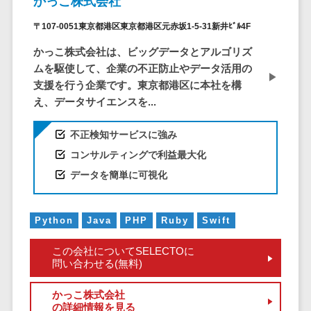
かっこ株式会社
CRMツール
共有）>
セールス
〒107-0051東京都港区東京都港区元赤坂1-5-31新井ﾋﾞﾙ4F
ファイル転送サービス>
DX（SFA/MA）
かっこ株式会社は、ビッグデータとアルゴリズ
遠隔接客ツー
文書管理システム>
Web電話帳>
ムを駆使して、企業の不正防止やデータ活用の
ル
支援を行う企業です。東京都港区に本社を構
会議効率化ツール>
オンライン商
え、データサイエンスを...
談ツール
ナレッジ共有ツール>
セールスイネ
不正検知サービスに強み
バーチャルオフィスツール>
ーブルメントツ
コンサルティングで利益最大化
ール
ビジネスチャット>
データを簡単に可視化
名刺管理サー
デジタルサイネージソフト>
ビス
インサイドセ
Python
Java
PHP
Ruby
Swift
オンライン校正ツール>
ールス代行サー
この会社についてSELECTOに
グループウェア>
社内SNS>
ビス
問い合わせる(無料)
マーケティン
Web会議システム>
グ
かっこ株式会社
プロジェクト管理ツール>
の詳細情報を見る
メール配信シ