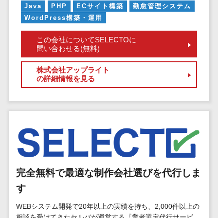
マイナンバー
Java
PHP
ECサイト構築
勤怠管理システム
コピーライ
ニメ・おも
請求書受領サービス>
人事（採用・
WordPress構築・運用
ティング・
ちゃ
評価・教育）
電子帳簿保存サービス>
ネーミング
芸能・アー
この会社についてSELECTOに
写真撮影
ティスト・
予算管理システム>
会計ソフト>
問い合わせる(無料)
タレントマネ
音楽
映像制作
ジメントシステ
会計システム>
株式会社アップライト
特徴・強
グラフィッ
ム
の詳細情報を見る
み
出張管理システム>
クデザイン
人事評価シス
(2D・3D)
Pマーク取
テム
ファクタリングサービス>
得
アニメーシ
採用管理シス
ョン
債権管理システム>
英語での応
テム
対可能
イラスト
eラーニング
債務管理システム>
アワード表
ロゴ制作
（システム）
彰歴あり
固定資産管理システム>
デジタルカ
eラーニング
完全無料で最適な制作会社選びを代行しま
全国対応可
タログ・電
（コンテンツ）
経理アウトソーシング>
す
子書籍
創業10年以
DX人材研修サ
振込代行サービス>
上
コンサル
ービス
WEBシステム開発で20年以上の実績を持ち、2,000件以上の
スタッフ数
ティング
相談を受けてきたセルバが運営する『業者選定代行サービ
リファレンス