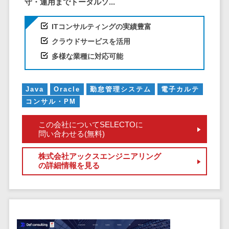
サービス
守・運用までトータルソ...
帳票作成サービス>
文書管理シス
ITコンサルティングの実績豊富
物流・流通向け
テム
車両管理システム>
クラウドサービスを活用
Web電話帳
多様な業種に対応可能
会議効率化ツ
商圏分析ツール>
ール
配送管理システム>
ナレッジ共有
Java
Oracle
勤怠管理システム
電子カルテ
ツール
バース予約システム>
コンサル・PM
バーチャルオ
運送業務支援システム>
フィスツール
この会社についてSELECTOに
問い合わせる(無料)
ビジネスチャ
アルコールチェックアプリ>
ット
株式会社アックスエンジニアリング
店舗業務支援システム>
デジタルサイ
の詳細情報を見る
ネージソフト
配送ルート最適化>
オンライン校
IT点呼サービス>
正ツール
グループウェ
医療・介護業界向け