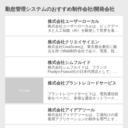
ェックアプリ
勤怠管理システムのおすすめ制作会社/開発会社
店舗業務支援
システム
株式会社ユーザーローカル
配送ルート最
株式会社ユーザーローカルは、ビッグデー
タと人工知能（AI）を駆使して世界を進化
適化
させることを経営理念とする、日本を代表
する技術ベンチャー企業です。国内...
IT点呼サービス
株式会社クリエイサイエン
株式会社CreaScienは、東京都台東区に拠
医療・介護業
点を持つWeb制作会社であり、理系、技
術、そしてWeb3の領域での強みを活かし
界向け
たクリエイティブ制作を行っています。
株式会社シムフルイド
電子カルテ
独...
株式会社シムフルイドは、フランス
障害福祉ソフ
Fluidyn-France社の日本代理店として、最
先端のCFD（数値流体力学）解析手法を駆
ト
使した高精度な製品を提供しています。設
株式会社プラントレコードサービス
立...
介護ソフト
プラントレコードサービスは、電気通信技
オンライン診
術をベースに、多様な通信ネットワーク構
療システム
築や維持管理の分野で豊富な経験とノウハ
ウを提供している企業です。創業以...
オンコール代
株式会社アイデアツール
株式会社アイデアツールは、工場向けの産
行サービス
業用アプリケーションの制作を専門とする
ソフトウェア会社です。自動車・光学レン
訪問看護ステ
ズ・バッテリー工場など多岐にわた...