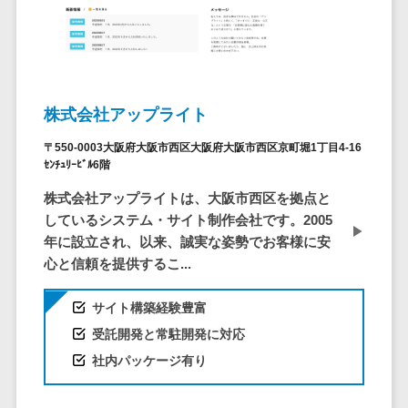
ービス
従業員満足度調査・人材定着化ツ
インフルエンサーマーケティング>
代行
保険
ール>
給与計算アウ
予算管理システム
SNS運用
税理士・会
コンテンツマーケティング>
トソーシング
～100万円以下>
101～200万円>
計士
1on1ツール>
LINE運用代
年末調整アウ
SNSマーケティング>
行
弁護士
201～300万円>
301～500万円>
トソーシング
適性検査サービス>
YouTube運
株式会社アップライト
社労士
動画マーケティング>
福利厚生アウ
501～1000万円>
用代行
Web面接システム>
行政書士
トソーシング
〒550-0003大阪府大阪市西区大阪府大阪市西区京町堀1丁目4-16
ゲーム
WordPress
1000～1500万円>
大学・高
ｾﾝﾁｭﾘｰﾋﾞﾙ6階
エンゲージメントツール>
ソーシャルゲーム>
フリーランス
構築・運用
校・専門学
管理システム
1500～5000万円>
株式会社アップライトは、大阪市西区を拠点と
ダイレクトリクルーティングサー
コンシューマーゲーム>
校
コンテン
社宅管理サー
しているシステム・サイト制作会社です。2005
ビス>
ツ制作
5001～10000万円>
学習塾・予
ビス
年に設立され、以来、誠実な姿勢でお客様に安
その他
コンテンツ
備校
採用代行サービス>
心と信頼を提供するこ...
Web3.0>
AI>
AR/VR>
IoT>
健康管理IoTサ
10000万円以上>
制作
保育園・幼
ービス
経理・会計・財務
補助金・助成金サポート>
ライティン
稚園
サイト構築経験豊富
外国人就労シ
経費精算システム>
グ
葬儀・墓
受託開発と常駐開発に対応
ステム
編集・校正
石・仏壇
Web請求書システム>
社内パッケージ有り
産業保健サー
インタビュ
お寺・神社
ビス
帳票発行サービス>
ー
ゲーム・ア