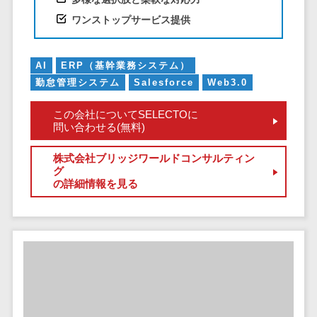
ペネトレーシ
その他業務支援サービス>
ョンテスト
ワンストップサービス提供
標的型攻撃メ
データ分析・活用
ール訓練サービ
音声データ活用>
AI
ERP（基幹業務システム）
ス
勤怠管理システム
Salesforce
Web3.0
議事録作成ツール>
認証システム
テキストマイニングツール>
この会社についてSELECTOに
ログ管理シス
問い合わせる(無料)
テム
VOC分析ツール>
BIツール>
クラウド型セ
株式会社ブリッジワールドコンサルティン
ETLツール>
音声合成ツール>
キュリティカメ
グ
の詳細情報を見る
ラ
AI翻訳サービス>
メールセキュ
リティ
アノテーションツール>
メール・ファ
データ化サービス>
イル無害化
画像解析・画像検査>
サンドボック
ス
ブロックチェーン
委託先管理サ