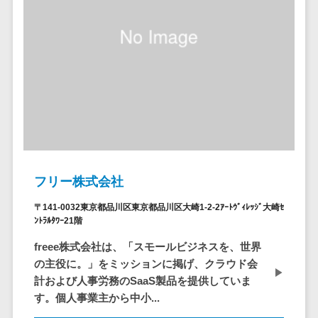
仮想通貨>
NFT>
ービス
官公庁・自治体向け
WAF
GIS（地理情報システム）>
URLフィルタ
リング
公共施設予約システム>
エンドポイン
その他官公庁・自治体向け>
トセキュリティ
（EDR）
CASB
ファイル暗号
フリー株式会社
化
電話認証サー
〒141-0032東京都品川区東京都品川区大崎1-2-2ｱｰﾄｳﾞｨﾚｯｼﾞ大崎ｾ
ﾝﾄﾗﾙﾀﾜｰ21階
ビス
DLPツール
freee株式会社は、「スモールビジネスを、世界
の主役に。」をミッションに掲げ、クラウド会
UTM
計および人事労務のSaaS製品を提供していま
不正検知サー
す。個人事業主から中小...
ビス