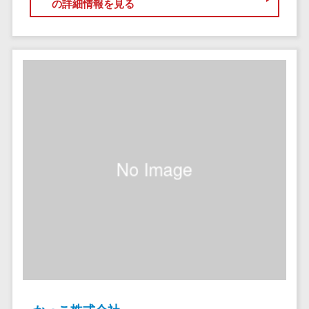
の詳細情報を見る
自動音声応答システム(IVR)>
株主総会ツー
ル
AI自動電話応答>
ISMS管理ツー
コールセンター音声認識>
ル
リーガルリサ
カスタマーサクセスツール>
ーチサービス
ITサービスマネジメントツール>
安否確認サー
ビス
問い合わせ管理システム>
クラウドPBX
遠隔サポートツール>
オンラインア
シスタント
コールセンター代行サービス>
会議室予約シ
通話録音・解析システム>
ステム
販売管理シス
チャットボット>
FAQシステム>
テム
コミュニケーション
SFAツール
オンラインストレージ（ファイル