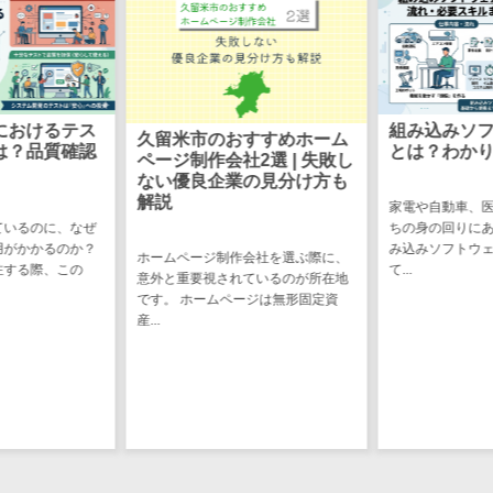
図面検索シス
テム
施工管理アプ
リ
報告書作成ツ
におけるテス
組み込みソ
久留米市のおすすめホーム
は？品質確認
とは？わか
ール
ページ制作会社2選 | 失敗し
ない優良企業の見分け方も
フィールド業
解説
家電や自動車、
務支援サービス
ているのに、なぜ
ちの身の回りに
モバイルオー
用がかかるのか？
み込みソフトウ
ホームページ制作会社を選ぶ際に、
ダーシステム
注する際、この
て...
意外と重要視されているのが所在地
ホテル管理シ
です。 ホームページは無形固定資
産...
ステム
HACCP管理ア
プリ
人材紹介シス
テム
人材派遣管理