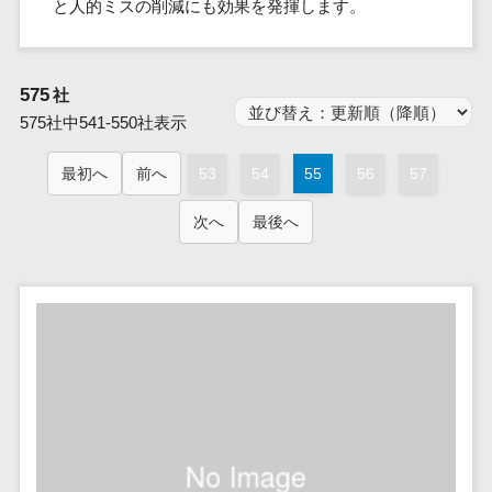
群馬県
と人的ミスの削減にも効果を発揮します。
PM
家電・電子機器>
フレームワーク
会員システム>
予約システム>
生活用品・
HubSpot>
kintone>
PMSシステム>
広島県>
山口県>
徳島県>
生産管理シス
埼玉県
文房具
基幹システ
飲食店・レストラン>
スマホアプリ開発>
OBIC製品>
テム
地図・位置情報・GPSシステム>
SpringFramework
千葉県
ム(ERP)
ファッショ
香川県>
愛媛県>
高知県>
工程管理シス
流通・小売>
575
SpringBoot
社
ン・アパレ
データベース構築>
東京都
顧客管理シ
店舗システム>
福岡県>
佐賀県>
長崎県>
テム
ル (1785)
575社中541-550社表示
ステム
Laravel
神奈川県
商業施設・テーマパーク・複合施
AWSサーバー構築>
オーダーエントリーシステム>
原価管理シス
(CRM)
ペット
熊本県>
大分県>
宮崎県>
CakePHP
新潟県
設>
最初へ
前へ
53
テム
54
55
56
57
経理/会計シ
Azureサーバー構築>
農園・農業
Ruby on Rails
映像・動画システム>
富山県
鹿児島県>
沖縄県>
倉庫管理シス
美容室・サロン>
ステム
NPO・官公
Node.js
石川県
次へ
最後へ
Linuxサーバー構築>
テム
シミュレーションシステム>
在庫管理シ
対応地域
庁
エステ・ネイル>
化粧品>
Django
福井県
需要予測シス
ステム
ネットワーク構築・保守・運用>
国外>
イベント・
オークションシステム>
AngularJS
山梨県
テム
ブライダル>
病院>
POSシステ
キャンペー
情シス・社内IT支援>
React
長野県
人事（労務管理）
ム
WEBサービ
ン
クリニック>
歯科医院>
勤怠管理システム>
Vue.js
岐阜県
ス
AWS (Amazon Web Services)>
勤怠管理シ
自動車・バ
NuxtJS
整体・整骨院>
静岡県
マッチングシ
ステム
イク
労務管理システム>
運用代行
ステム
ReactNative
愛知県
生産管理シ
家電・電子
介護・福祉・老人ホーム>
製薬>
リスティング広告運用代行>
人事管理システム>
予約システム
ステム
Flutter
三重県
機器
動物病院 >
求人広告運用代行>
会員システム
マッチング
滋賀県
飲食店・レ
年末調整システム>
構築