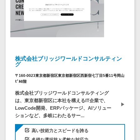
ID管理システ
ム
フィールド業務支援サービス>
システム連携
モバイルオーダーシステム>
ツール
（iPaaS）
ホテル管理システム>
クラウド接続
HACCP管理アプリ>
サービス
株式会社ブリッジワールドコンサルティン
キッティング
人材紹介システム>
グ
サービス
人材派遣管理システム>
情シスアウト
〒160-0023東京都新宿区東京都新宿区西新宿七丁目5番11号岡山
ﾋﾞﾙ8階
ソーシング
園務支援システム>
セキュリティ
株式会社ブリッジワールドコンサルティング
校務支援システム>
は、東京都新宿区に本社を構えるIT企業で、
LowCode開発、ERPパッケージ、AIソリュー
標的型攻撃メ
Web出願システム>
ションなど、多岐にわたるサー...
ール対策
バーチャル試着システム>
セキュリテ
高い技術力とスピードを誇る
ィ・脆弱性診断
農業支援システム>
多様な選択肢と柔軟な対応力