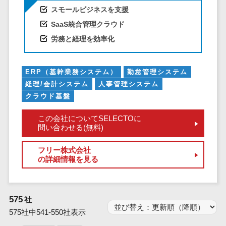
業務全般
スモールビジネスを支援
業務標準化ツ
SaaS統合管理クラウド
ール
労務と経理を効率化
FAX配信システ
ム
FAX受信サービ
ERP（基幹業務システム）
勤怠管理システム
ス
経理/会計システム
人事管理システム
帳票配信サー
クラウド基盤
ビス
この会社についてSELECTOに
BPMツール
問い合わせる(無料)
ChatGPTサー
ビス
フリー株式会社
の詳細情報を見る
ワークフロー
システム
マニュアル作
575
社
成ツール
575社中541-550社表示
物品管理シス