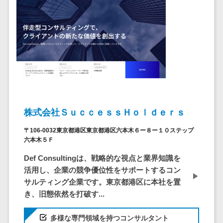
ア
電子カルテ>
障害福祉ソフト>
社内SNS
介護ソフト>
Web会議シス
オンライン診療システム>
テム
プロジェクト
オンコール代行サービス>
管理ツール
訪問看護ステーション向けサービ
電子証明書サ
ス>
ービス
電子証明書サ
健康診断システム>
株式会社ＳｕｃｃｅｓｓＨｏｌｄｅｒｓ
ービス
診療予約システム>
〒106-0032東京都港区東京都港区六本木６ー８ー１０ステップ
データセンタ
六本木５Ｆ
ー
歯科向け電子カルテ>
Def Consultingは、戦略的な視点と業界知識を
クラウド基盤
歯科予約システム>
活用し、企業の競争優位性をサポートするコン
クローニング
サルティング企業です。東京都港区に本社を置
ツール
リハビリ管理システム>
き、旧態依然を打破す...
データセンタ
医薬品在庫管理システム>
ー監視自動化
多様な専門領域を持つコンサルタント