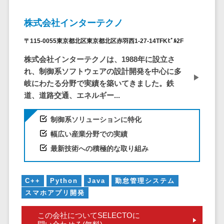
株主総会ツール>
以下
事業戦略
経理・会計・
101～200万
株式会社インターテクノ
ISMS管理ツール>
財務
マーケテ
円
ィング
経費精算シス
〒115-0055東京都北区東京都北区赤羽西1-27-14TFKﾋﾞﾙ2F
リーガルリサーチサービス>
201～300万
テム
Webマーケ
円
株式会社インターテクノは、1988年に設立さ
ティング
安否確認サービス>
Web請求書シ
れ、制御系ソフトウェアの設計開発を中心に多
301～500万
ステム
インフルエ
クラウドPBX>
岐にわたる分野で実績を築いてきました。鉄
円
ンサーマー
帳票発行サー
道、道路交通、エネルギー...
ケティング
501～1000
ビス
オンラインアシスタント>
万円
コンテンツ
請求書受領サ
制御系ソリューションに特化
会議室予約システム>
マーケティ
1000～
ービス
幅広い産業分野での実績
ング
1500万円
販売管理システム
電子帳簿保存
最新技術への積極的な取り組み
SNSマーケ
SFAツール>
CRMツール>
1500～
サービス
ティング
5000万円
予算管理シス
セールスDX（SFA/MA）>
動画マーケ
5001～
テム
C++
Python
Java
勤怠管理システム
ティング
10000万円
遠隔接客ツール>
スマホアプリ開発
会計ソフト
10000万円
ゲーム
会計システム
オンライン商談ツール>
この会社についてSELECTOに
以上
ソーシャル
出張管理シス