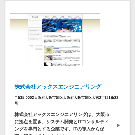
問い合わせ管
電話認証サービス>
DLPツール>
理システム
UTM>
不正検知サービス>
遠隔サポート
ツール
業務全般
業務標準化ツール>
コールセンタ
ー代行サービス
FAX配信システム>
通話録音・解
析システム
FAX受信サービス>
チャットボッ
帳票配信サービス>
ト
BPMツール>
FAQシステム
株式会社アックスエンジニアリング
コミュニケー
ChatGPTサービス>
ション
〒535-0002大阪府大阪市旭区大阪府大阪市旭区大宮2丁目1番22
ワークフローシステム>
号
オンラインス
トレージ（ファ
株式会社アックスエンジニアリングは、大阪市
マニュアル作成ツール>
イル共有）
に拠点を置き、システム開発とITコンサルティ
物品管理システム>
RPAツール>
ファイル転送
ングを専門とする企業です。ITの導入から保