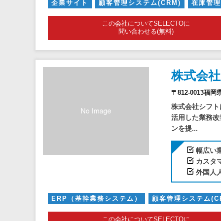
企業サイト
顧客管理システム(CRM)
在庫管理
この会社についてSELECTOに
問い合わせる(無料)
株式会
〒812-0013
株式会社シフト
活用した業務改
ンを提...
幅広い
カスタ
外国人
ERP（基幹業務システム）
顧客管理システム(C
外国人就労システム
この会社についてSELECTOに