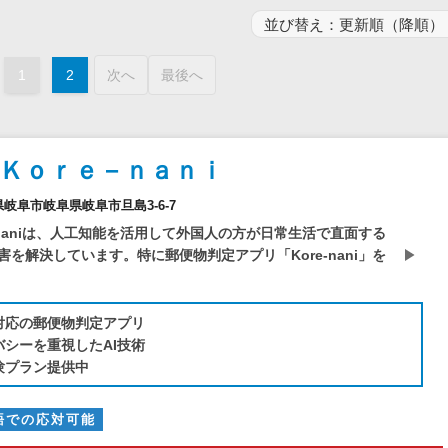
電子証明書サービス
セキュリティ
業務全般
1
2
次へ
最後へ
物流・流通向け
医療・介護業界向け
不動産業界向け
Ｋｏｒｅ－ｎａｎｉ
業界・業種特化型
阜県岐阜市岐阜県岐阜市旦島3-6-7
データ分析・活用
-naniは、人工知能を活用して外国人の方が日常生活で直面する
ブロックチェーン
を解決しています。特に郵便物判定アプリ「Kore-nani」を
官公庁・自治体向け
対応の郵便物判定アプリ
バシーを重視したAI技術
験プラン提供中
語での応対可能