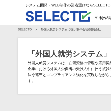
システム開発・WEB制作の業者選びならSELECTO
制作/
SELECTO
外国人就労システムに強い制作会社/開発会社
言語・スキル
対応業務
言語
WEBサイト制作
フレームワーク
システム開発
「外国人就労システム」
構築
運用代行
外国人就労システムは、在留資格の管理や雇用契
パッケージ
コンテンツ制作
企業における外国人労働者の受け入れに伴う複雑
コンサルティング
法令遵守とコンプライアンス強化を実現しながら
マーケティング
す。
ゲーム
その他