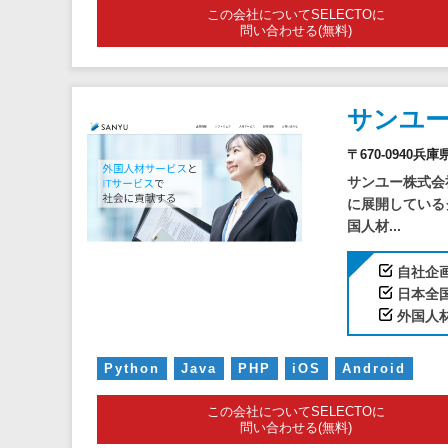
この会社についてSELECTOに
問い合わせる(無料)
サンユ
〒670-094
サンユー株式会
に展開している
国人材...
自社企
日本全
外国人
Python
Java
PHP
iOS
Android
この会社についてSELECTOに
問い合わせる(無料)