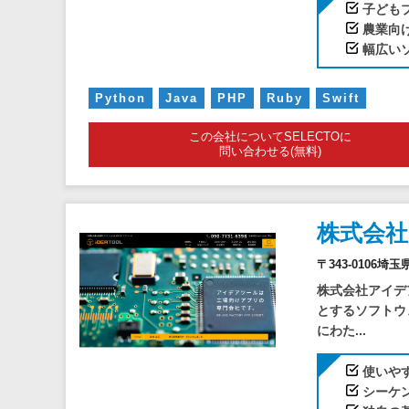
子ども
農業向
幅広い
Python
Java
PHP
Ruby
Swift
この会社についてSELECTOに
問い合わせる(無料)
株式会
〒343-0106
株式会社アイデ
とするソフトウ
にわた...
使いや
シーケ