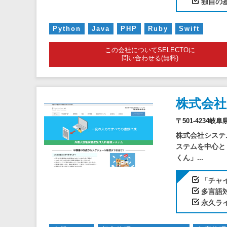
独自の
Python
Java
PHP
Ruby
Swift
この会社についてSELECTOに
問い合わせる(無料)
株式会
〒501-4234
株式会社システ
ステムを中心と
くん」...
「チャ
多言語
永久ラ