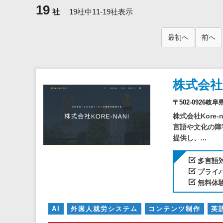
19
社
19社中11-19社表示
最初へ
前へ
株式会社
〒502-0926岐
株式会社Kore
言語や文化の障害
提供し、...
多言語
プライ
無料体
AI
外国人就労システム
コンテンツ制作
英