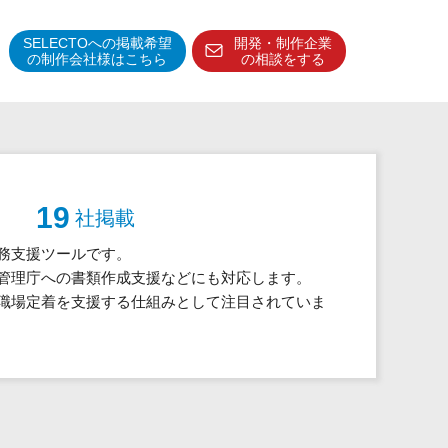
SELECTOへの掲載希望
開発・制作企業
の制作会社様はこちら
の相談をする
得意分野・特徴
得意業界
特徴・強み
19
社掲載
予算管理システム
務支援ツールです。
管理庁への書類作成支援などにも対応します。
職場定着を支援する仕組みとして注目されていま