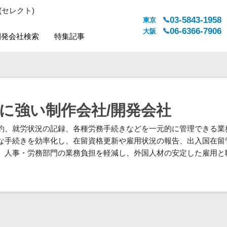
(セレクト)
03-5843-1958
東京
06-6366-7906
大阪
開発会社検索
特集記事
システムジャンル
対応地域
販売管理・生産管理
全国
WEBサービス
都道府県
に強い制作会社/開発会社
人事（労務管理）
対応地域
約、就労状況の記録、各種労務手続きなどを一元的に管理できる業
人事（採用・評価・教育）
な手続きを効率化し、在留資格更新や雇用状況の報告、出入国在留
経理・会計・財務
、人事・労務部門の業務負担を軽減し、外国人材の安定した雇用と
法務・総務
販売管理システム
マーケティング
カスタマーサポート
コミュニケーション