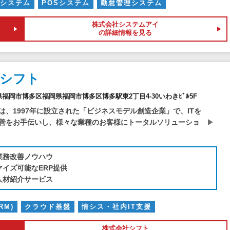
システム
POSシステム
勤怠管理システム
株式会社システムアイ
の詳細情報を見る
社シフト
福岡県福岡市博多区福岡県福岡市博多区博多駅東2丁目4-30いわきﾋﾞﾙ5F
は、1997年に設立された「ビジネスモデル創造企業」で、ITを
善をお手伝いし、様々な業種のお客様にトータルソリューショ
業務改善ノウハウ
マイズ可能なERP提供
人材紹介サービス
RM)
クラウド基盤
情シス・社内IT支援
株式会社シフト