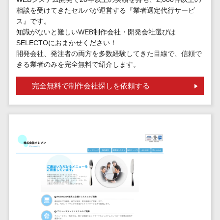
請求代行サービス>
20人以上
相談を受けてきたセルバが運営する『業者選定代行サービ
チェックサービ
送金サービス>
ス』です。
Web戦略/企
スタッフ数
ス
知識がないと難しいWEB制作会社・開発会社選びは
画
50人以上
従業員満足度
税務申告システム>
SELECTOにおまかせください！
ブランディ
アジャイル
調査・人材定着
開発会社、発注者の両方を多数経験してきた目線で、信頼で
法務・総務
ング
開発
化ツール
きる業者のみを完全無料で紹介します。
電子契約システム>
プロモーシ
UI/UXに強
1on1ツール
ョン
完全無料で制作会社探しを依頼する
い
適性検査サー
契約書レビューシステム>
EC・ネット
保守/運用も
ビス
契約書管理システム>
ショップ戦
対応
Web面接シス
略
要件定義か
テム
反社チェックツール>
SEO対策
ら対応
エンゲージメ
受付システム>
EFO(入力フ
レベニュー
ントツール
ォーム最適
シェア可能
座席管理システム>
ダイレクトリ
化)
クルーティング
予算管理
入退室管理システム>
コンバージ
サービス
システム
ョン率改善
採用代行サー
CO2排出量管理システム>
SNS
～100万円
ビス