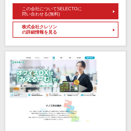
セールスイネーブルメントツール>
ゲーム
テム
この会社についてSELECTOに
コンシュー
問い合わせる(無料)
ファクタリン
名刺管理サービス>
マーゲーム
グサービス
インサイドセールス代行サービス>
株式会社クレソン
その他
債権管理シス
の詳細情報を見る
Web3.0
テム
マーケティング
AI
メール配信システム>
債務管理シス
テム
AR/VR
デジタル資産管理システム>
固定資産管理
IoT
システム
商品情報管理システム>
補助金・助
経理アウトソ
成金サポー
チケット管理システム>
ーシング
ト
SNSキャンペーンツール>
振込代行サー
ビス
予約管理システム>
請求代行サー
広告効果測定ツール>
ビス
送金サービス
リード獲得ツール>
税務申告シス