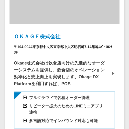
ービス
従業員満足度調査・人材定着化ツ
インフルエンサーマーケティング>
代行
保険
ール>
給与計算アウ
予算管理システム
SNS運用
税理士・会
コンテンツマーケティング>
トソーシング
～100万円以下>
101～200万円>
計士
1on1ツール>
LINE運用代
年末調整アウ
SNSマーケティング>
行
弁護士
201～300万円>
301～500万円>
トソーシング
適性検査サービス>
YouTube運
社労士
動画マーケティング>
ＯＫＡＧＥ株式会社
福利厚生アウ
501～1000万円>
用代行
Web面接システム>
行政書士
トソーシング
ゲーム
〒104-0044東京都中央区東京都中央区明石町7-14築地ﾘﾊﾞｰﾌﾛﾝﾄ
WordPress
1000～1500万円>
大学・高
3F
エンゲージメントツール>
ソーシャルゲーム>
フリーランス
構築・運用
校・専門学
管理システム
1500～5000万円>
Okage株式会社は飲食店向けの先進的なオーダ
ダイレクトリクルーティングサー
コンシューマーゲーム>
校
コンテン
社宅管理サー
ーシステムを提供し、飲食店のオペレーション
ビス>
ツ制作
5001～10000万円>
学習塾・予
ビス
その他
効率化と売上向上を実現します。Okage DX
コンテンツ
備校
採用代行サービス>
Web3.0>
AI>
AR/VR>
IoT>
Platformを利用すれば、POS...
健康管理IoTサ
10000万円以上>
制作
保育園・幼
ービス
経理・会計・財務
補助金・助成金サポート>
ライティン
稚園
フルクラウドで各種オーダー管理
外国人就労シ
経費精算システム>
グ
葬儀・墓
リピーター拡大のためのLINEミニアプリ
ステム
編集・校正
石・仏壇
連携
Web請求書システム>
産業保健サー
インタビュ
お寺・神社
多言語対応でインバウンド対応も可能
ビス
帳票発行サービス>
ー
ゲーム・ア