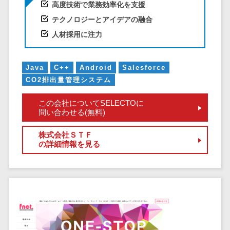
クラウドバッ
電子薬歴システム>
高度技術で業務効率化を支援
クアップ
テクノロジーとアイデアの融合
不動産業界向け
デスクトップ
人材採用に注力
不動産管理サービス>
仮想化
不動産業務支援サービス>
IoT空調制御
Java
C++
Android
Salesforce
IoTプラットフ
不動産ホームページ制作>
CO2排出量管理システム
ォーム
不動産オーナーアプリ>
IT資産管理ツー
この会社についてSELECTOに
ル
問い合わせる(無料)
入居者管理アプリ>
SaaS管理ツー
株式会社ＳＴＦ
用地管理システム>
ル
の詳細情報を見る
モバイルデバ
業界・業種特化型
イス管理
保険代理店システム>
サーバー・ネ
図面検索システム>
ットワーク監視
設備監視シス
施工管理アプリ>
テム
報告書作成ツール>