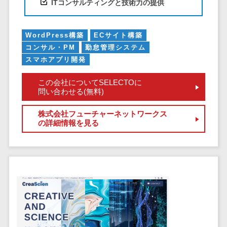
ペネトレーシ
ITコンサルティングと技術力の提供
その他業務支援サービス>
ョンテスト
標的型攻撃メ
データ分析・活用
WordPress構築
ECサイト構築
ール訓練サービ
音声データ活用>
コンサル・PM
勤怠管理システム
ス
スマホアプリ開発
議事録作成ツール>
認証システム
テキストマイニングツール>
ログ管理シス
この会社についてSELECTOに
問い合わせる(無料)
テム
VOC分析ツール>
BIツール>
クラウド型セ
株式会社フューチャーネットワークス
ETLツール>
音声合成ツール>
キュリティカメ
の詳細情報を見る
ラ
AI翻訳サービス>
メールセキュ
リティ
アノテーションツール>
メール・ファ
データ化サービス>
イル無害化
画像解析・画像検査>
サンドボック
ス
ブロックチェーン
委託先管理サ