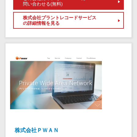
問い合わせる(無料)
ステム
電子証明書サービス
デジタル資産
電子証明書サービス>
株式会社プラントレコードサービス
の詳細情報を見る
管理システム
データセンター>
クラウド基盤>
商品情報管理
システム
クローニングツール>
チケット管理
データセンター監視自動化>
システム
SNSキャンペ
クラウドバックアップ>
ーンツール
デスクトップ仮想化>
予約管理シス
テム
IoT空調制御>
広告効果測定
IoTプラットフォーム>
ツール
リード獲得ツ
IT資産管理ツール>
ール
SaaS管理ツール>
DM発送サービ
株式会社ＰＷＡＮ
ス
モバイルデバイス管理>