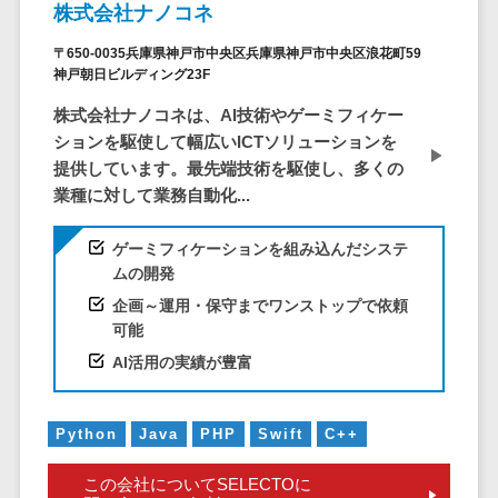
株式会社ナノコネ
DM発送サービス>
EFOツール>
テム
〒650-0035兵庫県神戸市中央区兵庫県神戸市中央区浪花町59
法務・総務
LP作成サービス>
神戸朝日ビルディング23F
電子契約シス
広告運用代行>
テム
株式会社ナノコネは、AI技術やゲーミフィケー
ションを駆使して幅広いICTソリューションを
契約書レビュ
Webアンケートシステム>
提供しています。最先端技術を駆使し、多くの
ーシステム
Web接客ツール>
MAツール>
業種に対して業務自動化...
契約書管理シ
ステム
動画配信システム>
ゲーミフィケーションを組み込んだシステ
反社チェック
ムの開発
SNS管理ツール>
ツール
企画～運用・保守までワンストップで依頼
受付システム
LINEマーケティングツール>
可能
座席管理シス
AI活用の実績が豊富
SEOツール>
MEOツール>
テム
イベント管理システム>
入退室管理シ
Python
Java
PHP
Swift
C++
ステム
カスタマーサポート
CO2排出量管
コールセンターCRM>
この会社についてSELECTOに
理システム