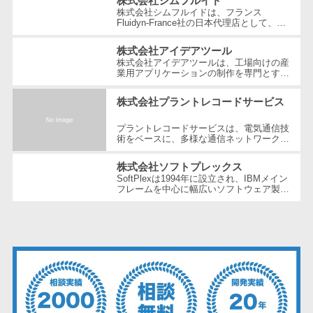
株式会社シムフルイド
ェックアプリ
独...
株式会社シムフルイドは、フランス
Fluidyn-France社の日本代理店として、最
店舗業務支援
先端のCFD（数値流体力学）解析手法を駆
システム
使した高精度な製品を提供しています。設
株式会社アイデアツール
立...
配送ルート最
株式会社アイデアツールは、工場向けの産
業用アプリケーションの制作を専門とする
適化
ソフトウェア会社です。自動車・光学レン
ズ・バッテリー工場など多岐にわた...
IT点呼サービス
株式会社プラントレコードサービス
医療・介護業
プラントレコードサービスは、電気通信技
界向け
術をベースに、多様な通信ネットワーク構
築や維持管理の分野で豊富な経験とノウハ
電子カルテ
ウを提供している企業です。創業以...
株式会社ソフトプレックス
障害福祉ソフ
SoftPlexは1994年に設立され、IBMメイン
フレームを中心に幅広いソフトウェア製品
ト
やサービスを提供する企業です。特にメイ
ンフレーム周りの問題解決や運用の効...
介護ソフト
オンライン診
療システム
オンコール代
行サービス
訪問看護ステ