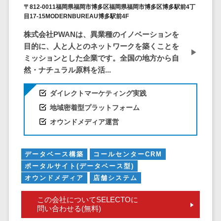
〒812-0011福岡県福岡市博多区福岡県福岡市博多区博多駅前4丁
EFOツール
目17-15MODERNBUREAU博多駅前4F
サーバー・ネットワーク監視>
LP作成サービ
株式会社PWANは、異業種のイノベーションを
ス
設備監視システム>
目的に、人と人とのネットワークを築くことを
広告運用代行
ID管理システム>
ミッションとした企業です。全国の地方から自
Webアンケー
然・ナチュラル原料を活...
システム連携ツール（iPaaS）>
トシステム
Web接客ツー
ダイレクトマーケティング実践
クラウド接続サービス>
ル
地域密着型プラットフォーム
キッティングサービス>
MAツール
オウンドメディア運営
動画配信シス
情シスアウトソーシング>
テム
セキュリティ
データベース構築
コールセンターCRM
SNS管理ツー
標的型攻撃メール対策>
ポータルサイト(データベース型)
ル
オウンドメディア
店舗システム
LINEマーケテ
セキュリティ・脆弱性診断>
ィングツール
この会社についてSELECTOに
ペネトレーションテスト>
問い合わせる(無料)
SEOツール