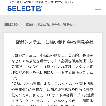
得意業界
ECサイト構築>
ECカートシステム>
システム開発・WEB制作の業者選びならSELECTO(セレクト)
都道府県
SpringFramework>
SpringBoot>
人材>
製造業>
システム開発
北海道>
青森県>
岩手県>
販売管理システム>
言語・スキル
対応業務
システムジ
対応地域
得意分
Laravel>
CakePHP>
工業・インフラ・物流>
コンサル・PM>
宮城県>
秋田県>
山形県>
言語
WEBサイ
ャンル
全国
野・特徴
受注・発注管理システム>
Ruby on Rails>
Node.js>
食品・飲料>
IT・Webサービス>
SELECTO
店舗システムに強い制作会社/開発会社
基幹システム(ERP)>
ト制作
Python
全国
販売管理・生
得意業界
福島県>
茨城県>
栃木県>
購買管理システム>
LP制作
産管理
Django>
AngularJS>
React>
Java
都道府県
インテリア・雑貨>
顧客管理システム(CRM)>
群馬県>
埼玉県>
千葉県>
ERP（基幹業
人材
オウンドメ
生産管理システム>
PHP
Vue.js>
NuxtJS>
「店舗システム」に強い制作会社/開発会社
ベビー・キッズ>
経理/会計システム>
務システム）
ディア
製造業
北海道
Ruby
東京都>
神奈川県>
新潟県>
工程管理システム>
在庫管理シス
ReactNative>
Flutter>
採用サイト
工業・イン
生活用品・文房具>
青森県
在庫管理システム>
Swift
店舗システムは、小売店や飲食店、美容院、整骨院
富山県>
石川県>
福井県>
テム
フラ・物流
企業サイト
原価管理システム>
岩手県
Perl
構築
などリアル店舗を運営する上で必要な販売管理、顧
ファッション・アパレル (1785)>
POSシステム>
ECカートシス
食品・飲料
WordPress
山梨県>
長野県>
岐阜県>
AWS構築>
Linux構築>
宮城県
客管理、予約受付、在庫・仕入れ管理、スタッフ管
C++
倉庫管理システム>
テム
構築
ペット>
農園・農業>
IT・Webサ
勤怠管理システム>
理などの業務を包括的にサポートする業務システム
秋田県
Go
静岡県>
愛知県>
三重県>
WindowsServer構築>
販売管理シス
需要予測システム>
ービス
ECサイト構
です。
山形県
NPO・官公庁>
Kotlin
生産管理システム>
テム
築
インテリ
POSレジとの連携によりリアルタイムでの売上把握
滋賀県>
京都府>
大阪府>
Azure構築>
Oracle>
WEBサービス
福島県
VBA
受注・発注管
ア・雑貨
イベント・キャンペーン>
や在庫引当が可能で、店舗の運営状況を即時に可視
マッチングシステム>
システム
マッチングシステム>
茨城県
兵庫県>
奈良県>
和歌山県>
パッケージ
iOS
理システム
化できます。さらに、ECサイトや会員アプリと連動
開発
ベビー・キ
自動車・バイク>
ポータルサイト(データベース型)>
SAP>
Salesforce>
Access>
栃木県
Android
購買管理シス
予約システム>
会員システム>
させることで、オムニチャネル化を推進し、顧客体
ッズ
コンサル・
鳥取県>
島根県>
岡山県>
テム