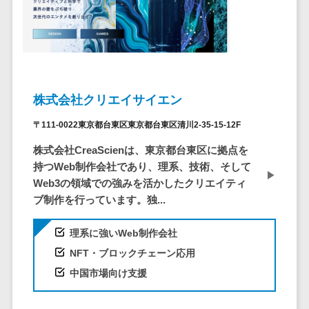
仮想通貨>
NFT>
ービス
官公庁・自治体向け
WAF
GIS（地理情報システム）>
URLフィルタ
リング
公共施設予約システム>
エンドポイン
株式会社クリエイサイエン
その他官公庁・自治体向け>
トセキュリティ
（EDR）
〒111-0022東京都台東区東京都台東区清川2-35-15-12F
CASB
株式会社CreaScienは、東京都台東区に拠点を
ファイル暗号
持つWeb制作会社であり、理系、技術、そして
化
Web3の領域での強みを活かしたクリエイティ
ブ制作を行っています。独...
電話認証サー
ビス
理系に強いWeb制作会社
DLPツール
NFT・ブロックチェーン応用
UTM
中国市場向け支援
不正検知サー
ビス