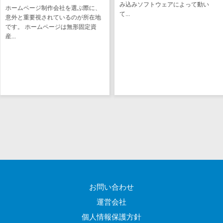
図面検索シス
み込みソフトウェアによって動い
負契約」と「準
会社を選ぶ際に、
て...
テム
理解しておくこ
ているのが所在地
ち...
ジは無形固定資
施工管理アプ
リ
報告書作成ツ
ール
フィールド業
務支援サービス
モバイルオー
ダーシステム
ホテル管理シ
ステム
HACCP管理ア
プリ
お問い合わせ
人材紹介シス
テム
運営会社
人材派遣管理
個人情報保護方針