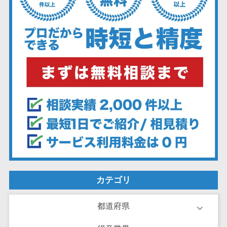
ーション向けサ
ービス
健康診断シス
テム
診療予約シス
テム
歯科向け電子
カルテ
歯科予約シス
テム
リハビリ管理
システム
医薬品在庫管
理システム
カテゴリ
電子薬歴シス
テム
都道府県
不動産業界向