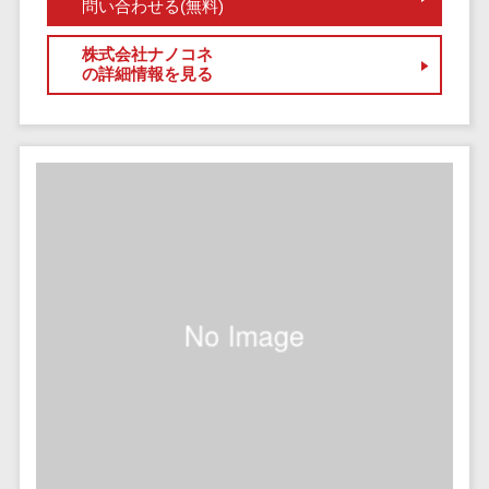
問い合わせる(無料)
自動音声応答システム(IVR)>
株主総会ツー
株式会社ナノコネ
ル
AI自動電話応答>
の詳細情報を見る
ISMS管理ツー
コールセンター音声認識>
ル
リーガルリサ
カスタマーサクセスツール>
ーチサービス
ITサービスマネジメントツール>
安否確認サー
ビス
問い合わせ管理システム>
クラウドPBX
遠隔サポートツール>
オンラインア
シスタント
コールセンター代行サービス>
会議室予約シ
通話録音・解析システム>
ステム
販売管理シス
チャットボット>
FAQシステム>
テム
コミュニケーション
SFAツール
オンラインストレージ（ファイル