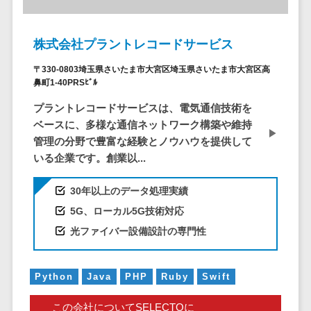
CRMツール
共有）>
セールス
ファイル転送サービス>
DX（SFA/MA）
株式会社プラントレコードサービス
遠隔接客ツー
文書管理システム>
Web電話帳>
〒330-0803埼玉県さいたま市大宮区埼玉県さいたま市大宮区高
ル
鼻町1-40PRSﾋﾞﾙ
会議効率化ツール>
オンライン商
プラントレコードサービスは、電気通信技術を
談ツール
ナレッジ共有ツール>
ベースに、多様な通信ネットワーク構築や維持
セールスイネ
管理の分野で豊富な経験とノウハウを提供して
バーチャルオフィスツール>
ーブルメントツ
いる企業です。創業以...
ール
ビジネスチャット>
名刺管理サー
30年以上のデータ処理実績
デジタルサイネージソフト>
ビス
5G、ローカル5G技術対応
インサイドセ
オンライン校正ツール>
光ファイバー設備設計の専門性
ールス代行サー
グループウェア>
社内SNS>
ビス
マーケティン
Python
Java
PHP
Ruby
Swift
Web会議システム>
グ
プロジェクト管理ツール>
この会社についてSELECTOに
メール配信シ