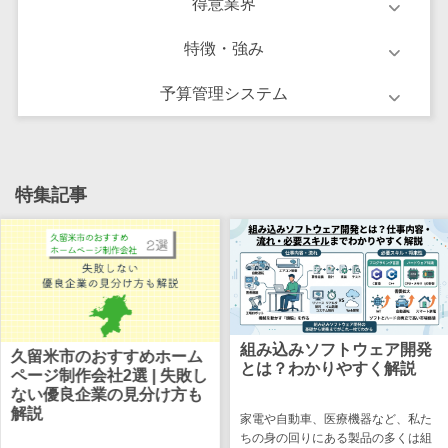
得意業界
け
不動産管理サ
特徴・強み
ービス
不動産業務支
予算管理システム
援サービス
不動産ホーム
ページ制作
特集記事
不動産オーナ
ーアプリ
入居者管理ア
プリ
用地管理シス
テム
組み込みソフトウェア開発
業界・業種特
システム開
すすめホーム
とは？わかりやすく解説
準委任契約
2選 | 失敗し
化型
敗しない選
の見分け方も
保険代理店シ
家電や自動車、医療機器など、私た
ステム
ちの身の回りにある製品の多くは組
システム開発を