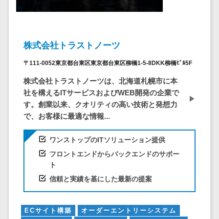
システム
ストラン
PMSシステム
AWS構築
京都府
不動産・マンション>
Indeed運用代行>
SNS運用>
健康管理システム>
ポータルサ
流通・小売
地図・位置情
Linux構築
大阪府
建設・工務店・住宅・リフォーム>
LINE運用代行>
イト(データ
報・GPSシステ
ストレスチェックサービス>
商業施設・
WindowsServer構
兵庫県
ベース型)
ム
テーマパー
ホテル・旅館>
旅行・観光>
築
株式会社トラストノーツ
YouTube運用代行>
奈良県
シフト管理システム>
会員システ
ク・複合施
店舗システム
Azure構築
和歌山県
スポーツ・アウトドア>
〒111-0052東京都台東区東京都台東区柳橋1-5-8DKK柳橋ﾋﾞﾙ5F
WordPress構築・運用>
ム
設
業務可視化ツール>
オーダーエン
Oracle
鳥取県
予約システ
美容室・サ
トリーシステム
株式会社トラストノーツは、北海道札幌市に本
銀行・地銀・証券>
保険>
コンテンツ制作
給与計算ソフト>
パッケージ
島根県
ム
ロン
社を構えるITサービスおよびWEB開発の企業で
映像・動画シ
コンテンツ制作>
ライティング>
SAP
税理士・会計士>
弁護士>
岡山県
スマホアプ
す。創業以来、クオリティの高い技術と発想力
エステ・ネ
給与前払いサービス>
ステム
編集・校正>
インタビュー>
Salesforce
リ開発
で、お客様に最適な情報...
広島県
イル
シミュレーシ
社労士>
行政書士>
給与計算アウトソーシング>
Access
データベー
山口県
化粧品
ョンシステム
コピーライティング・ネーミング>
大学・高校・専門学校>
ワンストップのITソリューション提供
ス構築
HubSpot
年末調整アウトソーシング>
徳島県
ブライダル
オークション
写真撮影>
映像制作>
フロントエンドからバックエンドのサポー
AWSサーバ
kintone
システム
香川県
学習塾・予備校>
病院
福利厚生アウトソーシング>
ト
ー構築
OBIC製品
グラフィックデザイン(2D・3D)>
愛媛県
人事（労務管
クリニック
保育園・幼稚園>
信頼と実績を基にした最新の提案
Azureサー
フリーランス管理システム>
理）
高知県
歯科医院
アニメーション>
イラスト>
バー構築
葬儀・墓石・仏壇>
お寺・神社>
勤怠管理シス
福岡県
整体・整骨
社宅管理サービス>
Linuxサー
テム
ロゴ制作>
ECサイト構築
オーダーエントリーシステム
院
佐賀県
ゲーム・アニメ・おもちゃ>
バー構築