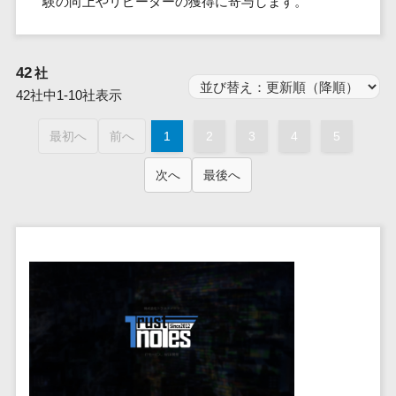
験の向上やリピーターの獲得に寄与します。
群馬県
PM
家電・電子機器>
フレームワーク
会員システム>
予約システム>
生活用品・
HubSpot>
kintone>
PMSシステム>
広島県>
山口県>
徳島県>
生産管理シス
埼玉県
文房具
基幹システ
飲食店・レストラン>
スマホアプリ開発>
OBIC製品>
テム
地図・位置情報・GPSシステム>
SpringFramework
千葉県
ム(ERP)
ファッショ
香川県>
愛媛県>
高知県>
42
工程管理シス
社
流通・小売>
SpringBoot
ン・アパレ
データベース構築>
東京都
顧客管理シ
店舗システム>
福岡県>
佐賀県>
長崎県>
テム
42社中1-10社表示
ル (1785)
ステム
Laravel
神奈川県
商業施設・テーマパーク・複合施
AWSサーバー構築>
オーダーエントリーシステム>
原価管理シス
(CRM)
ペット
熊本県>
大分県>
宮崎県>
CakePHP
新潟県
設>
最初へ
前へ
1
2
3
4
5
テム
経理/会計シ
Azureサーバー構築>
農園・農業
Ruby on Rails
映像・動画システム>
富山県
鹿児島県>
沖縄県>
倉庫管理シス
美容室・サロン>
ステム
NPO・官公
次へ
最後へ
Node.js
石川県
Linuxサーバー構築>
テム
シミュレーションシステム>
在庫管理シ
対応地域
庁
エステ・ネイル>
化粧品>
Django
福井県
需要予測シス
ステム
ネットワーク構築・保守・運用>
国外>
イベント・
オークションシステム>
AngularJS
山梨県
テム
ブライダル>
病院>
POSシステ
キャンペー
情シス・社内IT支援>
React
長野県
人事（労務管理）
ム
WEBサービ
ン
クリニック>
歯科医院>
勤怠管理システム>
Vue.js
岐阜県
ス
AWS (Amazon Web Services)>
勤怠管理シ
自動車・バ
NuxtJS
整体・整骨院>
静岡県
マッチングシ
ステム
イク
労務管理システム>
運用代行
ステム
ReactNative
愛知県
生産管理シ
家電・電子
介護・福祉・老人ホーム>
製薬>
リスティング広告運用代行>
人事管理システム>
予約システム
ステム
Flutter
三重県
機器
動物病院 >
求人広告運用代行>
会員システム
マッチング
滋賀県
飲食店・レ
年末調整システム>
構築