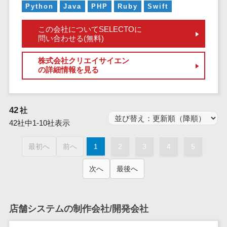
業務全般
Python
Java
PHP
Ruby
Swift
業務標準化ツ
この会社についてSELECTOに
ール
問い合わせる(無料)
FAX配信システ
ム
株式会社クリエイサイエン
の詳細情報を見る
FAX受信サービ
ス
帳票配信サー
ビス
42
社
42社中1-10社表示
BPMツール
ChatGPTサー
最初へ
前へ
1
2
3
4
5
ビス
ワークフロー
次へ
最後へ
システム
マニュアル作
成ツール
店舗システムの制作会社/開発会社
物品管理シス