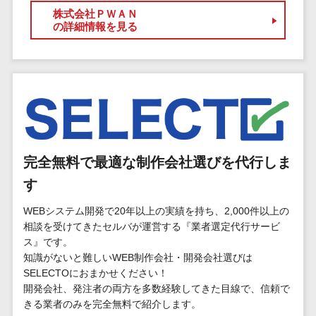
標的型攻撃メール訓練サービス>
MEOツール
株式会社ＰＷＡＮ
イベント管理
の詳細情報を見る
認証システム>
システム
ログ管理システム>
カスタマーサ
ポート
クラウド型セキュリティカメラ>
コールセンタ
メールセキュリティ>
ーCRM
自動音声応答
メール・ファイル無害化>
システム(IVR)
完全無料で最適な制作会社選びを代行しま
サンドボックス>
AI自動電話応
す
答
委託先管理サービス>
WAF>
コールセンタ
WEBシステム開発で20年以上の実績を持ち、2,000件以上の
URLフィルタリング>
ー音声認識
相談を受けてきたセルバが運営する『業者選定代行サービ
ス』です。
カスタマーサ
エンドポイントセキュリティ
知識がないと難しいWEB制作会社・開発会社選びは
クセスツール
（EDR）>
SELECTOにおまかせください！
ITサービスマネ
開発会社、発注者の両方を多数経験してきた目線で、信頼で
CASB>
ファイル暗号化>
ジメントツール
きる業者のみを完全無料で紹介します。