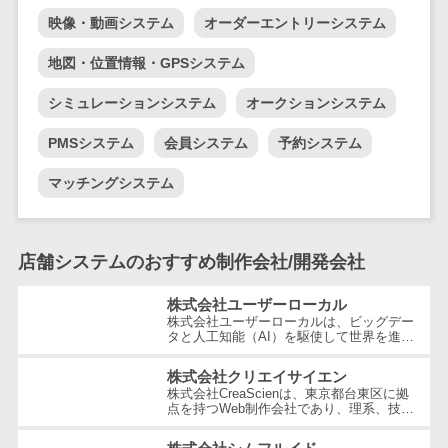
テム
映像・動画システム
オーダーエントリーシステム
RPAツール
帳票作成サー
地図・位置情報・GPSシステム
ビス
シミュレーションシステム
オークションシステム
物流・流通向
け
PMSシステム
会員システム
予約システム
車両管理シス
マッチングシステム
テム
商圏分析ツー
ル
店舗システムのおすすめ制作会社/開発会社
配送管理シス
テム
株式会社ユーザーローカル
株式会社ユーザーローカルは、ビッグデー
バース予約シ
タと人工知能（AI）を駆使して世界を進化
ステム
させることを経営理念とする、日本を代表
する技術ベンチャー企業です。国内...
株式会社クリエイサイエン
運送業務支援
株式会社CreaScienは、東京都台東区に拠
システム
点を持つWeb制作会社であり、理系、技
術、そしてWeb3の領域での強みを活かし
アルコールチ
たクリエイティブ制作を行っています。