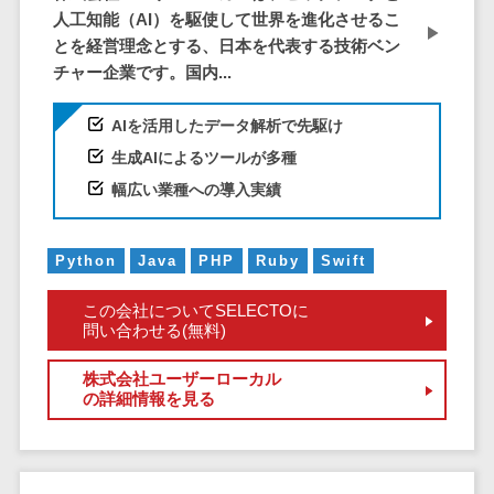
サービス
帳票作成サービス>
人工知能（AI）を駆使して世界を進化させるこ
文書管理シス
とを経営理念とする、日本を代表する技術ベン
物流・流通向け
テム
チャー企業です。国内...
車両管理システム>
Web電話帳
会議効率化ツ
AIを活用したデータ解析で先駆け
商圏分析ツール>
ール
生成AIによるツールが多種
配送管理システム>
ナレッジ共有
幅広い業種への導入実績
ツール
バース予約システム>
バーチャルオ
運送業務支援システム>
Python
Java
PHP
Ruby
Swift
フィスツール
ビジネスチャ
アルコールチェックアプリ>
この会社についてSELECTOに
ット
問い合わせる(無料)
店舗業務支援システム>
デジタルサイ
株式会社ユーザーローカル
ネージソフト
配送ルート最適化>
の詳細情報を見る
オンライン校
IT点呼サービス>
正ツール
グループウェ
医療・介護業界向け