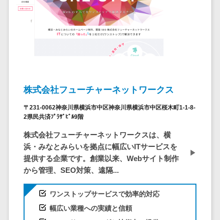
ID管理システ
ム
フィールド業務支援サービス>
システム連携
モバイルオーダーシステム>
ツール
（iPaaS）
ホテル管理システム>
クラウド接続
HACCP管理アプリ>
サービス
株式会社フューチャーネットワークス
キッティング
人材紹介システム>
サービス
〒231-0062神奈川県横浜市中区神奈川県横浜市中区桜木町1-1-8-
人材派遣管理システム>
2県民共済ﾌﾟﾗｻﾞﾋﾞﾙ9階
情シスアウト
ソーシング
園務支援システム>
株式会社フューチャーネットワークスは、横
セキュリティ
浜・みなとみらいを拠点に幅広いITサービスを
校務支援システム>
提供する企業です。創業以来、Webサイト制作
から管理、SEO対策、遠隔...
標的型攻撃メ
Web出願システム>
ール対策
バーチャル試着システム>
ワンストップサービスで効率的対応
セキュリテ
ィ・脆弱性診断
幅広い業種への実績と信頼
農業支援システム>