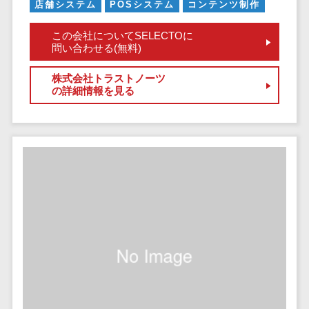
健康管理IoTサービス>
労務管理シス
店舗システム
POSシステム
コンテンツ制作
介護・福
長崎県
デジタルカタログ・電子書籍>
ネットワー
テム
芸能・アーティスト・音楽>
祉・老人ホ
外国人就労システム>
熊本県
この会社についてSELECTOに
ク構築・保
コンサルティング
人事管理シス
ーム
問い合わせる(無料)
特徴・強み
大分県
守・運用
産業保健サービス>
Web戦略/企画>
テム
製薬
Pマーク取得>
宮崎県
情シス・社
年末調整シス
株式会社トラストノーツ
マイナンバー>
動物病院
ブランディング>
内IT支援
の詳細情報を見る
鹿児島県
英語での応対可能>
テム
不動産・マ
AWS
人事（採用・評価・教育）
プロモーション>
沖縄県
健康管理シス
ンション
アワード表彰歴あり>
(Amazon
タレントマネジメントシステム>
テム
対応地域
EC・ネットショップ戦略>
建設・工務
Web
全国対応可>
創業10年以上>
ストレスチェ
人事評価システム>
店・住宅・
Services)
SEO対策>
ックサービス
国外
リフォーム
スタッフ数20人以上>
運用代行
採用管理システム>
シフト管理シ
EFO(入力フォーム最適化)>
ホテル・旅
スタッフ数50人以上>
ステム
eラーニング（システム）>
館
リスティン
コンバージョン率改善>
SNS>
業務可視化ツ
アジャイル開発>
UI/UXに強い>
旅行・観光
グ広告運用
eラーニング（コンテンツ）>
ール
事業戦略>
代行
スポーツ・
保守/運用も対応>
給与計算ソフ
DX人材研修サービス>
アウトドア
求人広告運
マーケティング
ト
要件定義から対応>
用代行
銀行・地
リファレンスチェックサービス>
Webマーケティング>
給与前払いサ
銀・証券
Indeed運用
レベニューシェア可能>