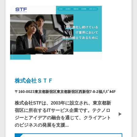
ア
電子カルテ>
障害福祉ソフト>
社内SNS
介護ソフト>
Web会議シス
オンライン診療システム>
テム
プロジェクト
オンコール代行サービス>
管理ツール
訪問看護ステーション向けサービ
電子証明書サ
ス>
ービス
電子証明書サ
健康診断システム>
ービス
診療予約システム>
株式会社ＳＴＦ
データセンタ
ー
歯科向け電子カルテ>
〒160-0023東京都新宿区東京都新宿区西新宿7-8-2福八ﾋﾞﾙ4F
クラウド基盤
株式会社STFは、2003年に設立され、東京都新
歯科予約システム>
クローニング
宿区に所在するITサービス企業です。テクノロ
ツール
リハビリ管理システム>
ジーとアイデアの融合を通じて、クライアント
データセンタ
のビジネスの発展を支援...
医薬品在庫管理システム>
ー監視自動化