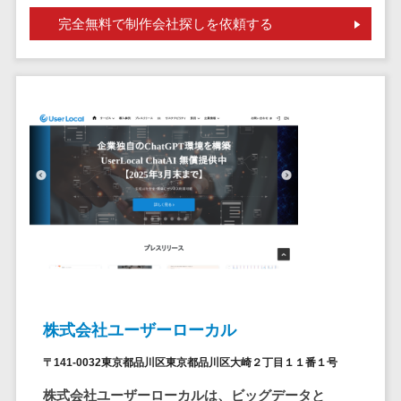
問い合わせ管
電話認証サービス>
DLPツール>
完全無料で制作会社探しを依頼する
理システム
UTM>
不正検知サービス>
遠隔サポート
ツール
業務全般
業務標準化ツール>
コールセンタ
ー代行サービス
FAX配信システム>
通話録音・解
析システム
FAX受信サービス>
チャットボッ
帳票配信サービス>
ト
BPMツール>
FAQシステム
コミュニケー
ChatGPTサービス>
ション
ワークフローシステム>
オンラインス
株式会社ユーザーローカル
トレージ（ファ
マニュアル作成ツール>
イル共有）
〒141-0032東京都品川区東京都品川区大崎２丁目１１番１号
物品管理システム>
RPAツール>
ファイル転送
株式会社ユーザーローカルは、ビッグデータと