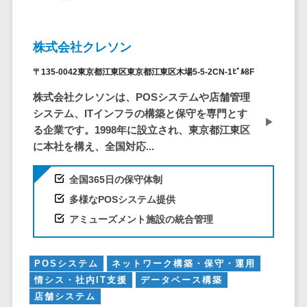
株主総会ツール>
以下
事業戦略
経理・会計・
101～200万
ISMS管理ツール>
財務
マーケテ
円
株式会社クレソン
ィング
経費精算シス
リーガルリサーチサービス>
201～300万
テム
Webマーケ
〒135-0042東京都江東区東京都江東区木場5-5-2CN-1ﾋﾞﾙ8F
円
ティング
安否確認サービス>
Web請求書シ
株式会社クレソンは、POSシステムや店舗管理
301～500万
ステム
インフルエ
クラウドPBX>
システム、ITインフラの構築と保守を専門とす
円
ンサーマー
帳票発行サー
る企業です。1998年に設立され、東京都江東区
ケティング
501～1000
ビス
オンラインアシスタント>
に本社を構え、全国対応...
万円
コンテンツ
請求書受領サ
会議室予約システム>
マーケティ
1000～
ービス
全国365日の保守体制
ング
1500万円
販売管理システム
電子帳簿保存
多様なPOSシステム提供
SNSマーケ
SFAツール>
CRMツール>
1500～
サービス
アミューズメント施設の統合管理
ティング
5000万円
予算管理シス
セールスDX（SFA/MA）>
動画マーケ
5001～
テム
ティング
10000万円
遠隔接客ツール>
POSシステム
ネットワーク構築・保守・運用
会計ソフト
10000万円
情シス・社内IT支援
データベース構築
ゲーム
会計システム
オンライン商談ツール>
以上
店舗システム
ソーシャル
出張管理シス