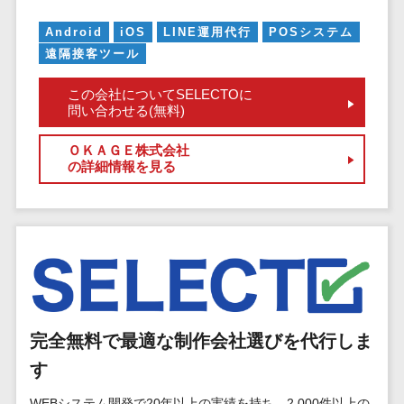
マイナンバー
コピーライ
ニメ・おも
請求書受領サービス>
人事（採用・
Android
iOS
LINE運用代行
POSシステム
ティング・
ちゃ
評価・教育）
電子帳簿保存サービス>
遠隔接客ツール
ネーミング
芸能・アー
写真撮影
ティスト・
予算管理システム>
会計ソフト>
この会社についてSELECTOに
タレントマネ
音楽
問い合わせる(無料)
映像制作
ジメントシステ
会計システム>
特徴・強
グラフィッ
ム
ＯＫＡＧＥ株式会社
み
出張管理システム>
クデザイン
の詳細情報を見る
人事評価シス
(2D・3D)
Pマーク取
テム
ファクタリングサービス>
得
アニメーシ
採用管理シス
ョン
債権管理システム>
英語での応
テム
対可能
イラスト
eラーニング
債務管理システム>
アワード表
ロゴ制作
（システム）
彰歴あり
固定資産管理システム>
デジタルカ
eラーニング
全国対応可
タログ・電
（コンテンツ）
経理アウトソーシング>
完全無料で最適な制作会社選びを代行しま
子書籍
創業10年以
DX人材研修サ
す
振込代行サービス>
上
コンサル
ービス
スタッフ数
ティング
WEBシステム開発で20年以上の実績を持ち、2,000件以上の
リファレンス