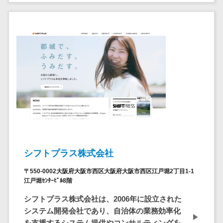
ア
電子カルテ>
障害福祉ソフト>
社内SNS
介護ソフト>
Web会議シス
オンライン診療システム>
テム
プロジェクト
オンコール代行サービス>
管理ツール
訪問看護ステーション向けサービ
電子証明書サ
ス>
ービス
電子証明書サ
健康診断システム>
ービス
診療予約システム>
データセンタ
ー
歯科向け電子カルテ>
シフトプラス株式会社
クラウド基盤
歯科予約システム>
〒550-0002大阪府大阪市西区大阪府大阪市西区江戸堀2丁目1-1
クローニング
江戸堀ｾﾝﾀｰﾋﾞﾙ8階
ツール
リハビリ管理システム>
シフトプラス株式会社は、2006年に設立された
データセンタ
医薬品在庫管理システム>
システム開発会社であり、自治体の業務効率化
ー監視自動化
を支援するシステム提供やコンサルティングを