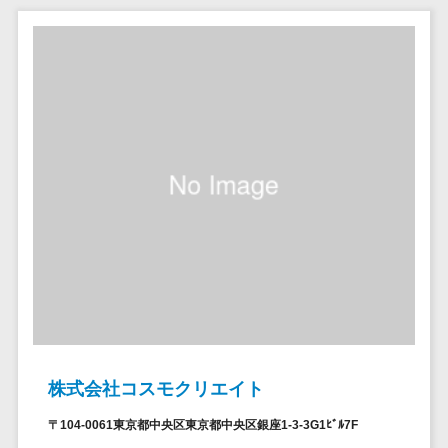
問い合わせ管
電話認証サービス>
DLPツール>
理システム
UTM>
不正検知サービス>
遠隔サポート
ツール
業務全般
業務標準化ツール>
コールセンタ
ー代行サービス
FAX配信システム>
通話録音・解
析システム
FAX受信サービス>
チャットボッ
帳票配信サービス>
ト
BPMツール>
FAQシステム
コミュニケー
ChatGPTサービス>
ション
ワークフローシステム>
オンラインス
トレージ（ファ
マニュアル作成ツール>
株式会社コスモクリエイト
イル共有）
物品管理システム>
RPAツール>
ファイル転送
〒104-0061東京都中央区東京都中央区銀座1-3-3G1ﾋﾞﾙ7F