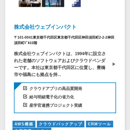
システム
ストラン
PMSシステム
AWS構築
京都府
不動産・マンション>
Indeed運用代行>
SNS運用>
健康管理システム>
ポータルサ
流通・小売
地図・位置情
Linux構築
大阪府
建設・工務店・住宅・リフォーム>
LINE運用代行>
イト(データ
報・GPSシステ
ストレスチェックサービス>
商業施設・
WindowsServer構
兵庫県
ベース型)
ム
テーマパー
ホテル・旅館>
旅行・観光>
築
株式会社ウェブインパクト
YouTube運用代行>
奈良県
シフト管理システム>
会員システ
ク・複合施
店舗システム
Azure構築
和歌山県
スポーツ・アウトドア>
〒101-0041東京都千代田区東京都千代田区神田須田町2-2-2神田
WordPress構築・運用>
ム
設
業務可視化ツール>
オーダーエン
Oracle
須田町ﾋﾞﾙ10階
鳥取県
予約システ
美容室・サ
トリーシステム
銀行・地銀・証券>
保険>
コンテンツ制作
給与計算ソフト>
パッケージ
島根県
株式会社ウェブインパクトは、1994年に設立さ
ム
ロン
映像・動画シ
コンテンツ制作>
ライティング>
SAP
税理士・会計士>
弁護士>
れた老舗のソフトウェアおよびクラウドベンダ
岡山県
スマホアプ
エステ・ネ
給与前払いサービス>
ステム
ーです。本社は東京都千代田区に位置し、豊橋
編集・校正>
インタビュー>
Salesforce
リ開発
広島県
イル
シミュレーシ
社労士>
行政書士>
給与計算アウトソーシング>
市や福島にも拠点を持...
Access
データベー
山口県
化粧品
ョンシステム
コピーライティング・ネーミング>
大学・高校・専門学校>
ス構築
HubSpot
年末調整アウトソーシング>
徳島県
ブライダル
オークション
クラウドアプリの高品質開発
写真撮影>
映像制作>
AWSサーバ
kintone
システム
香川県
学習塾・予備校>
病院
福利厚生アウトソーシング>
給与明細電子化の省力化
ー構築
OBIC製品
グラフィックデザイン(2D・3D)>
愛媛県
人事（労務管
クリニック
産学官連携プロジェクト実績
保育園・幼稚園>
Azureサー
フリーランス管理システム>
理）
高知県
歯科医院
アニメーション>
イラスト>
バー構築
葬儀・墓石・仏壇>
お寺・神社>
勤怠管理シス
福岡県
整体・整骨
社宅管理サービス>
Linuxサー
テム
ロゴ制作>
AWS構築
クラウドバックアップ
CRMツール
院
佐賀県
ゲーム・アニメ・おもちゃ>
バー構築