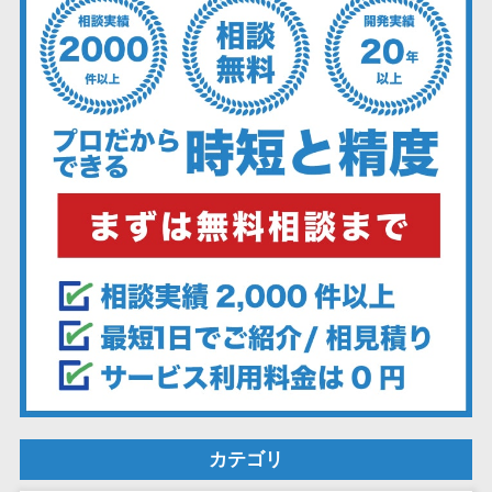
ーション向けサ
ービス
健康診断シス
テム
診療予約シス
テム
歯科向け電子
カルテ
歯科予約シス
テム
リハビリ管理
システム
医薬品在庫管
理システム
電子薬歴シス
テム
カテゴリ
不動産業界向