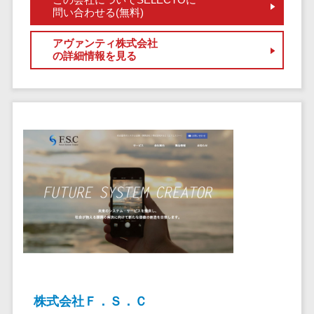
セールスイネーブルメントツール>
ゲーム
問い合わせる(無料)
テム
コンシュー
ファクタリン
名刺管理サービス>
アヴァンティ株式会社
マーゲーム
グサービス
の詳細情報を見る
インサイドセールス代行サービス>
その他
債権管理シス
Web3.0
テム
マーケティング
AI
メール配信システム>
債務管理シス
テム
AR/VR
デジタル資産管理システム>
固定資産管理
IoT
システム
商品情報管理システム>
補助金・助
経理アウトソ
成金サポー
チケット管理システム>
ーシング
ト
SNSキャンペーンツール>
振込代行サー
ビス
予約管理システム>
請求代行サー
広告効果測定ツール>
ビス
送金サービス
リード獲得ツール>
株式会社Ｆ．Ｓ．Ｃ
税務申告シス