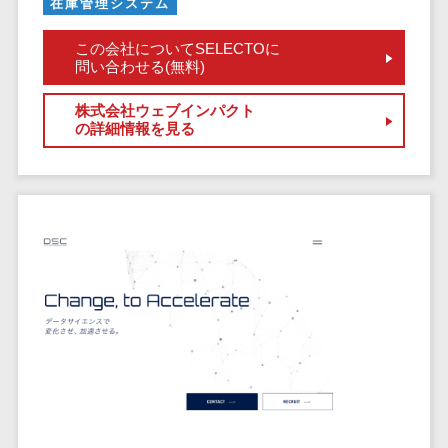
健康管理IoTサービス>
在庫管理システム
労務管理シス
介護・福
長崎県
デジタルカタログ・電子書籍>
ネットワー
テム
芸能・アーティスト・音楽>
祉・老人ホ
外国人就労システム>
熊本県
この会社についてSELECTOに
ク構築・保
コンサルティング
人事管理シス
ーム
問い合わせる(無料)
特徴・強み
大分県
守・運用
産業保健サービス>
Web戦略/企画>
テム
製薬
Pマーク取得>
宮崎県
情シス・社
株式会社ウェブインパクト
年末調整シス
マイナンバー>
動物病院
ブランディング>
内IT支援
の詳細情報を見る
鹿児島県
英語での応対可能>
テム
不動産・マ
AWS
人事（採用・評価・教育）
プロモーション>
沖縄県
健康管理シス
ンション
アワード表彰歴あり>
(Amazon
タレントマネジメントシステム>
テム
対応地域
EC・ネットショップ戦略>
建設・工務
Web
全国対応可>
創業10年以上>
ストレスチェ
人事評価システム>
店・住宅・
Services)
SEO対策>
ックサービス
国外
リフォーム
スタッフ数20人以上>
運用代行
採用管理システム>
シフト管理シ
EFO(入力フォーム最適化)>
ホテル・旅
スタッフ数50人以上>
ステム
eラーニング（システム）>
館
リスティン
コンバージョン率改善>
SNS>
業務可視化ツ
アジャイル開発>
UI/UXに強い>
旅行・観光
グ広告運用
eラーニング（コンテンツ）>
ール
事業戦略>
代行
スポーツ・
保守/運用も対応>
給与計算ソフ
DX人材研修サービス>
アウトドア
求人広告運
マーケティング
ト
要件定義から対応>
用代行
銀行・地
リファレンスチェックサービス>
Webマーケティング>
給与前払いサ
銀・証券
Indeed運用
レベニューシェア可能>