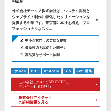
号館1階
EFOツール
サーバー・ネットワーク監視>
株式会社テックノ株式会社は、システム開発と
LP作成サービ
ウェブサイト制作に特化したソリューションを
ス
設備監視システム>
提供する企業です。東京都に本社を構え、プロ
広告運用代行
フェッショナルなスタ...
ID管理システム>
Webアンケー
システム連携ツール（iPaaS）>
トシステム
中小企業向けの柔軟な提案
Web接客ツー
最新技術を駆使した開発力
クラウド接続サービス>
ル
高品質なサポート体制
キッティングサービス>
MAツール
動画配信シス
情シスアウトソーシング>
Python
PHP
Android
iOS
AWS構築
テム
セキュリティ
SNS管理ツー
この会社についてSELECTOに
標的型攻撃メール対策>
ル
問い合わせる(無料)
LINEマーケテ
セキュリティ・脆弱性診断>
株式会社アイテック
ィングツール
の詳細情報を見る
ペネトレーションテスト>
SEOツール