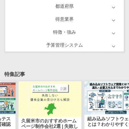
け
都道府県
不動産管理サ
ービス
得意業界
不動産業務支
特徴・強み
援サービス
不動産ホーム
予算管理システム
ページ制作
不動産オーナ
ーアプリ
入居者管理ア
特集記事
プリ
用地管理シス
テム
業界・業種特
化型
保険代理店シ
組み込みソフトウェア開発
システム開
すすめホーム
ステム
とは？わかりやすく解説
準委任契約
2選 | 失敗し