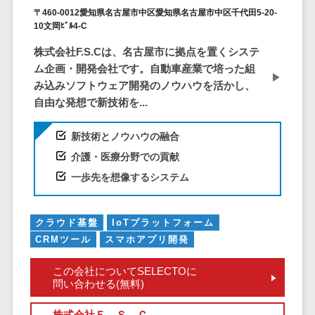
DM発送サービス>
EFOツール>
〒460-0012愛知県名古屋市中区愛知県名古屋市中区千代田5-20-
テム
10文岡ﾋﾞﾙ4-C
法務・総務
LP作成サービス>
株式会社F.S.Cは、名古屋市に拠点を置くシステ
電子契約シス
広告運用代行>
ム企画・開発会社です。自動車産業で培った組
テム
み込みソフトウェア開発のノウハウを活かし、
契約書レビュ
Webアンケートシステム>
自由な発想で新技術を...
ーシステム
Web接客ツール>
MAツール>
契約書管理シ
新技術とノウハウの融合
ステム
動画配信システム>
介護・医療分野での貢献
反社チェック
SNS管理ツール>
一歩先を想像するシステム
ツール
受付システム
LINEマーケティングツール>
座席管理シス
クラウド基盤
IoTプラットフォーム
SEOツール>
MEOツール>
テム
CRMツール
スマホアプリ開発
イベント管理システム>
入退室管理シ
この会社についてSELECTOに
ステム
問い合わせる(無料)
カスタマーサポート
CO2排出量管
コールセンターCRM>
理システム
株式会社Ｆ．Ｓ．Ｃ