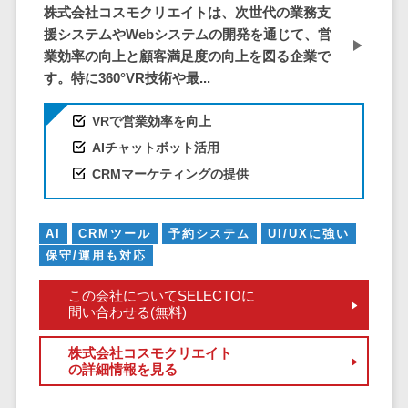
サービス
株式会社コスモクリエイトは、次世代の業務支
帳票作成サービス>
文書管理シス
援システムやWebシステムの開発を通じて、営
物流・流通向け
テム
業効率の向上と顧客満足度の向上を図る企業で
車両管理システム>
Web電話帳
す。特に360°VR技術や最...
会議効率化ツ
商圏分析ツール>
VRで営業効率を向上
ール
配送管理システム>
AIチャットボット活用
ナレッジ共有
ツール
CRMマーケティングの提供
バース予約システム>
バーチャルオ
運送業務支援システム>
フィスツール
AI
CRMツール
予約システム
UI/UXに強い
ビジネスチャ
アルコールチェックアプリ>
保守/運用も対応
ット
店舗業務支援システム>
デジタルサイ
この会社についてSELECTOに
問い合わせる(無料)
ネージソフト
配送ルート最適化>
オンライン校
株式会社コスモクリエイト
IT点呼サービス>
正ツール
の詳細情報を見る
グループウェ
医療・介護業界向け