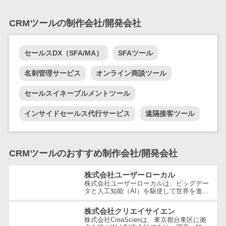
テム
RPAツール
CRMツールの制作会社/開発会社
帳票作成サー
ビス
セールスDX（SFA/MA）
SFAツール
物流・流通向
け
名刺管理サービス
オンライン商談ツール
車両管理シス
セールスイネーブルメントツール
テム
商圏分析ツー
インサイドセールス代行サービス
遠隔接客ツール
ル
配送管理シス
テム
CRMツールのおすすめ制作会社/開発会社
バース予約シ
株式会社ユーザーローカル
ステム
株式会社ユーザーローカルは、ビッグデー
運送業務支援
タと人工知能（AI）を駆使して世界を進化
させることを経営理念とする、日本を代表
システム
する技術ベンチャー企業です。国内...
株式会社クリエイサイエン
アルコールチ
株式会社CreaScienは、東京都台東区に拠