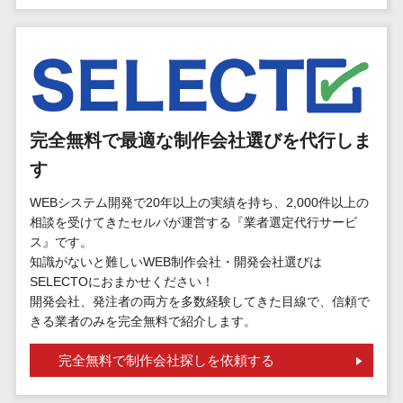
標的型攻撃メール訓練サービス>
MEOツール
イベント管理
認証システム>
システム
ログ管理システム>
カスタマーサ
ポート
クラウド型セキュリティカメラ>
コールセンタ
完全無料で最適な制作会社選びを代行しま
メールセキュリティ>
ーCRM
す
自動音声応答
メール・ファイル無害化>
システム(IVR)
WEBシステム開発で20年以上の実績を持ち、2,000件以上の
サンドボックス>
AI自動電話応
相談を受けてきたセルバが運営する『業者選定代行サービ
答
ス』です。
委託先管理サービス>
WAF>
知識がないと難しいWEB制作会社・開発会社選びは
コールセンタ
SELECTOにおまかせください！
URLフィルタリング>
ー音声認識
開発会社、発注者の両方を多数経験してきた目線で、信頼で
カスタマーサ
エンドポイントセキュリティ
きる業者のみを完全無料で紹介します。
クセスツール
（EDR）>
完全無料で制作会社探しを依頼する
ITサービスマネ
CASB>
ファイル暗号化>
ジメントツール