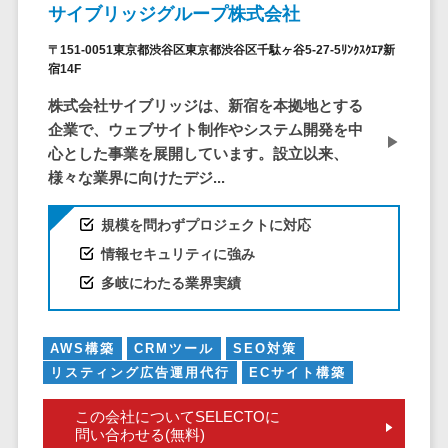
CRMツール
サイブリッジグループ株式会社
共有）>
セールス
〒151-0051東京都渋谷区東京都渋谷区千駄ヶ谷5-27-5ﾘﾝｸｽｸｴｱ新
ファイル転送サービス>
DX（SFA/MA）
宿14F
遠隔接客ツー
文書管理システム>
Web電話帳>
株式会社サイブリッジは、新宿を本拠地とする
ル
企業で、ウェブサイト制作やシステム開発を中
会議効率化ツール>
オンライン商
心とした事業を展開しています。設立以来、
談ツール
ナレッジ共有ツール>
様々な業界に向けたデジ...
セールスイネ
バーチャルオフィスツール>
ーブルメントツ
規模を問わずプロジェクトに対応
ール
ビジネスチャット>
情報セキュリティに強み
名刺管理サー
多岐にわたる業界実績
デジタルサイネージソフト>
ビス
インサイドセ
オンライン校正ツール>
ールス代行サー
AWS構築
CRMツール
SEO対策
グループウェア>
社内SNS>
ビス
リスティング広告運用代行
ECサイト構築
マーケティン
Web会議システム>
この会社についてSELECTOに
グ
問い合わせる(無料)
プロジェクト管理ツール>
メール配信シ