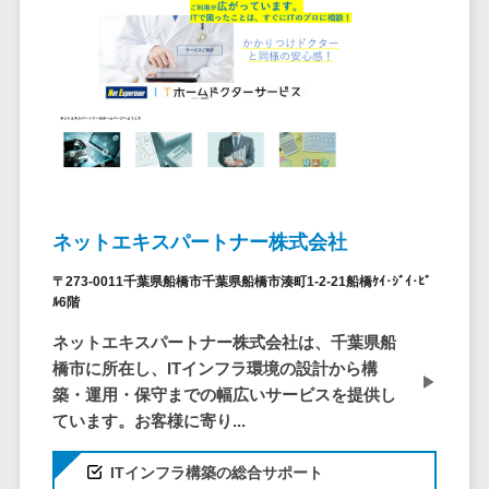
ID管理システ
ム
フィールド業務支援サービス>
システム連携
モバイルオーダーシステム>
ツール
（iPaaS）
ホテル管理システム>
クラウド接続
HACCP管理アプリ>
サービス
キッティング
人材紹介システム>
サービス
ネットエキスパートナー株式会社
人材派遣管理システム>
情シスアウト
〒273-0011千葉県船橋市千葉県船橋市湊町1-2-21船橋ｹｲ･ｼﾞｲ･ﾋﾞ
ソーシング
園務支援システム>
ﾙ6階
セキュリティ
校務支援システム>
ネットエキスパートナー株式会社は、千葉県船
橋市に所在し、ITインフラ環境の設計から構
標的型攻撃メ
Web出願システム>
築・運用・保守までの幅広いサービスを提供し
ール対策
ています。お客様に寄り...
バーチャル試着システム>
セキュリテ
ィ・脆弱性診断
農業支援システム>
ITインフラ構築の総合サポート