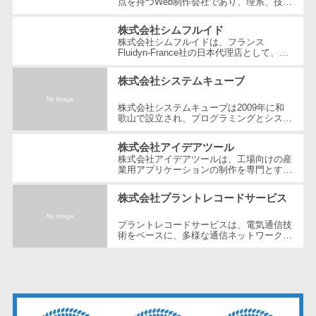
点を持つWeb制作会社であり、理系、技
ェックアプリ
術、そしてWeb3の領域での強みを活かし
たクリエイティブ制作を行っています。
店舗業務支援
株式会社シムフルイド
独...
システム
株式会社シムフルイドは、フランス
Fluidyn-France社の日本代理店として、最
配送ルート最
先端のCFD（数値流体力学）解析手法を駆
使した高精度な製品を提供しています。設
適化
株式会社システムキューブ
立...
IT点呼サービス
株式会社システムキューブは2009年に和
歌山で設立され、プログラミングとシステ
医療・介護業
ム開発の分野で地元和歌山や都市部の企業
界向け
を支援している。多彩な能力を持つ経...
株式会社アイデアツール
電子カルテ
株式会社アイデアツールは、工場向けの産
業用アプリケーションの制作を専門とする
障害福祉ソフ
ソフトウェア会社です。自動車・光学レン
ズ・バッテリー工場など多岐にわた...
ト
株式会社プラントレコードサービス
介護ソフト
プラントレコードサービスは、電気通信技
オンライン診
術をベースに、多様な通信ネットワーク構
築や維持管理の分野で豊富な経験とノウハ
療システム
ウを提供している企業です。創業以...
オンコール代
行サービス
訪問看護ステ