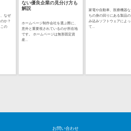
敗しない選
図面検索シス
の見分け方も
テム
家電や自動車、医療機器など、私た
ちの身の回りにある製品の多くは組
システム開発を
施工管理アプ
み込みソフトウェアによって動い
負契約」と「準
会社を選ぶ際に、
リ
て...
理解しておくこ
ているのが所在地
報告書作成ツ
ち...
ジは無形固定資
ール
フィールド業
務支援サービス
モバイルオー
ダーシステム
ホテル管理シ
ステム
HACCP管理ア
プリ
人材紹介シス
テム
人材派遣管理
お問い合わせ