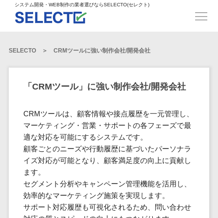
得意業界
ECサイト構築>
ECカートシステム>
システム開発・WEB制作の業者選びならSELECTO(セレクト)
都道府県
SpringFramework>
SpringBoot>
人材>
製造業>
システム開発
北海道>
青森県>
岩手県>
販売管理システム>
言語・スキル
対応業務
システムジ
対応地域
得意分
Laravel>
CakePHP>
工業・インフラ・物流>
コンサル・PM>
宮城県>
秋田県>
山形県>
言語
WEBサイ
ャンル
全国
野・特徴
受注・発注管理システム>
Ruby on Rails>
Node.js>
食品・飲料>
IT・Webサービス>
SELECTO
CRMツールに強い制作会社/開発会社
基幹システム(ERP)>
ト制作
Python
全国
販売管理・生
得意業界
福島県>
茨城県>
栃木県>
購買管理システム>
LP制作
産管理
Django>
AngularJS>
React>
Java
都道府県
インテリア・雑貨>
顧客管理システム(CRM)>
群馬県>
埼玉県>
千葉県>
ERP（基幹業
人材
オウンドメ
生産管理システム>
PHP
Vue.js>
NuxtJS>
「CRMツール」に強い制作会社/開発会社
ベビー・キッズ>
経理/会計システム>
務システム）
ディア
製造業
北海道
Ruby
東京都>
神奈川県>
新潟県>
工程管理システム>
在庫管理シス
ReactNative>
Flutter>
採用サイト
工業・イン
生活用品・文房具>
青森県
在庫管理システム>
Swift
CRMツールは、顧客情報や接点履歴を一元管理し、
富山県>
石川県>
福井県>
テム
フラ・物流
企業サイト
原価管理システム>
岩手県
Perl
構築
マーケティング・営業・サポートの各フェーズで最
ファッション・アパレル (1785)>
POSシステム>
ECカートシス
食品・飲料
WordPress
山梨県>
長野県>
岐阜県>
AWS構築>
Linux構築>
宮城県
適な対応を可能にするシステムです。
C++
倉庫管理システム>
テム
構築
ペット>
農園・農業>
IT・Webサ
勤怠管理システム>
顧客ごとのニーズや行動履歴に基づいたパーソナラ
秋田県
Go
静岡県>
愛知県>
三重県>
WindowsServer構築>
販売管理シス
需要予測システム>
ービス
ECサイト構
イズ対応が可能となり、顧客満足度の向上に貢献し
山形県
NPO・官公庁>
Kotlin
生産管理システム>
テム
築
インテリ
ます。
滋賀県>
京都府>
大阪府>
Azure構築>
Oracle>
WEBサービス
福島県
VBA
受注・発注管
ア・雑貨
イベント・キャンペーン>
セグメント分析やキャンペーン管理機能を活用し、
マッチングシステム>
システム
マッチングシステム>
茨城県
兵庫県>
奈良県>
和歌山県>
パッケージ
iOS
理システム
効率的なマーケティング施策を実現します。
開発
ベビー・キ
自動車・バイク>
ポータルサイト(データベース型)>
SAP>
Salesforce>
Access>
栃木県
Android
購買管理シス
予約システム>
会員システム>
サポート対応履歴も可視化されるため、問い合わせ
ッズ
コンサル・
鳥取県>
島根県>
岡山県>
テム