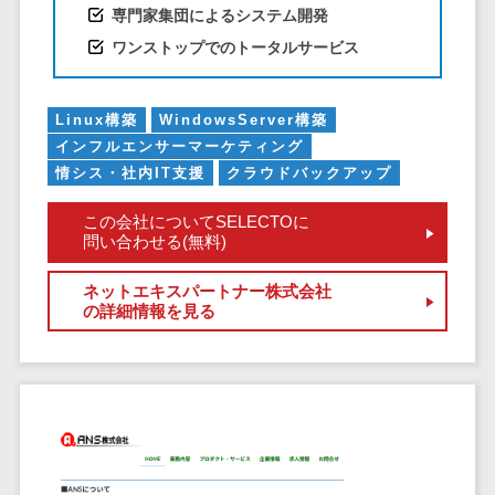
ペネトレーシ
専門家集団によるシステム開発
その他業務支援サービス>
ョンテスト
ワンストップでのトータルサービス
標的型攻撃メ
データ分析・活用
ール訓練サービ
音声データ活用>
ス
Linux構築
WindowsServer構築
議事録作成ツール>
認証システム
インフルエンサーマーケティング
情シス・社内IT支援
クラウドバックアップ
テキストマイニングツール>
ログ管理シス
テム
VOC分析ツール>
BIツール>
この会社についてSELECTOに
クラウド型セ
問い合わせる(無料)
ETLツール>
音声合成ツール>
キュリティカメ
ラ
ネットエキスパートナー株式会社
AI翻訳サービス>
の詳細情報を見る
メールセキュ
リティ
アノテーションツール>
メール・ファ
データ化サービス>
イル無害化
画像解析・画像検査>
サンドボック
ス
ブロックチェーン
委託先管理サ