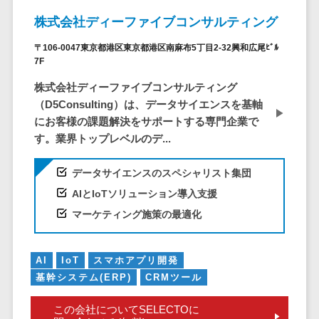
ービス
従業員満足度調査・人材定着化ツ
インフルエンサーマーケティング>
代行
保険
株式会社ディーファイブコンサルティング
ール>
給与計算アウ
予算管理システム
SNS運用
税理士・会
コンテンツマーケティング>
トソーシング
～100万円以下>
101～200万円>
〒106-0047東京都港区東京都港区南麻布5丁目2-32興和広尾ﾋﾞﾙ
計士
1on1ツール>
LINE運用代
年末調整アウ
SNSマーケティング>
7F
行
弁護士
201～300万円>
301～500万円>
トソーシング
適性検査サービス>
株式会社ディーファイブコンサルティング
YouTube運
社労士
動画マーケティング>
福利厚生アウ
501～1000万円>
（D5Consulting）は、データサイエンスを基軸
用代行
Web面接システム>
行政書士
トソーシング
ゲーム
にお客様の課題解決をサポートする専門企業で
WordPress
1000～1500万円>
大学・高
エンゲージメントツール>
ソーシャルゲーム>
フリーランス
す。業界トップレベルのデ...
構築・運用
校・専門学
管理システム
1500～5000万円>
ダイレクトリクルーティングサー
コンシューマーゲーム>
校
コンテン
社宅管理サー
データサイエンスのスペシャリスト集団
ビス>
ツ制作
5001～10000万円>
学習塾・予
ビス
その他
AIとIoTソリューション導入支援
コンテンツ
備校
採用代行サービス>
Web3.0>
AI>
AR/VR>
IoT>
健康管理IoTサ
10000万円以上>
マーケティング施策の最適化
制作
保育園・幼
ービス
経理・会計・財務
補助金・助成金サポート>
ライティン
稚園
外国人就労シ
経費精算システム>
グ
葬儀・墓
AI
IoT
スマホアプリ開発
ステム
編集・校正
石・仏壇
基幹システム(ERP)
CRMツール
Web請求書システム>
産業保健サー
インタビュ
お寺・神社
ビス
帳票発行サービス>
この会社についてSELECTOに
ー
ゲーム・ア