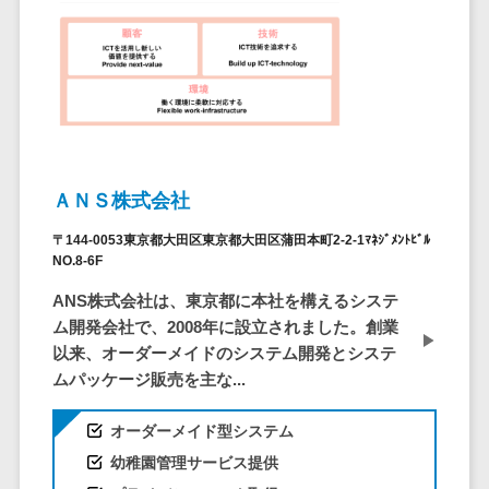
仮想通貨>
NFT>
ービス
官公庁・自治体向け
WAF
GIS（地理情報システム）>
URLフィルタ
リング
公共施設予約システム>
エンドポイン
その他官公庁・自治体向け>
トセキュリティ
（EDR）
ＡＮＳ株式会社
CASB
〒144-0053東京都大田区東京都大田区蒲田本町2-2-1ﾏﾈｼﾞﾒﾝﾄﾋﾞﾙ
ファイル暗号
NO.8-6F
化
ANS株式会社は、東京都に本社を構えるシステ
電話認証サー
ム開発会社で、2008年に設立されました。創業
ビス
以来、オーダーメイドのシステム開発とシステ
DLPツール
ムパッケージ販売を主な...
UTM
オーダーメイド型システム
不正検知サー
ビス
幼稚園管理サービス提供