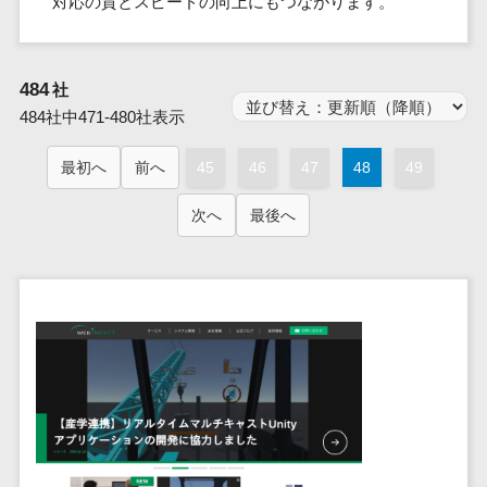
対応の質とスピードの向上にもつながります。
群馬県
PM
家電・電子機器>
フレームワーク
会員システム>
予約システム>
生活用品・
HubSpot>
kintone>
PMSシステム>
広島県>
山口県>
徳島県>
生産管理シス
埼玉県
文房具
基幹システ
飲食店・レストラン>
スマホアプリ開発>
OBIC製品>
テム
地図・位置情報・GPSシステム>
SpringFramework
千葉県
ム(ERP)
ファッショ
香川県>
愛媛県>
高知県>
484
工程管理シス
社
流通・小売>
SpringBoot
ン・アパレ
データベース構築>
東京都
顧客管理シ
店舗システム>
福岡県>
佐賀県>
長崎県>
テム
484社中471-480社表示
ル (1785)
ステム
Laravel
神奈川県
商業施設・テーマパーク・複合施
AWSサーバー構築>
オーダーエントリーシステム>
原価管理シス
(CRM)
ペット
熊本県>
大分県>
宮崎県>
CakePHP
新潟県
設>
最初へ
前へ
45
46
47
48
49
テム
経理/会計シ
Azureサーバー構築>
農園・農業
Ruby on Rails
映像・動画システム>
富山県
鹿児島県>
沖縄県>
倉庫管理シス
美容室・サロン>
ステム
NPO・官公
次へ
最後へ
Node.js
石川県
Linuxサーバー構築>
テム
シミュレーションシステム>
在庫管理シ
対応地域
庁
エステ・ネイル>
化粧品>
Django
福井県
需要予測シス
ステム
ネットワーク構築・保守・運用>
国外>
イベント・
オークションシステム>
AngularJS
山梨県
テム
ブライダル>
病院>
POSシステ
キャンペー
情シス・社内IT支援>
React
長野県
人事（労務管理）
ム
WEBサービ
ン
クリニック>
歯科医院>
勤怠管理システム>
Vue.js
岐阜県
ス
AWS (Amazon Web Services)>
勤怠管理シ
自動車・バ
NuxtJS
整体・整骨院>
静岡県
マッチングシ
ステム
イク
労務管理システム>
運用代行
ステム
ReactNative
愛知県
生産管理シ
家電・電子
介護・福祉・老人ホーム>
製薬>
リスティング広告運用代行>
人事管理システム>
予約システム
ステム
Flutter
三重県
機器
動物病院 >
求人広告運用代行>
会員システム
マッチング
滋賀県
飲食店・レ
年末調整システム>
構築