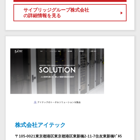
ステム
サイブリッジグループ株式会社
電子証明書サービス
の詳細情報を見る
デジタル資産
電子証明書サービス>
管理システム
データセンター>
クラウド基盤>
商品情報管理
システム
クローニングツール>
チケット管理
データセンター監視自動化>
システム
SNSキャンペ
クラウドバックアップ>
ーンツール
デスクトップ仮想化>
予約管理シス
テム
IoT空調制御>
広告効果測定
IoTプラットフォーム>
ツール
リード獲得ツ
IT資産管理ツール>
ール
株式会社アイテック
SaaS管理ツール>
DM発送サービ
〒105-0021東京都港区東京都港区東新橋2-11-7住友東新橋ﾋﾞﾙ5
ス
モバイルデバイス管理>