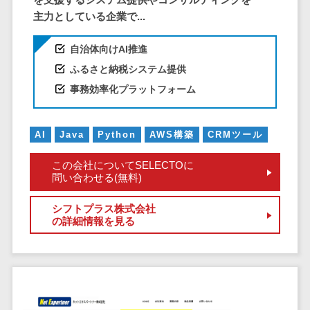
クラウドバッ
電子薬歴システム>
主力としている企業で...
クアップ
不動産業界向け
デスクトップ
不動産管理サービス>
自治体向けAI推進
仮想化
ふるさと納税システム提供
不動産業務支援サービス>
IoT空調制御
事務効率化プラットフォーム
IoTプラットフ
不動産ホームページ制作>
ォーム
不動産オーナーアプリ>
IT資産管理ツー
AI
Java
Python
AWS構築
CRMツール
ル
入居者管理アプリ>
この会社についてSELECTOに
SaaS管理ツー
問い合わせる(無料)
用地管理システム>
ル
モバイルデバ
シフトプラス株式会社
業界・業種特化型
の詳細情報を見る
イス管理
保険代理店システム>
サーバー・ネ
図面検索システム>
ットワーク監視
設備監視シス
施工管理アプリ>
テム
報告書作成ツール>