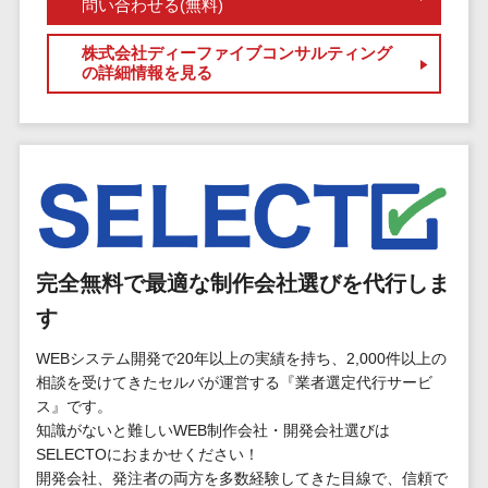
マイナンバー
問い合わせる(無料)
コピーライ
ニメ・おも
請求書受領サービス>
人事（採用・
ティング・
ちゃ
株式会社ディーファイブコンサルティング
評価・教育）
電子帳簿保存サービス>
の詳細情報を見る
ネーミング
芸能・アー
写真撮影
ティスト・
予算管理システム>
会計ソフト>
タレントマネ
音楽
映像制作
ジメントシステ
会計システム>
特徴・強
グラフィッ
ム
み
出張管理システム>
クデザイン
人事評価シス
(2D・3D)
Pマーク取
テム
ファクタリングサービス>
得
アニメーシ
採用管理シス
ョン
債権管理システム>
英語での応
完全無料で最適な制作会社選びを代行しま
テム
対可能
イラスト
す
eラーニング
債務管理システム>
アワード表
ロゴ制作
（システム）
WEBシステム開発で20年以上の実績を持ち、2,000件以上の
彰歴あり
固定資産管理システム>
デジタルカ
eラーニング
相談を受けてきたセルバが運営する『業者選定代行サービ
全国対応可
タログ・電
（コンテンツ）
経理アウトソーシング>
ス』です。
子書籍
創業10年以
知識がないと難しいWEB制作会社・開発会社選びは
DX人材研修サ
振込代行サービス>
上
SELECTOにおまかせください！
コンサル
ービス
開発会社、発注者の両方を多数経験してきた目線で、信頼で
スタッフ数
ティング
リファレンス