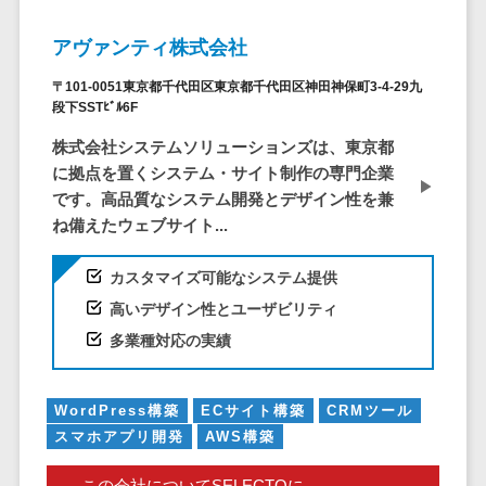
株主総会ツール>
以下
事業戦略
経理・会計・
101～200万
アヴァンティ株式会社
ISMS管理ツール>
財務
マーケテ
円
ィング
経費精算シス
〒101-0051東京都千代田区東京都千代田区神田神保町3-4-29九
リーガルリサーチサービス>
201～300万
テム
Webマーケ
段下SSTﾋﾞﾙ6F
円
ティング
安否確認サービス>
Web請求書シ
株式会社システムソリューションズは、東京都
301～500万
ステム
インフルエ
に拠点を置くシステム・サイト制作の専門企業
クラウドPBX>
円
ンサーマー
帳票発行サー
です。高品質なシステム開発とデザイン性を兼
ケティング
501～1000
ビス
オンラインアシスタント>
ね備えたウェブサイト...
万円
コンテンツ
請求書受領サ
会議室予約システム>
マーケティ
1000～
ービス
カスタマイズ可能なシステム提供
ング
1500万円
販売管理システム
電子帳簿保存
高いデザイン性とユーザビリティ
SNSマーケ
SFAツール>
CRMツール>
1500～
サービス
多業種対応の実績
ティング
5000万円
予算管理シス
セールスDX（SFA/MA）>
動画マーケ
5001～
テム
WordPress構築
ECサイト構築
CRMツール
ティング
10000万円
遠隔接客ツール>
会計ソフト
スマホアプリ開発
AWS構築
10000万円
ゲーム
会計システム
オンライン商談ツール>
以上
ソーシャル
出張管理シス
この会社についてSELECTOに