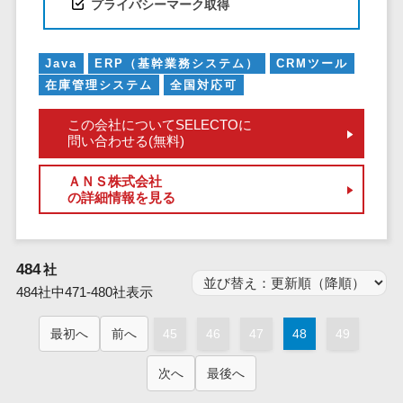
プライバシーマーク取得
業務全般
業務標準化ツ
ール
Java
ERP（基幹業務システム）
CRMツール
FAX配信システ
在庫管理システム
全国対応可
ム
FAX受信サービ
この会社についてSELECTOに
問い合わせる(無料)
ス
帳票配信サー
ＡＮＳ株式会社
ビス
の詳細情報を見る
BPMツール
ChatGPTサー
ビス
484
社
484社中471-480社表示
ワークフロー
システム
最初へ
前へ
45
46
47
48
49
マニュアル作
成ツール
次へ
最後へ
物品管理シス