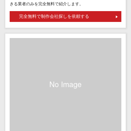
請求代行サービス>
きる業者のみを完全無料で紹介します。
20人以上
チェックサービ
送金サービス>
Web戦略/企
スタッフ数
ス
完全無料で制作会社探しを依頼する
画
50人以上
従業員満足度
税務申告システム>
ブランディ
アジャイル
調査・人材定着
法務・総務
ング
開発
化ツール
電子契約システム>
プロモーシ
UI/UXに強
1on1ツール
ョン
い
適性検査サー
契約書レビューシステム>
EC・ネット
保守/運用も
ビス
契約書管理システム>
ショップ戦
対応
Web面接シス
略
要件定義か
テム
反社チェックツール>
SEO対策
ら対応
エンゲージメ
受付システム>
EFO(入力フ
レベニュー
ントツール
ォーム最適
シェア可能
座席管理システム>
ダイレクトリ
化)
クルーティング
予算管理
入退室管理システム>
コンバージ
サービス
システム
ョン率改善
採用代行サー
CO2排出量管理システム>
SNS
～100万円
ビス