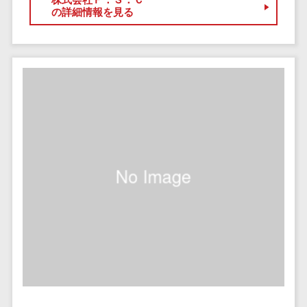
の詳細情報を見る
自動音声応答システム(IVR)>
株主総会ツー
ル
AI自動電話応答>
ISMS管理ツー
コールセンター音声認識>
ル
リーガルリサ
カスタマーサクセスツール>
ーチサービス
ITサービスマネジメントツール>
安否確認サー
ビス
問い合わせ管理システム>
クラウドPBX
遠隔サポートツール>
オンラインア
シスタント
コールセンター代行サービス>
会議室予約シ
通話録音・解析システム>
ステム
販売管理シス
チャットボット>
FAQシステム>
テム
コミュニケーション
SFAツール
オンラインストレージ（ファイル