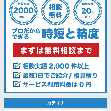
ェックアプリ
店舗業務支援
システム
配送ルート最
適化
IT点呼サービス
医療・介護業
界向け
電子カルテ
障害福祉ソフ
ト
介護ソフト
オンライン診
療システム
オンコール代
行サービス
カテゴリ
訪問看護ステ