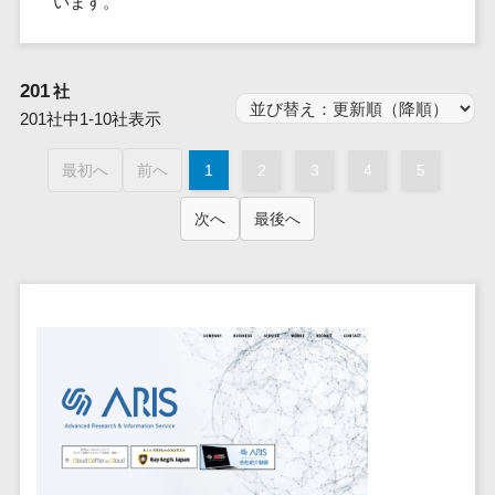
います。
群馬県
PM
家電・電子機器>
フレームワーク
会員システム>
予約システム>
生活用品・
HubSpot>
kintone>
PMSシステム>
広島県>
山口県>
徳島県>
生産管理シス
埼玉県
文房具
基幹システ
飲食店・レストラン>
スマホアプリ開発>
OBIC製品>
テム
地図・位置情報・GPSシステム>
SpringFramework
千葉県
ム(ERP)
ファッショ
香川県>
愛媛県>
高知県>
201
工程管理シス
社
流通・小売>
SpringBoot
ン・アパレ
データベース構築>
東京都
顧客管理シ
店舗システム>
福岡県>
佐賀県>
長崎県>
テム
201社中1-10社表示
ル (1785)
ステム
Laravel
神奈川県
商業施設・テーマパーク・複合施
AWSサーバー構築>
オーダーエントリーシステム>
原価管理シス
(CRM)
ペット
熊本県>
大分県>
宮崎県>
CakePHP
新潟県
設>
最初へ
前へ
1
2
3
4
5
テム
経理/会計シ
Azureサーバー構築>
農園・農業
Ruby on Rails
映像・動画システム>
富山県
鹿児島県>
沖縄県>
倉庫管理シス
美容室・サロン>
ステム
NPO・官公
次へ
最後へ
Node.js
石川県
Linuxサーバー構築>
テム
シミュレーションシステム>
在庫管理シ
対応地域
庁
エステ・ネイル>
化粧品>
Django
福井県
需要予測シス
ステム
ネットワーク構築・保守・運用>
国外>
イベント・
オークションシステム>
AngularJS
山梨県
テム
ブライダル>
病院>
POSシステ
キャンペー
情シス・社内IT支援>
React
長野県
人事（労務管理）
ム
WEBサービ
ン
クリニック>
歯科医院>
勤怠管理システム>
Vue.js
岐阜県
ス
AWS (Amazon Web Services)>
勤怠管理シ
自動車・バ
NuxtJS
整体・整骨院>
静岡県
マッチングシ
ステム
イク
労務管理システム>
運用代行
ステム
ReactNative
愛知県
生産管理シ
家電・電子
介護・福祉・老人ホーム>
製薬>
リスティング広告運用代行>
人事管理システム>
予約システム
ステム
Flutter
三重県
機器
動物病院 >
求人広告運用代行>
会員システム
マッチング
滋賀県
飲食店・レ
年末調整システム>
構築