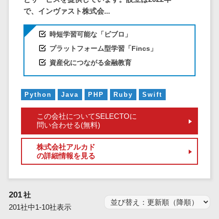
仮想通貨>
NFT>
で、インヴァスト株式会...
ービス
官公庁・自治体向け
WAF
時短学習可能な「ビブロ」
GIS（地理情報システム）>
URLフィルタ
プラットフォーム型学習「Fincs」
リング
公共施設予約システム>
資産化につながる金融教育
エンドポイン
その他官公庁・自治体向け>
トセキュリティ
（EDR）
Python
Java
PHP
Ruby
Swift
CASB
この会社についてSELECTOに
ファイル暗号
問い合わせる(無料)
化
電話認証サー
株式会社アルカド
ビス
の詳細情報を見る
DLPツール
UTM
201
社
不正検知サー
201社中1-10社表示
ビス