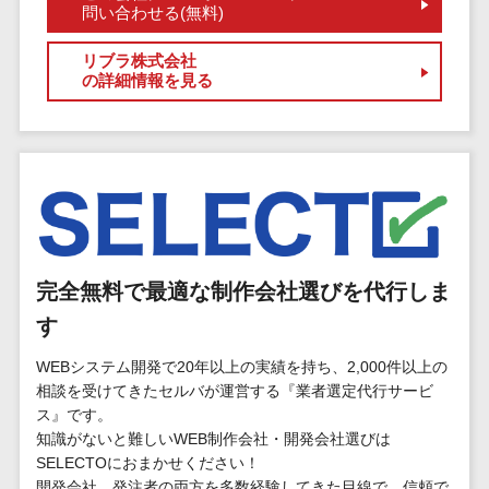
マイナンバー
問い合わせる(無料)
コピーライ
ニメ・おも
請求書受領サービス>
人事（採用・
ティング・
ちゃ
リブラ株式会社
評価・教育）
電子帳簿保存サービス>
ネーミング
芸能・アー
の詳細情報を見る
写真撮影
ティスト・
予算管理システム>
会計ソフト>
タレントマネ
音楽
映像制作
ジメントシステ
会計システム>
特徴・強
グラフィッ
ム
み
出張管理システム>
クデザイン
人事評価シス
(2D・3D)
Pマーク取
テム
ファクタリングサービス>
得
アニメーシ
採用管理シス
ョン
債権管理システム>
英語での応
テム
完全無料で最適な制作会社選びを代行しま
対可能
イラスト
eラーニング
債務管理システム>
す
アワード表
ロゴ制作
（システム）
彰歴あり
固定資産管理システム>
WEBシステム開発で20年以上の実績を持ち、2,000件以上の
デジタルカ
eラーニング
相談を受けてきたセルバが運営する『業者選定代行サービ
全国対応可
タログ・電
（コンテンツ）
経理アウトソーシング>
ス』です。
子書籍
創業10年以
DX人材研修サ
知識がないと難しいWEB制作会社・開発会社選びは
振込代行サービス>
上
コンサル
ービス
SELECTOにおまかせください！
スタッフ数
ティング
開発会社、発注者の両方を多数経験してきた目線で、信頼で
リファレンス