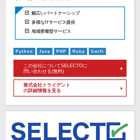
EFOツール
サーバー・ネットワーク監視>
幅広いパートナーシップ
LP作成サービ
多様なITサービス提供
ス
設備監視システム>
地域密着型サービス
広告運用代行
ID管理システム>
Webアンケー
システム連携ツール（iPaaS）>
トシステム
Python
Java
PHP
Ruby
Swift
Web接客ツー
クラウド接続サービス>
この会社についてSELECTOに
ル
問い合わせる(無料)
キッティングサービス>
MAツール
動画配信シス
情シスアウトソーシング>
株式会社トライデント
の詳細情報を見る
テム
セキュリティ
SNS管理ツー
標的型攻撃メール対策>
ル
LINEマーケテ
セキュリティ・脆弱性診断>
ィングツール
ペネトレーションテスト>
SEOツール