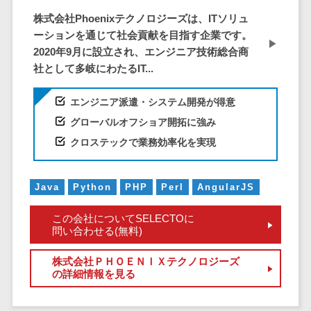
CRMツール
共有）>
株式会社Phoenixテクノロジーズは、ITソリュ
セールス
ーションを通じて社会貢献を目指す企業です。
ファイル転送サービス>
DX（SFA/MA）
2020年9月に設立され、エンジニア技術総合商
遠隔接客ツー
文書管理システム>
Web電話帳>
社として多岐にわたるIT...
ル
会議効率化ツール>
オンライン商
エンジニア派遣・システム開発が得意
談ツール
ナレッジ共有ツール>
グローバルオフショア開拓に強み
セールスイネ
クロステックで業務効率化を実現
バーチャルオフィスツール>
ーブルメントツ
ール
ビジネスチャット>
名刺管理サー
Java
Python
PHP
Perl
AngularJS
デジタルサイネージソフト>
ビス
この会社についてSELECTOに
インサイドセ
オンライン校正ツール>
問い合わせる(無料)
ールス代行サー
グループウェア>
社内SNS>
ビス
株式会社ＰＨＯＥＮＩＸテクノロジーズ
の詳細情報を見る
マーケティン
Web会議システム>
グ
プロジェクト管理ツール>
メール配信シ