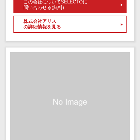
健康管理IoTサービス>
この会社についてSELECTOに
労務管理シス
介護・福
長崎県
デジタルカタログ・電子書籍>
問い合わせる(無料)
ネットワー
テム
芸能・アーティスト・音楽>
祉・老人ホ
外国人就労システム>
熊本県
ク構築・保
コンサルティング
人事管理シス
ーム
株式会社アリス
特徴・強み
大分県
守・運用
産業保健サービス>
Web戦略/企画>
テム
の詳細情報を見る
製薬
Pマーク取得>
宮崎県
情シス・社
年末調整シス
マイナンバー>
動物病院
ブランディング>
内IT支援
鹿児島県
英語での応対可能>
テム
不動産・マ
AWS
人事（採用・評価・教育）
プロモーション>
沖縄県
健康管理シス
ンション
アワード表彰歴あり>
(Amazon
タレントマネジメントシステム>
テム
対応地域
EC・ネットショップ戦略>
建設・工務
Web
全国対応可>
創業10年以上>
ストレスチェ
人事評価システム>
店・住宅・
Services)
SEO対策>
ックサービス
国外
リフォーム
スタッフ数20人以上>
運用代行
採用管理システム>
シフト管理シ
EFO(入力フォーム最適化)>
ホテル・旅
スタッフ数50人以上>
ステム
eラーニング（システム）>
館
リスティン
コンバージョン率改善>
SNS>
業務可視化ツ
アジャイル開発>
UI/UXに強い>
旅行・観光
グ広告運用
eラーニング（コンテンツ）>
ール
事業戦略>
代行
スポーツ・
保守/運用も対応>
給与計算ソフ
DX人材研修サービス>
アウトドア
求人広告運
マーケティング
ト
要件定義から対応>
用代行
銀行・地
リファレンスチェックサービス>
Webマーケティング>
給与前払いサ
銀・証券
Indeed運用
レベニューシェア可能>