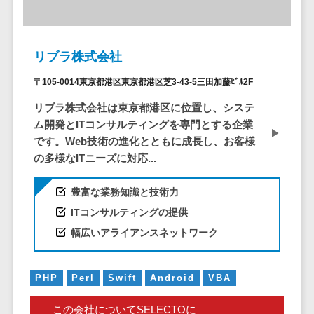
ービス
従業員満足度調査・人材定着化ツ
インフルエンサーマーケティング>
代行
保険
ール>
給与計算アウ
予算管理システム
SNS運用
税理士・会
コンテンツマーケティング>
トソーシング
～100万円以下>
101～200万円>
計士
1on1ツール>
LINE運用代
リブラ株式会社
年末調整アウ
SNSマーケティング>
行
弁護士
201～300万円>
301～500万円>
トソーシング
適性検査サービス>
〒105-0014東京都港区東京都港区芝3-43-5三田加藤ﾋﾞﾙ2F
YouTube運
社労士
動画マーケティング>
福利厚生アウ
501～1000万円>
用代行
Web面接システム>
リブラ株式会社は東京都港区に位置し、システ
行政書士
トソーシング
ゲーム
WordPress
ム開発とITコンサルティングを専門とする企業
1000～1500万円>
大学・高
エンゲージメントツール>
ソーシャルゲーム>
フリーランス
構築・運用
です。Web技術の進化とともに成長し、お客様
校・専門学
管理システム
1500～5000万円>
の多様なITニーズに対応...
ダイレクトリクルーティングサー
コンシューマーゲーム>
校
コンテン
社宅管理サー
ビス>
ツ制作
5001～10000万円>
学習塾・予
ビス
その他
豊富な業務知識と技術力
コンテンツ
備校
採用代行サービス>
Web3.0>
AI>
AR/VR>
IoT>
健康管理IoTサ
10000万円以上>
ITコンサルティングの提供
制作
保育園・幼
ービス
経理・会計・財務
補助金・助成金サポート>
幅広いアライアンスネットワーク
ライティン
稚園
外国人就労シ
経費精算システム>
グ
葬儀・墓
ステム
編集・校正
石・仏壇
Web請求書システム>
PHP
Perl
Swift
Android
VBA
産業保健サー
インタビュ
お寺・神社
ビス
帳票発行サービス>
ー
この会社についてSELECTOに
ゲーム・ア