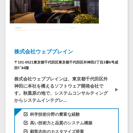
問い合わせ管
電話認証サービス>
DLPツール>
理システム
UTM>
不正検知サービス>
遠隔サポート
ツール
業務全般
業務標準化ツール>
コールセンタ
ー代行サービス
FAX配信システム>
通話録音・解
株式会社ウェブブレイン
析システム
FAX受信サービス>
〒101-0021東京都千代田区東京都千代田区外神田2丁目3番6号成
チャットボッ
帳票配信サービス>
田ﾋﾞﾙ4階
ト
株式会社ウェブブレインは、東京都千代田区外
BPMツール>
FAQシステム
神田に本社を構えるソフトウェア開発会社で
コミュニケー
ChatGPTサービス>
す。秋葉原の地で、システムコンサルティング
ション
からシステムインテグレ...
ワークフローシステム>
オンラインス
トレージ（ファ
マニュアル作成ツール>
科学技術分野の豊富な経験
イル共有）
高い技術力と品質のシステム構築
物品管理システム>
RPAツール>
ファイル転送
顧客志向のカスタマイズ提案