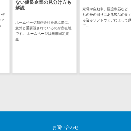
敗しない選
の見分け方も
け
家電や自動車、医療機器など、私た
不動産管理サ
ちの身の回りにある製品の多くは組
システム開発を
ービス
み込みソフトウェアによって動い
負契約」と「準
会社を選ぶ際に、
て...
不動産業務支
理解しておくこ
ているのが所在地
援サービス
ち...
ジは無形固定資
不動産ホーム
ページ制作
不動産オーナ
ーアプリ
入居者管理ア
プリ
用地管理シス
テム
業界・業種特
化型
保険代理店シ
ステム
お問い合わせ