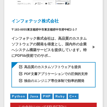
ア
電子カルテ>
障害福祉ソフト>
社内SNS
介護ソフト>
Web会議シス
オンライン診療システム>
テム
インフォテック株式会社
プロジェクト
オンコール代行サービス>
〒183-0055東京都府中市東京都府中市府中町2-1-7
管理ツール
訪問看護ステーション向けサービ
インフォテック株式会社は、高品質のカスタム
電子証明書サ
ス>
ソフトウェアの開発を得意とし、国内外の企業
ービス
へシステム構築サービスを提供しています。特
電子証明書サ
健康診断システム>
にPDFlib技術でのサポ...
ービス
診療予約システム>
データセンタ
高品質のカスタムソフトウェアを提供
ー
歯科向け電子カルテ>
PDF文書アプリケーションでの圧倒的支持
クラウド基盤
独自のエンジニア専任体制で効率的開発
歯科予約システム>
クローニング
ツール
リハビリ管理システム>
データセンタ
Python
Java
PHP
Ruby
C++
医薬品在庫管理システム>
ー監視自動化
この会社についてSELECTOに