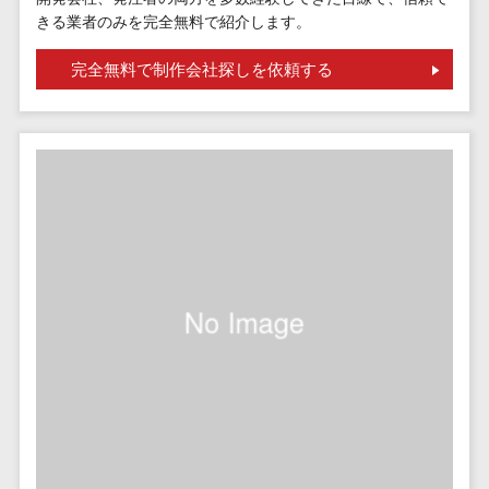
請求代行サービス>
20人以上
きる業者のみを完全無料で紹介します。
チェックサービ
送金サービス>
Web戦略/企
スタッフ数
ス
完全無料で制作会社探しを依頼する
画
50人以上
従業員満足度
税務申告システム>
ブランディ
アジャイル
調査・人材定着
法務・総務
ング
開発
化ツール
電子契約システム>
プロモーシ
UI/UXに強
1on1ツール
ョン
い
適性検査サー
契約書レビューシステム>
EC・ネット
保守/運用も
ビス
契約書管理システム>
ショップ戦
対応
Web面接シス
略
要件定義か
テム
反社チェックツール>
SEO対策
ら対応
エンゲージメ
受付システム>
EFO(入力フ
レベニュー
ントツール
ォーム最適
シェア可能
座席管理システム>
ダイレクトリ
化)
クルーティング
予算管理
入退室管理システム>
コンバージ
サービス
システム
ョン率改善
採用代行サー
CO2排出量管理システム>
SNS
～100万円
ビス