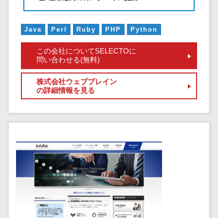
サービス
帳票作成サービス>
文書管理シス
物流・流通向け
テム
Java
Perl
Ruby
PHP
Python
車両管理システム>
Web電話帳
この会社についてSELECTOに
会議効率化ツ
商圏分析ツール>
問い合わせる(無料)
ール
配送管理システム>
ナレッジ共有
株式会社ウェブブレイン
の詳細情報を見る
ツール
バース予約システム>
バーチャルオ
運送業務支援システム>
フィスツール
ビジネスチャ
アルコールチェックアプリ>
ット
店舗業務支援システム>
デジタルサイ
ネージソフト
配送ルート最適化>
オンライン校
IT点呼サービス>
正ツール
グループウェ
医療・介護業界向け