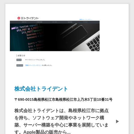
ステム
電子証明書サービス
デジタル資産
電子証明書サービス>
管理システム
データセンター>
クラウド基盤>
商品情報管理
システム
クローニングツール>
チケット管理
データセンター監視自動化>
システム
SNSキャンペ
クラウドバックアップ>
ーンツール
デスクトップ仮想化>
予約管理シス
テム
IoT空調制御>
株式会社トライデント
広告効果測定
IoTプラットフォーム>
〒690-0015島根県松江市島根県松江市上乃木5丁目10番31号
ツール
リード獲得ツ
IT資産管理ツール>
株式会社トライデントは、島根県松江市に拠点
ール
を持ち、ソフトウェア開発やネットワーク構
SaaS管理ツール>
築、サーバー構築を中心に事業を展開していま
DM発送サービ
す。Apple製品の販売から...
ス
モバイルデバイス管理>