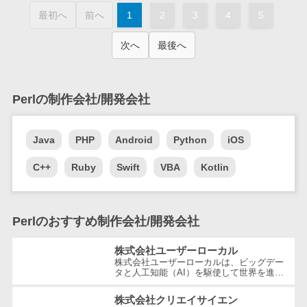
業務全般
最初へ
前へ
1
2
3
4
5
業務標準化ツ
ール
次へ
最後へ
FAX配信システ
ム
FAX受信サービ
Perlの制作会社/開発会社
ス
帳票配信サー
Java
PHP
Android
Python
iOS
ビス
BPMツール
C++
Ruby
Swift
VBA
Kotlin
ChatGPTサー
ビス
Perlのおすすめ制作会社/開発会社
ワークフロー
システム
株式会社ユーザーローカル
マニュアル作
株式会社ユーザーローカルは、ビッグデー
タと人工知能（AI）を駆使して世界を進化
成ツール
させることを経営理念とする、日本を代表
する技術ベンチャー企業です。国内...
物品管理シス
株式会社クリエイサイエン