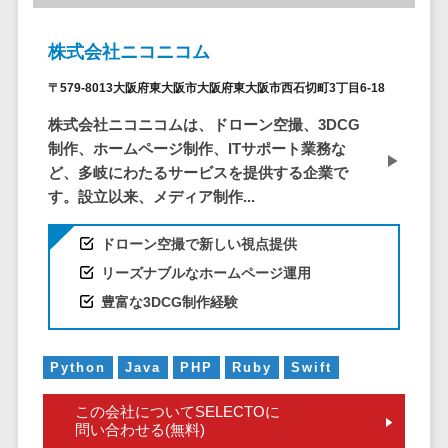
株主総会ツール>
以下
事業戦略
経理・会計・
101～200万
ISMS管理ツール>
財務
マーケテ
株式会社ニコニコム
円
ィング
経費精算シス
リーガルリサーチサービス>
〒579-8013大阪府東大阪市大阪府東大阪市西石切町3丁目6-18
201～300万
テム
Webマーケ
円
ティング
株式会社ニコニコムは、ドローン空撮、3DCG
安否確認サービス>
Web請求書シ
301～500万
制作、ホームページ制作、ITサポート業務な
ステム
インフルエ
クラウドPBX>
円
ど、多岐にわたるサービスを提供する企業で
ンサーマー
帳票発行サー
す。設立以来、メディア制作...
ケティング
501～1000
ビス
オンラインアシスタント>
万円
コンテンツ
請求書受領サ
会議室予約システム>
ドローン空撮で新しい視点提供
マーケティ
1000～
ービス
リーズナブルなホームページ運用
ング
1500万円
販売管理システム
電子帳簿保存
豊富な3DCG制作経験
SNSマーケ
SFAツール>
CRMツール>
1500～
サービス
ティング
5000万円
予算管理シス
セールスDX（SFA/MA）>
動画マーケ
5001～
テム
Python
Java
PHP
Ruby
Swift
ティング
10000万円
遠隔接客ツール>
会計ソフト
10000万円
ゲーム
この会社についてSELECTOに
会計システム
オンライン商談ツール>
問い合わせる(無料)
以上
ソーシャル
出張管理シス