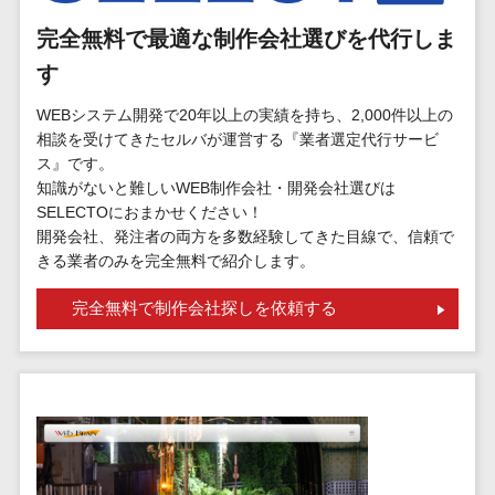
標的型攻撃メール訓練サービス>
MEOツール
完全無料で最適な制作会社選びを代行しま
イベント管理
認証システム>
システム
す
ログ管理システム>
カスタマーサ
WEBシステム開発で20年以上の実績を持ち、2,000件以上の
ポート
クラウド型セキュリティカメラ>
相談を受けてきたセルバが運営する『業者選定代行サービ
コールセンタ
ス』です。
メールセキュリティ>
ーCRM
知識がないと難しいWEB制作会社・開発会社選びは
自動音声応答
SELECTOにおまかせください！
メール・ファイル無害化>
開発会社、発注者の両方を多数経験してきた目線で、信頼で
システム(IVR)
きる業者のみを完全無料で紹介します。
サンドボックス>
AI自動電話応
答
委託先管理サービス>
WAF>
完全無料で制作会社探しを依頼する
コールセンタ
URLフィルタリング>
ー音声認識
カスタマーサ
エンドポイントセキュリティ
クセスツール
（EDR）>
ITサービスマネ
CASB>
ファイル暗号化>
ジメントツール