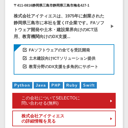
ID管理システ
〒411-0816静岡県三島市静岡県三島市梅名427-1
ム
フィールド業務支援サービス>
株式会社アイティエスは、1975年に創業された
システム連携
モバイルオーダーシステム>
静岡県三島市に本社を置くIT企業です。FAソフ
ツール
トウェア開発や土木・建設業界向けのICT活
（iPaaS）
ホテル管理システム>
用、教育機関向けのDX支援...
クラウド接続
HACCP管理アプリ>
サービス
FAソフトウェアの全てを受託開発
キッティング
人材紹介システム>
土木建設向けICTソリューション提供
サービス
人材派遣管理システム>
教育分野のDX支援を多角的にサポート
情シスアウト
ソーシング
園務支援システム>
セキュリティ
Python
Java
PHP
Ruby
Swift
校務支援システム>
この会社についてSELECTOに
標的型攻撃メ
Web出願システム>
問い合わせる(無料)
ール対策
バーチャル試着システム>
セキュリテ
株式会社アイティエス
の詳細情報を見る
ィ・脆弱性診断
農業支援システム>