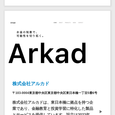
ペネトレーシ
その他業務支援サービス>
ョンテスト
標的型攻撃メ
データ分析・活用
ール訓練サービ
音声データ活用>
ス
議事録作成ツール>
認証システム
テキストマイニングツール>
ログ管理シス
テム
VOC分析ツール>
BIツール>
クラウド型セ
ETLツール>
音声合成ツール>
キュリティカメ
ラ
AI翻訳サービス>
メールセキュ
リティ
アノテーションツール>
株式会社アルカド
メール・ファ
データ化サービス>
〒103-0004東京都中央区東京都中央区東日本橋一丁目5番6号
イル無害化
画像解析・画像検査>
サンドボック
株式会社アルカドは、東日本橋に拠点を持つ企
ス
業であり、金融教育と投資学習に特化した製品
ブロックチェーン
とサービスを提供しています。設立は2022年
委託先管理サ