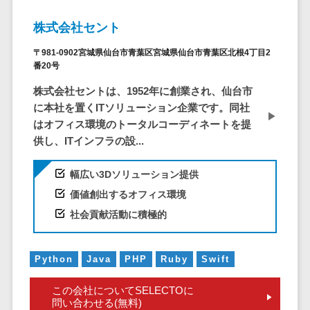
DM発送サービス>
EFOツール>
テム
株式会社セント
法務・総務
LP作成サービス>
〒981-0902宮城県仙台市青葉区宮城県仙台市青葉区北根4丁目2
電子契約シス
広告運用代行>
番20号
テム
契約書レビュ
株式会社セントは、1952年に創業され、仙台市
Webアンケートシステム>
ーシステム
に本社を置くITソリューション企業です。同社
Web接客ツール>
MAツール>
はオフィス環境のトータルコーディネートを提
契約書管理シ
供し、ITインフラの設...
ステム
動画配信システム>
反社チェック
SNS管理ツール>
幅広い3Dソリューション提供
ツール
価値創出するオフィス環境
受付システム
LINEマーケティングツール>
社会貢献活動に積極的
座席管理シス
SEOツール>
MEOツール>
テム
イベント管理システム>
入退室管理シ
Python
Java
PHP
Ruby
Swift
ステム
カスタマーサポート
この会社についてSELECTOに
CO2排出量管
コールセンターCRM>
問い合わせる(無料)
理システム