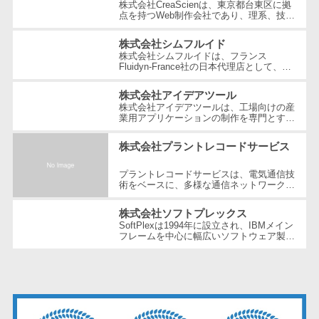
テム
株式会社CreaScienは、東京都台東区に拠
点を持つWeb制作会社であり、理系、技
RPAツール
術、そしてWeb3の領域での強みを活かし
たクリエイティブ制作を行っています。
株式会社シムフルイド
帳票作成サー
独...
株式会社シムフルイドは、フランス
ビス
Fluidyn-France社の日本代理店として、最
先端のCFD（数値流体力学）解析手法を駆
物流・流通向
使した高精度な製品を提供しています。設
株式会社アイデアツール
立...
け
株式会社アイデアツールは、工場向けの産
業用アプリケーションの制作を専門とする
車両管理シス
ソフトウェア会社です。自動車・光学レン
テム
ズ・バッテリー工場など多岐にわた...
株式会社プラントレコードサービス
商圏分析ツー
ル
プラントレコードサービスは、電気通信技
術をベースに、多様な通信ネットワーク構
配送管理シス
築や維持管理の分野で豊富な経験とノウハ
ウを提供している企業です。創業以...
テム
株式会社ソフトプレックス
SoftPlexは1994年に設立され、IBMメイン
バース予約シ
フレームを中心に幅広いソフトウェア製品
やサービスを提供する企業です。特にメイ
ステム
ンフレーム周りの問題解決や運用の効...
運送業務支援
システム
アルコールチ