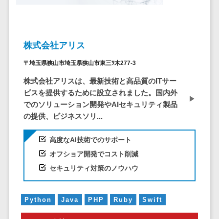
システム
ストラン
PMSシステム
AWS構築
京都府
不動産・マンション>
Indeed運用代行>
SNS運用>
健康管理システム>
ポータルサ
流通・小売
地図・位置情
Linux構築
大阪府
建設・工務店・住宅・リフォーム>
LINE運用代行>
イト(データ
報・GPSシステ
ストレスチェックサービス>
商業施設・
WindowsServer構
兵庫県
ベース型)
ム
テーマパー
ホテル・旅館>
旅行・観光>
築
株式会社アリス
YouTube運用代行>
奈良県
シフト管理システム>
会員システ
ク・複合施
店舗システム
Azure構築
和歌山県
スポーツ・アウトドア>
〒埼玉県狭山市埼玉県狭山市東三ﾂ木277-3
WordPress構築・運用>
ム
設
業務可視化ツール>
オーダーエン
Oracle
鳥取県
予約システ
美容室・サ
トリーシステム
株式会社アリスは、最新技術と高品質のITサー
銀行・地銀・証券>
保険>
コンテンツ制作
給与計算ソフト>
パッケージ
島根県
ム
ロン
ビスを提供するために設立されました。国内外
映像・動画シ
コンテンツ制作>
ライティング>
SAP
税理士・会計士>
弁護士>
岡山県
スマホアプ
でのソリューション開発やAIセキュリティ製品
エステ・ネ
給与前払いサービス>
ステム
編集・校正>
インタビュー>
Salesforce
リ開発
の提供、ビジネスソリ...
広島県
イル
シミュレーシ
社労士>
行政書士>
給与計算アウトソーシング>
Access
データベー
山口県
化粧品
ョンシステム
コピーライティング・ネーミング>
大学・高校・専門学校>
高度なAI技術でのサポート
ス構築
HubSpot
年末調整アウトソーシング>
徳島県
ブライダル
オークション
写真撮影>
映像制作>
オフショア開発でコスト削減
AWSサーバ
kintone
システム
香川県
学習塾・予備校>
病院
福利厚生アウトソーシング>
ー構築
セキュリティ対策のノウハウ
OBIC製品
グラフィックデザイン(2D・3D)>
愛媛県
人事（労務管
クリニック
保育園・幼稚園>
Azureサー
フリーランス管理システム>
理）
高知県
歯科医院
アニメーション>
イラスト>
バー構築
葬儀・墓石・仏壇>
お寺・神社>
勤怠管理シス
福岡県
Python
Java
PHP
Ruby
Swift
整体・整骨
社宅管理サービス>
Linuxサー
テム
ロゴ制作>
院
佐賀県
ゲーム・アニメ・おもちゃ>
バー構築