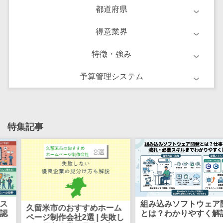
ーション向けサ
都道府県
ービス
得意業界
健康診断シス
テム
特徴・強み
診療予約シス
テム
予算管理システム
歯科向け電子
カルテ
歯科予約シス
テム
特集記事
リハビリ管理
システム
医薬品在庫管
理システム
電子薬歴シス
テム
組み込みソフトウェア開発
システム開
すすめホーム
とは？わかりやすく解説
不動産業界向
準委任契約
2選 | 失敗し