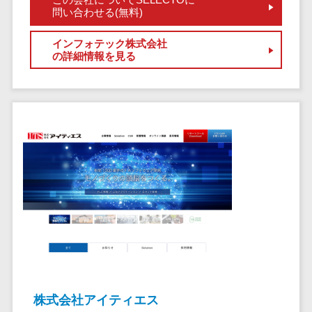
クラウドバッ
電子薬歴システム>
問い合わせる(無料)
クアップ
不動産業界向け
デスクトップ
インフォテック株式会社
不動産管理サービス>
の詳細情報を見る
仮想化
不動産業務支援サービス>
IoT空調制御
IoTプラットフ
不動産ホームページ制作>
ォーム
不動産オーナーアプリ>
IT資産管理ツー
ル
入居者管理アプリ>
SaaS管理ツー
用地管理システム>
ル
モバイルデバ
業界・業種特化型
イス管理
保険代理店システム>
サーバー・ネ
図面検索システム>
ットワーク監視
設備監視シス
施工管理アプリ>
テム
株式会社アイティエス
報告書作成ツール>