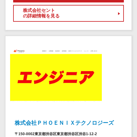
自動音声応答システム(IVR)>
株主総会ツー
株式会社セント
ル
の詳細情報を見る
AI自動電話応答>
ISMS管理ツー
コールセンター音声認識>
ル
リーガルリサ
カスタマーサクセスツール>
ーチサービス
ITサービスマネジメントツール>
安否確認サー
ビス
問い合わせ管理システム>
クラウドPBX
遠隔サポートツール>
オンラインア
シスタント
コールセンター代行サービス>
会議室予約シ
通話録音・解析システム>
ステム
販売管理シス
チャットボット>
FAQシステム>
テム
株式会社ＰＨＯＥＮＩＸテクノロジーズ
コミュニケーション
SFAツール
オンラインストレージ（ファイル
〒150-0002東京都渋谷区東京都渋谷区渋谷1-12-2