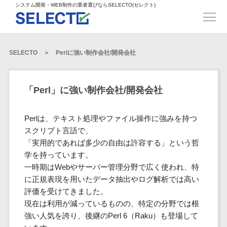
得意業界
ECサイト構築>
ECカートシステム>
システム開発・WEB制作の業者選びならSELECTO(セレクト)
都道府県
SpringFramework>
SpringBoot>
人材>
製造業>
システム開発
北海道>
青森県>
岩手県>
販売管理システム>
言語・スキル
対応業務
システムジ
対応地域
得意分
Laravel>
CakePHP>
工業・インフラ・物流>
コンサル・PM>
宮城県>
秋田県>
山形県>
言語
WEBサイ
ャンル
全国
野・特徴
受注・発注管理システム>
Ruby on Rails>
Node.js>
食品・飲料>
IT・Webサービス>
SELECTO
Perlに強い制作会社/開発会社
基幹システム(ERP)>
ト制作
Python
全国
販売管理・生
得意業界
福島県>
茨城県>
栃木県>
購買管理システム>
LP制作
産管理
Django>
AngularJS>
React>
Java
都道府県
インテリア・雑貨>
顧客管理システム(CRM)>
群馬県>
埼玉県>
千葉県>
ERP（基幹業
人材
オウンドメ
生産管理システム>
PHP
Vue.js>
NuxtJS>
「Perl」に強い制作会社/開発会社
ベビー・キッズ>
経理/会計システム>
務システム）
ディア
製造業
北海道
Ruby
東京都>
神奈川県>
新潟県>
工程管理システム>
在庫管理シス
ReactNative>
Flutter>
採用サイト
工業・イン
生活用品・文房具>
青森県
在庫管理システム>
Swift
Perlは、テキスト処理やファイル操作に強みを持つ
富山県>
石川県>
福井県>
テム
フラ・物流
企業サイト
原価管理システム>
岩手県
Perl
構築
スクリプト言語で、
ファッション・アパレル (1785)>
POSシステム>
ECカートシス
食品・飲料
WordPress
山梨県>
長野県>
岐阜県>
AWS構築>
Linux構築>
宮城県
「実用的であれば多少の自由は許容する」という哲
C++
倉庫管理システム>
テム
構築
ペット>
農園・農業>
IT・Webサ
勤怠管理システム>
学を持っています。
秋田県
Go
静岡県>
愛知県>
三重県>
WindowsServer構築>
販売管理シス
需要予測システム>
ービス
ECサイト構
一時期はWebやサーバー管理分野で広く使われ、特
山形県
NPO・官公庁>
Kotlin
生産管理システム>
テム
築
インテリ
に正規表現を用いたデータ抽出やログ解析では高い
滋賀県>
京都府>
大阪府>
Azure構築>
Oracle>
WEBサービス
福島県
VBA
受注・発注管
ア・雑貨
イベント・キャンペーン>
評価を受けてきました。
マッチングシステム>
システム
マッチングシステム>
茨城県
兵庫県>
奈良県>
和歌山県>
パッケージ
iOS
理システム
現在は利用が減っているものの、特定の分野では根
開発
ベビー・キ
自動車・バイク>
ポータルサイト(データベース型)>
SAP>
Salesforce>
Access>
栃木県
Android
購買管理シス
予約システム>
会員システム>
強い人気を誇り、後継のPerl 6（Raku）も登場して
ッズ
コンサル・
鳥取県>
島根県>
岡山県>
テム