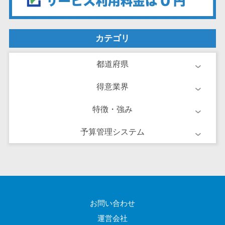
クラウドバッ
電子薬歴システム>
クアップ
不動産業界向け
デスクトップ
不動産管理サービス>
カテゴリ
仮想化
不動産業務支援サービス>
IoT空調制御
都道府県
IoTプラットフ
不動産ホームページ制作>
ォーム
得意業界
不動産オーナーアプリ>
IT資産管理ツー
特徴・強み
ル
入居者管理アプリ>
SaaS管理ツー
予算管理システム
用地管理システム>
ル
モバイルデバ
業界・業種特化型
イス管理
保険代理店システム>
サーバー・ネ
図面検索システム>
ットワーク監視
設備監視シス
お問い合わせ
施工管理アプリ>
テム
運営会社
報告書作成ツール>