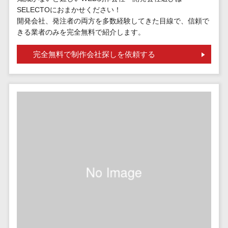
請求代行サービス>
20人以上
SELECTOにおまかせください！
チェックサービ
送金サービス>
開発会社、発注者の両方を多数経験してきた目線で、信頼で
Web戦略/企
スタッフ数
ス
きる業者のみを完全無料で紹介します。
画
50人以上
従業員満足度
税務申告システム>
ブランディ
アジャイル
調査・人材定着
完全無料で制作会社探しを依頼する
法務・総務
ング
開発
化ツール
電子契約システム>
プロモーシ
UI/UXに強
1on1ツール
ョン
い
適性検査サー
契約書レビューシステム>
EC・ネット
保守/運用も
ビス
契約書管理システム>
ショップ戦
対応
Web面接シス
略
要件定義か
テム
反社チェックツール>
SEO対策
ら対応
エンゲージメ
受付システム>
EFO(入力フ
レベニュー
ントツール
ォーム最適
シェア可能
座席管理システム>
ダイレクトリ
化)
クルーティング
予算管理
入退室管理システム>
コンバージ
サービス
システム
ョン率改善
採用代行サー
CO2排出量管理システム>
SNS
～100万円
ビス