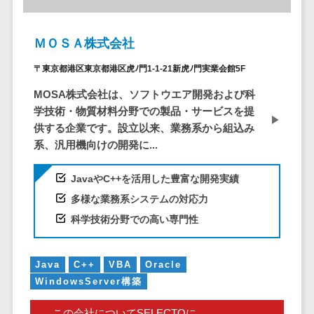
CRMツール
共有）>
セールス
ファイル転送サービス>
DX（SFA/MA）
ＭＯＳＡ株式会社
遠隔接客ツー
文書管理システム>
Web電話帳>
〒東京都港区東京都港区虎ﾉ門1-1-21新虎ﾉ門実業会館5F
ル
会議効率化ツール>
MOSA株式会社は、ソフトウエア開発および科
オンライン商
学技術・物質材料分野での製品・サービスを提
談ツール
ナレッジ共有ツール>
供する企業です。設立以来、業務系から組込み
セールスイネ
系、汎用機向けの開発に...
バーチャルオフィスツール>
ーブルメントツ
ール
ビジネスチャット>
JavaやC++を活用した豊富な開発実績
名刺管理サー
多様な業務系システムの対応力
デジタルサイネージソフト>
ビス
科学技術分野での高い専門性
インサイドセ
オンライン校正ツール>
ールス代行サー
グループウェア>
社内SNS>
ビス
Java
C++
VBA
Oracle
マーケティン
Web会議システム>
WindowsServer構築
グ
プロジェクト管理ツール>
この会社についてSELECTOに
メール配信シ