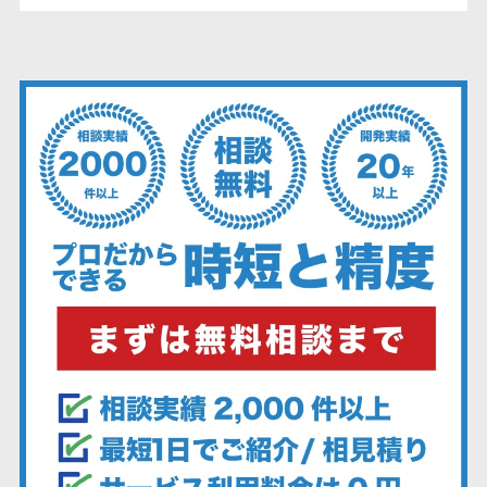
ア
電子カルテ>
障害福祉ソフト>
やサービスを提供する企業です。特にメイ
ンフレーム周りの問題解決や運用の効...
社内SNS
介護ソフト>
Web会議シス
オンライン診療システム>
テム
プロジェクト
オンコール代行サービス>
管理ツール
訪問看護ステーション向けサービ
電子証明書サ
ス>
ービス
電子証明書サ
健康診断システム>
ービス
診療予約システム>
データセンタ
ー
歯科向け電子カルテ>
クラウド基盤
歯科予約システム>
クローニング
ツール
リハビリ管理システム>
データセンタ
医薬品在庫管理システム>
ー監視自動化