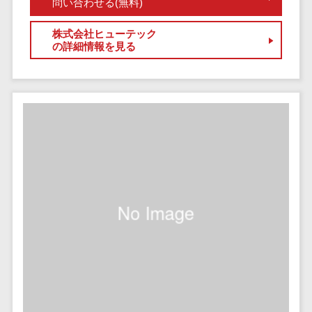
問い合わせる(無料)
自動音声応答システム(IVR)>
株主総会ツー
株式会社ヒューテック
ル
AI自動電話応答>
の詳細情報を見る
ISMS管理ツー
コールセンター音声認識>
ル
リーガルリサ
カスタマーサクセスツール>
ーチサービス
ITサービスマネジメントツール>
安否確認サー
ビス
問い合わせ管理システム>
クラウドPBX
遠隔サポートツール>
オンラインア
シスタント
コールセンター代行サービス>
会議室予約シ
通話録音・解析システム>
ステム
販売管理シス
チャットボット>
FAQシステム>
テム
コミュニケーション
SFAツール
オンラインストレージ（ファイル