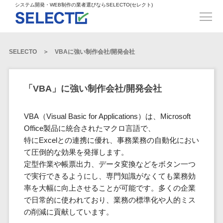
得意業界
ECサイト構築>
ECカートシステム>
システム開発・WEB制作の業者選びならSELECTO(セレクト)
都道府県
SpringFramework>
SpringBoot>
人材>
製造業>
システム開発
北海道>
青森県>
岩手県>
販売管理システム>
言語・スキル
対応業務
システムジ
対応地域
得意分
Laravel>
CakePHP>
工業・インフラ・物流>
コンサル・PM>
宮城県>
秋田県>
山形県>
言語
WEBサイ
ャンル
全国
野・特徴
受注・発注管理システム>
Ruby on Rails>
Node.js>
食品・飲料>
IT・Webサービス>
SELECTO
VBAに強い制作会社/開発会社
基幹システム(ERP)>
ト制作
Python
全国
販売管理・生
得意業界
福島県>
茨城県>
栃木県>
購買管理システム>
LP制作
産管理
Django>
AngularJS>
React>
Java
都道府県
インテリア・雑貨>
顧客管理システム(CRM)>
群馬県>
埼玉県>
千葉県>
ERP（基幹業
人材
オウンドメ
生産管理システム>
PHP
Vue.js>
NuxtJS>
「VBA」に強い制作会社/開発会社
ベビー・キッズ>
経理/会計システム>
務システム）
ディア
製造業
北海道
Ruby
東京都>
神奈川県>
新潟県>
工程管理システム>
在庫管理シス
ReactNative>
Flutter>
採用サイト
工業・イン
生活用品・文房具>
青森県
在庫管理システム>
Swift
VBA（Visual Basic for Applications）は、Microsoft
富山県>
石川県>
福井県>
テム
フラ・物流
企業サイト
原価管理システム>
岩手県
Perl
構築
Office製品に統合されたマクロ言語で、
ファッション・アパレル (1785)>
POSシステム>
ECカートシス
食品・飲料
WordPress
山梨県>
長野県>
岐阜県>
AWS構築>
Linux構築>
宮城県
特にExcelとの連携に優れ、事務業務の自動化におい
C++
倉庫管理システム>
テム
構築
ペット>
農園・農業>
IT・Webサ
勤怠管理システム>
て圧倒的な効果を発揮します。
秋田県
Go
静岡県>
愛知県>
三重県>
WindowsServer構築>
販売管理シス
需要予測システム>
ービス
ECサイト構
定型作業や帳票出力、データ変換などをボタン一つ
山形県
NPO・官公庁>
Kotlin
生産管理システム>
テム
築
インテリ
で実行できるようにし、専門知識がなくても業務効
滋賀県>
京都府>
大阪府>
Azure構築>
Oracle>
WEBサービス
福島県
VBA
受注・発注管
ア・雑貨
イベント・キャンペーン>
率を大幅に向上させることが可能です。多くの企業
マッチングシステム>
システム
マッチングシステム>
茨城県
兵庫県>
奈良県>
和歌山県>
パッケージ
iOS
理システム
で日常的に使われており、業務の標準化や人的ミス
開発
ベビー・キ
自動車・バイク>
ポータルサイト(データベース型)>
SAP>
Salesforce>
Access>
栃木県
Android
購買管理シス
予約システム>
会員システム>
の削減に貢献しています。
ッズ
コンサル・
鳥取県>
島根県>
岡山県>
テム