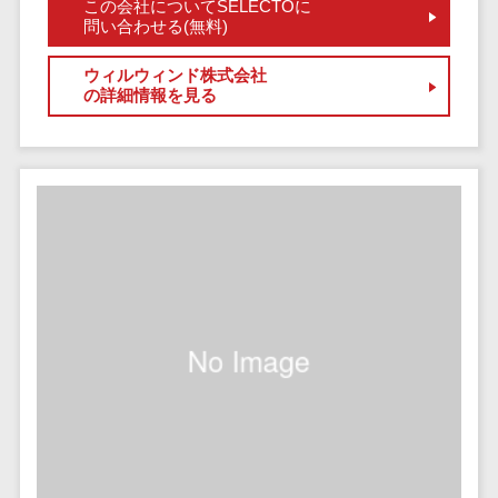
健康管理IoTサービス>
この会社についてSELECTOに
労務管理シス
介護・福
長崎県
デジタルカタログ・電子書籍>
問い合わせる(無料)
ネットワー
テム
芸能・アーティスト・音楽>
祉・老人ホ
外国人就労システム>
熊本県
ク構築・保
コンサルティング
人事管理シス
ーム
ウィルウィンド株式会社
特徴・強み
大分県
守・運用
産業保健サービス>
Web戦略/企画>
テム
の詳細情報を見る
製薬
Pマーク取得>
宮崎県
情シス・社
年末調整シス
マイナンバー>
動物病院
ブランディング>
内IT支援
鹿児島県
英語での応対可能>
テム
不動産・マ
AWS
人事（採用・評価・教育）
プロモーション>
沖縄県
健康管理シス
ンション
アワード表彰歴あり>
(Amazon
タレントマネジメントシステム>
テム
対応地域
EC・ネットショップ戦略>
建設・工務
Web
全国対応可>
創業10年以上>
ストレスチェ
人事評価システム>
店・住宅・
Services)
SEO対策>
ックサービス
国外
リフォーム
スタッフ数20人以上>
運用代行
採用管理システム>
シフト管理シ
EFO(入力フォーム最適化)>
ホテル・旅
スタッフ数50人以上>
ステム
eラーニング（システム）>
館
リスティン
コンバージョン率改善>
SNS>
業務可視化ツ
アジャイル開発>
UI/UXに強い>
旅行・観光
グ広告運用
eラーニング（コンテンツ）>
ール
事業戦略>
代行
スポーツ・
保守/運用も対応>
給与計算ソフ
DX人材研修サービス>
アウトドア
求人広告運
マーケティング
ト
要件定義から対応>
用代行
銀行・地
リファレンスチェックサービス>
Webマーケティング>
給与前払いサ
銀・証券
Indeed運用
レベニューシェア可能>