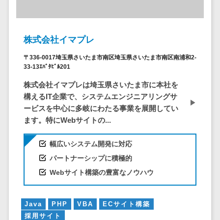
ービス
従業員満足度調査・人材定着化ツ
インフルエンサーマーケティング>
代行
保険
ール>
給与計算アウ
予算管理システム
SNS運用
税理士・会
コンテンツマーケティング>
トソーシング
～100万円以下>
101～200万円>
計士
1on1ツール>
LINE運用代
株式会社イマプレ
年末調整アウ
SNSマーケティング>
行
弁護士
201～300万円>
301～500万円>
トソーシング
適性検査サービス>
〒336-0017埼玉県さいたま市南区埼玉県さいたま市南区南浦和2-
YouTube運
社労士
動画マーケティング>
福利厚生アウ
33-13ｴﾊﾞﾀﾋﾞﾙ201
501～1000万円>
用代行
Web面接システム>
行政書士
トソーシング
ゲーム
株式会社イマプレは埼玉県さいたま市に本社を
WordPress
1000～1500万円>
大学・高
エンゲージメントツール>
ソーシャルゲーム>
フリーランス
構えるIT企業で、システムエンジニアリングサ
構築・運用
校・専門学
管理システム
1500～5000万円>
ービスを中心に多岐にわたる事業を展開してい
ダイレクトリクルーティングサー
コンシューマーゲーム>
校
コンテン
社宅管理サー
ます。特にWebサイトの...
ビス>
ツ制作
5001～10000万円>
学習塾・予
ビス
その他
コンテンツ
備校
採用代行サービス>
Web3.0>
AI>
AR/VR>
IoT>
幅広いシステム開発に対応
健康管理IoTサ
10000万円以上>
制作
保育園・幼
ービス
パートナーシップに積極的
経理・会計・財務
補助金・助成金サポート>
ライティン
稚園
外国人就労シ
Webサイト構築の豊富なノウハウ
経費精算システム>
グ
葬儀・墓
ステム
編集・校正
石・仏壇
Web請求書システム>
産業保健サー
インタビュ
お寺・神社
Java
PHP
VBA
ECサイト構築
ビス
帳票発行サービス>
ー
採用サイト
ゲーム・ア