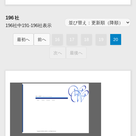
群馬県
PM
家電・電子機器>
フレームワーク
会員システム>
予約システム>
生活用品・
HubSpot>
kintone>
PMSシステム>
広島県>
山口県>
徳島県>
生産管理シス
埼玉県
文房具
基幹システ
飲食店・レストラン>
スマホアプリ開発>
OBIC製品>
テム
地図・位置情報・GPSシステム>
196
SpringFramework
社
千葉県
ム(ERP)
ファッショ
香川県>
愛媛県>
高知県>
工程管理シス
196社中191-196社表示
流通・小売>
SpringBoot
ン・アパレ
データベース構築>
東京都
顧客管理シ
店舗システム>
福岡県>
佐賀県>
長崎県>
テム
ル (1785)
ステム
Laravel
神奈川県
商業施設・テーマパーク・複合施
AWSサーバー構築>
最初へ
前へ
16
17
18
19
20
オーダーエントリーシステム>
原価管理シス
(CRM)
ペット
熊本県>
大分県>
宮崎県>
CakePHP
新潟県
設>
テム
経理/会計シ
Azureサーバー構築>
農園・農業
Ruby on Rails
映像・動画システム>
富山県
次へ
最後へ
鹿児島県>
沖縄県>
倉庫管理シス
美容室・サロン>
ステム
NPO・官公
Node.js
石川県
Linuxサーバー構築>
テム
シミュレーションシステム>
在庫管理シ
対応地域
庁
エステ・ネイル>
化粧品>
Django
福井県
需要予測シス
ステム
ネットワーク構築・保守・運用>
国外>
イベント・
オークションシステム>
AngularJS
山梨県
テム
ブライダル>
病院>
POSシステ
キャンペー
情シス・社内IT支援>
React
長野県
人事（労務管理）
ム
WEBサービ
ン
クリニック>
歯科医院>
勤怠管理システム>
Vue.js
岐阜県
ス
AWS (Amazon Web Services)>
勤怠管理シ
自動車・バ
NuxtJS
整体・整骨院>
静岡県
マッチングシ
ステム
イク
労務管理システム>
運用代行
ステム
ReactNative
愛知県
生産管理シ
家電・電子
介護・福祉・老人ホーム>
製薬>
リスティング広告運用代行>
人事管理システム>
予約システム
ステム
Flutter
三重県
機器
動物病院 >
求人広告運用代行>
会員システム
マッチング
滋賀県
飲食店・レ
年末調整システム>
構築