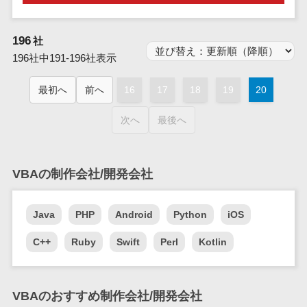
問い合わせ管
電話認証サービス>
DLPツール>
理システム
UTM>
不正検知サービス>
遠隔サポート
196
社
ツール
196社中191-196社表示
業務全般
業務標準化ツール>
コールセンタ
最初へ
前へ
16
17
18
19
20
ー代行サービス
FAX配信システム>
通話録音・解
次へ
最後へ
析システム
FAX受信サービス>
チャットボッ
帳票配信サービス>
ト
VBAの制作会社/開発会社
BPMツール>
FAQシステム
コミュニケー
ChatGPTサービス>
Java
PHP
Android
Python
iOS
ション
ワークフローシステム>
オンラインス
C++
Ruby
Swift
Perl
Kotlin
トレージ（ファ
マニュアル作成ツール>
イル共有）
物品管理システム>
RPAツール>
ファイル転送
VBAのおすすめ制作会社/開発会社