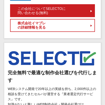
マイナンバー
コピーライ
ニメ・おも
請求書受領サービス>
人事（採用・
この会社についてSELECTOに
ティング・
ちゃ
問い合わせる(無料)
評価・教育）
電子帳簿保存サービス>
ネーミング
芸能・アー
写真撮影
ティスト・
株式会社イマプレ
予算管理システム>
会計ソフト>
タレントマネ
の詳細情報を見る
音楽
映像制作
ジメントシステ
会計システム>
特徴・強
グラフィッ
ム
み
出張管理システム>
クデザイン
人事評価シス
(2D・3D)
Pマーク取
テム
ファクタリングサービス>
得
アニメーシ
採用管理シス
ョン
債権管理システム>
英語での応
テム
対可能
イラスト
eラーニング
債務管理システム>
完全無料で最適な制作会社選びを代行しま
アワード表
ロゴ制作
（システム）
彰歴あり
固定資産管理システム>
デジタルカ
す
eラーニング
全国対応可
タログ・電
（コンテンツ）
経理アウトソーシング>
WEBシステム開発で20年以上の実績を持ち、2,000件以上の
子書籍
創業10年以
DX人材研修サ
相談を受けてきたセルバが運営する『業者選定代行サービ
振込代行サービス>
上
コンサル
ービス
ス』です。
スタッフ数
ティング
知識がないと難しいWEB制作会社・開発会社選びは
リファレンス