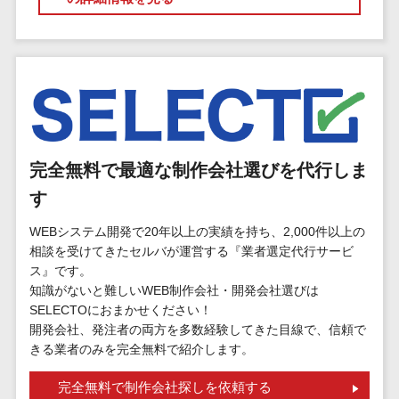
標的型攻撃メール訓練サービス>
MEOツール
イベント管理
認証システム>
システム
ログ管理システム>
カスタマーサ
ポート
クラウド型セキュリティカメラ>
コールセンタ
メールセキュリティ>
ーCRM
完全無料で最適な制作会社選びを代行しま
自動音声応答
メール・ファイル無害化>
システム(IVR)
す
サンドボックス>
AI自動電話応
WEBシステム開発で20年以上の実績を持ち、2,000件以上の
答
委託先管理サービス>
WAF>
相談を受けてきたセルバが運営する『業者選定代行サービ
コールセンタ
ス』です。
URLフィルタリング>
ー音声認識
知識がないと難しいWEB制作会社・開発会社選びは
SELECTOにおまかせください！
カスタマーサ
エンドポイントセキュリティ
開発会社、発注者の両方を多数経験してきた目線で、信頼で
クセスツール
（EDR）>
きる業者のみを完全無料で紹介します。
ITサービスマネ
CASB>
ファイル暗号化>
ジメントツール
完全無料で制作会社探しを依頼する