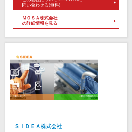
問い合わせる(無料)
ステム
電子証明書サービス
デジタル資産
電子証明書サービス>
ＭＯＳＡ株式会社
管理システム
の詳細情報を見る
データセンター>
クラウド基盤>
商品情報管理
システム
クローニングツール>
チケット管理
データセンター監視自動化>
システム
SNSキャンペ
クラウドバックアップ>
ーンツール
デスクトップ仮想化>
予約管理シス
テム
IoT空調制御>
広告効果測定
IoTプラットフォーム>
ツール
リード獲得ツ
IT資産管理ツール>
ール
SaaS管理ツール>
DM発送サービ
ＳＩＤＥＡ株式会社
ス
モバイルデバイス管理>