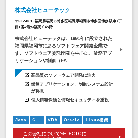
DM発送サービス>
EFOツール>
テム
株式会社ヒューテック
法務・総務
LP作成サービス>
〒812-0013福岡県福岡市博多区福岡県福岡市博多区博多駅東3丁
電子契約シス
目1番4号ﾀｶ福岡ﾋﾞﾙ5階
広告運用代行>
テム
株式会社ヒューテックは、1991年に設立された
契約書レビュ
Webアンケートシステム>
福岡県福岡市にあるソフトウェア開発企業で
ーシステム
す。ソフトウェア委託開発を中心に、業務アプ
Web接客ツール>
MAツール>
契約書管理シ
リケーションや制御（FA...
ステム
動画配信システム>
反社チェック
高品質のソフトウェア開発に注力
SNS管理ツール>
ツール
業務アプリケーション、制御システム設計
受付システム
LINEマーケティングツール>
が得意
座席管理シス
個人情報保護と情報セキュリティを重視
SEOツール>
MEOツール>
テム
イベント管理システム>
入退室管理シ
Java
C++
VBA
Oracle
Linux構築
ステム
カスタマーサポート
CO2排出量管
コールセンターCRM>
この会社についてSELECTOに
理システム