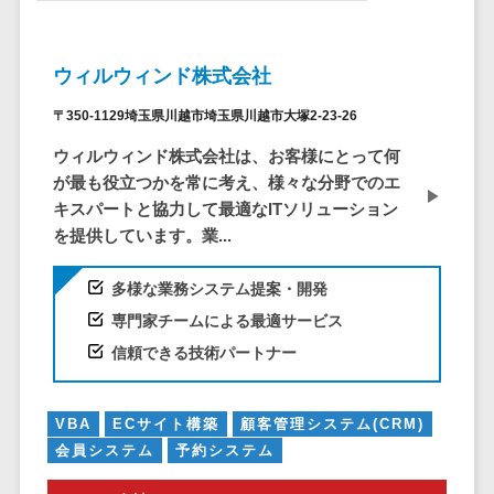
システム
ストラン
PMSシステム
AWS構築
京都府
不動産・マンション>
Indeed運用代行>
SNS運用>
健康管理システム>
ポータルサ
流通・小売
地図・位置情
Linux構築
大阪府
建設・工務店・住宅・リフォーム>
LINE運用代行>
イト(データ
報・GPSシステ
ストレスチェックサービス>
商業施設・
WindowsServer構
兵庫県
ウィルウィンド株式会社
ベース型)
ム
テーマパー
ホテル・旅館>
旅行・観光>
築
YouTube運用代行>
奈良県
シフト管理システム>
〒350-1129埼玉県川越市埼玉県川越市大塚2-23-26
会員システ
ク・複合施
店舗システム
Azure構築
和歌山県
スポーツ・アウトドア>
WordPress構築・運用>
ム
設
業務可視化ツール>
オーダーエン
ウィルウィンド株式会社は、お客様にとって何
Oracle
鳥取県
予約システ
美容室・サ
トリーシステム
が最も役立つかを常に考え、様々な分野でのエ
銀行・地銀・証券>
保険>
コンテンツ制作
給与計算ソフト>
パッケージ
島根県
ム
ロン
キスパートと協力して最適なITソリューション
映像・動画シ
コンテンツ制作>
ライティング>
SAP
税理士・会計士>
弁護士>
岡山県
スマホアプ
を提供しています。業...
エステ・ネ
給与前払いサービス>
ステム
編集・校正>
インタビュー>
Salesforce
リ開発
広島県
イル
シミュレーシ
社労士>
行政書士>
給与計算アウトソーシング>
Access
多様な業務システム提案・開発
データベー
山口県
化粧品
ョンシステム
コピーライティング・ネーミング>
大学・高校・専門学校>
ス構築
HubSpot
専門家チームによる最適サービス
年末調整アウトソーシング>
徳島県
ブライダル
オークション
写真撮影>
映像制作>
AWSサーバ
kintone
信頼できる技術パートナー
システム
香川県
学習塾・予備校>
病院
福利厚生アウトソーシング>
ー構築
OBIC製品
グラフィックデザイン(2D・3D)>
愛媛県
人事（労務管
クリニック
保育園・幼稚園>
Azureサー
フリーランス管理システム>
理）
高知県
歯科医院
VBA
ECサイト構築
顧客管理システム(CRM)
アニメーション>
イラスト>
バー構築
葬儀・墓石・仏壇>
お寺・神社>
勤怠管理シス
福岡県
会員システム
予約システム
整体・整骨
社宅管理サービス>
Linuxサー
テム
ロゴ制作>
院
佐賀県
ゲーム・アニメ・おもちゃ>
バー構築