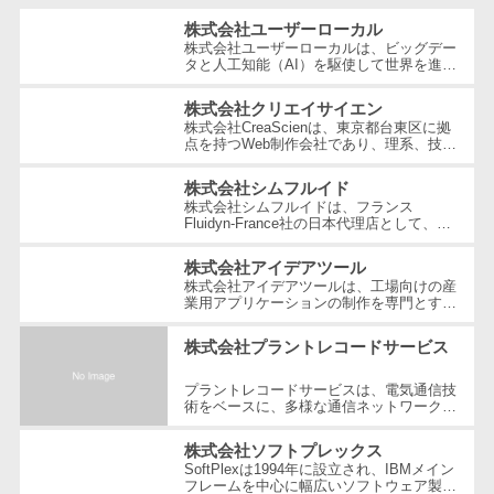
サービス
帳票作成サービス>
株式会社ユーザーローカル
文書管理シス
株式会社ユーザーローカルは、ビッグデー
物流・流通向け
テム
タと人工知能（AI）を駆使して世界を進化
させることを経営理念とする、日本を代表
車両管理システム>
Web電話帳
する技術ベンチャー企業です。国内...
株式会社クリエイサイエン
会議効率化ツ
商圏分析ツール>
株式会社CreaScienは、東京都台東区に拠
点を持つWeb制作会社であり、理系、技
ール
術、そしてWeb3の領域での強みを活かし
配送管理システム>
たクリエイティブ制作を行っています。
ナレッジ共有
株式会社シムフルイド
独...
ツール
株式会社シムフルイドは、フランス
バース予約システム>
Fluidyn-France社の日本代理店として、最
バーチャルオ
先端のCFD（数値流体力学）解析手法を駆
運送業務支援システム>
使した高精度な製品を提供しています。設
フィスツール
株式会社アイデアツール
立...
株式会社アイデアツールは、工場向けの産
ビジネスチャ
アルコールチェックアプリ>
業用アプリケーションの制作を専門とする
ソフトウェア会社です。自動車・光学レン
ット
ズ・バッテリー工場など多岐にわた...
店舗業務支援システム>
株式会社プラントレコードサービス
デジタルサイ
ネージソフト
配送ルート最適化>
プラントレコードサービスは、電気通信技
術をベースに、多様な通信ネットワーク構
オンライン校
築や維持管理の分野で豊富な経験とノウハ
IT点呼サービス>
正ツール
ウを提供している企業です。創業以...
株式会社ソフトプレックス
グループウェ
SoftPlexは1994年に設立され、IBMメイン
医療・介護業界向け
フレームを中心に幅広いソフトウェア製品