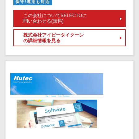
保守/運用も対応
セールスイネーブルメントツール>
ゲーム
テム
コンシュー
ファクタリン
この会社についてSELECTOに
名刺管理サービス>
マーゲーム
問い合わせる(無料)
グサービス
インサイドセールス代行サービス>
その他
債権管理シス
株式会社アイピータイクーン
Web3.0
テム
マーケティング
の詳細情報を見る
AI
メール配信システム>
債務管理シス
テム
AR/VR
デジタル資産管理システム>
固定資産管理
IoT
システム
商品情報管理システム>
補助金・助
経理アウトソ
成金サポー
チケット管理システム>
ーシング
ト
SNSキャンペーンツール>
振込代行サー
ビス
予約管理システム>
請求代行サー
広告効果測定ツール>
ビス
送金サービス
リード獲得ツール>
税務申告シス