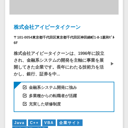
株主総会ツール>
以下
事業戦略
経理・会計・
101～200万
ISMS管理ツール>
財務
マーケテ
円
ィング
経費精算シス
リーガルリサーチサービス>
株式会社アイピータイクーン
201～300万
テム
Webマーケ
円
ティング
安否確認サービス>
Web請求書シ
〒101-0054東京都千代田区東京都千代田区神田錦町1-8-1親和ﾋﾞﾙ
301～500万
ステム
インフルエ
6F
クラウドPBX>
円
ンサーマー
帳票発行サー
株式会社アイピータイクーンは、1996年に設立
ケティング
501～1000
ビス
オンラインアシスタント>
され、金融系システムの開発を主軸に事業を展
万円
コンテンツ
請求書受領サ
開してきた企業です。長年にわたる技術力を活
会議室予約システム>
マーケティ
1000～
ービス
かし、銀行、証券を中...
ング
1500万円
販売管理システム
電子帳簿保存
SNSマーケ
SFAツール>
CRMツール>
1500～
サービス
金融系システム開発に強み
ティング
5000万円
予算管理シス
多業種からの転職者が活躍
セールスDX（SFA/MA）>
動画マーケ
5001～
テム
充実した研修制度
ティング
10000万円
遠隔接客ツール>
会計ソフト
10000万円
ゲーム
会計システム
オンライン商談ツール>
Java
C++
VBA
企業サイト
以上
ソーシャル
出張管理シス