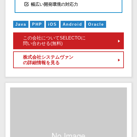
CRMツール
共有）>
幅広い開発環境の対応力
セールス
ファイル転送サービス>
DX（SFA/MA）
Java
PHP
iOS
Android
Oracle
遠隔接客ツー
文書管理システム>
Web電話帳>
ル
この会社についてSELECTOに
会議効率化ツール>
オンライン商
問い合わせる(無料)
談ツール
ナレッジ共有ツール>
株式会社システムヴァン
セールスイネ
の詳細情報を見る
バーチャルオフィスツール>
ーブルメントツ
ール
ビジネスチャット>
名刺管理サー
デジタルサイネージソフト>
ビス
インサイドセ
オンライン校正ツール>
ールス代行サー
グループウェア>
社内SNS>
ビス
マーケティン
Web会議システム>
グ
プロジェクト管理ツール>
メール配信シ