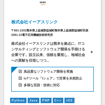
ア
電子カルテ>
障害福祉ソフト>
社内SNS
介護ソフト>
Web会議シス
オンライン診療システム>
テム
株式会社イーアスリンク
プロジェクト
オンコール代行サービス>
〒861-2202熊本県上益城郡益城町熊本県上益城郡益城町田原
管理ツール
2081-10電子応用機械技術研究所
訪問看護ステーション向けサービ
電子証明書サ
ス>
株式会社イーアスリンクは熊本を拠点に、ITコ
ービス
ンサルティングとソフトウェア開発を手掛ける
電子証明書サ
健康診断システム>
企業です。設立以来、信頼を重視し、地域社会
ービス
への貢献を目指しつつ...
診療予約システム>
データセンタ
ー
歯科向け電子カルテ>
高品質なソフトウェア開発を実施
クラウド基盤
IoTツール「Iシェア」で災害を未然防止
歯科予約システム>
クローニング
多様な言語・技術に対応
ツール
リハビリ管理システム>
データセンタ
医薬品在庫管理システム>
ー監視自動化
Python
Java
PHP
C++
iOS