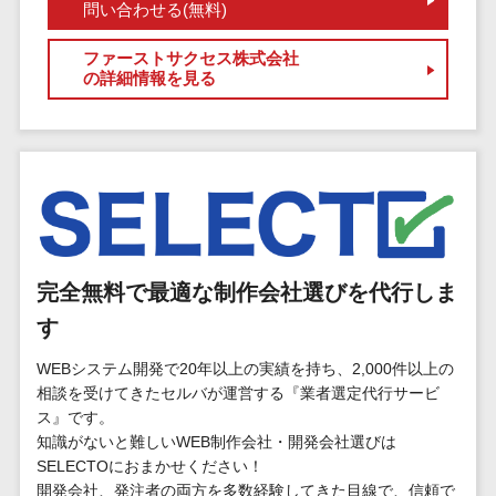
マイナンバー
問い合わせる(無料)
コピーライ
ニメ・おも
請求書受領サービス>
人事（採用・
ティング・
ちゃ
ファーストサクセス株式会社
評価・教育）
電子帳簿保存サービス>
ネーミング
の詳細情報を見る
芸能・アー
写真撮影
ティスト・
予算管理システム>
会計ソフト>
タレントマネ
音楽
映像制作
ジメントシステ
会計システム>
特徴・強
グラフィッ
ム
み
出張管理システム>
クデザイン
人事評価シス
(2D・3D)
Pマーク取
テム
ファクタリングサービス>
得
アニメーシ
採用管理シス
ョン
債権管理システム>
英語での応
完全無料で最適な制作会社選びを代行しま
テム
対可能
イラスト
eラーニング
す
債務管理システム>
アワード表
ロゴ制作
（システム）
彰歴あり
WEBシステム開発で20年以上の実績を持ち、2,000件以上の
固定資産管理システム>
デジタルカ
eラーニング
相談を受けてきたセルバが運営する『業者選定代行サービ
全国対応可
タログ・電
（コンテンツ）
経理アウトソーシング>
ス』です。
子書籍
創業10年以
DX人材研修サ
知識がないと難しいWEB制作会社・開発会社選びは
振込代行サービス>
上
コンサル
ービス
SELECTOにおまかせください！
スタッフ数
ティング
開発会社、発注者の両方を多数経験してきた目線で、信頼で
リファレンス