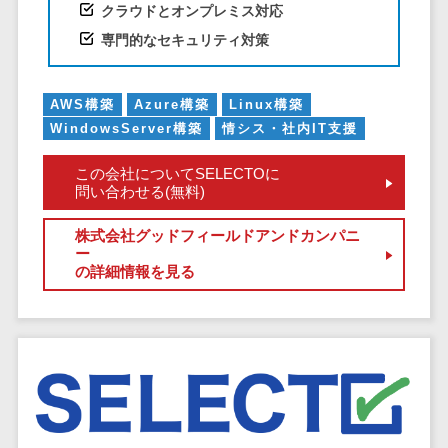
クラウドとオンプレミス対応
EFOツール
サーバー・ネットワーク監視>
専門的なセキュリティ対策
LP作成サービ
ス
設備監視システム>
広告運用代行
AWS構築
Azure構築
Linux構築
ID管理システム>
WindowsServer構築
情シス・社内IT支援
Webアンケー
システム連携ツール（iPaaS）>
トシステム
この会社についてSELECTOに
Web接客ツー
問い合わせる(無料)
クラウド接続サービス>
ル
キッティングサービス>
株式会社グッドフィールドアンドカンパニ
MAツール
ー
動画配信シス
情シスアウトソーシング>
の詳細情報を見る
テム
セキュリティ
SNS管理ツー
標的型攻撃メール対策>
ル
LINEマーケテ
セキュリティ・脆弱性診断>
ィングツール
ペネトレーションテスト>
SEOツール