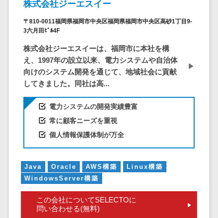
株式会社ジーエスイー
ID管理システ
ム
フィールド業務支援サービス>
〒810-0011福岡県福岡市中央区福岡県福岡市中央区高砂1丁目9-
システム連携
3六月田ﾋﾞﾙ4F
モバイルオーダーシステム>
ツール
株式会社ジーエスイーは、福岡市に本社を構
（iPaaS）
ホテル管理システム>
え、1997年の設立以来、電力システムや自治体
クラウド接続
向けのシステム開発を通じて、地域社会に貢献
HACCP管理アプリ>
サービス
してきました。同社は高...
キッティング
人材紹介システム>
サービス
電力システムの開発実績豊富
人材派遣管理システム>
情シスアウト
常に顧客ニーズを重視
ソーシング
園務支援システム>
個人情報保護体制が万全
セキュリティ
校務支援システム>
Java
Oracle
AWS構築
Linux構築
標的型攻撃メ
Web出願システム>
WindowsServer構築
ール対策
バーチャル試着システム>
セキュリテ
この会社についてSELECTOに
ィ・脆弱性診断
農業支援システム>
問い合わせる(無料)