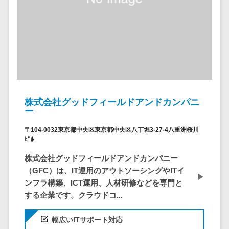
ステム
電子証明書サービス
デジタル資産
電子証明書サービス>
管理システム
データセンター>
クラウド基盤>
商品情報管理
システム
クローニングツール>
チケット管理
データセンター監視自動化>
システム
株式会社グッドフィールドアンドカンパニ
SNSキャンペ
クラウドバックアップ>
ー
ーンツール
デスクトップ仮想化>
〒104-0032東京都中央区東京都中央区八丁堀3-27-4八重洲桜川
予約管理シス
ﾋﾞﾙ
テム
IoT空調制御>
株式会社グッドフィールドアンドカンパニー
広告効果測定
IoTプラットフォーム>
（GFC）は、IT運用のアウトソーシングやITイ
ツール
ンフラ構築、ICT運用、人材研修などを専門と
リード獲得ツ
IT資産管理ツール>
する企業です。クラウドコ...
ール
SaaS管理ツール>
DM発送サービ
幅広いITサポート対応
ス
モバイルデバイス管理>