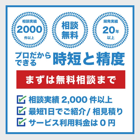
ェックアプリ
店舗業務支援
システム
配送ルート最
適化
IT点呼サービス
医療・介護業
界向け
電子カルテ
障害福祉ソフ
ト
介護ソフト
オンライン診
療システム
オンコール代
行サービス
訪問看護ステ