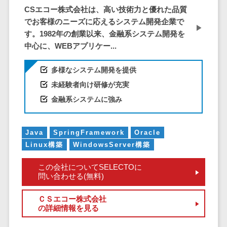
仮想通貨>
NFT>
CSエコー株式会社は、高い技術力と優れた品質
ービス
でお客様のニーズに応えるシステム開発企業で
官公庁・自治体向け
WAF
す。1982年の創業以来、金融系システム開発を
GIS（地理情報システム）>
URLフィルタ
中心に、WEBアプリケー...
リング
公共施設予約システム>
エンドポイン
多様なシステム開発を提供
その他官公庁・自治体向け>
トセキュリティ
未経験者向け研修が充実
（EDR）
金融系システムに強み
CASB
ファイル暗号
Java
SpringFramework
Oracle
化
Linux構築
WindowsServer構築
電話認証サー
ビス
この会社についてSELECTOに
DLPツール
問い合わせる(無料)
UTM
ＣＳエコー株式会社
不正検知サー
の詳細情報を見る
ビス