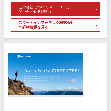
健康管理IoTサービス>
労務管理シス
介護・福
長崎県
デジタルカタログ・電子書籍>
ネットワー
この会社についてSELECTOに
テム
芸能・アーティスト・音楽>
祉・老人ホ
外国人就労システム>
問い合わせる(無料)
熊本県
ク構築・保
コンサルティング
人事管理シス
ーム
特徴・強み
大分県
守・運用
産業保健サービス>
Web戦略/企画>
テム
スマートインフォテック株式会社
製薬
Pマーク取得>
宮崎県
情シス・社
の詳細情報を見る
年末調整シス
マイナンバー>
動物病院
ブランディング>
内IT支援
鹿児島県
英語での応対可能>
テム
不動産・マ
AWS
人事（採用・評価・教育）
プロモーション>
沖縄県
健康管理シス
ンション
アワード表彰歴あり>
(Amazon
タレントマネジメントシステム>
テム
対応地域
EC・ネットショップ戦略>
建設・工務
Web
全国対応可>
創業10年以上>
ストレスチェ
人事評価システム>
店・住宅・
Services)
SEO対策>
ックサービス
国外
リフォーム
スタッフ数20人以上>
運用代行
採用管理システム>
シフト管理シ
EFO(入力フォーム最適化)>
ホテル・旅
スタッフ数50人以上>
ステム
eラーニング（システム）>
館
リスティン
コンバージョン率改善>
SNS>
業務可視化ツ
アジャイル開発>
UI/UXに強い>
旅行・観光
グ広告運用
eラーニング（コンテンツ）>
ール
事業戦略>
代行
スポーツ・
保守/運用も対応>
給与計算ソフ
DX人材研修サービス>
アウトドア
求人広告運
マーケティング
ト
要件定義から対応>
用代行
銀行・地
リファレンスチェックサービス>
Webマーケティング>
給与前払いサ
銀・証券
Indeed運用
レベニューシェア可能>