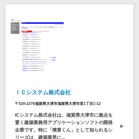
セールスイネーブルメントツール>
ゲーム
テム
コンシュー
ファクタリン
名刺管理サービス>
マーゲーム
グサービス
インサイドセールス代行サービス>
その他
債権管理シス
Web3.0
テム
マーケティング
AI
メール配信システム>
債務管理シス
テム
AR/VR
デジタル資産管理システム>
固定資産管理
IoT
システム
商品情報管理システム>
補助金・助
経理アウトソ
成金サポー
チケット管理システム>
ーシング
ト
ＩＣシステム株式会社
SNSキャンペーンツール>
振込代行サー
〒520-2276滋賀県大津市滋賀県大津市里1丁目1-12
ビス
予約管理システム>
請求代行サー
ICシステム株式会社は、滋賀県大津市に拠点を
広告効果測定ツール>
ビス
置く建築業務用アプリケーションソフトの開発
送金サービス
企業です。特に「積算くん」として知られるシ
リード獲得ツール>
リーズは、建築業界に...
税務申告シス