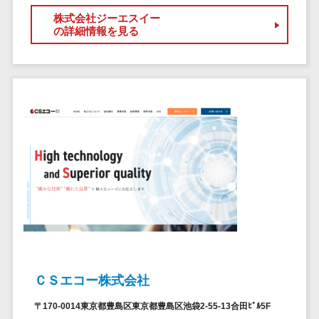
ペネトレーシ
その他業務支援サービス>
株式会社ジーエスイー
ョンテスト
の詳細情報を見る
標的型攻撃メ
データ分析・活用
ール訓練サービ
音声データ活用>
ス
議事録作成ツール>
認証システム
テキストマイニングツール>
ログ管理シス
テム
VOC分析ツール>
BIツール>
クラウド型セ
ETLツール>
音声合成ツール>
キュリティカメ
ラ
AI翻訳サービス>
メールセキュ
リティ
アノテーションツール>
メール・ファ
データ化サービス>
イル無害化
ＣＳエコー株式会社
画像解析・画像検査>
サンドボック
ス
〒170-0014東京都豊島区東京都豊島区池袋2-55-13合田ﾋﾞﾙ5F
ブロックチェーン
委託先管理サ