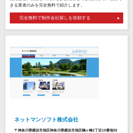
請求代行サービス>
きる業者のみを完全無料で紹介します。
20人以上
チェックサービ
送金サービス>
Web戦略/企
スタッフ数
ス
完全無料で制作会社探しを依頼する
画
50人以上
従業員満足度
税務申告システム>
ブランディ
アジャイル
調査・人材定着
法務・総務
ング
開発
化ツール
電子契約システム>
プロモーシ
UI/UXに強
1on1ツール
ョン
い
適性検査サー
契約書レビューシステム>
EC・ネット
保守/運用も
ビス
契約書管理システム>
ショップ戦
対応
Web面接シス
略
要件定義か
テム
反社チェックツール>
SEO対策
ら対応
エンゲージメ
受付システム>
EFO(入力フ
レベニュー
ントツール
ォーム最適
シェア可能
座席管理システム>
ダイレクトリ
化)
クルーティング
予算管理
入退室管理システム>
コンバージ
サービス
システム
ネットマンソフト株式会社
ョン率改善
採用代行サー
CO2排出量管理システム>
SNS
～100万円
ビス
〒神奈川県横浜市旭区神奈川県横浜市旭区鶴ヶ峰2丁目10番地58