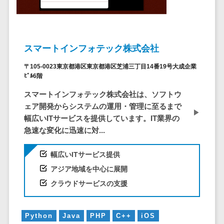
システム
ストラン
PMSシステム
AWS構築
京都府
不動産・マンション>
Indeed運用代行>
SNS運用>
健康管理システム>
ポータルサ
流通・小売
地図・位置情
Linux構築
大阪府
建設・工務店・住宅・リフォーム>
LINE運用代行>
イト(データ
報・GPSシステ
ストレスチェックサービス>
商業施設・
WindowsServer構
兵庫県
ベース型)
ム
テーマパー
ホテル・旅館>
旅行・観光>
築
YouTube運用代行>
奈良県
スマートインフォテック株式会社
シフト管理システム>
会員システ
ク・複合施
店舗システム
Azure構築
和歌山県
スポーツ・アウトドア>
WordPress構築・運用>
ム
〒105-0023東京都港区東京都港区芝浦三丁目14番19号大成企業
設
業務可視化ツール>
オーダーエン
Oracle
鳥取県
ﾋﾞﾙ6階
予約システ
美容室・サ
トリーシステム
銀行・地銀・証券>
保険>
コンテンツ制作
給与計算ソフト>
パッケージ
島根県
ム
ロン
スマートインフォテック株式会社は、ソフトウ
映像・動画シ
コンテンツ制作>
ライティング>
SAP
税理士・会計士>
弁護士>
岡山県
ェア開発からシステムの運用・管理に至るまで
スマホアプ
エステ・ネ
給与前払いサービス>
ステム
編集・校正>
インタビュー>
Salesforce
幅広いITサービスを提供しています。IT業界の
リ開発
広島県
イル
シミュレーシ
社労士>
行政書士>
給与計算アウトソーシング>
急速な変化に迅速に対...
Access
データベー
山口県
化粧品
ョンシステム
コピーライティング・ネーミング>
大学・高校・専門学校>
ス構築
HubSpot
年末調整アウトソーシング>
徳島県
ブライダル
オークション
幅広いITサービス提供
写真撮影>
映像制作>
AWSサーバ
kintone
システム
香川県
学習塾・予備校>
病院
福利厚生アウトソーシング>
アジア地域を中心に展開
ー構築
OBIC製品
グラフィックデザイン(2D・3D)>
愛媛県
人事（労務管
クリニック
保育園・幼稚園>
クラウドサービスの支援
Azureサー
フリーランス管理システム>
理）
高知県
歯科医院
アニメーション>
イラスト>
バー構築
葬儀・墓石・仏壇>
お寺・神社>
勤怠管理シス
福岡県
整体・整骨
社宅管理サービス>
Linuxサー
テム
ロゴ制作>
Python
Java
PHP
C++
iOS
院
佐賀県
ゲーム・アニメ・おもちゃ>
バー構築