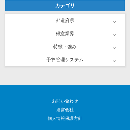
ーション向けサ
カテゴリ
ービス
健康診断シス
都道府県
テム
得意業界
診療予約シス
テム
特徴・強み
歯科向け電子
カルテ
予算管理システム
歯科予約シス
テム
リハビリ管理
システム
医薬品在庫管
お問い合わせ
理システム
運営会社
電子薬歴シス
テム
個人情報保護方針
不動産業界向