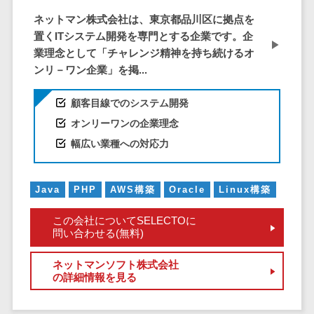
株主総会ツール>
以下
事業戦略
経理・会計・
ネットマン株式会社は、東京都品川区に拠点を
101～200万
ISMS管理ツール>
財務
マーケテ
置くITシステム開発を専門とする企業です。企
円
ィング
経費精算シス
業理念として「チャレンジ精神を持ち続けるオ
リーガルリサーチサービス>
201～300万
テム
Webマーケ
ンリ－ワン企業」を掲...
円
ティング
安否確認サービス>
Web請求書シ
301～500万
顧客目線でのシステム開発
ステム
インフルエ
クラウドPBX>
円
ンサーマー
オンリーワンの企業理念
帳票発行サー
ケティング
501～1000
ビス
オンラインアシスタント>
幅広い業種への対応力
万円
コンテンツ
請求書受領サ
会議室予約システム>
マーケティ
1000～
ービス
Java
PHP
AWS構築
Oracle
Linux構築
ング
1500万円
販売管理システム
電子帳簿保存
SNSマーケ
SFAツール>
CRMツール>
1500～
サービス
この会社についてSELECTOに
ティング
5000万円
問い合わせる(無料)
予算管理シス
セールスDX（SFA/MA）>
動画マーケ
5001～
テム
ネットマンソフト株式会社
ティング
10000万円
遠隔接客ツール>
会計ソフト
の詳細情報を見る
10000万円
ゲーム
会計システム
オンライン商談ツール>
以上
ソーシャル
出張管理シス