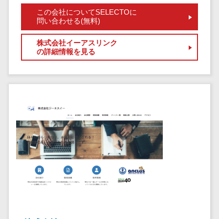
クラウドバッ
電子薬歴システム>
この会社についてSELECTOに
クアップ
問い合わせる(無料)
不動産業界向け
デスクトップ
不動産管理サービス>
仮想化
株式会社イーアスリンク
の詳細情報を見る
不動産業務支援サービス>
IoT空調制御
IoTプラットフ
不動産ホームページ制作>
ォーム
不動産オーナーアプリ>
IT資産管理ツー
ル
入居者管理アプリ>
SaaS管理ツー
用地管理システム>
ル
モバイルデバ
業界・業種特化型
イス管理
保険代理店システム>
サーバー・ネ
図面検索システム>
ットワーク監視
設備監視シス
施工管理アプリ>
テム
報告書作成ツール>