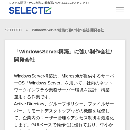
得意業界
ECサイト構築>
ECカートシステム>
システム開発・WEB制作の業者選びならSELECTO(セレクト)
都道府県
SpringFramework>
SpringBoot>
人材>
製造業>
システム開発
北海道>
青森県>
岩手県>
販売管理システム>
言語・スキル
対応業務
システムジ
対応地域
得意分
Laravel>
CakePHP>
工業・インフラ・物流>
コンサル・PM>
宮城県>
秋田県>
山形県>
言語
WEBサイ
ャンル
全国
野・特徴
受注・発注管理システム>
Ruby on Rails>
Node.js>
食品・飲料>
IT・Webサービス>
SELECTO
WindowsServer構築に強い制作会社/開発会社
基幹システム(ERP)>
ト制作
Python
全国
販売管理・生
得意業界
福島県>
茨城県>
栃木県>
購買管理システム>
LP制作
産管理
Django>
AngularJS>
React>
Java
都道府県
インテリア・雑貨>
顧客管理システム(CRM)>
群馬県>
埼玉県>
千葉県>
ERP（基幹業
人材
オウンドメ
生産管理システム>
PHP
Vue.js>
NuxtJS>
「WindowsServer構築」に強い制作会社/
ベビー・キッズ>
経理/会計システム>
務システム）
ディア
製造業
北海道
Ruby
東京都>
神奈川県>
新潟県>
開発会社
工程管理システム>
在庫管理シス
ReactNative>
Flutter>
採用サイト
工業・イン
生活用品・文房具>
青森県
在庫管理システム>
Swift
富山県>
石川県>
福井県>
テム
フラ・物流
企業サイト
原価管理システム>
岩手県
Perl
構築
ファッション・アパレル (1785)>
WindowsServer構築は、Microsoftが提供するサーバ
POSシステム>
ECカートシス
食品・飲料
WordPress
山梨県>
長野県>
岐阜県>
AWS構築>
Linux構築>
宮城県
C++
倉庫管理システム>
ーOS「Windows Server」を用いて、社内のネット
テム
構築
ペット>
農園・農業>
IT・Webサ
勤怠管理システム>
秋田県
ワークインフラや業務サーバー環境を設計・構築・
Go
静岡県>
愛知県>
三重県>
WindowsServer構築>
販売管理シス
需要予測システム>
ービス
ECサイト構
運用する作業です。
山形県
NPO・官公庁>
Kotlin
生産管理システム>
テム
築
インテリ
滋賀県>
京都府>
大阪府>
Azure構築>
Oracle>
Active Directory、グループポリシー、ファイルサー
WEBサービス
福島県
VBA
受注・発注管
ア・雑貨
イベント・キャンペーン>
マッチングシステム>
システム
バー、リモートデスクトップなどの機能を駆使し
マッチングシステム>
茨城県
兵庫県>
奈良県>
和歌山県>
パッケージ
iOS
理システム
開発
て、企業内のユーザー管理やアクセス制御を最適化
ベビー・キ
自動車・バイク>
ポータルサイト(データベース型)>
SAP>
Salesforce>
Access>
栃木県
Android
購買管理シス
予約システム>
会員システム>
します。GUIベースで操作性に優れており、中小か
ッズ
コンサル・
鳥取県>
島根県>
岡山県>
テム