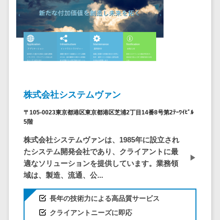
自動音声応答システム(IVR)>
株主総会ツー
ル
AI自動電話応答>
ISMS管理ツー
コールセンター音声認識>
ル
リーガルリサ
カスタマーサクセスツール>
ーチサービス
ITサービスマネジメントツール>
安否確認サー
株式会社システムヴァン
ビス
問い合わせ管理システム>
〒105-0023東京都港区東京都港区芝浦2丁目14番8号第2ﾃｰﾜｲﾋﾞﾙ
クラウドPBX
5階
遠隔サポートツール>
オンラインア
株式会社システムヴァンは、1985年に設立され
シスタント
コールセンター代行サービス>
たシステム開発会社であり、クライアントに最
会議室予約シ
適なソリューションを提供しています。業務領
通話録音・解析システム>
ステム
域は、製造、流通、公...
販売管理シス
チャットボット>
FAQシステム>
テム
長年の技術力による高品質サービス
コミュニケーション
SFAツール
クライアントニーズに即応
オンラインストレージ（ファイル