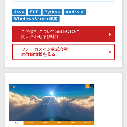
サービス
帳票作成サービス>
文書管理シス
Java
PHP
Python
Android
物流・流通向け
テム
WindowsServer構築
車両管理システム>
Web電話帳
この会社についてSELECTOに
会議効率化ツ
商圏分析ツール>
問い合わせる(無料)
ール
配送管理システム>
ナレッジ共有
フォーカスイン株式会社
ツール
の詳細情報を見る
バース予約システム>
バーチャルオ
運送業務支援システム>
フィスツール
ビジネスチャ
アルコールチェックアプリ>
ット
店舗業務支援システム>
デジタルサイ
ネージソフト
配送ルート最適化>
オンライン校
IT点呼サービス>
正ツール
グループウェ
医療・介護業界向け