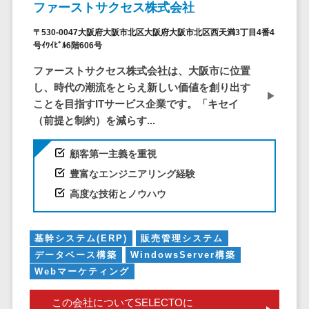
ービス
従業員満足度調査・人材定着化ツ
インフルエンサーマーケティング>
ファーストサクセス株式会社
代行
保険
ール>
給与計算アウ
予算管理システム
SNS運用
税理士・会
コンテンツマーケティング>
〒530-0047大阪府大阪市北区大阪府大阪市北区西天満3丁目4番4
トソーシング
～100万円以下>
101～200万円>
号ｲﾜｲﾋﾞﾙ6階606号
計士
1on1ツール>
LINE運用代
年末調整アウ
SNSマーケティング>
行
弁護士
201～300万円>
301～500万円>
ファーストサクセス株式会社は、大阪市に位置
トソーシング
適性検査サービス>
YouTube運
社労士
動画マーケティング>
し、時代の潮流をとらえ新しい価値を創り出す
福利厚生アウ
501～1000万円>
用代行
Web面接システム>
ことを目指すITサービス企業です。「キセイ
行政書士
トソーシング
ゲーム
（前提と制約）を減らす...
WordPress
1000～1500万円>
大学・高
エンゲージメントツール>
ソーシャルゲーム>
フリーランス
構築・運用
校・専門学
管理システム
1500～5000万円>
顧客第一主義を重視
ダイレクトリクルーティングサー
コンシューマーゲーム>
校
コンテン
社宅管理サー
ビス>
豊富なエンジニアリング経験
ツ制作
5001～10000万円>
学習塾・予
ビス
その他
高度な技術とノウハウ
コンテンツ
備校
採用代行サービス>
Web3.0>
AI>
AR/VR>
IoT>
健康管理IoTサ
10000万円以上>
制作
保育園・幼
ービス
経理・会計・財務
補助金・助成金サポート>
ライティン
稚園
基幹システム(ERP)
外国人就労シ
販売管理システム
経費精算システム>
グ
葬儀・墓
データベース構築
WindowsServer構築
ステム
編集・校正
石・仏壇
Web請求書システム>
Webマーケティング
産業保健サー
インタビュ
お寺・神社
ビス
帳票発行サービス>
この会社についてSELECTOに
ー
ゲーム・ア