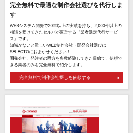
標的型攻撃メール訓練サービス>
MEOツール
完全無料で最適な制作会社選びを代行しま
イベント管理
認証システム>
す
システム
ログ管理システム>
WEBシステム開発で20年以上の実績を持ち、2,000件以上の
カスタマーサ
相談を受けてきたセルバが運営する『業者選定代行サービ
ポート
クラウド型セキュリティカメラ>
ス』です。
コールセンタ
知識がないと難しいWEB制作会社・開発会社選びは
メールセキュリティ>
ーCRM
SELECTOにおまかせください！
自動音声応答
開発会社、発注者の両方を多数経験してきた目線で、信頼で
メール・ファイル無害化>
システム(IVR)
きる業者のみを完全無料で紹介します。
サンドボックス>
AI自動電話応
完全無料で制作会社探しを依頼する
答
委託先管理サービス>
WAF>
コールセンタ
URLフィルタリング>
ー音声認識
カスタマーサ
エンドポイントセキュリティ
クセスツール
（EDR）>
ITサービスマネ
CASB>
ファイル暗号化>
ジメントツール