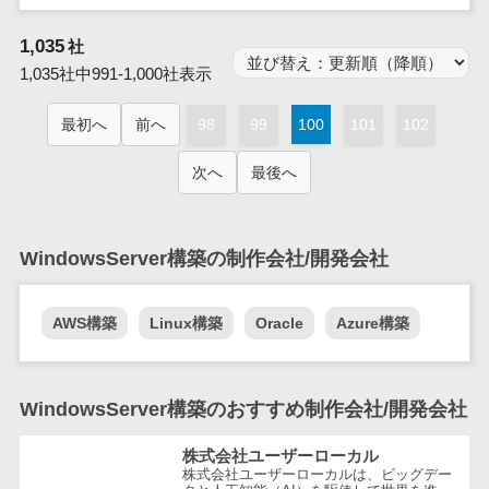
業務全般
業務標準化ツ
1,035
社
ール
1,035社中991-1,000社表示
FAX配信システ
ム
最初へ
前へ
98
99
100
101
102
FAX受信サービ
次へ
最後へ
ス
帳票配信サー
ビス
WindowsServer構築の制作会社/開発会社
BPMツール
ChatGPTサー
ビス
AWS構築
Linux構築
Oracle
Azure構築
ワークフロー
システム
WindowsServer構築のおすすめ制作会社/開発会社
マニュアル作
成ツール
株式会社ユーザーローカル
物品管理シス
株式会社ユーザーローカルは、ビッグデー