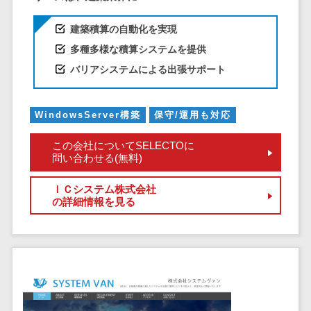
DM発送サービス>
EFOツール>
テム
建築積算の自動化を実現
法務・総務
LP作成サービス>
多種多様な積算システムを提供
電子契約シス
広告運用代行>
バリアシステムによる出張サポート
テム
契約書レビュ
Webアンケートシステム>
ーシステム
WindowsServer構築
保守/運用も対応
Web接客ツール>
MAツール>
契約書管理シ
ステム
この会社についてSELECTOに
動画配信システム>
問い合わせる(無料)
反社チェック
SNS管理ツール>
ツール
ＩＣシステム株式会社
受付システム
の詳細情報を見る
LINEマーケティングツール>
座席管理シス
SEOツール>
MEOツール>
テム
イベント管理システム>
入退室管理シ
ステム
カスタマーサポート
CO2排出量管
コールセンターCRM>
理システム