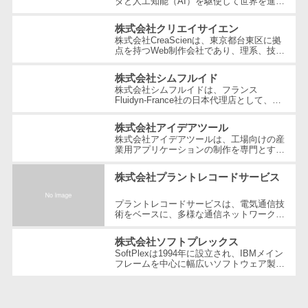
タと人工知能（AI）を駆使して世界を進化
テム
させることを経営理念とする、日本を代表
する技術ベンチャー企業です。国内...
RPAツール
株式会社クリエイサイエン
株式会社CreaScienは、東京都台東区に拠
帳票作成サー
点を持つWeb制作会社であり、理系、技
ビス
術、そしてWeb3の領域での強みを活かし
たクリエイティブ制作を行っています。
株式会社シムフルイド
物流・流通向
独...
株式会社シムフルイドは、フランス
け
Fluidyn-France社の日本代理店として、最
先端のCFD（数値流体力学）解析手法を駆
車両管理シス
使した高精度な製品を提供しています。設
株式会社アイデアツール
立...
テム
株式会社アイデアツールは、工場向けの産
業用アプリケーションの制作を専門とする
商圏分析ツー
ソフトウェア会社です。自動車・光学レン
ル
ズ・バッテリー工場など多岐にわた...
株式会社プラントレコードサービス
配送管理シス
テム
プラントレコードサービスは、電気通信技
術をベースに、多様な通信ネットワーク構
バース予約シ
築や維持管理の分野で豊富な経験とノウハ
ウを提供している企業です。創業以...
ステム
株式会社ソフトプレックス
SoftPlexは1994年に設立され、IBMメイン
運送業務支援
フレームを中心に幅広いソフトウェア製品
やサービスを提供する企業です。特にメイ
システム
ンフレーム周りの問題解決や運用の効...
アルコールチ