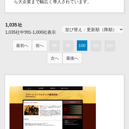
群馬県
ら大企業まで幅広く導入されています。
PM
家電・電子機器>
フレームワーク
会員システム>
予約システム>
生活用品・
HubSpot>
kintone>
PMSシステム>
広島県>
山口県>
徳島県>
生産管理シス
埼玉県
文房具
基幹システ
飲食店・レストラン>
スマホアプリ開発>
OBIC製品>
テム
地図・位置情報・GPSシステム>
SpringFramework
千葉県
ム(ERP)
ファッショ
香川県>
愛媛県>
高知県>
工程管理シス
流通・小売>
1,035
SpringBoot
社
ン・アパレ
データベース構築>
東京都
顧客管理シ
店舗システム>
福岡県>
佐賀県>
長崎県>
テム
ル (1785)
1,035社中991-1,000社表示
ステム
Laravel
神奈川県
商業施設・テーマパーク・複合施
AWSサーバー構築>
オーダーエントリーシステム>
原価管理シス
(CRM)
ペット
熊本県>
大分県>
宮崎県>
CakePHP
新潟県
設>
最初へ
前へ
98
テム
99
100
101
102
経理/会計シ
Azureサーバー構築>
農園・農業
Ruby on Rails
映像・動画システム>
富山県
鹿児島県>
沖縄県>
倉庫管理シス
美容室・サロン>
ステム
NPO・官公
Node.js
石川県
次へ
最後へ
Linuxサーバー構築>
テム
シミュレーションシステム>
在庫管理シ
対応地域
庁
エステ・ネイル>
化粧品>
Django
福井県
需要予測シス
ステム
ネットワーク構築・保守・運用>
国外>
イベント・
オークションシステム>
AngularJS
山梨県
テム
ブライダル>
病院>
POSシステ
キャンペー
情シス・社内IT支援>
React
長野県
人事（労務管理）
ム
WEBサービ
ン
クリニック>
歯科医院>
勤怠管理システム>
Vue.js
岐阜県
ス
AWS (Amazon Web Services)>
勤怠管理シ
自動車・バ
NuxtJS
整体・整骨院>
静岡県
マッチングシ
ステム
イク
労務管理システム>
運用代行
ステム
ReactNative
愛知県
生産管理シ
家電・電子
介護・福祉・老人ホーム>
製薬>
リスティング広告運用代行>
人事管理システム>
予約システム
ステム
Flutter
三重県
機器
動物病院 >
求人広告運用代行>
会員システム
マッチング
滋賀県
飲食店・レ
年末調整システム>
構築