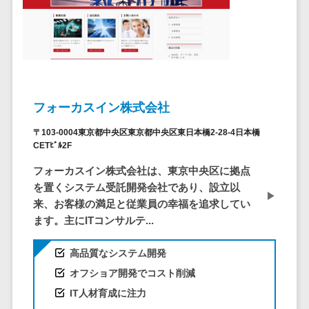
問い合わせ管
電話認証サービス>
DLPツール>
理システム
UTM>
不正検知サービス>
遠隔サポート
ツール
業務全般
業務標準化ツール>
コールセンタ
ー代行サービス
FAX配信システム>
フォーカスイン株式会社
通話録音・解
析システム
FAX受信サービス>
〒103-0004東京都中央区東京都中央区東日本橋2-28-4日本橋
CETﾋﾞﾙ2F
チャットボッ
帳票配信サービス>
ト
フォーカスイン株式会社は、東京中央区に拠点
BPMツール>
FAQシステム
を置くシステム受託開発会社であり、設立以
来、お客様の満足と従業員の幸福を追求してい
コミュニケー
ChatGPTサービス>
ます。主にITコンサルテ...
ション
ワークフローシステム>
オンラインス
高品質なシステム開発
トレージ（ファ
マニュアル作成ツール>
オフショア開発でコスト削減
イル共有）
物品管理システム>
RPAツール>
ファイル転送
IT人材育成に注力